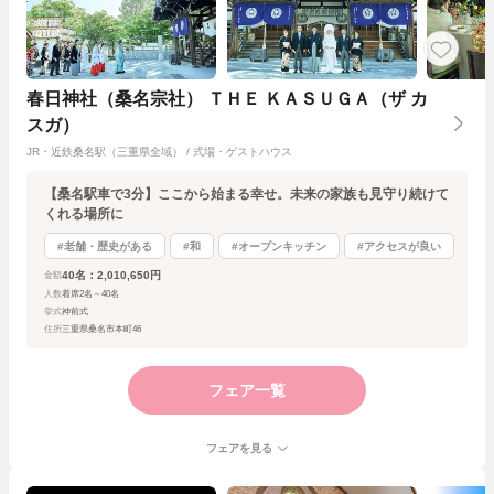
春日神社（桑名宗社） ＴＨＥ ＫＡＳＵＧＡ（ザ カ
スガ）
JR・近鉄桑名駅（三重県全域） / 式場・ゲストハウス
【桑名駅車で3分】ここから始まる幸せ。未来の家族も見守り続けて
くれる場所に
#老舗・歴史がある
#和
#オープンキッチン
#アクセスが良い
40名：2,010,650円
金額
人数
着席2名～40名
挙式
神前式
住所
三重県桑名市本町46
フェア一覧
フェアを見る