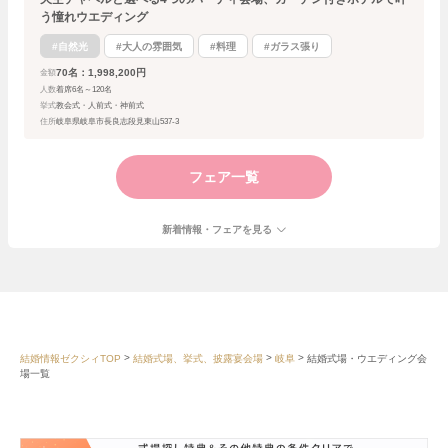
う憧れウエディング
#自然光
#大人の雰囲気
#料理
#ガラス張り
70名：1,998,200円
金額
人数
着席6名～120名
挙式
教会式・人前式・神前式
住所
岐阜県岐阜市長良志段見東山537-3
フェア一覧
新着情報・フェアを見る
結婚情報ゼクシィTOP
結婚式場、挙式、披露宴会場
岐阜
結婚式場・ウエディング会
場一覧