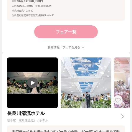
70名：2,260,390円
金額
人数
着席2名～400名・立食 最大600名
挙式
教会式・人前式
住所
愛知県安城市三河安城南町1－8－11
フェア一覧
新着情報・フェアを見る
長良川清流ホテル
岐阜駅（岐阜県全域） / ホテル
天空チャペルと選べる4つのパーティ会場、ガーデン付きホテルで叶