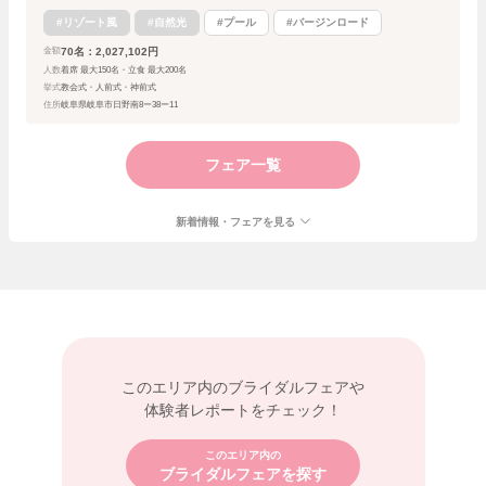
#リゾート風
#自然光
#プール
#バージンロード
70名：2,027,102円
金額
人数
着席 最大150名・立食 最大200名
挙式
教会式・人前式・神前式
住所
岐阜県岐阜市日野南8ー38ー11
フェア一覧
新着情報・フェアを見る
このエリア内の
ブライダルフェアや
体験者レポートをチェック！
このエリア内の
ブライダルフェアを探す