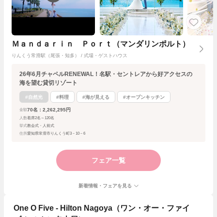
Ｍａｎｄａｒｉｎ Ｐｏｒｔ（マンダリンポルト）
りんくう常滑駅（尾張・知多） / 式場・ゲストハウス
26年6月チャペルRENEWAL！名駅・セントレアから好アクセスの
海を望む貸切リゾート
#自然光
#料理
#海が見える
#オープンキッチン
70名：2,262,295円
金額
人数
着席2名～120名
挙式
教会式・人前式
住所
愛知県常滑市りんくう町3－10－6
フェア一覧
新着情報・フェアを見る
One O Five - Hilton Nagoya（ワン・オー・ファイ