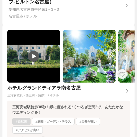
ブ-ヒルトン名古屋）
愛知県名古屋市中区栄1－3－3
名古屋市 / ホテル
ホテルグランドティアラ南名古屋
三河安城駅（西三河・蒲郡） / ホテル
三河安城駅徒歩38秒！緑に癒される“くつろぎ空間”で、あたたかな
ウエディングを！
#自然光
#庭園・ガーデン・テラス
#天井が高い
#アクセスが良い