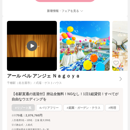
新着情報・フェアを見る
アール ベル アンジェ Ｎａｇｏｙａ
千種駅（名古屋市） / 式場・ゲストハウス
【名駅直通の送迎付】持込全無料！NGなし！1日1組貸切！すべてが
自由なウエディングを
#リゾート風
#バリアフリー
#庭園・ガーデン・テラス
#料理
70名：2,076,760円
金額
人数
着席2名～120名・立食 最大150名
挙式
教会式・人前式
住所
愛知県名古屋市東区葵2－9－30