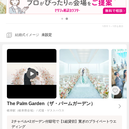
1
1～1
件中
件を表示
結婚式イメージ
未設定
The Palm Garden（ザ・パームガーデン）
岐阜駅（岐阜県全域） / 式場・ゲストハウス
2チャペル×2ガーデン付邸宅で【1組貸切】寛ぎのプライベートウエ
ディング