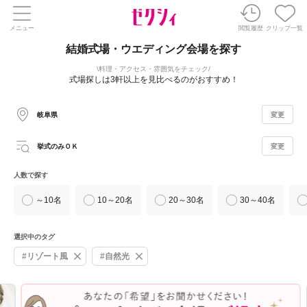
メニュー
閲覧履歴
クリップ一覧
結婚式場・ウエディング会場を探す
料理・アクセス・雰囲気をチェック
式場探しは3軒以上を見比べるのがおすすめ！
岐阜県
変更
挙式のみＯＫ
変更
人数で探す
～10名
10～20名
20～30名
30～40名
選択中のタグ
#リゾート風
#自然光