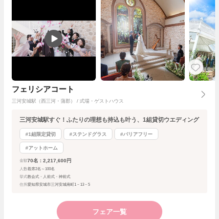
フェリシアコート
三河安城駅（西三河・蒲郡） / 式場・ゲストハウス
三河安城駅すぐ！ふたりの理想も持込も叶う、1組貸切ウエディング
#1組限定貸切
#ステンドグラス
#バリアフリー
#アットホーム
70名：2,217,600円
金額
人数
着席2名～100名
挙式
教会式・人前式・神前式
住所
愛知県安城市三河安城南町1－13－5
フェア一覧