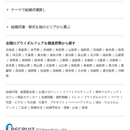
テーマで結婚式場探し
結婚式場・挙式を他のエリアから選ぶ
全国のブライダルフェアを都道府県から探す
北海道
青森県
岩手県
宮城県
秋田県
山形県
福島県
茨城県
栃木県
群馬
県
埼玉県
千葉県
東京都
神奈川県
新潟県
富山県
石川県
福井県
山梨県
長野県
静岡県
岐阜県
愛知県
三重県
滋賀県
京都府
大阪府
兵庫県
奈良県
和歌山県
岡山県
広島県
山口県
鳥取県
島根県
徳島県
香川県
愛
媛県
高知県
福岡県
佐賀県
長崎県
熊本県
大分県
宮崎県
鹿児島県
沖縄
県
結婚式場・披露宴会場
お届けゼクシィ
リゾートウエディング
海外ウエディング
ゼクシィ相談カウンター
結婚指輪・婚約指輪
ドレス
ブライダルエステ
ブーケ
写真・ビデオ
引出物、引菓子、プチギフト
ペーパーアイテム
演出・ウエルカム
グッズ
二次会
新婚生活
結婚手続き・保険・お金
新居