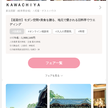
ＫＡＷＡＣＨＩＹＡ
多治見駅（岐阜県全域） / 式場・ゲストハウス
【送迎付】モダン空間×美食を贈る、地元で愛される旧料亭でウエ
ディング
#自然光
#オンライン相談有
#大人の雰囲気
#料理
70名：1,988,140円
金額
人数
着席 最大90名・立食 最大100名
挙式
教会式・人前式・神前式
住所
岐阜県多治見市日ノ出町2－34
フェア一覧
フェアを見る