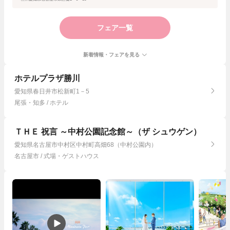
フェア一覧
新着情報・フェアを見る
ホテルプラザ勝川
愛知県春日井市松新町1－5
尾張・知多 / ホテル
ＴＨＥ 祝言 ～中村公園記念館～（ザ シュウゲン）
愛知県名古屋市中村区中村町高畑68（中村公園内）
名古屋市 / 式場・ゲストハウス