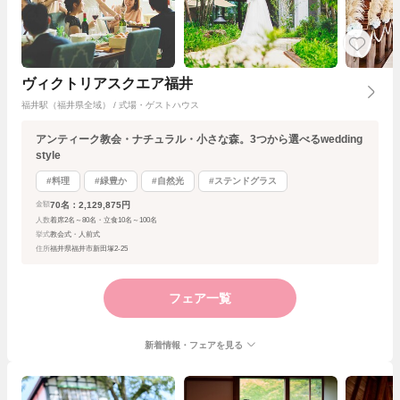
ヴィクトリアスクエア福井
福井駅（福井県全域） / 式場・ゲストハウス
アンティーク教会・ナチュラル・小さな森。3つから選べるwedding
style
#料理
#緑豊か
#自然光
#ステンドグラス
70名：2,129,875円
金額
人数
着席2名～80名・立食10名～100名
挙式
教会式・人前式
住所
福井県福井市新田塚2-25
フェア一覧
新着情報・フェアを見る