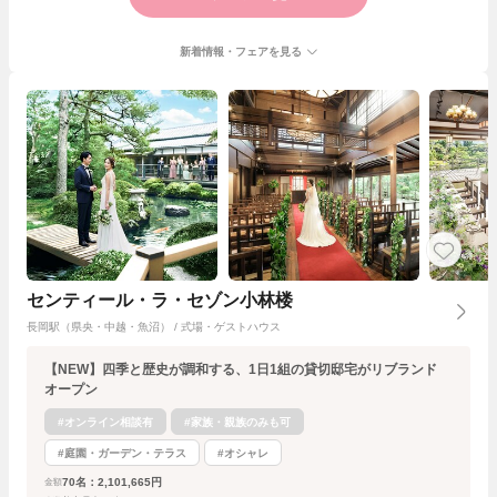
新着情報・フェアを見る
センティール・ラ・セゾン小林楼
長岡駅（県央・中越・魚沼） / 式場・ゲストハウス
【NEW】四季と歴史が調和する、1日1組の貸切邸宅がリブランド
オープン
#オンライン相談有
#家族・親族のみも可
#庭園・ガーデン・テラス
#オシャレ
70名：2,101,665円
金額