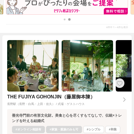
4
1～4
件中
件を表示
THE FUJIYA GOHONJIN（藤屋御本陳）
長野駅（長野・白馬・上田・佐久） / 式場・ゲストハウス
善光寺門前の有形文化財。美食と心を尽くすもてなしで、伝統×トレ
ンドを叶える結婚式
#オンライン相談有
#家族・親族のみも可
#シンプル
#和装