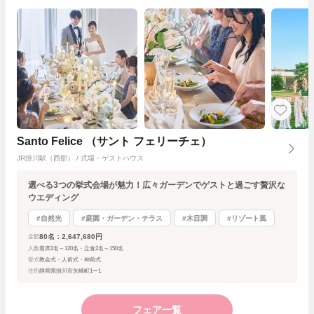
Santo Felice （サント フェリーチェ）
JR掛川駅（西部） / 式場・ゲストハウス
選べる3つの挙式会場が魅力！広々ガーデンでゲストと過ごす贅沢な
ウエディング
#自然光
#庭園・ガーデン・テラス
#木目調
#リゾート風
80名：2,647,680円
金額
人数
着席2名～120名・立食2名～150名
挙式
教会式・人前式・神前式
住所
静岡県掛川市矢崎町1ー1
フェア一覧