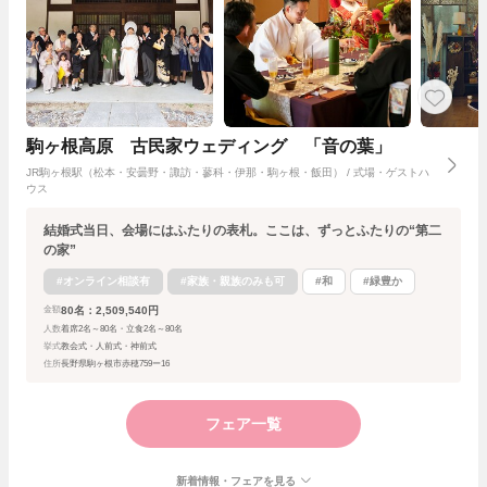
駒ヶ根高原 古民家ウェディング 「音の葉」
JR駒ヶ根駅（松本・安曇野・諏訪・蓼科・伊那・駒ヶ根・飯田） / 式場・ゲストハ
ウス
結婚式当日、会場にはふたりの表札。ここは、ずっとふたりの“第二
の家”
#オンライン相談有
#家族・親族のみも可
#和
#緑豊か
80名：2,509,540円
金額
人数
着席2名～80名・立食2名～80名
挙式
教会式・人前式・神前式
住所
長野県駒ヶ根市赤穂759ー16
フェア一覧
新着情報・フェアを見る