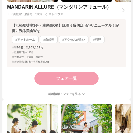
MANDARIN ALLURE（マンダリンアリュール）
ＪＲ浜松駅（西部） / 式場・ゲストハウス
【浜松駅徒歩3分・車来館OK】緑潤う貸切邸宅がリニューアル！記
憶に残る美食Wを
#アットホーム
#自然光
#アクセスが良い
#料理
80名：2,809,101円
金額
人数
着席2名～130名
挙式
教会式・人前式・神前式
住所
静岡県浜松市中央区板屋町702
フェア一覧
新着情報・フェアを見る