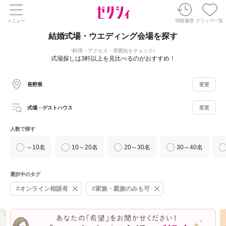
メニュー
閲覧履歴
クリップ一覧
結婚式場・ウエディング会場を探す
料理・アクセス・雰囲気をチェック
式場探しは3軒以上を見比べるのがおすすめ！
長野県
変更
式場・ゲストハウス
変更
人数で探す
～10名
10～20名
20～30名
30～40名
選択中のタグ
#オンライン相談有
#家族・親族のみも可