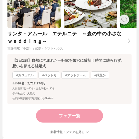
サンタ・アムール エテルニテ ～森の中の小さな
ｗｅｄｄｉｎｇ～
東静岡駅（中部） / 式場・ゲストハウス
【1日1組】自然に包まれた一軒家を贅沢に貸切！時間に縛られず、
想いを伝える結婚式
#カジュアル
#ペット可
#アットホーム
#緑豊か
60名：2,717,770円
金額
人数
着席2名～60名・立食10名～110名
挙式
教会式・人前式
住所
静岡県静岡市駿河区大谷4840－4
フェア一覧
新着情報・フェアを見る