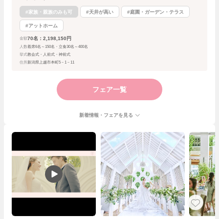
#家族・親族のみも可
#天井が高い
#庭園・ガーデン・テラス
#アットホーム
70名：2,198,150円
金額
人数
着席6名～150名・立食30名～400名
挙式
教会式・人前式・神前式
住所
新潟県上越市本町5－1－11
フェア一覧
新着情報・フェアを見る