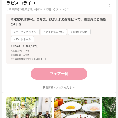
ラピスコライユ
ＪＲ東海道本線清水駅（中部） / 式場・ゲストハウス
清水駅徒歩30秒。自然光と緑あふれる貸切邸宅で、物語感じる感動
の1日を
#オープンキッチン
#アクセスが良い
#1組限定貸切
#アットホーム
80名：2,481,917円
金額
人数
着席2名～140名
挙式
教会式・人前式
住所
静岡県静岡市清水区真砂町３－１
フェア一覧
新着情報・フェアを見る