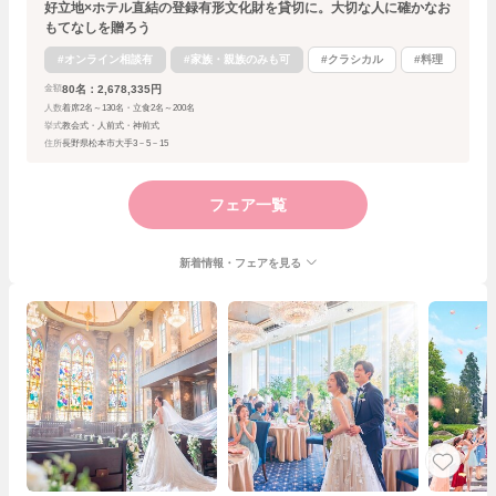
好立地×ホテル直結の登録有形文化財を貸切に。大切な人に確かなお
もてなしを贈ろう
#オンライン相談有
#家族・親族のみも可
#クラシカル
#料理
80名：2,678,335円
金額
人数
着席2名～130名・立食2名～200名
挙式
教会式・人前式・神前式
住所
長野県松本市大手3－5－15
フェア一覧
新着情報・フェアを見る