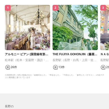
1
2
3
アルモニー ビアン (国登録有形文
THE FUJIYA GOHONJIN（藤屋御
ＮＡＧ
化財)
本陳）
ＥＮ（
松本駅（松本・安曇野・諏訪・蓼
長野駅（長野・白馬・上田・佐
長野駅
科・伊那・駒ヶ根・飯田）
久）
久）
26件
13件
2
※2026年4月～6月に投稿された「結婚式をした」「申込をした」「下見をした」「参列した（ゲスト）」の全クチ
コミ獲得数に基づいています
長野の