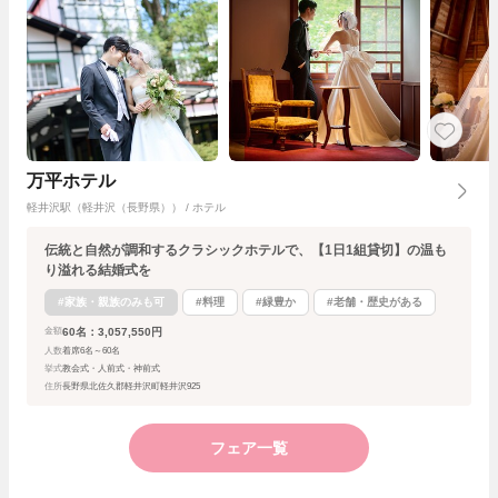
万平ホテル
軽井沢駅（軽井沢（長野県）） / ホテル
伝統と自然が調和するクラシックホテルで、【1日1組貸切】の温も
り溢れる結婚式を
#家族・親族のみも可
#料理
#緑豊か
#老舗・歴史がある
60名：3,057,550円
金額
人数
着席6名～60名
挙式
教会式・人前式・神前式
住所
長野県北佐久郡軽井沢町軽井沢925
フェア一覧