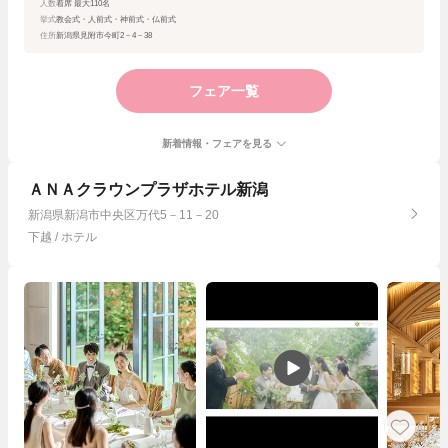
人数
着席 最大110名
挙式
教会式・人前式・神前式・仏前式
住所
新潟県見附市今町2－4－38
フェア一覧
新着情報・フェアを見る
ＡＮＡクラウンプラザホテル新潟
新潟県新潟市中央区万代5－11－20
下越 / ホテル