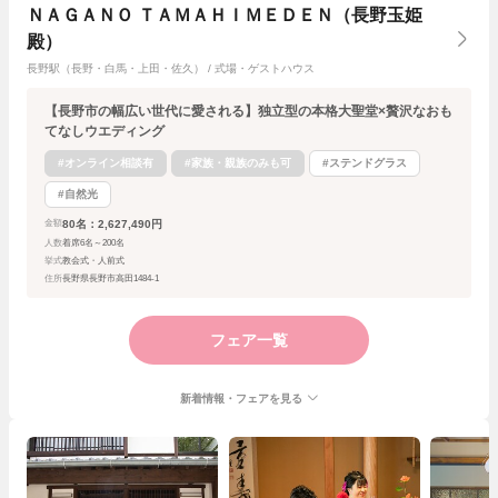
ＮＡＧＡＮＯ ＴＡＭＡＨＩＭＥＤＥＮ（長野玉姫
殿）
長野駅（長野・白馬・上田・佐久） / 式場・ゲストハウス
【長野市の幅広い世代に愛される】独立型の本格大聖堂×贅沢なおも
てなしウエディング
#オンライン相談有
#家族・親族のみも可
#ステンドグラス
#自然光
80名：2,627,490円
金額
人数
着席6名～200名
挙式
教会式・人前式
住所
長野県長野市高田1484-1
フェア一覧
新着情報・フェアを見る