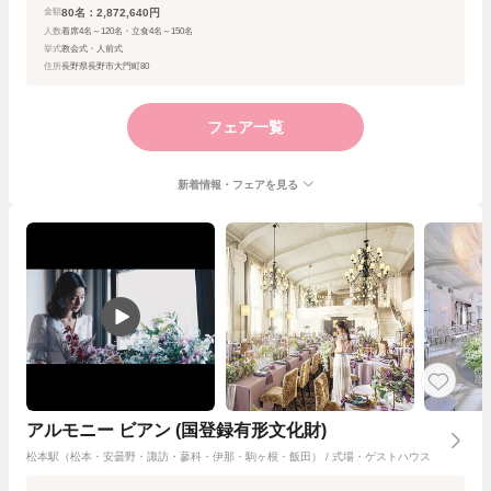
80名：2,872,640円
金額
人数
着席4名～120名・立食4名～150名
挙式
教会式・人前式
住所
長野県長野市大門町80
フェア一覧
新着情報・フェアを見る
アルモニー ビアン (国登録有形文化財)
松本駅（松本・安曇野・諏訪・蓼科・伊那・駒ヶ根・飯田） / 式場・ゲストハウス