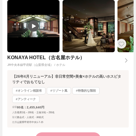
KONAYA HOTEL（古名屋ホテル）
JR中央本線甲府駅（山梨県全域） / ホテル
【26年4月リニューアル】非日常空間×美食×ホテルの高いホスピタ
リティでおもてなし
#オンライン相談有
#リゾート風
#特徴的な階段
#アンティーク
80名：2,455,640円
金額
人数
着席2名～200名・立食10名～250名
挙式
教会式・人前式・神前式
住所
山梨県甲府市中央1-7-15