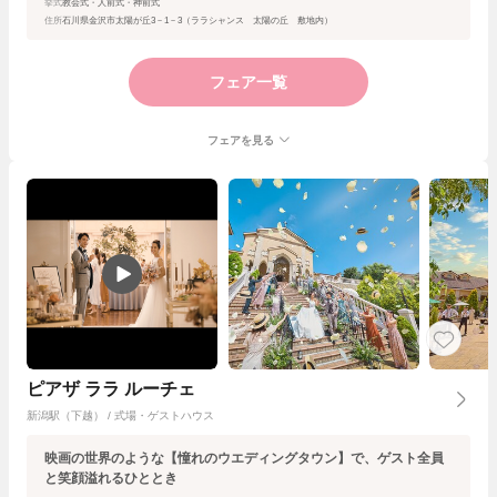
挙式
教会式・人前式・神前式
住所
石川県金沢市太陽が丘3－1－3（ララシャンス 太陽の丘 敷地内）
フェア一覧
フェアを見る
ピアザ ララ ルーチェ
新潟駅（下越） / 式場・ゲストハウス
映画の世界のような【憧れのウエディングタウン】で、ゲスト全員
と笑顔溢れるひととき