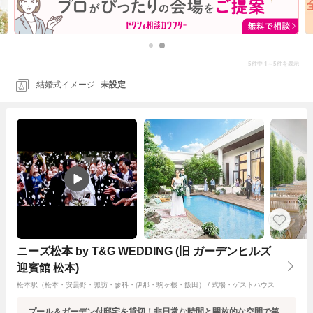
5
1～5
件中
件を表示
結婚式イメージ
未設定
ニーズ松本 by T&G WEDDING (旧 ガーデンヒルズ
迎賓館 松本)
松本駅（松本・安曇野・諏訪・蓼科・伊那・駒ヶ根・飯田） / 式場・ゲストハウス
プール＆ガーデン付邸宅を貸切！非日常な時間と開放的な空間で笑