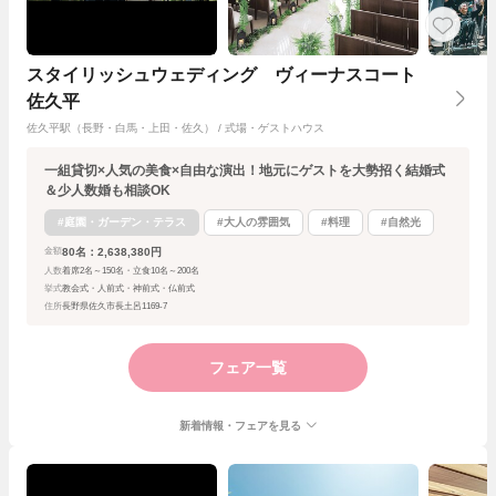
スタイリッシュウェディング ヴィーナスコート
佐久平
佐久平駅（長野・白馬・上田・佐久） / 式場・ゲストハウス
一組貸切×人気の美食×自由な演出！地元にゲストを大勢招く結婚式
＆少人数婚も相談OK
#庭園・ガーデン・テラス
#大人の雰囲気
#料理
#自然光
80名：2,638,380円
金額
人数
着席2名～150名・立食10名～200名
挙式
教会式・人前式・神前式・仏前式
住所
長野県佐久市長土呂1169-7
フェア一覧
新着情報・フェアを見る