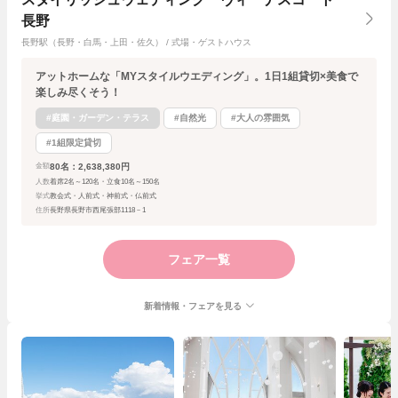
長野
長野駅（長野・白馬・上田・佐久） / 式場・ゲストハウス
アットホームな「MYスタイルウエディング」。1日1組貸切×美食で
楽しみ尽くそう！
#庭園・ガーデン・テラス
#自然光
#大人の雰囲気
#1組限定貸切
80名：2,638,380円
金額
人数
着席2名～120名・立食10名～150名
挙式
教会式・人前式・神前式・仏前式
住所
長野県長野市西尾張部1118－1
フェア一覧
新着情報・フェアを見る