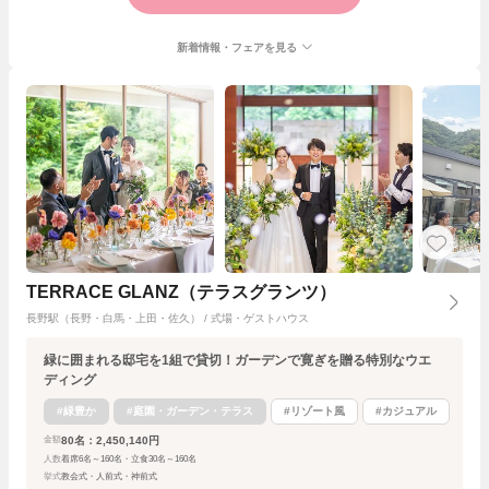
新着情報・フェアを見る
TERRACE GLANZ（テラスグランツ）
長野駅（長野・白馬・上田・佐久） / 式場・ゲストハウス
緑に囲まれる邸宅を1組で貸切！ガーデンで寛ぎを贈る特別なウエ
ディング
#緑豊か
#庭園・ガーデン・テラス
#リゾート風
#カジュアル
80名：2,450,140円
金額
人数
着席6名～160名・立食30名～160名
挙式
教会式・人前式・神前式