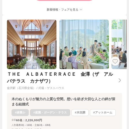
新着情報・フェアを見る
ＴＨＥ ＡＬＢＡＴＥＲＲＡＣＥ 金澤（ザ アル
バテラス カナザワ）
金沢駅（石川県全域） / 式場・ゲストハウス
木のぬくもりが魅力の上質な空間。想いを紡ぎ大切な人との絆が深
まる結婚式
#緑豊か
#庭園・ガーデン・テラス
#木目調
#アットホーム
60名：2,226,000円
金額
人数
着席2名～110名・立食2名～130名