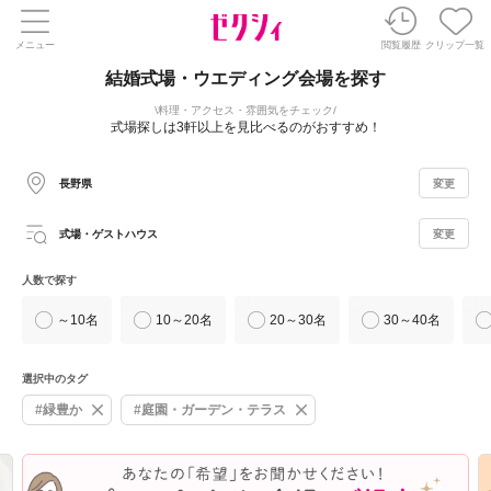
メニュー
閲覧履歴
クリップ一覧
結婚式場・ウエディング会場を探す
料理・アクセス・雰囲気をチェック
式場探しは3軒以上を見比べるのがおすすめ！
長野県
変更
式場・ゲストハウス
変更
人数で探す
～10名
10～20名
20～30名
30～40名
選択中のタグ
#緑豊か
#庭園・ガーデン・テラス