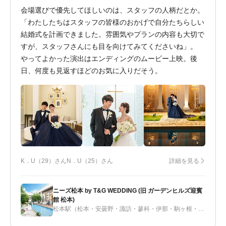
会場選びで優先してほしいのは、スタッフの人柄だとか。
「わたしたちはスタッフの皆様のおかげで自分たちらしい
結婚式を計画できました。雰囲気やプランの内容も大切で
すが、スタッフさんにも目を向けてみてくださいね」。
やってよかった演出はエンディングのムービー上映。後
日、何度も見返すほどのお気に入りだそう。
K．U（29）さん
N．U（25）さん
詳細を見る
ニーズ松本 by T&G WEDDING (旧 ガーデンヒルズ迎賓
館 松本)
松本駅（松本・安曇野・諏訪・蓼科・伊那・駒ヶ根・飯田）