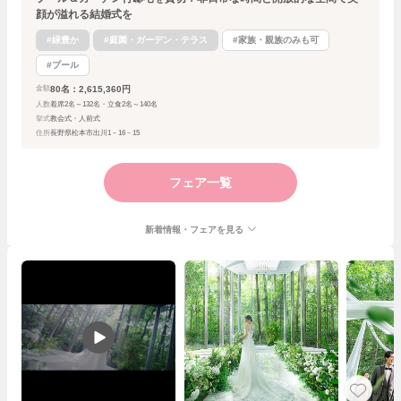
顔が溢れる結婚式を
#緑豊か
#庭園・ガーデン・テラス
#家族・親族のみも可
#プール
80名：2,615,360円
金額
人数
着席2名～132名・立食2名～140名
挙式
教会式・人前式
住所
長野県松本市出川1－16－15
フェア一覧
新着情報・フェアを見る