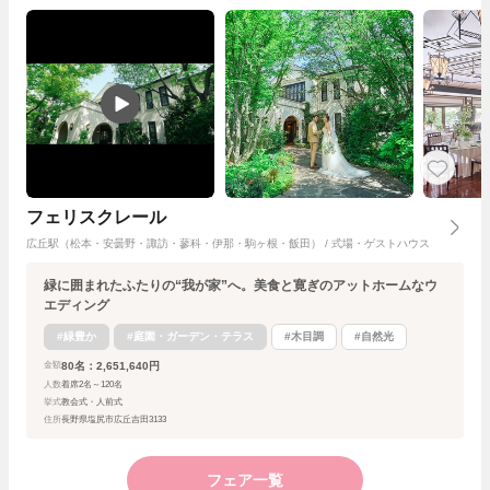
フェリスクレール
広丘駅（松本・安曇野・諏訪・蓼科・伊那・駒ヶ根・飯田） / 式場・ゲストハウス
緑に囲まれたふたりの“我が家”へ。美食と寛ぎのアットホームなウ
エディング
#緑豊か
#庭園・ガーデン・テラス
#木目調
#自然光
80名：2,651,640円
金額
人数
着席2名～120名
挙式
教会式・人前式
住所
長野県塩尻市広丘吉田3133
フェア一覧