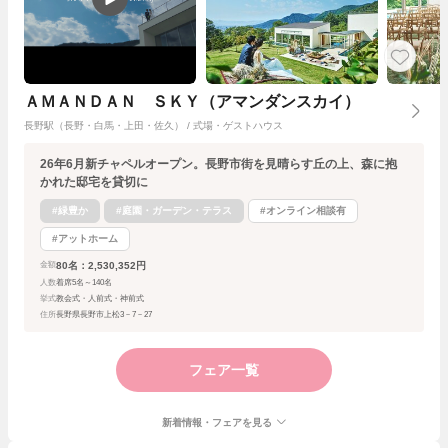
ＡＭＡＮＤＡＮ ＳＫＹ（アマンダンスカイ）
長野駅（長野・白馬・上田・佐久） / 式場・ゲストハウス
26年6月新チャペルオープン。長野市街を見晴らす丘の上、森に抱
かれた邸宅を貸切に
#緑豊か
#庭園・ガーデン・テラス
#オンライン相談有
#アットホーム
80名：2,530,352円
金額
人数
着席5名～140名
挙式
教会式・人前式・神前式
住所
長野県長野市上松3－7－27
フェア一覧
新着情報・フェアを見る