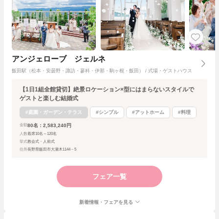
アンジェローブ ジェルネ
飯田駅（松本・安曇野・諏訪・蓼科・伊那・駒ヶ根・飯田） / 式場・ゲストハウス
【1日1組全館貸切】絶景ロケーション×型にはまらないスタイルで
ゲストと楽しむ結婚式
#庭園・ガーデン・テラス
#シンプル
#アットホーム
#料理
80名：2,583,240円
金額
人数
着席10名～120名
挙式
教会式・人前式
住所
長野県飯田市大瀬木1144－5
フェア一覧
新着情報・フェアを見る