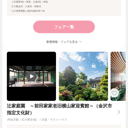
人数
着席2名～80名・立食2名～80名
挙式
教会式・人前式・神前式
住所
長野県駒ヶ根市赤穂759ー16
フェア一覧
新着情報・フェアを見る
辻家庭園 ～前田家家老旧横山家迎賓館～（金沢市
指定文化財）
JR金沢駅（石川県全域） / 式場・ゲストハウス