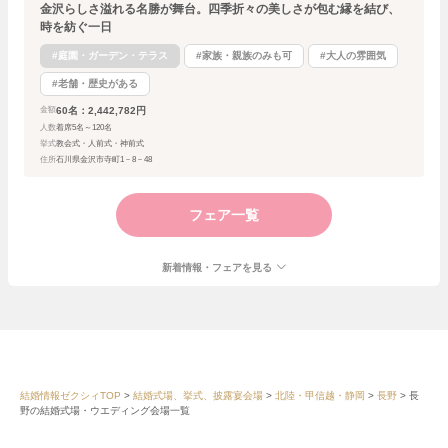
金沢らしさ溢れる名勝が舞台。四季折々の美しさが包む縁を結び、
時を紡ぐ一日
#庭園・ガーデン・テラス
#家族・親族のみも可
#大人の雰囲気
#老舗・歴史がある
60名：2,442,782円
金額
人数
着席5名～120名
挙式
教会式・人前式・神前式
住所
石川県金沢市寺町1－8－48
フェア一覧
新着情報・フェアを見る
結婚情報ゼクシィTOP
結婚式場、挙式、披露宴会場
北陸・甲信越・静岡
長野
長
野の結婚式場・ウエディング会場一覧