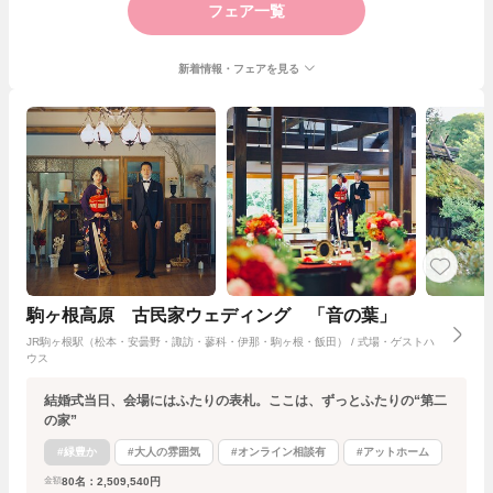
フェア一覧
新着情報・フェアを見る
駒ヶ根高原 古民家ウェディング 「音の葉」
JR駒ヶ根駅（松本・安曇野・諏訪・蓼科・伊那・駒ヶ根・飯田） / 式場・ゲストハ
ウス
結婚式当日、会場にはふたりの表札。ここは、ずっとふたりの“第二
の家”
#緑豊か
#大人の雰囲気
#オンライン相談有
#アットホーム
80名：2,509,540円
金額