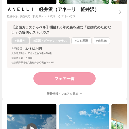
ＡＮＥＬＬＩ 軽井沢（アネーリ 軽井沢）
軽井沢駅（軽井沢（長野県）） / 式場・ゲストハウス
【全面ガラスチャペル】樹齢150年の森を望む「結婚式のためだ
け」の貸切ゲストハウス
#緑豊か
#庭園・ガーデン・テラス
#白を基調
#自然光
80名：2,433,140円
金額
人数
着席2名～150名・立食10名～200名
挙式
教会式・人前式
住所
長野県北佐久郡軽井沢町長倉20－123
フェア一覧
新着情報・フェアを見る