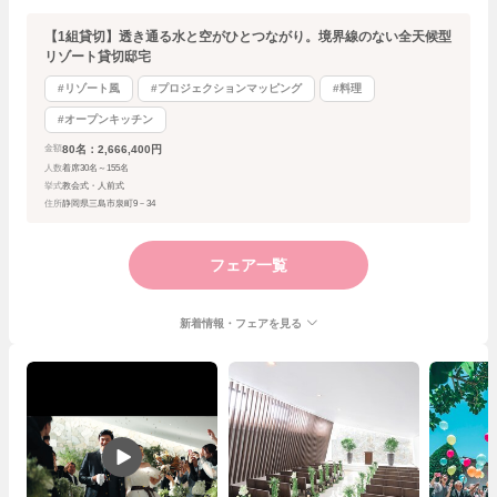
【1組貸切】透き通る水と空がひとつながり。境界線のない全天候型
リゾート貸切邸宅
#リゾート風
#プロジェクションマッピング
#料理
#オープンキッチン
80名：2,666,400円
金額
人数
着席30名～155名
挙式
教会式・人前式
住所
静岡県三島市泉町9－34
フェア一覧
新着情報・フェアを見る