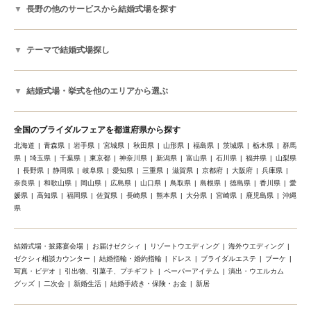
長野の他のサービスから結婚式場を探す
テーマで結婚式場探し
結婚式場・挙式を他のエリアから選ぶ
全国のブライダルフェアを都道府県から探す
北海道
青森県
岩手県
宮城県
秋田県
山形県
福島県
茨城県
栃木県
群馬
県
埼玉県
千葉県
東京都
神奈川県
新潟県
富山県
石川県
福井県
山梨県
長野県
静岡県
岐阜県
愛知県
三重県
滋賀県
京都府
大阪府
兵庫県
奈良県
和歌山県
岡山県
広島県
山口県
鳥取県
島根県
徳島県
香川県
愛
媛県
高知県
福岡県
佐賀県
長崎県
熊本県
大分県
宮崎県
鹿児島県
沖縄
県
結婚式場・披露宴会場
お届けゼクシィ
リゾートウエディング
海外ウエディング
ゼクシィ相談カウンター
結婚指輪・婚約指輪
ドレス
ブライダルエステ
ブーケ
写真・ビデオ
引出物、引菓子、プチギフト
ペーパーアイテム
演出・ウエルカム
グッズ
二次会
新婚生活
結婚手続き・保険・お金
新居