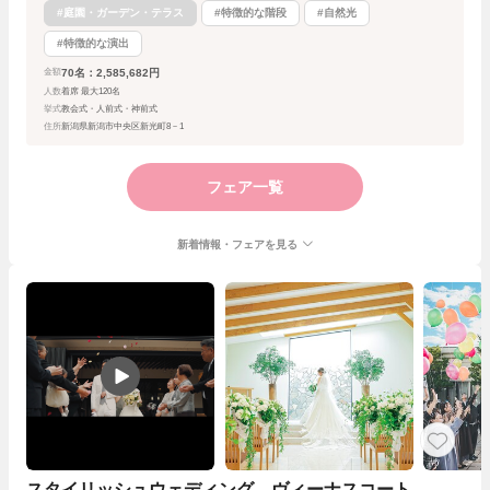
#庭園・ガーデン・テラス
#特徴的な階段
#自然光
#特徴的な演出
70名：2,585,682円
金額
人数
着席 最大120名
挙式
教会式・人前式・神前式
住所
新潟県新潟市中央区新光町8－1
フェア一覧
新着情報・フェアを見る
スタイリッシュウェディング ヴィーナスコート