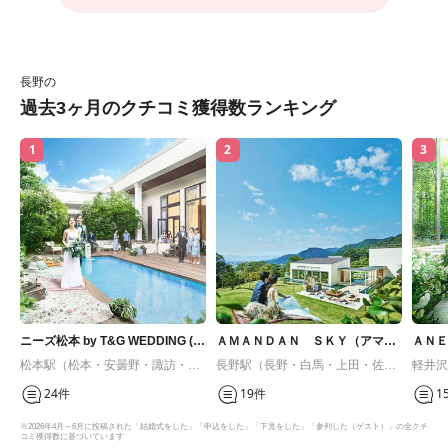
長野の
過去3ヶ月のクチコミ獲得数ランキング
1
2
3
ニーズ松本 by T&G WEDDING (旧
ＡＭＡＮＤＡＮ ＳＫＹ（アマン
ＡＮＥ
ガーデンヒルズ迎賓館 松本)
ダンスカイ）
リ 軽
松本駅（松本・安曇野・諏訪・蓼
長野駅（長野・白馬・上田・佐
軽井沢
科・伊那・駒ヶ根・飯田）
久）
24件
19件
1
※2026年4月～6月に投稿された「結婚式をした」「申込をした」「下見をした」「参列した（ゲスト）」の全クチ
コミ獲得数に基づいています