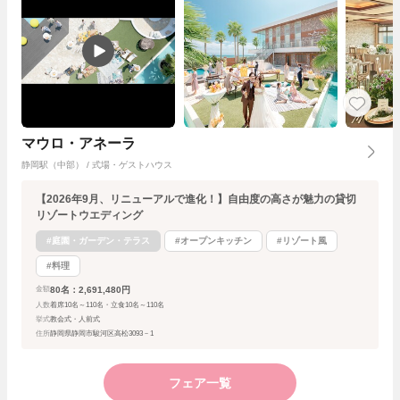
マウロ・アネーラ
静岡駅（中部） / 式場・ゲストハウス
【2026年9月、リニューアルで進化！】自由度の高さが魅力の貸切
リゾートウエディング
#庭園・ガーデン・テラス
#オープンキッチン
#リゾート風
#料理
80名：2,691,480円
金額
人数
着席10名～110名・立食10名～110名
挙式
教会式・人前式
住所
静岡県静岡市駿河区高松3093－1
フェア一覧