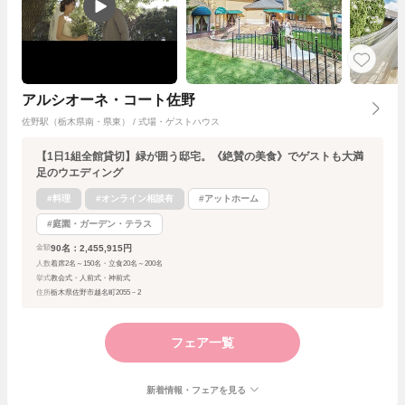
アルシオーネ・コート佐野
佐野駅（栃木県南・県東） / 式場・ゲストハウス
【1日1組全館貸切】緑が囲う邸宅。《絶賛の美食》でゲストも大満
足のウエディング
#料理
#オンライン相談有
#アットホーム
#庭園・ガーデン・テラス
90名：2,455,915円
金額
人数
着席2名～150名・立食20名～200名
挙式
教会式・人前式・神前式
住所
栃木県佐野市越名町2055－2
フェア一覧
新着情報・フェアを見る