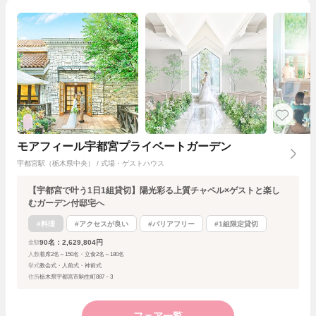
モアフィール宇都宮プライベートガーデン
宇都宮駅（栃木県中央） / 式場・ゲストハウス
【宇都宮で叶う1日1組貸切】陽光彩る上質チャペル×ゲストと楽し
むガーデン付邸宅へ
#料理
#アクセスが良い
#バリアフリー
#1組限定貸切
90名：2,629,804円
金額
人数
着席2名～150名・立食2名～180名
挙式
教会式・人前式・神前式
住所
栃木県宇都宮市駒生町887－3