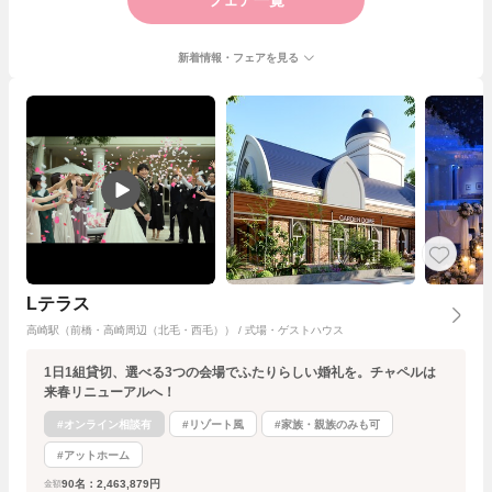
フェア一覧
新着情報・フェアを見る
Lテラス
高崎駅（前橋・高崎周辺（北毛・西毛）） / 式場・ゲストハウス
1日1組貸切、選べる3つの会場でふたりらしい婚礼を。チャペルは
来春リニューアルへ！
#オンライン相談有
#リゾート風
#家族・親族のみも可
#アットホーム
90名：2,463,879円
金額