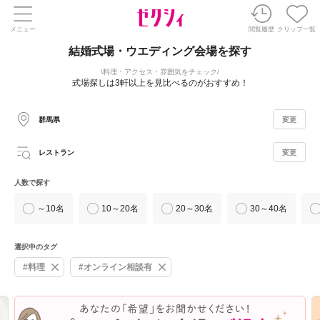
メニュー
閲覧履歴
クリップ一覧
結婚式場・ウエディング会場を探す
料理・アクセス・雰囲気をチェック
式場探しは3軒以上を見比べるのがおすすめ！
群馬県
変更
レストラン
変更
人数で探す
～10名
10～20名
20～30名
30～40名
選択中のタグ
#料理
#オンライン相談有