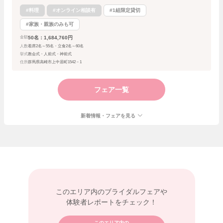
#料理
#オンライン相談有
#1組限定貸切
#家族・親族のみも可
50名：1,684,760円
金額
人数
着席2名～55名・立食2名～60名
挙式
教会式・人前式・神前式
住所
群馬県高崎市上中居町1542－1
フェア一覧
新着情報・フェアを見る
このエリア内の
ブライダルフェアや
体験者レポートをチェック！
このエリア内の