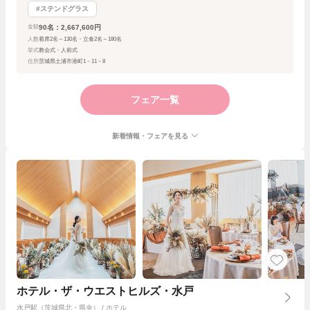
#ステンドグラス
90名：2,667,600円
金額
人数
着席2名～130名・立食2名～180名
挙式
教会式・人前式
住所
茨城県土浦市港町1－11－8
フェア一覧
新着情報・フェアを見る
ホテル・ザ・ウエストヒルズ・水戸
水戸駅（茨城県北・県央） / ホテル