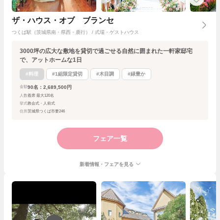
ザ・ハウス・オブ ブランセ
つくば駅（茨城県南・県西・鹿行） / 式場・ゲストハウス
3000坪の広大な敷地を貸切で過ごせる自然に囲まれた一軒家邸宅
で、アットホームな1日
#料理
#1組限定貸切
#木目調
#緑豊か
90名：2,689,500円
金額
人数
着席 最大120名
挙式
教会式・人前式
住所
茨城県つくば市要246
フェア一覧
新着情報・フェアを見る