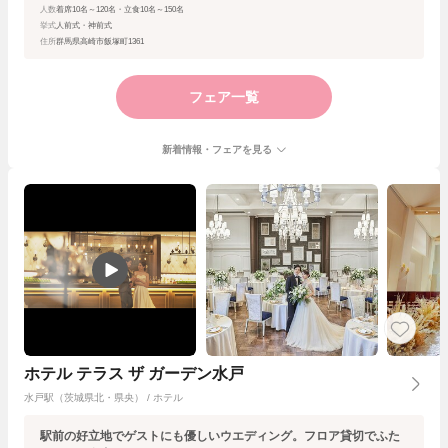
人数
着席10名～120名・立食10名～150名
挙式
人前式・神前式
住所
群馬県高崎市飯塚町1361
フェア一覧
新着情報・フェアを見る
ホテル テラス ザ ガーデン水戸
水戸駅（茨城県北・県央） / ホテル
駅前の好立地でゲストにも優しいウエディング。フロア貸切でふた