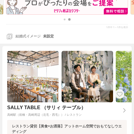
1
1～1
件中
件を表示
結婚式イメージ
未設定
SALLY TABLE （サリィ テーブル）
高崎駅（前橋・高崎周辺（北毛・西毛）） / レストラン
レストラン貸切【美食×お洒落】アットホーム空間でおもてなしウエ
ディング