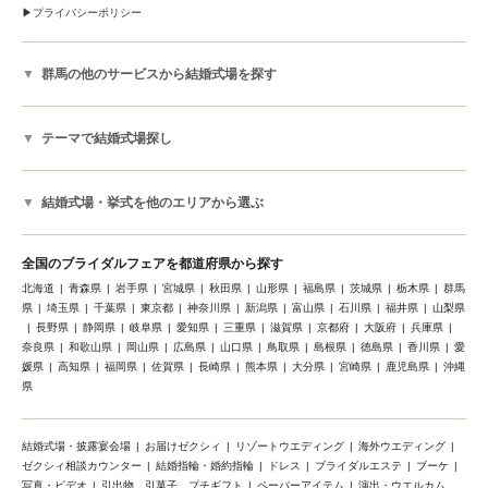
プライバシーポリシー
群馬の他のサービスから結婚式場を探す
テーマで結婚式場探し
結婚式場・挙式を他のエリアから選ぶ
全国のブライダルフェアを都道府県から探す
北海道
青森県
岩手県
宮城県
秋田県
山形県
福島県
茨城県
栃木県
群馬
県
埼玉県
千葉県
東京都
神奈川県
新潟県
富山県
石川県
福井県
山梨県
長野県
静岡県
岐阜県
愛知県
三重県
滋賀県
京都府
大阪府
兵庫県
奈良県
和歌山県
岡山県
広島県
山口県
鳥取県
島根県
徳島県
香川県
愛
媛県
高知県
福岡県
佐賀県
長崎県
熊本県
大分県
宮崎県
鹿児島県
沖縄
県
結婚式場・披露宴会場
お届けゼクシィ
リゾートウエディング
海外ウエディング
ゼクシィ相談カウンター
結婚指輪・婚約指輪
ドレス
ブライダルエステ
ブーケ
写真・ビデオ
引出物、引菓子、プチギフト
ペーパーアイテム
演出・ウエルカム