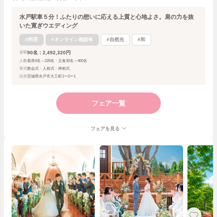
水戸駅車５分！ふたりの想いに応える上質と心地よさ。肩の力を抜
いた寛ぎウエディング
#料理
#オンライン相談有
#自然光
#和
90名：2,492,320円
金額
人数
着席4名～226名・立食30名～400名
挙式
教会式・人前式・神前式
住所
茨城県水戸市大工町1ー2ー1
フェア一覧
フェアを見る