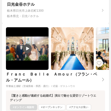
日光金谷ホテル
栃木県日光市上鉢石町1300
栃木県北・日光 / ホテル
Ｆｒａｎｃ Ｂｅｌｌｅ Ａｍｏｕｒ（フラン・ベ
ル・アムール）
常磐線土浦駅（茨城県南・県西・鹿行） / 式場・ゲストハウス
【驚きと感動が連続する結婚式】演出で魅せる貸切リゾートウエ
ディング
#オンライン相談有
#オープンキッチン
#アクセスが良い