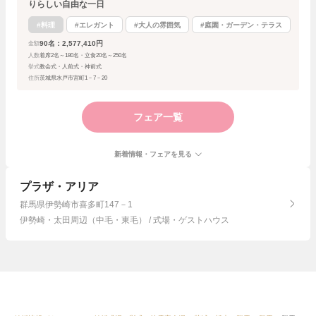
りらしい自由な一日
#料理
#エレガント
#大人の雰囲気
#庭園・ガーデン・テラス
90名：2,577,410円
金額
人数
着席2名～180名・立食20名～250名
挙式
教会式・人前式・神前式
住所
茨城県水戸市宮町1－7－20
フェア一覧
新着情報・フェアを見る
プラザ・アリア
群馬県伊勢崎市喜多町147－1
伊勢崎・太田周辺（中毛・東毛） / 式場・ゲストハウス