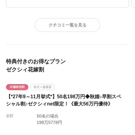
クチコミ一覧を見る
特典付きのお得なプラン
ゼクシィ花嫁割
式場特別割
挙式＋披露宴
【*27年9～11月挙式*】50名198万円◆秋婚♪早割スペ
シャル割♪ゼクシィnet限定！《最大56万円優待》
金額
50名の場合
198万5778円