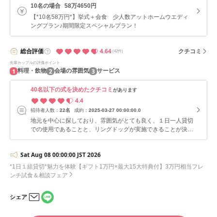
10名の場合
58万4650円
【*10名58万円*】挙式＋会食 少人数アットホームウエディ
ングプラン♪期間限定スペシャルプラン！
4.64
総合
評価
クチコミ
(42件)
先輩カップルの評価ポイント
1
2
3
料理・飲物
会場の雰囲気
サービス
40名以下の式を決めたクチコミ
があります
4.4
招待者人数：
22名
成約：
2025-03-27 00:00:00.0
地元を中心に探しており、雰囲気がとても良く、１日一人貸切
での使用であることと、リングドッグが実施できることが決め
手になりました。 プランナーの方々もとても優しく提案して
くださり打ち合わせはとてもスムーズに進めることができまし
Sat Aug 08 00:00:00 JST 2026
た。 結婚指輪や、ウェディングドレスなど、どこで購入、も
しくはレンタルすればいいかわからないと思っておりました
*1日１組貸切*魅力を体験【ギフト1万円×最大15大特典付】3万円相当フレ
が、一部割引で提案していただき、さらに代理で予約までして
ンチ試食＆相談フェア
くださるため、選ぶことに対してストレスフリーで決めること
ができたため、とても助かった印象でした。 気をつけるべ
シェア
き点は、音楽を自分が好きな曲を流したいという時に、CDが
LINE
必要です。ここ最近、サブスクで音楽を聴かれている方も多い
メー
で
ルで
と思いますので…ね。 なければ、シチュエーションに合った