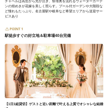
チャペルは高窓から光が注ぎ、祭壇奥を流れるウォーターカーテ
ンの煌めきが花嫁を美しく照らす。プール付ガーデンや大階段な
ど憧れもたっぷり。名古屋駅や岐阜など希望エリアから送迎サー
ビスあり
POINT 1
駅徒歩すぐの好立地＆駐車場40台完備
【1日1組貸切】ゲストと近い距離で叶える上質でオシャレな結婚