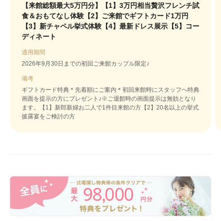
【来館総額最大5万円分】【1】3万円相当贅沢フレンチ試
食＆おもてなし体験【2】ご来館でギフトカード1万円
【3】新チャペル挙式体験【4】最新ドレス展示【5】コー
ディネート
適用期間
2026年9月30日までの初回ご来館カップル限定♪
備考
ギフトカード特典＊先着順にご案内＊初回来館時にスタッフへ特典
画面を提示の方にプレゼント♪※ご退館時の画面提示は無効となり
ます。【1】新郎新婦お二人で1件目来館の方【2】20名以上の挙式
披露宴をご検討の方
98
000
,