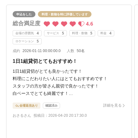
申込をした
料理・飲物を特に評価しています
総合満足度
4.6
4
5
5
4
会場の雰囲気
サービス
料理・飲物
料金
5
ロケーション
成約
2026-01-11 00:00:00.0
人数
50名
1日1組貸切とてもおすすめ！
1日1組貸切がとても良かったです！
料理にこだわりたい人にはとてもおすすめです！
スタッフの方が皆さん親切で良かったです！
白ベースでとても綺麗です！
御手洗いの鏡にはメッセージがかけるのがとてもいいのと
詳細を見る
会場返信あり
確認済み
全身鏡があるためゲストからは服装のチェックが出来るの
でとてもいいかと思いました！
おさるさん
投稿日：2026-04-20 20:17:30.0