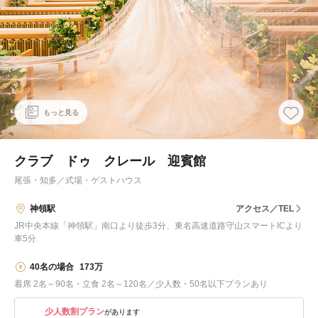
もっと見る
クラブ ドゥ クレール 迎賓館
尾張・知多
／
式場・ゲストハウス
神領駅
アクセス／TEL
JR中央本線「神領駅」南口より徒歩3分、東名高速道路守山スマートICより
車5分
40名の場合
173万
着席 2名～90名・立食 2名～120名／少人数・50名以下プランあり
少人数割プラン
があります