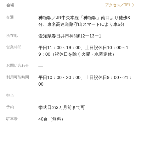
会場
アクセス／TEL
交通
神領駅／JR中央本線「神領駅」南口より徒歩3
分、東名高速道路守山スマートICより車5分
所在地
愛知県春日井市神領町2ー13ー1
営業時間
平日11：00～19：00、土日祝休日10：00～1
9：00（祝休日を除く火曜・水曜定休）
お問い合わせ
―
利用可能時間
平日10：00～20：00、土日祝休日9：00～21：
00
担当
―
予約
挙式日の2カ月前まで可
駐車場
40台（無料）