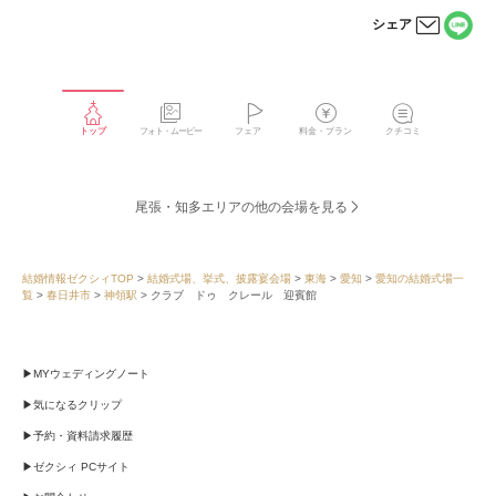
シェア
LINE
メー
で
ルで
シェ
シェ
アす
アす
る
る
トップ
フォト・ムービー
フェア
料金・プラン
クチコミ
尾張・知多エリアの他の会場を見る
結婚情報ゼクシィTOP
結婚式場、挙式、披露宴会場
東海
愛知
愛知の結婚式場一
覧
春日井市
神領駅
クラブ ドゥ クレール 迎賓館
MYウェディングノート
気になるクリップ
予約・資料請求履歴
ゼクシィ PCサイト