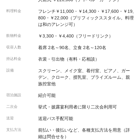
料理料金
フレンチ￥11,000・￥14,300・￥17,600・￥19,
800・￥22,000（プリフィックススタイル。料理
は和のアレンジ可）
飲物料金
￥3,300・￥4,400（フリードリンク）
収容人数
着席 2名～90名、立食 2名～120名
持込料金
衣裳・引出物（有料・応相談）
設備
スクリーン、メイク室、着付室、ピアノ、ガー
デン、クローク、授乳室、ブライズルーム、親
族控室他
宿泊施設
紹介可能
二次会
挙式・披露宴利用者に限り二次会利用可
送迎
送迎バス手配可能
支払方法
前払い・後払いなど、各種支払方法を用意（詳
細は問合せを）