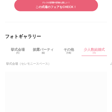
シェ
ドレスの試着や試食も楽しい！
シェ
曲をおまかせで流して頂けるそうです。 下見では、会場の
アす
この式場のフェアをCHECK！
アす
見学はもちろんのこと、試食は料理からデザートまで体験でき
る
る
るのでまずは近くで決めたいと思っている方にはおすすめだと
思います。
フォトギャラリー
挙式会場
披露パーティ
その他
少人数結婚式
(1)
(6)
(14)
(1)
挙式会場（セレモニースペース）