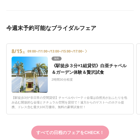
今週末予約可能なブライダルフェア
8/15
09:00~/11:00~/13:00~/15:00~/17:00~
土
無料
《駅徒歩３分×1組貸切》白亜チャペル
＆ガーデン体験＆贅沢試食
2時間30分程度
【駅徒歩3分*非日常の空間貸切】チャペルやパーティ会場は自然光がおふたりを包
み込む開放的な会場とナチュラル空間を貸切で！遠方からのゲストへのホテル提
携、ドレス含む最大100万優待。無料の豪華試食付！
すべての日程のフェアをCHECK！