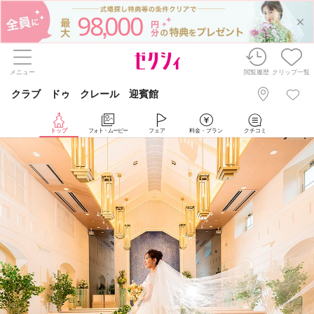
98
000
,
メニュー
閲覧履歴
クリップ一覧
クラブ ドゥ クレール 迎賓館
トップ
フォト・ムービー
フェア
料金・プラン
クチコミ