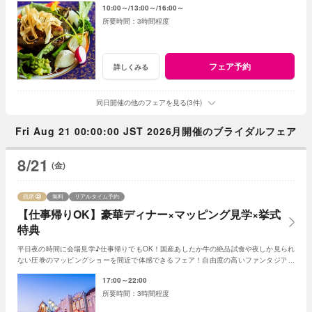
10:00～
13:00～
16:00～
3時間程度
フェア予約
詳しくみる
同日開催の他のフェアを見る(3件)
Fri Aug 21 00:00:00 JST 2026月開催のブライダルフェア
8/21
(金)
残席
無料
リアルタイム予約
【仕事帰りOK】豪華ディナー×マッピング見学×挙式
特典
平日夜の時間に会場見学♪仕事帰りでもOK！国産あしたか牛の絶品試食や夜しか見られ
ない圧巻のマッピングショーを間近で体感できるフェア！自由度の高いファンタジアの
演出力で様々なご提案をさせていただきます♪
17:00～22:00
3時間程度