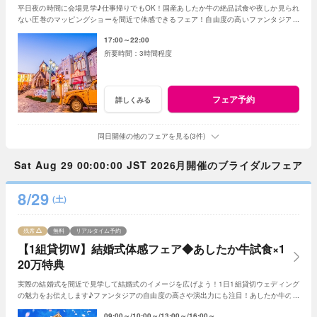
平日夜の時間に会場見学♪仕事帰りでもOK！国産あしたか牛の絶品試食や夜しか見られ
ない圧巻のマッピングショーを間近で体感できるフェア！自由度の高いファンタジアの
演出力で様々なご提案をさせていただきます♪
17:00～22:00
3時間程度
フェア予約
詳しくみる
同日開催の他のフェアを見る(3件)
Sat Aug 29 00:00:00 JST 2026月開催のブライダルフェア
8/29
(土)
残席
無料
リアルタイム予約
【1組貸切W】結婚式体感フェア◆あしたか牛試食×1
20万特典
実際の結婚式を間近で見学して結婚式のイメージを広げよう！1日1組貸切ウェディング
の魅力をお伝えします♪ファンタジアの自由度の高さや演出力にも注目！あしたか牛の無
料試食で料理のイメージも掴んで◎
09:00～
10:00～
13:00～
16:00～