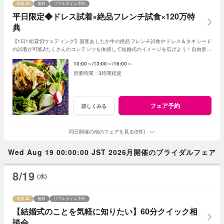
残席
無料
リアルタイム予約
平日限定◆ドレス試着×絶品フレンチ試食×120万特
典
【1日1組貸切ウェディング】国産あしたか牛の絶品フレンチ試食やドレス＆タキシード
の試着が可能♪たくさんのコンテンツを体感して結婚式のイメージを広げよう！自由度が
高いファンタジアの演出力にも注目！
10:00～
13:00～
16:00～
3時間程度
フェア予約
詳しくみる
同日開催の他のフェアを見る(3件)
Wed Aug 19 00:00:00 JST 2026月開催のブライダルフェア
8/19
(水)
残席
無料
リアルタイム予約
【結婚式のことを気軽に知りたい】60分クイック相
談会