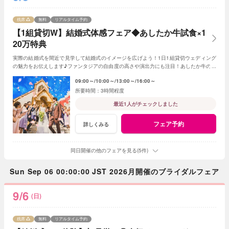
残席
無料
リアルタイム予約
【1組貸切W】結婚式体感フェア◆あしたか牛試食×1
20万特典
実際の結婚式を間近で見学して結婚式のイメージを広げよう！1日1組貸切ウェディング
の魅力をお伝えします♪ファンタジアの自由度の高さや演出力にも注目！あしたか牛の無
料試食で料理のイメージも掴んで◎
09:00～
10:00～
13:00～
16:00～
3時間程度
最近1人がチェックしました
フェア予約
詳しくみる
同日開催の他のフェアを見る(5件)
Sun Sep 06 00:00:00 JST 2026月開催のブライダルフェア
9/6
(日)
残席
無料
リアルタイム予約