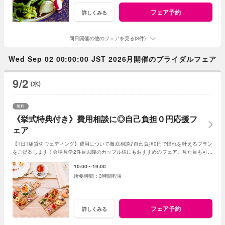
フェア予約
詳しくみる
同日開催の他のフェアを見る(3件)
Wed Sep 02 00:00:00 JST 2026月開催のブライダルフェア
9/2
(水)
無料
《挙式特典付き》費用相談に◎自己負担０円応援フ
ェア
【1日1組貸切ウェディング】費用について徹底相談♪自己負担0円で憧れを叶えるプラン
をご提案します！会場見学2件目以降のカップル様にもおすすめのフェア。見た目も可愛
いデザート試食付き♪
10:00～19:00
3時間程度
フェア予約
詳しくみる