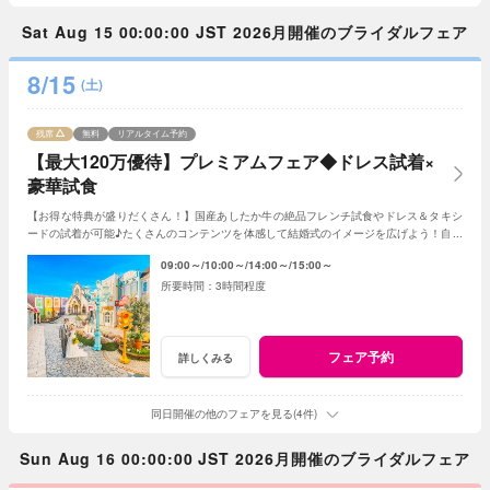
Sat Aug 15 00:00:00 JST 2026月開催のブライダルフェア
8/15
(土)
残席
無料
リアルタイム予約
【最大120万優待】プレミアムフェア◆ドレス試着×
豪華試食
【お得な特典が盛りだくさん！】国産あしたか牛の絶品フレンチ試食やドレス＆タキシ
ードの試着が可能♪たくさんのコンテンツを体感して結婚式のイメージを広げよう！自由
度が高いファンタジアの演出力にも注目！
09:00～
10:00～
14:00～
15:00～
3時間程度
フェア予約
詳しくみる
同日開催の他のフェアを見る(4件)
Sun Aug 16 00:00:00 JST 2026月開催のブライダルフェア