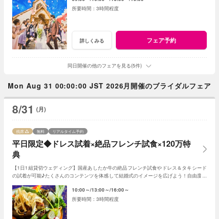
3時間程度
フェア予約
詳しくみる
同日開催の他のフェアを見る(5件)
Mon Aug 31 00:00:00 JST 2026月開催のブライダルフェア
8/31
(月)
残席
無料
リアルタイム予約
平日限定◆ドレス試着×絶品フレンチ試食×120万特
典
【1日1組貸切ウェディング】国産あしたか牛の絶品フレンチ試食やドレス＆タキシード
の試着が可能♪たくさんのコンテンツを体感して結婚式のイメージを広げよう！自由度が
高いファンタジアの演出力にも注目！
10:00～
13:00～
16:00～
3時間程度