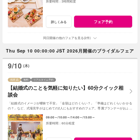
3時間程度
フェア予約
詳しくみる
同日開催の他のフェアを見る(2件)
Thu Sep 10 00:00:00 JST 2026月開催のブライダルフェア
9/10
(木)
残席
無料
リアルタイム予約
【結婚式のことを気軽に知りたい】60分クイック相
談会
「結婚式のイメージが曖昧で不安」「金額はどのくらい？」「準備はどれくらいかかる
の？」など、式場見学がはじめての2人にもおすすめのフェア。専属プランナーがおふた
りの質問や不安に丁寧に寄り添います。
09:00～
10:00～
14:00～
15:00～
60分程度