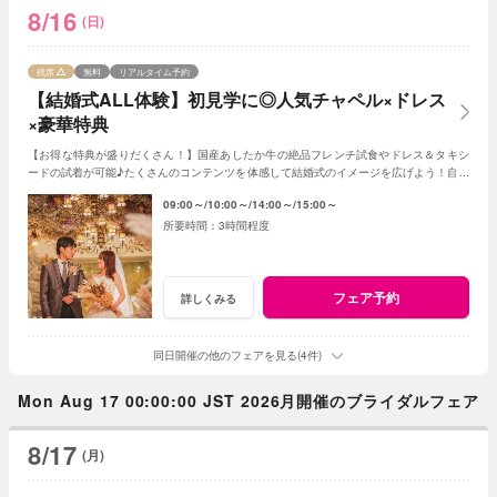
8/16
(日)
残席
無料
リアルタイム予約
【結婚式ALL体験】初見学に◎人気チャペル×ドレス
×豪華特典
【お得な特典が盛りだくさん！】国産あしたか牛の絶品フレンチ試食やドレス＆タキシ
ードの試着が可能♪たくさんのコンテンツを体感して結婚式のイメージを広げよう！自由
度が高いファンタジアの演出力にも注目！
09:00～
10:00～
14:00～
15:00～
3時間程度
フェア予約
詳しくみる
同日開催の他のフェアを見る(4件)
Mon Aug 17 00:00:00 JST 2026月開催のブライダルフェア
8/17
(月)