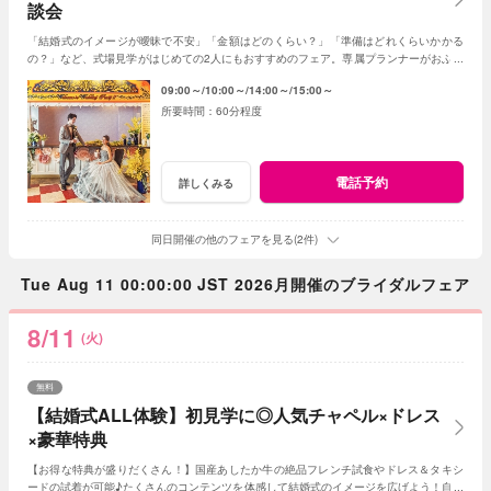
談会
「結婚式のイメージが曖昧で不安」「金額はどのくらい？」「準備はどれくらいかかる
の？」など、式場見学がはじめての2人にもおすすめのフェア。専属プランナーがおふた
りの質問や不安に丁寧に寄り添います。
09:00～
10:00～
14:00～
15:00～
60分程度
電話予約
詳しくみる
同日開催の他のフェアを見る(2件)
Tue Aug 11 00:00:00 JST 2026月開催のブライダルフェア
8/11
(火)
無料
【結婚式ALL体験】初見学に◎人気チャペル×ドレス
×豪華特典
【お得な特典が盛りだくさん！】国産あしたか牛の絶品フレンチ試食やドレス＆タキシ
ードの試着が可能♪たくさんのコンテンツを体感して結婚式のイメージを広げよう！自由