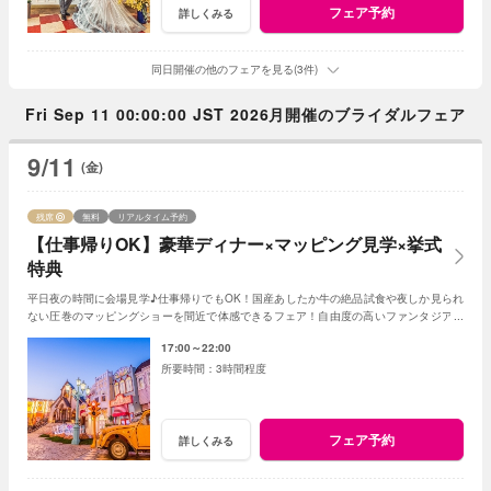
フェア予約
詳しくみる
同日開催の他のフェアを見る(3件)
Fri Sep 11 00:00:00 JST 2026月開催のブライダルフェア
9/11
(金)
残席
無料
リアルタイム予約
【仕事帰りOK】豪華ディナー×マッピング見学×挙式
特典
平日夜の時間に会場見学♪仕事帰りでもOK！国産あしたか牛の絶品試食や夜しか見られ
ない圧巻のマッピングショーを間近で体感できるフェア！自由度の高いファンタジアの
演出力で様々なご提案をさせていただきます♪
17:00～22:00
3時間程度
フェア予約
詳しくみる