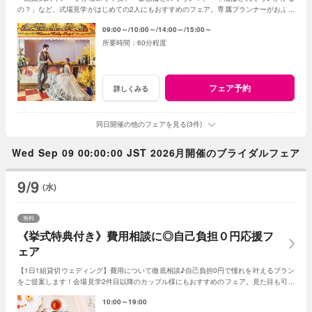
の？」など、式場見学がはじめての2人にもおすすめのフェア。専属プランナーがおふた
りの質問や不安に丁寧に寄り添います。
09:00～
10:00～
14:00～
15:00～
60分程度
フェア予約
詳しくみる
同日開催の他のフェアを見る(3件)
Wed Sep 09 00:00:00 JST 2026月開催のブライダルフェア
9/9
(水)
無料
《挙式特典付き》費用相談に◎自己負担０円応援フ
ェア
【1日1組貸切ウェディング】費用について徹底相談♪自己負担0円で憧れを叶えるプラン
をご提案します！会場見学2件目以降のカップル様にもおすすめのフェア。見た目も可愛
いデザート試食付き♪
10:00～19:00