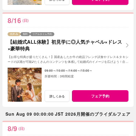
8/16
(日)
残席
無料
リアルタイム予約
【結婚式ALL体験】初見学に◎人気チャペル×ドレス
×豪華特典
【お得な特典が盛りだくさん！】国産あしたか牛の絶品フレンチ試食やドレス＆タキシ
ードの試着が可能♪たくさんのコンテンツを体感して結婚式のイメージを広げよう！自由
度が高いファンタジアの演出力にも注目！
09:00～
10:00～
14:00～
15:00～
3時間程度
フェア予約
詳しくみる
Sun Aug 09 00:00:00 JST 2026月開催のブライダルフェア
8/9
(日)