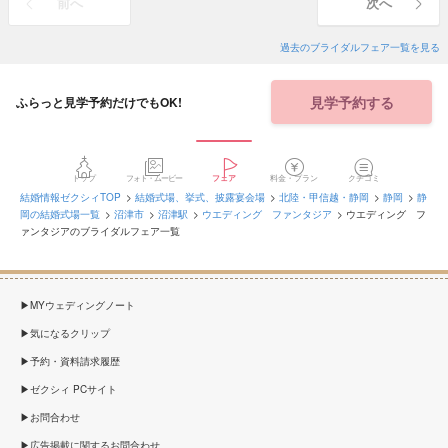
前へ
次へ
過去のブライダルフェア一覧を見る
見学予約する
ふらっと見学予約だけでもOK!
トップ
フォト・ムービー
フェア
料金・プラン
クチコミ
結婚情報ゼクシィTOP
結婚式場、挙式、披露宴会場
北陸・甲信越・静岡
静岡
静
岡の結婚式場一覧
沼津市
沼津駅
ウエディング ファンタジア
ウエディング フ
ァンタジアのブライダルフェア一覧
MYウェディングノート
気になるクリップ
予約・資料請求履歴
ゼクシィ PCサイト
お問合わせ
広告掲載に関するお問合わせ