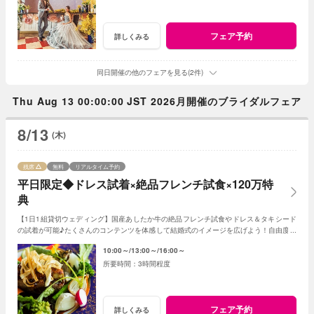
フェア予約
詳しくみる
同日開催の他のフェアを見る(2件)
Thu Aug 13 00:00:00 JST 2026月開催のブライダルフェア
8/13
(木)
残席
無料
リアルタイム予約
平日限定◆ドレス試着×絶品フレンチ試食×120万特
典
【1日1組貸切ウェディング】国産あしたか牛の絶品フレンチ試食やドレス＆タキシード
の試着が可能♪たくさんのコンテンツを体感して結婚式のイメージを広げよう！自由度が
高いファンタジアの演出力にも注目！
10:00～
13:00～
16:00～
3時間程度
フェア予約
詳しくみる