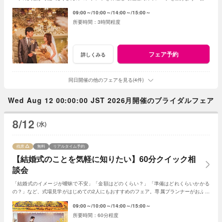
度が高いファンタジアの演出力にも注目！
09:00～
10:00～
14:00～
15:00～
3時間程度
フェア予約
詳しくみる
同日開催の他のフェアを見る(4件)
Wed Aug 12 00:00:00 JST 2026月開催のブライダルフェア
8/12
(水)
残席
無料
リアルタイム予約
【結婚式のことを気軽に知りたい】60分クイック相
談会
「結婚式のイメージが曖昧で不安」「金額はどのくらい？」「準備はどれくらいかかる
の？」など、式場見学がはじめての2人にもおすすめのフェア。専属プランナーがおふた
りの質問や不安に丁寧に寄り添います。
09:00～
10:00～
14:00～
15:00～
60分程度