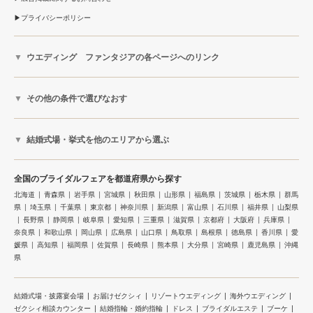
プライバシーポリシー
ウエディング ファンタジアの各ページへのリンク
その他の条件で選びなおす
結婚式場・挙式を他のエリアから選ぶ
全国のブライダルフェアを都道府県から探す
北海道
青森県
岩手県
宮城県
秋田県
山形県
福島県
茨城県
栃木県
群馬
県
埼玉県
千葉県
東京都
神奈川県
新潟県
富山県
石川県
福井県
山梨県
長野県
静岡県
岐阜県
愛知県
三重県
滋賀県
京都府
大阪府
兵庫県
奈良県
和歌山県
岡山県
広島県
山口県
鳥取県
島根県
徳島県
香川県
愛
媛県
高知県
福岡県
佐賀県
長崎県
熊本県
大分県
宮崎県
鹿児島県
沖縄
県
結婚式場・披露宴会場
お届けゼクシィ
リゾートウエディング
海外ウエディング
ゼクシィ相談カウンター
結婚指輪・婚約指輪
ドレス
ブライダルエステ
ブーケ