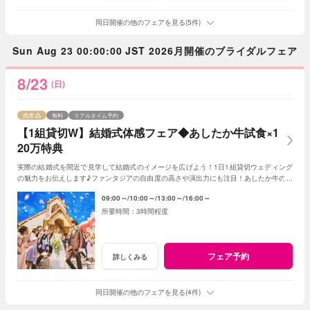
同日開催の他のフェアを見る(5件)
Sun Aug 23 00:00:00 JST 2026月開催のブライダルフェア
8/23
(日)
残席
無料
リアルタイム予約
【1組貸切W】結婚式体感フェア◆あしたか牛試食×1
20万特典
実際の結婚式を間近で見学して結婚式のイメージを広げよう！1日1組貸切ウェディング
の魅力をお伝えします♪ファンタジアの自由度の高さや演出力にも注目！あしたか牛の無
料試食で料理のイメージも掴んで◎
09:00～
10:00～
13:00～
16:00～
3時間程度
フェア予約
詳しくみる
同日開催の他のフェアを見る(4件)