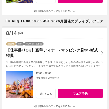
同日開催の他のフェアを見る(3件)
Fri Aug 14 00:00:00 JST 2026月開催のブライダルフェア
8/14
(金)
残席
無料
リアルタイム予約
【仕事帰りOK】豪華ディナー×マッピング見学×挙式
特典
平日夜の時間に会場見学♪仕事帰りでもOK！国産あしたか牛の絶品試食や夜しか見られ
ない圧巻のマッピングショーを間近で体感できるフェア！自由度の高いファンタジアの
演出力で様々なご提案をさせていただきます♪
17:00～22:00
3時間程度
フェア予約
詳しくみる
同日開催の他のフェアを見る(3件)