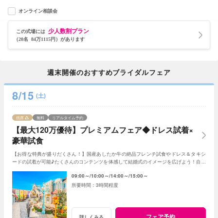
オンライン相談会
少人数割プラン
この式場には
（20名 84万1115円）があります
週末開催のおすすめブライダルフェア
8/15
(土)
残席
無料
リアルタイム予約
【最大120万優待】プレミアムフェア◆ドレス試着×
豪華試食
【お得な特典が盛りだくさん！】国産あしたか牛の絶品フレンチ試食やドレス＆タキシ
ードの試着が可能♪たくさんのコンテンツを体感して結婚式のイメージを広げよう！自由
度が高いファンタジアの演出力にも注目！
09:00～
10:00～
14:00～
15:00～
3時間程度
フェア予約
詳しくみる