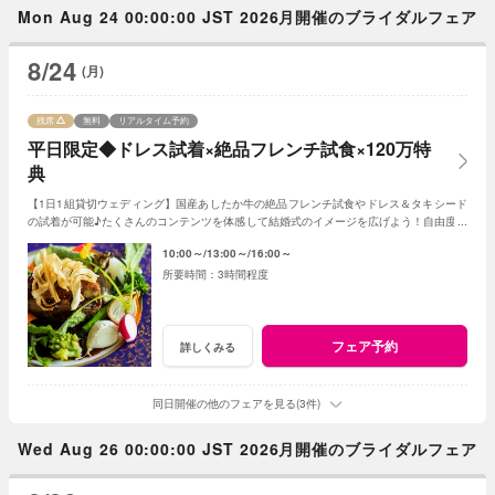
Mon Aug 24 00:00:00 JST 2026月開催のブライダルフェア
8/24
(月)
残席
無料
リアルタイム予約
平日限定◆ドレス試着×絶品フレンチ試食×120万特
典
【1日1組貸切ウェディング】国産あしたか牛の絶品フレンチ試食やドレス＆タキシード
の試着が可能♪たくさんのコンテンツを体感して結婚式のイメージを広げよう！自由度が
高いファンタジアの演出力にも注目！
10:00～
13:00～
16:00～
3時間程度
フェア予約
詳しくみる
同日開催の他のフェアを見る(3件)
Wed Aug 26 00:00:00 JST 2026月開催のブライダルフェア