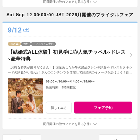
同日開催の他のフェアを見る(3件)
Sat Sep 12 00:00:00 JST 2026月開催のブライダルフェア
9/12
(土)
残席
無料
リアルタイム予約
【結婚式ALL体験】初見学に◎人気チャペル×ドレス
×豪華特典
【お得な特典が盛りだくさん！】国産あしたか牛の絶品フレンチ試食やドレス＆タキシ
ードの試着が可能♪たくさんのコンテンツを体感して結婚式のイメージを広げよう！自由
度が高いファンタジアの演出力にも注目！
09:00～
10:00～
14:00～
15:00～
3時間程度
フェア予約
詳しくみる
同日開催の他のフェアを見る(4件)