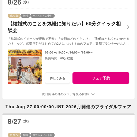
8/26
(水)
残席
無料
リアルタイム予約
【結婚式のことを気軽に知りたい】60分クイック相
談会
「結婚式のイメージが曖昧で不安」「金額はどのくらい？」「準備はどれくらいかかる
の？」など、式場見学がはじめての2人にもおすすめのフェア。専属プランナーがおふた
りの質問や不安に丁寧に寄り添います。
09:00～
10:00～
14:00～
15:00～
60分程度
フェア予約
詳しくみる
同日開催の他のフェアを見る(2件)
Thu Aug 27 00:00:00 JST 2026月開催のブライダルフェア
8/27
(木)
残席
無料
リアルタイム予約