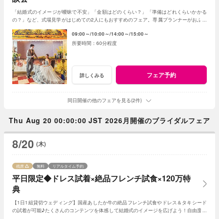
「結婚式のイメージが曖昧で不安」「金額はどのくらい？」「準備はどれくらいかかる
の？」など、式場見学がはじめての2人にもおすすめのフェア。専属プランナーがおふた
りの質問や不安に丁寧に寄り添います。
09:00～
10:00～
14:00～
15:00～
60分程度
フェア予約
詳しくみる
同日開催の他のフェアを見る(2件)
Thu Aug 20 00:00:00 JST 2026月開催のブライダルフェア
8/20
(木)
残席
無料
リアルタイム予約
平日限定◆ドレス試着×絶品フレンチ試食×120万特
典
【1日1組貸切ウェディング】国産あしたか牛の絶品フレンチ試食やドレス＆タキシード
の試着が可能♪たくさんのコンテンツを体感して結婚式のイメージを広げよう！自由度が
高いファンタジアの演出力にも注目！