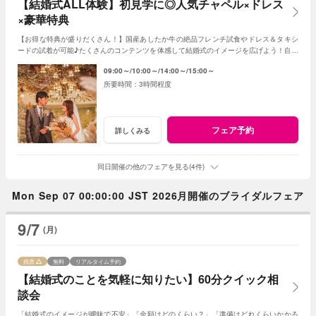
【結婚式ALL体験】初見学に◎人気チャペル×ドレス
×豪華特典
【お得な特典が盛りだくさん！】国産あしたか牛の絶品フレンチ試食やドレス＆タキシ
ードの試着が可能♪たくさんのコンテンツを体感して結婚式のイメージを広げよう！自由
度が高いファンタジアの演出力にも注目！
09:00～
10:00～
14:00～
15:00～
3時間程度
フェア予約
詳しくみる
同日開催の他のフェアを見る(4件)
Mon Sep 07 00:00:00 JST 2026月開催のブライダルフェア
9/7
(月)
残席
無料
リアルタイム予約
【結婚式のことを気軽に知りたい】60分クイック相
談会
「結婚式のイメージが曖昧で不安」「金額はどのくらい？」「準備はどれくらいかかる