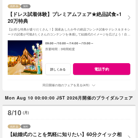
残席
無料
【ドレス試着体験】プレミアムフェア★絶品試食×1
20万特典
【お得な特典が盛りだくさん！】国産あしたか牛の絶品フレンチ試食やドレス＆タキシ
ードの試着が可能♪たくさんのコンテンツを体感して結婚式のイメージを広げよう！自由
度が高いファンタジアの演出力にも注目！
09:00～
10:00～
14:00～
15:00～
3時間程度
電話予約
詳しくみる
同日開催の他のフェアを見る(4件)
Mon Aug 10 00:00:00 JST 2026月開催のブライダルフェア
8/10
(月)
残席
無料
【結婚式のことを気軽に知りたい】60分クイック相