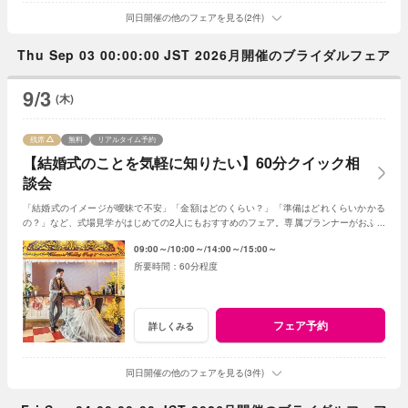
同日開催の他のフェアを見る(2件)
Thu Sep 03 00:00:00 JST 2026月開催のブライダルフェア
9/3
(木)
残席
無料
リアルタイム予約
【結婚式のことを気軽に知りたい】60分クイック相
談会
「結婚式のイメージが曖昧で不安」「金額はどのくらい？」「準備はどれくらいかかる
の？」など、式場見学がはじめての2人にもおすすめのフェア。専属プランナーがおふた
りの質問や不安に丁寧に寄り添います。
09:00～
10:00～
14:00～
15:00～
60分程度
フェア予約
詳しくみる
同日開催の他のフェアを見る(3件)