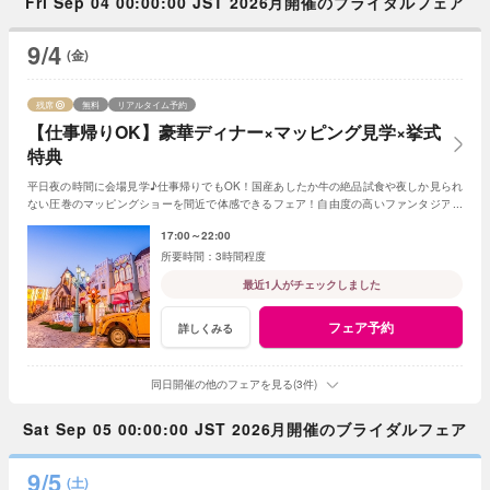
Fri Sep 04 00:00:00 JST 2026月開催のブライダルフェア
9/4
(金)
残席
無料
リアルタイム予約
【仕事帰りOK】豪華ディナー×マッピング見学×挙式
特典
平日夜の時間に会場見学♪仕事帰りでもOK！国産あしたか牛の絶品試食や夜しか見られ
ない圧巻のマッピングショーを間近で体感できるフェア！自由度の高いファンタジアの
演出力で様々なご提案をさせていただきます♪
17:00～22:00
3時間程度
最近1人がチェックしました
フェア予約
詳しくみる
同日開催の他のフェアを見る(3件)
Sat Sep 05 00:00:00 JST 2026月開催のブライダルフェア
9/5
(土)