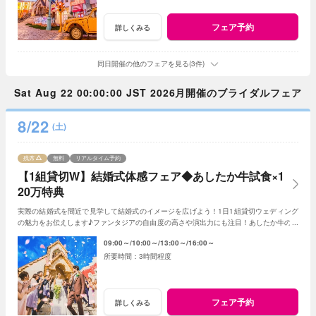
フェア予約
詳しくみる
同日開催の他のフェアを見る(3件)
Sat Aug 22 00:00:00 JST 2026月開催のブライダルフェア
8/22
(土)
残席
無料
リアルタイム予約
【1組貸切W】結婚式体感フェア◆あしたか牛試食×1
20万特典
実際の結婚式を間近で見学して結婚式のイメージを広げよう！1日1組貸切ウェディング
の魅力をお伝えします♪ファンタジアの自由度の高さや演出力にも注目！あしたか牛の無
料試食で料理のイメージも掴んで◎
09:00～
10:00～
13:00～
16:00～
3時間程度
フェア予約
詳しくみる