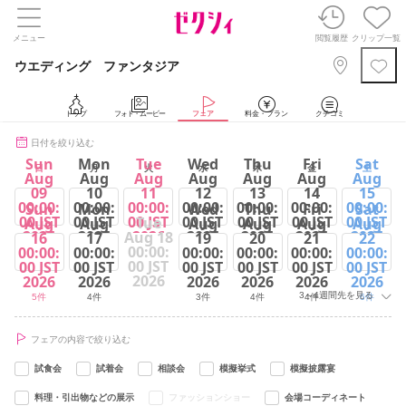
メニュー
閲覧履歴
クリップ一覧
ウエディング ファンタジア
トップ
フォト・ムービー
フェア
料金・プラン
クチコミ
日付を絞り込む
Sun
Mon
Tue
Wed
Thu
Fri
Sat
日
月
火
水
木
金
土
Aug
Aug
Aug
Aug
Aug
Aug
Aug
09
10
11
12
13
14
15
00:00:
00:00:
00:00:
00:00:
00:00:
00:00:
00:00:
Sun
Mon
Wed
Thu
Fri
Sat
00 JST
00 JST
00 JST
00 JST
00 JST
00 JST
00 JST
Tue
Aug
Aug
Aug
Aug
Aug
Aug
2026
2026
2026
2026
2026
2026
2026
Aug 18
16
17
19
20
21
22
00:00:
00:00:
00:00:
00:00:
00:00:
00:00:
00:00:
5件
3件
5件
3件
4件
4件
5件
00 JST
00 JST
00 JST
00 JST
00 JST
00 JST
00 JST
2026
2026
2026
2026
2026
2026
2026
3～4週間先を見る
5件
4件
3件
4件
4件
6件
フェアの内容で絞り込む
試食会
試着会
相談会
模擬挙式
模擬披露宴
料理・引出物などの展示
ファッションショー
会場コーディネート