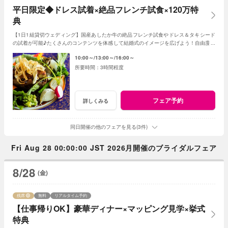
平日限定◆ドレス試着×絶品フレンチ試食×120万特
典
【1日1組貸切ウェディング】国産あしたか牛の絶品フレンチ試食やドレス＆タキシード
の試着が可能♪たくさんのコンテンツを体感して結婚式のイメージを広げよう！自由度が
高いファンタジアの演出力にも注目！
10:00～
13:00～
16:00～
3時間程度
フェア予約
詳しくみる
同日開催の他のフェアを見る(3件)
Fri Aug 28 00:00:00 JST 2026月開催のブライダルフェア
8/28
(金)
残席
無料
リアルタイム予約
【仕事帰りOK】豪華ディナー×マッピング見学×挙式
特典