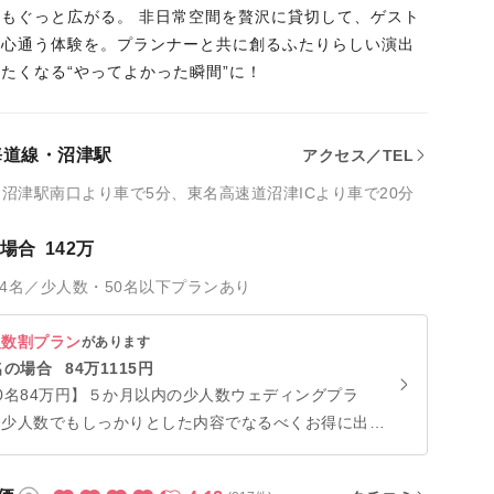
もぐっと広がる。 非日常空間を贅沢に貸切して、ゲスト
と心通う体験を。プランナーと共に創るふたりらしい演出
たくなる“やってよかった瞬間”に！
海道線・沼津駅
アクセス／TEL
・沼津駅南口より車で5分、東名高速道沼津ICより車で20分
の場合
142万
34名／少人数・50名以下プランあり
人数割プラン
があります
名の場合
84万1115円
0名84万円】５か月以内の少人数ウェディングプラ
！少人数でもしっかりとした内容でなるべくお得に出来
限定特典満載！