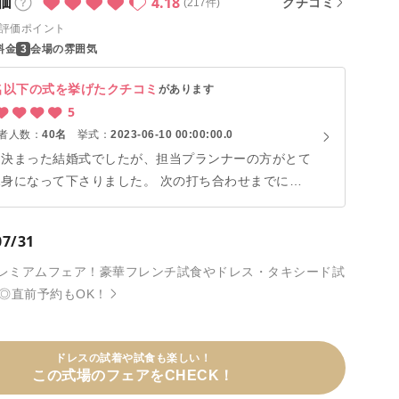
4.18
価
クチコミ
(217件)
評価ポイント
料金
会場の雰囲気
名以下の式を挙げたクチコミ
があります
5
者人数：
40名
挙式：
2023-06-10 00:00:00.0
如決まった結婚式でしたが、担当プランナーの方がとて
親身になって下さりました。 次の打ち合わせまでにや
等はもちろん、相談にも沢山乗ってくれました! 料理
とても美味しく、ゲストの方々がみんな美味しかった
07/31
と喜んでいました。
)はプレミアムフェア！豪華フレンチ試食やドレス・タキシード試
◎直前予約もOK！
ドレスの試着や試食も楽しい！
この式場のフェアをCHECK！