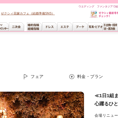
ウエディング ファンタジアで結
ゼクシィ花嫁カフェ（結婚準備SNS）
ー
フェア
料金・プラン
≪1日1組
心躍るひ
会場リニュ