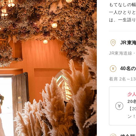
もてなしの幅
一人ひとり
は、一生語り
JR東
JR東海道線
40名
着席 2名～1
少
20
【2
ン
る