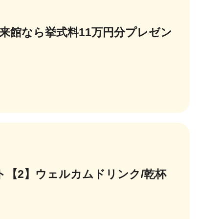
来館なら挙式料11万円分プレゼン
ト【2】ウェルカムドリンク/乾杯