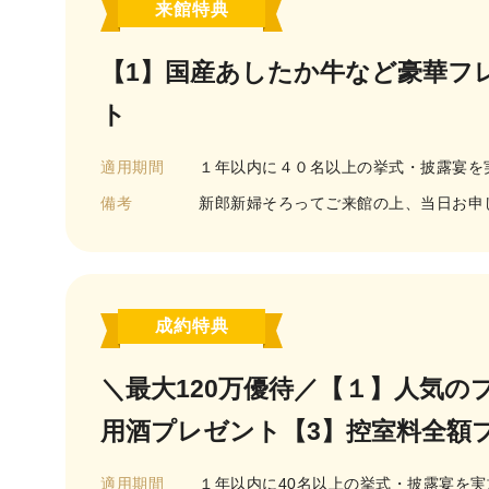
来館特典
【1】国産あしたか牛など豪華フ
ト
適用期間
１年以内に４０名以上の挙式・披露宴を
備考
新郎新婦そろってご来館の上、当日お申
成約特典
＼最大120万優待／【１】人気
用酒プレゼント【3】控室料全額
適用期間
１年以内に40名以上の挙式・披露宴を実