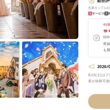
総合評
先輩カップルの
サービス
40
招待
突
も
る事
が
2026/
よ!
8/15(土
着が体験可能