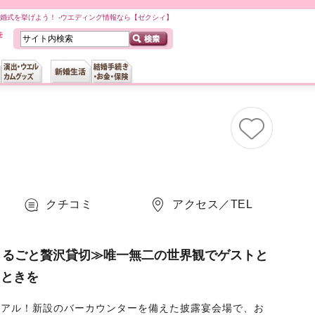
婚式を挙げよう！ -ウエディング情報なら【ゼクシィ】
クチコミ
アクセス／TEL
まるごと贅沢貸切≫唯一無二の世界観でゲストと
とときを
ーアル！新設のバーカウンターを備えた披露宴会場で、お