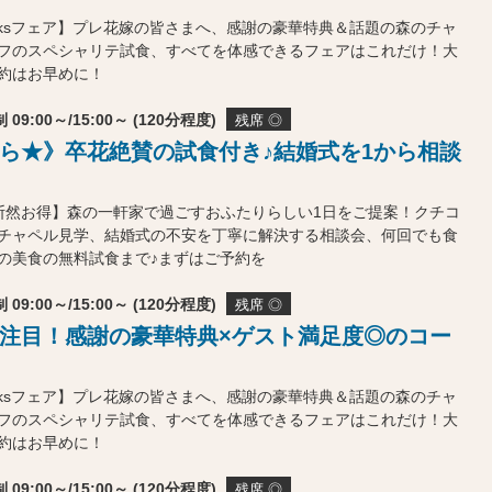
 Thanksフェア】プレ花嫁の皆さまへ、感謝の豪華特典＆話題の森のチャ
フのスペシャリテ試食、すべてを体感できるフェアはこれだけ！大
約はお早めに！
 09:00～/15:00～ (120分程度)
残席 ◎
ら★》卒花絶賛の試食付き♪結婚式を1から相談
断然お得】森の一軒家で過ごすおふたりらしい1日をご提案！クチコ
チャペル見学、結婚式の不安を丁寧に解決する相談会、何回でも食
の美食の無料試食まで♪まずはご予約を
 09:00～/15:00～ (120分程度)
残席 ◎
注目！感謝の豪華特典×ゲスト満足度◎のコー
 Thanksフェア】プレ花嫁の皆さまへ、感謝の豪華特典＆話題の森のチャ
フのスペシャリテ試食、すべてを体感できるフェアはこれだけ！大
約はお早めに！
 09:00～/15:00～ (120分程度)
残席 ◎