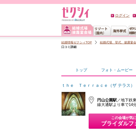
ログイン
結婚情報ゼクシィTOP
結婚式場、挙式、披露宴
口コミ詳細
トップ
フォト・ムービー
ｔｈｅ Ｔｅｒｒａｃｅ（ザ テラス）
円山公園駅
／地下鉄東
線大通駅より車で14
この会場が気
ブライダルフ