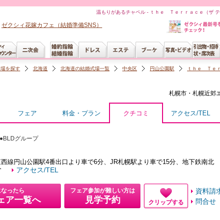
温もりがあるチャペル - ｔｈｅ Ｔｅｒｒａｃｅ（ザ 
ゼクシィ花嫁カフェ（結婚準備SNS）
会場を探す
北海道
北海道の結婚式場一覧
中央区
円山公園駅
ｔｈｅ Ｔｅ
札幌市・札幌近郊
フェア
料金・プラン
クチコミ
アクセス/TEL
●BLDグループ
西線円山公園駅4番出口より車で6分、JR札幌駅より車で15分、地下鉄南北
分
アクセス/TEL
になったら
フェア参加が難しい方は
資料請
ェア一覧へ
見学予約
問合せ
クリップする