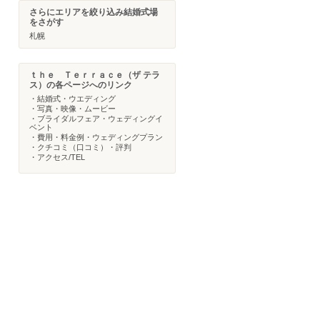
さらにエリアを絞り込み結婚式場
をさがす
札幌
ｔｈｅ Ｔｅｒｒａｃｅ（ザ テラ
ス）の各ページへのリンク
・結婚式・ウエディング
・写真・映像・ムービー
・ブライダルフェア・ウェディングイ
ベント
・費用・料金例・ウェディングプラン
・クチコミ（口コミ）・評判
・アクセス/TEL