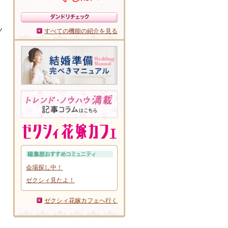
ッ
すべての機能の紹介を見る
会場探し中！
ゼクシィ見たよ！
ゼクシィ花嫁カフェへ行く