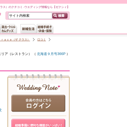
テラス）のクチコミ -ウエディング情報なら【ゼクシィ】
ｒｒａｃｅ（ザ テラス）
口コミ
エリア（
レストラン
） （
北海道９月号366P
）
求