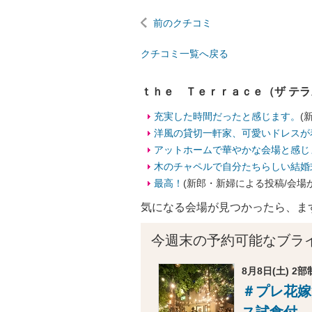
前のクチコミ
クチコミ一覧へ戻る
ｔｈｅ Ｔｅｒｒａｃｅ（ザ テ
充実した時間だったと感じます。
(
洋風の貸切一軒家、可愛いドレスが
アットホームで華やかな会場と感じ
木のチャペルで自分たちらしい結婚
最高！
(新郎・新婦による投稿/会場
気になる会場が見つかったら、ま
今週末の予約可能なブラ
8月8日(土) 2部制
＃プレ花嫁
ス試食付