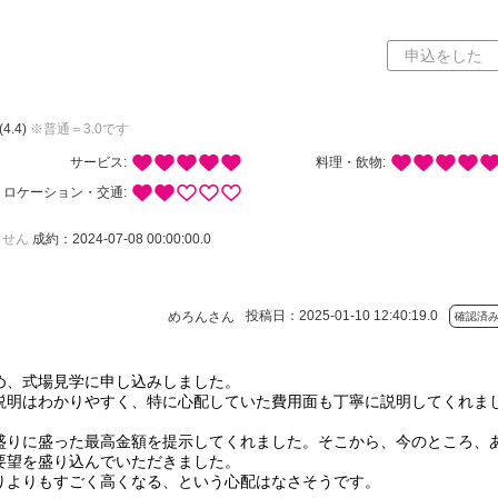
ミ
申込をした
(4.4)
※普通＝3.0です
サービス:
料理・飲物:
ロケーション・交通:
ません
成約：2024-07-08 00:00:00.0
投稿日：2025-01-10 12:40:19.0
めろんさん
確認済
め、式場見学に申し込みしました。
説明はわかりやすく、特に心配していた費用面も丁寧に説明してくれま
盛りに盛った最高金額を提示してくれました。そこから、今のところ、
要望を盛り込んでいただきました。
りよりもすごく高くなる、という心配はなさそうです。