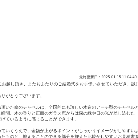
最終更新日：2025-01-15 11:04:49.
へご見学にお越し頂き、またおふたりのご結婚式をお手伝いさせていただき、誠
ありがとうございます。
め頂いた森のチャペルは、全国的にも珍しい木造のアーチ型のチャペル
た瞬間、木の香りと正面のガラス窓からは森の緑や日の光が差し込むた
挙げているように感じることができます。
めていくうえで、金額が上がるポイントがしっかりイメージがしやすい
めたものと、抑えることのできる部分を抑えた比較がしやすいお見積書