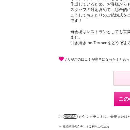
作成しているため、お客様から
スタッフの対応含めて、総合的
こうしておふたりのご結婚式を
です！
当会場はレストランとしても営
ませ。
引き続きthe Terraceをどう
7
人がこの口コミが参考になった！と言っ
この
※
が付くクチコミは、会場または
確認済み
結婚式場のクチコミご利用上の注意