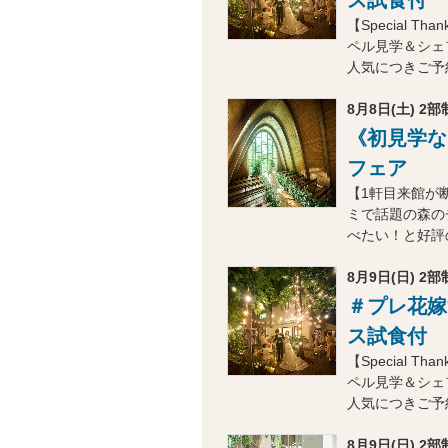
【Special
ペル見学＆シェ
人気につきご予
8月8日(土) 2部制
《初見学な
フェア
【1軒目来館が
ミで話題の森の
べたい！と好評
8月9日(日) 2部制
＃プレ花嫁
ス試食付
【Special
ペル見学＆シェ
人気につきご予
8月9日(日) 2部制