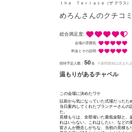
ｔｈｅ Ｔｅｒｒａｃｅ（ザ テラス）
めろんさんのクチコ
総合満足度:
会場の雰囲気:
料金とその説明:
50
招待予定人数：
名
※新郎新婦は含まれ
温もりがあるチャペル
この会場に決めたワケ
以前から気になっていた式場だったた
当日案内してくれたプランナーさんの
た。
見積もりは、全部省いた最低金額と、
れはいらない、これはしたい、などの
皆さんが懸念しがちな、当初の見積も