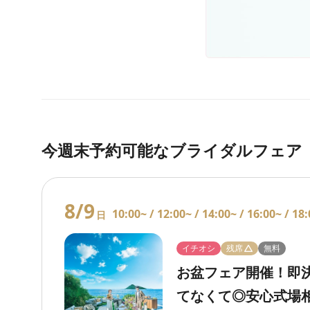
今週末予約可能なブライダルフェア
8/9
10:00~ /
12:00~ /
14:00~ /
16:00~ /
18:
日
イチオシ
残席
無料
お盆フェア開催！即
てなくて◎安心式場