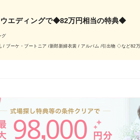
のウエディングで◆82万円相当の特典◆
ング
 / 席札 / ブーケ・ブートニア /新郎新婦衣裳 / アルバム /引出物 ◇
98
000
,