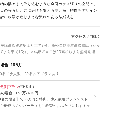
建物の隅々まで取り込むような全面ガラス張りの空間で。
て日の移ろいと共に表情を変える空と海、時間をデザイン
設計に物語が進むような流れのある結婚式を
アクセス／TEL
琴平線高松築港駅より車で7分、高松自動車道高松檀紙（たか
ICより車で15分、※結婚式当日はJR高松駅より無料送迎バ
の場合
185万
40名／少人数・50名以下プランあり
人数割プラン
があります
名の場合
150万7610円
0名の場合】＼60万円分特典／少人数婚プランゲスト
の距離感の近いパーティをご希望のおふたりにおすすめ