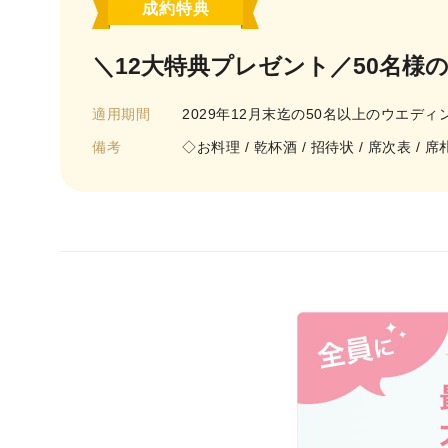
成約特典
＼12大特典プレゼント／50名様
適用期間
2029年12月末迄の50名以上のウエディ
備考
◇お料理 / 乾杯酒 / 招待状 / 席次表