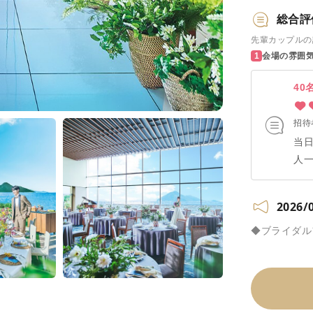
総合評
先輩カップルの
会場の雰囲
40
招待
当
人
て
る
2026/
が
で
◆ブライダルフ
「
た