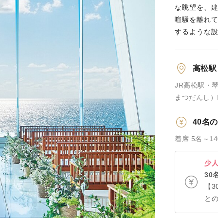
な眺望を、
喧騒を離れ
するような
高松駅
JR高松駅・
まつだんし）
ス有り
40名
着席 5名～1
少
30
【3
と