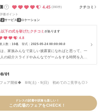
4.45
価
クチコミ
(390件)
評価ポイント
気
サービス
ロケーション
名以下の式を挙げたクチコミ
があります
4.8
者人数：
10名
挙式：
2025-05-24 00:00:00.0
日は、家族みんなで楽しい披露宴になればと思って、一
一人の紹介スライドやみんなでゲームをする時間を入れ
いました。自分が考えたこと以外に会場が提供してくれ
演出もあって、想像していた以上に本当に素敵な披露宴
08/01
できました。みなさんのおかげで、人生でこんな経験が
きるんだと思える最高の一日になりました。ゲストから
ェア開催◆ 8/8(土)・9(日) 初めてのご見学も◎
想像を超えていた」と言ってもらえて、本当に嬉しかっ
です。感謝しかありません。ありがとうございました！
ドレスの試着や試食も楽しい！
この式場のフェアをCHECK！