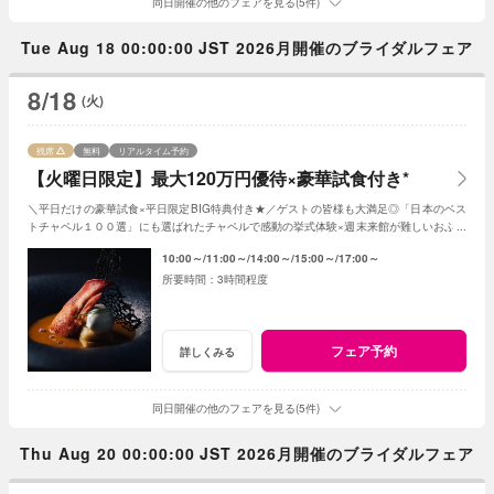
同日開催の他のフェアを見る(5件)
Tue Aug 18 00:00:00 JST 2026月開催のブライダルフェア
8/18
(火)
残席
無料
リアルタイム予約
【火曜日限定】最大120万円優待×豪華試食付き*
＼平日だけの豪華試食×平日限定BIG特典付き★／ゲストの皆様も大満足◎「日本のベス
トチャペル１００選」にも選ばれたチャペルで感動の挙式体験×週末来館が難しいおふた
りへＢＩＧな特典をプレゼント♪
10:00～
11:00～
14:00～
15:00～
17:00～
3時間程度
フェア予約
詳しくみる
同日開催の他のフェアを見る(5件)
Thu Aug 20 00:00:00 JST 2026月開催のブライダルフェア