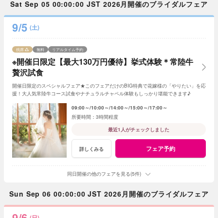
Sat Sep 05 00:00:00 JST 2026月開催のブライダルフェア
9/5
(土)
残席
無料
リアルタイム予約
※開催日限定【最大130万円優待】挙式体験＊常陸牛
贅沢試食
開催日限定のスペシャルフェア★このフェアだけのBIG特典で花嫁様の「やりたい」を応
援！大人気常陸牛コース試食やナチュラルチャペル体験もしっかり堪能できます♪
09:00～
10:00～
14:00～
15:00～
17:00～
3時間程度
最近1人がチェックしました
フェア予約
詳しくみる
同日開催の他のフェアを見る(5件)
Sun Sep 06 00:00:00 JST 2026月開催のブライダルフェア
9/6
(日)