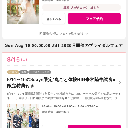
3時間程度
最近1人がチェックしました
フェア予約
詳しくみる
同日開催の他のフェアを見る(5件)
Sun Aug 16 00:00:00 JST 2026月開催のブライダルフェア
8/16
(日)
残席
無料
リアルタイム予約
8/14～16の3days限定*丸ごと体験BIG◆常陸牛試食×
限定特典付き
8/14～16の3日間限定開催！常陸牛の無料試食をはじめ、チャペル見学や会場コーディ
ネート、見積り・日程相談まで結婚式準備を丸ごと体験。3日間限定の特典付きで、お得
に理想の一日をご提案します。
09:00～
10:00～
14:00～
15:00～
17:00～
3時間程度