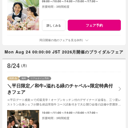
09:00～
10:00～
14:00～
15:00～
17:00～
3時間程度
フェア予約
詳しくみる
同日開催の他のフェアを見る(6件)
Mon Aug 24 00:00:00 JST 2026月開催のブライダルフェア
8/24
(月)
残席
無料
リアルタイム予約
＼平日限定／和牛×溢れる緑のチャペル×限定特典付
きフェア
≪平日デート感覚≫で式場見学！オープンキッチン付のデザイナーズ会場を、三ツ星レ
ストラン出身シェフが贈る絶品常陸牛コース試食付きで大公開◎会場の設備や雰囲気を
体感しよう！チャペルで一足先に花嫁体験も…★
10:00～
11:00～
14:00～
15:00～
17:00～
3時間程度