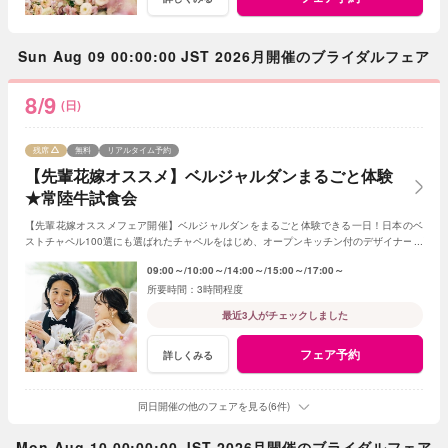
Sun Aug 09 00:00:00 JST 2026月開催のブライダルフェア
8/9
(日)
残席
無料
リアルタイム予約
【先輩花嫁オススメ】ベルジャルダンまるごと体験
★常陸牛試食会
【先輩花嫁オススメフェア開催】ベルジャルダンをまるごと体験できる一日！日本のベ
ストチャペル100選にも選ばれたチャペルをはじめ、オープンキッチン付のデザイナーズ
会場を、絶品常陸牛コース試食付で大公開★
09:00～
10:00～
14:00～
15:00～
17:00～
3時間程度
最近3人がチェックしました
フェア予約
詳しくみる
同日開催の他のフェアを見る(6件)
Mon Aug 10 00:00:00 JST 2026月開催のブライダルフェア