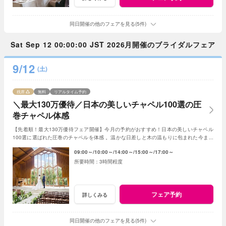
同日開催の他のフェアを見る(5件)
Sat Sep 12 00:00:00 JST 2026月開催のブライダルフェア
9/12
(土)
残席
無料
リアルタイム予約
＼最大130万優待／日本の美しいチャペル100選の圧
巻チャペル体感
【先着順！最大130万優待フェア開催】今月の予約がおすすめ！日本の美しいチャペル
100選に選ばれた圧巻のチャペルを体感 。温かな日差しと木の温もりに包まれた今まで
にない雰囲気に一生に一度の驚きと感動を！
09:00～
10:00～
14:00～
15:00～
17:00～
3時間程度
フェア予約
詳しくみる
同日開催の他のフェアを見る(5件)