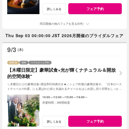
フェア予約
詳しくみる
同日開催の他のフェアを見る(5件)
Thu Sep 03 00:00:00 JST 2026月開催のブライダルフェア
9/3
(木)
残席
無料
リアルタイム予約
【木曜日限定】豪華試食×光が輝くナチュラル＆開放
的空間体験*
＼木曜日だけの豪華試食×限定BIG特典付き★／シェフ特製の豪華試食や、「日本のベス
トチャペル100選」にも選ばれた緑と光溢れるチャペルをはじめ貸し切り空間をしっかり
堪能×ＢＩＧ特典をプレゼント♪
10:00～
12:00～
15:00～
18:00～
3時間程度
フェア予約
詳しくみる