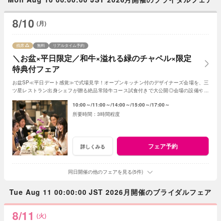
8/10
(月)
残席
無料
リアルタイム予約
＼お盆×平日限定／和牛×溢れる緑のチャペル×限定
特典付フェア
お盆SP≪平日デート感覚≫で式場見学！オープンキッチン付のデザイナーズ会場を、三
ツ星レストラン出身シェフが贈る絶品常陸牛コース試食付きで大公開◎会場の設備や雰
囲気を体感しよう！チャペルで一足先に花嫁体験
10:00～
11:00～
14:00～
15:00～
17:00～
3時間程度
フェア予約
詳しくみる
同日開催の他のフェアを見る(5件)
Tue Aug 11 00:00:00 JST 2026月開催のブライダルフェア
8/11
(火)