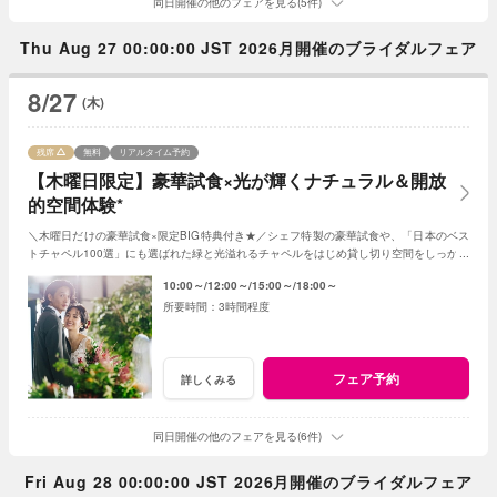
同日開催の他のフェアを見る(5件)
Thu Aug 27 00:00:00 JST 2026月開催のブライダルフェア
8/27
(木)
残席
無料
リアルタイム予約
【木曜日限定】豪華試食×光が輝くナチュラル＆開放
的空間体験*
＼木曜日だけの豪華試食×限定BIG特典付き★／シェフ特製の豪華試食や、「日本のベス
トチャペル100選」にも選ばれた緑と光溢れるチャペルをはじめ貸し切り空間をしっかり
堪能×ＢＩＧ特典をプレゼント♪
10:00～
12:00～
15:00～
18:00～
3時間程度
フェア予約
詳しくみる
同日開催の他のフェアを見る(6件)
Fri Aug 28 00:00:00 JST 2026月開催のブライダルフェア