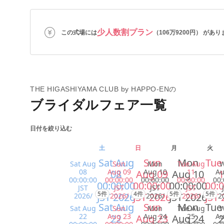
少人数割プラン
この式場には
（106万9200円） があり
THE HIGASHIYAMA CLUB by HAPPO-ENの
ブライダルフェア一覧
日付を絞り込む
土
日
月
火
Sat Aug
Sun
Mon
Tue
Sat Aug
Sun
Mon
Tue Aug
08
Aug 09
Aug 10
11
Au
08
Aug 09
Aug 10
1
00:00:00
00:00:00
00:00:00
00:00:00
00:
00:00:00
00:00:00
00:00:00
00:0
JST
JST
JST
JST
5件
4件
5件
5件
JST 2026
JST 2026
JST 2026
JST 
2026/
2026/
2026/
2026/
2
Sat Aug
Sun
Mon
Tue
Sat Aug
Sun
Mon
Tue Aug
22
Aug 23
Aug 24
25
Au
22
Aug 23
Aug 24
2