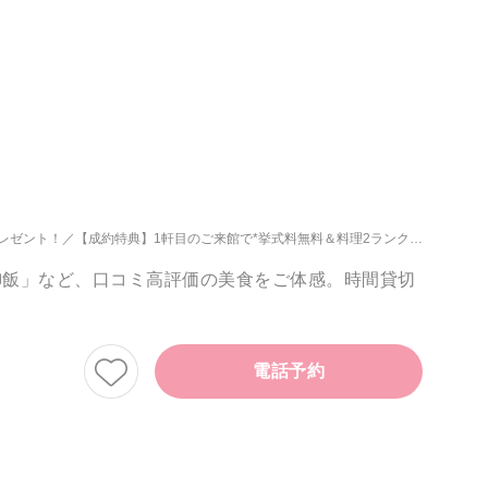
レゼント！
【成約特典】1軒目のご来館で*挙式料無料＆料理2ランクUP◆当館最大特典の1軒目来館がおススメ◎
み御飯」など、口コミ高評価の美食をご体感。時間貸切
電話予約