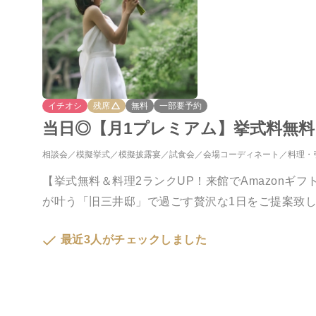
イチオシ
残席
無料
一部要予約
当日◎【月1プレミアム】挙式料無料
相談会
模擬挙式
模擬披露宴
試食会
会場コーディネート
料理・
【挙式無料＆料理2ランクUP！来館でAmazon
が叶う「旧三井邸」で過ごす贅沢な1日をご提案致
最近3人がチェックしました