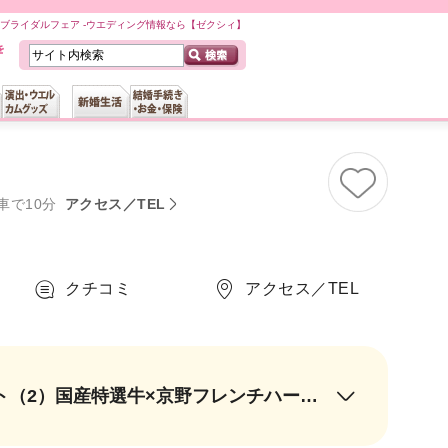
PPO-ENのブライダルフェア -ウエディング情報なら【ゼクシィ】
車で10分
アクセス／TEL
クチコミ
アクセス／TEL
【1軒目来館が当館最大特典】リニューアルフェア参加で（1）Amazonギフト（2）国産特選牛×京野フレンチハーフコース試食（3）ご来館時タクシー料金（※上限有・要領収書）