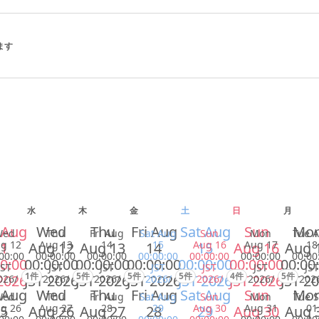
ます
水
木
金
土
日
月
 Aug
Wed
Thu
Fri Aug
Sat Aug
Sun
Mo
Wed
Thu
Fri Aug
Sat Aug
Sun
Mon
Tue 
g 12
Aug 13
14
15
Aug 16
Aug 17
18
1
Aug 12
Aug 13
14
15
Aug 16
Aug 
00:00
00:00:00
00:00:00
00:00:00
00:00:00
00:00:00
00:00
0:00
00:00:00
00:00:00
00:00:00
00:00:00
00:00:00
00:00
JST
JST
JST
JST
JST
JST
JST
1件
5件
5件
5件
4件
5件
2026
JST 2026
JST 2026
JST 2026
JST 2026
JST 2026
JST 2
026/
2026/
2026/
2026/
2026/
2026/
202
 Aug
Wed
Thu
Fri Aug
Sat Aug
Sun
Mo
Wed
Thu
Fri Aug
Sat Aug
Sun
Mon
Tue 
g 26
Aug 27
28
29
Aug 30
Aug 31
01
5
Aug 26
Aug 27
28
29
Aug 30
Aug 