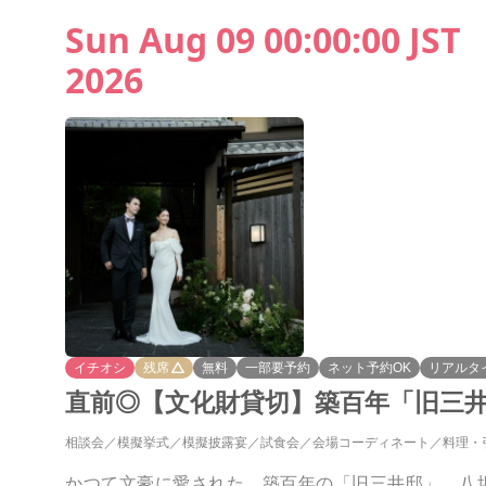
Sun Aug 09 00:00:00 JST
2026
イチオシ
残席
無料
一部要予約
ネット予約OK
リアルタ
直前◎【文化財貸切】築百年「旧三井
相談会
模擬挙式
模擬披露宴
試食会
会場コーディネート
料理・
かつて文豪に愛された、築百年の「旧三井邸」。八