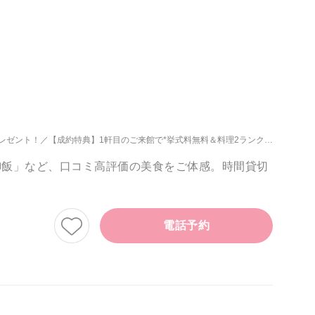
レゼント！
【成約特典】1軒目のご来館で*挙式料無料＆料理2ランクUP◆当館最大特典の1軒目来館がおススメ◎
み御飯」など、口コミ高評価の美食をご体感。時間貸切
電話予約