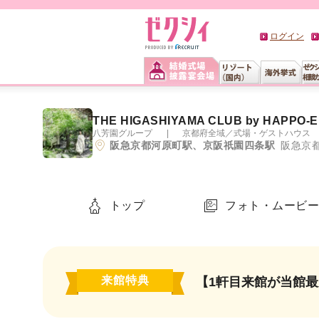
ログイン
THE HIGASHIYAMA CLUB by HAPPO-
八芳園グループ
京都府全域
／
式場・ゲストハウス
阪急京都河原町駅、京阪祇園四条駅
阪急京
トップ
フォト・ムービ
来館特典