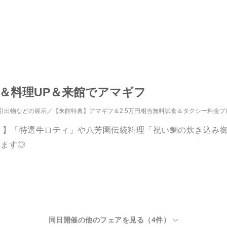
＆料理UP＆来館でアマギフ
引出物などの展示
【来館特典】アマギフ＆2.5万円相当無料試食＆タクシー料金プ
ギフト】「特選牛ロティ」や八芳園伝統料理「祝い鯛の炊き込
します◎
同日開催の他のフェアを見る（
4
件）