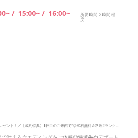
00~ /
15:00~ /
16:00~
所要時間 3時間程
度
レゼント！
【成約特典】1軒目のご来館で*挙式料無料＆料理2ランクUP◆当館最大特典の1軒目来館がおススメ◎
間で叶えるウエディングをご体感◎特選牛やデザート