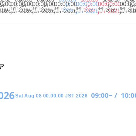
00:00
00:00:00
00:00:00
00:00:00
00:00:00
00:00:00
00:00
0:00
00:00:00
00:00:00
00:00:00
00:00:00
00:00:00
00:00
JST
JST
JST
JST
JST
JST
JST
1件
5件
5件
5件
4件
5件
2026
JST 2026
JST 2026
JST 2026
JST 2026
JST 2026
JST 2
026/
2026/
2026/
2026/
2026/
2026/
202
ア
2026
09:00~ /
10:0
Sat Aug 08 00:00:00 JST 2026