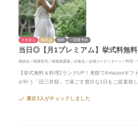
イチオシ
残席
無料
一部要予約
当日◎【月1プレミアム】挙式料無料
相談会
模擬挙式
模擬披露宴
試食会
会場コーディネート
料理・
【挙式無料＆料理2ランクUP！来館でAmazon
が叶う「旧三井邸」で過ごす贅沢な1日をご提案致
最近3人がチェックしました