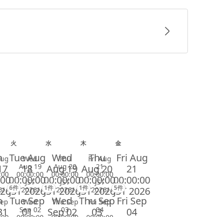
火
水
木
金
n
Tue Aug
Wed
Thu
Fri Aug
Aug
Wed
Thu
Fri Aug
Aug 19
Aug 20
21
17
18
Aug 19
Aug 20
21
:00
00:00:00
00:00:00
00:00:00
:00
00:00:00
00:00:00
00:00:00
00:00:00
JST
JST
JST
6件
1件
1件
5件
026
JST 2026
JST 2026
JST 2026
JST 2026
6/
2026/
2026/
2026/
n
Tue Sep
Wed
Thu Sep
Fri Sep
Sep
Wed
Thu Sep
Fri Sep
Sep 02
03
04
31
01
Sep 02
03
04