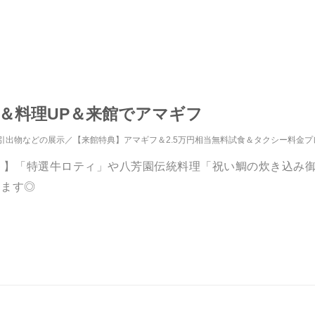
＆料理UP＆来館でアマギフ
引出物などの展示
【来館特典】アマギフ＆2.5万円相当無料試食＆タクシー料金プ
ギフト】「特選牛ロティ」や八芳園伝統料理「祝い鯛の炊き込
します◎