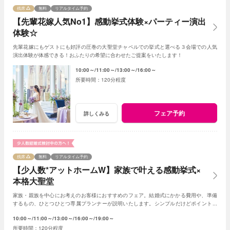
残席
無料
リアルタイム予約
【先輩花嫁人気No1】感動挙式体験×パーティー演出
体験☆
先輩花嫁にもゲストにも好評の圧巻の大聖堂チャペルでの挙式と選べる３会場での人気
演出体験が体感できる！おふたりの希望に合わせたご提案をいたします！
10:00～
11:00～
13:00～
16:00～
120分程度
フェア予約
詳しくみる
残席
無料
リアルタイム予約
【少人数*アットホームW】家族で叶える感動挙式×
本格大聖堂
家族・親族を中心にお考えのお客様におすすめのフェア。結婚式にかかる費用や、準備
するもの、ひとつひとつ専属プランナーが説明いたします。シンプルだけどポイントを
押さえ、必要なものがすべて含まれたフェア◎
10:00～
11:00～
13:00～
16:00～
19:00～
120分程度