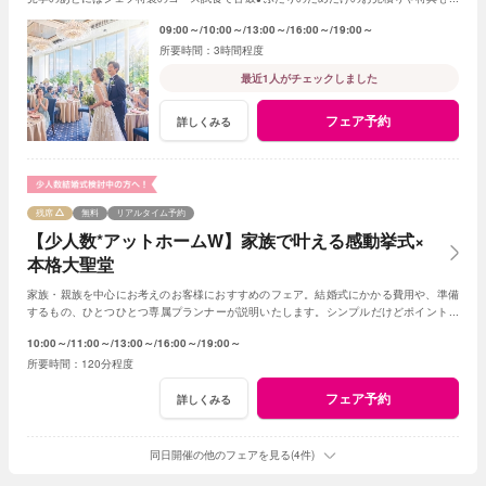
用意！
09:00～
10:00～
13:00～
16:00～
19:00～
3時間程度
最近1人がチェックしました
フェア予約
詳しくみる
残席
無料
リアルタイム予約
【少人数*アットホームW】家族で叶える感動挙式×
本格大聖堂
家族・親族を中心にお考えのお客様におすすめのフェア。結婚式にかかる費用や、準備
するもの、ひとつひとつ専属プランナーが説明いたします。シンプルだけどポイントを
押さえ、必要なものがすべて含まれたフェア◎
10:00～
11:00～
13:00～
16:00～
19:00～
120分程度
フェア予約
詳しくみる
同日開催の他のフェアを見る(4件)