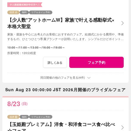
残席
無料
リアルタイム予約
【少人数*アットホームW】家族で叶える感動挙式×
本格大聖堂
家族・親族を中心にお考えのお客様におすすめのフェア。結婚式にかかる費用や、準備
するもの、ひとつひとつ専属プランナーが説明いたします。シンプルだけどポイントを
押さえ、必要なものがすべて含まれたフェア◎
10:00～
11:00～
13:00～
16:00～
19:00～
120分程度
フェア予約
詳しくみる
同日開催の他のフェアを見る(4件)
Sun Aug 23 00:00:00 JST 2026月開催のブライダルフェア
8/23
(日)
残席
無料
リアルタイム予約
【玉姫殿プレミアム】洋食・和洋食コース食べ比べ
☆フェア