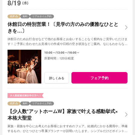
8/19
(水)
残席
無料
リアルタイム予約
休館日の特別営業！〔見学の方のみの優雅なひとと
きを…〕
休館日のためお打合せなどで他のお客様とお会いすることなく館内をご見学いただけま
す！ご予算に合わせたお見積りの作成や日程の空き状況などご案内。なにもわからなく
てもプランナーがわかりやすく説明いたします
10:00～
13:00～
16:00～
120分程度
フェア予約
詳しくみる
残席
無料
リアルタイム予約
【少人数*アットホームW】家族で叶える感動挙式×
本格大聖堂
家族・親族を中心にお考えのお客様におすすめのフェア。結婚式にかかる費用や、準備
するもの、ひとつひとつ専属プランナーが説明いたします。シンプルだけどポイントを