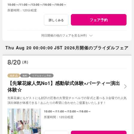
押さえ、必要なものがすべて含まれたフェア◎
10:00～
11:00～
13:00～
16:00～
19:00～
120分程度
フェア予約
詳しくみる
同日開催の他のフェアを見る(4件)
Thu Aug 20 00:00:00 JST 2026月開催のブライダルフェア
8/20
(木)
残席
無料
リアルタイム予約
【先輩花嫁人気No1】感動挙式体験×パーティー演出
体験☆
先輩花嫁にもゲストにも好評の圧巻の大聖堂チャペルでの挙式と選べる３会場での人気
演出体験が体感できる！おふたりの希望に合わせたご提案をいたします！
10:00～
11:00～
13:00～
16:00～
120分程度