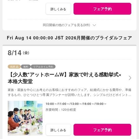
フェア予約
詳しくみる
同日開催の他のフェアを見る(3件)
Fri Aug 14 00:00:00 JST 2026月開催のブライダルフェア
8/14
(金)
残席
無料
リアルタイム予約
【少人数*アットホームW】家族で叶える感動挙式×
本格大聖堂
家族・親族を中心にお考えのお客様におすすめのフェア。結婚式にかかる費用や、準備
するもの、ひとつひとつ専属プランナーが説明いたします。シンプルだけどポイントを
押さえ、必要なものがすべて含まれたフェア◎
10:00～
11:00～
13:00～
16:00～
19:00～
120分程度
フェア予約
詳しくみる