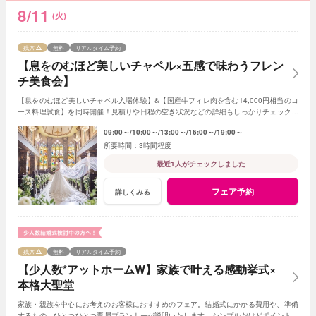
8/11
(火)
残席
無料
リアルタイム予約
【息をのむほど美しいチャペル×五感で味わうフレン
チ美食会】
【息をのむほど美しいチャペル入場体験】&【国産牛フィレ肉を含む14,000円相当のコ
ース料理試食】を同時開催！見積りや日程の空き状況などの詳細もしっかりチェックで
きるので初めての見学の方にもおすすめ☆
09:00～
10:00～
13:00～
16:00～
19:00～
3時間程度
最近1人がチェックしました
フェア予約
詳しくみる
残席
無料
リアルタイム予約
【少人数*アットホームW】家族で叶える感動挙式×
本格大聖堂
家族・親族を中心にお考えのお客様におすすめのフェア。結婚式にかかる費用や、準備
するもの、ひとつひとつ専属プランナーが説明いたします。シンプルだけどポイントを