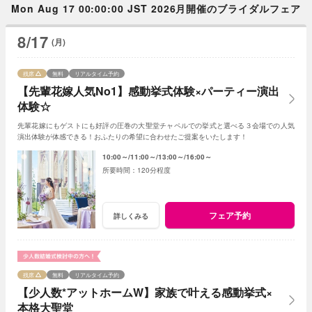
Mon Aug 17 00:00:00 JST 2026月開催のブライダルフェア
8/17
(月)
残席
無料
リアルタイム予約
【先輩花嫁人気No1】感動挙式体験×パーティー演出
体験☆
先輩花嫁にもゲストにも好評の圧巻の大聖堂チャペルでの挙式と選べる３会場での人気
演出体験が体感できる！おふたりの希望に合わせたご提案をいたします！
10:00～
11:00～
13:00～
16:00～
120分程度
フェア予約
詳しくみる
残席
無料
リアルタイム予約
【少人数*アットホームW】家族で叶える感動挙式×
本格大聖堂