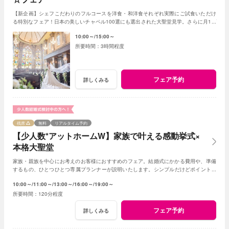
【新企画】シェフこだわりのフルコースを洋食・和洋食それぞれ実際にご試食いただけ
る特別なフェア！日本の美しいチャペル100選にも選出された大聖堂見学。さらに月1プ
レミアム限定の豪華成約特典も多数あり！
10:00～
15:00～
3時間程度
フェア予約
詳しくみる
残席
無料
リアルタイム予約
【少人数*アットホームW】家族で叶える感動挙式×
本格大聖堂
家族・親族を中心にお考えのお客様におすすめのフェア。結婚式にかかる費用や、準備
するもの、ひとつひとつ専属プランナーが説明いたします。シンプルだけどポイントを
押さえ、必要なものがすべて含まれたフェア◎
10:00～
11:00～
13:00～
16:00～
19:00～
120分程度
フェア予約
詳しくみる