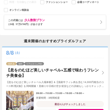
料理・引出物などの展示
ファッションショー
会場コーディネート
オンライン相談会
少人数割プラン
この式場には
（20名 97万6700円）があります
週末開催のおすすめブライダルフェア
8/8
(土)
残席
無料
リアルタイム予約
【息をのむほど美しいチャペル×五感で味わうフレン
チ美食会】
【息をのむほど美しいチャペル入場体験】&【国産牛フィレ肉を含む14,000円相当のコ
ース料理試食】を同時開催！見積りや日程の空き状況などの詳細もしっかりチェックで
きるので初めての見学の方にもおすすめ☆
09:00～
10:00～
13:00～
16:00～
19:00～
3時間程度
最近4人がチェックしました