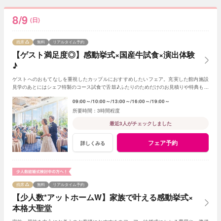
8/9
(日)
残席
無料
リアルタイム予約
【ゲスト満足度◎】感動挙式×国産牛試食×演出体験
♪
ゲストへのおもてなしを重視したカップルにおすすめしたいフェア。充実した館内施設
見学のあとにはシェフ特製のコース試食で舌鼓♪ふたりのためだけのお見積りや特典もご
用意！
09:00～
10:00～
13:00～
16:00～
19:00～
3時間程度
最近3人がチェックしました
フェア予約
詳しくみる
残席
無料
リアルタイム予約
【少人数*アットホームW】家族で叶える感動挙式×
本格大聖堂