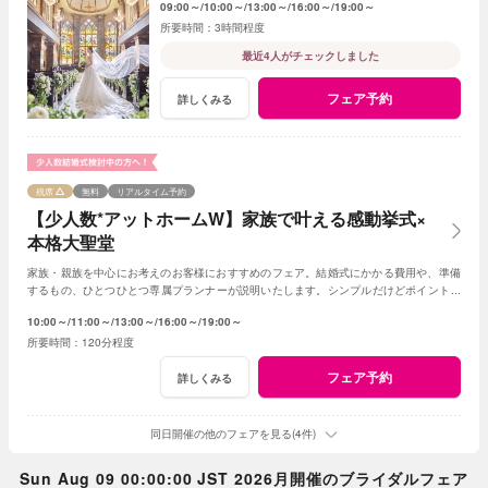
09:00～
10:00～
13:00～
16:00～
19:00～
3時間程度
最近4人がチェックしました
フェア予約
詳しくみる
残席
無料
リアルタイム予約
【少人数*アットホームW】家族で叶える感動挙式×
本格大聖堂
家族・親族を中心にお考えのお客様におすすめのフェア。結婚式にかかる費用や、準備
するもの、ひとつひとつ専属プランナーが説明いたします。シンプルだけどポイントを
押さえ、必要なものがすべて含まれたフェア◎
10:00～
11:00～
13:00～
16:00～
19:00～
120分程度
フェア予約
詳しくみる
同日開催の他のフェアを見る(4件)
Sun Aug 09 00:00:00 JST 2026月開催のブライダルフェア