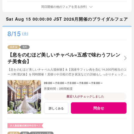
同日開催の他のフェアを見る(5件)
Sat Aug 15 00:00:00 JST 2026月開催のブライダルフェア
8/15
(土)
残席
無料
【息をのむほど美しいチャペル×五感で味わうフレン
チ美食会】
【息をのむほど美しいチャペル入場体験】&【国産牛フィレ肉を含む14,000円相当のコ
ース料理試食】を同時開催！見積りや日程の空き状況などの詳細もしっかりチェックで
きるので初めての見学の方にもおすすめ☆
09:00～
10:00～
13:00～
16:00～
19:00～
3時間程度
最近1人がチェックしました
問合せ
詳しくみる
残席
無料
リアルタイム予約