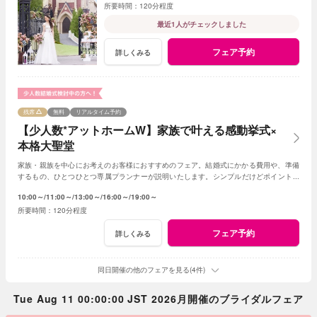
120分程度
最近1人がチェックしました
フェア予約
詳しくみる
残席
無料
リアルタイム予約
【少人数*アットホームW】家族で叶える感動挙式×
本格大聖堂
家族・親族を中心にお考えのお客様におすすめのフェア。結婚式にかかる費用や、準備
するもの、ひとつひとつ専属プランナーが説明いたします。シンプルだけどポイントを
押さえ、必要なものがすべて含まれたフェア◎
10:00～
11:00～
13:00～
16:00～
19:00～
120分程度
フェア予約
詳しくみる
同日開催の他のフェアを見る(4件)
Tue Aug 11 00:00:00 JST 2026月開催のブライダルフェア