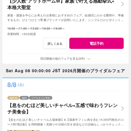
【少人数*アットホームW】家族で叶える感動挙式×
本格大聖堂
家族・親族を中心にお考えのお客様におすすめのフェア。結婚式にかかる費用や、準備
するもの、ひとつひとつ専属プランナーが説明いたします。シンプルだけどポイントを
押さえ、必要なものがすべて含まれたフェア◎
10:00～
11:00～
13:00～
16:00～
19:00～
120分程度
電話予約
詳しくみる
同日開催の他のフェアを見る(3件)
Sat Aug 08 00:00:00 JST 2026月開催のブライダルフェア
8/8
(土)
残席
無料
リアルタイム予約
【息をのむほど美しいチャペル×五感で味わうフレン
チ美食会】
【息をのむほど美しいチャペル入場体験】&【国産牛フィレ肉を含む14,000円相当のコ
ース料理試食】を同時開催！見積りや日程の空き状況などの詳細もしっかりチェックで
きるので初めての見学の方にもおすすめ☆