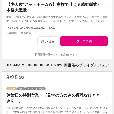
【少人数*アットホームW】家族で叶える感動挙式×
本格大聖堂
家族・親族を中心にお考えのお客様におすすめのフェア。結婚式にかかる費用や、準備
するもの、ひとつひとつ専属プランナーが説明いたします。シンプルだけどポイントを
押さえ、必要なものがすべて含まれたフェア◎
10:00～
11:00～
13:00～
16:00～
19:00～
120分程度
フェア予約
詳しくみる
同日開催の他のフェアを見る(4件)
Tue Aug 25 00:00:00 JST 2026月開催のブライダルフェア
8/25
(火)
残席
無料
リアルタイム予約
休館日の特別営業！〔見学の方のみの優雅なひとと
きを…〕
休館日のためお打合せなどで他のお客様とお会いすることなく館内をご見学いただけま
す！ご予算に合わせたお見積りの作成や日程の空き状況などご案内。なにもわからなく