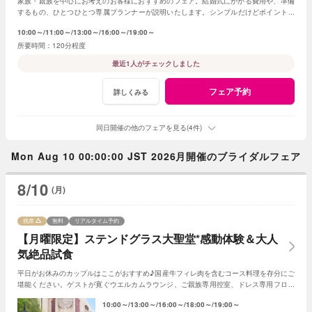
家族・親族を中心にお考えのお客様におすすめのフェア。結婚式にかかる費用や、準備
するもの、ひとつひとつ専属プランナーが説明いたします。シンプルだけどポイントを
押さえ、必要なものがすべて含まれたフェア◎
10:00～
11:00～
13:00～
16:00～
19:00～
120分程度
最近1人がチェックしました
フェア予約
詳しくみる
同日開催の他のフェアを見る(4件)
Mon Aug 10 00:00:00 JST 2026月開催のブライダルフェア
8/10
(月)
残席
無料
リアルタイム予約
【月曜限定】ステンドグラス大聖堂*感動体験＆大人
気絶品試食
平日がお休みのカップルはここがおすすめ♪国産牛フィレ肉を含むコース料理を存分にご
堪能ください。ゲストが寛ぐウエルカムラウンジ、ご親族専用控室、ドレス専用フロア
など丁寧にご案内させていただきます！
10:00～
13:00～
16:00～
18:00～
19:00～