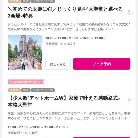
残席
無料
リアルタイム予約
＼初めての玉姫に◎／じっくり見学*大聖堂と選べる
3会場×特典
おふたりのペースに合わせ自由に見学してみよう！結婚式の参列経験がなくても大丈夫♪
先輩花嫁の実例を元にプランニングを行います。迷ったらまずは玉姫へGO！
10:00～
11:00～
13:00～
16:00～
19:00～
120分程度
フェア予約
詳しくみる
残席
無料
リアルタイム予約
【少人数*アットホームW】家族で叶える感動挙式×
本格大聖堂
家族・親族を中心にお考えのお客様におすすめのフェア。結婚式にかかる費用や、準備
するもの、ひとつひとつ専属プランナーが説明いたします。シンプルだけどポイントを
押さえ、必要なものがすべて含まれたフェア◎
10:00～
11:00～
13:00～
16:00～
19:00～
120分程度