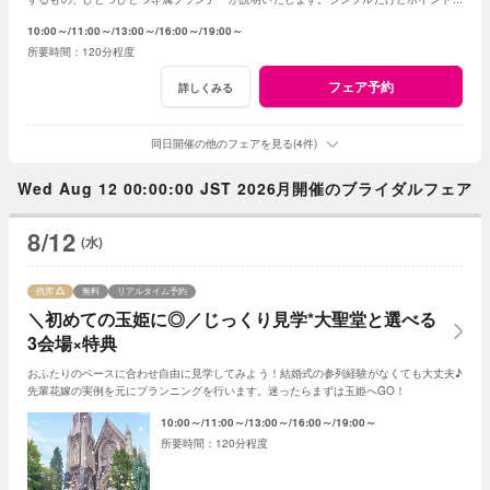
押さえ、必要なものがすべて含まれたフェア◎
10:00～
11:00～
13:00～
16:00～
19:00～
120分程度
フェア予約
詳しくみる
同日開催の他のフェアを見る(4件)
Wed Aug 12 00:00:00 JST 2026月開催のブライダルフェア
8/12
(水)
残席
無料
リアルタイム予約
＼初めての玉姫に◎／じっくり見学*大聖堂と選べる
3会場×特典
おふたりのペースに合わせ自由に見学してみよう！結婚式の参列経験がなくても大丈夫♪
先輩花嫁の実例を元にプランニングを行います。迷ったらまずは玉姫へGO！
10:00～
11:00～
13:00～
16:00～
19:00～
120分程度