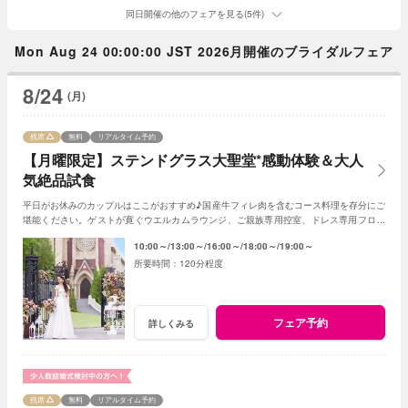
同日開催の他のフェアを見る(5件)
Mon Aug 24 00:00:00 JST 2026月開催のブライダルフェア
8/24
(月)
残席
無料
リアルタイム予約
【月曜限定】ステンドグラス大聖堂*感動体験＆大人
気絶品試食
平日がお休みのカップルはここがおすすめ♪国産牛フィレ肉を含むコース料理を存分にご
堪能ください。ゲストが寛ぐウエルカムラウンジ、ご親族専用控室、ドレス専用フロア
など丁寧にご案内させていただきます！
10:00～
13:00～
16:00～
18:00～
19:00～
120分程度
フェア予約
詳しくみる
残席
無料
リアルタイム予約