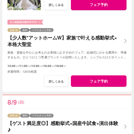
フェア予約
詳しくみる
残席
無料
リアルタイム予約
【少人数*アットホームW】家族で叶える感動挙式×
本格大聖堂
家族・親族を中心にお考えのお客様におすすめのフェア。結婚式にかかる費用や、準備
するもの、ひとつひとつ専属プランナーが説明いたします。シンプルだけどポイントを
押さえ、必要なものがすべて含まれたフェア◎
10:00～
11:00～
13:00～
16:00～
19:00～
120分程度
フェア予約
詳しくみる
8/9
(日)
残席
無料
リアルタイム予約
【ゲスト満足度◎】感動挙式×国産牛試食×演出体験
♪