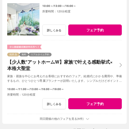
てもプランナーがわかりやすく説明いたします
10:00～
13:00～
16:00～
120分程度
フェア予約
詳しくみる
残席
無料
リアルタイム予約
【少人数*アットホームW】家族で叶える感動挙式×
本格大聖堂
家族・親族を中心にお考えのお客様におすすめのフェア。結婚式にかかる費用や、準備
するもの、ひとつひとつ専属プランナーが説明いたします。シンプルだけどポイントを
押さえ、必要なものがすべて含まれたフェア◎
10:00～
11:00～
13:00～
16:00～
19:00～
120分程度
フェア予約
詳しくみる
同日開催の他のフェアを見る(4件)