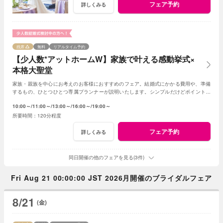
フェア予約
詳しくみる
残席
無料
リアルタイム予約
【少人数*アットホームW】家族で叶える感動挙式×
本格大聖堂
家族・親族を中心にお考えのお客様におすすめのフェア。結婚式にかかる費用や、準備
するもの、ひとつひとつ専属プランナーが説明いたします。シンプルだけどポイントを
押さえ、必要なものがすべて含まれたフェア◎
10:00～
11:00～
13:00～
16:00～
19:00～
120分程度
フェア予約
詳しくみる
同日開催の他のフェアを見る(3件)
Fri Aug 21 00:00:00 JST 2026月開催のブライダルフェア
8/21
(金)