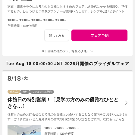
家族・親族を中心にお考えのお客様におすすめのフェア。結婚式にかかる費用や、準備
するもの、ひとつひとつ専属プランナーが説明いたします。シンプルだけどポイントを
押さえ、必要なものがすべて含まれたフェア◎
10:00～
11:00～
13:00～
16:00～
19:00～
120分程度
フェア予約
詳しくみる
同日開催の他のフェアを見る(4件)
Tue Aug 18 00:00:00 JST 2026月開催のブライダルフェア
8/18
(火)
残席
無料
リアルタイム予約
休館日の特別営業！〔見学の方のみの優雅なひとと
きを…〕
休館日のためお打合せなどで他のお客様とお会いすることなく館内をご見学いただけま
す！ご予算に合わせたお見積りの作成や日程の空き状況などご案内。なにもわからなく
てもプランナーがわかりやすく説明いたします
10:00～
13:00～
16:00～
120分程度