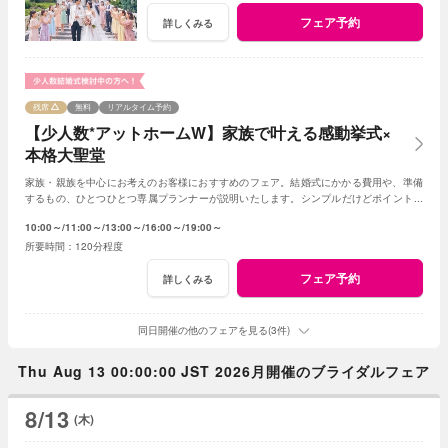
フェア予約
詳しくみる
残席
無料
リアルタイム予約
【少人数*アットホームW】家族で叶える感動挙式×
本格大聖堂
家族・親族を中心にお考えのお客様におすすめのフェア。結婚式にかかる費用や、準備
するもの、ひとつひとつ専属プランナーが説明いたします。シンプルだけどポイントを
押さえ、必要なものがすべて含まれたフェア◎
10:00～
11:00～
13:00～
16:00～
19:00～
120分程度
フェア予約
詳しくみる
同日開催の他のフェアを見る(3件)
Thu Aug 13 00:00:00 JST 2026月開催のブライダルフェア
8/13
(木)