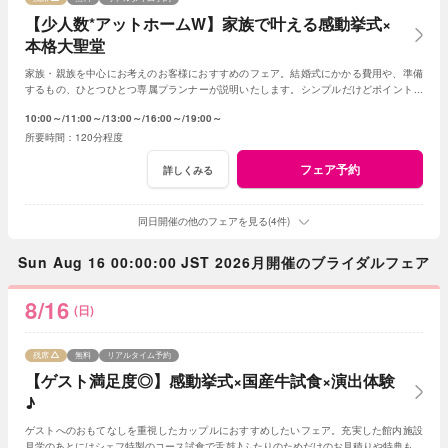
【少人数*アットホームW】家族で叶える感動挙式×
本格大聖堂
家族・親族を中心にお考えのお客様におすすめのフェア。結婚式にかかる費用や、準備
するもの、ひとつひとつ専属プランナーが説明いたします。シンプルだけどポイントを
押さえ、必要なものがすべて含まれたフェア◎
10:00～
11:00～
13:00～
16:00～
19:00～
120分程度
フェア予約
詳しくみる
同日開催の他のフェアを見る(4件)
Sun Aug 16 00:00:00 JST 2026月開催のブライダルフェア
8/16
(日)
残席
無料
リアルタイム予約
【ゲスト満足度◎】感動挙式×国産牛試食×演出体験
♪
ゲストへのおもてなしを重視したカップルにおすすめしたいフェア。充実した館内施設
見学のあとにはシェフ特製のコース試食で舌鼓♪ふたりのためだけのお見積りや特典もご