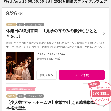
Wed Aug 26 00:00:00 JST 2026月開催のブライダルフェア
8/26
(水)
残席
無料
リアルタイム予約
休館日の特別営業！〔見学の方のみの優雅なひとと
きを…〕
休館日のためお打合せなどで他のお客様とお会いすることなく館内をご見学いただけま
す！ご予算に合わせたお見積りの作成や日程の空き状況などご案内。なにもわからなく
てもプランナーがわかりやすく説明いたします
10:00～
13:00～
16:00～
120分程度
フェア予約
詳しくみる
残席
無料
リアルタイム予約
【少人数*アットホームW】家族で叶える感動挙式×
本格大聖堂