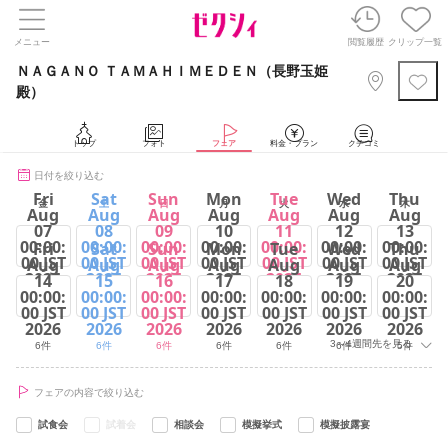
メニュー
閲覧履歴
クリップ一覧
ＮＡＧＡＮＯ ＴＡＭＡＨＩＭＥＤＥＮ（長野玉姫
殿）
トップ
フォト
フェア
料金・プラン
クチコミ
日付を絞り込む
Fri
Sat
Sun
Mon
Tue
Wed
Thu
金
土
日
月
火
水
木
Aug
Aug
Aug
Aug
Aug
Aug
Aug
07
08
09
10
11
12
13
00:00:
00:00:
00:00:
00:00:
00:00:
00:00:
00:00:
Fri
Sat
Sun
Mon
Tue
Wed
Thu
00 JST
00 JST
00 JST
00 JST
00 JST
00 JST
00 JST
Aug
Aug
Aug
Aug
Aug
Aug
Aug
2026
2026
2026
2026
2026
2026
2026
14
15
16
17
18
19
20
00:00:
00:00:
00:00:
00:00:
00:00:
00:00:
00:00:
5件
6件
6件
6件
6件
5件
5件
00 JST
00 JST
00 JST
00 JST
00 JST
00 JST
00 JST
2026
2026
2026
2026
2026
2026
2026
3～4週間先を見る
6件
6件
6件
6件
6件
6件
5件
フェアの内容で絞り込む
試食会
試着会
相談会
模擬挙式
模擬披露宴