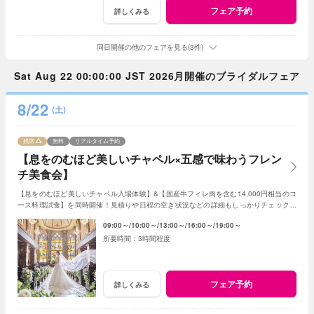
フェア予約
詳しくみる
同日開催の他のフェアを見る(3件)
Sat Aug 22 00:00:00 JST 2026月開催のブライダルフェア
8/22
(土)
残席
無料
リアルタイム予約
【息をのむほど美しいチャペル×五感で味わうフレン
チ美食会】
【息をのむほど美しいチャペル入場体験】&【国産牛フィレ肉を含む14,000円相当のコ
ース料理試食】を同時開催！見積りや日程の空き状況などの詳細もしっかりチェックで
きるので初めての見学の方にもおすすめ☆
09:00～
10:00～
13:00～
16:00～
19:00～
3時間程度
フェア予約
詳しくみる