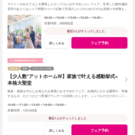
ゲストへのおもてなしを重視したカップルにおすすめしたいフェア。充実した館内施設
見学のあとにはシェフ特製のコース試食で舌鼓♪ふたりのためだけのお見積りや特典もご
用意！
09:00～
10:00～
13:00～
16:00～
19:00～
3時間程度
最近3人がチェックしました
フェア予約
詳しくみる
残席
無料
リアルタイム予約
【少人数*アットホームW】家族で叶える感動挙式×
本格大聖堂
家族・親族を中心にお考えのお客様におすすめのフェア。結婚式にかかる費用や、準備
するもの、ひとつひとつ専属プランナーが説明いたします。シンプルだけどポイントを
押さえ、必要なものがすべて含まれたフェア◎
10:00～
11:00～
13:00～
16:00～
19:00～
120分程度
最近1人がチェックしました
フェア予約
詳しくみる