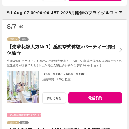
Fri Aug 07 00:00:00 JST 2026月開催のブライダルフェア
8/7
(金)
残席
無料
【先輩花嫁人気No1】感動挙式体験×パーティー演出
体験☆
先輩花嫁にもゲストにも好評の圧巻の大聖堂チャペルでの挙式と選べる３会場での人気
演出体験が体感できる！おふたりの希望に合わせたご提案をいたします！
10:00～
11:00～
13:00～
16:00～
120分程度
電話予約
詳しくみる
残席
無料