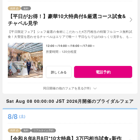
残席
無料
【平日がお得！】豪華10大特典付&厳選コース試食&
チャペル見学
【平日限定フェア】シェフ厳選の食材にこだわった4万円相当の特製フルコース無料試
食！大聖堂を思わせるチャペルはエリアで唯一！平日ならではのゆっくり見学も、もち
ろん短時間でのご案内もOK！お得に見学しよう♪
12:00～
14:00～
16:00～
17:00～
120分程度
電話予約
詳しくみる
同日開催の他のフェアを見る(7件)
Sat Aug 08 00:00:00 JST 2026月開催のブライダルフェア
8/8
(土)
残席
無料
リアルタイム予約
【令和８年8月8日*10大特典】3万円相当試食×新作