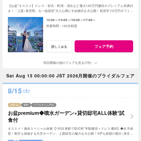
【お盆*オススメ】ドレス・挙式・料理・演出など最大130万円優待のプレミアム特典付
き！「上質×美空間」を一組貸切*大人心満たす結婚式を大公開！初見学で2万円ギフト券
プレゼント♪
12:00～
14:00～
16:00～
17:00～
120分程度
フェア予約
詳しくみる
同日開催の他のフェアを見る(7件)
Sat Aug 15 00:00:00 JST 2026月開催のブライダルフェア
8/15
(土)
残席
無料
リアルタイム予約
お盆premium◆噴水ガーデン×貸切邸宅ALL体験*試
食付
オススメ！連休スペシャル体験【1件目来館で挙式料*半額優待＋ドレス優待】◆全天候
型！青空も祝福する天空ガーデン、上質邸宅の魅力を大公開！VIPも絶賛の贅沢×美空間
の上質邸宅をまるごと大公開！