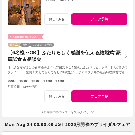
フェア予約
詳しくみる
残席
無料
リアルタイム予約
【6名様～OK】ふたりらしく感謝を伝える結婚式*豪
華試食＆相談会
【大切な方だけとの食事会のような雰囲気をご希望のおふたりにピッタリ！】1組貸切の
プライベート空間！大切なおもてなしの料理はシェフオリジナルの絶品料理試食で堪能
してみて！専属プランナーに見積もり相談も！
09:00～
10:00～
12:00～
15:00～
16:00～
120分程度
フェア予約
詳しくみる
同日開催の他のフェアを見る(10件)
Mon Aug 24 00:00:00 JST 2026月開催のブライダルフェア