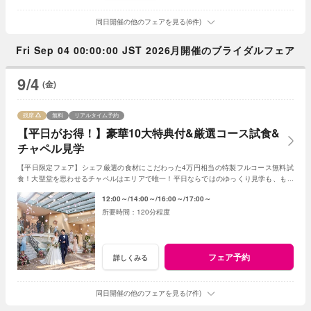
同日開催の他のフェアを見る(6件)
Fri Sep 04 00:00:00 JST 2026月開催のブライダルフェア
9/4
(金)
残席
無料
リアルタイム予約
【平日がお得！】豪華10大特典付&厳選コース試食&
チャペル見学
【平日限定フェア】シェフ厳選の食材にこだわった4万円相当の特製フルコース無料試
食！大聖堂を思わせるチャペルはエリアで唯一！平日ならではのゆっくり見学も、もち
ろん短時間でのご案内もOK！お得に見学しよう♪
12:00～
14:00～
16:00～
17:00～
120分程度
フェア予約
詳しくみる
同日開催の他のフェアを見る(7件)