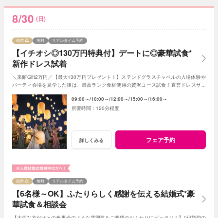
8/30
(日)
残席
無料
リアルタイム予約
【イチオシ◎130万円特典付】デートに◎豪華試食*
新作ドレス試着
＼来館Gift2万円／【最大130万円プレゼント！】ステンドグラスチャペルの入場体験や
パーティ会場を見学した後は、最高ランク食材使用の贅沢コース試食！直営ドレスサロ
ンでのお気に入りを見つけよう♪
09:00～
10:00～
12:00～
15:00～
16:00～
120分程度
フェア予約
詳しくみる
残席
無料
リアルタイム予約
【6名様～OK】ふたりらしく感謝を伝える結婚式*豪
華試食＆相談会
【大切な方だけとの食事会のような雰囲気をご希望のおふたりにピッタリ！】1組貸切の