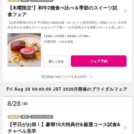
【木曜限定*】和牛2種食べ比べ＆季節のスイーツ試
食フェア
【お料理重視の方◎】平日限定の絶品試食！ゆったりと貸切空間をご堪能ください♪大聖
堂を思わせる憧れチャペルはエリアで唯一！お写真映えする撮影スポットも貸し切り！
王道もトレンドも楽しめるご結婚式を当館で！
12:00～
14:00～
16:00～
17:00～
120分程度
フェア予約
詳しくみる
同日開催の他のフェアを見る(6件)
Fri Aug 28 00:00:00 JST 2026月開催のブライダルフェア
8/28
(金)
残席
無料
リアルタイム予約
【平日がお得！】豪華10大特典付&厳選コース試食&
チャペル見学