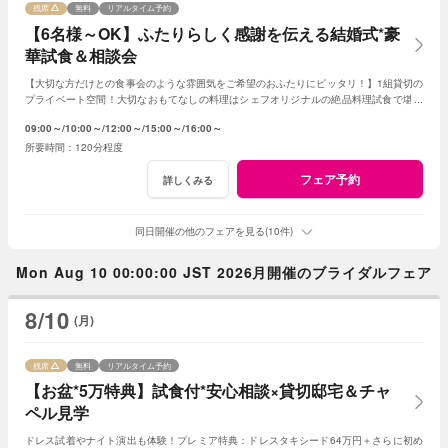
残席
無料
リアルタイム予約
【6名様～OK】ふたりらしく感謝を伝える結婚式*豪
華試食＆相談会
【大切な方だけとの食事会のような雰囲気をご希望のおふたりにピッタリ！】1組貸切の
プライベート空間！大切なおもてなしの料理はシェフオリジナルの絶品料理試食で堪能
してみて！専属プランナーに見積もり相談も！
09:00～
10:00～
12:00～
15:00～
16:00～
120分程度
フェア予約
詳しくみる
同日開催の他のフェアを見る(10件)
Mon Aug 10 00:00:00 JST 2026月開催のブライダルフェア
8/10
(月)
残席
無料
リアルタイム予約
【お盆*5万特典】試食付*安心相談×貸切邸宅＆チャ
ペル見学
ドレス試着やナイト演出も体験！プレミア特典：ドレスタキシード64万円＋さらに初め