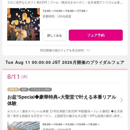
てのご見学ならギフト券2万円！プール・噴水付きガーデン・全天候型アトリウムを備え
た貸切邸宅を平日なら贅沢にツアーで体験！
12:00～
14:00～
16:00～
17:00～
120分程度
フェア予約
詳しくみる
同日開催の他のフェアを見る(6件)
Tue Aug 11 00:00:00 JST 2026月開催のブライダルフェア
8/11
(火)
残席
無料
リアルタイム予約
お盆*Special◆豪華特典×大聖堂で叶える本番リアル
体験
オススメ！連休スペシャル体験【1件目来館で挙式料*半額優待＋ドレス優待】◆全天候
型！青空も祝福する天空ガーデン、上質邸宅の魅力を大公開！VIPも絶賛の贅沢×美空間
の上質邸宅をまるごと大公開！
09:00～
10:00～
12:00～
15:00～
16:00～
120分程度