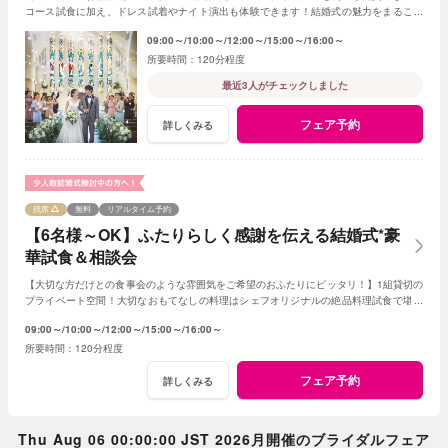
コース試食に加え、ドレス試着やナイト演出も体験できます！結婚式の魅力をまるごと
体験できる！嬉しい10大特典付！
09:00～
10:00～
12:00～
15:00～
16:00～
120分程度
最近3人がチェックしました
フェア予約
詳しくみる
残席
無料
リアルタイム予約
【6名様～OK】ふたりらしく感謝を伝える結婚式*豪
華試食＆相談会
【大切な方だけとの食事会のような雰囲気をご希望のおふたりにピッタリ！】1組貸切の
プライベート空間！大切なおもてなしの料理はシェフオリジナルの絶品料理試食で堪能
してみて！専属プランナーに見積もり相談も！
09:00～
10:00～
12:00～
15:00～
16:00～
120分程度
フェア予約
詳しくみる
Thu Aug 06 00:00:00 JST 2026月開催のブライダルフェア