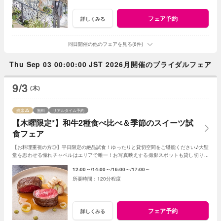
フェア予約
詳しくみる
同日開催の他のフェアを見る(6件)
Thu Sep 03 00:00:00 JST 2026月開催のブライダルフェア
9/3
(木)
残席
無料
リアルタイム予約
【木曜限定*】和牛2種食べ比べ＆季節のスイーツ試
食フェア
【お料理重視の方◎】平日限定の絶品試食！ゆったりと貸切空間をご堪能ください♪大聖
堂を思わせる憧れチャペルはエリアで唯一！お写真映えする撮影スポットも貸し切り！
王道もトレンドも楽しめるご結婚式を当館で！
12:00～
14:00～
16:00～
17:00～
120分程度
フェア予約
詳しくみる