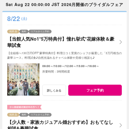
Sat Aug 22 00:00:00 JST 2026月開催のブライダルフェア
8/22
(土)
残席
無料
リアルタイム予約
【当館人気No1*5万特典付】憧れ挙式*花嫁体験＆豪
華試食
【全組様へ130万円OFF*豪華特典付】料理口コミ受賞のシェフが厳選した「3万円相当の
豪華コース」料理試食♪自然光溢れるチャペル体験や見積り相談も♪
09:00～
10:00～
12:00～
15:00～
16:00～
3時間程度
フェア予約
詳しくみる
残席
無料
リアルタイム予約
【少人数・家族カジュアル婚おすすめ】おもてなし
相談&豪華試食