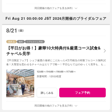
同日開催の他のフェアを見る(6件)
Fri Aug 21 00:00:00 JST 2026月開催のブライダルフェア
8/21
(金)
残席
無料
リアルタイム予約
【平日がお得！】豪華10大特典付&厳選コース試食&
チャペル見学
【平日限定フェア】シェフ厳選の食材にこだわった4万円相当の特製フルコース無料試
食！大聖堂を思わせるチャペルはエリアで唯一！平日ならではのゆっくり見学も、もち
ろん短時間でのご案内もOK！お得に見学しよう♪
12:00～
14:00～
16:00～
17:00～
120分程度
フェア予約
詳しくみる
同日開催の他のフェアを見る(7件)