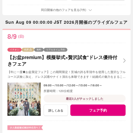
同日開催の他のフェアを見る(7件)
Sun Aug 09 00:00:00 JST 2026月開催のブライダルフェア
8/9
(日)
イチオシ
残席
無料
リアルタイム予約
【お盆premium】模擬挙式×贅沢試食*ドレス優待付
きフェア
【年に一度◆お盆限定フェア】この期間限定！茨城の誇る常陸牛を使用した贅沢なフル
コース試食に加え、ドレス試着やナイト演出も体験できます！結婚式の魅力をまるごと
体験できる！嬉しい10大特典付！
09:00～
10:00～
12:00～
15:00～
16:00～
120分程度
最近3人がチェックしました
フェア予約
詳しくみる