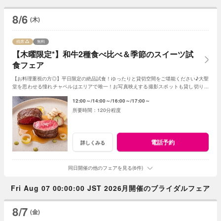
8/6
(木)
残席
無料
【木曜限定*】和牛2種食べ比べ＆季節のスイーツ試
食フェア
【お料理重視の方◎】平日限定の絶品試食！ゆったりと貸切空間をご堪能ください♪大聖
堂を思わせる憧れチャペルはエリアで唯一！お写真映えする撮影スポットも貸し切り！
王道もトレンドも楽しめるご結婚式を当館で！
12:00～
14:00～
16:00～
17:00～
120分程度
電話予約
詳しくみる
同日開催の他のフェアを見る(6件)
Fri Aug 07 00:00:00 JST 2026月開催のブライダルフェア
8/7
(金)