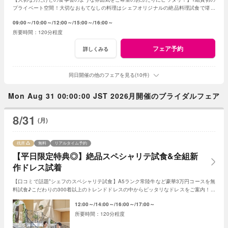
プライベート空間！大切なおもてなしの料理はシェフオリジナルの絶品料理試食で堪能
してみて！専属プランナーに見積もり相談も！
09:00～
10:00～
12:00～
15:00～
16:00～
120分程度
フェア予約
詳しくみる
同日開催の他のフェアを見る(10件)
Mon Aug 31 00:00:00 JST 2026月開催のブライダルフェア
8/31
(月)
残席
無料
リアルタイム予約
【平日限定特典◎】絶品スペシャリテ試食&全組新
作ドレス試着
【口コミで話題*シェフのスペシャリテ試食】A5ランク常陸牛など豪華3万円コースを無
料試食♪こだわりの300着以上のトレンドドレスの中からピッタリなドレスをご案内！会
場直営のドレススタイリストに安心相談！
12:00～
14:00～
16:00～
17:00～
120分程度