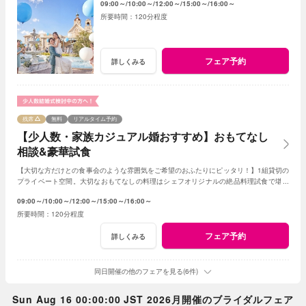
09:00～
10:00～
12:00～
15:00～
16:00～
120分程度
フェア予約
詳しくみる
残席
無料
リアルタイム予約
【少人数・家族カジュアル婚おすすめ】おもてなし
相談&豪華試食
【大切な方だけとの食事会のような雰囲気をご希望のおふたりにピッタリ！】1組貸切の
プライベート空間。大切なおもてなしの料理はシェフオリジナルの絶品料理試食で堪能
してみて！専属プランナーに見積もり相談も！
09:00～
10:00～
12:00～
15:00～
16:00～
120分程度
フェア予約
詳しくみる
同日開催の他のフェアを見る(6件)
Sun Aug 16 00:00:00 JST 2026月開催のブライダルフェア