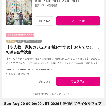
09:00～
10:00～
12:00～
15:00～
16:00～
3時間程度
フェア予約
詳しくみる
残席
無料
リアルタイム予約
【少人数・家族カジュアル婚おすすめ】おもてなし
相談&豪華試食
【大切な方だけとの食事会のような雰囲気をご希望のおふたりにピッタリ！】1組貸切の
プライベート空間。大切なおもてなしの料理はシェフオリジナルの絶品料理試食で堪能
してみて！専属プランナーに見積もり相談も！
09:00～
10:00～
12:00～
15:00～
16:00～
120分程度
フェア予約
詳しくみる
同日開催の他のフェアを見る(7件)
Sun Aug 30 00:00:00 JST 2026月開催のブライダルフェア