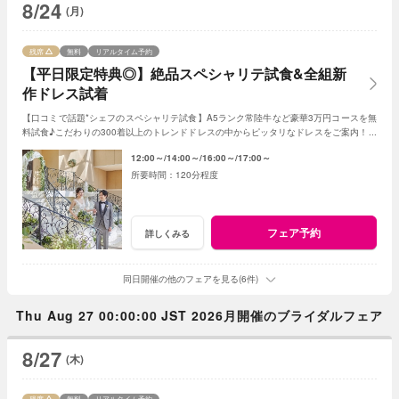
8/24
(月)
残席
無料
リアルタイム予約
【平日限定特典◎】絶品スペシャリテ試食&全組新
作ドレス試着
【口コミで話題*シェフのスペシャリテ試食】A5ランク常陸牛など豪華3万円コースを無
料試食♪こだわりの300着以上のトレンドドレスの中からピッタリなドレスをご案内！会
場直営のドレススタイリストに安心相談！
12:00～
14:00～
16:00～
17:00～
120分程度
フェア予約
詳しくみる
同日開催の他のフェアを見る(6件)
Thu Aug 27 00:00:00 JST 2026月開催のブライダルフェア
8/27
(木)
残席
無料
リアルタイム予約