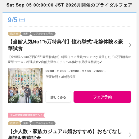
Sat Sep 05 00:00:00 JST 2026月開催のブライダルフェア
9/5
(土)
残席
無料
リアルタイム予約
【当館人気No1*5万特典付】憧れ挙式*花嫁体験＆豪
華試食
【全組様へ130万円OFF*豪華特典付】料理口コミ受賞のシェフが厳選した「3万円相当の
豪華コース」料理試食♪自然光溢れるチャペル体験や見積り相談も♪
09:00～
10:00～
12:00～
15:00～
16:00～
3時間程度
フェア予約
詳しくみる
残席
無料
リアルタイム予約
【少人数・家族カジュアル婚おすすめ】おもてなし
相談&豪華試食