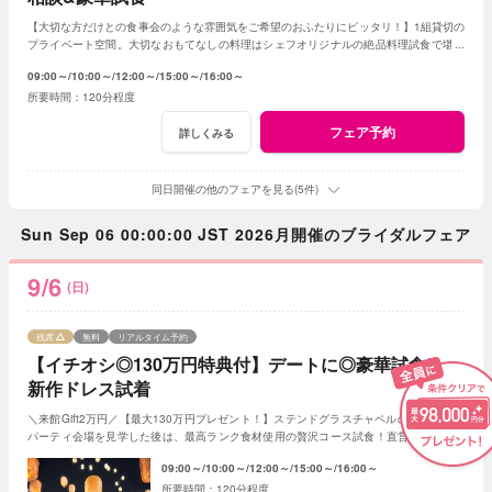
【大切な方だけとの食事会のような雰囲気をご希望のおふたりにピッタリ！】1組貸切の
プライベート空間。大切なおもてなしの料理はシェフオリジナルの絶品料理試食で堪能
してみて！専属プランナーに見積もり相談も！
09:00～
10:00～
12:00～
15:00～
16:00～
120分程度
フェア予約
詳しくみる
同日開催の他のフェアを見る(5件)
Sun Sep 06 00:00:00 JST 2026月開催のブライダルフェア
9/6
(日)
残席
無料
リアルタイム予約
【イチオシ◎130万円特典付】デートに◎豪華試食*
新作ドレス試着
＼来館Gift2万円／【最大130万円プレゼント！】ステンドグラスチャペルの入場体験や
パーティ会場を見学した後は、最高ランク食材使用の贅沢コース試食！直営ドレスサロ
ンでのお気に入りを見つけよう♪
09:00～
10:00～
12:00～
15:00～
16:00～
120分程度