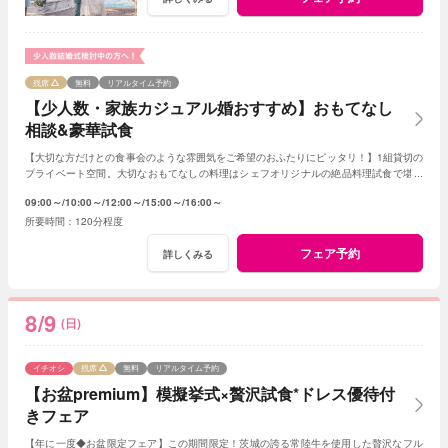
残席
無料
リアルタイム予約
【少人数・家族カジュアル婚おすすめ】おもてなし
相談&豪華試食
【大切な方だけとの食事会のような雰囲気をご希望のおふたりにピッタリ！】1組貸切の
プライベート空間。大切なおもてなしの料理はシェフオリジナルの絶品料理試食で堪能
してみて！専属プランナーに見積もり相談も！
09:00～
10:00～
12:00～
15:00～
16:00～
120分程度
フェア予約
詳しくみる
8/9
(日)
イチオシ
残席
無料
リアルタイム予約
【お盆premium】模擬挙式×贅沢試食*ドレス優待付
きフェア
【年に一度◆お盆限定フェア】この期間限定！茨城の誇る常陸牛を使用した贅沢なフル