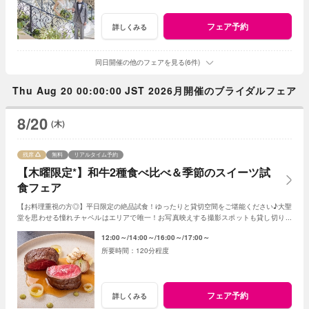
フェア予約
詳しくみる
同日開催の他のフェアを見る(6件)
Thu Aug 20 00:00:00 JST 2026月開催のブライダルフェア
8/20
(木)
残席
無料
リアルタイム予約
【木曜限定*】和牛2種食べ比べ＆季節のスイーツ試
食フェア
【お料理重視の方◎】平日限定の絶品試食！ゆったりと貸切空間をご堪能ください♪大聖
堂を思わせる憧れチャペルはエリアで唯一！お写真映えする撮影スポットも貸し切り！
王道もトレンドも楽しめるご結婚式を当館で！
12:00～
14:00～
16:00～
17:00～
120分程度
フェア予約
詳しくみる