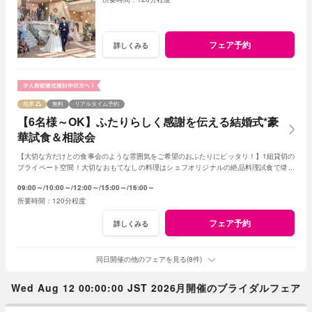
フェア予約
詳しくみる
残席
無料
リアルタイム予約
【6名様～OK】ふたりらしく感謝を伝える結婚式*豪
華試食＆相談会
【大切な方だけとの食事会のような雰囲気をご希望のおふたりにピッタリ！】1組貸切の
プライベート空間！大切なおもてなしの料理はシェフオリジナルの絶品料理試食で堪能
してみて！専属プランナーに見積もり相談も！
09:00～
10:00～
12:00～
15:00～
16:00～
120分程度
フェア予約
詳しくみる
同日開催の他のフェアを見る(8件)
Wed Aug 12 00:00:00 JST 2026月開催のブライダルフェア