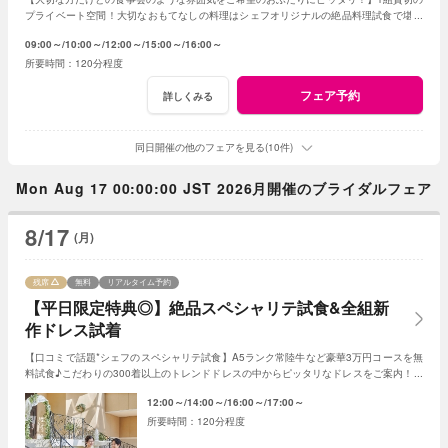
プライベート空間！大切なおもてなしの料理はシェフオリジナルの絶品料理試食で堪能
してみて！専属プランナーに見積もり相談も！
09:00～
10:00～
12:00～
15:00～
16:00～
120分程度
フェア予約
詳しくみる
同日開催の他のフェアを見る(10件)
Mon Aug 17 00:00:00 JST 2026月開催のブライダルフェア
8/17
(月)
残席
無料
リアルタイム予約
【平日限定特典◎】絶品スペシャリテ試食&全組新
作ドレス試着
【口コミで話題*シェフのスペシャリテ試食】A5ランク常陸牛など豪華3万円コースを無
料試食♪こだわりの300着以上のトレンドドレスの中からピッタリなドレスをご案内！会
場直営のドレススタイリストに安心相談！
12:00～
14:00～
16:00～
17:00～
120分程度