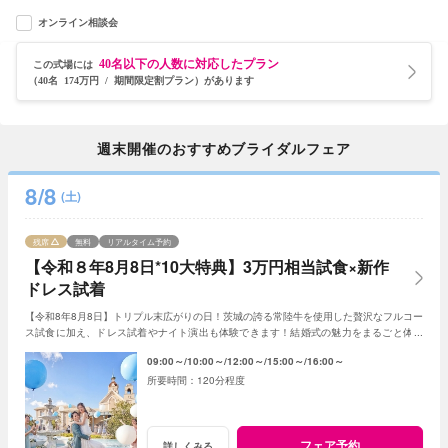
オンライン相談会
40名以下の人数に対応したプラン
この式場には
（40名 174万円 / 期間限定割プラン）があります
週末開催のおすすめブライダルフェア
8/8
(土)
残席
無料
リアルタイム予約
【令和８年8月8日*10大特典】3万円相当試食×新作
ドレス試着
【令和8年8月8日】トリプル末広がりの日！茨城の誇る常陸牛を使用した贅沢なフルコー
ス試食に加え、ドレス試着やナイト演出も体験できます！結婚式の魅力をまるごと体験
できる！嬉しい10大特典付！
09:00～
10:00～
12:00～
15:00～
16:00～
120分程度
フェア予約
詳しくみる