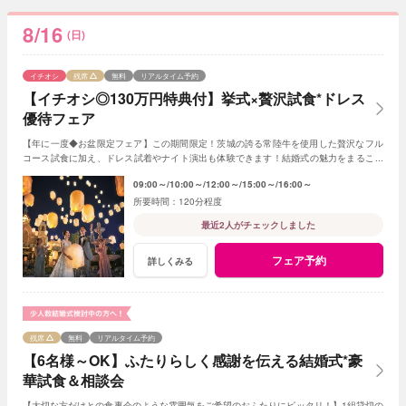
8/16
(日)
イチオシ
残席
無料
リアルタイム予約
【イチオシ◎130万円特典付】挙式×贅沢試食*ドレス
優待フェア
【年に一度◆お盆限定フェア】この期間限定！茨城の誇る常陸牛を使用した贅沢なフル
コース試食に加え、ドレス試着やナイト演出も体験できます！結婚式の魅力をまるごと
体験できる！嬉しい10大特典付！
09:00～
10:00～
12:00～
15:00～
16:00～
120分程度
最近2人がチェックしました
フェア予約
詳しくみる
残席
無料
リアルタイム予約
【6名様～OK】ふたりらしく感謝を伝える結婚式*豪
華試食＆相談会
【大切な方だけとの食事会のような雰囲気をご希望のおふたりにピッタリ！】1組貸切の