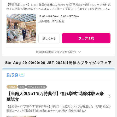
【平日限定フェア】シェフ厳選の食材にこだわった4万円相当の特製フルコース無料試
食！大聖堂を思わせるチャペルはエリアで唯一！平日ならではのゆっくり見学も、もち
ろん短時間でのご案内もOK！お得に見学しよう♪
12:00～
14:00～
16:00～
17:00～
120分程度
フェア予約
詳しくみる
同日開催の他のフェアを見る(7件)
Sat Aug 29 00:00:00 JST 2026月開催のブライダルフェア
8/29
(土)
残席
無料
リアルタイム予約
【当館人気No1*5万特典付】憧れ挙式*花嫁体験＆豪
華試食
【全組様へ130万円OFF*豪華特典付】料理口コミ受賞のシェフが厳選した「3万円相当の
豪華コース」料理試食♪自然光溢れるチャペル体験や見積り相談も♪