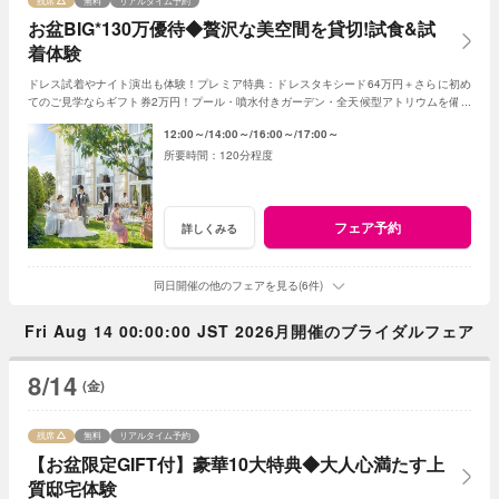
残席
無料
リアルタイム予約
お盆BIG*130万優待◆贅沢な美空間を貸切!試食&試
着体験
ドレス試着やナイト演出も体験！プレミア特典：ドレスタキシード64万円＋さらに初め
てのご見学ならギフト券2万円！プール・噴水付きガーデン・全天候型アトリウムを備え
た貸切邸宅を平日なら贅沢にツアーで体験
12:00～
14:00～
16:00～
17:00～
120分程度
フェア予約
詳しくみる
同日開催の他のフェアを見る(6件)
Fri Aug 14 00:00:00 JST 2026月開催のブライダルフェア
8/14
(金)
残席
無料
リアルタイム予約
【お盆限定GIFT付】豪華10大特典◆大人心満たす上
質邸宅体験