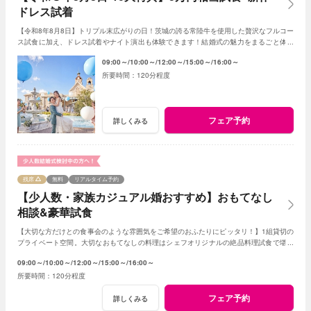
ドレス試着
【令和8年8月8日】トリプル末広がりの日！茨城の誇る常陸牛を使用した贅沢なフルコー
ス試食に加え、ドレス試着やナイト演出も体験できます！結婚式の魅力をまるごと体験
できる！嬉しい10大特典付！
09:00～
10:00～
12:00～
15:00～
16:00～
120分程度
フェア予約
詳しくみる
残席
無料
リアルタイム予約
【少人数・家族カジュアル婚おすすめ】おもてなし
相談&豪華試食
【大切な方だけとの食事会のような雰囲気をご希望のおふたりにピッタリ！】1組貸切の
プライベート空間。大切なおもてなしの料理はシェフオリジナルの絶品料理試食で堪能
してみて！専属プランナーに見積もり相談も！
09:00～
10:00～
12:00～
15:00～
16:00～
120分程度
フェア予約
詳しくみる