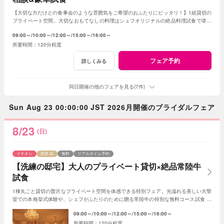
【大切な方だけとの食事会のような雰囲気をご希望のおふたりにピッタリ！】1組貸切の
プライベート空間。大切なおもてなしの料理はシェフオリジナルの絶品料理試食で堪能
してみて！専属プランナーに見積もり相談も！
09:00～
10:00～
12:00～
15:00～
16:00～
120分程度
フェア予約
詳しくみる
同日開催の他のフェアを見る(7件)
Sun Aug 23 00:00:00 JST 2026月開催のブライダルフェア
8/23
(日)
イチオシ
残席
無料
リアルタイム予約
【洗練の邸宅】大人のプライベート貸切×絶品常陸牛
試食
1棟丸ごと貸切の贅沢なプライベート空間を体感できる特別フェア。光溢れる美しい大聖
堂での本格挙式体験や、シェフがふたりのために贈る常陸牛の特別な無料コース試食!ゲ
スト絶賛の美食おもてなしを体感！
09:00～
10:00～
12:00～
15:00～
16:00～
120分程度