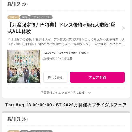
8/12
(水)
残席
無料
リアルタイム予約
【お盆限定*5万円特典】ドレス優待×憧れ大階段*挙
式ALL体験
平日休みの方必見！噴水付きガーデン贅沢な貸切邸宅をじっくり見学◇豪華特典つき
《ドレス64万円優待》初めてのご見学でも安心～専属プランナーがご案内！初めてのご
見学で2万円ギフト券プレゼント
12:00～
14:00～
16:00～
17:00～
120分程度
フェア予約
詳しくみる
同日開催の他のフェアを見る(3件)
Thu Aug 13 00:00:00 JST 2026月開催のブライダルフェア
8/13
(木)