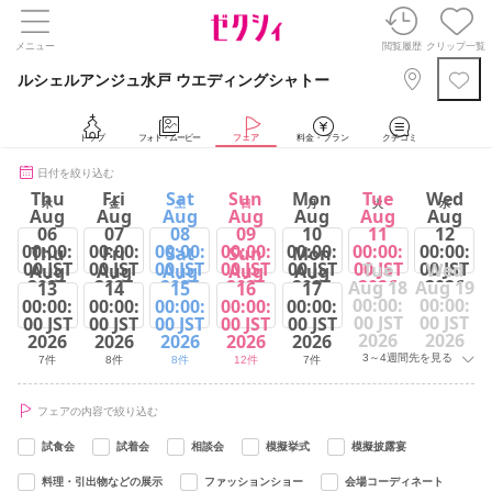
メニュー
閲覧履歴
クリップ一覧
ルシェルアンジュ水戸 ウエディングシャトー
トップ
フォト・ムービー
フェア
料金・プラン
クチコミ
日付を絞り込む
Thu
Fri
Sat
Sun
Mon
Tue
Wed
木
金
土
日
月
火
水
Aug
Aug
Aug
Aug
Aug
Aug
Aug
06
07
08
09
10
11
12
00:00:
00:00:
00:00:
00:00:
00:00:
00:00:
00:00:
Thu
Fri
Sat
Sun
Mon
00 JST
00 JST
00 JST
00 JST
00 JST
00 JST
00 JST
Tue
Wed
Aug
Aug
Aug
Aug
Aug
2026
2026
2026
2026
2026
2026
2026
Aug 18
Aug 19
13
14
15
16
17
00:00:
00:00:
00:00:
00:00:
00:00:
00:00:
00:00:
7件
8件
9件
12件
7件
10件
4件
00 JST
00 JST
00 JST
00 JST
00 JST
00 JST
00 JST
2026
2026
2026
2026
2026
2026
2026
3～4週間先を見る
7件
8件
8件
12件
7件
フェアの内容で絞り込む
試食会
試着会
相談会
模擬挙式
模擬披露宴
料理・引出物などの展示
ファッションショー
会場コーディネート