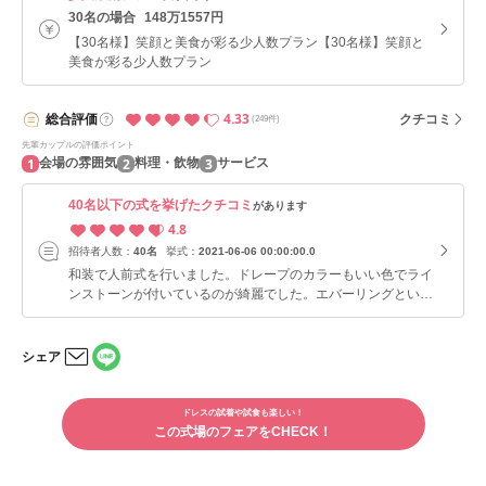
30名の場合
148万1557円
【30名様】笑顔と美食が彩る少人数プラン【30名様】笑顔と
美食が彩る少人数プラン
4.33
総合
評価
クチコミ
(249件)
先輩カップルの評価ポイント
1
2
3
会場の雰囲気
料理・飲物
サービス
40名以下の式を挙げたクチコミ
があります
4.8
招待者人数：
40名
挙式：
2021-06-06 00:00:00.0
和装で人前式を行いました。ドレープのカラーもいい色でライ
ンストーンが付いているのが綺麗でした。エバーリングという
センターに天井から吊り下げられたお花のリングがとてもかわ
いくてお気に入りだったので、その下で指輪の交換や誓いの言
葉などをしました。 この式場は八重垣の社と言いますが、よ
シェア
くできていると思うのは、人前式の際に天井にふわふわとつい
LINE
メー
ている白い布はここに鎮まる大国主大神の歌にある「八雲立
で
ルで
つ 出雲八重垣…」にちなむ八つの雲をイメージしていてキラ
シェ
ドレスの試着や試食も楽しい！
シェ
アす
キラ光り、そこから下に向かって垂れる薄水色の布は雨、窓の
この式場のフェアをCHECK！
アす
る
る
外に見える滝と緑、天井の暖色の間接照明はまるで温かい太陽
の光のようで、私たちの時は祭壇も組んでいただき、神様の恵