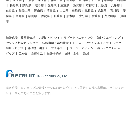
県
埼玉県
千葉県
東京都
神奈川県
新潟県
富山県
石川県
福井県
山梨県
長野県
静岡県
岐阜県
愛知県
三重県
滋賀県
京都府
大阪府
兵庫県
奈良県
和歌山県
岡山県
広島県
山口県
鳥取県
島根県
徳島県
香川県
愛
媛県
高知県
福岡県
佐賀県
長崎県
熊本県
大分県
宮崎県
鹿児島県
沖縄
県
結婚式場・披露宴会場
お届けゼクシィ
リゾートウエディング
海外ウエディング
ゼクシィ相談カウンター
結婚指輪・婚約指輪
ドレス
ブライダルエステ
ブーケ
写真・ビデオ
引出物、引菓子、プチギフト
ペーパーアイテム
演出・ウエルカム
グッズ
二次会
新婚生活
結婚手続き・保険・お金
新居
※各会場・各ショップの情報ページにおけるゼクシィに限定する旨の表現は、ゼクシィの
サイト限定であることを指します。