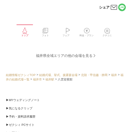
シェア
LINE
メー
で
ルで
シェ
シェ
アす
アす
る
る
トップ
フォト
フェア
料金・プラン
クチコミ
福井県全域エリアの他の会場を見る
結婚情報ゼクシィTOP
結婚式場、挙式、披露宴会場
北陸・甲信越・静岡
福井
福
井の結婚式場一覧
福井市
福井駅
八雲迎賓館
MYウェディングノート
気になるクリップ
予約・資料請求履歴
ゼクシィ PCサイト