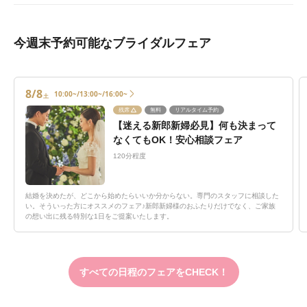
今週末予約可能なブライダルフェア
8/8
10:00~/13:00~/16:00~
土
残席
無料
リアルタイム予約
【迷える新郎新婦必見】何も決まって
なくてもOK！安心相談フェア
120分程度
結婚を決めたが、どこから始めたらいいか分からない。専門のスタッフに相談した
い。そういった方にオススメのフェア♪新郎新婦様のおふたりだけでなく、ご家族
の想い出に残る特別な1日をご提案いたします。
すべての日程のフェアをCHECK！