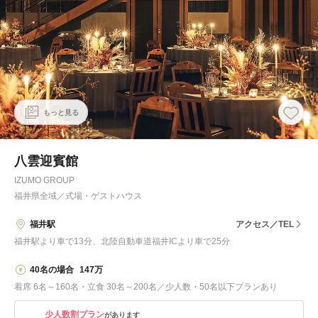
もっと見る
八雲迎賓館
IZUMO GROUP
福井県全域
／
式場・ゲストハウス
福井駅
アクセス／TEL
福井駅より車で13分、北陸自動車道福井ICより車で25分
40名の場合
147万
着席 6名～160名・立食 30名～200名／少人数・50名以下プランあり
少人数割プラン
があります