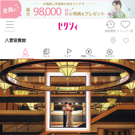
98
000
,
メニュー
閲覧履歴
クリップ一覧
八雲迎賓館
トップ
フォト
フェア
料金・プラン
クチコミ