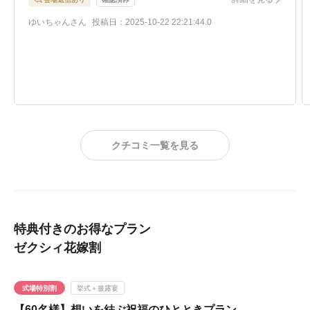
像することができました。
プランナーさんの対応がとても優しくて、どんな質問にも
ゆいちゃんさん
投稿日：2025-10-22 22:21:44.0
答えてくれます。プランや規約の説明などとても分かりや
すかったです。
八雲迎賓館には1つの式場と、ひだまりと月灯りという2つ
の披露宴会場があります。ひだまりや月灯りも割と広めの
会場なので、友達も家族もみんな結婚式に呼びたいという
方におすすめです。もっとも、少ない人数で結婚式を挙げ
たい場合は、ラウンジでやることもできるし、別館にもア
クチコミ一覧を見る
ヴニールという、結婚式は外で、披露宴は中でできるとい
う場所でも十分可能だと思います。
特典付きのお得なプラン
ゼクシィ花嫁割
式場特別割
挙式＋披露宴
【60名様】想いを結ぶ祝福のひとときプラン