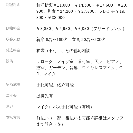
料理料金
和洋折衷￥11,000・￥14,300・￥17,600・￥20,
900、和食￥24,200・￥27,500、フレンチ￥19,
800・￥33,000
飲物料金
￥3,850、￥4,950、￥6,050（フリードリンク）
収容人数
着席 6名～160名、立食 30名～200名
持込料金
衣裳（不可）、その他応相談
設備
クローク、メイク室、着付室、照明、ピアノ、
控室、ガーデン、音響、ワイヤレスマイク、C
D、マイク
宿泊施設
手配可能、紹介可能
二次会
提携先有
送迎
マイクロバス手配可能（有料）
支払方法
前払い（一部、後払いも可能※詳細はスタッフ
まで問合せを）