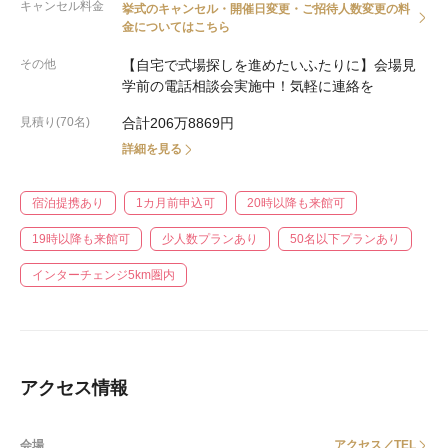
キャンセル料金
挙式のキャンセル・開催日変更・ご招待人数変更の料
金についてはこちら
その他
【自宅で式場探しを進めたいふたりに】会場見
学前の電話相談会実施中！気軽に連絡を
見積り(70名)
合計206万8869円
詳細を見る
宿泊提携あり
1カ月前申込可
20時以降も来館可
19時以降も来館可
少人数プランあり
50名以下プランあり
インターチェンジ5km圏内
アクセス情報
会場
アクセス／TEL