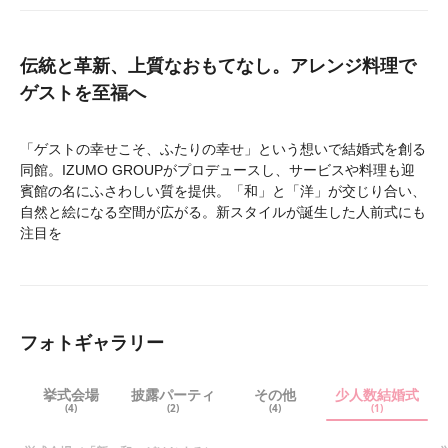
みと自然を表したようなとても素敵な会場でした。 式中は滝
の音が聞こえ、開放感があります。 お菓子まきも出来る会場
で楽しかったと喜んでくださいました。 少し高いところから
撒くのですぐ下のゲストは見えないけれど上から降ってくる感
伝統と革新、上質なおもてなし。アレンジ料理で
覚だったようで、式場をすぐ出たところから撒いたら新郎新婦
ゲストを至福へ
の全身も見えて良いのではないかとの声もありました。 オリ
ジナルの演出もたくさん相談させていただきました。そこまで
出来るの？と思うほどたくさんの対応をしていただき、とても
幸せな一日になりました。 ご縁をいただいた大国主大神様に
「ゲストの幸せこそ、ふたりの幸せ」という想いで結婚式を創る
結婚の報告ができたことも大変嬉しかったです。 ゲストの方
同館。IZUMO GROUPがプロデュースし、サービスや料理も迎
からも、とても素敵な式だったとか、いい会場だったとか、楽
賓館の名にふさわしい質を提供。「和」と「洋」が交じり合い、
しい時間だったと嬉しい感想をいただけました。八雲迎賓館で
自然と絵になる空間が広がる。新スタイルが誕生した人前式にも
式をしてよかったです。
注目を
フォトギャラリー
挙式会場
披露パーティ
その他
少人数結婚式
(4)
(2)
(4)
(1)