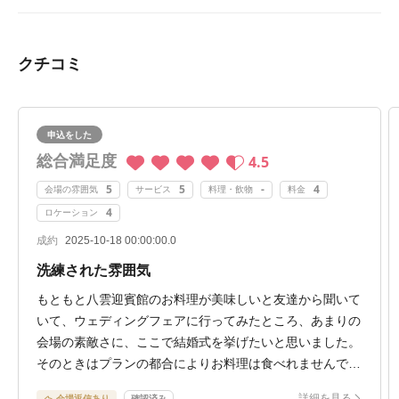
クチコミ
申込をした
総合満足度
4.5
5
5
-
4
会場の雰囲気
サービス
料理・飲物
料金
4
ロケーション
成約
2025-10-18 00:00:00.0
洗練された雰囲気
もともと八雲迎賓館のお料理が美味しいと友達から聞いて
いて、ウェディングフェアに行ってみたところ、あまりの
会場の素敵さに、ここで結婚式を挙げたいと思いました。
そのときはプランの都合によりお料理は食べれませんでし
たが、別館も見学することができて、結婚式の具体的な想
詳細を見る
会場返信あり
確認済み