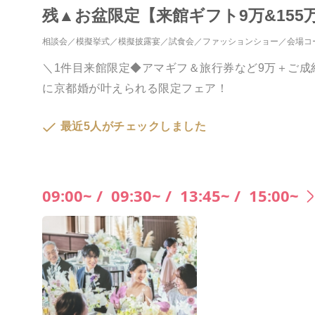
残▲お盆限定【来館ギフト9万&155
相談会
模擬挙式
模擬披露宴
試食会
ファッションショー
会場コ
＼1件目来館限定◆アマギフ＆旅行券など9万＋ご成
に京都婚が叶えられる限定フェア！
最近5人がチェックしました
09:00~ /
09:30~ /
13:45~ /
15:00~