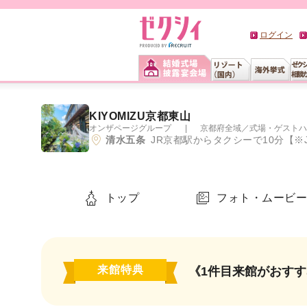
ログイン
KIYOMIZU京都東山
オンザページグループ
京都府全域
／
式場・ゲストハ
清水五条
JR京都駅からタクシーで10分【
トップ
フォト・ムービ
来館特典