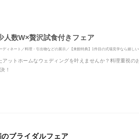
少人数W×贅沢試食付きフェア
ーディネート
料理・引出物などの展示
【来館特典】1件目の式場見学なら嬉し
たアットホームなウェディングを叶えませんか？料理重視の
解決！
026月開催のブライダルフェア