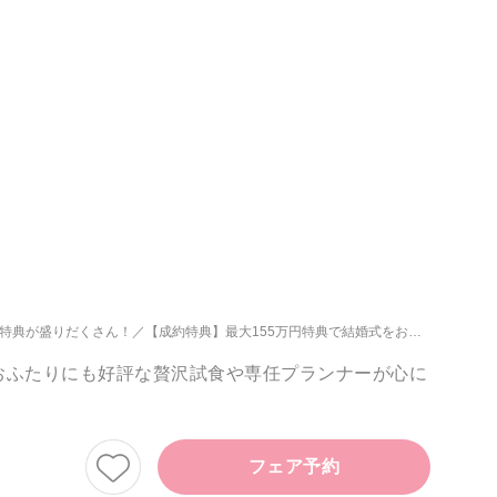
い特典が盛りだくさん！
【成約特典】最大155万円特典で結婚式をお得に叶えよう♪
おふたりにも好評な贅沢試食や専任プランナーが心に
フェア予約