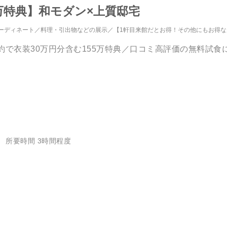
万特典】和モダン×上質邸宅
ーディネート
料理・引出物などの展示
【1軒目来館だとお得！その他にもお得
約で衣装30万円分含む155万特典／口コミ高評価の無料試食
所要時間 3時間程度