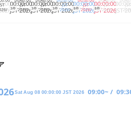
00:00
00:00:00
00:00:00
00:00:00
00:00:00
00:00:00
00:00
0:00
00:00:00
00:00:00
00:00:00
00:00:00
00:00:00
00:00
JST
JST
JST
JST
JST
JST
JST
3件
3件
3件
8件
8件
2026
JST 2026
JST 2026
JST 2026
JST 2026
JST 2026
JST 2
026/
2026/
2026/
2026/
2026/
2026/
202
ア
2026
09:00~ /
09:3
Sat Aug 08 00:00:00 JST 2026