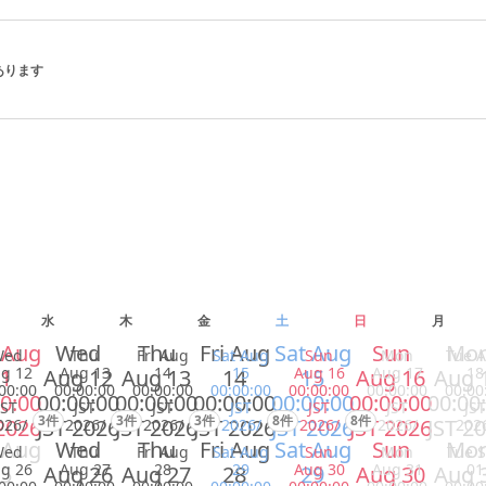
があります
水
木
金
土
日
月
 Aug
Wed
Thu
Fri Aug
Sat Aug
Sun
Mo
Wed
Thu
Fri Aug
Sat Aug
Sun
Mon
Tue 
g 12
Aug 13
14
15
Aug 16
Aug 17
18
1
Aug 12
Aug 13
14
15
Aug 16
Aug 
00:00
00:00:00
00:00:00
00:00:00
00:00:00
00:00:00
00:00
0:00
00:00:00
00:00:00
00:00:00
00:00:00
00:00:00
00:00
JST
JST
JST
JST
JST
JST
JST
3件
3件
3件
8件
8件
2026
JST 2026
JST 2026
JST 2026
JST 2026
JST 2026
JST 2
026/
2026/
2026/
2026/
2026/
2026/
202
 Aug
Wed
Thu
Fri Aug
Sat Aug
Sun
Mo
Wed
Thu
Fri Aug
Sat Aug
Sun
Mon
Tue 
g 26
Aug 27
28
29
Aug 30
Aug 31
01
5
Aug 26
Aug 27
28
29
Aug 30
Aug 