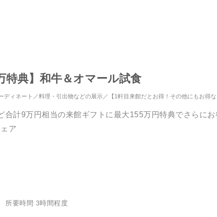
155万特典】和牛＆オマール試食
ーディネート
料理・引出物などの展示
【1軒目来館だとお得！その他にもお得
ど合計9万円相当の来館ギフトに最大155万円特典でさらに
フェア
所要時間 3時間程度