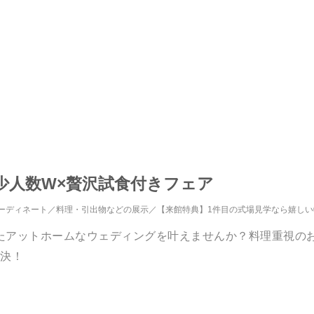
少人数W×贅沢試食付きフェア
ーディネート
料理・引出物などの展示
【来館特典】1件目の式場見学なら嬉し
たアットホームなウェディングを叶えませんか？料理重視の
解決！