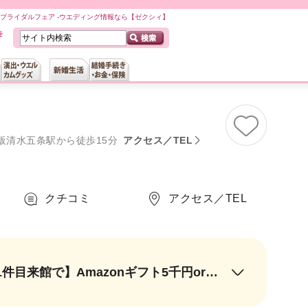
山のブライダルフェア -ウエディング情報なら【ゼクシィ】
阪清水五条駅から徒歩15分
アクセス／TEL
クチコミ
アクセス／TEL
《1件目来館がおすすめ》【全組】3万円ペアディナー券＆来館タクシー代【1件目来館で】Amazonギフト5千円or骨格診断＆旅行券3万円分&エステ券6千円分