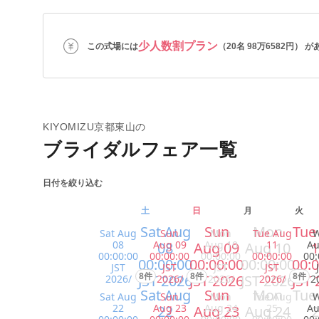
少人数割プラン
この式場には
（20名 98万6582円） 
KIYOMIZU京都東山の
ブライダルフェア一覧
日付を絞り込む
土
日
月
火
Sat Aug
Sun
Mon
Tue
Sat Aug
Sun
Mon
Tue Aug
08
Aug 09
Aug 10
11
Au
08
Aug 09
Aug 10
1
00:00:00
00:00:00
00:00:00
00:00:00
00:
00:00:00
00:00:00
00:00:00
00:0
JST
JST
JST
JST
8件
8件
8件
JST 2026
JST 2026
JST 2026
JST 
2026/
2026/
2026/
2026/
2
Sat Aug
Sun
Mon
Tue
Sat Aug
Sun
Mon
Tue Aug
22
Aug 23
Aug 24
25
Au
22
Aug 23
Aug 24
2