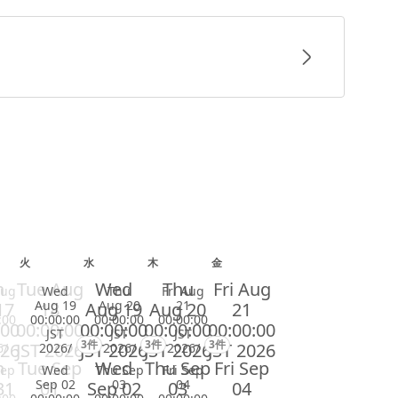
火
水
木
金
n
Tue Aug
Wed
Thu
Fri Aug
Aug
Wed
Thu
Fri Aug
Aug 19
Aug 20
21
17
18
Aug 19
Aug 20
21
:00
00:00:00
00:00:00
00:00:00
:00
00:00:00
00:00:00
00:00:00
00:00:00
JST
JST
JST
3件
3件
3件
026
JST 2026
JST 2026
JST 2026
JST 2026
6/
2026/
2026/
2026/
n
Tue Sep
Wed
Thu Sep
Fri Sep
Sep
Wed
Thu Sep
Fri Sep
Sep 02
03
04
31
01
Sep 02
03
04