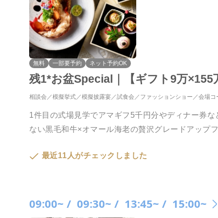
無料
一部要予約
ネット予約OK
残1*お盆Special｜【ギフト9万×
相談会
模擬挙式
模擬披露宴
試食会
ファッションショー
会場コ
1件目の式場見学でアマギフ5千円分やディナー券な
ない黒毛和牛×オマール海老の贅沢グレードアップ
最近11人がチェックしました
09:00~ /
09:30~ /
13:45~ /
15:00~