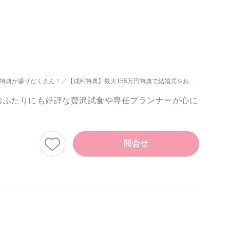
い特典が盛りだくさん！
【成約特典】最大155万円特典で結婚式をお得に叶えよう♪
おふたりにも好評な贅沢試食や専任プランナーが心に
問合せ