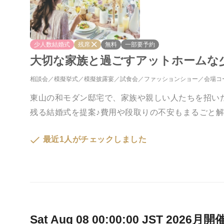
少人数結婚式
残席
無料
一部要予約
大切な家族と過ごすアットホームな
相談会
模擬挙式
模擬披露宴
試食会
ファッションショー
会場コ
東山の和モダン邸宅で、家族や親しい人たちを招い
残る結婚式を提案♪費用や段取りの不安もまるごと
最近1人がチェックしました
Sat Aug 08 00:00:00 JST 2