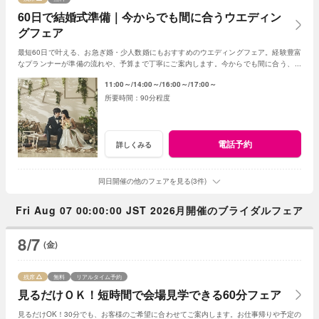
60日で結婚式準備｜今からでも間に合うウエディン
グフェア
最短60日で叶える、お急ぎ婚・少人数婚にもおすすめのウエディングフェア。経験豊富
なプランナーが準備の流れや、予算まで丁寧にご案内します。今からでも間に合う、安
心の結婚式準備をご提案いたします。
11:00～
14:00～
16:00～
17:00～
90分程度
電話予約
詳しくみる
同日開催の他のフェアを見る(3件)
Fri Aug 07 00:00:00 JST 2026月開催のブライダルフェア
8/7
(金)
残席
無料
リアルタイム予約
見るだけＯＫ！短時間で会場見学できる60分フェア
見るだけOK！30分でも、お客様のご希望に合わせてご案内します。お仕事帰りや予定の