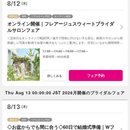
8/12
(水)
残席
無料
リアルタイム予約
オンライン相談
オンライン開催｜フレアージュスウィートブライダ
ルサロンフェア
＼定休日もオンラインで相談OK／遠方で現地に行けない方も安心。銀座のサロンから画
面越しに写真や動画で会場の魅力をたっぷりご案内します。自宅にいながら隙間時間で
気軽に参加できる、便利なフェアです。
11:00～
14:00～
16:00～
17:00～
90分程度
フェア予約
詳しくみる
Thu Aug 13 00:00:00 JST 2026月開催のブライダルフェア
8/13
(木)
残席
無料
リアルタイム予約
◇お盆からでも間に合う◇60日で結婚式準備｜Wフ