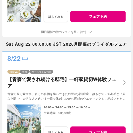
フェア予約
詳しくみる
同日開催の他のフェアを見る(3件)
Sat Aug 22 00:00:00 JST 2026月開催のブライダルフェア
8/22
(土)
残席
無料
リアルタイム予約
【青森で愛され続ける邸宅】一軒家貸切W体験フェ
ア
青森で長く愛され、多くの祝福を紡いできた白亜の貸切邸宅。誰もが知る安心感と上質
な空間で、大切な人と過ごす一日を体感しながら理想のウエディングをご相談いただけ
ます。
10:00～
14:00～
15:00～
16:00～
90分程度
フェア予約
詳しくみる