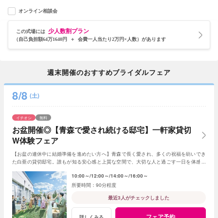
オンライン相談会
少人数割プラン
この式場には
（自己負担額64万1640円 ＋ 会費一人当たり2万円×人数）があります
週末開催のおすすめブライダルフェア
8/8
(土)
イチオシ
無料
お盆開催◎【青森で愛され続ける邸宅】一軒家貸切
W体験フェア
【お盆の連休中に結婚準備を進めたい方へ】青森で長く愛され、多くの祝福を紡いでき
た白亜の貸切邸宅。誰もが知る安心感と上質な空間で、大切な人と過ごす一日を体感し
ながら理想のウエディングをご相談いただけます
10:00～
12:00～
14:00～
16:00～
90分程度
最近3人がチェックしました
フェア予約
詳しくみる