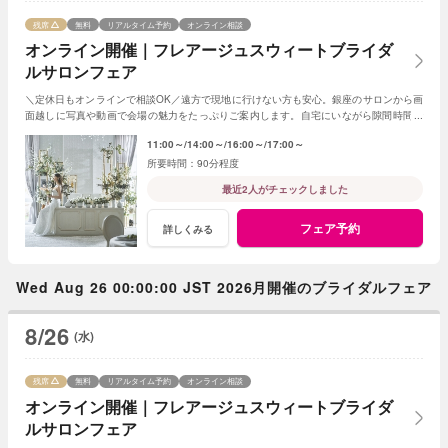
残席
無料
リアルタイム予約
オンライン相談
オンライン開催｜フレアージュスウィートブライダ
ルサロンフェア
＼定休日もオンラインで相談OK／遠方で現地に行けない方も安心。銀座のサロンから画
面越しに写真や動画で会場の魅力をたっぷりご案内します。自宅にいながら隙間時間で
気軽に参加できる、便利なフェアです。
11:00～
14:00～
16:00～
17:00～
90分程度
最近2人がチェックしました
フェア予約
詳しくみる
Wed Aug 26 00:00:00 JST 2026月開催のブライダルフェア
8/26
(水)
残席
無料
リアルタイム予約
オンライン相談
オンライン開催｜フレアージュスウィートブライダ
ルサロンフェア