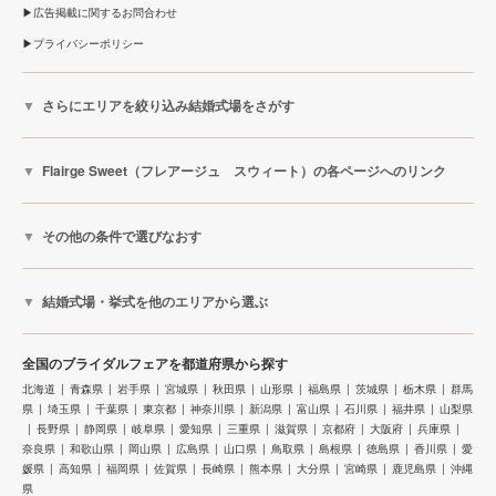
広告掲載に関するお問合わせ
プライバシーポリシー
さらにエリアを絞り込み結婚式場をさがす
Flairge Sweet（フレアージュ スウィート）の各ページへのリンク
その他の条件で選びなおす
結婚式場・挙式を他のエリアから選ぶ
全国のブライダルフェアを都道府県から探す
北海道
青森県
岩手県
宮城県
秋田県
山形県
福島県
茨城県
栃木県
群馬
県
埼玉県
千葉県
東京都
神奈川県
新潟県
富山県
石川県
福井県
山梨県
長野県
静岡県
岐阜県
愛知県
三重県
滋賀県
京都府
大阪府
兵庫県
奈良県
和歌山県
岡山県
広島県
山口県
鳥取県
島根県
徳島県
香川県
愛
媛県
高知県
福岡県
佐賀県
長崎県
熊本県
大分県
宮崎県
鹿児島県
沖縄
県