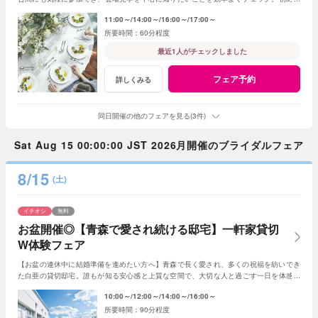
の式場見学や情報収集にもおすすめです。
11:00～
14:00～
16:00～
17:00～
60分程度
最近1人がチェックしました
フェア予約
詳しくみる
同日開催の他のフェアを見る(3件)
Sat Aug 15 00:00:00 JST 2026月開催のブライダルフェア
8/15
(土)
イチオシ
無料
お盆開催◎【青森で愛され続ける邸宅】一軒家貸切
W体験フェア
【お盆の連休中に結婚準備を進めたい方へ】青森で長く愛され、多くの祝福を紡いでき
た白亜の貸切邸宅。誰もが知る安心感と上質な空間で、大切な人と過ごす一日を体感し
ながら理想のウエディングをご相談いただけます
10:00～
12:00～
14:00～
16:00～
90分程度