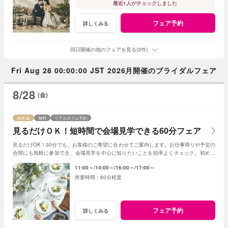
最近1人がチェックしました
フェア予約
詳しくみる
同日開催の他のフェアを見る(3件)
Fri Aug 28 00:00:00 JST 2026月開催のブライダルフェア
8/28
(金)
残席
無料
リアルタイム予約
見るだけＯＫ！短時間で会場見学できる60分フェア
見るだけOK！30分でも、お客様のご希望に合わせてご案内します。お仕事帰りや予定の
合間にも気軽に参加でき、会場見学を中心に知りたいことを効率よくチェック。初めて
の式場見学や情報収集にもおすすめです。
11:00～
14:00～
16:00～
17:00～
60分程度
フェア予約
詳しくみる