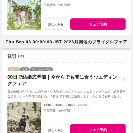
90分程度
フェア予約
詳しくみる
Thu Sep 03 00:00:00 JST 2026月開催のブライダルフェア
9/3
(木)
残席
無料
リアルタイム予約
60日で結婚式準備｜今からでも間に合うウエディン
グフェア
最短60日で叶える、お急ぎ婚・少人数婚にもおすすめのウエディングフェア。経験豊富
なプランナーが準備の流れや、予算まで丁寧にご案内します。今からでも間に合う、安
心の結婚式準備をご提案いたします。
11:00～
14:00～
16:00～
17:00～
90分程度
フェア予約
詳しくみる