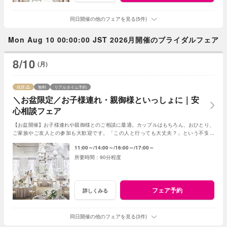
同日開催の他のフェアを見る(5件)
Mon Aug 10 00:00:00 JST 2026月開催のブライダルフェア
8/10
(月)
残席
無料
リアルタイム予約
＼お盆限定／お子様連れ・親御様といっしょに｜安
心相談フェア
【お盆開催】お子様連れや親御様とのご相談に最適。カップルはもちろん、おひとり、
ご家族やご友人との参加も大歓迎です。「この人と行っても大丈夫？」という不安な
く、リラックスして気軽にご相談いただけます。
11:00～
14:00～
16:00～
17:00～
90分程度
フェア予約
詳しくみる
同日開催の他のフェアを見る(3件)