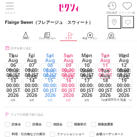
メニュー
閲覧履歴
クリップ一覧
Flairge Sweet（フレアージュ スウィート）
トップ
フォト・ムービー
フェア
料金・プラン
クチコミ
日付を絞り込む
Thu
Fri
Sat
Sun
Mon
Tue
Wed
木
金
土
日
月
火
水
Aug
Aug
Aug
Aug
Aug
Aug
Aug
06
07
08
09
10
11
12
00:00:
00:00:
00:00:
00:00:
00:00:
00:00:
00:00:
Thu
Fri
Sat
Sun
Mon
Tue
Wed
00 JST
00 JST
00 JST
00 JST
00 JST
00 JST
00 JST
Aug
Aug
Aug
Aug
Aug
Aug
Aug
2026
2026
2026
2026
2026
2026
2026
13
14
15
16
17
18
19
00:00:
00:00:
00:00:
00:00:
00:00:
00:00:
00:00:
4件
4件
5件
6件
4件
5件
1件
00 JST
00 JST
00 JST
00 JST
00 JST
00 JST
00 JST
2026
2026
2026
2026
2026
2026
2026
3～4週間先を見る
4件
4件
5件
6件
4件
4件
1件
フェアの内容で絞り込む
試食会
試着会
相談会
模擬挙式
模擬披露宴
料理・引出物などの展示
ファッションショー
会場コーディネート