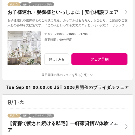
残席
無料
リアルタイム予約
お子様連れ・親御様といっしょに｜安心相談フェア
お子様連れや親御様とのご相談に最適。カップルはもちろん、おひとり、ご家族やご友
人との参加も大歓迎です。「この人と行っても大丈夫？」という不安なく、リラックス
して気軽にご相談いただける安心のフェアです。
11:00～
14:00～
16:00～
17:00～
90分程度
フェア予約
詳しくみる
同日開催の他のフェアを見る(3件)
Tue Sep 01 00:00:00 JST 2026月開催のブライダルフェア
9/1
(火)
残席
無料
リアルタイム予約
【青森で愛され続ける邸宅】一軒家貸切W体験フェ
ア