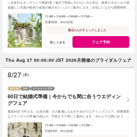
＼定休日もオンラインで相談OK／遠方で現地に行けない方も安心。銀座のサロンから画
面越しに写真や動画で会場の魅力をたっぷりご案内します。自宅にいながら隙間時間で
気軽に参加できる、便利なフェアです。
11:00～
14:00～
16:00～
17:00～
90分程度
最近2人がチェックしました
フェア予約
詳しくみる
Thu Aug 27 00:00:00 JST 2026月開催のブライダルフェア
8/27
(木)
残席
無料
リアルタイム予約
60日で結婚式準備｜今からでも間に合うウエディン
グフェア
最短60日で叶える、お急ぎ婚・少人数婚にもおすすめのウエディングフェア。経験豊富
なプランナーが準備の流れや、予算まで丁寧にご案内します。今からでも間に合う、安
心の結婚式準備をご提案いたします。
11:00～
14:00～
16:00～
17:00～
90分程度