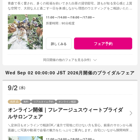
青森で長く愛され、多くの祝福を紡いできた白亜の貸切邸宅。誰もが知る安心感と上質
な空間で、大切な人と過ごす一日を体感しながら理想のウエディングをご相談いただけ
ます。
11:00～
14:00～
16:00～
17:00～
90分程度
フェア予約
詳しくみる
同日開催の他のフェアを見る(3件)
Wed Sep 02 00:00:00 JST 2026月開催のブライダルフェア
9/2
(水)
残席
無料
リアルタイム予約
オンライン相談
オンライン開催｜フレアージュスウィートブライダ
ルサロンフェア
＼定休日もオンラインで相談OK／遠方で現地に行けない方も安心。銀座のサロンから画
面越しに写真や動画で会場の魅力をたっぷりご案内します。自宅にいながら隙間時間で
気軽に参加できる、便利なフェアです。
11:00～
14:00～
16:00～
17:00～