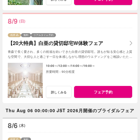
8/9
(日)
残席
無料
リアルタイム予約
【20大特典】白亜の貸切邸宅W体験フェア
青森で長く愛され、多くの祝福を紡いできた白亜の貸切邸宅。誰もが知る安心感と上質
な空間で、大切な人と過ごす一日を体感しながら理想のウエディングをご相談いただけ
ます。
10:00～
12:00～
14:00～
16:00～
90分程度
フェア予約
詳しくみる
Thu Aug 06 00:00:00 JST 2026月開催のブライダルフェア
8/6
(木)
残席
無料