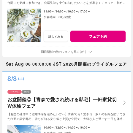
合間にも気軽に参加でき、会場見学を中心に知りたいことを効率よくチェック。初めて
の式場見学や情報収集にもおすすめです。
11:00～
14:00～
16:00～
17:00～
60分程度
フェア予約
詳しくみる
同日開催の他のフェアを見る(3件)
Sat Aug 08 00:00:00 JST 2026月開催のブライダルフェア
8/8
(土)
イチオシ
無料
お盆開催◎【青森で愛され続ける邸宅】一軒家貸切
W体験フェア
【お盆の連休中に結婚準備を進めたい方へ】青森で長く愛され、多くの祝福を紡いでき
た白亜の貸切邸宅。誰もが知る安心感と上質な空間で、大切な人と過ごす一日を体感し
ながら理想のウエディングをご相談いただけます
10:00～
12:00～
14:00～
16:00～
90分程度