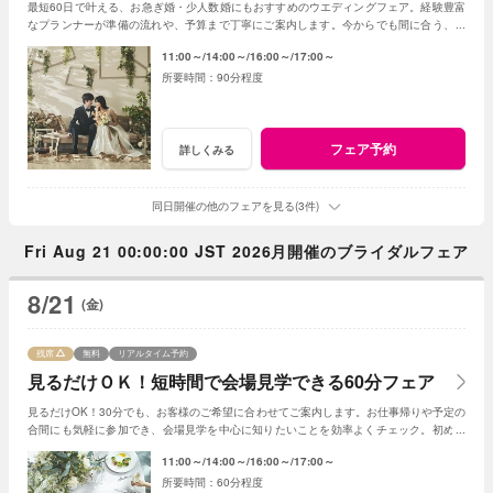
最短60日で叶える、お急ぎ婚・少人数婚にもおすすめのウエディングフェア。経験豊富
なプランナーが準備の流れや、予算まで丁寧にご案内します。今からでも間に合う、安
心の結婚式準備をご提案いたします。
11:00～
14:00～
16:00～
17:00～
90分程度
フェア予約
詳しくみる
同日開催の他のフェアを見る(3件)
Fri Aug 21 00:00:00 JST 2026月開催のブライダルフェア
8/21
(金)
残席
無料
リアルタイム予約
見るだけＯＫ！短時間で会場見学できる60分フェア
見るだけOK！30分でも、お客様のご希望に合わせてご案内します。お仕事帰りや予定の
合間にも気軽に参加でき、会場見学を中心に知りたいことを効率よくチェック。初めて
の式場見学や情報収集にもおすすめです。
11:00～
14:00～
16:00～
17:00～
60分程度