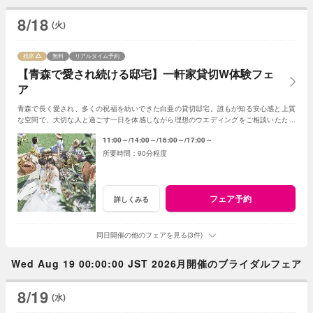
8/18
(火)
残席
無料
リアルタイム予約
【青森で愛され続ける邸宅】一軒家貸切W体験フェ
ア
青森で長く愛され、多くの祝福を紡いできた白亜の貸切邸宅。誰もが知る安心感と上質
な空間で、大切な人と過ごす一日を体感しながら理想のウエディングをご相談いただけ
ます。
11:00～
14:00～
16:00～
17:00～
90分程度
フェア予約
詳しくみる
同日開催の他のフェアを見る(3件)
Wed Aug 19 00:00:00 JST 2026月開催のブライダルフェア
8/19
(水)