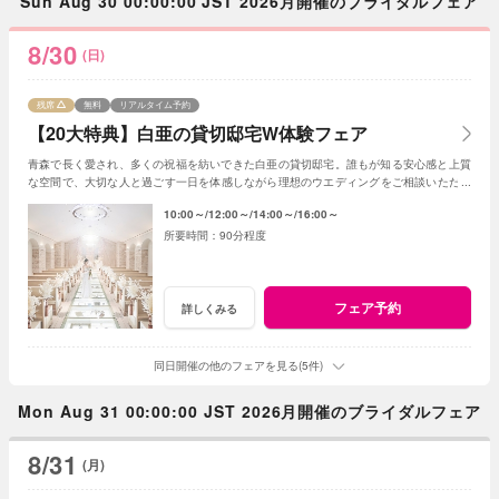
Sun Aug 30 00:00:00 JST 2026月開催のブライダルフェア
8/30
(日)
残席
無料
リアルタイム予約
【20大特典】白亜の貸切邸宅W体験フェア
青森で長く愛され、多くの祝福を紡いできた白亜の貸切邸宅。誰もが知る安心感と上質
な空間で、大切な人と過ごす一日を体感しながら理想のウエディングをご相談いただけ
ます。
10:00～
12:00～
14:00～
16:00～
90分程度
フェア予約
詳しくみる
同日開催の他のフェアを見る(5件)
Mon Aug 31 00:00:00 JST 2026月開催のブライダルフェア
8/31
(月)