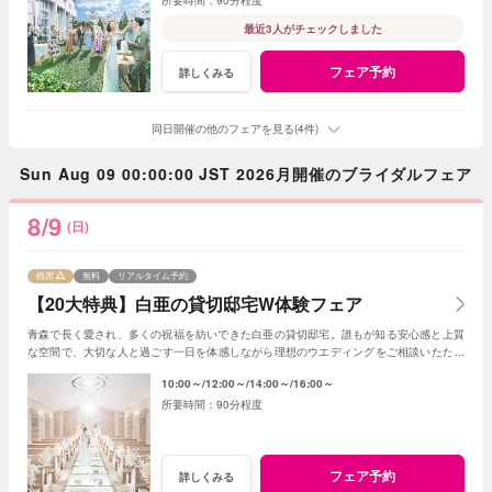
最近3人がチェックしました
フェア予約
詳しくみる
同日開催の他のフェアを見る(4件)
Sun Aug 09 00:00:00 JST 2026月開催のブライダルフェア
8/9
(日)
残席
無料
リアルタイム予約
【20大特典】白亜の貸切邸宅W体験フェア
青森で長く愛され、多くの祝福を紡いできた白亜の貸切邸宅。誰もが知る安心感と上質
な空間で、大切な人と過ごす一日を体感しながら理想のウエディングをご相談いただけ
ます。
10:00～
12:00～
14:00～
16:00～
90分程度
フェア予約
詳しくみる