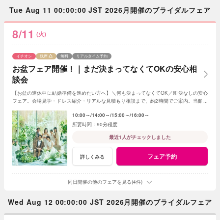
Tue Aug 11 00:00:00 JST 2026月開催のブライダルフェア
8/11
(火)
イチオシ
残席
無料
リアルタイム予約
お盆フェア開催！｜まだ決まってなくてOKの安心相
談会
【お盆の連休中に結婚準備を進めたい方へ】＼何も決まってなくてOK／即決なしの安心
フェア。会場見学・ドレス紹介・リアルな見積もり相談まで、約2時間でご案内。当館来
館数No.1フェアです。
10:00～
14:00～
15:00～
16:00～
90分程度
最近1人がチェックしました
フェア予約
詳しくみる
同日開催の他のフェアを見る(4件)
Wed Aug 12 00:00:00 JST 2026月開催のブライダルフェア