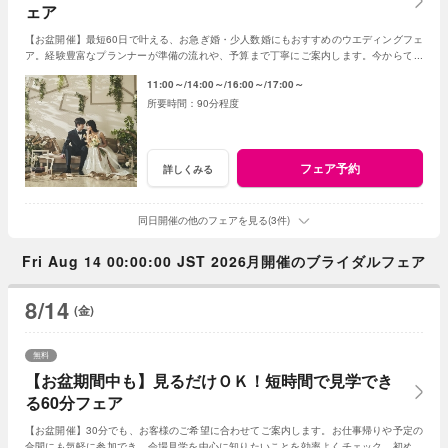
ェア
【お盆開催】最短60日で叶える、お急ぎ婚・少人数婚にもおすすめのウエディングフェ
ア。経験豊富なプランナーが準備の流れや、予算まで丁寧にご案内します。今からでも
間に合う、安心の結婚式準備をご提案します。
11:00～
14:00～
16:00～
17:00～
90分程度
フェア予約
詳しくみる
同日開催の他のフェアを見る(3件)
Fri Aug 14 00:00:00 JST 2026月開催のブライダルフェア
8/14
(金)
無料
【お盆期間中も】見るだけＯＫ！短時間で見学でき
る60分フェア
【お盆開催】30分でも、お客様のご希望に合わせてご案内します。お仕事帰りや予定の
合間にも気軽に参加でき、会場見学を中心に知りたいことを効率よくチェック。初めて