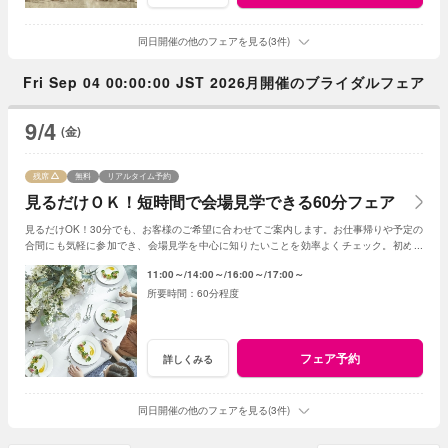
同日開催の他のフェアを見る(3件)
Fri Sep 04 00:00:00 JST 2026月開催のブライダルフェア
9/4
(金)
残席
無料
リアルタイム予約
見るだけＯＫ！短時間で会場見学できる60分フェア
見るだけOK！30分でも、お客様のご希望に合わせてご案内します。お仕事帰りや予定の
合間にも気軽に参加でき、会場見学を中心に知りたいことを効率よくチェック。初めて
の式場見学や情報収集にもおすすめです。
11:00～
14:00～
16:00～
17:00～
60分程度
フェア予約
詳しくみる
同日開催の他のフェアを見る(3件)