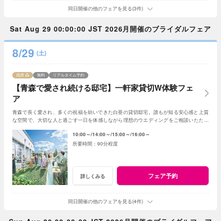
同日開催の他のフェアを見る(3件)
Sat Aug 29 00:00:00 JST 2026月開催のブライダルフェア
8/29
(土)
残席
無料
リアルタイム予約
【青森で愛され続ける邸宅】一軒家貸切W体験フェ
ア
青森で長く愛され、多くの祝福を紡いできた白亜の貸切邸宅。誰もが知る安心感と上質
な空間で、大切な人と過ごす一日を体感しながら理想のウエディングをご相談いただけ
ます。
10:00～
14:00～
15:00～
16:00～
90分程度
フェア予約
詳しくみる
同日開催の他のフェアを見る(4件)