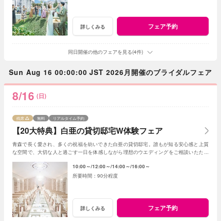
フェア予約
詳しくみる
同日開催の他のフェアを見る(4件)
Sun Aug 16 00:00:00 JST 2026月開催のブライダルフェア
8/16
(日)
残席
無料
リアルタイム予約
【20大特典】白亜の貸切邸宅W体験フェア
青森で長く愛され、多くの祝福を紡いできた白亜の貸切邸宅。誰もが知る安心感と上質
な空間で、大切な人と過ごす一日を体感しながら理想のウエディングをご相談いただけ
ます。
10:00～
12:00～
14:00～
16:00～
90分程度
フェア予約
詳しくみる