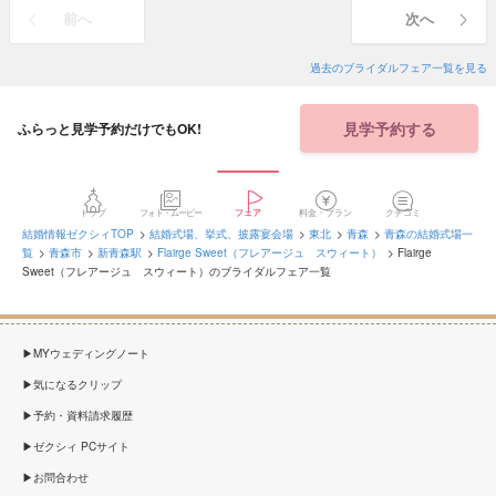
前へ
次へ
過去のブライダルフェア一覧を見る
見学予約する
ふらっと見学予約だけでもOK!
トップ
フォト・ムービー
フェア
料金・プラン
クチコミ
結婚情報ゼクシィTOP
結婚式場、挙式、披露宴会場
東北
青森
青森の結婚式場一
覧
青森市
新青森駅
Flairge Sweet（フレアージュ スウィート）
Flairge
Sweet（フレアージュ スウィート）のブライダルフェア一覧
MYウェディングノート
気になるクリップ
予約・資料請求履歴
ゼクシィ PCサイト
お問合わせ