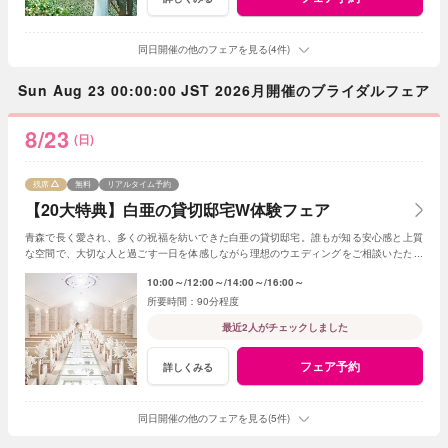
同日開催の他のフェアを見る(4件)
Sun Aug 23 00:00:00 JST 2026月開催のブライダルフェア
8/23
(日)
残席
無料
リアルタイム予約
【20大特典】白亜の貸切邸宅W体験フェア
青森で長く愛され、多くの祝福を紡いできた白亜の貸切邸宅。誰もが知る安心感と上質
な空間で、大切な人と過ごす一日を体感しながら理想のウエディングをご相談いただけ
ます。
10:00～
12:00～
14:00～
16:00～
90分程度
最近2人がチェックしました
フェア予約
詳しくみる
同日開催の他のフェアを見る(5件)