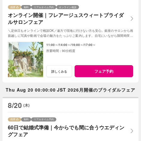
残席
無料
リアルタイム予約
オンライン相談
オンライン開催｜フレアージュスウィートブライダ
ルサロンフェア
＼定休日もオンラインで相談OK／遠方で現地に行けない方も安心。銀座のサロンから画
面越しに写真や動画で会場の魅力をたっぷりご案内します。自宅にいながら隙間時間で
気軽に参加できる、便利なフェアです。
11:00～
14:00～
16:00～
17:00～
90分程度
フェア予約
詳しくみる
Thu Aug 20 00:00:00 JST 2026月開催のブライダルフェア
8/20
(木)
残席
無料
リアルタイム予約
60日で結婚式準備｜今からでも間に合うウエディン
グフェア