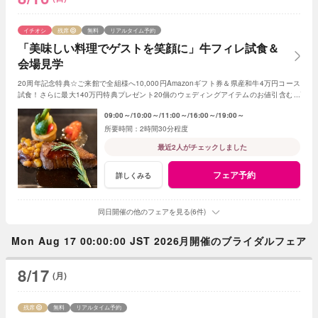
イチオシ
残席
無料
リアルタイム予約
「美味しい料理でゲストを笑顔に」牛フィレ試食＆
会場見学
20周年記念特典☆ご来館で全組様へ10,000円Amazonギフト券＆県産和牛4万円コース
試食！さらに最大140万円特典プレゼント20個のウェディングアイテムのお値引含むプ
レゼント
09:00～
10:00～
11:00～
16:00～
19:00～
2時間30分程度
最近2人がチェックしました
フェア予約
詳しくみる
同日開催の他のフェアを見る(6件)
Mon Aug 17 00:00:00 JST 2026月開催のブライダルフェア
8/17
(月)
残席
無料
リアルタイム予約