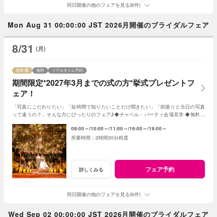
同日開催の他のフェアを見る(6件)
Mon Aug 31 00:00:00 JST 2026月開催のブライダルフェア
8/31
(月)
残席
無料
リアルタイム予約
期間限定*2027年3月までの式の方*挙式プレゼントフ
ェア！
「写真にこだわりたい」「短時間で知りたいことだけ聞きたい」「前撮りと当日の写真
って違うの？」そんな方にぴったりのフェア♪◆チャペル・パーティ会場見学 ◆無料フ
レンチ試食◆見積日程相談など◆
09:00～
10:00～
11:00～
16:00～
19:00～
2時間30分程度
フェア予約
詳しくみる
同日開催の他のフェアを見る(6件)
Wed Sep 02 00:00:00 JST 2026月開催のブライダルフェア