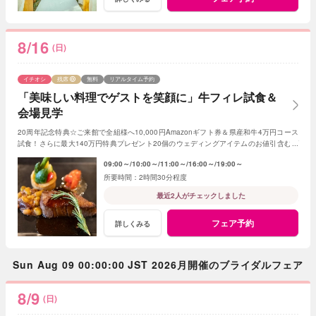
8/16
(日)
イチオシ
残席
無料
リアルタイム予約
「美味しい料理でゲストを笑顔に」牛フィレ試食＆
会場見学
20周年記念特典☆ご来館で全組様へ10,000円Amazonギフト券＆県産和牛4万円コース
試食！さらに最大140万円特典プレゼント20個のウェディングアイテムのお値引含むプ
レゼント
09:00～
10:00～
11:00～
16:00～
19:00～
2時間30分程度
最近2人がチェックしました
フェア予約
詳しくみる
Sun Aug 09 00:00:00 JST 2026月開催のブライダルフェア
8/9
(日)