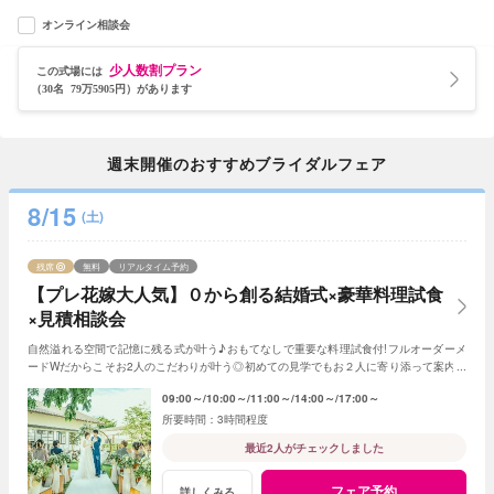
オンライン相談会
少人数割プラン
この式場には
（30名 79万5905円）があります
週末開催のおすすめブライダルフェア
8/15
(土)
残席
無料
リアルタイム予約
【プレ花嫁大人気】０から創る結婚式×豪華料理試食
×見積相談会
自然溢れる空間で記憶に残る式が叶う♪おもてなしで重要な料理試食付!フルオーダーメ
ードWだからこそお2人のこだわりが叶う◎初めての見学でもお２人に寄り添って案内さ
せていただきますのでご安心ください!
09:00～
10:00～
11:00～
14:00～
17:00～
3時間程度
最近2人がチェックしました
フェア予約
詳しくみる