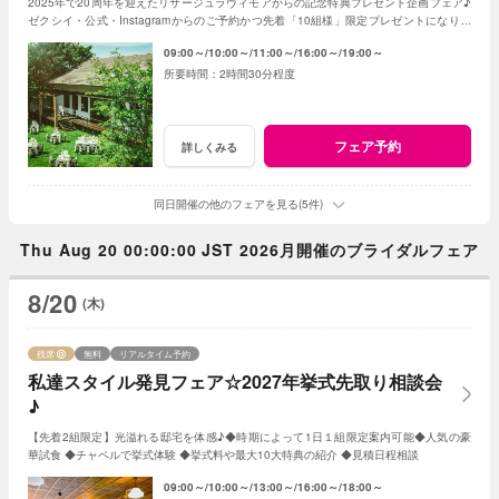
2025年で20周年を迎えたリサージュラヴィモアからの記念特典プレゼント企画フェア♪
ゼクシイ・公式・Instagramからのご予約かつ先着「10組様」限定プレゼントになりま
す！
09:00～
10:00～
11:00～
16:00～
19:00～
2時間30分程度
フェア予約
詳しくみる
同日開催の他のフェアを見る(5件)
Thu Aug 20 00:00:00 JST 2026月開催のブライダルフェア
8/20
(木)
残席
無料
リアルタイム予約
私達スタイル発見フェア☆2027年挙式先取り相談会
♪
【先着2組限定】光溢れる邸宅を体感♪◆時期によって1日１組限定案内可能◆人気の豪
華試食 ◆チャペルで挙式体験 ◆挙式料や最大10大特典の紹介 ◆見積日程相談
09:00～
10:00～
13:00～
16:00～
18:00～