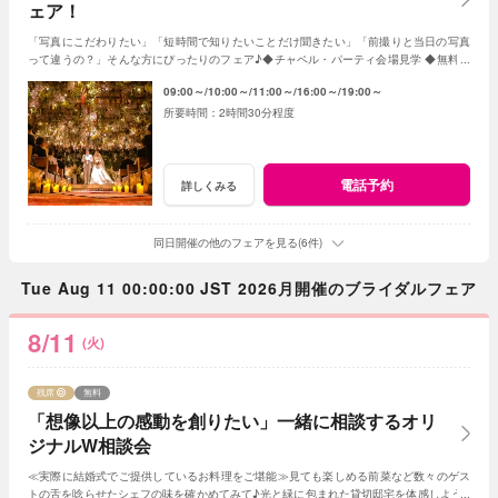
ェア！
「写真にこだわりたい」「短時間で知りたいことだけ聞きたい」「前撮りと当日の写真
って違うの？」そんな方にぴったりのフェア♪◆チャペル・パーティ会場見学 ◆無料フ
レンチ試食◆見積日程相談など◆
09:00～
10:00～
11:00～
16:00～
19:00～
2時間30分程度
電話予約
詳しくみる
同日開催の他のフェアを見る(6件)
Tue Aug 11 00:00:00 JST 2026月開催のブライダルフェア
8/11
(火)
残席
無料
「想像以上の感動を創りたい」一緒に相談するオリ
ジナルW相談会
≪実際に結婚式でご提供しているお料理をご堪能≫見ても楽しめる前菜など数々のゲス
トの舌を唸らせたシェフの味を確かめてみて♪光と緑に包まれた貸切邸宅を体感しよう♪