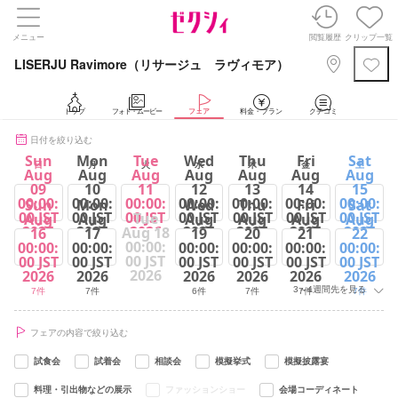
メニュー
閲覧履歴
クリップ一覧
LISERJU Ravimore（リサージュ ラヴィモア）
トップ
フォト・ムービー
フェア
料金・プラン
クチコミ
日付を絞り込む
Sun
Mon
Tue
Wed
Thu
Fri
Sat
日
月
火
水
木
金
土
Aug
Aug
Aug
Aug
Aug
Aug
Aug
09
10
11
12
13
14
15
00:00:
00:00:
00:00:
00:00:
00:00:
00:00:
00:00:
Sun
Mon
Wed
Thu
Fri
Sat
00 JST
00 JST
00 JST
00 JST
00 JST
00 JST
00 JST
Tue
Aug
Aug
Aug
Aug
Aug
Aug
2026
2026
2026
2026
2026
2026
2026
Aug 18
16
17
19
20
21
22
00:00:
00:00:
00:00:
00:00:
00:00:
00:00:
00:00:
7件
7件
7件
6件
7件
7件
7件
00 JST
00 JST
00 JST
00 JST
00 JST
00 JST
00 JST
2026
2026
2026
2026
2026
2026
2026
3～4週間先を見る
7件
7件
6件
7件
7件
7件
フェアの内容で絞り込む
試食会
試着会
相談会
模擬挙式
模擬披露宴
料理・引出物などの展示
ファッションショー
会場コーディネート