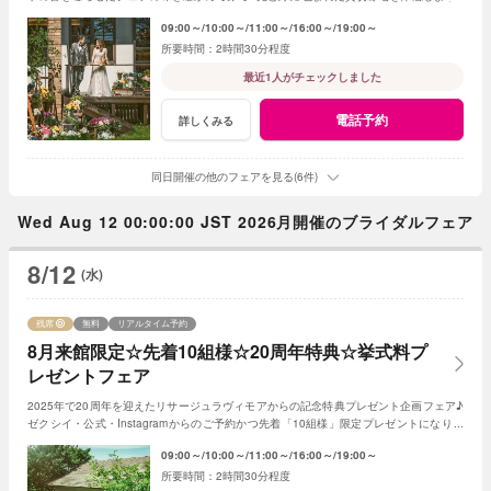
内容充実だから初めての見学でも安心♪
09:00～
10:00～
11:00～
16:00～
19:00～
2時間30分程度
最近1人がチェックしました
電話予約
詳しくみる
同日開催の他のフェアを見る(6件)
Wed Aug 12 00:00:00 JST 2026月開催のブライダルフェア
8/12
(水)
残席
無料
リアルタイム予約
8月来館限定☆先着10組様☆20周年特典☆挙式料プ
レゼントフェア
2025年で20周年を迎えたリサージュラヴィモアからの記念特典プレゼント企画フェア♪
ゼクシイ・公式・Instagramからのご予約かつ先着「10組様」限定プレゼントになりま
す！
09:00～
10:00～
11:00～
16:00～
19:00～
2時間30分程度