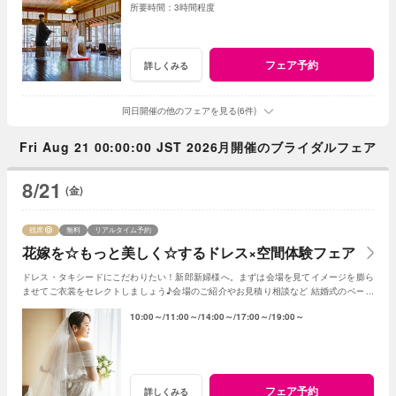
3時間程度
フェア予約
詳しくみる
同日開催の他のフェアを見る(6件)
Fri Aug 21 00:00:00 JST 2026月開催のブライダルフェア
8/21
(金)
残席
無料
リアルタイム予約
花嫁を☆もっと美しく☆するドレス×空間体験フェア
ドレス・タキシードにこだわりたい！新郎新婦様へ。まずは会場を見てイメージを膨ら
ませてご衣裳をセレクトしましょう♪会場のご紹介やお見積り相談など 結婚式のベース
となる部分のご紹介！
10:00～
11:00～
14:00～
17:00～
19:00～
フェア予約
詳しくみる