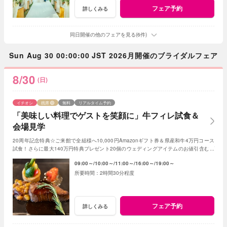
フェア予約
詳しくみる
同日開催の他のフェアを見る(6件)
Sun Aug 30 00:00:00 JST 2026月開催のブライダルフェア
8/30
(日)
イチオシ
残席
無料
リアルタイム予約
「美味しい料理でゲストを笑顔に」牛フィレ試食＆
会場見学
20周年記念特典☆ご来館で全組様へ10,000円Amazonギフト券＆県産和牛4万円コース
試食！さらに最大140万円特典プレゼント20個のウェディングアイテムのお値引含むプ
レゼント
09:00～
10:00～
11:00～
16:00～
19:00～
2時間30分程度
フェア予約
詳しくみる