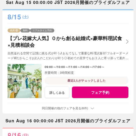
Sat Aug 15 00:00:00 JST 2026月開催のブライダルフェア
8/15
(土)
残席
無料
リアルタイム予約
【プレ花嫁大人気】０から創る結婚式×豪華料理試食
×見積相談会
自然溢れる空間で記憶に残る式が叶う♪おもてなしで重要な料理試食付!フルオーダーメ
ードWだからこそお2人のこだわりが叶う◎初めての見学でもお２人に寄り添って案内さ
せていただきますのでご安心ください!
09:00～
10:00～
11:00～
14:00～
17:00～
3時間程度
最近2人がチェックしました
フェア予約
詳しくみる
同日開催の他のフェアを見る(6件)
Sun Aug 16 00:00:00 JST 2026月開催のブライダルフェア
8/16
(日)