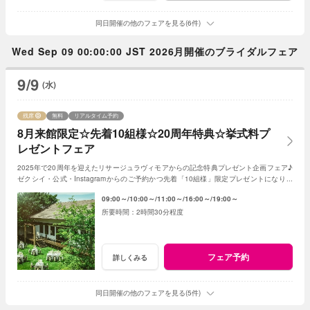
同日開催の他のフェアを見る(6件)
Wed Sep 09 00:00:00 JST 2026月開催のブライダルフェア
9/9
(水)
残席
無料
リアルタイム予約
8月来館限定☆先着10組様☆20周年特典☆挙式料プ
レゼントフェア
2025年で20周年を迎えたリサージュラヴィモアからの記念特典プレゼント企画フェア♪
ゼクシイ・公式・Instagramからのご予約かつ先着「10組様」限定プレゼントになりま
す！
09:00～
10:00～
11:00～
16:00～
19:00～
2時間30分程度
フェア予約
詳しくみる
同日開催の他のフェアを見る(5件)