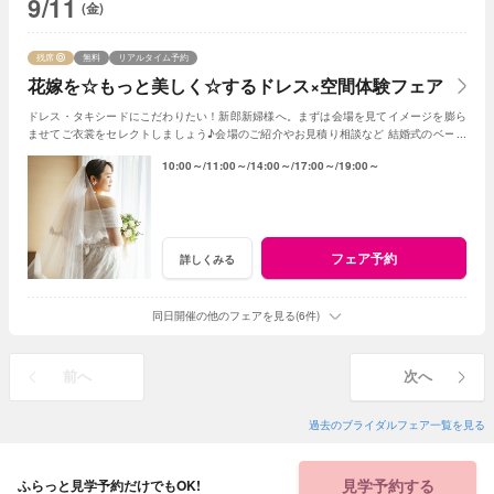
9/11
(金)
残席
無料
リアルタイム予約
花嫁を☆もっと美しく☆するドレス×空間体験フェア
ドレス・タキシードにこだわりたい！新郎新婦様へ。まずは会場を見てイメージを膨ら
ませてご衣裳をセレクトしましょう♪会場のご紹介やお見積り相談など 結婚式のベース
となる部分のご紹介！
10:00～
11:00～
14:00～
17:00～
19:00～
フェア予約
詳しくみる
同日開催の他のフェアを見る(6件)
前へ
次へ
過去のブライダルフェア一覧を見る
見学予約する
ふらっと見学予約だけでもOK!