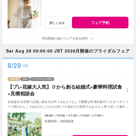
フェア予約
詳しくみる
同日開催の他のフェアを見る(6件)
Sat Aug 29 00:00:00 JST 2026月開催のブライダルフェア
8/29
(土)
残席
無料
リアルタイム予約
【プレ花嫁大人気】０から創る結婚式×豪華料理試食
×見積相談会
自然溢れる空間で記憶に残る式が叶う♪おもてなしで重要な料理試食付!フルオーダーメ
ードWだからこそお2人のこだわりが叶う◎初めての見学でもお２人に寄り添って案内さ
せていただきますのでご安心ください!
09:00～
10:00～
11:00～
14:00～
17:00～
3時間程度