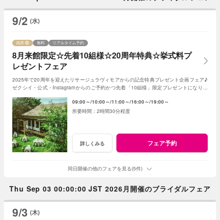
9/2
(水)
残席
無料
リアルタイム予約
8月来館限定☆先着10組様☆20周年特典☆挙式料プ
レゼントフェア
2025年で20周年を迎えたリサージュラヴィモアからの記念特典プレゼント企画フェア♪
ゼクシイ・公式・Instagramからのご予約かつ先着「10組様」限定プレゼントになりま
す！
09:00～
10:00～
11:00～
16:00～
19:00～
2時間30分程度
フェア予約
詳しくみる
同日開催の他のフェアを見る(5件)
Thu Sep 03 00:00:00 JST 2026月開催のブライダルフェア
9/3
(木)