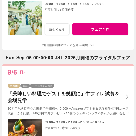
09:00～
10:00～
11:00～
14:00～
17:00～
3時間程度
フェア予約
詳しくみる
同日開催の他のフェアを見る(6件)
Sun Sep 06 00:00:00 JST 2026月開催のブライダルフェア
9/6
(日)
残席
無料
リアルタイム予約
「美味しい料理でゲストを笑顔に」牛フィレ試食＆
会場見学
20周年記念特典☆ご来館で全組様へ10,000円Amazonギフト券＆県産和牛4万円コース
試食！さらに最大140万円特典プレゼント20個のウェディングアイテムのお値引含むプ
レゼント
09:00～
10:00～
11:00～
16:00～
19:00～
2時間30分程度