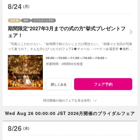
8/24
(月)
残席
無料
リアルタイム予約
期間限定*2027年3月までの式の方*挙式プレゼントフ
ェア！
「写真にこだわりたい」「短時間で知りたいことだけ聞きたい」「前撮りと当日の写真
って違うの？」そんな方にぴったりのフェア♪◆チャペル・パーティ会場見学 ◆無料フ
レンチ試食◆見積日程相談など◆
09:00～
10:00～
11:00～
16:00～
19:00～
2時間30分程度
フェア予約
詳しくみる
同日開催の他のフェアを見る(6件)
Wed Aug 26 00:00:00 JST 2026月開催のブライダルフェア
8/26
(水)