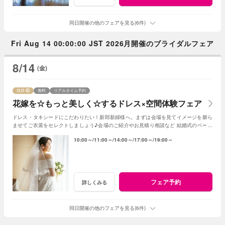
同日開催の他のフェアを見る(6件)
Fri Aug 14 00:00:00 JST 2026月開催のブライダルフェア
8/14
(金)
残席
無料
リアルタイム予約
花嫁を☆もっと美しく☆するドレス×空間体験フェア
ドレス・タキシードにこだわりたい！新郎新婦様へ。まずは会場を見てイメージを膨ら
ませてご衣裳をセレクトしましょう♪会場のご紹介やお見積り相談など 結婚式のベース
となる部分のご紹介！
10:00～
11:00～
14:00～
17:00～
19:00～
フェア予約
詳しくみる
同日開催の他のフェアを見る(6件)