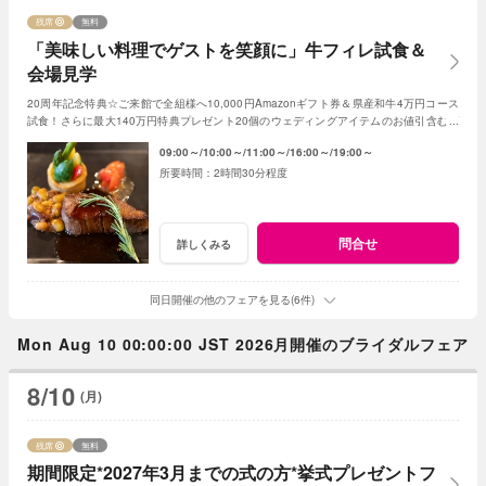
残席
無料
「美味しい料理でゲストを笑顔に」牛フィレ試食＆
会場見学
20周年記念特典☆ご来館で全組様へ10,000円Amazonギフト券＆県産和牛4万円コース
試食！さらに最大140万円特典プレゼント20個のウェディングアイテムのお値引含むプ
レゼント
09:00～
10:00～
11:00～
16:00～
19:00～
2時間30分程度
問合せ
詳しくみる
同日開催の他のフェアを見る(6件)
Mon Aug 10 00:00:00 JST 2026月開催のブライダルフェア
8/10
(月)
残席
無料
期間限定*2027年3月までの式の方*挙式プレゼントフ