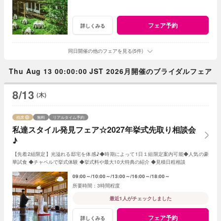
フェア予約
詳しくみる
同日開催の他のフェアを見る(5件)
Thu Aug 13 00:00:00 JST 2026月開催のブライダルフェア
8/13
(木)
残席
無料
リアルタイム予約
私達スタイル発見フェア☆2027年挙式先取り相談会
♪
【先着2組限定】光溢れる邸宅を体感♪◆時期によって1日１組限定案内可能◆人気の豪
華試食 ◆チャペルで挙式体験 ◆挙式料や最大10大特典の紹介 ◆見積日程相談
09:00～
10:00～
13:00～
16:00～
18:00～
3時間程度
最近1人がチェックしました
フェア予約
詳しくみる