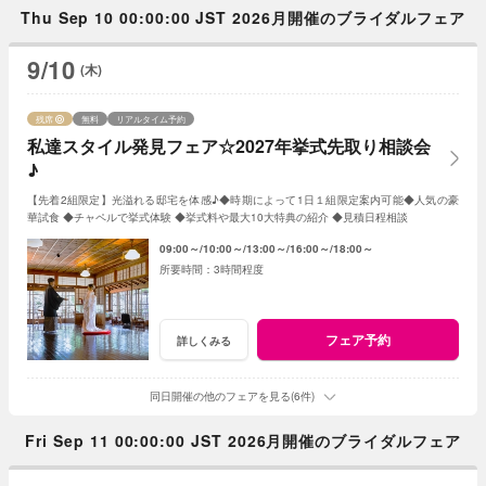
Thu Sep 10 00:00:00 JST 2026月開催のブライダルフェア
9/10
(木)
残席
無料
リアルタイム予約
私達スタイル発見フェア☆2027年挙式先取り相談会
♪
【先着2組限定】光溢れる邸宅を体感♪◆時期によって1日１組限定案内可能◆人気の豪
華試食 ◆チャペルで挙式体験 ◆挙式料や最大10大特典の紹介 ◆見積日程相談
09:00～
10:00～
13:00～
16:00～
18:00～
3時間程度
フェア予約
詳しくみる
同日開催の他のフェアを見る(6件)
Fri Sep 11 00:00:00 JST 2026月開催のブライダルフェア