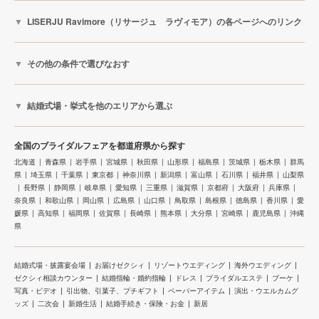
LISERJU Ravimore（リサージュ ラヴィモア）の各ページへのリンク
その他の条件で選びなおす
結婚式場・挙式を他のエリアから選ぶ
全国のブライダルフェアを都道府県から探す
北海道
青森県
岩手県
宮城県
秋田県
山形県
福島県
茨城県
栃木県
群馬
県
埼玉県
千葉県
東京都
神奈川県
新潟県
富山県
石川県
福井県
山梨県
長野県
静岡県
岐阜県
愛知県
三重県
滋賀県
京都府
大阪府
兵庫県
奈良県
和歌山県
岡山県
広島県
山口県
鳥取県
島根県
徳島県
香川県
愛
媛県
高知県
福岡県
佐賀県
長崎県
熊本県
大分県
宮崎県
鹿児島県
沖縄
県
結婚式場・披露宴会場
お届けゼクシィ
リゾートウエディング
海外ウエディング
ゼクシィ相談カウンター
結婚指輪・婚約指輪
ドレス
ブライダルエステ
ブーケ
写真・ビデオ
引出物、引菓子、プチギフト
ペーパーアイテム
演出・ウエルカムグ
ッズ
二次会
新婚生活
結婚手続き・保険・お金
新居