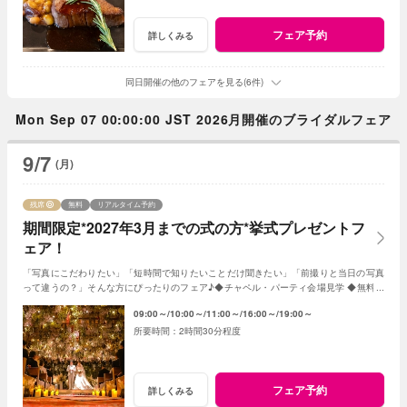
フェア予約
詳しくみる
同日開催の他のフェアを見る(6件)
Mon Sep 07 00:00:00 JST 2026月開催のブライダルフェア
9/7
(月)
残席
無料
リアルタイム予約
期間限定*2027年3月までの式の方*挙式プレゼントフ
ェア！
「写真にこだわりたい」「短時間で知りたいことだけ聞きたい」「前撮りと当日の写真
って違うの？」そんな方にぴったりのフェア♪◆チャペル・パーティ会場見学 ◆無料フ
レンチ試食◆見積日程相談など◆
09:00～
10:00～
11:00～
16:00～
19:00～
2時間30分程度
フェア予約
詳しくみる