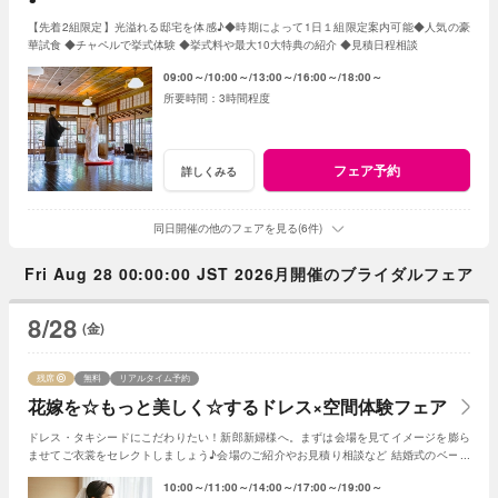
【先着2組限定】光溢れる邸宅を体感♪◆時期によって1日１組限定案内可能◆人気の豪
華試食 ◆チャペルで挙式体験 ◆挙式料や最大10大特典の紹介 ◆見積日程相談
09:00～
10:00～
13:00～
16:00～
18:00～
3時間程度
フェア予約
詳しくみる
同日開催の他のフェアを見る(6件)
Fri Aug 28 00:00:00 JST 2026月開催のブライダルフェア
8/28
(金)
残席
無料
リアルタイム予約
花嫁を☆もっと美しく☆するドレス×空間体験フェア
ドレス・タキシードにこだわりたい！新郎新婦様へ。まずは会場を見てイメージを膨ら
ませてご衣裳をセレクトしましょう♪会場のご紹介やお見積り相談など 結婚式のベース
となる部分のご紹介！
10:00～
11:00～
14:00～
17:00～
19:00～