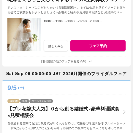
ドレス・タキシードにこだわりたい！新郎新婦様へ。まずは会場を見てイメージを膨ら
ませてご衣裳をセレクトしましょう♪会場のご紹介やお見積り相談など 結婚式のベース
となる部分のご紹介！
10:00～
11:00～
14:00～
17:00～
19:00～
フェア予約
詳しくみる
同日開催の他のフェアを見る(6件)
Sat Sep 05 00:00:00 JST 2026月開催のブライダルフェア
9/5
(土)
残席
無料
リアルタイム予約
【プレ花嫁大人気】０から創る結婚式×豪華料理試食
×見積相談会
自然溢れる空間で記憶に残る式が叶う♪おもてなしで重要な料理試食付!フルオーダーメ
ードWだからこそお2人のこだわりが叶う◎初めての見学でもお２人に寄り添って案内さ
せていただきますのでご安心ください!