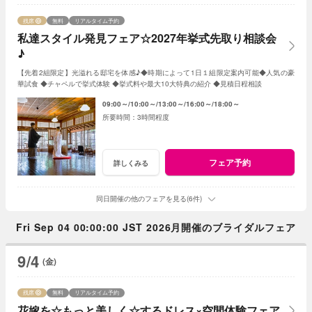
残席
無料
リアルタイム予約
私達スタイル発見フェア☆2027年挙式先取り相談会
♪
【先着2組限定】光溢れる邸宅を体感♪◆時期によって1日１組限定案内可能◆人気の豪
華試食 ◆チャペルで挙式体験 ◆挙式料や最大10大特典の紹介 ◆見積日程相談
09:00～
10:00～
13:00～
16:00～
18:00～
3時間程度
フェア予約
詳しくみる
同日開催の他のフェアを見る(6件)
Fri Sep 04 00:00:00 JST 2026月開催のブライダルフェア
9/4
(金)
残席
無料
リアルタイム予約
花嫁を☆もっと美しく☆するドレス×空間体験フェア