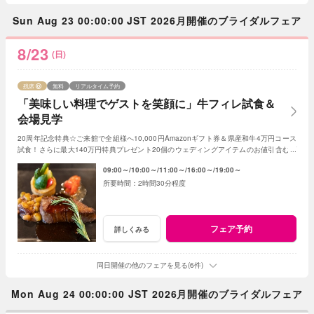
Sun Aug 23 00:00:00 JST 2026月開催のブライダルフェア
8/23
(日)
残席
無料
リアルタイム予約
「美味しい料理でゲストを笑顔に」牛フィレ試食＆
会場見学
20周年記念特典☆ご来館で全組様へ10,000円Amazonギフト券＆県産和牛4万円コース
試食！さらに最大140万円特典プレゼント20個のウェディングアイテムのお値引含むプ
レゼント
09:00～
10:00～
11:00～
16:00～
19:00～
2時間30分程度
フェア予約
詳しくみる
同日開催の他のフェアを見る(6件)
Mon Aug 24 00:00:00 JST 2026月開催のブライダルフェア