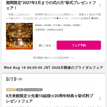
期間限定*2027年3月までの式の方*挙式プレゼントフ
ェア！
「写真にこだわりたい」「短時間で知りたいことだけ聞きたい」「前撮りと当日の写真
って違うの？」そんな方にぴったりのフェア♪◆チャペル・パーティ会場見学 ◆無料フ
レンチ試食◆見積日程相談など◆
09:00～
10:00～
11:00～
16:00～
19:00～
2時間30分程度
フェア予約
詳しくみる
同日開催の他のフェアを見る(6件)
Wed Aug 19 00:00:00 JST 2026月開催のブライダルフェア
8/19
(水)
残席
無料
リアルタイム予約
8月来館限定☆先着10組様☆20周年特典☆挙式料プ
レゼントフェア