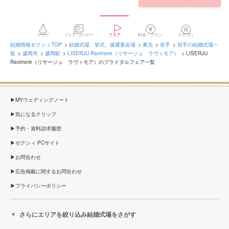
トップ
フォト・ムービー
フェア
料金・プラン
クチコミ
結婚情報ゼクシィTOP
結婚式場、挙式、披露宴会場
東北
岩手
岩手の結婚式場一
覧
盛岡市
盛岡駅
LISERJU Ravimore（リサージュ ラヴィモア）
LISERJU
Ravimore（リサージュ ラヴィモア）のブライダルフェア一覧
MYウェディングノート
気になるクリップ
予約・資料請求履歴
ゼクシィ PCサイト
お問合わせ
広告掲載に関するお問合わせ
プライバシーポリシー
さらにエリアを絞り込み結婚式場をさがす