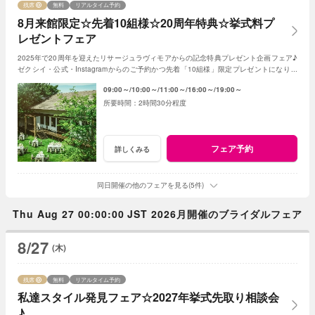
残席
無料
リアルタイム予約
8月来館限定☆先着10組様☆20周年特典☆挙式料プ
レゼントフェア
2025年で20周年を迎えたリサージュラヴィモアからの記念特典プレゼント企画フェア♪
ゼクシイ・公式・Instagramからのご予約かつ先着「10組様」限定プレゼントになりま
す！
09:00～
10:00～
11:00～
16:00～
19:00～
2時間30分程度
フェア予約
詳しくみる
同日開催の他のフェアを見る(5件)
Thu Aug 27 00:00:00 JST 2026月開催のブライダルフェア
8/27
(木)
残席
無料
リアルタイム予約
私達スタイル発見フェア☆2027年挙式先取り相談会
♪