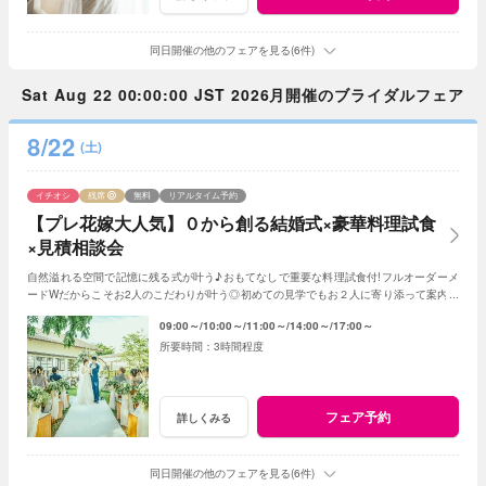
同日開催の他のフェアを見る(6件)
Sat Aug 22 00:00:00 JST 2026月開催のブライダルフェア
8/22
(土)
イチオシ
残席
無料
リアルタイム予約
【プレ花嫁大人気】０から創る結婚式×豪華料理試食
×見積相談会
自然溢れる空間で記憶に残る式が叶う♪おもてなしで重要な料理試食付!フルオーダーメ
ードWだからこそお2人のこだわりが叶う◎初めての見学でもお２人に寄り添って案内さ
せていただきますのでご安心ください!
09:00～
10:00～
11:00～
14:00～
17:00～
3時間程度
フェア予約
詳しくみる
同日開催の他のフェアを見る(6件)