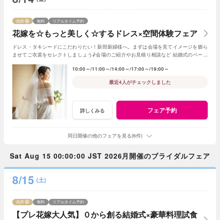
残席
無料
リアルタイム予約
花嫁を☆もっと美しく☆するドレス×空間体験フェア
ドレス・タキシードにこだわりたい！新郎新婦様へ。まずは会場を見てイメージを膨ら
ませてご衣裳をセレクトしましょう♪会場のご紹介やお見積り相談など 結婚式のベース
となる部分のご紹介！
10:00～
11:00～
14:00～
17:00～
19:00～
最近4人がチェックしました
フェア予約
詳しくみる
同日開催の他のフェアを見る(6件)
Sat Aug 15 00:00:00 JST 2026月開催のブライダルフェア
8/15
(土)
残席
無料
リアルタイム予約
【プレ花嫁大人気】０から創る結婚式×豪華料理試食