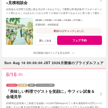
×見積相談会
自然溢れる空間で記憶に残る式が叶う♪おもてなしで重要な料理試食付!フルオーダーメ
ードWだからこそお2人のこだわりが叶う◎初めての見学でもお２人に寄り添って案内さ
せていただきますのでご安心ください!
09:00～
10:00～
11:00～
14:00～
17:00～
3時間程度
最近6人がチェックしました
フェア予約
詳しくみる
同日開催の他のフェアを見る(6件)
Sun Aug 16 00:00:00 JST 2026月開催のブライダルフェア
8/16
(日)
イチオシ
残席
無料
リアルタイム予約
「美味しい料理でゲストを笑顔に」牛フィレ試食＆
会場見学
20周年記念特典☆ご来館で全組様へ10,000円Amazonギフト券＆県産和牛4万円コース
試食！さらに最大140万円特典プレゼント20個のウェディングアイテムのお値引含むプ