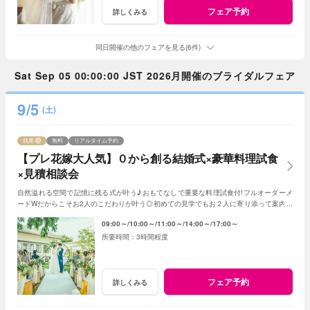
フェア予約
詳しくみる
同日開催の他のフェアを見る(6件)
Sat Sep 05 00:00:00 JST 2026月開催のブライダルフェア
9/5
(土)
残席
無料
リアルタイム予約
【プレ花嫁大人気】０から創る結婚式×豪華料理試食
×見積相談会
自然溢れる空間で記憶に残る式が叶う♪おもてなしで重要な料理試食付!フルオーダーメ
ードWだからこそお2人のこだわりが叶う◎初めての見学でもお２人に寄り添って案内さ
せていただきますのでご安心ください!
09:00～
10:00～
11:00～
14:00～
17:00～
3時間程度
フェア予約
詳しくみる