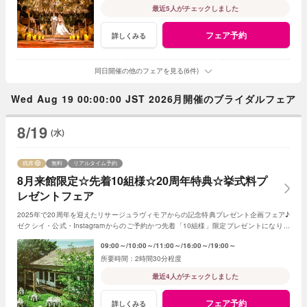
最近5人がチェックしました
フェア予約
詳しくみる
同日開催の他のフェアを見る(6件)
Wed Aug 19 00:00:00 JST 2026月開催のブライダルフェア
8/19
(水)
残席
無料
リアルタイム予約
8月来館限定☆先着10組様☆20周年特典☆挙式料プ
レゼントフェア
2025年で20周年を迎えたリサージュラヴィモアからの記念特典プレゼント企画フェア♪
ゼクシイ・公式・Instagramからのご予約かつ先着「10組様」限定プレゼントになりま
す！
09:00～
10:00～
11:00～
16:00～
19:00～
2時間30分程度
最近4人がチェックしました
フェア予約
詳しくみる