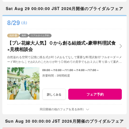
Sat Aug 29 00:00:00 JST 2026月開催のブライダルフェア
8/29
(土)
残席
無料
リアルタイム予約
【プレ花嫁大人気】０から創る結婚式×豪華料理試食
×見積相談会
自然溢れる空間で記憶に残る式が叶う♪おもてなしで重要な料理試食付!フルオーダーメ
ードWだからこそお2人のこだわりが叶う◎初めての見学でもお２人に寄り添って案内さ
せていただきますのでご安心ください!
09:00～
10:00～
11:00～
14:00～
17:00～
3時間程度
フェア予約
詳しくみる
同日開催の他のフェアを見る(6件)
Sun Aug 30 00:00:00 JST 2026月開催のブライダルフェア