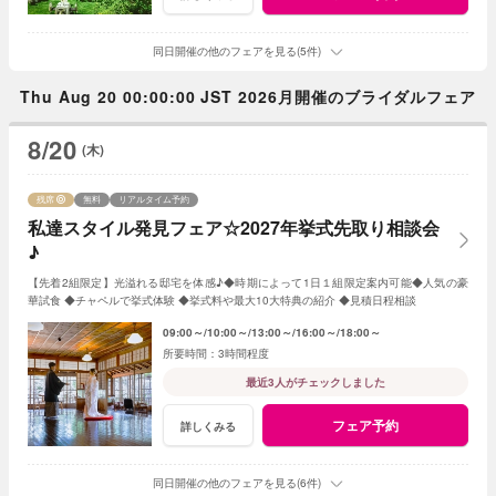
同日開催の他のフェアを見る(5件)
Thu Aug 20 00:00:00 JST 2026月開催のブライダルフェア
8/20
(木)
残席
無料
リアルタイム予約
私達スタイル発見フェア☆2027年挙式先取り相談会
♪
【先着2組限定】光溢れる邸宅を体感♪◆時期によって1日１組限定案内可能◆人気の豪
華試食 ◆チャペルで挙式体験 ◆挙式料や最大10大特典の紹介 ◆見積日程相談
09:00～
10:00～
13:00～
16:00～
18:00～
3時間程度
最近3人がチェックしました
フェア予約
詳しくみる
同日開催の他のフェアを見る(6件)