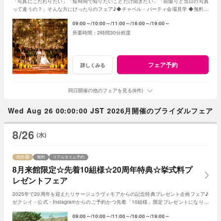
「写真にこだわりたい」「短時間で知りたいことだけ聞きたい」「前撮りと当日の写真
って違うの？」そんな方にぴったりのフェア♪◆チャペル・パーティ会場見学 ◆無料フ
レンチ試食◆見積日程相談など◆
09:00～
10:00～
11:00～
16:00～
19:00～
2時間30分程度
フェア予約
詳しくみる
同日開催の他のフェアを見る(6件)
Wed Aug 26 00:00:00 JST 2026月開催のブライダルフェア
8/26
(水)
残席
無料
リアルタイム予約
8月来館限定☆先着10組様☆20周年特典☆挙式料プ
レゼントフェア
2025年で20周年を迎えたリサージュラヴィモアからの記念特典プレゼント企画フェア♪
ゼクシイ・公式・Instagramからのご予約かつ先着「10組様」限定プレゼントになりま
す！
09:00～
10:00～
11:00～
16:00～
19:00～