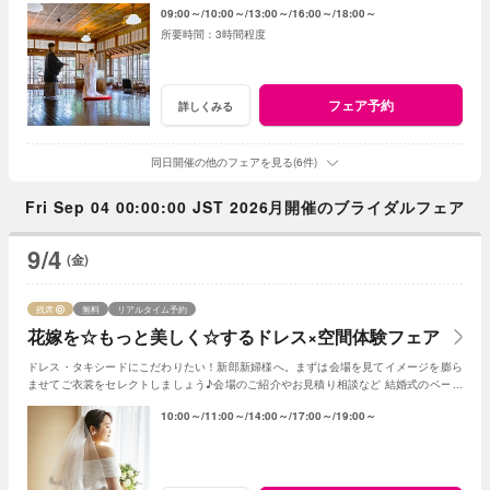
09:00～
10:00～
13:00～
16:00～
18:00～
3時間程度
フェア予約
詳しくみる
同日開催の他のフェアを見る(6件)
Fri Sep 04 00:00:00 JST 2026月開催のブライダルフェア
9/4
(金)
残席
無料
リアルタイム予約
花嫁を☆もっと美しく☆するドレス×空間体験フェア
ドレス・タキシードにこだわりたい！新郎新婦様へ。まずは会場を見てイメージを膨ら
ませてご衣裳をセレクトしましょう♪会場のご紹介やお見積り相談など 結婚式のベース
となる部分のご紹介！
10:00～
11:00～
14:00～
17:00～
19:00～