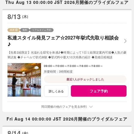
Thu Aug 13 00:00:00 JST 2026月開催のブライダルフェア
8/13
(木)
残席
無料
リアルタイム予約
私達スタイル発見フェア☆2027年挙式先取り相談会
♪
【先着2組限定】光溢れる邸宅を体感♪◆時期によって1日１組限定案内可能◆人気の豪
華試食 ◆チャペルで挙式体験 ◆挙式料や最大10大特典の紹介 ◆見積日程相談
09:00～
10:00～
13:00～
16:00～
18:00～
3時間程度
最近1人がチェックしました
フェア予約
詳しくみる
同日開催の他のフェアを見る(6件)
Fri Aug 14 00:00:00 JST 2026月開催のブライダルフェア
8/14
(金)