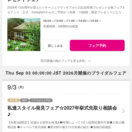
2025年で20周年を迎えたリサージュラヴィモアからの記念特典プレゼント企画フェア♪
ゼクシイ・公式・Instagramからのご予約かつ先着「10組様」限定プレゼントになりま
す！
09:00～
10:00～
11:00～
16:00～
19:00～
2時間30分程度
フェア予約
詳しくみる
同日開催の他のフェアを見る(5件)
Thu Sep 03 00:00:00 JST 2026月開催のブライダルフェア
9/3
(木)
残席
無料
リアルタイム予約
私達スタイル発見フェア☆2027年挙式先取り相談会
♪
【先着2組限定】光溢れる邸宅を体感♪◆時期によって1日１組限定案内可能◆人気の豪
華試食 ◆チャペルで挙式体験 ◆挙式料や最大10大特典の紹介 ◆見積日程相談