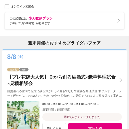
オンライン相談会
少人数割プラン
この式場には
（30名 79万5905円）があります
週末開催のおすすめブライダルフェア
8/8
(土)
残席
無料
【プレ花嫁大人気】０から創る結婚式×豪華料理試食
×見積相談会
自然溢れる空間で記憶に残る式が叶う♪おもてなしで重要な料理試食付!フルオーダーメ
ードWだからこそお2人のこだわりが叶う◎初めての見学でもお２人に寄り添って案内さ
せていただきますのでご安心ください!
09:00～
10:00～
11:00～
14:00～
17:00～
3時間程度
最近2人がチェックしました
電話予約
詳しくみる