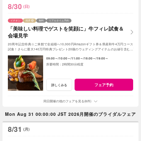
8/30
(日)
イチオシ
残席
無料
リアルタイム予約
「美味しい料理でゲストを笑顔に」牛フィレ試食＆
会場見学
20周年記念特典☆ご来館で全組様へ10,000円Amazonギフト券＆県産和牛4万円コース
試食！さらに最大140万円特典プレゼント20個のウェディングアイテムのお値引含むプ
レゼント
09:00～
10:00～
11:00～
16:00～
19:00～
2時間30分程度
フェア予約
詳しくみる
同日開催の他のフェアを見る(6件)
Mon Aug 31 00:00:00 JST 2026月開催のブライダルフェア
8/31
(月)