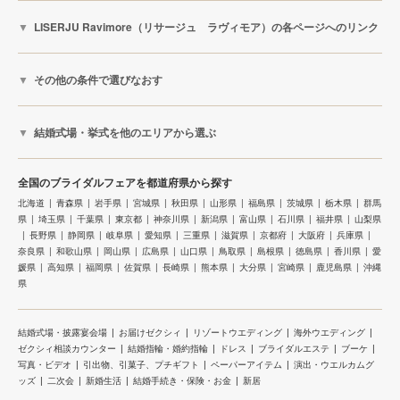
LISERJU Ravimore（リサージュ ラヴィモア）の各ページへのリンク
その他の条件で選びなおす
結婚式場・挙式を他のエリアから選ぶ
全国のブライダルフェアを都道府県から探す
北海道
青森県
岩手県
宮城県
秋田県
山形県
福島県
茨城県
栃木県
群馬
県
埼玉県
千葉県
東京都
神奈川県
新潟県
富山県
石川県
福井県
山梨県
長野県
静岡県
岐阜県
愛知県
三重県
滋賀県
京都府
大阪府
兵庫県
奈良県
和歌山県
岡山県
広島県
山口県
鳥取県
島根県
徳島県
香川県
愛
媛県
高知県
福岡県
佐賀県
長崎県
熊本県
大分県
宮崎県
鹿児島県
沖縄
県
結婚式場・披露宴会場
お届けゼクシィ
リゾートウエディング
海外ウエディング
ゼクシィ相談カウンター
結婚指輪・婚約指輪
ドレス
ブライダルエステ
ブーケ
写真・ビデオ
引出物、引菓子、プチギフト
ペーパーアイテム
演出・ウエルカムグ
ッズ
二次会
新婚生活
結婚手続き・保険・お金
新居