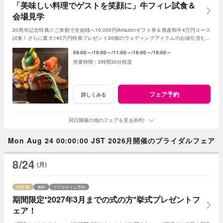
「美味しい料理でゲストを笑顔に」牛フィレ試食＆
会場見学
20周年記念特典☆ご来館で全組様へ10,000円Amazonギフト券＆県産和牛4万円コース
試食！さらに最大140万円特典プレゼント20個のウェディングアイテムのお値引含むプ
レゼント
09:00～
10:00～
11:00～
16:00～
19:00～
2時間30分程度
フェア予約
詳しくみる
同日開催の他のフェアを見る(6件)
Mon Aug 24 00:00:00 JST 2026月開催のブライダルフェア
8/24
(月)
残席
無料
リアルタイム予約
期間限定*2027年3月までの式の方*挙式プレゼントフ
ェア！