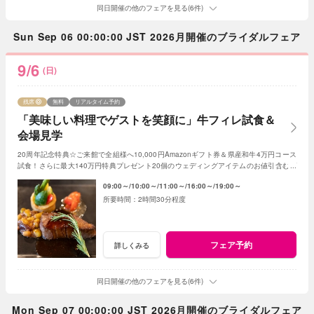
同日開催の他のフェアを見る(6件)
Sun Sep 06 00:00:00 JST 2026月開催のブライダルフェア
9/6
(日)
残席
無料
リアルタイム予約
「美味しい料理でゲストを笑顔に」牛フィレ試食＆
会場見学
20周年記念特典☆ご来館で全組様へ10,000円Amazonギフト券＆県産和牛4万円コース
試食！さらに最大140万円特典プレゼント20個のウェディングアイテムのお値引含むプ
レゼント
09:00～
10:00～
11:00～
16:00～
19:00～
2時間30分程度
フェア予約
詳しくみる
同日開催の他のフェアを見る(6件)
Mon Sep 07 00:00:00 JST 2026月開催のブライダルフェア