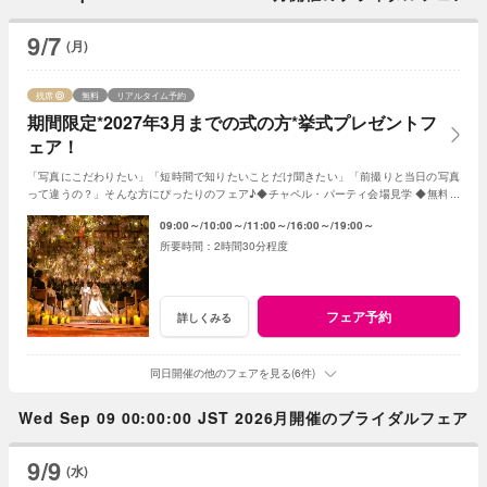
9/7
(月)
残席
無料
リアルタイム予約
期間限定*2027年3月までの式の方*挙式プレゼントフ
ェア！
「写真にこだわりたい」「短時間で知りたいことだけ聞きたい」「前撮りと当日の写真
って違うの？」そんな方にぴったりのフェア♪◆チャペル・パーティ会場見学 ◆無料フ
レンチ試食◆見積日程相談など◆
09:00～
10:00～
11:00～
16:00～
19:00～
2時間30分程度
フェア予約
詳しくみる
同日開催の他のフェアを見る(6件)
Wed Sep 09 00:00:00 JST 2026月開催のブライダルフェア
9/9
(水)