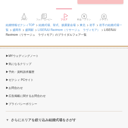
トップ
フォト・ムービー
フェア
料金・プラン
クチコミ
結婚情報ゼクシィTOP
結婚式場、挙式、披露宴会場
東北
岩手
岩手の結婚式場一
覧
盛岡市
盛岡駅
LISERJU Ravimore（リサージュ ラヴィモア）
LISERJU
Ravimore（リサージュ ラヴィモア）のブライダルフェア一覧
MYウェディングノート
気になるクリップ
予約・資料請求履歴
ゼクシィ PCサイト
お問合わせ
広告掲載に関するお問合わせ
プライバシーポリシー
さらにエリアを絞り込み結婚式場をさがす