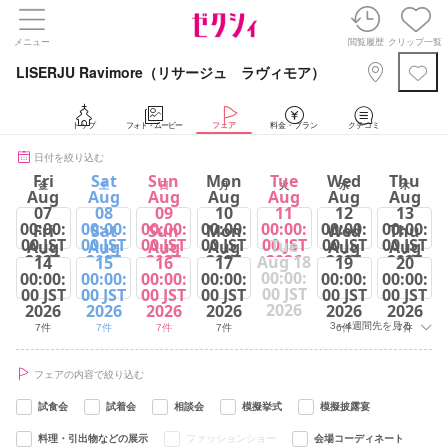
メニュー
閲覧履歴
クリップ一覧
LISERJU Ravimore（リサージュ ラヴィモア）
トップ
フォト・ムービー
フェア
料金・プラン
クチコミ
日付を絞り込む
Fri
Sat
Sun
Mon
Tue
Wed
Thu
金
土
日
月
火
水
木
Aug
Aug
Aug
Aug
Aug
Aug
Aug
07
08
09
10
11
12
13
00:00:
00:00:
00:00:
00:00:
00:00:
00:00:
00:00:
Fri
Sat
Sun
Mon
Wed
Thu
00 JST
00 JST
00 JST
00 JST
00 JST
00 JST
00 JST
Tue
Aug
Aug
Aug
Aug
Aug
Aug
2026
2026
2026
2026
2026
2026
2026
Aug 18
14
15
16
17
19
20
00:00:
00:00:
00:00:
00:00:
00:00:
00:00:
00:00:
7件
7件
7件
7件
7件
6件
7件
00 JST
00 JST
00 JST
00 JST
00 JST
00 JST
00 JST
2026
2026
2026
2026
2026
2026
2026
3～4週間先を見る
7件
7件
7件
7件
6件
7件
フェアの内容で絞り込む
試食会
試着会
相談会
模擬挙式
模擬披露宴
料理・引出物などの展示
ファッションショー
会場コーディネート