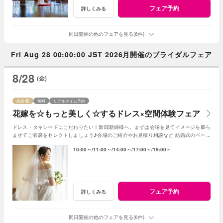
フェア予約
詳しくみる
同日開催の他のフェアを見る(6件)
Fri Aug 28 00:00:00 JST 2026月開催のブライダルフェア
8/28
(金)
残席
無料
リアルタイム予約
花嫁を☆もっと美しく☆するドレス×空間体験フェア
ドレス・タキシードにこだわりたい！新郎新婦様へ。まずは会場を見てイメージを膨ら
ませてご衣裳をセレクトしましょう♪会場のご紹介やお見積り相談など 結婚式のベース
となる部分のご紹介！
10:00～
11:00～
14:00～
17:00～
19:00～
フェア予約
詳しくみる
同日開催の他のフェアを見る(6件)