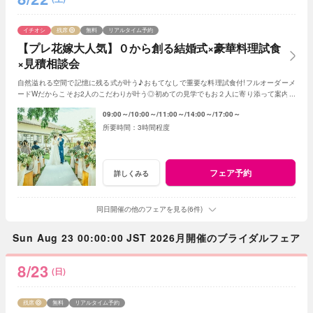
イチオシ
残席
無料
リアルタイム予約
【プレ花嫁大人気】０から創る結婚式×豪華料理試食
×見積相談会
自然溢れる空間で記憶に残る式が叶う♪おもてなしで重要な料理試食付!フルオーダーメ
ードWだからこそお2人のこだわりが叶う◎初めての見学でもお２人に寄り添って案内さ
せていただきますのでご安心ください!
09:00～
10:00～
11:00～
14:00～
17:00～
3時間程度
フェア予約
詳しくみる
同日開催の他のフェアを見る(6件)
Sun Aug 23 00:00:00 JST 2026月開催のブライダルフェア
8/23
(日)
残席
無料
リアルタイム予約