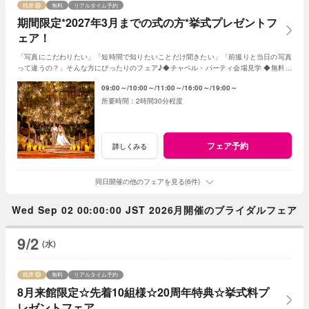
残席
無料
リアルタイム予約
期間限定*2027年3月までの式の方*挙式プレゼントフ
ェア！
「写真にこだわりたい」「短時間で知りたいことだけ聞きたい」「前撮りと当日の写真
って違うの？」そんな方にぴったりのフェア♪◆チャペル・パーティ会場見学 ◆無料フ
レンチ試食◆見積日程相談など◆
09:00～
10:00～
11:00～
16:00～
19:00～
2時間30分程度
フェア予約
詳しくみる
同日開催の他のフェアを見る(6件)
Wed Sep 02 00:00:00 JST 2026月開催のブライダルフェア
9/2
(水)
残席
無料
リアルタイム予約
8月来館限定☆先着10組様☆20周年特典☆挙式料プ
レゼントフェア