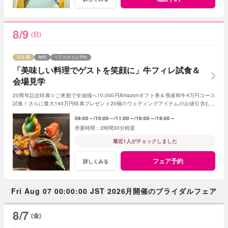
8/9
(日)
残席
無料
リアルタイム予約
「美味しい料理でゲストを笑顔に」牛フィレ試食＆
会場見学
20周年記念特典☆ご来館で全組様へ10,000円Amazonギフト券＆県産和牛4万円コース
試食！さらに最大140万円特典プレゼント20個のウェディングアイテムのお値引含むプ
レゼント
09:00～
10:00～
11:00～
16:00～
19:00～
2時間30分程度
最近1人がチェックしました
フェア予約
詳しくみる
Fri Aug 07 00:00:00 JST 2026月開催のブライダルフェア
8/7
(金)