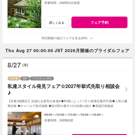
2時間30分程度
フェア予約
詳しくみる
同日開催の他のフェアを見る(5件)
Thu Aug 27 00:00:00 JST 2026月開催のブライダルフェア
8/27
(木)
残席
無料
リアルタイム予約
私達スタイル発見フェア☆2027年挙式先取り相談会
♪
【先着2組限定】光溢れる邸宅を体感♪◆時期によって1日１組限定案内可能◆人気の豪
華試食 ◆チャペルで挙式体験 ◆挙式料や最大10大特典の紹介 ◆見積日程相談
09:00～
10:00～
13:00～
16:00～
18:00～
3時間程度