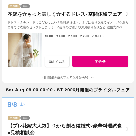
残席
無料
花嫁を☆もっと美しく☆するドレス×空間体験フェア
ドレス・タキシードにこだわりたい！新郎新婦様へ。まずは会場を見てイメージを膨ら
ませてご衣裳をセレクトしましょう♪会場のご紹介やお見積り相談など 結婚式のベース
となる部分のご紹介！
10:00～
11:00～
14:00～
17:00～
19:00～
問合せ
詳しくみる
同日開催の他のフェアを見る(6件)
Sat Aug 08 00:00:00 JST 2026月開催のブライダルフェア
8/8
(土)
残席
無料
【プレ花嫁大人気】０から創る結婚式×豪華料理試食
×見積相談会