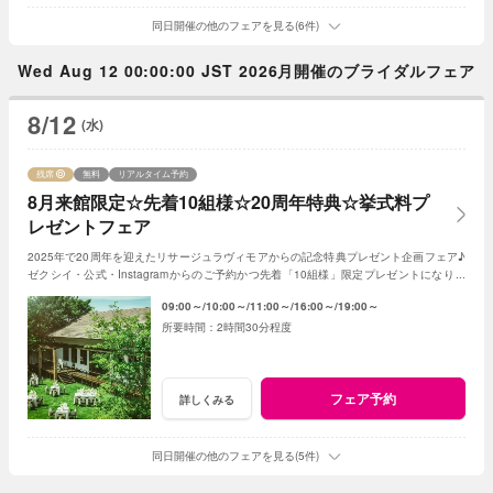
同日開催の他のフェアを見る(6件)
Wed Aug 12 00:00:00 JST 2026月開催のブライダルフェア
8/12
(水)
残席
無料
リアルタイム予約
8月来館限定☆先着10組様☆20周年特典☆挙式料プ
レゼントフェア
2025年で20周年を迎えたリサージュラヴィモアからの記念特典プレゼント企画フェア♪
ゼクシイ・公式・Instagramからのご予約かつ先着「10組様」限定プレゼントになりま
す！
09:00～
10:00～
11:00～
16:00～
19:00～
2時間30分程度
フェア予約
詳しくみる
同日開催の他のフェアを見る(5件)