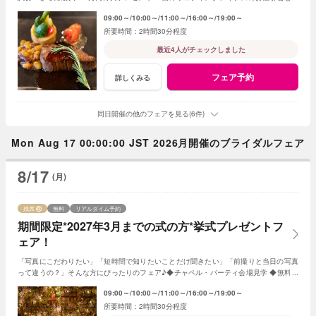
レゼント
09:00～
10:00～
11:00～
16:00～
19:00～
2時間30分程度
最近4人がチェックしました
フェア予約
詳しくみる
同日開催の他のフェアを見る(6件)
Mon Aug 17 00:00:00 JST 2026月開催のブライダルフェア
8/17
(月)
残席
無料
リアルタイム予約
期間限定*2027年3月までの式の方*挙式プレゼントフ
ェア！
「写真にこだわりたい」「短時間で知りたいことだけ聞きたい」「前撮りと当日の写真
って違うの？」そんな方にぴったりのフェア♪◆チャペル・パーティ会場見学 ◆無料フ
レンチ試食◆見積日程相談など◆
09:00～
10:00～
11:00～
16:00～
19:00～
2時間30分程度