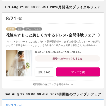
Fri Aug 21 00:00:00 JST 2026月開催のブライダルフェア
8/21
(金)
残席
無料
リアルタイム予約
花嫁を☆もっと美しく☆するドレス×空間体験フェア
ドレス・タキシードにこだわりたい！新郎新婦様へ。まずは会場を見てイメージを膨ら
ませてご衣裳をセレクトしましょう♪会場のご紹介やお見積り相談など 結婚式のベース
となる部分のご紹介！
10:00～
11:00～
14:00～
17:00～
19:00～
最近4人がチェックしました
フェア予約
詳しくみる
同日開催の他のフェアを見る(6件)
Sat Aug 22 00:00:00 JST 2026月開催のブライダルフェア
8/22
(土)