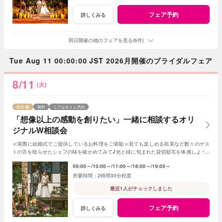
フェア予約
詳しくみる
同日開催の他のフェアを見る(6件)
Tue Aug 11 00:00:00 JST 2026月開催のブライダルフェア
8/11
(火)
残席
無料
リアルタイム予約
「想像以上の感動を創りたい」一緒に相談するオリ
ジナルW相談会
≪実際に結婚式でご提供しているお料理をご堪能≫見ても楽しめる前菜など数々のゲス
トの舌を唸らせたシェフの味を確かめてみて♪光と緑に包まれた貸切邸宅を体感しよう♪
内容充実だから初めての見学でも安心♪
09:00～
10:00～
11:00～
16:00～
19:00～
2時間30分程度
最近1人がチェックしました
フェア予約
詳しくみる