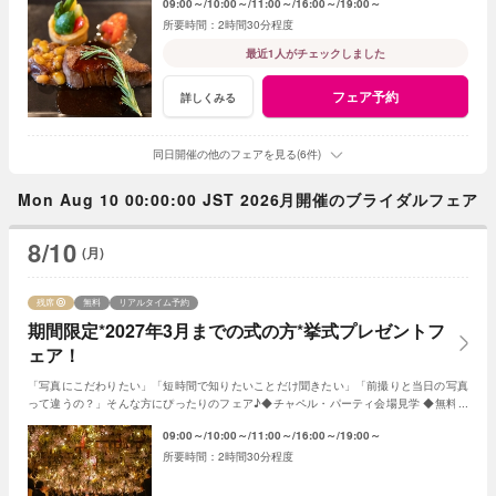
09:00～
10:00～
11:00～
16:00～
19:00～
2時間30分程度
最近1人がチェックしました
フェア予約
詳しくみる
同日開催の他のフェアを見る(6件)
Mon Aug 10 00:00:00 JST 2026月開催のブライダルフェア
8/10
(月)
残席
無料
リアルタイム予約
期間限定*2027年3月までの式の方*挙式プレゼントフ
ェア！
「写真にこだわりたい」「短時間で知りたいことだけ聞きたい」「前撮りと当日の写真
って違うの？」そんな方にぴったりのフェア♪◆チャペル・パーティ会場見学 ◆無料フ
レンチ試食◆見積日程相談など◆
09:00～
10:00～
11:00～
16:00～
19:00～
2時間30分程度