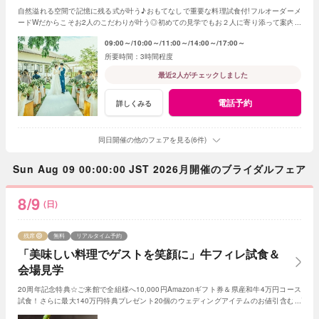
自然溢れる空間で記憶に残る式が叶う♪おもてなしで重要な料理試食付!フルオーダーメ
ードWだからこそお2人のこだわりが叶う◎初めての見学でもお２人に寄り添って案内さ
せていただきますのでご安心ください!
09:00～
10:00～
11:00～
14:00～
17:00～
3時間程度
最近2人がチェックしました
電話予約
詳しくみる
同日開催の他のフェアを見る(6件)
Sun Aug 09 00:00:00 JST 2026月開催のブライダルフェア
8/9
(日)
残席
無料
リアルタイム予約
「美味しい料理でゲストを笑顔に」牛フィレ試食＆
会場見学
20周年記念特典☆ご来館で全組様へ10,000円Amazonギフト券＆県産和牛4万円コース
試食！さらに最大140万円特典プレゼント20個のウェディングアイテムのお値引含むプ
レゼント