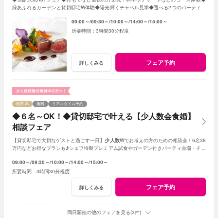
緑あふれるガーデンと貸切邸宅W体験◆陽光輝くチャペル見学◆選べる2つのパーティ会
場≪衣裳・送迎バスなど10大特典付≫
09:00～
09:30～
10:00～
14:00～
15:00～
3時間30分程度
フェア予約
詳しくみる
残席
無料
リアルタイム予約
◆６名～OK！◆貸切邸宅で叶える【少人数会食婚】
相談フェア
【貸切邸宅で大切なゲストと過ごす一日】
少人数
Wでお考えの方のための相談会！6名38
万円などお得なプランも♪シェフ特製プレミアム試食やガーデン付きパーティ会場・チャ
ペル見学など充実のフェア
09:00～
09:30～
10:00～
14:00～
15:00～
3時間30分程度
フェア予約
詳しくみる
同日開催の他のフェアを見る(3件)