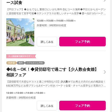
ース試食
【平日フェア】◆おもてなし重視◎にいがた和牛含むコース無料◆平日だからガーデン
と貸切邸宅全て見学可能◆ステンドグラスが美しいチャペル見学◆選べる2つのパーティ
会場など≪衣裳・送迎バスなど特典付≫
12:00～
13:00～
14:00～
15:00～
3時間30分程度
フェア予約
詳しくみる
残席
無料
リアルタイム予約
◆6名～OK！◆貸切邸宅で過ごす【少人数会食婚】
相談フェア
【貸切邸宅で大切なゲストと過ごす特別な1日】
少人数
Ｗでお考えの方のための相談会！
6名38万円などお得プランも♪ガーデン付きパーティ会場・チャペル見学など充実のフェ
ア
12:00～
13:00～
14:00～
15:00～
3時間30分程度
フェア予約
詳しくみる