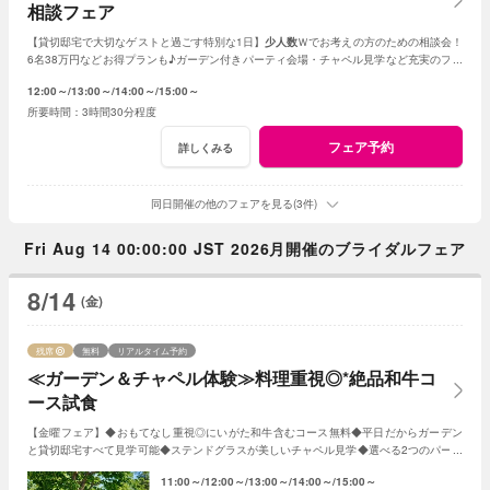
相談フェア
【貸切邸宅で大切なゲストと過ごす特別な1日】
少人数
Ｗでお考えの方のための相談会！
6名38万円などお得プランも♪ガーデン付きパーティ会場・チャペル見学など充実のフェ
ア
12:00～
13:00～
14:00～
15:00～
3時間30分程度
フェア予約
詳しくみる
同日開催の他のフェアを見る(3件)
Fri Aug 14 00:00:00 JST 2026月開催のブライダルフェア
8/14
(金)
残席
無料
リアルタイム予約
≪ガーデン＆チャペル体験≫料理重視◎*絶品和牛コ
ース試食
【金曜フェア】◆おもてなし重視◎にいがた和牛含むコース無料◆平日だからガーデン
と貸切邸宅すべて見学可能◆ステンドグラスが美しいチャペル見学◆選べる2つのパーテ
ィ会場など≪衣裳・送迎バスなど特典付≫
11:00～
12:00～
13:00～
14:00～
15:00～