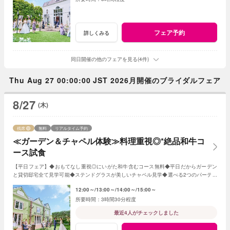
フェア予約
詳しくみる
同日開催の他のフェアを見る(4件)
Thu Aug 27 00:00:00 JST 2026月開催のブライダルフェア
8/27
(木)
残席
無料
リアルタイム予約
≪ガーデン＆チャペル体験≫料理重視◎*絶品和牛コ
ース試食
【平日フェア】◆おもてなし重視◎にいがた和牛含むコース無料◆平日だからガーデン
と貸切邸宅全て見学可能◆ステンドグラスが美しいチャペル見学◆選べる2つのパーティ
会場など≪衣裳・送迎バスなど特典付≫
12:00～
13:00～
14:00～
15:00～
3時間30分程度
最近4人がチェックしました