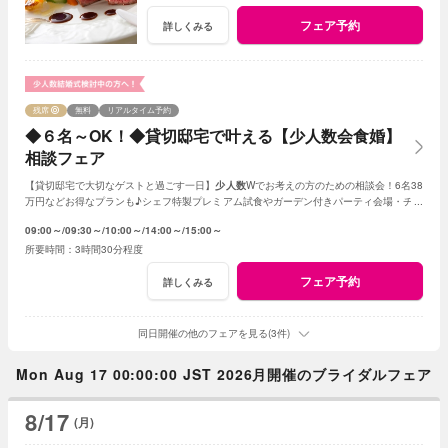
フェア予約
詳しくみる
残席
無料
リアルタイム予約
◆６名～OK！◆貸切邸宅で叶える【少人数会食婚】
相談フェア
【貸切邸宅で大切なゲストと過ごす一日】
少人数
Wでお考えの方のための相談会！6名38
万円などお得なプランも♪シェフ特製プレミアム試食やガーデン付きパーティ会場・チャ
ペル見学など充実のフェア
09:00～
09:30～
10:00～
14:00～
15:00～
3時間30分程度
フェア予約
詳しくみる
同日開催の他のフェアを見る(3件)
Mon Aug 17 00:00:00 JST 2026月開催のブライダルフェア
8/17
(月)