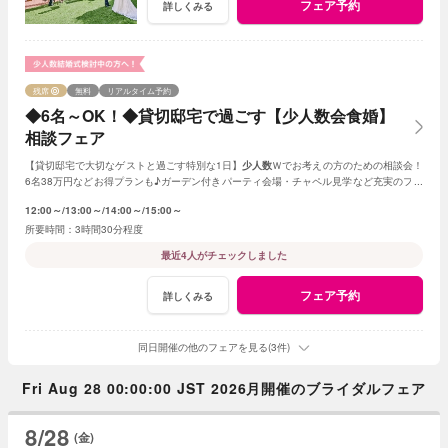
フェア予約
詳しくみる
残席
無料
リアルタイム予約
◆6名～OK！◆貸切邸宅で過ごす【少人数会食婚】
相談フェア
【貸切邸宅で大切なゲストと過ごす特別な1日】
少人数
Ｗでお考えの方のための相談会！
6名38万円などお得プランも♪ガーデン付きパーティ会場・チャペル見学など充実のフェ
ア
12:00～
13:00～
14:00～
15:00～
3時間30分程度
最近4人がチェックしました
フェア予約
詳しくみる
同日開催の他のフェアを見る(3件)
Fri Aug 28 00:00:00 JST 2026月開催のブライダルフェア
8/28
(金)