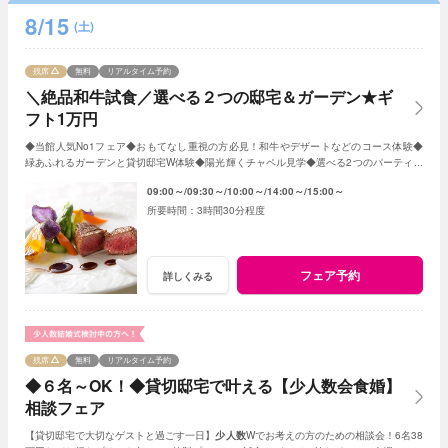
8/15
(土)
残席
無料
リアルタイム予約
＼絶品和牛試食／選べる２つの邸宅＆ガーデン★ギ
フト1万円
◆当館人気No1フェア◆おもてなし重視の方必見！和牛やデザートなどのコース体験◆
緑あふれるガーデンと貸切邸宅W体験◆陽光輝くチャペル見学◆選べる2つのパーティ会
場≪衣裳・送迎バスなど10大特典付≫
09:00～
09:30～
10:00～
14:00～
15:00～
3時間30分程度
フェア予約
詳しくみる
残席
無料
リアルタイム予約
◆６名～OK！◆貸切邸宅で叶える【少人数会食婚】
相談フェア
【貸切邸宅で大切なゲストと過ごす一日】
少人数
Wでお考えの方のための相談会！6名38