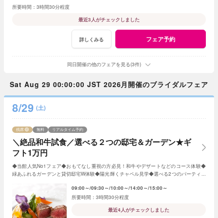
3時間30分程度
最近3人がチェックしました
フェア予約
詳しくみる
同日開催の他のフェアを見る(3件)
Sat Aug 29 00:00:00 JST 2026月開催のブライダルフェア
8/29
(土)
残席
無料
リアルタイム予約
＼絶品和牛試食／選べる２つの邸宅＆ガーデン★ギ
フト1万円
◆当館人気No1フェア◆おもてなし重視の方必見！和牛やデザートなどのコース体験◆
緑あふれるガーデンと貸切邸宅W体験◆陽光輝くチャペル見学◆選べる2つのパーティ会
場≪衣裳・送迎バスなど10大特典付≫
09:00～
09:30～
10:00～
14:00～
15:00～
3時間30分程度
最近4人がチェックしました