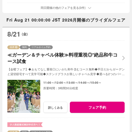
同日開催の他のフェアを見る(3件)
Fri Aug 21 00:00:00 JST 2026月開催のブライダルフェア
8/21
(金)
残席
無料
リアルタイム予約
≪ガーデン＆チャペル体験≫料理重視◎*絶品和牛コ
ース試食
【金曜フェア】◆おもてなし重視◎にいがた和牛含むコース無料◆平日だからガーデン
と貸切邸宅すべて見学可能◆ステンドグラスが美しいチャペル見学◆選べる2つのパーテ
ィ会場など≪衣裳・送迎バスなど特典付≫
11:00～
12:00～
13:00～
14:00～
15:00～
3時間30分程度
フェア予約
詳しくみる