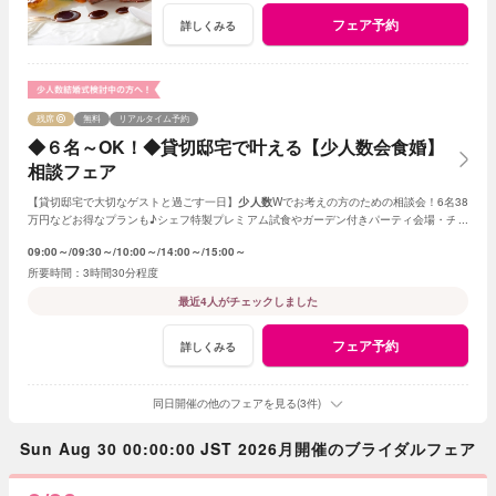
フェア予約
詳しくみる
残席
無料
リアルタイム予約
◆６名～OK！◆貸切邸宅で叶える【少人数会食婚】
相談フェア
【貸切邸宅で大切なゲストと過ごす一日】
少人数
Wでお考えの方のための相談会！6名38
万円などお得なプランも♪シェフ特製プレミアム試食やガーデン付きパーティ会場・チャ
ペル見学など充実のフェア
09:00～
09:30～
10:00～
14:00～
15:00～
3時間30分程度
最近4人がチェックしました
フェア予約
詳しくみる
同日開催の他のフェアを見る(3件)
Sun Aug 30 00:00:00 JST 2026月開催のブライダルフェア