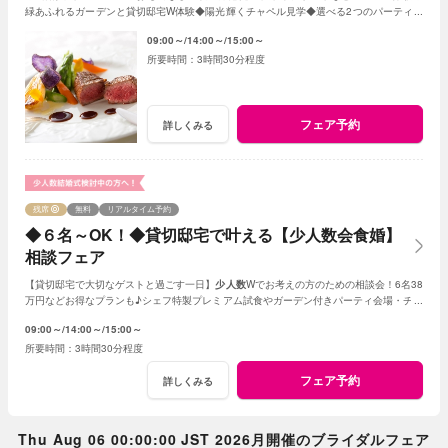
緑あふれるガーデンと貸切邸宅W体験◆陽光輝くチャペル見学◆選べる2つのパーティ会
場≪衣裳・送迎バスなど10大特典付≫
09:00～
14:00～
15:00～
3時間30分程度
フェア予約
詳しくみる
残席
無料
リアルタイム予約
◆６名～OK！◆貸切邸宅で叶える【少人数会食婚】
相談フェア
【貸切邸宅で大切なゲストと過ごす一日】
少人数
Wでお考えの方のための相談会！6名38
万円などお得なプランも♪シェフ特製プレミアム試食やガーデン付きパーティ会場・チャ
ペル見学など充実のフェア
09:00～
14:00～
15:00～
3時間30分程度
フェア予約
詳しくみる
Thu Aug 06 00:00:00 JST 2026月開催のブライダルフェア