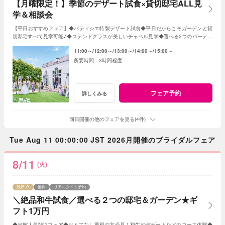
【月曜限定！】季節のデザート試食×貸切邸宅ALL見
学＆相談会
【平日おすすめフェア】◆パティシエ特製デザート試食◆平日だからこそガーデンと貸
切邸宅すべて見学可能♪◆ステンドグラスが美しいチャペル見学◆選べる2つのパーティ
会場など≪衣裳・送迎バスなど特典付≫
11:00～
12:00～
13:00～
14:00～
15:00～
3時間程度
フェア予約
詳しくみる
同日開催の他のフェアを見る(4件)
Tue Aug 11 00:00:00 JST 2026月開催のブライダルフェア
8/11
(火)
残席
無料
リアルタイム予約
＼絶品和牛試食／選べる２つの邸宅＆ガーデン★ギ
フト1万円
◆当館人気No1フェア◆おもてなし重視の方必見！和牛やデザートなどのコース体験◆