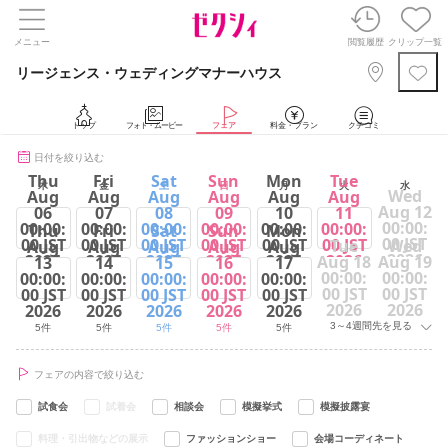
メニュー
閲覧履歴
クリップ一覧
リージェンス・ウェディングマナーハウス
トップ
フォト・ムービー
フェア
料金・プラン
クチコミ
日付を絞り込む
Thu
Fri
Sat
Sun
Mon
Tue
木
金
土
日
月
火
水
Wed
Aug
Aug
Aug
Aug
Aug
Aug
Aug 12
06
07
08
09
10
11
00:00:
00:00:
00:00:
00:00:
00:00:
00:00:
00:00:
Thu
Fri
Sat
Sun
Mon
00 JST
00 JST
00 JST
00 JST
00 JST
00 JST
00 JST
Tue
Wed
Aug
Aug
Aug
Aug
Aug
2026
2026
2026
2026
2026
2026
2026
Aug 18
Aug 19
13
14
15
16
17
00:00:
00:00:
00:00:
00:00:
00:00:
00:00:
00:00:
5件
5件
5件
5件
5件
5件
00 JST
00 JST
00 JST
00 JST
00 JST
00 JST
00 JST
2026
2026
2026
2026
2026
2026
2026
3～4週間先を見る
5件
5件
5件
5件
5件
フェアの内容で絞り込む
試食会
試着会
相談会
模擬挙式
模擬披露宴
料理・引出物などの展示
ファッションショー
会場コーディネート