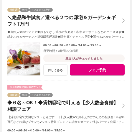
残席
無料
リアルタイム予約
＼絶品和牛試食／選べる２つの邸宅＆ガーデン★ギ
フト1万円
◆当館人気No1フェア◆おもてなし重視の方必見！和牛やデザートなどのコース体験◆
緑あふれるガーデンと貸切邸宅W体験◆陽光輝くチャペル見学◆選べる2つのパーティ会
場≪衣裳・送迎バスなど10大特典付≫
09:00～
09:30～
10:00～
14:00～
15:00～
3時間30分程度
最近1人がチェックしました
フェア予約
詳しくみる
残席
無料
リアルタイム予約
◆６名～OK！◆貸切邸宅で叶える【少人数会食婚】
相談フェア
【貸切邸宅で大切なゲストと過ごす一日】
少人数
Wでお考えの方のための相談会！6名38
万円などお得なプランも♪シェフ特製プレミアム試食やガーデン付きパーティ会場・チャ
ペル見学など充実のフェア
09:00～
09:30～
10:00～
14:00～
15:00～