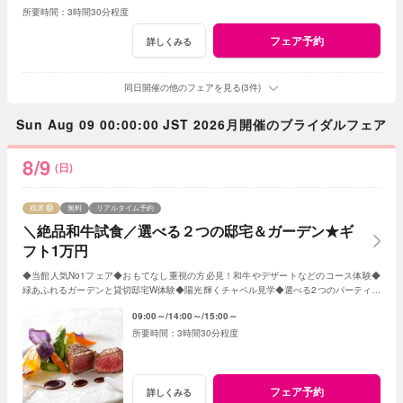
3時間30分程度
フェア予約
詳しくみる
同日開催の他のフェアを見る(3件)
Sun Aug 09 00:00:00 JST 2026月開催のブライダルフェア
8/9
(日)
残席
無料
リアルタイム予約
＼絶品和牛試食／選べる２つの邸宅＆ガーデン★ギ
フト1万円
◆当館人気No1フェア◆おもてなし重視の方必見！和牛やデザートなどのコース体験◆
緑あふれるガーデンと貸切邸宅W体験◆陽光輝くチャペル見学◆選べる2つのパーティ会
場≪衣裳・送迎バスなど10大特典付≫
09:00～
14:00～
15:00～
3時間30分程度
フェア予約
詳しくみる