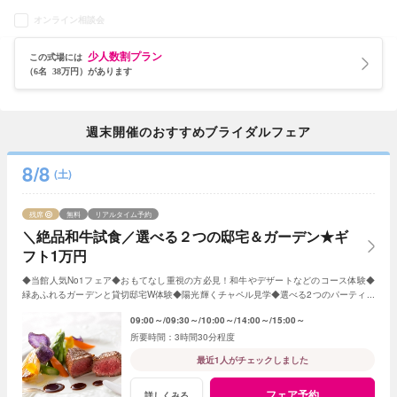
オンライン相談会
少人数割プラン
この式場には
（6名 38万円）があります
週末開催のおすすめブライダルフェア
8/8
(土)
残席
無料
リアルタイム予約
＼絶品和牛試食／選べる２つの邸宅＆ガーデン★ギ
フト1万円
◆当館人気No1フェア◆おもてなし重視の方必見！和牛やデザートなどのコース体験◆
緑あふれるガーデンと貸切邸宅W体験◆陽光輝くチャペル見学◆選べる2つのパーティ会
場≪衣裳・送迎バスなど10大特典付≫
09:00～
09:30～
10:00～
14:00～
15:00～
3時間30分程度
最近1人がチェックしました
フェア予約
詳しくみる