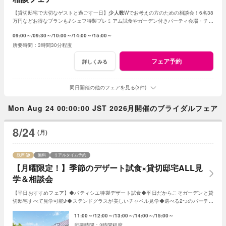
【貸切邸宅で大切なゲストと過ごす一日】
少人数
Wでお考えの方のための相談会！6名38
万円などお得なプランも♪シェフ特製プレミアム試食やガーデン付きパーティ会場・チャ
ペル見学など充実のフェア
09:00～
09:30～
10:00～
14:00～
15:00～
3時間30分程度
フェア予約
詳しくみる
同日開催の他のフェアを見る(3件)
Mon Aug 24 00:00:00 JST 2026月開催のブライダルフェア
8/24
(月)
残席
無料
リアルタイム予約
【月曜限定！】季節のデザート試食×貸切邸宅ALL見
学＆相談会
【平日おすすめフェア】◆パティシエ特製デザート試食◆平日だからこそガーデンと貸
切邸宅すべて見学可能♪◆ステンドグラスが美しいチャペル見学◆選べる2つのパーティ
会場など≪衣裳・送迎バスなど特典付≫
11:00～
12:00～
13:00～
14:00～
15:00～
3時間程度