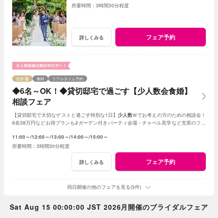
3時間30分程度
フェア予約
詳しくみる
残席
無料
リアルタイム予約
◆6名～OK！◆貸切邸宅で過ごす【少人数会食婚】
相談フェア
【貸切邸宅で大切なゲストと過ごす特別な1日】
少人数
Ｗでお考えの方のための相談会！
6名38万円などお得プランも♪ガーデン付きパーティ会場・チャペル見学など充実のフェ
ア
11:00～
12:00～
13:00～
14:00～
15:00～
3時間30分程度
フェア予約
詳しくみる
同日開催の他のフェアを見る(3件)
Sat Aug 15 00:00:00 JST 2026月開催のブライダルフェア