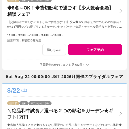
残席
無料
リアルタイム予約
◆6名～OK！◆貸切邸宅で過ごす【少人数会食婚】
相談フェア
【貸切邸宅で大切なゲストと過ごす特別な1日】
少人数
Ｗでお考えの方のための相談会！
6名38万円などお得プランも♪ガーデン付きパーティ会場・チャペル見学など充実のフェ
ア
11:00～
12:00～
13:00～
14:00～
15:00～
3時間30分程度
フェア予約
詳しくみる
同日開催の他のフェアを見る(3件)
Sat Aug 22 00:00:00 JST 2026月開催のブライダルフェア
8/22
(土)
残席
無料
リアルタイム予約
＼絶品和牛試食／選べる２つの邸宅＆ガーデン★ギ
フト1万円
◆当館人気No1フェア◆おもてなし重視の方必見！和牛やデザートなどのコース体験◆