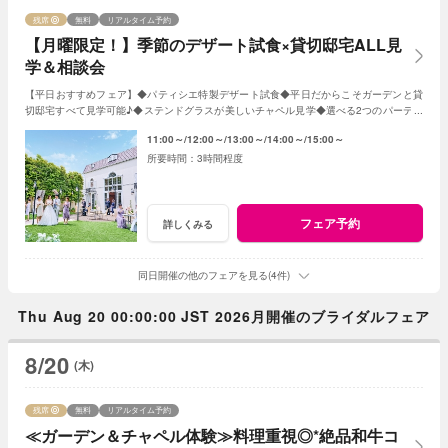
残席
無料
リアルタイム予約
【月曜限定！】季節のデザート試食×貸切邸宅ALL見
学＆相談会
【平日おすすめフェア】◆パティシエ特製デザート試食◆平日だからこそガーデンと貸
切邸宅すべて見学可能♪◆ステンドグラスが美しいチャペル見学◆選べる2つのパーティ
会場など≪衣裳・送迎バスなど特典付≫
11:00～
12:00～
13:00～
14:00～
15:00～
3時間程度
フェア予約
詳しくみる
同日開催の他のフェアを見る(4件)
Thu Aug 20 00:00:00 JST 2026月開催のブライダルフェア
8/20
(木)
残席
無料
リアルタイム予約
≪ガーデン＆チャペル体験≫料理重視◎*絶品和牛コ