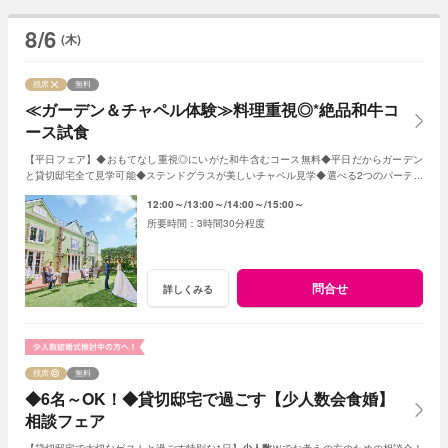
8/6
(木)
残席
無料
≪ガーデン＆チャペル体験≫料理重視◎*絶品和牛コ
ース試食
【平日フェア】◆おもてなし重視◎にいがた和牛含むコース無料◆平日だからガーデン
と貸切邸宅全て見学可能◆ステンドグラスが美しいチャペル見学◆選べる2つのパーティ
会場など≪衣裳・送迎バスなど特典付≫
12:00～
13:00～
14:00～
15:00～
3時間30分程度
問合せ
詳しくみる
残席
無料
◆6名～OK！◆貸切邸宅で過ごす【少人数会食婚】
相談フェア
【貸切邸宅で大切なゲストと過ごす特別な1日】
少人数
Ｗでお考えの方のための相談会！