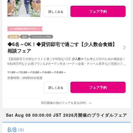
フェア予約
詳しくみる
残席
無料
リアルタイム予約
◆6名～OK！◆貸切邸宅で過ごす【少人数会食婚】
相談フェア
【貸切邸宅で大切なゲストと過ごす特別な1日】
少人数
Ｗでお考えの方のための相談会！
6名38万円などお得プランも♪ガーデン付きパーティ会場・チャペル見学など充実のフェ
ア
11:00～
12:00～
13:00～
14:00～
15:00～
3時間30分程度
フェア予約
詳しくみる
同日開催の他のフェアを見る(3件)
Sat Aug 08 00:00:00 JST 2026月開催のブライダルフェア
8/8
(土)