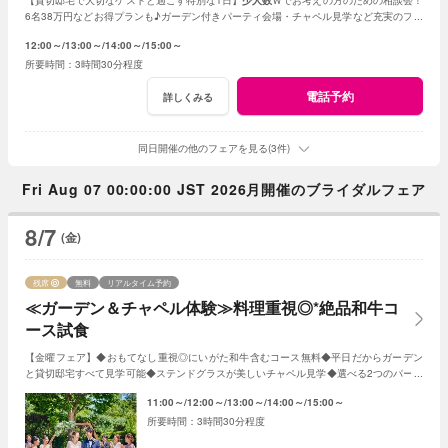
6名38万円などお得プランも♪ガーデン付きパーティ会場・チャペル見学など充実のフェ
ア
12:00～
13:00～
14:00～
15:00～
3時間30分程度
電話予約
詳しくみる
同日開催の他のフェアを見る(3件)
Fri Aug 07 00:00:00 JST 2026月開催のブライダルフェア
8/7
(金)
残席
無料
リアルタイム予約
≪ガーデン＆チャペル体験≫料理重視◎*絶品和牛コ
ース試食
【金曜フェア】◆おもてなし重視◎にいがた和牛含むコース無料◆平日だからガーデン
と貸切邸宅すべて見学可能◆ステンドグラスが美しいチャペル見学◆選べる2つのパーテ
ィ会場など≪衣裳・送迎バスなど特典付≫
11:00～
12:00～
13:00～
14:00～
15:00～
3時間30分程度