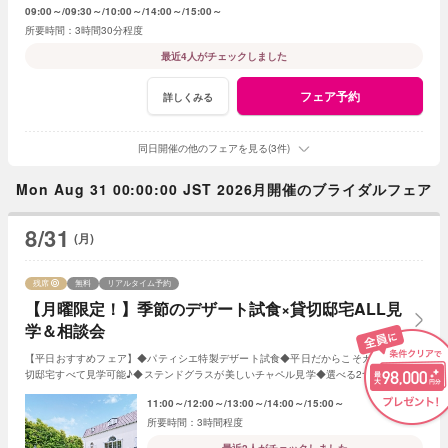
09:00～
09:30～
10:00～
14:00～
15:00～
3時間30分程度
最近4人がチェックしました
フェア予約
詳しくみる
同日開催の他のフェアを見る(3件)
Mon Aug 31 00:00:00 JST 2026月開催のブライダルフェア
8/31
(月)
残席
無料
リアルタイム予約
【月曜限定！】季節のデザート試食×貸切邸宅ALL見
学＆相談会
【平日おすすめフェア】◆パティシエ特製デザート試食◆平日だからこそガーデンと貸
切邸宅すべて見学可能♪◆ステンドグラスが美しいチャペル見学◆選べる2つのパーティ
会場など≪衣裳・送迎バスなど特典付≫
11:00～
12:00～
13:00～
14:00～
15:00～
3時間程度
最近2人がチェックしました