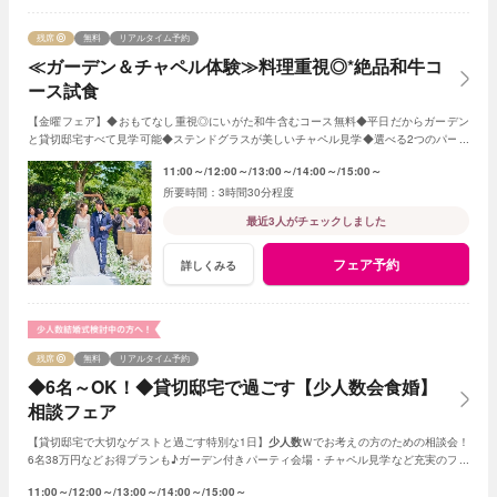
残席
無料
リアルタイム予約
≪ガーデン＆チャペル体験≫料理重視◎*絶品和牛コ
ース試食
【金曜フェア】◆おもてなし重視◎にいがた和牛含むコース無料◆平日だからガーデン
と貸切邸宅すべて見学可能◆ステンドグラスが美しいチャペル見学◆選べる2つのパーテ
ィ会場など≪衣裳・送迎バスなど特典付≫
11:00～
12:00～
13:00～
14:00～
15:00～
3時間30分程度
最近3人がチェックしました
フェア予約
詳しくみる
残席
無料
リアルタイム予約
◆6名～OK！◆貸切邸宅で過ごす【少人数会食婚】
相談フェア
【貸切邸宅で大切なゲストと過ごす特別な1日】
少人数
Ｗでお考えの方のための相談会！
6名38万円などお得プランも♪ガーデン付きパーティ会場・チャペル見学など充実のフェ
ア
11:00～
12:00～
13:00～
14:00～
15:00～