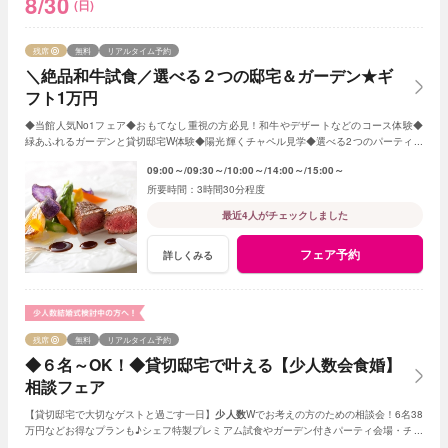
8/30
(日)
残席
無料
リアルタイム予約
＼絶品和牛試食／選べる２つの邸宅＆ガーデン★ギ
フト1万円
◆当館人気No1フェア◆おもてなし重視の方必見！和牛やデザートなどのコース体験◆
緑あふれるガーデンと貸切邸宅W体験◆陽光輝くチャペル見学◆選べる2つのパーティ会
場≪衣裳・送迎バスなど10大特典付≫
09:00～
09:30～
10:00～
14:00～
15:00～
3時間30分程度
最近4人がチェックしました
フェア予約
詳しくみる
残席
無料
リアルタイム予約
◆６名～OK！◆貸切邸宅で叶える【少人数会食婚】
相談フェア
【貸切邸宅で大切なゲストと過ごす一日】
少人数
Wでお考えの方のための相談会！6名38
万円などお得なプランも♪シェフ特製プレミアム試食やガーデン付きパーティ会場・チャ
ペル見学など充実のフェア