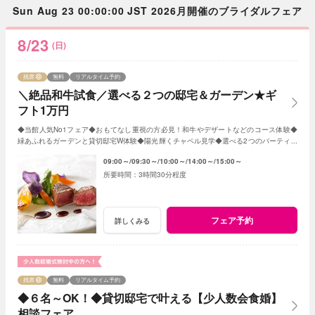
Sun Aug 23 00:00:00 JST 2026月開催のブライダルフェア
8/23
(日)
残席
無料
リアルタイム予約
＼絶品和牛試食／選べる２つの邸宅＆ガーデン★ギ
フト1万円
◆当館人気No1フェア◆おもてなし重視の方必見！和牛やデザートなどのコース体験◆
緑あふれるガーデンと貸切邸宅W体験◆陽光輝くチャペル見学◆選べる2つのパーティ会
場≪衣裳・送迎バスなど10大特典付≫
09:00～
09:30～
10:00～
14:00～
15:00～
3時間30分程度
フェア予約
詳しくみる
残席
無料
リアルタイム予約
◆６名～OK！◆貸切邸宅で叶える【少人数会食婚】
相談フェア