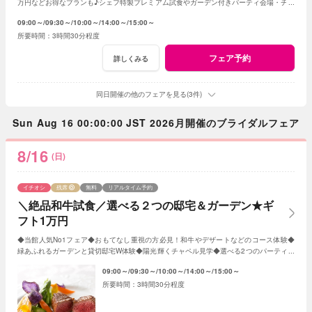
万円などお得なプランも♪シェフ特製プレミアム試食やガーデン付きパーティ会場・チャ
ペル見学など充実のフェア
09:00～
09:30～
10:00～
14:00～
15:00～
3時間30分程度
フェア予約
詳しくみる
同日開催の他のフェアを見る(3件)
Sun Aug 16 00:00:00 JST 2026月開催のブライダルフェア
8/16
(日)
イチオシ
残席
無料
リアルタイム予約
＼絶品和牛試食／選べる２つの邸宅＆ガーデン★ギ
フト1万円
◆当館人気No1フェア◆おもてなし重視の方必見！和牛やデザートなどのコース体験◆
緑あふれるガーデンと貸切邸宅W体験◆陽光輝くチャペル見学◆選べる2つのパーティ会
場≪衣裳・送迎バスなど10大特典付≫
09:00～
09:30～
10:00～
14:00～
15:00～
3時間30分程度