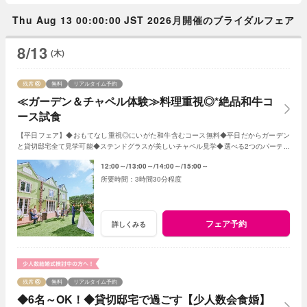
Thu Aug 13 00:00:00 JST 2026月開催のブライダルフェア
8/13
(木)
残席
無料
リアルタイム予約
≪ガーデン＆チャペル体験≫料理重視◎*絶品和牛コ
ース試食
【平日フェア】◆おもてなし重視◎にいがた和牛含むコース無料◆平日だからガーデン
と貸切邸宅全て見学可能◆ステンドグラスが美しいチャペル見学◆選べる2つのパーティ
会場など≪衣裳・送迎バスなど特典付≫
12:00～
13:00～
14:00～
15:00～
3時間30分程度
フェア予約
詳しくみる
残席
無料
リアルタイム予約
◆6名～OK！◆貸切邸宅で過ごす【少人数会食婚】