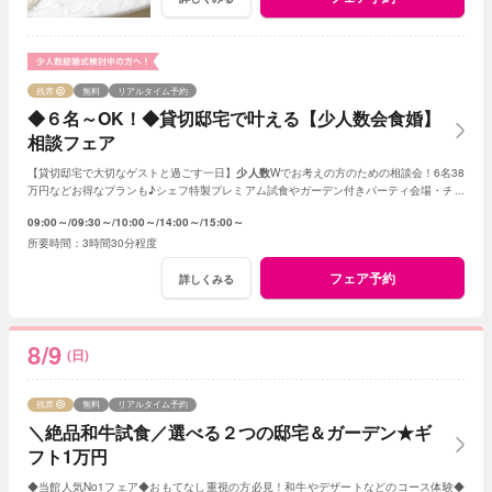
残席
無料
リアルタイム予約
◆６名～OK！◆貸切邸宅で叶える【少人数会食婚】
相談フェア
【貸切邸宅で大切なゲストと過ごす一日】
少人数
Wでお考えの方のための相談会！6名38
万円などお得なプランも♪シェフ特製プレミアム試食やガーデン付きパーティ会場・チャ
ペル見学など充実のフェア
09:00～
09:30～
10:00～
14:00～
15:00～
3時間30分程度
フェア予約
詳しくみる
8/9
(日)
残席
無料
リアルタイム予約
＼絶品和牛試食／選べる２つの邸宅＆ガーデン★ギ
フト1万円
◆当館人気No1フェア◆おもてなし重視の方必見！和牛やデザートなどのコース体験◆