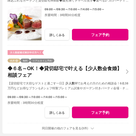
緑あふれるガーデンと貸切邸宅W体験◆陽光輝くチャペル見学◆選べる2つのパーティ会
場≪衣裳・送迎バスなど10大特典付≫
09:00～
09:30～
10:00～
14:00～
15:00～
3時間30分程度
フェア予約
詳しくみる
残席
無料
リアルタイム予約
◆６名～OK！◆貸切邸宅で叶える【少人数会食婚】
相談フェア
【貸切邸宅で大切なゲストと過ごす一日】
少人数
Wでお考えの方のための相談会！6名38
万円などお得なプランも♪シェフ特製プレミアム試食やガーデン付きパーティ会場・チャ
ペル見学など充実のフェア
09:00～
09:30～
10:00～
14:00～
15:00～
3時間30分程度
フェア予約
詳しくみる
同日開催の他のフェアを見る(3件)