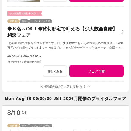
残席
無料
リアルタイム予約
◆６名～OK！◆貸切邸宅で叶える【少人数会食婚】
相談フェア
【貸切邸宅で大切なゲストと過ごす一日】
少人数
Wでお考えの方のための相談会！6名38
万円などお得なプランも♪シェフ特製プレミアム試食やガーデン付きパーティ会場・チャ
ペル見学など充実のフェア
09:00～
14:00～
15:00～
3時間30分程度
フェア予約
詳しくみる
同日開催の他のフェアを見る(3件)
Mon Aug 10 00:00:00 JST 2026月開催のブライダルフェア
8/10
(月)
残席
無料
リアルタイム予約