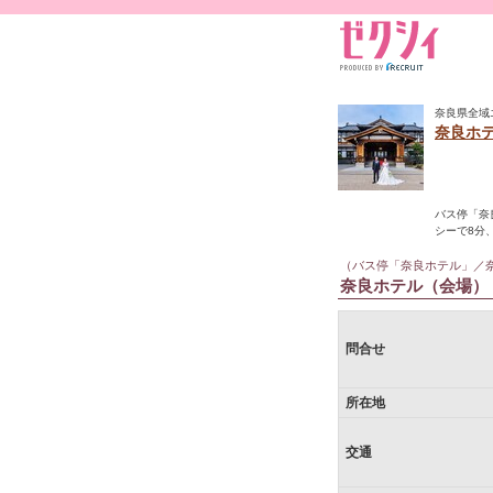
奈良県全域
奈良ホ
バス停「奈
シーで8分
（バス停「奈良ホテル」／
奈良ホテル（会場）
問合せ
所在地
交通