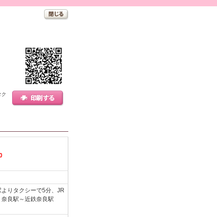
タク
0
よりタクシーで5分、JR
Ｒ奈良駅～近鉄奈良駅