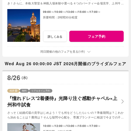
き！さらに、本格大聖堂＆神殿入場体験や選べる４つのパーティー会場見学、上州牛が
味わえる5万円相当の贅沢な試食体験も♪
09:00～
10:00～
13:00～
15:00～
17:00～
2時間30分程度
フェア予約
詳しくみる
同日開催の他のフェアを見る(1件)
Wed Aug 26 00:00:00 JST 2026月開催のブライダルフェア
8/26
(水)
残席
無料
リアルタイム予約
『憧れドレス*2着優待』光降り注ぐ感動チャペル×上
州和牛試食
さっそく結婚式場の見学はじめよう！でも何をどうしたらいいの？準備期間は？これか
ら決めることは？費用は？そんな疑問や心配を、専属プランナーに相談で今までの不安
が解消♪ご成約で宿泊など嬉しい特典もご用意☆
10:00～
12:00～
13:00～
15:00～
17:00～