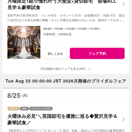
月曜限定1組☆憧れ叶う大聖堂×貸切邸宅 会場ALL
見学＆豪華試食
直前予約◎挙式料20万・ドレス40万・タキシード20万・会場費30万・写真10万・宿泊
(1泊2日)などお得な特典が満載！さらに月曜日は混雑が少ないため、館内すべてをゆった
りとご案内させていただきます!!
09:00～
10:00～
13:00～
15:00～
17:00～
3時間程度
フェア予約
詳しくみる
同日開催の他のフェアを見る(4件)
Tue Aug 25 00:00:00 JST 2026月開催のブライダルフェア
8/25
(火)
残席
無料
リアルタイム予約
火曜休み必見*＼英国邸宅を優雅に巡る◆贅沢見学＆
豪華試食／
【初見学なら1万円ギフトプレゼント！】挙式・衣装・宿泊など150万相当の豪華特典付