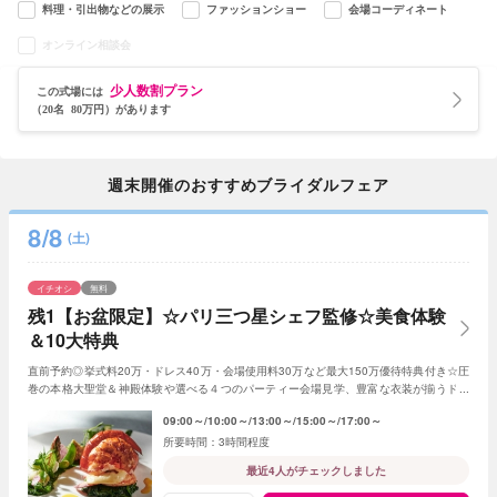
料理・引出物などの展示
ファッションショー
会場コーディネート
オンライン相談会
少人数割プラン
この式場には
（20名 80万円）があります
週末開催のおすすめブライダルフェア
8/8
(土)
イチオシ
無料
残1【お盆限定】☆パリ三つ星シェフ監修☆美食体験
＆10大特典
直前予約◎挙式料20万・ドレス40万・会場使用料30万など最大150万優待特典付き☆圧
巻の本格大聖堂＆神殿体験や選べる４つのパーティー会場見学、豊富な衣装が揃うドレ
スショップ見学、専属シェフの絶品試食も♪
09:00～
10:00～
13:00～
15:00～
17:00～
3時間程度
最近4人がチェックしました