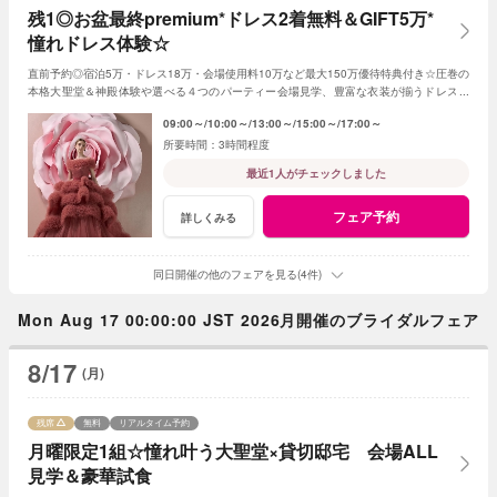
残1◎お盆最終premium*ドレス2着無料＆GIFT5万*
憧れドレス体験☆
直前予約◎宿泊5万・ドレス18万・会場使用料10万など最大150万優待特典付き☆圧巻の
本格大聖堂＆神殿体験や選べる４つのパーティー会場見学、豊富な衣装が揃うドレスシ
ョップ見学、専属シェフの絶品試食も♪
09:00～
10:00～
13:00～
15:00～
17:00～
3時間程度
最近1人がチェックしました
フェア予約
詳しくみる
同日開催の他のフェアを見る(4件)
Mon Aug 17 00:00:00 JST 2026月開催のブライダルフェア
8/17
(月)
残席
無料
リアルタイム予約
月曜限定1組☆憧れ叶う大聖堂×貸切邸宅 会場ALL
見学＆豪華試食