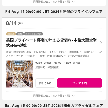
同日開催の他のフェアを見る(4件)
Fri Aug 14 00:00:00 JST 2026月開催のブライダルフェア
8/14
(金)
残席
無料
リアルタイム予約
英国プライベート邸宅で叶える貸切W×本格大聖堂挙
式×New演出
直前予約◎挙式料20万・ドレス40万・タキシード20万・会場費30万・写真10万・ヘア
メイク・ブーケ・会場装花・ 音響・宿泊(1泊2日)など お得な特典が満載！
09:00～
10:00～
13:00～
15:00～
17:00～
3時間程度
フェア予約
詳しくみる
同日開催の他のフェアを見る(4件)
Sat Aug 15 00:00:00 JST 2026月開催のブライダルフェア