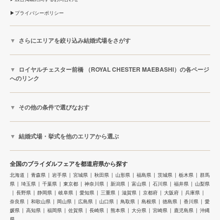
プライバシーポリシー
さらにエリアを絞り込み結婚式場をさがす
ロイヤルチェスター前橋 （ROYAL CHESTER MAEBASHI）の各ページ
へのリンク
その他の条件で選びなおす
結婚式場・挙式を他のエリアから選ぶ
全国のブライダルフェアを都道府県から探す
北海道
青森県
岩手県
宮城県
秋田県
山形県
福島県
茨城県
栃木県
群馬
県
埼玉県
千葉県
東京都
神奈川県
新潟県
富山県
石川県
福井県
山梨県
長野県
静岡県
岐阜県
愛知県
三重県
滋賀県
京都府
大阪府
兵庫県
奈良県
和歌山県
岡山県
広島県
山口県
鳥取県
島根県
徳島県
香川県
愛
媛県
高知県
福岡県
佐賀県
長崎県
熊本県
大分県
宮崎県
鹿児島県
沖縄
県