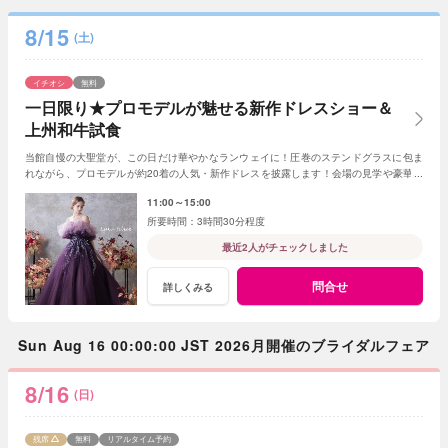
8/15
(土)
イチオシ
無料
一日限り★プロモデルが魅せる新作ドレスショー＆
上州和牛試食
当館自慢の大聖堂が、この日だけ華やかなランウェイに！圧巻のステンドグラスに包ま
れながら、プロモデルが約20着の人気・新作ドレスを披露します！会場の見学や豪華試
食も同時にぜひお楽しみください♪
11:00～15:00
3時間30分程度
最近2人がチェックしました
問合せ
詳しくみる
Sun Aug 16 00:00:00 JST 2026月開催のブライダルフェア
8/16
(日)
残席
無料
リアルタイム予約