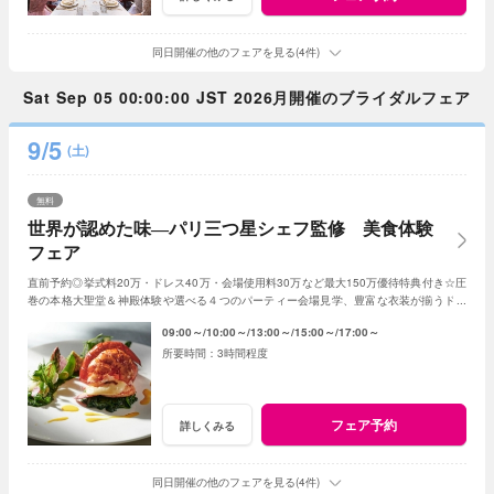
同日開催の他のフェアを見る(4件)
Sat Sep 05 00:00:00 JST 2026月開催のブライダルフェア
9/5
(土)
無料
世界が認めた味―パリ三つ星シェフ監修 美食体験
フェア
直前予約◎挙式料20万・ドレス40万・会場使用料30万など最大150万優待特典付き☆圧
巻の本格大聖堂＆神殿体験や選べる４つのパーティー会場見学、豊富な衣装が揃うドレ
スショップ見学、専属シェフの絶品試食も♪
09:00～
10:00～
13:00～
15:00～
17:00～
3時間程度
フェア予約
詳しくみる
同日開催の他のフェアを見る(4件)