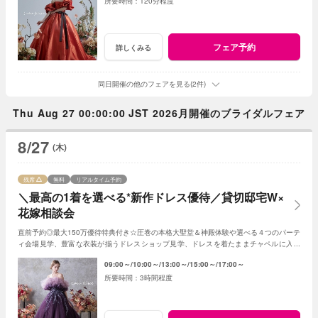
120分程度
フェア予約
詳しくみる
同日開催の他のフェアを見る(2件)
Thu Aug 27 00:00:00 JST 2026月開催のブライダルフェア
8/27
(木)
残席
無料
リアルタイム予約
＼最高の1着を選べる*新作ドレス優待／貸切邸宅W×
花嫁相談会
直前予約◎最大150万優待特典付き☆圧巻の本格大聖堂＆神殿体験や選べる４つのパーテ
ィ会場見学、豊富な衣装が揃うドレスショップ見学、ドレスを着たままチャペルに入場
できる模擬挙式体験、専属シェフの絶品試食も
09:00～
10:00～
13:00～
15:00～
17:00～
3時間程度