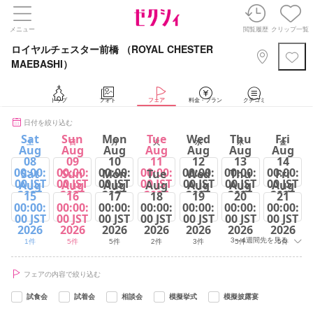
メニュー
閲覧履歴
クリップ一覧
ロイヤルチェスター前橋 （ROYAL CHESTER
MAEBASHI）
トップ
フォト
フェア
料金・プラン
クチコミ
日付を絞り込む
Sat
Sun
Mon
Tue
Wed
Thu
Fri
土
日
月
火
水
木
金
Aug
Aug
Aug
Aug
Aug
Aug
Aug
08
09
10
11
12
13
14
00:00:
00:00:
00:00:
00:00:
00:00:
00:00:
00:00:
Sat
Sun
Mon
Tue
Wed
Thu
Fri
00 JST
00 JST
00 JST
00 JST
00 JST
00 JST
00 JST
Aug
Aug
Aug
Aug
Aug
Aug
Aug
2026
2026
2026
2026
2026
2026
2026
15
16
17
18
19
20
21
00:00:
00:00:
00:00:
00:00:
00:00:
00:00:
00:00:
5件
5件
5件
5件
2件
5件
5件
00 JST
00 JST
00 JST
00 JST
00 JST
00 JST
00 JST
2026
2026
2026
2026
2026
2026
2026
3～4週間先を見る
1件
5件
5件
2件
3件
5件
5件
フェアの内容で絞り込む
試食会
試着会
相談会
模擬挙式
模擬披露宴