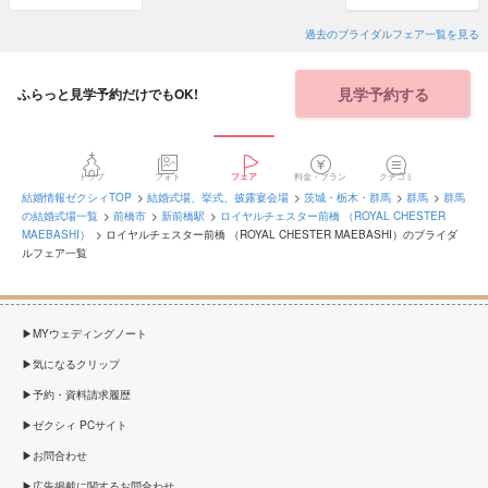
過去のブライダルフェア一覧を見る
見学予約する
ふらっと見学予約だけでもOK!
トップ
フォト
フェア
料金・プラン
クチコミ
結婚情報ゼクシィTOP
結婚式場、挙式、披露宴会場
茨城・栃木・群馬
群馬
群馬
の結婚式場一覧
前橋市
新前橋駅
ロイヤルチェスター前橋 （ROYAL CHESTER
MAEBASHI）
ロイヤルチェスター前橋 （ROYAL CHESTER MAEBASHI）のブライダ
ルフェア一覧
MYウェディングノート
気になるクリップ
予約・資料請求履歴
ゼクシィ PCサイト
お問合わせ
広告掲載に関するお問合わせ