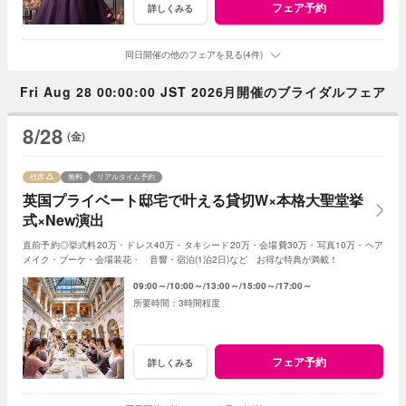
フェア予約
詳しくみる
同日開催の他のフェアを見る(4件)
Fri Aug 28 00:00:00 JST 2026月開催のブライダルフェア
8/28
(金)
残席
無料
リアルタイム予約
英国プライベート邸宅で叶える貸切W×本格大聖堂挙
式×New演出
直前予約◎挙式料20万・ドレス40万・タキシード20万・会場費30万・写真10万・ヘア
メイク・ブーケ・会場装花・ 音響・宿泊(1泊2日)など お得な特典が満載！
09:00～
10:00～
13:00～
15:00～
17:00～
3時間程度
フェア予約
詳しくみる