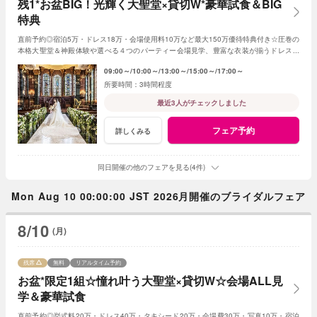
残1*お盆BIG！光輝く大聖堂×貸切W*豪華試食＆BIG
特典
直前予約◎宿泊5万・ドレス18万・会場使用料10万など最大150万優待特典付き☆圧巻の
本格大聖堂＆神殿体験や選べる４つのパーティー会場見学、豊富な衣装が揃うドレスシ
ョップ見学、専属シェフの絶品試食も♪
09:00～
10:00～
13:00～
15:00～
17:00～
3時間程度
最近3人がチェックしました
フェア予約
詳しくみる
同日開催の他のフェアを見る(4件)
Mon Aug 10 00:00:00 JST 2026月開催のブライダルフェア
8/10
(月)
残席
無料
リアルタイム予約
お盆*限定1組☆憧れ叶う大聖堂×貸切W☆会場ALL見
学＆豪華試食
直前予約◎挙式料20万・ドレス40万・タキシード20万・会場費30万・写真10万・宿泊