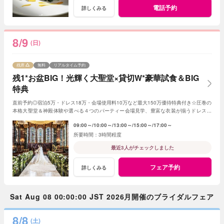
電話予約
詳しくみる
8/9
(日)
残席
無料
リアルタイム予約
残1*お盆BIG！光輝く大聖堂×貸切W*豪華試食＆BIG
特典
直前予約◎宿泊5万・ドレス18万・会場使用料10万など最大150万優待特典付き☆圧巻の
本格大聖堂＆神殿体験や選べる４つのパーティー会場見学、豊富な衣装が揃うドレスシ
ョップ見学、専属シェフの絶品試食も♪
09:00～
10:00～
13:00～
15:00～
17:00～
3時間程度
最近3人がチェックしました
フェア予約
詳しくみる
Sat Aug 08 00:00:00 JST 2026月開催のブライダルフェア
8/8
(土)