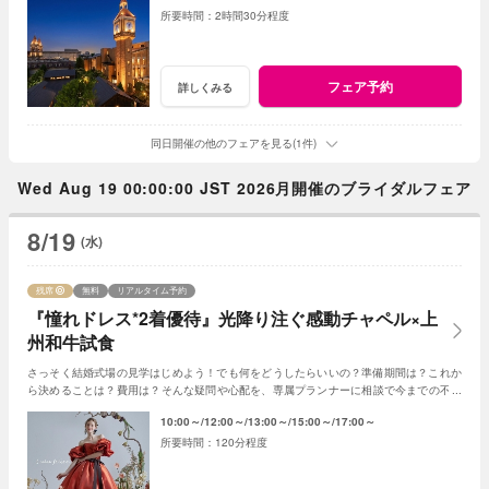
2時間30分程度
フェア予約
詳しくみる
同日開催の他のフェアを見る(1件)
Wed Aug 19 00:00:00 JST 2026月開催のブライダルフェア
8/19
(水)
残席
無料
リアルタイム予約
『憧れドレス*2着優待』光降り注ぐ感動チャペル×上
州和牛試食
さっそく結婚式場の見学はじめよう！でも何をどうしたらいいの？準備期間は？これか
ら決めることは？費用は？そんな疑問や心配を、専属プランナーに相談で今までの不安
が解消♪ご成約で宿泊など嬉しい特典もご用意☆
10:00～
12:00～
13:00～
15:00～
17:00～
120分程度