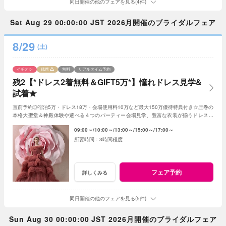
同日開催の他のフェアを見る(4件)
Sat Aug 29 00:00:00 JST 2026月開催のブライダルフェア
8/29
(土)
イチオシ
残席
無料
リアルタイム予約
残2【*ドレス2着無料＆GIFT5万*】憧れドレス見学&
試着★
直前予約◎宿泊5万・ドレス18万・会場使用料10万など最大150万優待特典付き☆圧巻の
本格大聖堂＆神殿体験や選べる４つのパーティー会場見学、豊富な衣装が揃うドレスシ
ョップ見学、専属シェフの絶品試食も♪
09:00～
10:00～
13:00～
15:00～
17:00～
3時間程度
フェア予約
詳しくみる
同日開催の他のフェアを見る(5件)
Sun Aug 30 00:00:00 JST 2026月開催のブライダルフェア