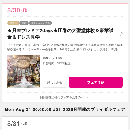
8/30
(日)
残席
無料
リアルタイム予約
★月末プレミア2days★圧巻の大聖堂体験＆豪華試
食＆ドレス見学
『月末限定』挙式・衣装・宿泊など165万相当の豪華特典付き！本格大聖堂＆神殿入場体
験や選べる４つのパーティー会場見学、200着以上が揃うドレスショップ見学、専属シェ
フの贅沢試食も♪
10:00～
15:00～
3時間程度
フェア予約
詳しくみる
同日開催の他のフェアを見る(5件)
Mon Aug 31 00:00:00 JST 2026月開催のブライダルフェア
8/31
(月)