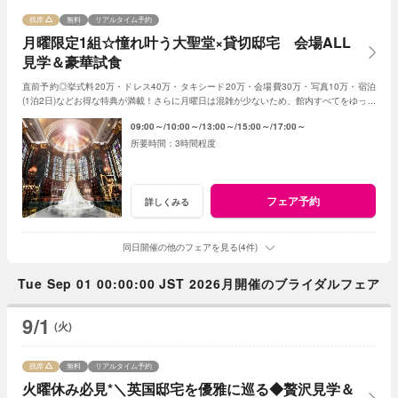
残席
無料
リアルタイム予約
月曜限定1組☆憧れ叶う大聖堂×貸切邸宅 会場ALL
見学＆豪華試食
直前予約◎挙式料20万・ドレス40万・タキシード20万・会場費30万・写真10万・宿泊
(1泊2日)などお得な特典が満載！さらに月曜日は混雑が少ないため、館内すべてをゆった
りとご案内させていただきます!!
09:00～
10:00～
13:00～
15:00～
17:00～
3時間程度
フェア予約
詳しくみる
同日開催の他のフェアを見る(4件)
Tue Sep 01 00:00:00 JST 2026月開催のブライダルフェア
9/1
(火)
残席
無料
リアルタイム予約
火曜休み必見*＼英国邸宅を優雅に巡る◆贅沢見学＆