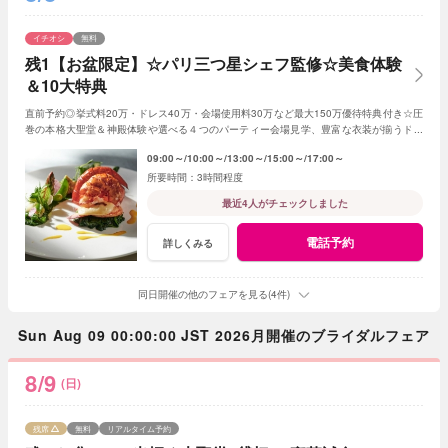
イチオシ
無料
残1【お盆限定】☆パリ三つ星シェフ監修☆美食体験
＆10大特典
直前予約◎挙式料20万・ドレス40万・会場使用料30万など最大150万優待特典付き☆圧
巻の本格大聖堂＆神殿体験や選べる４つのパーティー会場見学、豊富な衣装が揃うドレ
スショップ見学、専属シェフの絶品試食も♪
09:00～
10:00～
13:00～
15:00～
17:00～
3時間程度
最近4人がチェックしました
電話予約
詳しくみる
同日開催の他のフェアを見る(4件)
Sun Aug 09 00:00:00 JST 2026月開催のブライダルフェア
8/9
(日)
残席
無料
リアルタイム予約