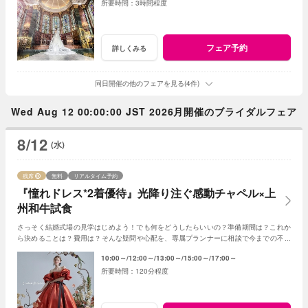
3時間程度
フェア予約
詳しくみる
同日開催の他のフェアを見る(4件)
Wed Aug 12 00:00:00 JST 2026月開催のブライダルフェア
8/12
(水)
残席
無料
リアルタイム予約
『憧れドレス*2着優待』光降り注ぐ感動チャペル×上
州和牛試食
さっそく結婚式場の見学はじめよう！でも何をどうしたらいいの？準備期間は？これか
ら決めることは？費用は？そんな疑問や心配を、専属プランナーに相談で今までの不安
が解消♪ご成約で宿泊など嬉しい特典もご用意☆
10:00～
12:00～
13:00～
15:00～
17:00～
120分程度