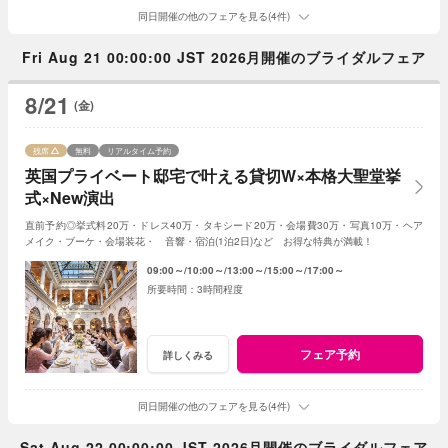
同日開催の他のフェアを見る(4件)
Fri Aug 21 00:00:00 JST 2026月開催のブライダルフェア
8/21
(金)
残席
無料
リアルタイム予約
英国プライベート邸宅で叶える貸切W×本格大聖堂挙
式×New演出
直前予約◎挙式料20万・ドレス40万・タキシード20万・会場費30万・写真10万・ヘア
メイク・ブーケ・会場装花・ 音響・宿泊(1泊2日)など お得な特典が満載！
09:00～
10:00～
13:00～
15:00～
17:00～
3時間程度
フェア予約
詳しくみる
同日開催の他のフェアを見る(4件)
Sat Aug 22 00:00:00 JST 2026月開催のブライダルフェア