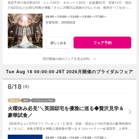
直前予約◎挙式料20万・ドレス40万・タキシード20万・会場費30万・写真10万・宿泊
(1泊2日)などお得な特典が満載！さらに月曜日は混雑が少ないため、館内すべてをゆった
りとご案内させていただきます!!
09:00～
10:00～
13:00～
15:00～
17:00～
3時間程度
フェア予約
詳しくみる
同日開催の他のフェアを見る(4件)
Tue Aug 18 00:00:00 JST 2026月開催のブライダルフェア
8/18
(火)
残席
無料
リアルタイム予約
火曜休み必見*＼英国邸宅を優雅に巡る◆贅沢見学＆
豪華試食／
【初見学なら1万円ギフトプレゼント！】挙式・衣装・宿泊など150万相当の豪華特典付
き！さらに、本格大聖堂＆神殿入場体験や選べる４つのパーティー会場見学、上州牛が
味わえる5万円相当の贅沢な試食体験も♪
09:00～
10:00～
13:00～
15:00～
17:00～