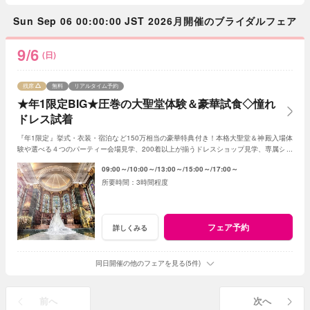
Sun Sep 06 00:00:00 JST 2026月開催のブライダルフェア
9/6
(日)
残席
無料
リアルタイム予約
★年1限定BIG★圧巻の大聖堂体験＆豪華試食◇憧れ
ドレス試着
『年1限定』挙式・衣装・宿泊など150万相当の豪華特典付き！本格大聖堂＆神殿入場体
験や選べる４つのパーティー会場見学、200着以上が揃うドレスショップ見学、専属シェ
フの贅沢試食も♪
09:00～
10:00～
13:00～
15:00～
17:00～
3時間程度
フェア予約
詳しくみる
同日開催の他のフェアを見る(5件)
前へ
次へ