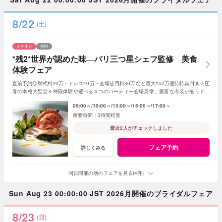
8/22
(土)
イチオシ
無料
*残2*世界が認めた味―パリ三つ星シェフ監修 美食
体験フェア
直前予約◎挙式料20万・ドレス40万・会場使用料30万など最大150万優待特典付き☆圧
巻の本格大聖堂＆神殿体験や選べる４つのパーティー会場見学、豊富な衣装が揃うドレ
スショップ見学、専属シェフの絶品試食も♪
09:00～
10:00～
13:00～
15:00～
17:00～
3時間程度
最近2人がチェックしました
フェア予約
詳しくみる
同日開催の他のフェアを見る(4件)
Sun Aug 23 00:00:00 JST 2026月開催のブライダルフェア
8/23
(日)