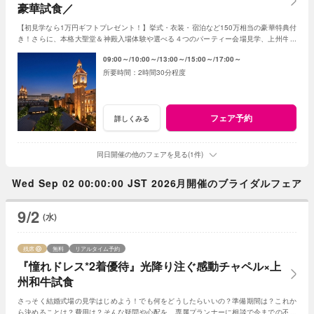
豪華試食／
【初見学なら1万円ギフトプレゼント！】挙式・衣装・宿泊など150万相当の豪華特典付
き！さらに、本格大聖堂＆神殿入場体験や選べる４つのパーティー会場見学、上州牛が
味わえる5万円相当の贅沢な試食体験も♪
09:00～
10:00～
13:00～
15:00～
17:00～
2時間30分程度
フェア予約
詳しくみる
同日開催の他のフェアを見る(1件)
Wed Sep 02 00:00:00 JST 2026月開催のブライダルフェア
9/2
(水)
残席
無料
リアルタイム予約
『憧れドレス*2着優待』光降り注ぐ感動チャペル×上
州和牛試食
さっそく結婚式場の見学はじめよう！でも何をどうしたらいいの？準備期間は？これか
ら決めることは？費用は？そんな疑問や心配を、専属プランナーに相談で今までの不安