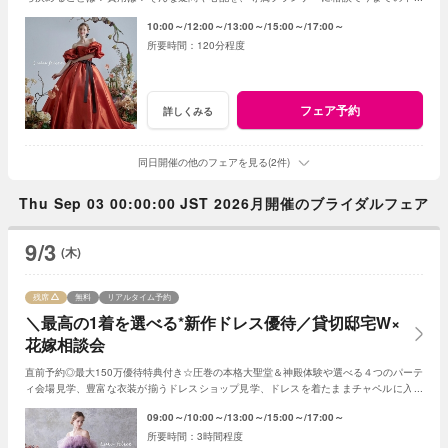
が解消♪ご成約で宿泊など嬉しい特典もご用意☆
10:00～
12:00～
13:00～
15:00～
17:00～
120分程度
フェア予約
詳しくみる
同日開催の他のフェアを見る(2件)
Thu Sep 03 00:00:00 JST 2026月開催のブライダルフェア
9/3
(木)
残席
無料
リアルタイム予約
＼最高の1着を選べる*新作ドレス優待／貸切邸宅W×
花嫁相談会
直前予約◎最大150万優待特典付き☆圧巻の本格大聖堂＆神殿体験や選べる４つのパーテ
ィ会場見学、豊富な衣装が揃うドレスショップ見学、ドレスを着たままチャペルに入場
できる模擬挙式体験、専属シェフの絶品試食も
09:00～
10:00～
13:00～
15:00～
17:00～
3時間程度