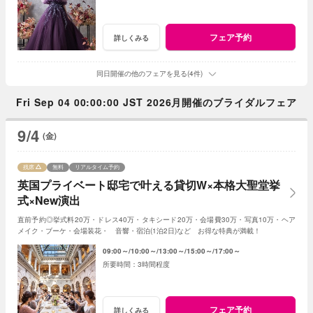
フェア予約
詳しくみる
同日開催の他のフェアを見る(4件)
Fri Sep 04 00:00:00 JST 2026月開催のブライダルフェア
9/4
(金)
残席
無料
リアルタイム予約
英国プライベート邸宅で叶える貸切W×本格大聖堂挙
式×New演出
直前予約◎挙式料20万・ドレス40万・タキシード20万・会場費30万・写真10万・ヘア
メイク・ブーケ・会場装花・ 音響・宿泊(1泊2日)など お得な特典が満載！
09:00～
10:00～
13:00～
15:00～
17:00～
3時間程度
フェア予約
詳しくみる