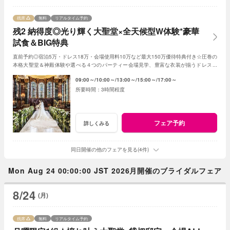
残席
無料
リアルタイム予約
残2 納得度◎光り輝く大聖堂×全天候型W体験*豪華
試食＆BIG特典
直前予約◎宿泊5万・ドレス18万・会場使用料10万など最大150万優待特典付き☆圧巻の
本格大聖堂＆神殿体験や選べる４つのパーティー会場見学、豊富な衣装が揃うドレスシ
ョップ見学、専属シェフの絶品試食も♪
09:00～
10:00～
13:00～
15:00～
17:00～
3時間程度
フェア予約
詳しくみる
同日開催の他のフェアを見る(4件)
Mon Aug 24 00:00:00 JST 2026月開催のブライダルフェア
8/24
(月)
残席
無料
リアルタイム予約