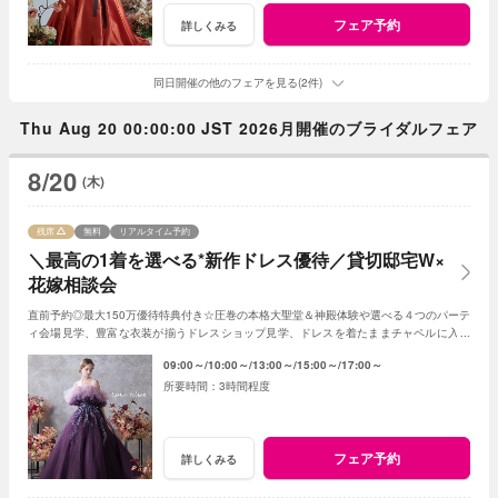
フェア予約
詳しくみる
同日開催の他のフェアを見る(2件)
Thu Aug 20 00:00:00 JST 2026月開催のブライダルフェア
8/20
(木)
残席
無料
リアルタイム予約
＼最高の1着を選べる*新作ドレス優待／貸切邸宅W×
花嫁相談会
直前予約◎最大150万優待特典付き☆圧巻の本格大聖堂＆神殿体験や選べる４つのパーテ
ィ会場見学、豊富な衣装が揃うドレスショップ見学、ドレスを着たままチャペルに入場
できる模擬挙式体験、専属シェフの絶品試食も
09:00～
10:00～
13:00～
15:00～
17:00～
3時間程度
フェア予約
詳しくみる