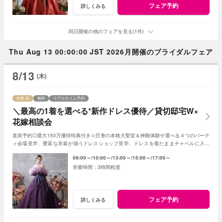
フェア予約
詳しくみる
同日開催の他のフェアを見る(1件)
Thu Aug 13 00:00:00 JST 2026月開催のブライダルフェア
8/13
(木)
残席
無料
リアルタイム予約
＼最高の1着を選べる*新作ドレス優待／貸切邸宅W×
花嫁相談会
直前予約◎最大150万優待特典付き☆圧巻の本格大聖堂＆神殿体験や選べる４つのパーテ
ィ会場見学、豊富な衣装が揃うドレスショップ見学、ドレスを着たままチャペルに入場
できる模擬挙式体験、専属シェフの絶品試食も
09:00～
10:00～
13:00～
15:00～
17:00～
3時間程度
フェア予約
詳しくみる