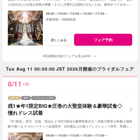
(1泊2日)などお得な特典が満載！さらに月曜日は混雑が少ないため、館内すべてをゆった
りとご案内させていただきます!!
09:00～
10:00～
13:00～
15:00～
17:00～
3時間程度
フェア予約
詳しくみる
同日開催の他のフェアを見る(4件)
Tue Aug 11 00:00:00 JST 2026月開催のブライダルフェア
8/11
(火)
残席
無料
リアルタイム予約
残1★年1限定BIG★圧巻の大聖堂体験＆豪華試食◇
憧れドレス試着
『年1限定』挙式・衣装・宿泊など150万相当の豪華特典付き！本格大聖堂＆神殿入場体
験や選べる４つのパーティー会場見学、200着以上が揃うドレスショップ見学、専属シェ
フの贅沢試食も♪
09:00～
10:00～
13:00～
15:00～
17:00～