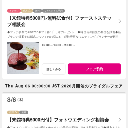
イチオシ
残席
無料
リアルタイム予約
【来館特典5000円×無料試食付】ファーストステッ
プ相談会
◆フェア参加でAmazonギフト券5千円分プレゼント！◆料理長の自慢の料理を試食◆新
プランの提案や結婚式についてのお悩みも、経験豊富なウエディングプランナーが解決
09:30～
14:30～
18:00～
フェア予約
詳しくみる
Thu Aug 06 00:00:00 JST 2026月開催のブライダルフェア
8/6
(木)
残席
無料
【来館特典5000円付】フォトウエディング相談会
◆フォトウエディングの相談とチャペルの見学が同時にできる特別フェア◆魅力あふれ