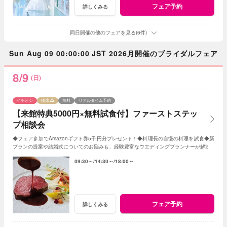
フェア予約
詳しくみる
同日開催の他のフェアを見る(6件)
Sun Aug 09 00:00:00 JST 2026月開催のブライダルフェア
8/9
(日)
イチオシ
残席
無料
リアルタイム予約
【来館特典5000円×無料試食付】ファーストステッ
プ相談会
◆フェア参加でAmazonギフト券5千円分プレゼント！◆料理長の自慢の料理を試食◆新
プランの提案や結婚式についてのお悩みも、経験豊富なウエディングプランナーが解決
09:30～
14:30～
18:00～
フェア予約
詳しくみる