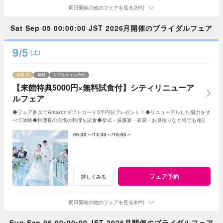
同日開催の他のフェアを見る(3件)
Sat Sep 05 00:00:00 JST 2026月開催のブライダルフェア
9/5
(土)
残席
無料
リアルタイム予約
【来館特典5000円×無料試食付】シティリニューア
ルフェア
◆フェア参加でAmazonギフトカード5千円分プレゼント！◆リニューアルした魅力をす
べて体験◆料理長の自慢の料理を試食◆挙式・披露宴・衣裳・お見積りなど何でも相談
09:30～
14:30～
18:00～
フェア予約
詳しくみる
同日開催の他のフェアを見る(6件)
Sun Sep 06 00:00:00 JST 2026月開催のブライダルフェア