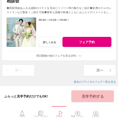
相談会
◆異国情緒あふれる函館のステイを含めたリゾートWの魅力をご紹介◆提携ホテルやレ
ストランなど数多くご紹介可能◆豊富な画像や映像とともにおふたりのイメージをしっ
かりヒアリングしご提案
09:30～
14:30～
18:00～
フェア予約
詳しくみる
同日開催の他のフェアを見る(3件)
前へ
次へ
過去のブライダルフェア一覧を見る
見学予約する
ふらっと見学予約だけでもOK!
トップ
フォト・ムービー
フェア
料金・プラン
クチコミ