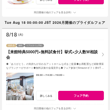
同日開催の他のフェアを見る(2件)
Tue Aug 18 00:00:00 JST 2026月開催のブライダルフェア
8/18
(火)
残席
無料
リアルタイム予約
【来館特典5000円×無料試食付】挙式×少人数W相談
会
◆「ありがとう」の気持ちが伝わるアットホームな式をご提案◆お席配置など経験豊富
なプランナーがサポート◆無料試食や会場見学も◆フェア参加でAmazonギフト券5千円
分プレゼント
09:30～
14:30～
18:00～
フェア予約
詳しくみる
同日開催の他のフェアを見る(2件)