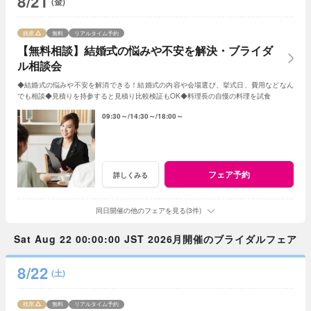
8/21
(金)
残席
無料
リアルタイム予約
【無料相談】結婚式の悩みや不安を解決・ブライダ
ル相談会
◆結婚式の悩みや不安を解消できる！結婚式の内容や会場選び、挙式日、費用などなん
でも相談◆見積りを持参すると見積り比較検証もOK◆料理長の自慢の料理を試食
09:30～
14:30～
18:00～
フェア予約
詳しくみる
同日開催の他のフェアを見る(3件)
Sat Aug 22 00:00:00 JST 2026月開催のブライダルフェア
8/22
(土)
残席
無料
リアルタイム予約