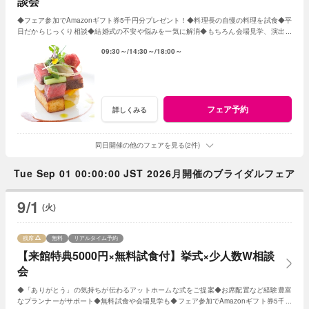
談会
◆フェア参加でAmazonギフト券5千円分プレゼント！◆料理長の自慢の料理を試食◆平
日だからじっくり相談◆結婚式の不安や悩みを一気に解消◆もちろん会場見学、演出体
験も
09:30～
14:30～
18:00～
フェア予約
詳しくみる
同日開催の他のフェアを見る(2件)
Tue Sep 01 00:00:00 JST 2026月開催のブライダルフェア
9/1
(火)
残席
無料
リアルタイム予約
【来館特典5000円×無料試食付】挙式×少人数W相談
会
◆「ありがとう」の気持ちが伝わるアットホームな式をご提案◆お席配置など経験豊富
なプランナーがサポート◆無料試食や会場見学も◆フェア参加でAmazonギフト券5千円