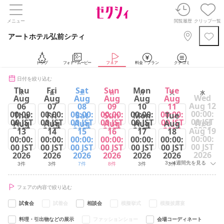
メニュー
閲覧履歴
クリップ一覧
アートホテル弘前シティ
トップ
フォト・ムービー
フェア
料金・プラン
クチコミ
日付を絞り込む
Thu
Fri
Sat
Sun
Mon
Tue
木
金
土
日
月
火
水
Wed
Aug
Aug
Aug
Aug
Aug
Aug
Aug 12
06
07
08
09
10
11
00:00:
00:00:
00:00:
00:00:
00:00:
00:00:
00:00:
Thu
Fri
Sat
Sun
Mon
Tue
00 JST
00 JST
00 JST
00 JST
00 JST
00 JST
00 JST
Wed
Aug
Aug
Aug
Aug
Aug
Aug
2026
2026
2026
2026
2026
2026
2026
Aug 19
13
14
15
16
17
18
00:00:
00:00:
00:00:
00:00:
00:00:
00:00:
00:00:
4件
4件
7件
6件
3件
8件
00 JST
00 JST
00 JST
00 JST
00 JST
00 JST
00 JST
2026
2026
2026
2026
2026
2026
2026
3～4週間先を見る
3件
3件
7件
8件
3件
3件
フェアの内容で絞り込む
試食会
試着会
相談会
模擬挙式
模擬披露宴
料理・引出物などの展示
ファッションショー
会場コーディネート