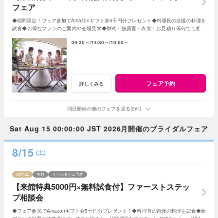
フェア
◆期間限定！フェア参加でAmazonギフト券5千円分プレゼント◆料理長の自慢の料理を
試食◆お得なプランのご案内や会場見学◆挙式・披露宴・衣裳・お見積り等何でも相談
◆帰省中にご両親を誘っての参加もOK
09:30～
14:30～
19:00～
フェア予約
詳しくみる
同日開催の他のフェアを見る(2件)
Sat Aug 15 00:00:00 JST 2026月開催のブライダルフェア
8/15
(土)
残席
無料
リアルタイム予約
【来館特典5000円×無料試食付】ファーストステッ
プ相談会
◆フェア参加でAmazonギフト券5千円分プレゼント！◆料理長の自慢の料理を試食◆新