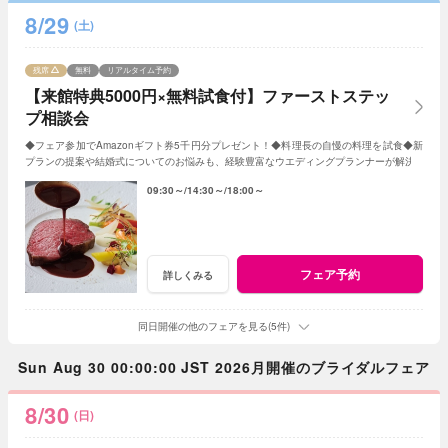
8/29
(土)
残席
無料
リアルタイム予約
【来館特典5000円×無料試食付】ファーストステッ
プ相談会
◆フェア参加でAmazonギフト券5千円分プレゼント！◆料理長の自慢の料理を試食◆新
プランの提案や結婚式についてのお悩みも、経験豊富なウエディングプランナーが解決
09:30～
14:30～
18:00～
フェア予約
詳しくみる
同日開催の他のフェアを見る(5件)
Sun Aug 30 00:00:00 JST 2026月開催のブライダルフェア
8/30
(日)