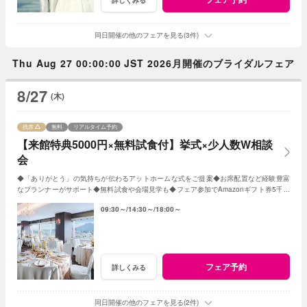
同日開催の他のフェアを見る(3件)
Thu Aug 27 00:00:00 JST 2026月開催のブライダルフェア
8/27
(木)
残席
無料
リアルタイム予約
【来館特典5000円×無料試食付】挙式×少人数W相談
会
◆「ありがとう」の気持ちが伝わるアットホームな式をご提案◆お席配置など経験豊富
なプランナーがサポート◆無料試食や会場見学も◆フェア参加でAmazonギフト券5千円
分プレゼント
09:30～
14:30～
18:00～
フェア予約
詳しくみる
同日開催の他のフェアを見る(2件)