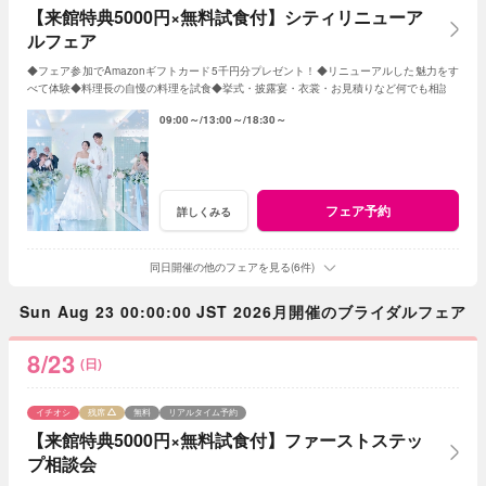
【来館特典5000円×無料試食付】シティリニューア
ルフェア
◆フェア参加でAmazonギフトカード5千円分プレゼント！◆リニューアルした魅力をす
べて体験◆料理長の自慢の料理を試食◆挙式・披露宴・衣裳・お見積りなど何でも相談
09:00～
13:00～
18:30～
フェア予約
詳しくみる
同日開催の他のフェアを見る(6件)
Sun Aug 23 00:00:00 JST 2026月開催のブライダルフェア
8/23
(日)
イチオシ
残席
無料
リアルタイム予約
【来館特典5000円×無料試食付】ファーストステッ
プ相談会