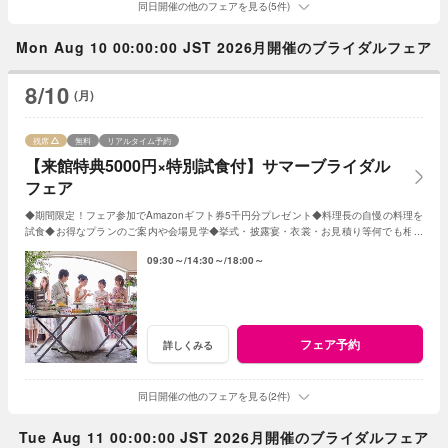
同日開催の他のフェアを見る(5件)
Mon Aug 10 00:00:00 JST 2026月開催のブライダルフェア
8/10
(月)
残席
無料
リアルタイム予約
【来館特典5000円×特別試食付】サマーブライダル
フェア
◆期間限定！フェア参加でAmazonギフト券5千円分プレゼント◆料理長の自慢の料理を
試食◆お得なプランのご案内や会場見学◆挙式・披露宴・衣裳・お見積り等何でも相談
◆帰省中にご両親を誘っての参加もOK
09:30～
14:30～
18:00～
フェア予約
詳しくみる
同日開催の他のフェアを見る(2件)
Tue Aug 11 00:00:00 JST 2026月開催のブライダルフェア