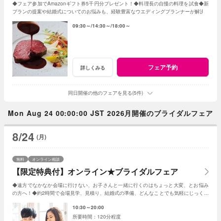
◆フェア参加でAmazonギフト券5千円分プレゼント！◆料理長の自慢の料理を試食◆新
プランの提案や結婚式についてのお悩みも、経験豊富なウエディングプランナーが解決
09:30～
14:30～
18:00～
フェア予約
詳しくみる
同日開催の他のフェアを見る(5件)
Mon Aug 24 00:00:00 JST 2026月開催のブライダルフェア
8/24
(月)
無料
オンライン相談
【限定特典付】オンライン★ブライダルフェア
◆遠方でなかなか会場に行けない、お子さんと一緒に行くのはちょっと大変、とお悩み
の方へ！◆約2時間で会場見学、見積り、結婚式の準備、どんなことでも気軽にじっくり
相談◆限定特典もあり
10:30～20:00
120分程度