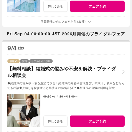
フェア予約
詳しくみる
同日開催の他のフェアを見る(3件)
Fri Sep 04 00:00:00 JST 2026月開催のブライダルフェア
9/4
(金)
残席
無料
リアルタイム予約
【無料相談】結婚式の悩みや不安を解決・ブライダ
ル相談会
◆結婚式の悩みや不安を解消できる！結婚式の内容や会場選び、挙式日、費用などなん
でも相談◆見積りを持参すると見積り比較検証もOK◆料理長の自慢の料理を試食
09:30～
14:30～
18:00～
フェア予約
詳しくみる