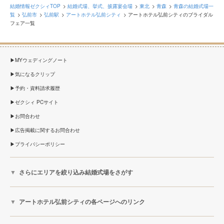
結婚情報ゼクシィTOP
結婚式場、挙式、披露宴会場
東北
青森
青森の結婚式場一
覧
弘前市
弘前駅
アートホテル弘前シティ
アートホテル弘前シティのブライダル
フェア一覧
MYウェディングノート
気になるクリップ
予約・資料請求履歴
ゼクシィ PCサイト
お問合わせ
広告掲載に関するお問合わせ
プライバシーポリシー
さらにエリアを絞り込み結婚式場をさがす
アートホテル弘前シティの各ページへのリンク