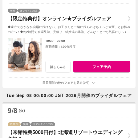
無料
オンライン相談
【限定特典付】オンライン★ブライダルフェア
◆遠方でなかなか会場に行けない、お子さんと一緒に行くのはちょっと大変、とお悩み
の方へ！◆約2時間で会場見学、見積り、結婚式の準備、どんなことでも気軽にじっくり
相談◆限定特典もあり
10:30～20:00
120分程度
フェア予約
詳しくみる
同日開催の他のフェアを見る(2件)
Tue Sep 08 00:00:00 JST 2026月開催のブライダルフェア
9/8
(火)
残席
無料
リアルタイム予約
【来館特典5000円付】北海道リゾートウエディング