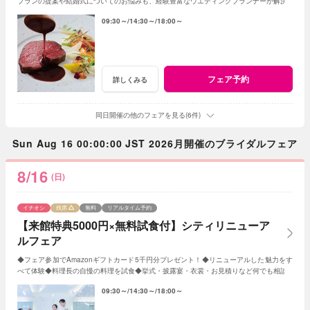
プランの提案や結婚式についてのお悩みも、経験豊富なウエディングプランナーが解決
09:30～
14:30～
18:00～
フェア予約
詳しくみる
同日開催の他のフェアを見る(6件)
Sun Aug 16 00:00:00 JST 2026月開催のブライダルフェア
8/16
(日)
イチオシ
残席
無料
リアルタイム予約
【来館特典5000円×無料試食付】シティリニューア
ルフェア
◆フェア参加でAmazonギフトカード5千円分プレゼント！◆リニューアルした魅力をす
べて体験◆料理長の自慢の料理を試食◆挙式・披露宴・衣裳・お見積りなど何でも相談
09:30～
14:30～
18:00～