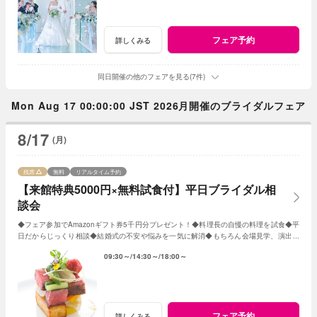
フェア予約
詳しくみる
同日開催の他のフェアを見る(7件)
Mon Aug 17 00:00:00 JST 2026月開催のブライダルフェア
8/17
(月)
残席
無料
リアルタイム予約
【来館特典5000円×無料試食付】平日ブライダル相
談会
◆フェア参加でAmazonギフト券5千円分プレゼント！◆料理長の自慢の料理を試食◆平
日だからじっくり相談◆結婚式の不安や悩みを一気に解消◆もちろん会場見学、演出体
験も
09:30～
14:30～
18:00～
フェア予約
詳しくみる