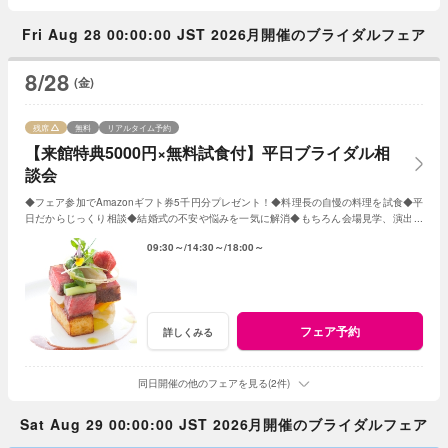
Fri Aug 28 00:00:00 JST 2026月開催のブライダルフェア
8/28
(金)
残席
無料
リアルタイム予約
【来館特典5000円×無料試食付】平日ブライダル相
談会
◆フェア参加でAmazonギフト券5千円分プレゼント！◆料理長の自慢の料理を試食◆平
日だからじっくり相談◆結婚式の不安や悩みを一気に解消◆もちろん会場見学、演出体
験も
09:30～
14:30～
18:00～
フェア予約
詳しくみる
同日開催の他のフェアを見る(2件)
Sat Aug 29 00:00:00 JST 2026月開催のブライダルフェア