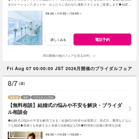
るロケーションスポットや、おふたりに合わせた撮影スタイルをご提案します◆結婚が
決まったばかりでも安心のサポート。
09:30～
14:30～
18:00～
電話予約
詳しくみる
同日開催の他のフェアを見る(3件)
Fri Aug 07 00:00:00 JST 2026月開催のブライダルフェア
8/7
(金)
残席
無料
リアルタイム予約
【無料相談】結婚式の悩みや不安を解決・ブライダ
ル相談会
◆結婚式の悩みや不安を解消できる！結婚式の内容や会場選び、挙式日、費用などなん
でも相談◆見積りを持参すると見積り比較検証もOK◆料理長の自慢の料理を試食
09:30～
14:30～
18:00～