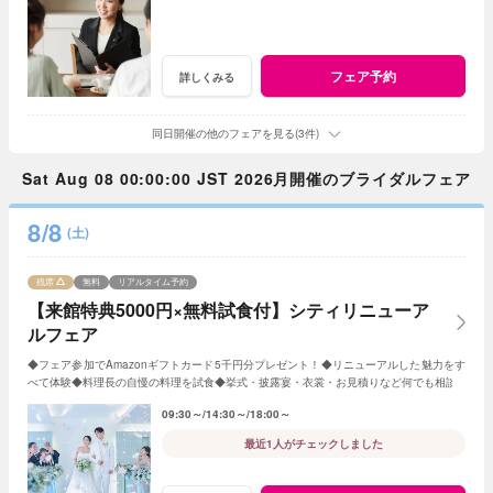
フェア予約
詳しくみる
同日開催の他のフェアを見る(3件)
Sat Aug 08 00:00:00 JST 2026月開催のブライダルフェア
8/8
(土)
残席
無料
リアルタイム予約
【来館特典5000円×無料試食付】シティリニューア
ルフェア
◆フェア参加でAmazonギフトカード5千円分プレゼント！◆リニューアルした魅力をす
べて体験◆料理長の自慢の料理を試食◆挙式・披露宴・衣裳・お見積りなど何でも相談
09:30～
14:30～
18:00～
最近1人がチェックしました