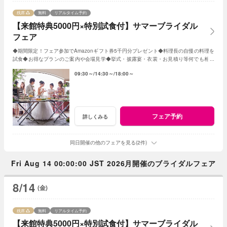
残席
無料
リアルタイム予約
【来館特典5000円×特別試食付】サマーブライダル
フェア
◆期間限定！フェア参加でAmazonギフト券5千円分プレゼント◆料理長の自慢の料理を
試食◆お得なプランのご案内や会場見学◆挙式・披露宴・衣裳・お見積り等何でも相談
◆帰省中にご両親を誘っての参加もOK
09:30～
14:30～
18:00～
フェア予約
詳しくみる
同日開催の他のフェアを見る(2件)
Fri Aug 14 00:00:00 JST 2026月開催のブライダルフェア
8/14
(金)
残席
無料
リアルタイム予約
【来館特典5000円×特別試食付】サマーブライダル