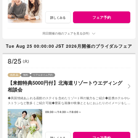
フェア予約
詳しくみる
同日開催の他のフェアを見る(2件)
Tue Aug 25 00:00:00 JST 2026月開催のブライダルフェア
8/25
(火)
残席
無料
リアルタイム予約
【来館特典5000円付】北海道リゾートウエディング
相談会
◆異国情緒あふれる函館のステイを含めたリゾートWの魅力をご紹介◆提携ホテルやレ
ストランなど数多くご紹介可能◆豊富な画像や映像とともにおふたりのイメージをしっ
かりヒアリングしご提案
09:30～
14:30～
18:00～
フェア予約
詳しくみる