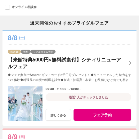
オンライン相談会
週末開催のおすすめブライダルフェア
8/8
(土)
残席
無料
リアルタイム予約
【来館特典5000円×無料試食付】シティリニューア
ルフェア
◆フェア参加でAmazonギフトカード5千円分プレゼント！◆リニューアルした魅力をす
べて体験◆料理長の自慢の料理を試食◆挙式・披露宴・衣裳・お見積りなど何でも相談
09:30～
14:30～
18:00～
最近1人がチェックしました
フェア予約
詳しくみる
8/9
(日)