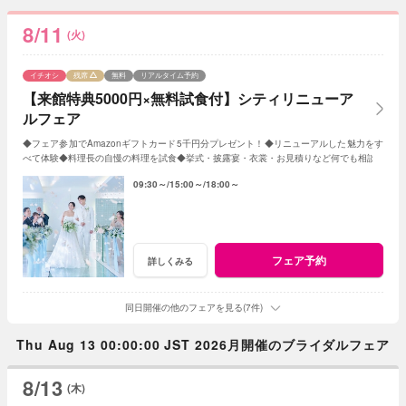
8/11
(火)
イチオシ
残席
無料
リアルタイム予約
【来館特典5000円×無料試食付】シティリニューア
ルフェア
◆フェア参加でAmazonギフトカード5千円分プレゼント！◆リニューアルした魅力をす
べて体験◆料理長の自慢の料理を試食◆挙式・披露宴・衣裳・お見積りなど何でも相談
09:30～
15:00～
18:00～
フェア予約
詳しくみる
同日開催の他のフェアを見る(7件)
Thu Aug 13 00:00:00 JST 2026月開催のブライダルフェア
8/13
(木)