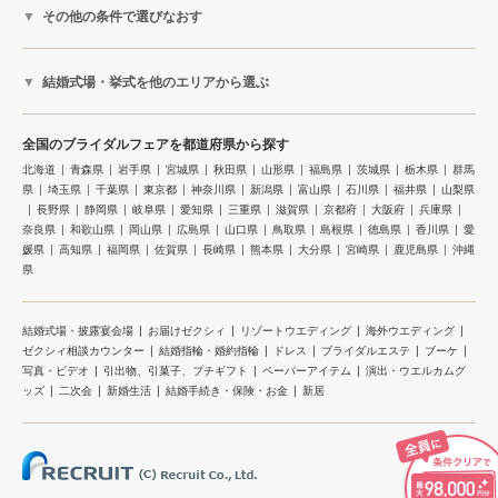
その他の条件で選びなおす
結婚式場・挙式を他のエリアから選ぶ
全国のブライダルフェアを都道府県から探す
北海道
青森県
岩手県
宮城県
秋田県
山形県
福島県
茨城県
栃木県
群馬
県
埼玉県
千葉県
東京都
神奈川県
新潟県
富山県
石川県
福井県
山梨県
長野県
静岡県
岐阜県
愛知県
三重県
滋賀県
京都府
大阪府
兵庫県
奈良県
和歌山県
岡山県
広島県
山口県
鳥取県
島根県
徳島県
香川県
愛
媛県
高知県
福岡県
佐賀県
長崎県
熊本県
大分県
宮崎県
鹿児島県
沖縄
県
結婚式場・披露宴会場
お届けゼクシィ
リゾートウエディング
海外ウエディング
ゼクシィ相談カウンター
結婚指輪・婚約指輪
ドレス
ブライダルエステ
ブーケ
写真・ビデオ
引出物、引菓子、プチギフト
ペーパーアイテム
演出・ウエルカムグ
ッズ
二次会
新婚生活
結婚手続き・保険・お金
新居