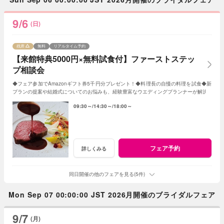
9/6
(日)
残席
無料
リアルタイム予約
【来館特典5000円×無料試食付】ファーストステッ
プ相談会
◆フェア参加でAmazonギフト券5千円分プレゼント！◆料理長の自慢の料理を試食◆新
プランの提案や結婚式についてのお悩みも、経験豊富なウエディングプランナーが解決
09:30～
14:30～
18:00～
フェア予約
詳しくみる
同日開催の他のフェアを見る(5件)
Mon Sep 07 00:00:00 JST 2026月開催のブライダルフェア
9/7
(月)