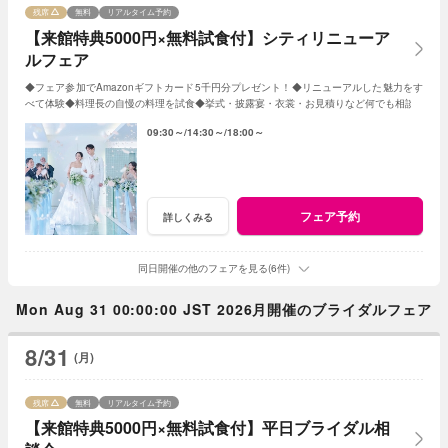
残席
無料
リアルタイム予約
【来館特典5000円×無料試食付】シティリニューア
ルフェア
◆フェア参加でAmazonギフトカード5千円分プレゼント！◆リニューアルした魅力をす
べて体験◆料理長の自慢の料理を試食◆挙式・披露宴・衣裳・お見積りなど何でも相談
09:30～
14:30～
18:00～
フェア予約
詳しくみる
同日開催の他のフェアを見る(6件)
Mon Aug 31 00:00:00 JST 2026月開催のブライダルフェア
8/31
(月)
残席
無料
リアルタイム予約
【来館特典5000円×無料試食付】平日ブライダル相