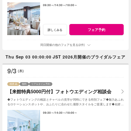
分プレゼント
09:30～
14:30～
18:00～
フェア予約
詳しくみる
同日開催の他のフェアを見る(2件)
Thu Sep 03 00:00:00 JST 2026月開催のブライダルフェア
9/3
(木)
残席
無料
リアルタイム予約
【来館特典5000円付】フォトウエディング相談会
◆フォトウエディングの相談とチャペルの見学が同時にできる特別フェア◆魅力あふれ
るロケーションスポットや、おふたりに合わせた撮影スタイルをご提案します◆結婚が
決まったばかりでも安心のサポート。
09:30～
14:30～
18:00～