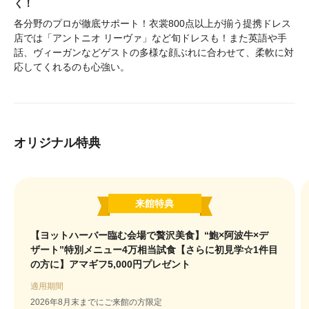
く！
各分野のプロが徹底サポート！衣裳800点以上が揃う提携ドレス
店では「アントニオ リーヴァ」など旬ドレスも！また英語や手
話、ヴィーガンなどゲストの多様な顔ぶれに合わせて、柔軟に対
応してくれるのも心強い。
オリジナル特典
来館特典
【ヨットハーバー臨む会場で贅沢美食】“鮑×阿波牛×デ
ザート”特別メニュー4万相当試食【さらに初見学☆1件目
の方に】アマギフ5,000円プレゼント
適用期間
2026年8月末までにご来館の方限定