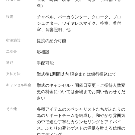
料）
設備
チャペル、バーカウンター、クローク、プロ
ジェクター、ワイヤレスマイク、控室、着付
室、音響照明、他
宿泊施設
提携の紹介可能
二次会
応相談
送迎
手配可能
支払方法
挙式後1週間以内 現金または銀行振込にて
キャンセル料金
挙式のキャンセル・開催日変更・ご招待人数変
更の料金については会場までお問い合わせくだ
さい
その他
各種アイテムのスペシャリストたちがふたりの
為のサポートチームを結成し、和やかな雰囲気
の中で進む丁寧なカウンセリングとアドバイ
ス。ふたりの夢とゲストの満足を叶える信頼の
ウエディング。