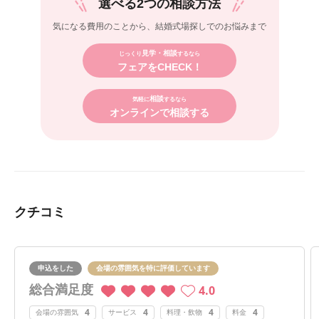
選べる2つの相談方法
気になる費用のことから、
結婚式場探しでのお悩みまで
見学・相談
じっくり
するなら
フェアをCHECK！
相談
気軽に
するなら
オンラインで相談する
クチコミ
申込をした
会場の雰囲気を特に評価しています
総合満足度
4.0
4
4
4
4
会場の雰囲気
サービス
料理・飲物
料金