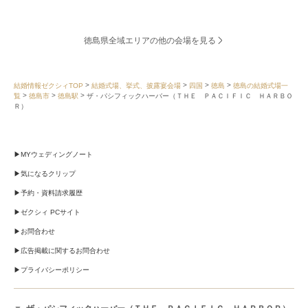
徳島県全域エリアの他の会場を見る
結婚情報ゼクシィTOP
結婚式場、挙式、披露宴会場
四国
徳島
徳島の結婚式場一
覧
徳島市
徳島駅
ザ・パシフィックハーバー（ＴＨＥ ＰＡＣＩＦＩＣ ＨＡＲＢＯ
Ｒ）
MYウェディングノート
気になるクリップ
予約・資料請求履歴
ゼクシィ PCサイト
お問合わせ
広告掲載に関するお問合わせ
プライバシーポリシー