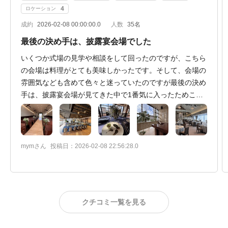
4
ロケーション
成約
2026-02-08 00:00:00.0
人数
35名
最後の決め手は、披露宴会場でした
いくつか式場の見学や相談をして回ったのですが、こちら
の会場は料理がとても美味しかったです。そして、会場の
雰囲気なども含めて色々と迷っていたのですが最後の決め
手は、披露宴会場が見てきた中で1番気に入ったためこち
らで決めました。また、スタッフの方々もご丁寧に対応い
ただきました。費用面のご相談も親身に聞いてくださいま
した。その他の事についても相談しやすい雰囲気でもあり
良かったです。今回、挙式と披露宴をするにあたり、「食
mymさん
投稿日：2026-02-08 22:56:28.0
事の美味しさやクオリティ」を優先に重点を置いて決めて
きました。同じように食事の美味しさやクオリティへ重点
を置かれている場合、こちらの会場はデザートも美味し
かったためおすすめしたいと思いました。
クチコミ一覧を見る