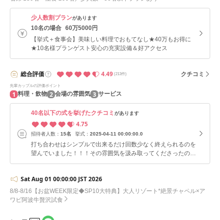
少人数割プラン
があります
10名の場合
60万5000円
【挙式＋食事会】美味しい料理でおもてなし★40万もお得に
★10名様プランゲスト安心の充実設備＆好アクセス
4.49
総合
評価
クチコミ
(213件)
先輩カップルの評価ポイント
1
2
3
料理・飲物
会場の雰囲気
サービス
40名以下の式を挙げたクチコミ
があります
4.75
招待者人数：
15名
挙式：
2025-04-11 00:00:00.0
打ち合わせはシンプルで出来るだけ回数少なく終えられるのを
望んでいました！！！その雰囲気を汲み取ってくださったの
か、スタッフの方も細かいところは飛ばしてくださりまし
た！！！とても感謝です！！！ 結婚式もシンプルでこじんま
Sat Aug 01 00:00:00 JST 2026
りな挙式を希望しておりましたが、それ通りにしてくださりま
した！！！また、こちらの細かい要望まで聞いてくださり、式
8/8-8/16【お盆WEEK限定◆SP10大特典】大人リゾート*絶景チャペル×ア
側からも積極的に意見をだしてもらいました。 こだわったポ
ワビ阿波牛贅沢試食
イントは、リングガールが5人いたので、5人それぞれが見栄
えする形で行ったところです！！！プレゼントを用意してたん