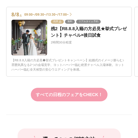
8/8
09:00~/09:30~/13:30~/17:00~
土
残席
無料
リアルタイム予約
残2【R8.8.8入籍の方必見★挙式プレゼ
ント】チャペル×後日試食
2時間30分程度
【R8.8.8入籍の方必見◆挙式プレゼントキャンペーン】結婚式のイメージ膨らむ♪
雰囲気異なる2つの会場見学、ヨットハーバー臨む絶景チャペル入場体験。ヨット
ハーバー臨む全天候型の安心ウエディングを体感。
すべての日程のフェアをCHECK！