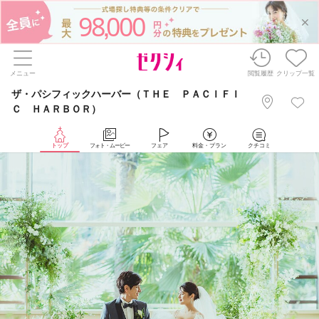
98
000
,
メニュー
閲覧履歴
クリップ一覧
ザ・パシフィックハーバー（ＴＨＥ ＰＡＣＩＦＩ
Ｃ ＨＡＲＢＯＲ）
トップ
フォト・ムービー
フェア
料金・プラン
クチコミ