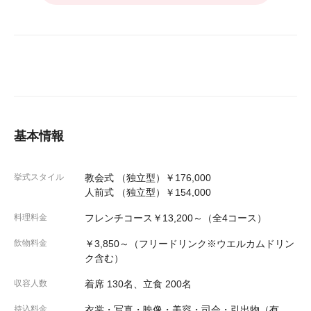
基本情報
挙式スタイル
教会式 （独立型）￥176,000
人前式 （独立型）￥154,000
料理料金
フレンチコース￥13,200～（全4コース）
飲物料金
￥3,850～（フリードリンク※ウエルカムドリン
ク含む）
収容人数
着席 130名、立食 200名
持込料金
衣裳・写真・映像・美容・司会・引出物（有