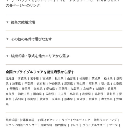
ザ・パシフィックハーバー（ＴＨＥ ＰＡＣＩＦＩＣ ＨＡＲＢＯＲ）
の各ページへのリンク
徳島の結婚式場
その他の条件で選びなおす
結婚式場・挙式を他のエリアから選ぶ
全国のブライダルフェアを都道府県から探す
北海道
青森県
岩手県
宮城県
秋田県
山形県
福島県
茨城県
栃木県
群馬
県
埼玉県
千葉県
東京都
神奈川県
新潟県
富山県
石川県
福井県
山梨県
長野県
静岡県
岐阜県
愛知県
三重県
滋賀県
京都府
大阪府
兵庫県
奈良県
和歌山県
岡山県
広島県
山口県
鳥取県
島根県
徳島県
香川県
愛
媛県
高知県
福岡県
佐賀県
長崎県
熊本県
大分県
宮崎県
鹿児島県
沖縄
県
結婚式場・披露宴会場
お届けゼクシィ
リゾートウエディング
海外ウエディング
ゼクシィ相談カウンター
結婚指輪・婚約指輪
ドレス
ブライダルエステ
ブーケ