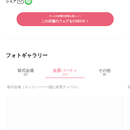
シェア
ですが、スタッフの心意気でくじ引き用の箱を即興で作ってく
LINE
ださいました！！！当日に！！！ ゲストも形にとらわれな
メー
で
ルで
い、私たちらしい式だと言ってくれました！ 本当に良かった
シェ
ドレスの試着や試食も楽しい！
シェ
です！
アす
この式場のフェアをCHECK！
アす
る
る
フォトギャラリー
挙式会場
披露パーティ
その他
(2)
(11)
(8)
挙式会場（ヨットハーバー臨む絶景チャペル）