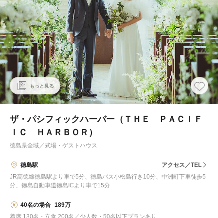
もっと見る
ザ・パシフィックハーバー（ＴＨＥ ＰＡＣＩＦ
ＩＣ ＨＡＲＢＯＲ）
徳島県全域
／
式場・ゲストハウス
徳島駅
アクセス／TEL
JR高徳線徳島駅より車で5分、徳島バス小松島行き10分、中洲町下車徒歩5
分、徳島自動車道徳島ICより車で15分
40名の場合
189万
着席 130名・立食 200名／少人数・50名以下プランあり