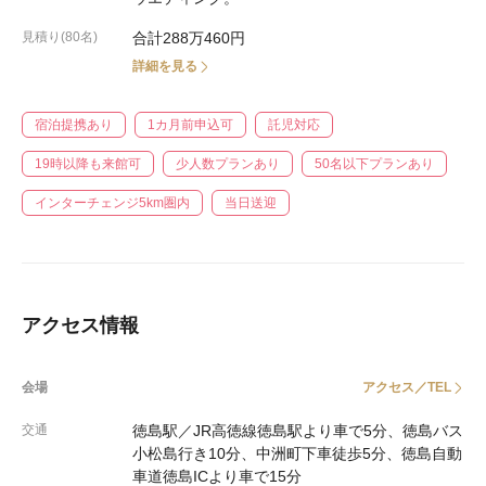
見積り(80名)
合計288万460円
詳細を見る
宿泊提携あり
1カ月前申込可
託児対応
19時以降も来館可
少人数プランあり
50名以下プランあり
インターチェンジ5km圏内
当日送迎
アクセス情報
会場
アクセス／TEL
交通
徳島駅／JR高徳線徳島駅より車で5分、徳島バス
小松島行き10分、中洲町下車徒歩5分、徳島自動
車道徳島ICより車で15分