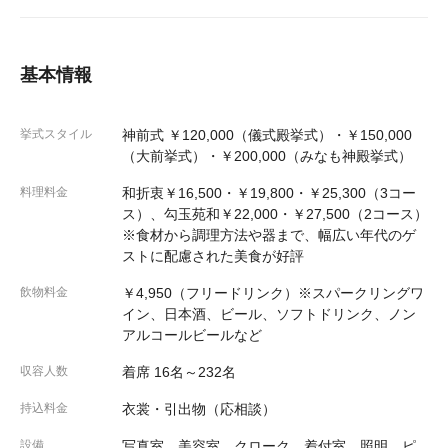
基本情報
挙式スタイル
神前式 ￥120,000（儀式殿挙式）・￥150,000
（大前挙式）・￥200,000（みなも神殿挙式）
料理料金
和折衷￥16,500・￥19,800・￥25,300（3コー
ス）、勾玉苑和￥22,000・￥27,500（2コース）
※食材から調理方法や器まで、幅広い年代のゲ
ストに配慮された美食が好評
飲物料金
￥4,950（フリードリンク）※スパークリングワ
イン、日本酒、ビール、ソフトドリンク、ノン
アルコールビールなど
収容人数
着席 16名～232名
持込料金
衣裳・引出物（応相談）
設備
写真室、美容室、クローク、着付室、照明、ピ