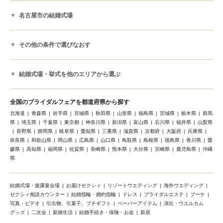
名古屋市の結婚式場
その他の条件で選びなおす
結婚式場・挙式を他のエリアから選ぶ
全国のブライダルフェアを都道府県から探す
北海道
青森県
岩手県
宮城県
秋田県
山形県
福島県
茨城県
栃木県
群馬
県
埼玉県
千葉県
東京都
神奈川県
新潟県
富山県
石川県
福井県
山梨県
長野県
静岡県
岐阜県
愛知県
三重県
滋賀県
京都府
大阪府
兵庫県
奈良県
和歌山県
岡山県
広島県
山口県
鳥取県
島根県
徳島県
香川県
愛
媛県
高知県
福岡県
佐賀県
長崎県
熊本県
大分県
宮崎県
鹿児島県
沖縄
県
結婚式場・披露宴会場
お届けゼクシィ
リゾートウエディング
海外ウエディング
ゼクシィ相談カウンター
結婚指輪・婚約指輪
ドレス
ブライダルエステ
ブーケ
写真・ビデオ
引出物、引菓子、プチギフト
ペーパーアイテム
演出・ウエルカム
グッズ
二次会
新婚生活
結婚手続き・保険・お金
新居