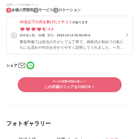
先輩カップルの評価ポイント
1
2
3
会場の雰囲気
サービス
ロケーション
40名以下の式を挙げたクチコミ
があります
4.4
招待者人数：
13名
挙式：
2025-12-13 00:00:00.0
事前準備では担当の方がとても丁寧で、神前式が初めての私た
ちにも流れや作法を分かりやすく説明してくれました。一方
で、決まった担当がつかないシステムなので、確認に時間がか
かるときがありました。 当日は本殿での挙式が特に印象的
で、静けさの中に神聖さがあり、背筋が伸びる思いでした。披
シェア
露宴会場は落ち着いた和の空間で、季節感を取り入れた装花や
LINE
メー
料理にこだわりました。お料理は見た目も美しく、年配のゲス
で
ルで
トからも「上品でとても美味しかった」と好評でした。派手さ
シェ
ドレスの試着や試食も楽しい！
シェ
アす
よりも格式や和の良さを重視したい方には、熱田神宮会館はお
この式場のフェアをCHECK！
アす
る
る
すすめできる会場だと思います。
フォトギャラリー