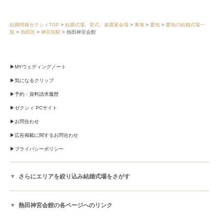
結婚情報ゼクシィTOP
結婚式場、挙式、披露宴会場
東海
愛知
愛知の結婚式場一
覧
熱田区
神宮前駅
熱田神宮会館
MYウェディングノート
気になるクリップ
予約・資料請求履歴
ゼクシィ PCサイト
お問合わせ
広告掲載に関するお問合わせ
プライバシーポリシー
さらにエリアを絞り込み結婚式場をさがす
熱田神宮会館の各ページへのリンク