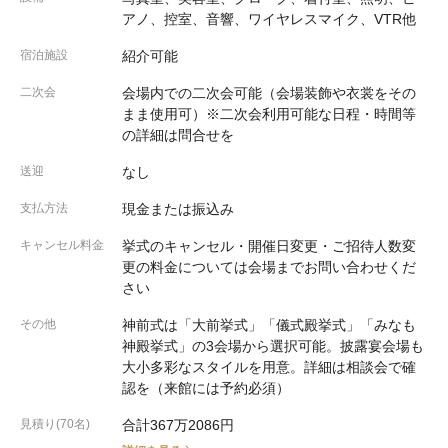
アノ、控室、音響、ワイヤレスマイク、VTR他
宿泊施設
紹介可能
二次会
会場内での二次会可能（会場装飾や衣裳をその
まま使用可）※二次会利用可能な日程・時間等
の詳細は問合せを
送迎
なし
支払方法
現金または振込み
キャンセル料金
挙式のキャンセル・開催日変更・ご招待人数変
更の料金については会場までお問い合わせくだ
さい
その他
神前式は「大前挙式」「儀式殿挙式」「みなも
神殿挙式」の3会場から選択可能。披露宴会場も
大小多彩なスタイルを用意。詳細は相談会で確
認を（来館には予約必須）
見積り(70名)
合計367万2086円