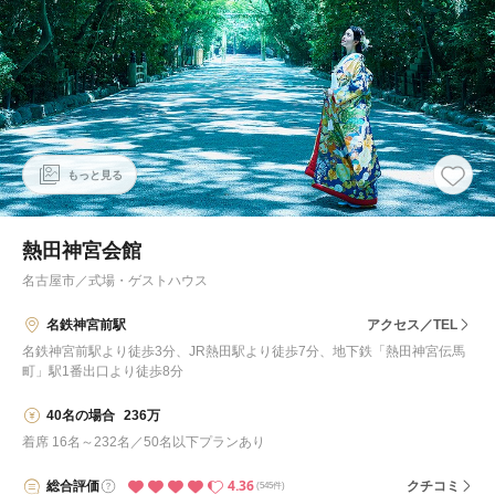
もっと見る
熱田神宮会館
名古屋市
／
式場・ゲストハウス
名鉄神宮前駅
アクセス／TEL
名鉄神宮前駅より徒歩3分、JR熱田駅より徒歩7分、地下鉄「熱田神宮伝馬
町」駅1番出口より徒歩8分
40名の場合
236万
着席 16名～232名／50名以下プランあり
4.36
総合
評価
クチコミ
(545件)