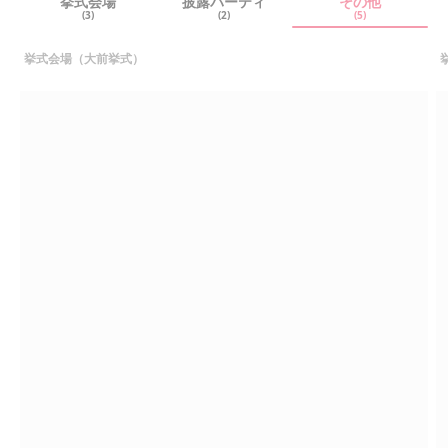
挙式会場
披露パーティ
その他
(3)
(2)
(5)
挙式会場（大前挙式）