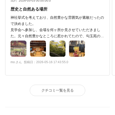
成約
2026-05-03 00:00:00.0
歴史と自然ある場所
神社挙式を考えており、自然豊かな雰囲気が素敵だったの
で決めました。
見学会へ参加し、会場を何ヶ所か見させていただきまし
た。元々自然豊かなところに惹かれてたので、勾玉苑の季
節が感じられるところがとてもよかったです。
見学会の時に費用やプランの説明も一通り全て行ってくだ
さいました。神社挙式と言っても歴史ある場所ですので、
思っていたより費用は高く感じました。
mo.さん
投稿日：2026-05-16 17:43:55.0
しかし、雰囲気の良さと今後様々な機会に戻ってこれる場
所として、思い出に残ると思います。
気をつける点として、成約後は、衣装代、食事の最低人数
クチコミ一覧を見る
などはもし変更があった場合費用がかかってしまうので、
着数、人数は慎重に決めた方が良いと思います。
また、しっかりした場所ではありますが、アットホームさ