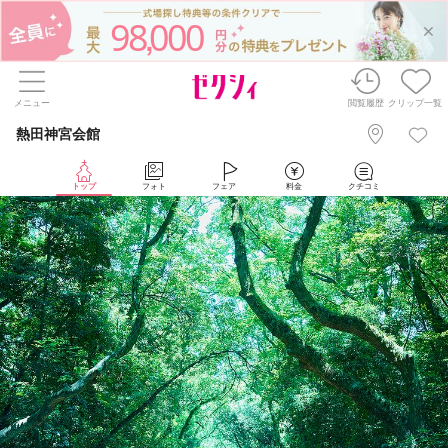
98
000
,
メニュー
閲覧履歴
クリップ一覧
熱田神宮会館
トップ
フォト
フェア
料金
クチコミ