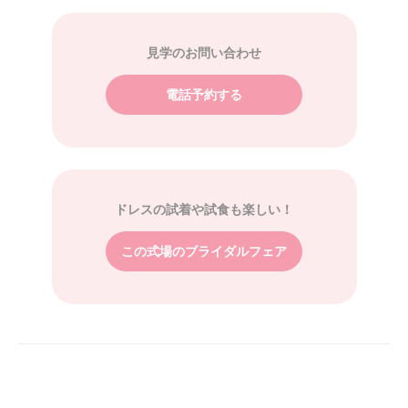
には少し欠けるかもしれません。(勾玉苑は好きな音楽を
自由に流したりすることはできません)
まだ式を挙げてないので正確には分かりませんが、勾玉苑
見学のお問い合わせ
で上げる際は食事する部屋のテーブルの形、配置はイメー
ジと相違ないか確認したほうがいいと思います。
電話予約する
ドレスの試着や試食も楽しい！
この式場のブライダルフェア