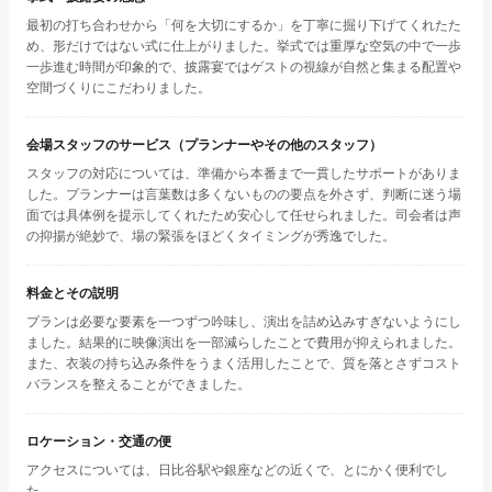
最初の打ち合わせから「何を大切にするか」を丁寧に掘り下げてくれたた
め、形だけではない式に仕上がりました。挙式では重厚な空気の中で一歩
一歩進む時間が印象的で、披露宴ではゲストの視線が自然と集まる配置や
空間づくりにこだわりました。
会場スタッフのサービス（プランナーやその他のスタッフ）
スタッフの対応については、準備から本番まで一貫したサポートがありま
した。プランナーは言葉数は多くないものの要点を外さず、判断に迷う場
面では具体例を提示してくれたため安心して任せられました。司会者は声
の抑揚が絶妙で、場の緊張をほどくタイミングが秀逸でした。
料金とその説明
プランは必要な要素を一つずつ吟味し、演出を詰め込みすぎないようにし
ました。結果的に映像演出を一部減らしたことで費用が抑えられました。
また、衣装の持ち込み条件をうまく活用したことで、質を落とさずコスト
バランスを整えることができました。
ロケーション・交通の便
アクセスについては、日比谷駅や銀座などの近くで、とにかく便利でし
た。