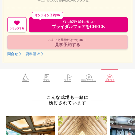
をなさらないお食事会のみのプランも。
オンライン予約OK
ドレス試着や試食も楽しい
ブライダルフェアをCHECK
クリップする
ふらっと見学だけでもOK！
見学予約する
問合せ
資料請求
トップ
フォト
フェア
料金・プラン
クチコミ
こんな式場も一緒に
検討されています