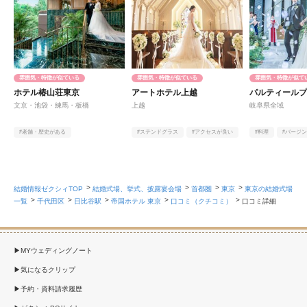
雰囲気・特徴が似ている
雰囲気・特徴が似ている
雰囲気・特徴が似て
ホテル椿山荘東京
アートホテル上越
パルティール
文京・池袋・練馬・板橋
上越
岐阜県全域
#老舗・歴史がある
#ステンドグラス
#アクセスが良い
#料理
#バージ
#庭園・ガーデン・テラス
#料理
#大型スクリーン
#ヨーロピアン
結婚情報ゼクシィTOP
結婚式場、挙式、披露宴会場
首都圏
東京
東京の結婚式場
一覧
千代田区
日比谷駅
帝国ホテル 東京
口コミ（クチコミ）
口コミ詳細
MYウェディングノート
気になるクリップ
予約・資料請求履歴