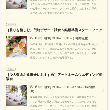
フがお考えの人数やお好みに合わせて、おふたりにぴったり
の会場やコーディネート、プランをご紹介いたします。挙式
をなさらないお食事会のみのプランも。
［香りを愉しむ］伝統デザート試食＆結婚準備スタートフェア
8/16
2部制 09:00～/13:30～ (3時間程度)
(日)
2025年11月に135周年！帝国ホテルの伝統と革新を体感いただ
けるフェアです。伝統メニューを現代的にアレンジし、金銀
の箔が美しく彩るデザートを五感でお楽しみください。経験
豊富なスタッフとの相談や会場見学も。
［少人数＆お食事会におすすめ］アットホームウエディング相
談会
8/16
3部制 09:00～/13:30～/17:00～ (3時間程
(日)
度)
家族婚専用バンケットを持つ帝国ホテル。経験豊富なスタッ
フがお考えの人数やお好みに合わせて、おふたりにぴったり
の会場やコーディネート、プランをご紹介いたします。挙式