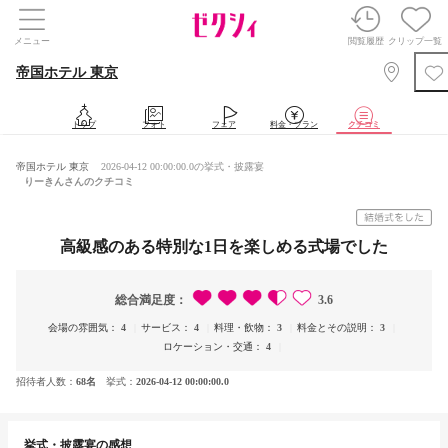
メニュー
閲覧履歴
クリップ一覧
帝国ホテル 東京
トップ
フォト
フェア
料金・プラン
クチコミ
帝国ホテル 東京
2026-04-12 00:00:00.0の挙式・披露宴
りーきんさんのクチコミ
高級感のある特別な1日を楽しめる式場でした
総合満足度
3.6
会場の雰囲気
4
サービス
4
料理・飲物
3
料金とその説明
3
ロケーション・交通
4
招待者人数
68名
挙式
2026-04-12 00:00:00.0
挙式・披露宴の感想