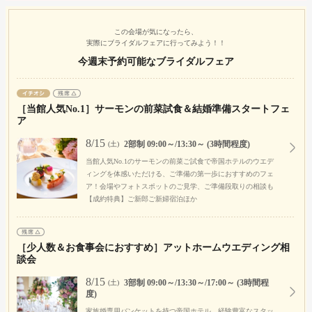
この会場が気になったら、
実際にブライダルフェアに行ってみよう！！
今週末予約可能なブライダルフェア
［当館人気No.1］サーモンの前菜試食＆結婚準備スタートフェ
ア
8/15
2部制 09:00～/13:30～ (3時間程度)
(土)
当館人気No.1のサーモンの前菜ご試食で帝国ホテルのウエデ
ィングを体感いただける、ご準備の第一歩におすすめのフェ
ア！会場やフォトスポットのご見学、ご準備段取りの相談も
【成約特典】ご新郎ご新婦宿泊ほか
［少人数＆お食事会におすすめ］アットホームウエディング相
談会
8/15
3部制 09:00～/13:30～/17:00～ (3時間程
(土)
度)
家族婚専用バンケットを持つ帝国ホテル。経験豊富なスタッ