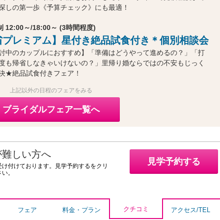
探しの第一歩《予算チェック》にも最適！
 12:00～/18:00～ (3時間程度)
省プレミアム】星付き絶品試食付き＊個別相談会
討中のカップルにおすすめ】「準備はどうやって進めるの？」「打
度も帰省しなきゃいけないの？」里帰り婚ならではの不安もじっく
決★絶品試食付きフェア！
上記以外の日程のフェアをみる
ブライダルフェア一覧へ
が難しい方へ
見学予約する
受け付けております。見学予約するをクリ
さい。
クチコミ
フェア
料金・プラン
アクセス/TEL