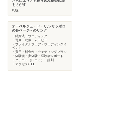
さらにエリアを絞り込み結婚式場
をさがす
札幌
オーベルジュ・ド・リル サッポロ
の各ページへのリンク
・結婚式・ウエディング
・写真・映像・ムービー
・ブライダルフェア・ウェディングイ
ベント
・費用・料金例・ウェディングプラン
・体験談・実体験・経験者レポート
・クチコミ（口コミ）・評判
・アクセス/TEL