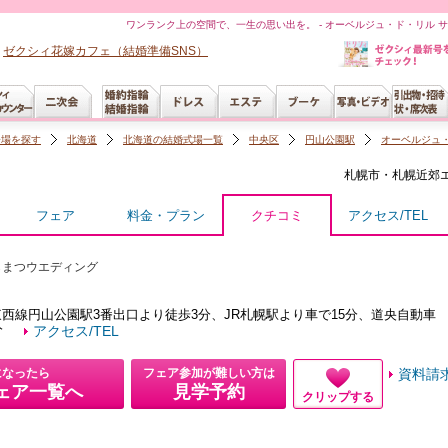
ワンランク上の空間で、一生の思い出を。 - オーベルジュ・ド・リル 
ゼクシィ花嫁カフェ（結婚準備SNS）
会場を探す
北海道
北海道の結婚式場一覧
中央区
円山公園駅
オーベルジュ・
札幌市・札幌近郊
フェア
料金・プラン
クチコミ
アクセス/TEL
らまつウエディング
西線円山公園駅3番出口より徒歩3分、JR札幌駅より車で15分、道央自動車
分
アクセス/TEL
になったら
フェア参加が難しい方は
資料請
ェア一覧へ
見学予約
クリップする