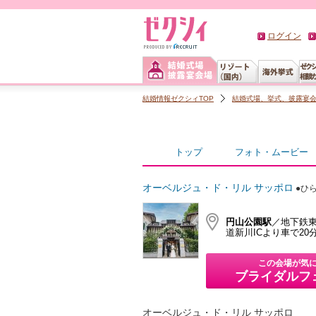
ログイン
結婚情報ゼクシィTOP
結婚式場、挙式、披露宴
トップ
フォト・ムービー
オーベルジュ・ド・リル サッポロ
●ひ
円山公園駅
／地下鉄東
道新川ICより車で20
この会場が気
ブライダルフ
オーベルジュ・ド・リル サッポロ