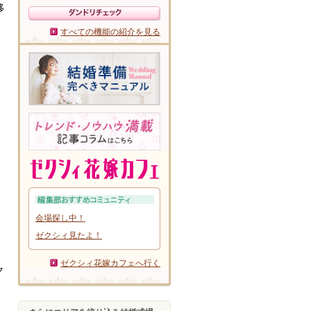
移
。
すべての機能の紹介を見る
会場探し中！
ゼクシィ見たよ！
ゼクシィ花嫁カフェへ行く
ク