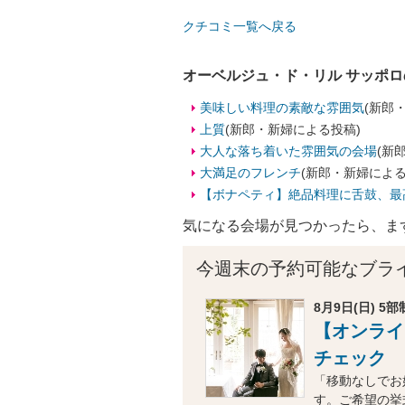
クチコミ一覧へ戻る
オーベルジュ・ド・リル サッポ
美味しい料理の素敵な雰囲気
(新郎
上質
(新郎・新婦による投稿)
大人な落ち着いた雰囲気の会場
(新
大満足のフレンチ
(新郎・新婦による
【ボナペティ】絶品料理に舌鼓、最
気になる会場が見つかったら、ま
今週末の予約可能なブラ
8月9日(日) 5部制
【オンライ
チェック
「移動なしでお
す。ご希望の挙