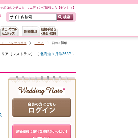
サッポロのクチコミ -ウエディング情報なら【ゼクシィ】
ド・リル サッポロ
口コミ
口コミ詳細
エリア（
レストラン
） （
北海道９月号368P
）
求