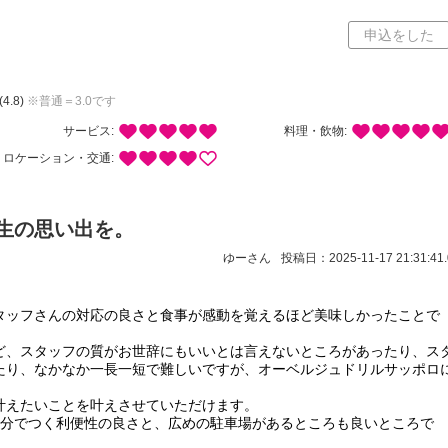
申込をした
(4.8)
※普通＝3.0です
サービス:
料理・飲物:
ロケーション・交通:
生の思い出を。
ゆーさん
投稿日：2025-11-17 21:31:41.
タッフさんの対応の良さと食事が感動を覚えるほど美味しかったことで
ど、スタッフの質がお世辞にもいいとは言えないところがあったり、ス
たり、なかなか一長一短で難しいですが、オーベルジュドリルサッポロ
叶えたいことを叶えさせていただけます。
5分でつく利便性の良さと、広めの駐車場があるところも良いところで