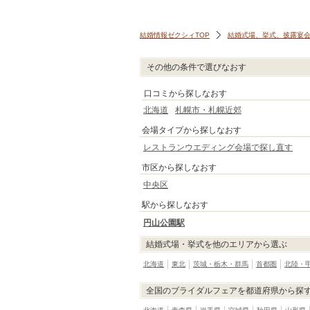
結婚情報ゼクシィTOP
結婚式場、挙式、披露宴
その他の条件で選びなおす
口コミから探しなおす
北海道
札幌市・札幌近郊
会場タイプから探しなおす
レストランウエディング会場で探し直す
市区から探しなおす
中央区
駅から探しなおす
円山公園駅
結婚式場・挙式を他のエリアから選ぶ
北海道
東北
茨城・栃木・群馬
首都圏
北陸・
全国のブライダルフェアを都道府県から探