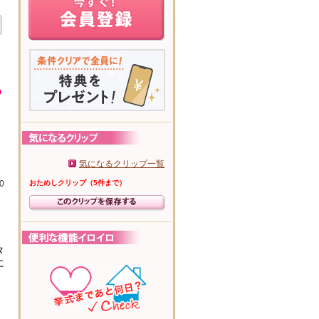
気になるクリップ一覧
0
おためしクリップ（5件まで）
タ
に