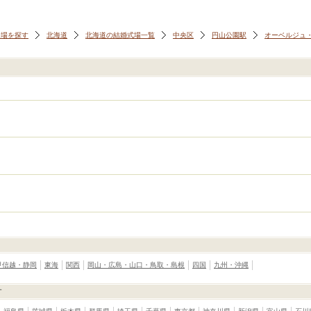
会場を探す
北海道
北海道の結婚式場一覧
中央区
円山公園駅
オーベルジュ・
甲信越・静岡
東海
関西
岡山・広島・山口・鳥取・島根
四国
九州・沖縄
す