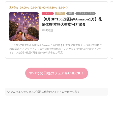
8/9
09:00~/10:00~/13:00~/15:30~/16:00~
日
イチオシ
残席
無料
リアルタイム予約
【8月SP*150万優待×Amazon1万】花
嫁体験*本格大聖堂×4万試食
3時間程度
【8月限定*最大150万優待＆Amazon1万円付き】エリア最大級チャペル×大階段で
感動挙式とアフターセレモニー体験♪当館併設ドレスサロンで憧れのウェディング
ドレスを試着×絶品4万相当の無料試食もご用意！
すべての日程のフェアをCHECK！
アニヴェルセル ヒルズ横浜の個別のフォト・ムービーを見る