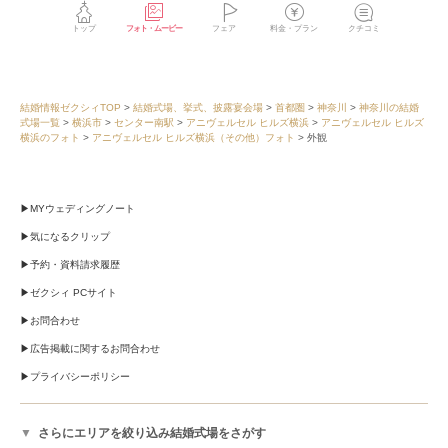
トップ
フォト・ムービー
フェア
料金・プラン
クチコミ
結婚情報ゼクシィTOP
結婚式場、挙式、披露宴会場
首都圏
神奈川
神奈川の結婚
式場一覧
横浜市
センター南駅
アニヴェルセル ヒルズ横浜
アニヴェルセル ヒルズ
横浜のフォト
アニヴェルセル ヒルズ横浜（その他）フォト
外観
MYウェディングノート
気になるクリップ
予約・資料請求履歴
ゼクシィ PCサイト
お問合わせ
広告掲載に関するお問合わせ
プライバシーポリシー
さらにエリアを絞り込み結婚式場をさがす