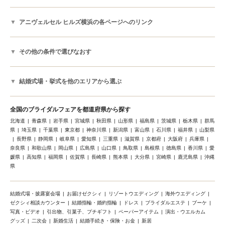
アニヴェルセル ヒルズ横浜の各ページへのリンク
その他の条件で選びなおす
結婚式場・挙式を他のエリアから選ぶ
全国のブライダルフェアを都道府県から探す
北海道
青森県
岩手県
宮城県
秋田県
山形県
福島県
茨城県
栃木県
群馬
県
埼玉県
千葉県
東京都
神奈川県
新潟県
富山県
石川県
福井県
山梨県
長野県
静岡県
岐阜県
愛知県
三重県
滋賀県
京都府
大阪府
兵庫県
奈良県
和歌山県
岡山県
広島県
山口県
鳥取県
島根県
徳島県
香川県
愛
媛県
高知県
福岡県
佐賀県
長崎県
熊本県
大分県
宮崎県
鹿児島県
沖縄
県
結婚式場・披露宴会場
お届けゼクシィ
リゾートウエディング
海外ウエディング
ゼクシィ相談カウンター
結婚指輪・婚約指輪
ドレス
ブライダルエステ
ブーケ
写真・ビデオ
引出物、引菓子、プチギフト
ペーパーアイテム
演出・ウエルカム
グッズ
二次会
新婚生活
結婚手続き・保険・お金
新居