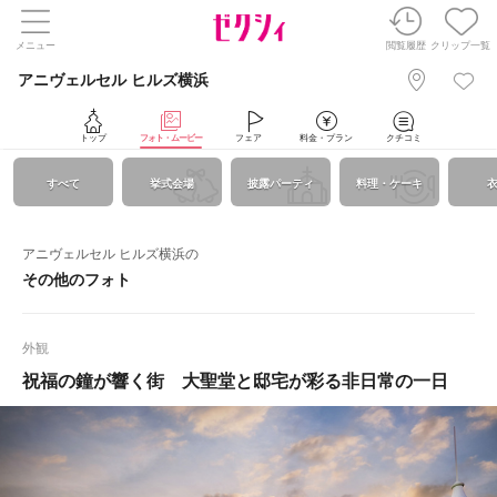
メニュー
閲覧履歴
クリップ一覧
アニヴェルセル ヒルズ横浜
トップ
フォト・ムービー
フェア
料金・プラン
クチコミ
すべて
挙式会場
披露パーティ
料理・ケーキ
アニヴェルセル ヒルズ横浜の
その他のフォト
外観
祝福の鐘が響く街 大聖堂と邸宅が彩る非日常の一日