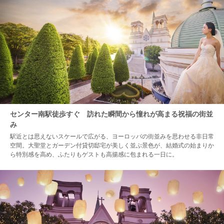
センター南駅徒歩すぐ 訪れた瞬間から憧れが高まる祝福の街並
み
駅近とは思えないスケールで広がる、ヨーロッパの街並みを思わせる非日常
空間。大聖堂とガーデン付貸切邸宅が美しく並ぶ景色が、結婚式の始まりか
ら特別感を高め、ふたりもゲストも高揚感に包まれる一日に。