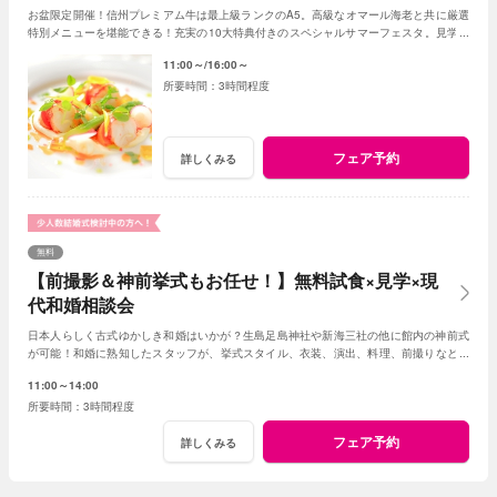
お盆限定開催！信州プレミアム牛は最上級ランクのA5。高級なオマール海老と共に厳選
特別メニューを堪能できる！充実の10大特典付きのスペシャルサマーフェスタ。見学＆
相談も兼ねて一日一組貸切Ｗの魅力を体感して
11:00～
16:00～
3時間程度
フェア予約
詳しくみる
無料
【前撮影＆神前挙式もお任せ！】無料試食×見学×現
代和婚相談会
日本人らしく古式ゆかしき和婚はいかが？生島足島神社や新海三社の他に館内の神前式
が可能！和婚に熟知したスタッフが、挙式スタイル、衣装、演出、料理、前撮りなどト
ータルでアドバイス！創作フレンチも堪能して。
11:00～14:00
3時間程度
フェア予約
詳しくみる