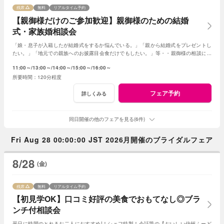
残席
無料
リアルタイム予約
【親御様だけのご参加歓迎】親御様のための結婚
式・家族婚相談会
「娘・息子が入籍したが結婚式をするか悩んでいる。」「親から結婚式をプレゼントし
たい。」「地元での親族へのお披露目会食だけでもしたい。」等・・親御様の相談にベ
テランスタッフが丁寧にお応え致します
11:00～
13:00～
14:00～
15:00～
16:00～
120分程度
フェア予約
詳しくみる
同日開催の他のフェアを見る(6件)
Fri Aug 28 00:00:00 JST 2026月開催のブライダルフェア
8/28
(金)
残席
無料
リアルタイム予約
【初見学OK】口コミ好評の美食でおもてなし◎ブラ
ンチ付相談会
平日に時間のとれるお二人におすすめ!！シェフ特製！今話題の【おいしい信州ふーど