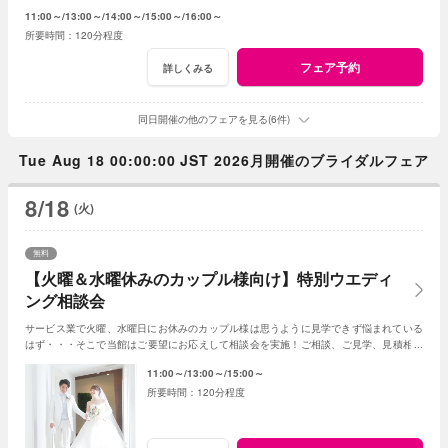
テランスタッフが丁寧にお応え致します
11:00～
13:00～
14:00～
15:00～
16:00～
120分程度
フェア予約
詳しくみる
同日開催の他のフェアを見る(6件)
Tue Aug 18 00:00:00 JST 2026月開催のブライダルフェア
8/18
(火)
無料
【火曜＆水曜休みのカップル様向け】特別ウエディ
ング相談会
サービス業で火曜、水曜日にお休みのカップル様は思うように見学できず悩まれている
はず・・・そこで当館はご要望にお応えして相談会を実施！ご相談、ご見学、見積相談
に全てお応え。次回ご利用可能なお食事券付☆
11:00～
13:00～
15:00～
120分程度