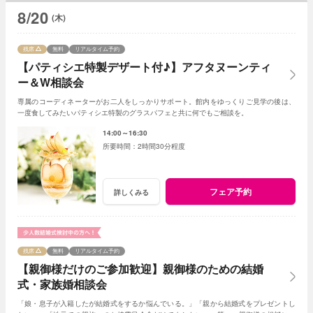
8/20
(木)
残席
無料
リアルタイム予約
【パティシエ特製デザート付♪】アフタヌーンティ
ー＆W相談会
専属のコーディネーターがお二人をしっかりサポート。館内をゆっくりご見学の後は、
一度食してみたいパティシエ特製のグラスパフェと共に何でもご相談を。
14:00～16:30
2時間30分程度
フェア予約
詳しくみる
残席
無料
リアルタイム予約
【親御様だけのご参加歓迎】親御様のための結婚
式・家族婚相談会
「娘・息子が入籍したが結婚式をするか悩んでいる。」「親から結婚式をプレゼントし