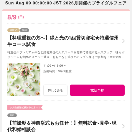
Sun Aug 09 00:00:00 JST 2026月開催のブライダルフェア
8/9
(日)
残席
無料
【料理重視の方へ】緑と光の1組貸切邸宅★特選信州
牛コース試食
特選信州プレミアム牛など婚礼料理の人気コースを無料で堪能する人気フェア！味もボ
リュームも実際のメニュー通り。おもてなし重視のカップル様はご参加を！全館内見学
＆相談で一日一組貸切Wの魅力を体感できる！
11:00～
16:00～
3時間程度
電話予約
詳しくみる
無料
【前撮影＆神前挙式もお任せ！】無料試食×見学×現
代和婚相談会