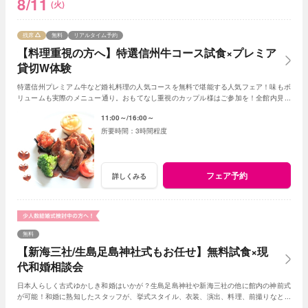
8/11
(火)
残席
無料
リアルタイム予約
【料理重視の方へ】特選信州牛コース試食×プレミア
貸切W体験
特選信州プレミアム牛など婚礼料理の人気コースを無料で堪能する人気フェア！味もボ
リュームも実際のメニュー通り。おもてなし重視のカップル様はご参加を！全館内見学
＆相談で一日一組貸切Wの魅力を体感できる！
11:00～
16:00～
3時間程度
フェア予約
詳しくみる
無料
【新海三社/生島足島神社式もお任せ】無料試食×現
代和婚相談会
日本人らしく古式ゆかしき和婚はいかが？生島足島神社や新海三社の他に館内の神前式
が可能！和婚に熟知したスタッフが、挙式スタイル、衣装、演出、料理、前撮りなどト
ータルでアドバイス！創作フレンチも堪能して。