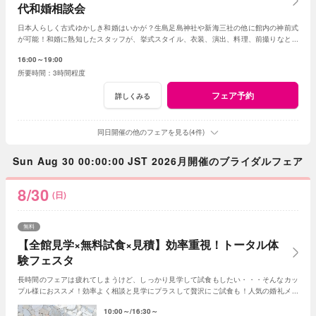
代和婚相談会
日本人らしく古式ゆかしき和婚はいかが？生島足島神社や新海三社の他に館内の神前式
が可能！和婚に熟知したスタッフが、挙式スタイル、衣装、演出、料理、前撮りなどト
ータルでアドバイス！創作フレンチも堪能して。
16:00～19:00
3時間程度
フェア予約
詳しくみる
同日開催の他のフェアを見る(4件)
Sun Aug 30 00:00:00 JST 2026月開催のブライダルフェア
8/30
(日)
無料
【全館見学×無料試食×見積】効率重視！トータル体
験フェスタ
長時間のフェアは疲れてしまうけど、しっかり見学して試食もしたい・・・そんなカッ
プル様におススメ！効率よく相談と見学にプラスして贅沢にご試食も！人気の婚礼メニ
ューがワンプレートで楽しめる新フェア誕生！！
10:00～
16:30～