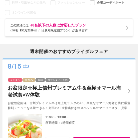
料理・引出物などの展示
ファッションショー
会場コーディネート
オンライン相談会
40名以下の人数に対応したプラン
この式場には
（40名 190万2280円 / 日取り限定割プラン）があります
週末開催のおすすめブライダルフェア
8/15
(土)
イチオシ
残席
無料
リアルタイム予約
お盆限定☆極上信州プレミアム牛＆至極オマール海
老試食×W体験
お盆限定開催！信州プレミアム牛は最上級ランクのA5。高級なオマール海老と共に厳選
特別メニューを堪能できる！充実の10大特典付きのスペシャルサマーフェスタ。見学＆
相談も兼ねて一日一組貸切Ｗの魅力を体感して
11:00～
16:00～
3時間程度