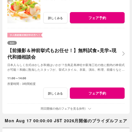
フェア予約
詳しくみる
無料
【前撮影＆神前挙式もお任せ！】無料試食×見学×現
代和婚相談会
日本人らしく古式ゆかしき和婚はいかが？生島足島神社や新海三社の他に館内の神前式
が可能！和婚に熟知したスタッフが、挙式スタイル、衣装、演出、料理、前撮りなどト
ータルでアドバイス！創作フレンチも堪能して。
11:00～14:00
3時間程度
フェア予約
詳しくみる
同日開催の他のフェアを見る(6件)
Mon Aug 17 00:00:00 JST 2026月開催のブライダルフェア