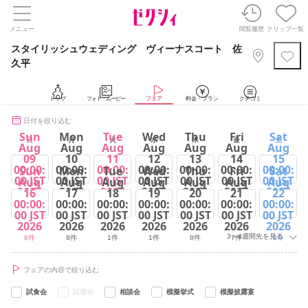
メニュー
閲覧履歴
クリップ一覧
スタイリッシュウェディング ヴィーナスコート 佐
久平
トップ
フォト・ムービー
フェア
料金・プラン
クチコミ
日付を絞り込む
Sun
Mon
Tue
Wed
Thu
Fri
Sat
日
月
火
水
木
金
土
Aug
Aug
Aug
Aug
Aug
Aug
Aug
09
10
11
12
13
14
15
00:00:
00:00:
00:00:
00:00:
00:00:
00:00:
00:00:
Sun
Mon
Tue
Wed
Thu
Fri
Sat
00 JST
00 JST
00 JST
00 JST
00 JST
00 JST
00 JST
Aug
Aug
Aug
Aug
Aug
Aug
Aug
2026
2026
2026
2026
2026
2026
2026
16
17
18
19
20
21
22
00:00:
00:00:
00:00:
00:00:
00:00:
00:00:
00:00:
9件
7件
5件
1件
7件
6件
9件
00 JST
00 JST
00 JST
00 JST
00 JST
00 JST
00 JST
2026
2026
2026
2026
2026
2026
2026
3～4週間先を見る
8件
8件
1件
1件
8件
7件
9件
フェアの内容で絞り込む
試食会
試着会
相談会
模擬挙式
模擬披露宴