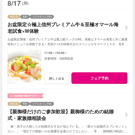
8/17
(月)
残席
無料
リアルタイム予約
お盆限定☆極上信州プレミアム牛＆至極オマール海
老試食×W体験
お盆限定開催！信州プレミアム牛は最上級ランクのA5。高級なオマール海老と共に厳選
特別メニューを堪能できる！充実の10大特典付きのスペシャルサマーフェスタ。見学＆
相談も兼ねて一日一組貸切Ｗの魅力を体感して
11:00～
16:00～
3時間程度
フェア予約
詳しくみる
残席
無料
リアルタイム予約
【親御様だけのご参加歓迎】親御様のための結婚
式・家族婚相談会
「娘・息子が入籍したが結婚式をするか悩んでいる。」「親から結婚式をプレゼントし
たい。」「地元での親族へのお披露目会食だけでもしたい。」等・・親御様の相談にベ