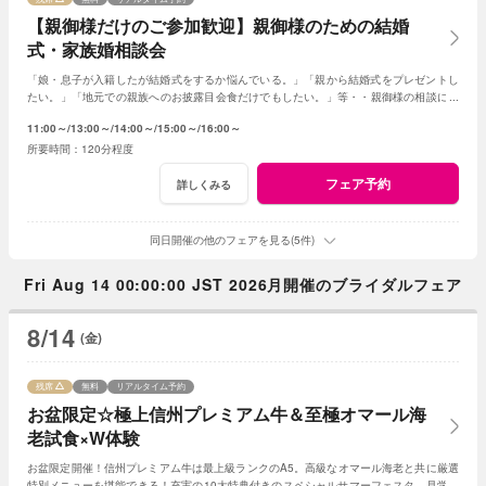
【親御様だけのご参加歓迎】親御様のための結婚
式・家族婚相談会
「娘・息子が入籍したが結婚式をするか悩んでいる。」「親から結婚式をプレゼントし
たい。」「地元での親族へのお披露目会食だけでもしたい。」等・・親御様の相談にベ
テランスタッフが丁寧にお応え致します
11:00～
13:00～
14:00～
15:00～
16:00～
120分程度
フェア予約
詳しくみる
同日開催の他のフェアを見る(5件)
Fri Aug 14 00:00:00 JST 2026月開催のブライダルフェア
8/14
(金)
残席
無料
リアルタイム予約
お盆限定☆極上信州プレミアム牛＆至極オマール海
老試食×W体験
お盆限定開催！信州プレミアム牛は最上級ランクのA5。高級なオマール海老と共に厳選
特別メニューを堪能できる！充実の10大特典付きのスペシャルサマーフェスタ。見学＆