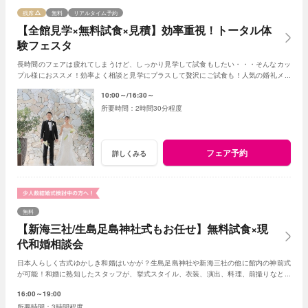
残席
無料
リアルタイム予約
【全館見学×無料試食×見積】効率重視！トータル体
験フェスタ
長時間のフェアは疲れてしまうけど、しっかり見学して試食もしたい・・・そんなカッ
プル様におススメ！効率よく相談と見学にプラスして贅沢にご試食も！人気の婚礼メニ
ューがワンプレートで楽しめる新フェア誕生！！
10:00～
16:30～
2時間30分程度
フェア予約
詳しくみる
無料
【新海三社/生島足島神社式もお任せ】無料試食×現
代和婚相談会
日本人らしく古式ゆかしき和婚はいかが？生島足島神社や新海三社の他に館内の神前式
が可能！和婚に熟知したスタッフが、挙式スタイル、衣装、演出、料理、前撮りなどト
ータルでアドバイス！創作フレンチも堪能して。
16:00～19:00
3時間程度