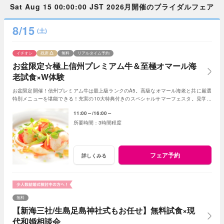
Sat Aug 15 00:00:00 JST 2026月開催のブライダルフェア
8/15
(土)
イチオシ
残席
無料
リアルタイム予約
お盆限定☆極上信州プレミアム牛＆至極オマール海
老試食×W体験
お盆限定開催！信州プレミアム牛は最上級ランクのA5。高級なオマール海老と共に厳選
特別メニューを堪能できる！充実の10大特典付きのスペシャルサマーフェスタ。見学＆
相談も兼ねて一日一組貸切Ｗの魅力を体感して
11:00～
16:00～
3時間程度
フェア予約
詳しくみる
無料
【新海三社/生島足島神社式もお任せ】無料試食×現
代和婚相談会