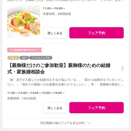
相談も兼ねて一日一組貸切Ｗの魅力を体感して
11:00～
16:00～
3時間程度
フェア予約
詳しくみる
残席
無料
リアルタイム予約
【親御様だけのご参加歓迎】親御様のための結婚
式・家族婚相談会
「娘・息子が入籍したが結婚式をするか悩んでいる。」「親から結婚式をプレゼントし
たい。」「地元での親族へのお披露目会食だけでもしたい。」等・・親御様の相談にベ
テランスタッフが丁寧にお応え致します
11:00～
13:00～
14:00～
15:00～
16:00～
120分程度
フェア予約
詳しくみる
同日開催の他のフェアを見る(4件)