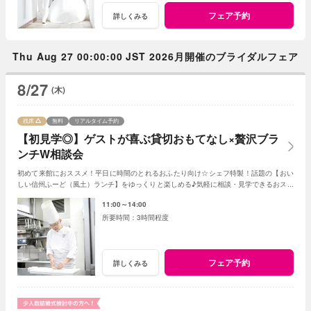
フェア予約
詳しくみる
Thu Aug 27 00:00:00 JST 2026月開催のブライダルフェア
8/27
(木)
残席
無料
リアルタイム予約
【初見学◎】ゲストが喜ぶ貸切おもてなし×贅沢ブラ
ンチW相談会
初めて来館におススメ！平日に時間のとれるおふたり向け☆シェフ特製！話題の【おい
しい信州ふーど（風土）ランチ】をゆっくりと楽しめる♪気軽に相談・見学できるおスス
メフェア！お母様やお姉様とのご参加もＯＫ！
11:00～14:00
3時間程度
フェア予約
詳しくみる