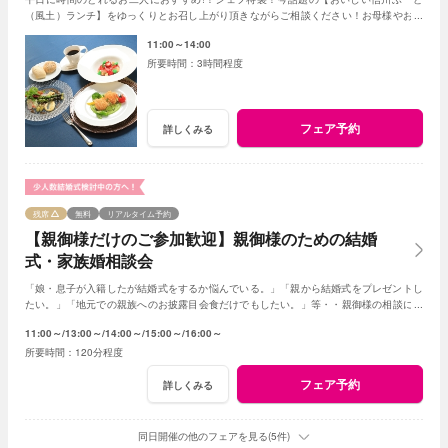
（風土）ランチ】をゆっくりとお召し上がり頂きながらご相談ください！お母様やお姉
さまとのご参加もＯＫ！
11:00～14:00
3時間程度
フェア予約
詳しくみる
残席
無料
リアルタイム予約
【親御様だけのご参加歓迎】親御様のための結婚
式・家族婚相談会
「娘・息子が入籍したが結婚式をするか悩んでいる。」「親から結婚式をプレゼントし
たい。」「地元での親族へのお披露目会食だけでもしたい。」等・・親御様の相談にベ
テランスタッフが丁寧にお応え致します
11:00～
13:00～
14:00～
15:00～
16:00～
120分程度
フェア予約
詳しくみる
同日開催の他のフェアを見る(5件)