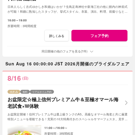
日本人らしく古式ゆかしき和婚はいかが？生島足島神社や新海三社の他に館内の神前式
が可能！和婚に熟知したスタッフが、挙式スタイル、衣装、演出、料理、前撮りなどト
ータルでアドバイス！創作フレンチも堪能して。
16:00～19:00
3時間程度
フェア予約
詳しくみる
同日開催の他のフェアを見る(7件)
Sun Aug 16 00:00:00 JST 2026月開催のブライダルフェア
8/16
(日)
残席
無料
リアルタイム予約
お盆限定☆極上信州プレミアム牛＆至極オマール海
老試食×W体験
お盆限定開催！信州プレミアム牛は最上級ランクのA5。高級なオマール海老と共に厳選
特別メニューを堪能できる！充実の10大特典付きのスペシャルサマーフェスタ。見学＆
相談も兼ねて一日一組貸切Ｗの魅力を体感して
11:00～
16:00～
3時間程度