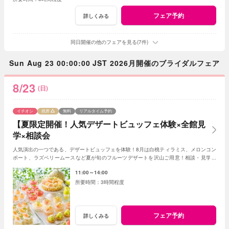
フェア予約
詳しくみる
同日開催の他のフェアを見る(7件)
Sun Aug 23 00:00:00 JST 2026月開催のブライダルフェア
8/23
(日)
イチオシ
残席
無料
リアルタイム予約
【夏限定開催！人気デザートビュッフェ体験×全館見
学×相談会
人気演出の一つである、デザートビュッフェを体験！8月は白桃ティラミス、メロンコン
ポート、ラズベリームースなど夏が旬のフルーツデザートを沢山ご用意！相談・見学を
兼ねて楽しんで♪
11:00～14:00
3時間程度
フェア予約
詳しくみる