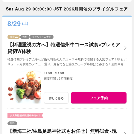
Sat Aug 29 00:00:00 JST 2026月開催のブライダルフェア
8/29
(土)
残席
無料
リアルタイム予約
【料理重視の方へ】特選信州牛コース試食×プレミア
貸切W体験
特選信州プレミアム牛など婚礼料理の人気コースを無料で堪能する人気フェア！味もボ
リュームも実際のメニュー通り。おもてなし重視のカップル様はご参加を！全館内見学
＆相談で一日一組貸切Wの魅力を体感できる！
11:00～
16:00～
3時間程度
フェア予約
詳しくみる
無料
【新海三社/生島足島神社式もお任せ】無料試食×現