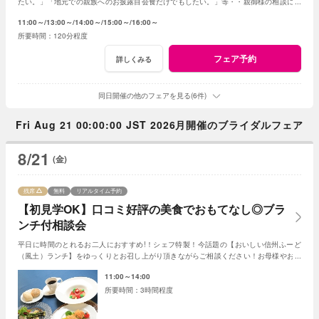
たい。」「地元での親族へのお披露目会食だけでもしたい。」等・・親御様の相談にベ
テランスタッフが丁寧にお応え致します
11:00～
13:00～
14:00～
15:00～
16:00～
120分程度
フェア予約
詳しくみる
同日開催の他のフェアを見る(6件)
Fri Aug 21 00:00:00 JST 2026月開催のブライダルフェア
8/21
(金)
残席
無料
リアルタイム予約
【初見学OK】口コミ好評の美食でおもてなし◎ブラ
ンチ付相談会
平日に時間のとれるお二人におすすめ!！シェフ特製！今話題の【おいしい信州ふーど
（風土）ランチ】をゆっくりとお召し上がり頂きながらご相談ください！お母様やお姉
さまとのご参加もＯＫ！
11:00～14:00
3時間程度