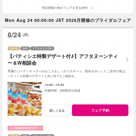
同日開催の他のフェアを見る(6件)
Mon Aug 24 00:00:00 JST 2026月開催のブライダルフェア
8/24
(月)
残席
無料
リアルタイム予約
【パティシエ特製デザート付♪】アフタヌーンティ
ー＆W相談会
専属のコーディネーターがお二人をしっかりサポート。館内をゆっくりご見学の後は、
パティシエ特製のデザートと共に何でもご相談を。
14:00～16:30
2時間30分程度
フェア予約
詳しくみる
残席
無料
リアルタイム予約