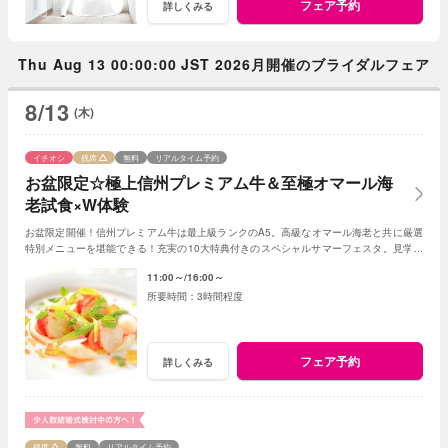
フェア予約
詳しくみる
Thu Aug 13 00:00:00 JST 2026月開催のブライダルフェア
8/13
(木)
イチオシ
残席
無料
リアルタイム予約
お盆限定☆極上信州プレミアム牛＆至極オマール海
老試食×W体験
お盆限定開催！信州プレミアム牛は最上級ランクのA5。高級なオマール海老と共に厳選
特別メニューを堪能できる！充実の10大特典付きのスペシャルサマーフェスタ。見学＆
相談も兼ねて一日一組貸切Ｗの魅力を体感して
11:00～
16:00～
3時間程度
フェア予約
詳しくみる
残席
無料
リアルタイム予約