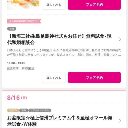
フェア予約
詳しくみる
無料
【新海三社/生島足島神社式もお任せ】無料試食×現
代和婚相談会
日本人らしく古式ゆかしき和婚はいかが？生島足島神社や新海三社の他に館内の神前式
が可能！和婚に熟知したスタッフが、挙式スタイル、衣装、演出、料理、前撮りなどト
ータルでアドバイス！創作フレンチも堪能して。
16:00～19:00
3時間程度
フェア予約
詳しくみる
8/16
(日)
残席
無料
リアルタイム予約
お盆限定☆極上信州プレミアム牛＆至極オマール海
老試食×W体験