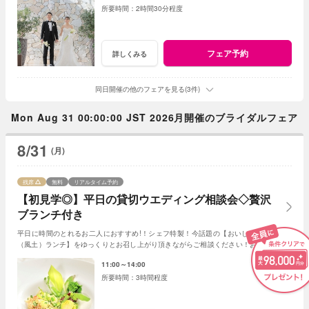
2時間30分程度
フェア予約
詳しくみる
同日開催の他のフェアを見る(3件)
Mon Aug 31 00:00:00 JST 2026月開催のブライダルフェア
8/31
(月)
残席
無料
リアルタイム予約
【初見学◎】平日の貸切ウエディング相談会◇贅沢
ブランチ付き
平日に時間のとれるお二人におすすめ!！シェフ特製！今話題の【おいしい信州ふーど
（風土）ランチ】をゆっくりとお召し上がり頂きながらご相談ください！お母様やお姉
さまとのご参加もＯＫ！
11:00～14:00
3時間程度