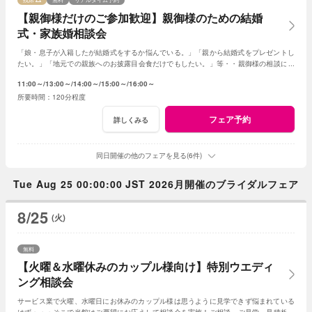
【親御様だけのご参加歓迎】親御様のための結婚
式・家族婚相談会
「娘・息子が入籍したが結婚式をするか悩んでいる。」「親から結婚式をプレゼントし
たい。」「地元での親族へのお披露目会食だけでもしたい。」等・・親御様の相談にベ
テランスタッフが丁寧にお応え致します
11:00～
13:00～
14:00～
15:00～
16:00～
120分程度
フェア予約
詳しくみる
同日開催の他のフェアを見る(6件)
Tue Aug 25 00:00:00 JST 2026月開催のブライダルフェア
8/25
(火)
無料
【火曜＆水曜休みのカップル様向け】特別ウエディ
ング相談会
サービス業で火曜、水曜日にお休みのカップル様は思うように見学できず悩まれている