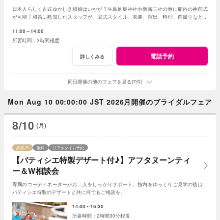
日本人らしく古式ゆかしき和婚はいかが？生島足島神社や新海三社の他に館内の神前式
が可能！和婚に熟知したスタッフが、挙式スタイル、衣装、演出、料理、前撮りなどト
ータルでアドバイス！創作フレンチも堪能して。
11:00～14:00
3時間程度
電話予約
詳しくみる
同日開催の他のフェアを見る(7件)
Mon Aug 10 00:00:00 JST 2026月開催のブライダルフェア
8/10
(月)
残席
無料
リアルタイム予約
【パティシエ特製デザート付♪】アフタヌーンティ
ー＆W相談会
専属のコーディネーターがお二人をしっかりサポート。館内をゆっくりご見学の後は、
パティシエ特製のデザートと共に何でもご相談を。
14:00～16:30
2時間30分程度