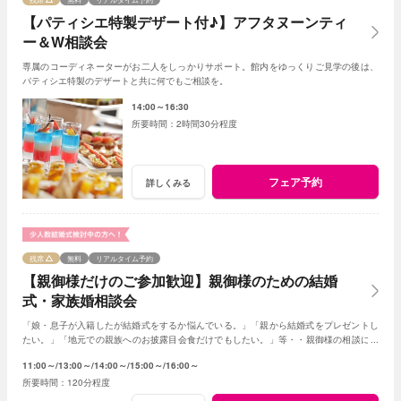
【パティシエ特製デザート付♪】アフタヌーンティ
ー＆W相談会
専属のコーディネーターがお二人をしっかりサポート。館内をゆっくりご見学の後は、
パティシエ特製のデザートと共に何でもご相談を。
14:00～16:30
2時間30分程度
フェア予約
詳しくみる
残席
無料
リアルタイム予約
【親御様だけのご参加歓迎】親御様のための結婚
式・家族婚相談会
「娘・息子が入籍したが結婚式をするか悩んでいる。」「親から結婚式をプレゼントし
たい。」「地元での親族へのお披露目会食だけでもしたい。」等・・親御様の相談にベ
テランスタッフが丁寧にお応え致します
11:00～
13:00～
14:00～
15:00～
16:00～
120分程度