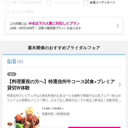
料理・引出物などの展示
ファッションショー
会場コーディネート
オンライン相談会
40名以下の人数に対応したプラン
この式場には
（40名 190万2280円 / 日取り限定割プラン）があります
週末開催のおすすめブライダルフェア
8/8
(土)
無料
【料理重視の方へ】特選信州牛コース試食×プレミア
貸切W体験
特選信州プレミアム牛など婚礼料理の人気コースを無料で堪能する人気フェア！味もボ
リュームも実際のメニュー通り。おもてなし重視のカップル様はご参加を！全館内見学
＆相談で一日一組貸切Wの魅力を体感できる！
11:00～
16:00～
3時間程度