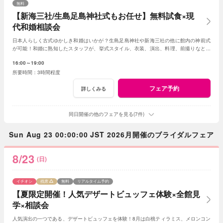
無料
【新海三社/生島足島神社式もお任せ】無料試食×現
代和婚相談会
日本人らしく古式ゆかしき和婚はいかが？生島足島神社や新海三社の他に館内の神前式
が可能！和婚に熟知したスタッフが、挙式スタイル、衣装、演出、料理、前撮りなどト
ータルでアドバイス！創作フレンチも堪能して。
16:00～19:00
3時間程度
フェア予約
詳しくみる
同日開催の他のフェアを見る(7件)
Sun Aug 23 00:00:00 JST 2026月開催のブライダルフェア
8/23
(日)
イチオシ
残席
無料
リアルタイム予約
【夏限定開催！人気デザートビュッフェ体験×全館見
学×相談会
人気演出の一つである、デザートビュッフェを体験！8月は白桃ティラミス、メロンコン