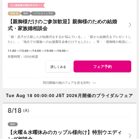
残席
無料
リアルタイム予約
【親御様だけのご参加歓迎】親御様のための結婚
式・家族婚相談会
「娘・息子が入籍したが結婚式をするか悩んでいる。」「親から結婚式をプレゼントし
たい。」「地元での親族へのお披露目会食だけでもしたい。」等・・親御様の相談にベ
テランスタッフが丁寧にお応え致します
11:00～
13:00～
14:00～
15:00～
16:00～
120分程度
フェア予約
詳しくみる
同日開催の他のフェアを見る(5件)
Tue Aug 18 00:00:00 JST 2026月開催のブライダルフェア
8/18
(火)
無料
【火曜＆水曜休みのカップル様向け】特別ウエディ
ング相談会