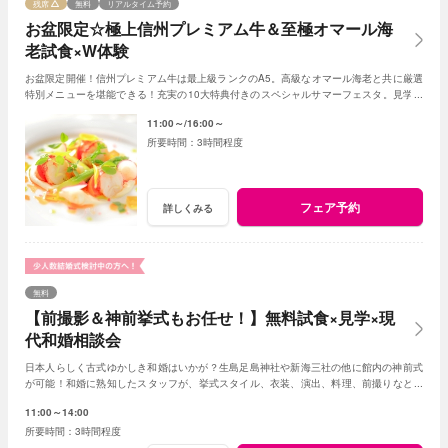
残席
無料
リアルタイム予約
お盆限定☆極上信州プレミアム牛＆至極オマール海
老試食×W体験
お盆限定開催！信州プレミアム牛は最上級ランクのA5。高級なオマール海老と共に厳選
特別メニューを堪能できる！充実の10大特典付きのスペシャルサマーフェスタ。見学＆
相談も兼ねて一日一組貸切Ｗの魅力を体感して
11:00～
16:00～
3時間程度
フェア予約
詳しくみる
無料
【前撮影＆神前挙式もお任せ！】無料試食×見学×現
代和婚相談会
日本人らしく古式ゆかしき和婚はいかが？生島足島神社や新海三社の他に館内の神前式
が可能！和婚に熟知したスタッフが、挙式スタイル、衣装、演出、料理、前撮りなどト
ータルでアドバイス！創作フレンチも堪能して。
11:00～14:00
3時間程度