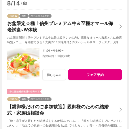
8/14
(金)
残席
無料
リアルタイム予約
お盆限定☆極上信州プレミアム牛＆至極オマール海
老試食×W体験
お盆限定開催！信州プレミアム牛は最上級ランクのA5。高級なオマール海老と共に厳選
特別メニューを堪能できる！充実の10大特典付きのスペシャルサマーフェスタ。見学＆
相談も兼ねて一日一組貸切Ｗの魅力を体感して
11:00～
16:00～
3時間程度
フェア予約
詳しくみる
残席
無料
リアルタイム予約
【親御様だけのご参加歓迎】親御様のための結婚
式・家族婚相談会
「娘・息子が入籍したが結婚式をするか悩んでいる。」「親から結婚式をプレゼントし
たい。」「地元での親族へのお披露目会食だけでもしたい。」等・・親御様の相談にベ