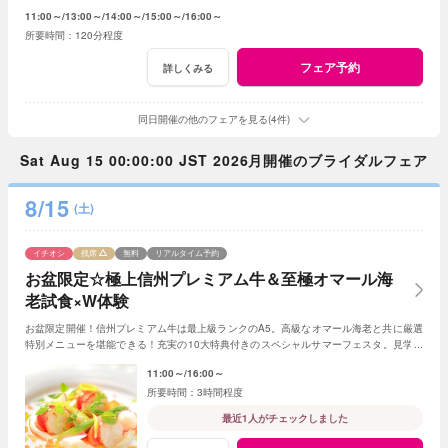
テランスタッフが丁寧にお応え致します
11:00～
13:00～
14:00～
15:00～
16:00～
120分程度
フェア予約
詳しくみる
同日開催の他のフェアを見る(4件)
Sat Aug 15 00:00:00 JST 2026月開催のブライダルフェア
8/15
(土)
イチオシ
残席
無料
リアルタイム予約
お盆限定☆極上信州プレミアム牛＆至極オマール海
老試食×W体験
お盆限定開催！信州プレミアム牛は最上級ランクのA5。高級なオマール海老と共に厳選
特別メニューを堪能できる！充実の10大特典付きのスペシャルサマーフェスタ。見学＆
相談も兼ねて一日一組貸切Ｗの魅力を体感して
11:00～
16:00～
3時間程度
最近1人がチェックしました