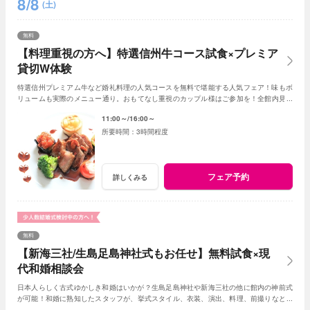
8/8
(土)
無料
【料理重視の方へ】特選信州牛コース試食×プレミア
貸切W体験
特選信州プレミアム牛など婚礼料理の人気コースを無料で堪能する人気フェア！味もボ
リュームも実際のメニュー通り。おもてなし重視のカップル様はご参加を！全館内見学
＆相談で一日一組貸切Wの魅力を体感できる！
11:00～
16:00～
3時間程度
フェア予約
詳しくみる
無料
【新海三社/生島足島神社式もお任せ】無料試食×現
代和婚相談会
日本人らしく古式ゆかしき和婚はいかが？生島足島神社や新海三社の他に館内の神前式
が可能！和婚に熟知したスタッフが、挙式スタイル、衣装、演出、料理、前撮りなどト
ータルでアドバイス！創作フレンチも堪能して。