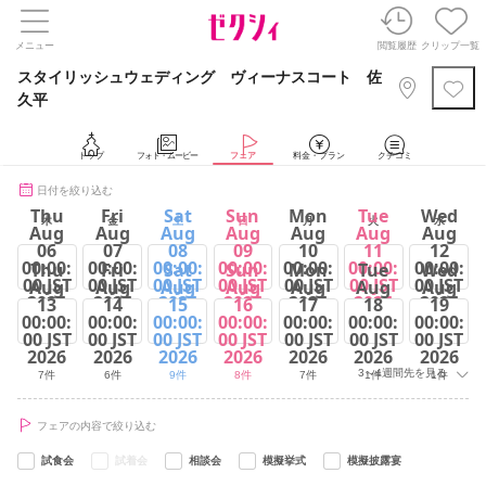
メニュー
閲覧履歴
クリップ一覧
スタイリッシュウェディング ヴィーナスコート 佐
久平
トップ
フォト・ムービー
フェア
料金・プラン
クチコミ
日付を絞り込む
Thu
Fri
Sat
Sun
Mon
Tue
Wed
木
金
土
日
月
火
水
Aug
Aug
Aug
Aug
Aug
Aug
Aug
06
07
08
09
10
11
12
00:00:
00:00:
00:00:
00:00:
00:00:
00:00:
00:00:
Thu
Fri
Sat
Sun
Mon
Tue
Wed
00 JST
00 JST
00 JST
00 JST
00 JST
00 JST
00 JST
Aug
Aug
Aug
Aug
Aug
Aug
Aug
2026
2026
2026
2026
2026
2026
2026
13
14
15
16
17
18
19
00:00:
00:00:
00:00:
00:00:
00:00:
00:00:
00:00:
7件
6件
6件
9件
7件
5件
1件
00 JST
00 JST
00 JST
00 JST
00 JST
00 JST
00 JST
2026
2026
2026
2026
2026
2026
2026
3～4週間先を見る
7件
6件
9件
8件
7件
1件
1件
フェアの内容で絞り込む
試食会
試着会
相談会
模擬挙式
模擬披露宴