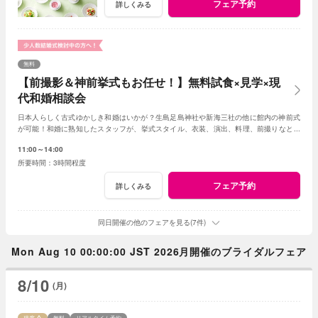
フェア予約
詳しくみる
無料
【前撮影＆神前挙式もお任せ！】無料試食×見学×現
代和婚相談会
日本人らしく古式ゆかしき和婚はいかが？生島足島神社や新海三社の他に館内の神前式
が可能！和婚に熟知したスタッフが、挙式スタイル、衣装、演出、料理、前撮りなどト
ータルでアドバイス！創作フレンチも堪能して。
11:00～14:00
3時間程度
フェア予約
詳しくみる
同日開催の他のフェアを見る(7件)
Mon Aug 10 00:00:00 JST 2026月開催のブライダルフェア
8/10
(月)
残席
無料
リアルタイム予約