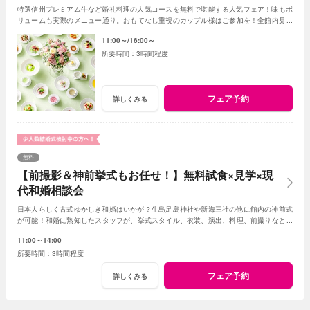
特選信州プレミアム牛など婚礼料理の人気コースを無料で堪能する人気フェア！味もボ
リュームも実際のメニュー通り。おもてなし重視のカップル様はご参加を！全館内見学
＆相談で一日一組貸切Wの魅力を体感できる！
11:00～
16:00～
3時間程度
フェア予約
詳しくみる
無料
【前撮影＆神前挙式もお任せ！】無料試食×見学×現
代和婚相談会
日本人らしく古式ゆかしき和婚はいかが？生島足島神社や新海三社の他に館内の神前式
が可能！和婚に熟知したスタッフが、挙式スタイル、衣装、演出、料理、前撮りなどト
ータルでアドバイス！創作フレンチも堪能して。
11:00～14:00
3時間程度
フェア予約
詳しくみる