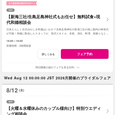
無料
【新海三社/生島足島神社式もお任せ】無料試食×現
代和婚相談会
日本人らしく古式ゆかしき和婚はいかが？生島足島神社や新海三社の他に館内の神前式
が可能！和婚に熟知したスタッフが、挙式スタイル、衣装、演出、料理、前撮りなどト
ータルでアドバイス！創作フレンチも堪能して。
16:00～19:00
3時間程度
フェア予約
詳しくみる
同日開催の他のフェアを見る(3件)
Wed Aug 12 00:00:00 JST 2026月開催のブライダルフェア
8/12
(水)
無料
【火曜＆水曜休みのカップル様向け】特別ウエディ
ング相談会