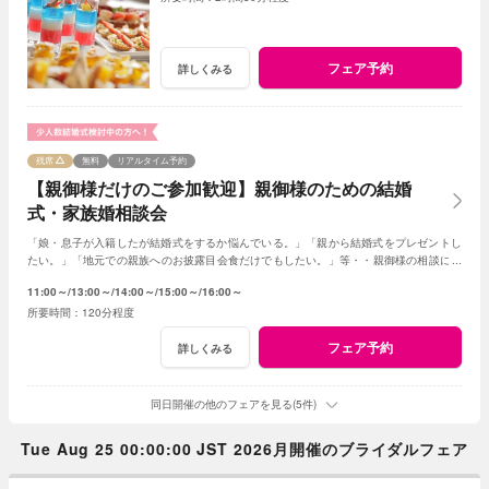
フェア予約
詳しくみる
残席
無料
リアルタイム予約
【親御様だけのご参加歓迎】親御様のための結婚
式・家族婚相談会
「娘・息子が入籍したが結婚式をするか悩んでいる。」「親から結婚式をプレゼントし
たい。」「地元での親族へのお披露目会食だけでもしたい。」等・・親御様の相談にベ
テランスタッフが丁寧にお応え致します
11:00～
13:00～
14:00～
15:00～
16:00～
120分程度
フェア予約
詳しくみる
同日開催の他のフェアを見る(5件)
Tue Aug 25 00:00:00 JST 2026月開催のブライダルフェア