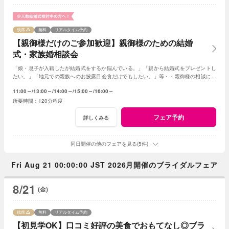
残席
無料
リアルタイム予約
【親御様だけのご参加歓迎】親御様のための結婚
式・家族婚相談会
「娘・息子が入籍したが結婚式をするか悩んでいる。」「親から結婚式をプレゼントし
たい。」「地元での親族へのお披露目会食だけでもしたい。」等・・親御様の相談にベ
テランスタッフが丁寧にお応え致します
11:00～
13:00～
14:00～
15:00～
16:00～
120分程度
フェア予約
詳しくみる
同日開催の他のフェアを見る(5件)
Fri Aug 21 00:00:00 JST 2026月開催のブライダルフェア
8/21
(金)
残席
無料
リアルタイム予約
【初見学OK】口コミ好評の美食でおもてなし◎ブラ