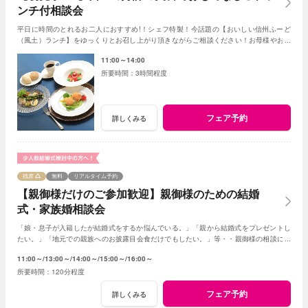
ンチ付相談会
平日に時間のとれるお二人におすすめ!！シェフ特製！今話題の【おいしい信州ふーど
（風土）ランチ】をゆっくりとお召し上がり頂きながらご相談ください！お母様やお姉
さまとのご参加もＯＫ！
11:00～14:00
3時間程度
フェア予約
詳しくみる
残席
無料
リアルタイム予約
【親御様だけのご参加歓迎】親御様のための結婚
式・家族婚相談会
「娘・息子が入籍したが結婚式をするか悩んでいる。」「親から結婚式をプレゼントし
たい。」「地元での親族へのお披露目会食だけでもしたい。」等・・親御様の相談にベ
テランスタッフが丁寧にお応え致します
11:00～
13:00～
14:00～
15:00～
16:00～
120分程度
フェア予約
詳しくみる