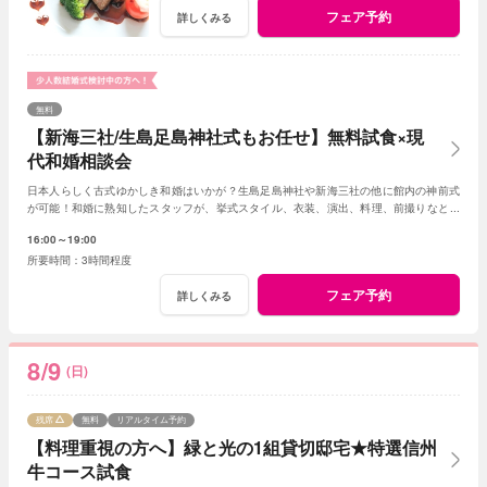
フェア予約
詳しくみる
無料
【新海三社/生島足島神社式もお任せ】無料試食×現
代和婚相談会
日本人らしく古式ゆかしき和婚はいかが？生島足島神社や新海三社の他に館内の神前式
が可能！和婚に熟知したスタッフが、挙式スタイル、衣装、演出、料理、前撮りなどト
ータルでアドバイス！創作フレンチも堪能して。
16:00～19:00
3時間程度
フェア予約
詳しくみる
8/9
(日)
残席
無料
リアルタイム予約
【料理重視の方へ】緑と光の1組貸切邸宅★特選信州
牛コース試食