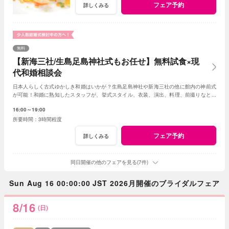
フェア予約
詳しくみる
無料
【新海三社/生島足島神社式もお任せ】無料試食×現
代和婚相談会
日本人らしく古式ゆかしき和婚はいかが？生島足島神社や新海三社の他に館内の神前式
が可能！和婚に熟知したスタッフが、挙式スタイル、衣装、演出、料理、前撮りなどト
ータルでアドバイス！創作フレンチも堪能して。
16:00～19:00
3時間程度
フェア予約
詳しくみる
同日開催の他のフェアを見る(7件)
Sun Aug 16 00:00:00 JST 2026月開催のブライダルフェア
8/16
(日)