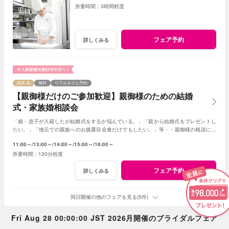
3時間程度
フェア予約
詳しくみる
残席
無料
リアルタイム予約
【親御様だけのご参加歓迎】親御様のための結婚
式・家族婚相談会
「娘・息子が入籍したが結婚式をするか悩んでいる。」「親から結婚式をプレゼントし
たい。」「地元での親族へのお披露目会食だけでもしたい。」等・・親御様の相談にベ
テランスタッフが丁寧にお応え致します
11:00～
13:00～
14:00～
15:00～
16:00～
120分程度
フェア予約
詳しくみる
同日開催の他のフェアを見る(5件)
Fri Aug 28 00:00:00 JST 2026月開催のブライダルフェア