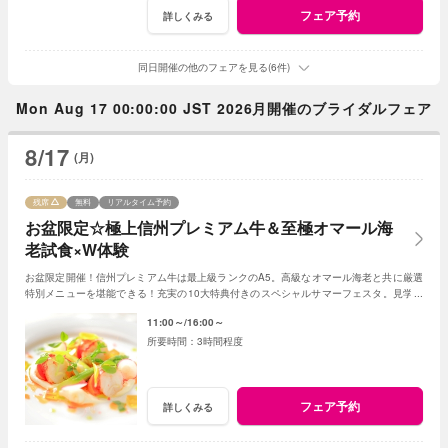
フェア予約
詳しくみる
同日開催の他のフェアを見る(6件)
Mon Aug 17 00:00:00 JST 2026月開催のブライダルフェア
8/17
(月)
残席
無料
リアルタイム予約
お盆限定☆極上信州プレミアム牛＆至極オマール海
老試食×W体験
お盆限定開催！信州プレミアム牛は最上級ランクのA5。高級なオマール海老と共に厳選
特別メニューを堪能できる！充実の10大特典付きのスペシャルサマーフェスタ。見学＆
相談も兼ねて一日一組貸切Ｗの魅力を体感して
11:00～
16:00～
3時間程度
フェア予約
詳しくみる