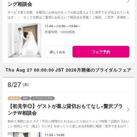
ング相談会
サービス業で火曜、水曜日にお休みのカップル様は思うように見学できず悩まれている
はず・・・そこで当館はご要望にお応えして相談会を実施！ご相談、ご見学、見積相談
に全てお応え。次回ご利用可能なお食事券付☆
11:00～
13:00～
15:00～
120分程度
フェア予約
詳しくみる
Thu Aug 27 00:00:00 JST 2026月開催のブライダルフェア
8/27
(木)
残席
無料
リアルタイム予約
【初見学◎】ゲストが喜ぶ貸切おもてなし×贅沢ブラ
ンチW相談会
初めて来館におススメ！平日に時間のとれるおふたり向け☆シェフ特製！話題の【おい
しい信州ふーど（風土）ランチ】をゆっくりと楽しめる♪気軽に相談・見学できるおスス
メフェア！お母様やお姉様とのご参加もＯＫ！
11:00～14:00