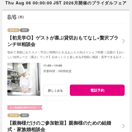
Thu Aug 06 00:00:00 JST 2026月開催のブライダルフェア
8/6
(木)
残席
無料
【初見学◎】ゲストが喜ぶ貸切おもてなし×贅沢ブラ
ンチW相談会
初めて来館におススメ！平日に時間のとれるおふたり向け☆シェフ特製！話題の【おい
しい信州ふーど（風土）ランチ】をゆっくりと楽しめる♪気軽に相談・見学できるおスス
メフェア！お母様やお姉様とのご参加もＯＫ！
11:00～14:00
3時間程度
電話予約
詳しくみる
残席
無料
【親御様だけのご参加歓迎】親御様のための結婚
式・家族婚相談会