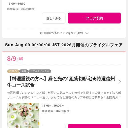
16:00～19:00
3時間程度
フェア予約
詳しくみる
同日開催の他のフェアを見る(4件)
Sun Aug 09 00:00:00 JST 2026月開催のブライダルフェア
8/9
(日)
残席
無料
リアルタイム予約
【料理重視の方へ】緑と光の1組貸切邸宅★特選信州
牛コース試食
特選信州プレミアム牛など婚礼料理の人気コースを無料で堪能する人気フェア！味もボ
リュームも実際のメニュー通り。おもてなし重視のカップル様はご参加を！全館内見学
＆相談で一日一組貸切Wの魅力を体感できる！
11:00～
16:00～
3時間程度