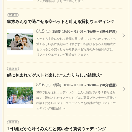
ィング相談会》よりご予約ください
家族みんなで過ごせる◎ペットと叶える貸切ウェディング
8/15
3部制 10:00～/13:00～/16:00～ (90分程度)
(土)
ペットも主役になれる時間を共に過ごしませんか？ゲストも
愛くるしい姿に笑顔がこぼれます！相談はもちろん結婚式に
まつわるご不安もしっかり解決※お写真のみを検討の方は
《フォトウェディング相談会》フェアへ
緑に包まれてゲストと楽しむ”ふたりらしい結婚式”
8/16
3部制 10:00～/13:00～/16:00～ (90分程度)
(日)
SNSで見た憧れウェディング「こんな演出できる？持ち込み
は？」漠然としたイメージもプロの専属プランナーへ直接ご
相談ください※フォトウェディングを検討の方は《フォトウ
ェディング相談会》へ
1日1組だから叶うみんなと笑い合う貸切ウェディング