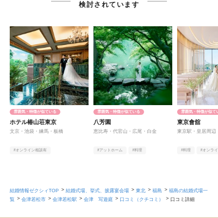
検討されています
雰囲気・特徴が似ている
雰囲気・特徴が似ている
雰囲気・特徴が似て
ホテル椿山荘東京
八芳園
東京會舘
文京・池袋・練馬・板橋
恵比寿・代官山・広尾・白金
東京駅・皇居周辺
#オンライン相談有
#アットホーム
#料理
#料理
#オンラ
#庭園・ガーデン・テラス
#オンライン相談有
#高層階
#ヨーロピアン
結婚情報ゼクシィTOP
結婚式場、挙式、披露宴会場
東北
福島
福島の結婚式場一
覧
会津若松市
会津若松駅
会津 写遊庭
口コミ（クチコミ）
口コミ詳細