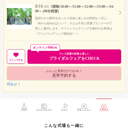
8/16
5部制 10:00～/11:00～/12:00～/13:00～/14:
(日)
00～ (90分程度)
貸切だから館内をゆったり自由に楽しめる特別な一日に。
「何から始めればいい？」そんな不安も専属プランナーが丁
寧にご案内します。※フォトウェディングを検討のお客様は
《フォトウェディング相談会》へ
オンライン予約OK
ドレス試着や試食も楽しい
ブライダルフェアをCHECK
クリップする
ふらっと見学だけでもOK！
見学予約する
問合せ
トップ
フォト・ムービー
フェア
料金・プラン
クチコミ
こんな式場も一緒に