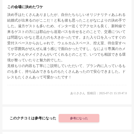
この会場に決めたワケ
決め手はたくさんありましたが、自分たちらしいオリジナリティあふれる
結婚式が出来るのがここだ！と私も彼も思ったことがなによりの決め手で
した。遠方ゲストも多いため、インター近くでアクセスも良く、新幹線で
来るゲストの方には郡山から送迎バスを出せるとのことで、交通について
は問題ないかなと思えたのも大きかったです。また入り口を入ってすぐの
受付スペースからおしゃれで、ウェルカムスペース、控え室、待合室すべ
てが雰囲気がぜんぜん違う感じで面白かったですし、なにより専属のカメ
ラマンさんやメイクさんがいてくれるとのことで、いつでも相談できる環
境が整っていたりと魅力的でした。
見積もりの内容も丁寧にご説明していただいて、プラン内に入っているも
のも多く、持ち込みできるものもたくさんあったので安心できました。ド
レスもたくさんあって可愛かったです！
ありささん
投稿日：2025-07-21 15:19:47.0
このクチコミは参考になった
参考になった