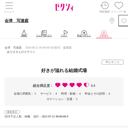
メニュー
閲覧履歴
クリップ一覧
会津 写遊庭
トップ
フォト・ムービー
フェア
料金・プラン
クチコミ
会津 写遊庭
2026-09-22 00:00:00.0の挙式・披露宴
ありささんのクチコミ
好きが溢れる結婚式場
総合満足度
4.4
会場の雰囲気
5
サービス
4
料理・飲物
4
料金とその説明
4
ロケーション・交通
5
招待予定人数
60名
成約
2025-07-21 00:00:00.0