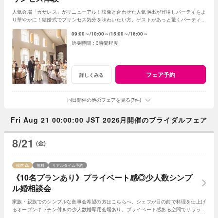
人気会場「カサレス」がリニューアル！映像と合わせた人気演出が登場しパーティをよ
り華やかに！結婚式でプリンセス気分を味わいたい方、ゲストがあっと驚くパーティを
したい方におススメ！フェアで魅力を体感して♪
09:00～
10:00～
15:00～
16:00～
3時間程度
フェア予約
詳しくみる
同日開催の他のフェアを見る(7件)
Fri Aug 21 00:00:00 JST 2026月開催のブライダルフェア
8/21
(金)
残席
無料
リアルタイム予約
《10名プランあり》プライベート感◎少人数シンプ
ル婚相談会
家族・親族でのシンプルな食事会希望の方はこちらへ。シェフが目の前で料理を仕上げ
るオープンキッチン付きの少人数婚専用会場あり。プライベート感ある空間でリラック
スできるので特に大人花嫁に人気のスタイルです