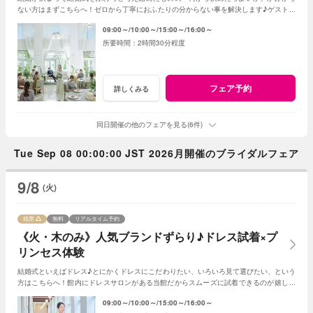
ない方はまずこちらへ！ゼロから丁寧におふたりの分からない事を解決します♪ゲスト人
数と実施時期が決まれば見積書の作成も可能◎
09:00～
10:00～
15:00～
16:00～
2時間30分程度
フェア予約
詳しくみる
同日開催の他のフェアを見る(6件)
Tue Sep 08 00:00:00 JST 2026月開催のブライダルフェア
9/8
(火)
残席
無料
リアルタイム予約
《火・木のみ》人気ブランドずらり♪ドレス試着×プ
リンセス体験
結婚式といえばドレス♪とにかくドレスにこだわりたい、いろいろ見て選びたい、という
方はこちらへ！館内にドレスサロンがある当館だからスムーズに試着できるのが嬉しい
ポイント◎一足早く憧れの花嫁になれるフェア
09:00～
10:00～
15:00～
16:00～