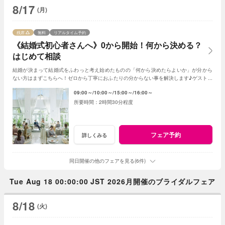
8/17
(月)
残席
無料
リアルタイム予約
《結婚式初心者さんへ》0から開始！何から決める？
はじめて相談
結婚が決まって結婚式をふわっと考え始めたものの「何から決めたらよいか」が分から
ない方はまずこちらへ！ゼロから丁寧におふたりの分からない事を解決します♪ゲスト人
数と実施時期が決まれば見積書の作成も可能◎
09:00～
10:00～
15:00～
16:00～
2時間30分程度
フェア予約
詳しくみる
同日開催の他のフェアを見る(6件)
Tue Aug 18 00:00:00 JST 2026月開催のブライダルフェア
8/18
(火)