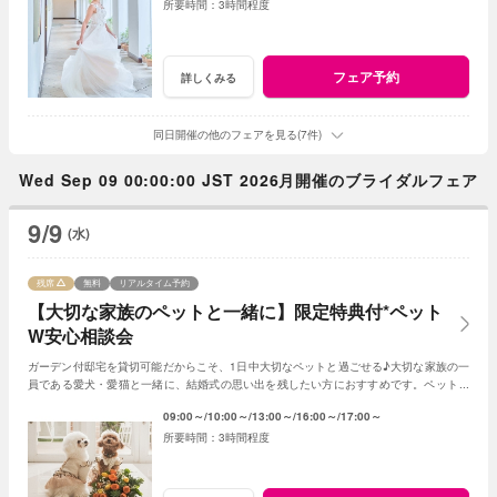
3時間程度
フェア予約
詳しくみる
同日開催の他のフェアを見る(7件)
Wed Sep 09 00:00:00 JST 2026月開催のブライダルフェア
9/9
(水)
残席
無料
リアルタイム予約
【大切な家族のペットと一緒に】限定特典付*ペット
W安心相談会
ガーデン付邸宅を貸切可能だからこそ、1日中大切なペットと過ごせる♪大切な家族の一
員である愛犬・愛猫と一緒に、結婚式の思い出を残したい方におすすめです。ペットと
一緒にリングドッグのセレモニーなども可能◎
09:00～
10:00～
13:00～
16:00～
17:00～
3時間程度