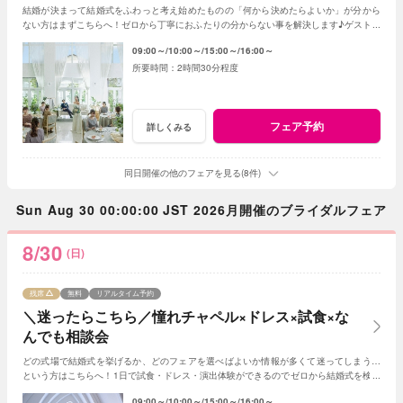
結婚が決まって結婚式をふわっと考え始めたものの「何から決めたらよいか」が分から
ない方はまずこちらへ！ゼロから丁寧におふたりの分からない事を解決します♪ゲスト人
数と実施時期が決まれば見積書の作成も可能◎
09:00～
10:00～
15:00～
16:00～
2時間30分程度
フェア予約
詳しくみる
同日開催の他のフェアを見る(8件)
Sun Aug 30 00:00:00 JST 2026月開催のブライダルフェア
8/30
(日)
残席
無料
リアルタイム予約
＼迷ったらこちら／憧れチャペル×ドレス×試食×な
んでも相談会
どの式場で結婚式を挙げるか、どのフェアを選べばよいか情報が多くて迷ってしまう…
という方はこちらへ！1日で試食・ドレス・演出体験ができるのでゼロから結婚式を検討
する方にもおススメ◎イメージが膨らむはず！
09:00～
10:00～
15:00～
16:00～