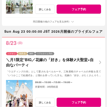
フェア予約
詳しくみる
同日開催の他のフェアを見る(8件)
Sun Aug 23 00:00:00 JST 2026月開催のブライダルフェア
8/23
(日)
イチオシ
残席
無料
リアルタイム予約
＼月1限定*BIG／花嫁の「好き」を体験♪大聖堂×自
由なパーティ
「ウエディングの街」として愛されるベルカーサ。三角屋根のチャペルの外観を見て
「いつかここで結婚式を」と憧れを持っていた方も。花嫁の「好き」がたくさんそろう
この限定フェアは必見♪フェア参加から楽しんで！
09:00～
10:00～
15:00～
16:00～
3時間程度
フェア予約
詳しくみる