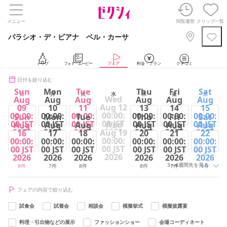
メニュー
閲覧履歴
クリップ一覧
パラシオ・デ・ビアナ ベル・カーサ
トップ
フォト・ムービー
フェア
料金・プラン
クチコミ
日付を絞り込む
Sun
Mon
Tue
Thu
Fri
Sat
日
月
火
水
木
金
土
Wed
Aug
Aug
Aug
Aug
Aug
Aug
Aug 12
09
10
11
13
14
15
00:00:
00:00:
00:00:
00:00:
00:00:
00:00:
00:00:
Sun
Mon
Tue
Thu
Fri
Sat
00 JST
00 JST
00 JST
00 JST
00 JST
00 JST
00 JST
Wed
Aug
Aug
Aug
Aug
Aug
Aug
2026
2026
2026
2026
2026
2026
2026
Aug 19
16
17
18
20
21
22
00:00:
00:00:
00:00:
00:00:
00:00:
00:00:
00:00:
9件
7件
9件
8件
8件
8件
00 JST
00 JST
00 JST
00 JST
00 JST
00 JST
00 JST
2026
2026
2026
2026
2026
2026
2026
3～4週間先を見る
9件
7件
8件
8件
7件
9件
フェアの内容で絞り込む
試食会
試着会
相談会
模擬挙式
模擬披露宴
料理・引出物などの展示
ファッションショー
会場コーディネート