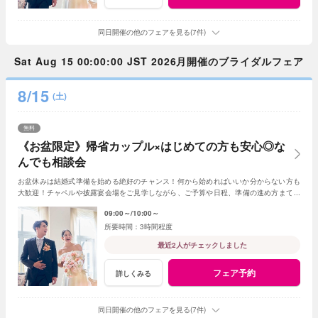
同日開催の他のフェアを見る(7件)
Sat Aug 15 00:00:00 JST 2026月開催のブライダルフェア
8/15
(土)
無料
《お盆限定》帰省カップル×はじめての方も安心◎な
んでも相談会
お盆休みは結婚式準備を始める絶好のチャンス！何から始めればいいか分からない方も
大歓迎！チャペルや披露宴会場をご見学しながら、ご予算や日程、準備の進め方まで経
験豊富なプランナーが丁寧にご案内いたします
09:00～
10:00～
3時間程度
最近2人がチェックしました
フェア予約
詳しくみる
同日開催の他のフェアを見る(7件)