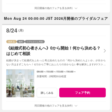
同日開催の他のフェアを見る(6件)
Mon Aug 24 00:00:00 JST 2026月開催のブライダルフェア
8/24
(月)
残席
無料
リアルタイム予約
《結婚式初心者さんへ》0から開始！何から決める？
はじめて相談
結婚が決まって結婚式をふわっと考え始めたものの「何から決めたらよいか」が分から
ない方はまずこちらへ！ゼロから丁寧におふたりの分からない事を解決します♪ゲスト人
数と実施時期が決まれば見積書の作成も可能◎
09:00～
10:00～
15:00～
16:00～
2時間30分程度
フェア予約
詳しくみる
同日開催の他のフェアを見る(6件)