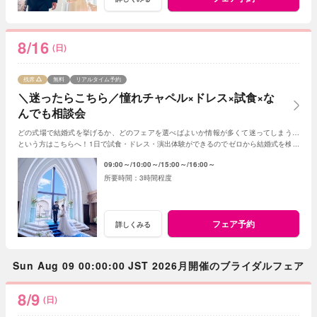
8/16
(日)
残席
無料
リアルタイム予約
＼迷ったらこちら／憧れチャペル×ドレス×試食×な
んでも相談会
どの式場で結婚式を挙げるか、どのフェアを選べばよいか情報が多くて迷ってしまう…
という方はこちらへ！1日で試食・ドレス・演出体験ができるのでゼロから結婚式を検討
する方にもおススメ◎イメージが膨らむはず！
09:00～
10:00～
15:00～
16:00～
3時間程度
フェア予約
詳しくみる
Sun Aug 09 00:00:00 JST 2026月開催のブライダルフェア
8/9
(日)