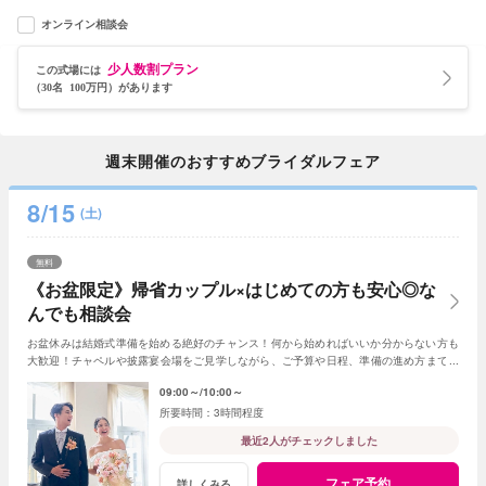
オンライン相談会
少人数割プラン
この式場には
（30名 100万円）があります
週末開催のおすすめブライダルフェア
8/15
(土)
無料
《お盆限定》帰省カップル×はじめての方も安心◎な
んでも相談会
お盆休みは結婚式準備を始める絶好のチャンス！何から始めればいいか分からない方も
大歓迎！チャペルや披露宴会場をご見学しながら、ご予算や日程、準備の進め方まで経
験豊富なプランナーが丁寧にご案内いたします
09:00～
10:00～
3時間程度
最近2人がチェックしました
フェア予約
詳しくみる