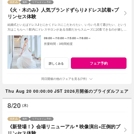
残席
無料
リアルタイム予約
《火・木のみ》人気ブランドずらり♪ドレス試着×プ
リンセス体験
結婚式といえばドレス♪とにかくドレスにこだわりたい、いろいろ見て選びたい、という
方はこちらへ！館内にドレスサロンがある当館だからスムーズに試着できるのが嬉しい
ポイント◎一足早く憧れの花嫁になれるフェア
09:00～
10:00～
15:00～
16:00～
3時間程度
フェア予約
詳しくみる
同日開催の他のフェアを見る(7件)
Thu Aug 20 00:00:00 JST 2026月開催のブライダルフェア
8/20
(木)
残席
無料
リアルタイム予約
《新登場！》会場リニューアル＊映像演出×圧倒的プ
リンセス体験