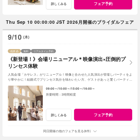
フェア予約
詳しくみる
Thu Sep 10 00:00:00 JST 2026月開催のブライダルフェア
9/10
(木)
残席
無料
リアルタイム予約
《新登場！》会場リニューアル＊映像演出×圧倒的プ
リンセス体験
人気会場「カサレス」がリニューアル！映像と合わせた人気演出が登場しパーティをよ
り華やかに！結婚式でプリンセス気分を味わいたい方、ゲストがあっと驚くパーティを
したい方におススメ！フェアで魅力を体感して♪
09:00～
10:00～
15:00～
16:00～
3時間程度
フェア予約
詳しくみる
同日開催の他のフェアを見る(8件)