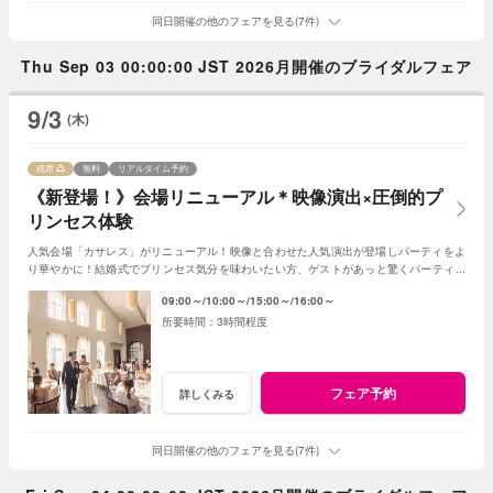
同日開催の他のフェアを見る(7件)
Thu Sep 03 00:00:00 JST 2026月開催のブライダルフェア
9/3
(木)
残席
無料
リアルタイム予約
《新登場！》会場リニューアル＊映像演出×圧倒的プ
リンセス体験
人気会場「カサレス」がリニューアル！映像と合わせた人気演出が登場しパーティをよ
り華やかに！結婚式でプリンセス気分を味わいたい方、ゲストがあっと驚くパーティを
したい方におススメ！フェアで魅力を体感して♪
09:00～
10:00～
15:00～
16:00～
3時間程度
フェア予約
詳しくみる
同日開催の他のフェアを見る(7件)