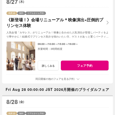
8/27
(木)
残席
無料
リアルタイム予約
《新登場！》会場リニューアル＊映像演出×圧倒的プ
リンセス体験
人気会場「カサレス」がリニューアル！映像と合わせた人気演出が登場しパーティをよ
り華やかに！結婚式でプリンセス気分を味わいたい方、ゲストがあっと驚くパーティを
したい方におススメ！フェアで魅力を体感して♪
09:00～
10:00～
15:00～
16:00～
3時間程度
フェア予約
詳しくみる
同日開催の他のフェアを見る(7件)
Fri Aug 28 00:00:00 JST 2026月開催のブライダルフェア
8/28
(金)
残席
無料
リアルタイム予約