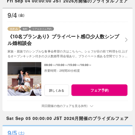
Fri Sep 04 00:00:00 JST 2026月開催のブライダルフェア
9/4
(金)
残席
無料
リアルタイム予約
《10名プランあり》プライベート感◎少人数シンプ
ル婚相談会
家族・親族でのシンプルな食事会希望の方はこちらへ。シェフが目の前で料理を仕上げ
るオープンキッチン付きの少人数婚専用会場あり。プライベート感ある空間でリラック
スできるので特に大人花嫁に人気のスタイルです
09:00～
10:00～
15:00～
16:00～
2時間30分程度
フェア予約
詳しくみる
同日開催の他のフェアを見る(6件)
Sat Sep 05 00:00:00 JST 2026月開催のブライダルフェア
9/5
(土)