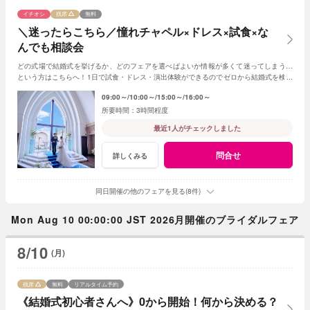
イチオシ
残席
無料
＼迷ったらこちら／憧れチャペル×ドレス×試食×な
んでも相談会
どの式場で結婚式を挙げるか、どのフェアを選べばよいか情報が多くて迷ってしまう…
という方はこちらへ！1日で試食・ドレス・演出体験ができるのでゼロから結婚式を検討
する方にもおススメ◎イメージが膨らむはず！
09:00～
10:00～
15:00～
16:00～
3時間程度
最近1人がチェックしました
問合せ
詳しくみる
同日開催の他のフェアを見る(8件)
Mon Aug 10 00:00:00 JST 2026月開催のブライダルフェア
8/10
(月)
残席
無料
リアルタイム予約
《結婚式初心者さんへ》0から開始！何から決める？