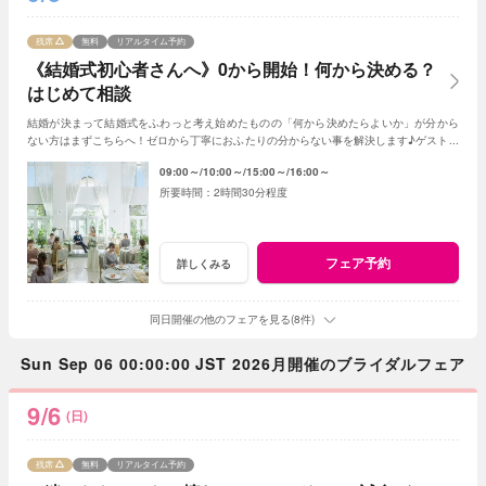
残席
無料
リアルタイム予約
《結婚式初心者さんへ》0から開始！何から決める？
はじめて相談
結婚が決まって結婚式をふわっと考え始めたものの「何から決めたらよいか」が分から
ない方はまずこちらへ！ゼロから丁寧におふたりの分からない事を解決します♪ゲスト人
数と実施時期が決まれば見積書の作成も可能◎
09:00～
10:00～
15:00～
16:00～
2時間30分程度
フェア予約
詳しくみる
同日開催の他のフェアを見る(8件)
Sun Sep 06 00:00:00 JST 2026月開催のブライダルフェア
9/6
(日)
残席
無料
リアルタイム予約