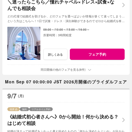
＼迷ったらこちら／憧れチャペル×ドレス×試食×な
んでも相談会
どの式場で結婚式を挙げるか、どのフェアを選べばよいか情報が多くて迷ってしまう…
という方はこちらへ！1日で試食・ドレス・演出体験ができるのでゼロから結婚式を検討
する方にもおススメ◎イメージが膨らむはず！
09:00～
10:00～
15:00～
16:00～
3時間程度
フェア予約
詳しくみる
同日開催の他のフェアを見る(8件)
Mon Sep 07 00:00:00 JST 2026月開催のブライダルフェア
9/7
(月)
残席
無料
リアルタイム予約
《結婚式初心者さんへ》0から開始！何から決める？
はじめて相談
結婚が決まって結婚式をふわっと考え始めたものの「何から決めたらよいか」が分から