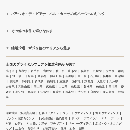
パラシオ・デ・ビアナ ベル・カーサの各ページへのリンク
その他の条件で選びなおす
結婚式場・挙式を他のエリアから選ぶ
全国のブライダルフェアを都道府県から探す
北海道
青森県
岩手県
宮城県
秋田県
山形県
福島県
茨城県
栃木県
群馬
県
埼玉県
千葉県
東京都
神奈川県
新潟県
富山県
石川県
福井県
山梨県
長野県
静岡県
岐阜県
愛知県
三重県
滋賀県
京都府
大阪府
兵庫県
奈良県
和歌山県
岡山県
広島県
山口県
鳥取県
島根県
徳島県
香川県
愛
媛県
高知県
福岡県
佐賀県
長崎県
熊本県
大分県
宮崎県
鹿児島県
沖縄
県
結婚式場・披露宴会場
お届けゼクシィ
リゾートウエディング
海外ウエディング
ゼクシィ相談カウンター
結婚指輪・婚約指輪
ドレス
ブライダルエステ
ブーケ
写真・ビデオ
引出物、引菓子、プチギフト
ペーパーアイテム
演出・ウエルカムグ
ッズ
二次会
新婚生活
結婚手続き・保険・お金
新居