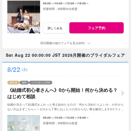
09:00～
10:00～
15:00～
16:00～
2時間30分程度
フェア予約
詳しくみる
同日開催の他のフェアを見る(6件)
Sat Aug 22 00:00:00 JST 2026月開催のブライダルフェア
8/22
(土)
残席
無料
リアルタイム予約
《結婚式初心者さんへ》0から開始！何から決める？
はじめて相談
結婚が決まって結婚式をふわっと考え始めたものの「何から決めたらよいか」が分から
ない方はまずこちらへ！ゼロから丁寧におふたりの分からない事を解決します♪ゲスト人
数と実施時期が決まれば見積書の作成も可能◎
09:00～
10:00～
15:00～
16:00～
2時間30分程度