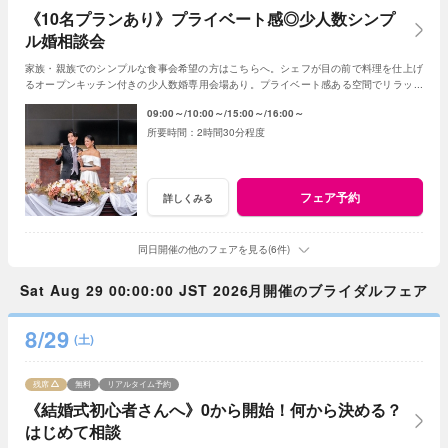
《10名プランあり》プライベート感◎少人数シンプ
ル婚相談会
家族・親族でのシンプルな食事会希望の方はこちらへ。シェフが目の前で料理を仕上げ
るオープンキッチン付きの少人数婚専用会場あり。プライベート感ある空間でリラック
スできるので特に大人花嫁に人気のスタイルです
09:00～
10:00～
15:00～
16:00～
2時間30分程度
フェア予約
詳しくみる
同日開催の他のフェアを見る(6件)
Sat Aug 29 00:00:00 JST 2026月開催のブライダルフェア
8/29
(土)
残席
無料
リアルタイム予約
《結婚式初心者さんへ》0から開始！何から決める？
はじめて相談