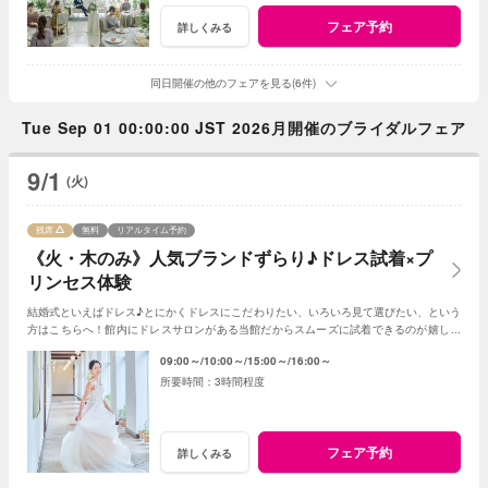
フェア予約
詳しくみる
同日開催の他のフェアを見る(6件)
Tue Sep 01 00:00:00 JST 2026月開催のブライダルフェア
9/1
(火)
残席
無料
リアルタイム予約
《火・木のみ》人気ブランドずらり♪ドレス試着×プ
リンセス体験
結婚式といえばドレス♪とにかくドレスにこだわりたい、いろいろ見て選びたい、という
方はこちらへ！館内にドレスサロンがある当館だからスムーズに試着できるのが嬉しい
ポイント◎一足早く憧れの花嫁になれるフェア
09:00～
10:00～
15:00～
16:00～
3時間程度
フェア予約
詳しくみる