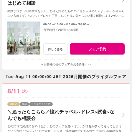
はじめて相談
結婚が決まって結婚式をふわっと考え始めたものの「何から決めたらよいか」が分から
ない方はまずこちらへ！ゼロから丁寧におふたりの分からない事を解決します♪ゲスト人
数と実施時期が決まれば見積書の作成も可能◎
09:00～
10:00～
15:00～
16:00～
2時間30分程度
フェア予約
詳しくみる
同日開催の他のフェアを見る(6件)
Tue Aug 11 00:00:00 JST 2026月開催のブライダルフェア
8/11
(火)
残席
無料
リアルタイム予約
＼迷ったらこちら／憧れチャペル×ドレス×試食×な
んでも相談会
どの式場で結婚式を挙げるか、どのフェアを選べばよいか情報が多くて迷ってしまう…
という方はこちらへ！1日で試食・ドレス・演出体験ができるのでゼロから結婚式を検討