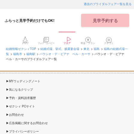
過去のブライダルフェア一覧を見る
見学予約する
ふらっと見学予約だけでもOK!
トップ
フォト・ムービー
フェア
料金・プラン
クチコミ
結婚情報ゼクシィTOP
結婚式場、挙式、披露宴会場
東北
福島
福島の結婚式場一
覧
福島市
福島駅
パラシオ・デ・ビアナ ベル・カーサ
パラシオ・デ・ビアナ
ベル・カーサのブライダルフェア一覧
MYウェディングノート
気になるクリップ
予約・資料請求履歴
ゼクシィ PCサイト
お問合わせ
広告掲載に関するお問合わせ
プライバシーポリシー