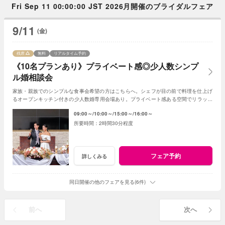
Fri Sep 11 00:00:00 JST 2026月開催のブライダルフェア
9/11
(金)
残席
無料
リアルタイム予約
《10名プランあり》プライベート感◎少人数シンプ
ル婚相談会
家族・親族でのシンプルな食事会希望の方はこちらへ。シェフが目の前で料理を仕上げ
るオープンキッチン付きの少人数婚専用会場あり。プライベート感ある空間でリラック
スできるので特に大人花嫁に人気のスタイルです
09:00～
10:00～
15:00～
16:00～
2時間30分程度
フェア予約
詳しくみる
同日開催の他のフェアを見る(6件)
前へ
次へ