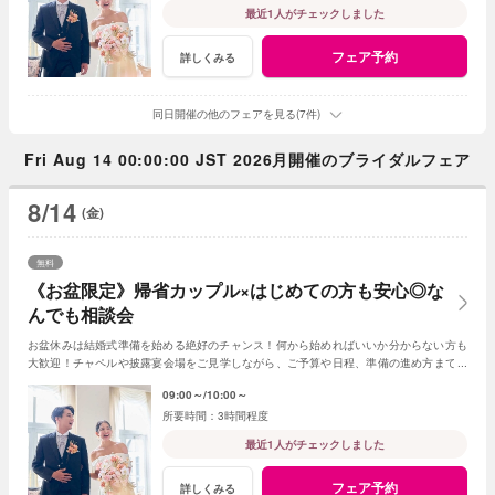
最近1人がチェックしました
フェア予約
詳しくみる
同日開催の他のフェアを見る(7件)
Fri Aug 14 00:00:00 JST 2026月開催のブライダルフェア
8/14
(金)
無料
《お盆限定》帰省カップル×はじめての方も安心◎な
んでも相談会
お盆休みは結婚式準備を始める絶好のチャンス！何から始めればいいか分からない方も
大歓迎！チャペルや披露宴会場をご見学しながら、ご予算や日程、準備の進め方まで経
験豊富なプランナーが丁寧にご案内いたします
09:00～
10:00～
3時間程度
最近1人がチェックしました
フェア予約
詳しくみる