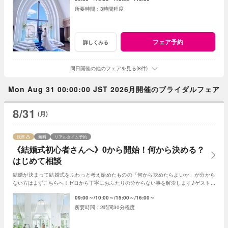
3時間程度
フェア予約
詳しくみる
同日開催の他のフェアを見る(8件)
Mon Aug 31 00:00:00 JST 2026月開催のブライダルフェア
8/31
(月)
残席
無料
リアルタイム予約
《結婚式初心者さんへ》0から開始！何から決める？
はじめて相談
結婚が決まって結婚式をふわっと考え始めたものの「何から決めたらよいか」が分から
ない方はまずこちらへ！ゼロから丁寧におふたりの分からない事を解決します♪ゲスト人
数と実施時期が決まれば見積書の作成も可能◎
09:00～
10:00～
15:00～
16:00～
2時間30分程度