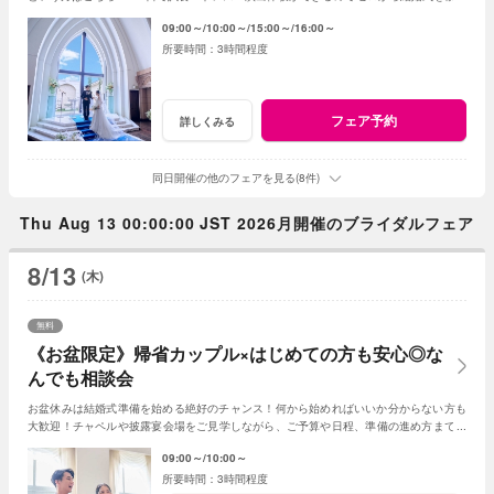
する方にもおススメ◎イメージが膨らむはず！
09:00～
10:00～
15:00～
16:00～
3時間程度
フェア予約
詳しくみる
同日開催の他のフェアを見る(8件)
Thu Aug 13 00:00:00 JST 2026月開催のブライダルフェア
8/13
(木)
無料
《お盆限定》帰省カップル×はじめての方も安心◎な
んでも相談会
お盆休みは結婚式準備を始める絶好のチャンス！何から始めればいいか分からない方も
大歓迎！チャペルや披露宴会場をご見学しながら、ご予算や日程、準備の進め方まで経
験豊富なプランナーが丁寧にご案内いたします
09:00～
10:00～
3時間程度