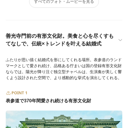
すべてのフォト・ムービーを見る
善光寺門前の有形文化財。美食と心を尽くすも
てなしで、伝統×トレンドを叶える結婚式
ふたりが思い描く結婚式を形にしてくれる場所。表参道のランド
マークとして愛され続け、品格ある佇まいは国の登録有形文化財
ならでは。陽光が降り注ぐ独立型チャペルは、生演奏が美しく響
くよう設計された空間で、より感動的な挙式を演出してくれる。
POINT 1
表参道で370年間愛され続ける有形文化財