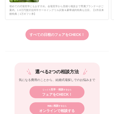
初めての式場見学にもおすすめ。会場見学から見積り相談まで専属プランナーがご
案内。1.8万円贅沢信州牛サーロイングリル試食＆豪華成約特典も注目。【1件目来
館特典｜1万ギフト券】
すべての日程のフェアをCHECK！
選べる2つの相談方法
気になる費用のことから、
結婚式場探しでのお悩みまで
見学・相談
じっくり
するなら
フェアをCHECK！
相談
気軽に
するなら
オンラインで相談する