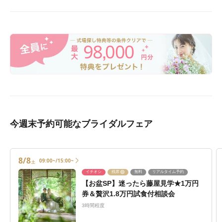
98
000
,
今週末予約可能なブライダルフェア
8/8
09:00~/15:00~
土
イチオシ
残席
無料
リアルタイム予約
【お盆SP】迷ったら藤屋見学★1万円
券＆贅沢1.8万円試食付相談会
3時間程度