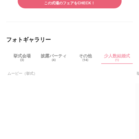
アす
この式場のフェアをCHECK！
アす
る
る
フォトギャラリー
挙式会場
披露パーティ
その他
少人数結婚式
(3)
(4)
(14)
(1)
ムービー（挙式）