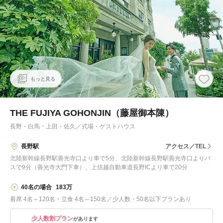
もっと見る
THE FUJIYA GOHONJIN（藤屋御本陳）
長野・白馬・上田・佐久
／
式場・ゲストハウス
長野駅
アクセス／TEL
北陸新幹線長野駅善光寺口より車で5分、北陸新幹線長野駅善光寺口よりバ
スで9分（善光寺大門下車）、上信越自動車道長野ICより車で20分
40名の場合
183万
着席 4名～120名・立食 4名～150名／少人数・50名以下プランあり
少人数割プラン
があります