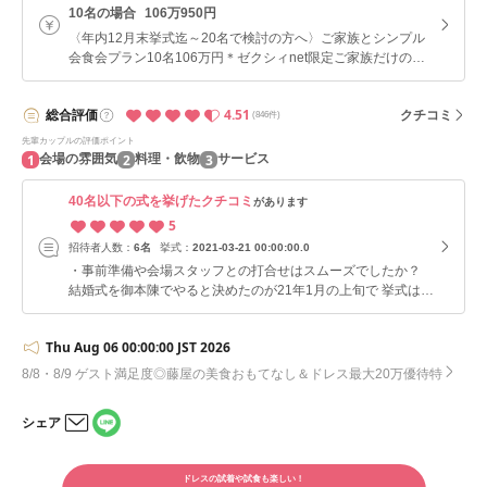
10名の場合
106万950円
〈年内12月末挙式迄～20名で検討の方へ〉ご家族とシンプル
会食会プラン10名106万円＊ゼクシィnet限定ご家族だけの会
食や、親しいご友人も招いて、少人数のお披露目パーティを
4.51
総合
評価
クチコミ
(846件)
先輩カップルの評価ポイント
1
2
3
会場の雰囲気
料理・飲物
サービス
40名以下の式を挙げたクチコミ
があります
5
招待者人数：
6名
挙式：
2021-03-21 00:00:00.0
・事前準備や会場スタッフとの打合せはスムーズでしたか？
結婚式を御本陳でやると決めたのが21年1月の上旬で 挙式は2
1年3月と準備期間が約3か月しかなかったですが、 とても親身
に私たちの要望を聞いてくれました。 特に私が東京在住とい
Thu Aug 06 00:00:00 JST 2026
うこともあり、オンラインでの打ち合わせも 対応してくださ
り、助かりました。 ・どんな結婚式が挙げられましたか？ コ
8/8・8/9 ゲスト満足度◎藤屋の美食おもてなし＆ドレス最大20万優待特
ロナのこともあり家族だけの小規模な挙式でした。 友人など
は呼べませんでしたがとてもアットホームな式でした。 式後
シェア
は披露宴というよりも、食事会というこで ゆったりと食事を
LINE
楽しみながら、両家ともに楽しい時間を過ごせました。 とて
メー
で
ルで
も満足度が高い結婚式となりました。
シェ
ドレスの試着や試食も楽しい！
シェ