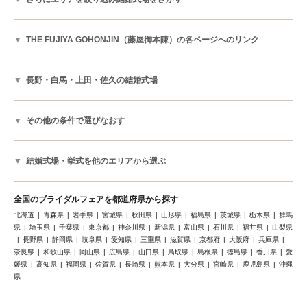
THE FUJIYA GOHONJIN（藤屋御本陳）の各ページへのリンク
長野・白馬・上田・佐久の結婚式場
その他の条件で選びなおす
結婚式場・挙式を他のエリアから選ぶ
全国のブライダルフェアを都道府県から探す
北海道
青森県
岩手県
宮城県
秋田県
山形県
福島県
茨城県
栃木県
群馬
県
埼玉県
千葉県
東京都
神奈川県
新潟県
富山県
石川県
福井県
山梨県
長野県
静岡県
岐阜県
愛知県
三重県
滋賀県
京都府
大阪府
兵庫県
奈良県
和歌山県
岡山県
広島県
山口県
鳥取県
島根県
徳島県
香川県
愛
媛県
高知県
福岡県
佐賀県
長崎県
熊本県
大分県
宮崎県
鹿児島県
沖縄
県