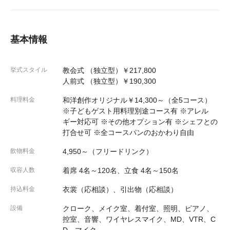
基本情報
挙式スタイル
教会式 （独立型）￥217,800
人前式 （独立型）￥190,300
料理料金
和洋創作オリジナル￥14,300～（全5コース）
※子どもゲスト用料理別途コース有 ※アレル
ギー対応可 ※その他オプション有 ※シェフとの
打合せ可 ※全コースパンのおかわり自由
飲物料金
4,950～（フリードリンク）
収容人数
着席 4名～120名、立食 4名～150名
持込料金
衣裳（応相談）、引出物（応相談）
設備
クローク、メイク室、着付室、照明、ピアノ、
控室、音響、ワイヤレスマイク、MD、VTR、C