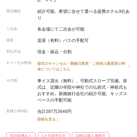
D、マイク
宿泊施設
紹介可能。希望に合せて選べる提携ホテル3社あ
り
二次会
各会場にて二次会が可能
送迎
送迎（有料）バスの手配可
支払方法
現金・振込・分割
キャンセル料金
挙式のキャンセル・開催日変更・ご招待人数変更の料
金についてはこちら
その他
車イス貸出（無料）、可動式スロープ完備。挙
式は、近隣の寺院や神社での仏前式・神前式も
おすすめ。新婚旅行会社の紹介可能。キッズス
ペースの手配可能
見積り(80名)
合計287万2640円
詳細を見る
宿泊提携あり
1カ月前申込可
19時以降も来館可