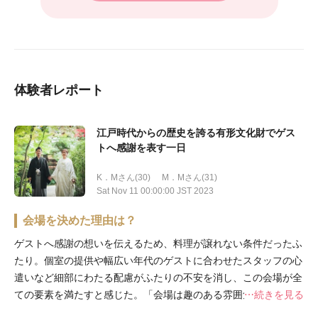
体験者レポート
江戸時代からの歴史を誇る有形文化財でゲス
トへ感謝を表す一日
K．Mさん(30)
M．Mさん(31)
Sat Nov 11 00:00:00 JST 2023
会場を決めた理由は？
ゲストへ感謝の想いを伝えるため、料理が譲れない条件だったふ
たり。個室の提供や幅広い年代のゲストに合わせたスタッフの心
遣いなど細部にわたる配慮がふたりの不安を消し、この会場が全
ての要素を満たすと感じた。「会場は趣のある雰囲気で厳かなが
続きを見る
らカジュアルさもあり、私たちのイメージする結婚式にピッタリ