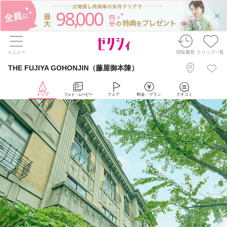
98
000
,
メニュー
閲覧履歴
クリップ一覧
THE FUJIYA GOHONJIN（藤屋御本陳）
トップ
フォト・ムービー
フェア
料金・プラン
クチコミ