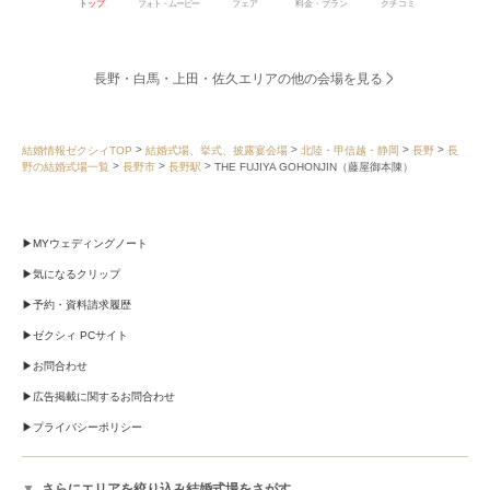
トップ
フォト・ムービー
フェア
料金・プラン
クチコミ
長野・白馬・上田・佐久エリアの他の会場を見る
結婚情報ゼクシィTOP
結婚式場、挙式、披露宴会場
北陸・甲信越・静岡
長野
長
野の結婚式場一覧
長野市
長野駅
THE FUJIYA GOHONJIN（藤屋御本陳）
MYウェディングノート
気になるクリップ
予約・資料請求履歴
ゼクシィ PCサイト
お問合わせ
広告掲載に関するお問合わせ
プライバシーポリシー
さらにエリアを絞り込み結婚式場をさがす