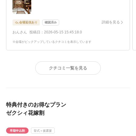
倒的でした。中庭やチャペルの前など緑も沢山あり、自然
が好きな私達はとても良い会場でした。よく通る場所なの
で外からはよく見てましたが、中に入る機会があまりな
詳細を見る
会場返信あり
確認済み
かったので、中に入ってどこも素敵で驚ろくばかりでし
おんさん
投稿日：2026-05-15 15:45:18.0
た。和装でも洋装でもとこで写真を撮っても映えるし、な
によりプランナーさん達がとても優しかったです。会場に
※会場がピックアップしているクチコミを表示しています
移動する時に道路を渡り会場に向かいましたが、その時に
ゴミが落ちていたのですが、藤屋御本陣の敷地内でもない
のにサッとゴミを拾っていました。そういったところまで
クチコミ一覧を見る
気をつかえるのは素晴らしい事だと思いました。
ご飯もとても美味しかったです。
特典付きのお得なプラン
ゼクシィ花嫁割
早期申込割
挙式＋披露宴