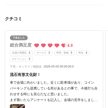
でした」。
クチコミ
下見をした
総合満足度
4.8
5
5
5
4
会場の雰囲気
サービス
料理・飲物
料金
5
ロケーション
下見・オンライン相談会
2026-05-05 00:00:00.0
流石有形文化財！
車で会場に向かいました。近くに駐車場があり、コイン
パーキングも提携している所があるとの事で、今後打ち合
わせする時にも安心だなと思いました。
まず着いたらアンケートを記入し、会場の見学をしまし
た。やはり有形文化財なだけあって、3件見てた中で1番圧