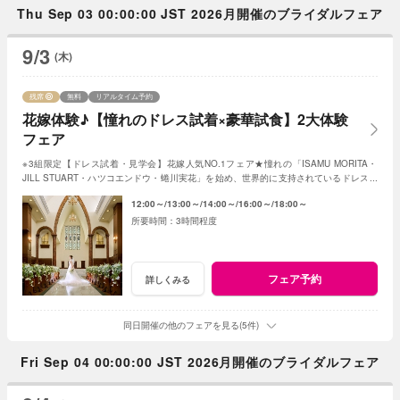
Thu Sep 03 00:00:00 JST 2026月開催のブライダルフェア
9/3
(木)
残席
無料
リアルタイム予約
花嫁体験♪【憧れのドレス試着×豪華試食】2大体験
フェア
※3組限定【ドレス試着・見学会】花嫁人気NO.1フェア★憧れの「ISAMU MORITA・
JILL STUART・ハツコエンドウ・蜷川実花」を始め、世界的に支持されているドレスと
独立型チャペルを体験♪
12:00～
13:00～
14:00～
16:00～
18:00～
3時間程度
フェア予約
詳しくみる
同日開催の他のフェアを見る(5件)
Fri Sep 04 00:00:00 JST 2026月開催のブライダルフェア