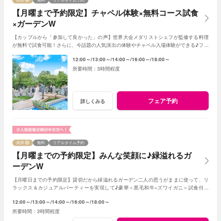
【月曜まで予約限定】チャペル体験×無料コース試食
×ガーデンW
【カップルから「参加して良かった」の声】世界大会メダリストシェフが監修する料理
が無料で試食可能！さらに、今話題の人気演出の体験やチャペル入場体験ができる♪フェ
アに参加して当日をイメージしてみよう♪
12:00～
13:00～
14:00～
16:00～
18:00～
3時間程度
フェア予約
詳しくみる
残席
無料
リアルタイム予約
【月曜までの予約限定】みんな笑顔に♪緑溢れるガ
ーデンW
【月曜日までの予約限定】貸切だから緑溢れるガーデン二人の思うがままに使って、リ
ラックス＆カジュアルパーティーを実現して♪豪華＜黒毛和牛×ズワイガニ＞試食付き
★1軒目来館特典で挙式料全額無料に！
12:00～
13:00～
14:00～
16:00～
18:00～
3時間程度