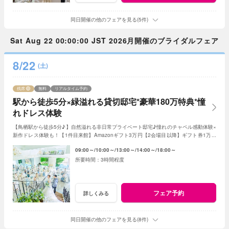
同日開催の他のフェアを見る(5件)
Sat Aug 22 00:00:00 JST 2026月開催のブライダルフェア
8/22
(土)
残席
無料
リアルタイム予約
駅から徒歩5分×緑溢れる貸切邸宅*豪華180万特典*憧
れドレス体験
【鳥栖駅から徒歩5分♪】自然溢れる非日常プライベート邸宅♪憧れのチャペル感動体験×
新作ドレス体験も！【1件目来館】Amazonギフト3万円【2会場目以降】ギフト券1万円
プレゼント＜ご成約で＞最大180万特典付き
09:00～
10:00～
13:00～
14:00～
18:00～
3時間程度
フェア予約
詳しくみる
同日開催の他のフェアを見る(8件)