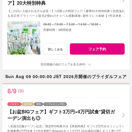
ア】20大特別特典
【この日に入籍される方も必見！】1日限りの特別フェア！豪華20大特別特典☆自然溢れ
る非日常プライベート邸宅♪憧れのチャペル感動体験×新作ドレス体験【1件目来館】
Amazonギフト3万円【2会場目以降】ギフト1万円
09:00～
10:00～
13:00～
14:00～
18:00～
3時間程度
フェア予約
詳しくみる
同日開催の他のフェアを見る(8件)
Sun Aug 09 00:00:00 JST 2026月開催のブライダルフェア
8/9
(日)
イチオシ
残席
無料
リアルタイム予約
【お盆BIGフェア】ギフト3万円×4万円試食*貸切ガ
ーデン演出も◎
＼全国3店舗オープン記念／限定BIG特典付き【来館特典】ギフト3万円分＆ミシュラン
監修豪華4万円試食【1件目来館】Amazonギフト3万円【2会場目以降】ギフト券1万円プ