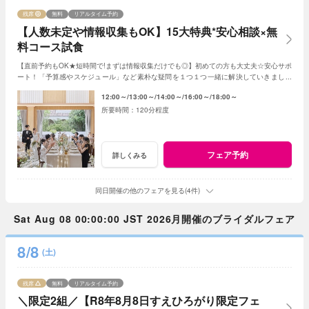
残席
無料
リアルタイム予約
【人数未定や情報収集もOK】15大特典*安心相談×無
料コース試食
【直前予約もOK★短時間で!まずは情報収集だけでも◎】初めての方も大丈夫☆安心サポ
ート！「予算感やスケジュール」など素朴な疑問を１つ１つ一緒に解決していきましょ
う！人数未定や他エリア検討の方もおすすめ♪
12:00～
13:00～
14:00～
16:00～
18:00～
120分程度
フェア予約
詳しくみる
同日開催の他のフェアを見る(4件)
Sat Aug 08 00:00:00 JST 2026月開催のブライダルフェア
8/8
(土)
残席
無料
リアルタイム予約
＼限定2組／【R8年8月8日すえひろがり限定フェ