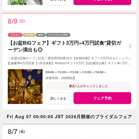
8/9
(日)
イチオシ
残席
無料
リアルタイム予約
【お盆BIGフェア】ギフト3万円×4万円試食*貸切ガ
ーデン演出も◎
＼全国3店舗オープン記念／限定BIG特典付き【来館特典】ギフト3万円分＆ミシュラン
監修豪華4万円試食【1件目来館】Amazonギフト3万円【2会場目以降】ギフト券1万円プ
レゼント＜ご成約で＞挙式料全額OFF＆180万特典
09:00～
10:00～
13:00～
14:00～
18:00～
3時間程度
最近1人がチェックしました
フェア予約
詳しくみる
Fri Aug 07 00:00:00 JST 2026月開催のブライダルフェア
8/7
(金)