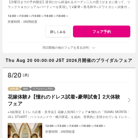
【月曜日までの予約限定】貸切だから緑溢れるガーデン二人の思うがままに使って、リ
ラックス＆カジュアルパーティーを実現して♪豪華＜黒毛和牛×ズワイガニ＞試食付き
★1軒目来館特典で挙式料全額無料に！
12:00～
13:00～
14:00～
16:00～
18:00～
3時間程度
フェア予約
詳しくみる
同日開催の他のフェアを見る(3件)
Thu Aug 20 00:00:00 JST 2026月開催のブライダルフェア
8/20
(木)
残席
無料
リアルタイム予約
花嫁体験♪【憧れのドレス試着×豪華試食】2大体験
フェア
※3組限定【ドレス試着・見学会】花嫁人気NO.1フェア★憧れの「ISAMU MORITA・
JILL STUART・ハツコエンドウ・蜷川実花」を始め、世界的に支持されているドレスと
独立型チャペルを体験♪
12:00～
13:00～
14:00～
16:00～
18:00～
3時間程度