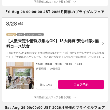
同日開催の他のフェアを見る(5件)
Fri Aug 28 00:00:00 JST 2026月開催のブライダルフェア
8/28
(金)
残席
無料
リアルタイム予約
【人数未定や情報収集もOK】15大特典*安心相談×無
料コース試食
【直前予約もOK★短時間で!まずは情報収集だけでも◎】初めての方も大丈夫☆安心サポ
ート！「予算感やスケジュール」など素朴な疑問を１つ１つ一緒に解決していきましょ
う！人数未定や他エリア検討の方もおすすめ♪
12:00～
13:00～
14:00～
16:00～
18:00～
120分程度
フェア予約
詳しくみる
同日開催の他のフェアを見る(5件)
Sat Aug 29 00:00:00 JST 2026月開催のブライダルフェア