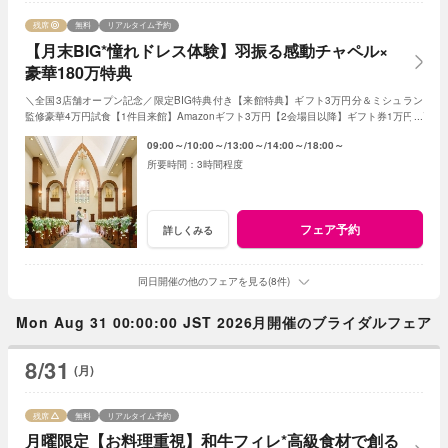
残席
無料
リアルタイム予約
【月末BIG*憧れドレス体験】羽振る感動チャペル×
豪華180万特典
＼全国3店舗オープン記念／限定BIG特典付き【来館特典】ギフト3万円分＆ミシュラン
監修豪華4万円試食【1件目来館】Amazonギフト3万円【2会場目以降】ギフト券1万円プ
レゼント＜ご成約で＞挙式料全額OFF＆180万特典
09:00～
10:00～
13:00～
14:00～
18:00～
3時間程度
フェア予約
詳しくみる
同日開催の他のフェアを見る(8件)
Mon Aug 31 00:00:00 JST 2026月開催のブライダルフェア
8/31
(月)
残席
無料
リアルタイム予約
月曜限定【お料理重視】和牛フィレ*高級食材で創る