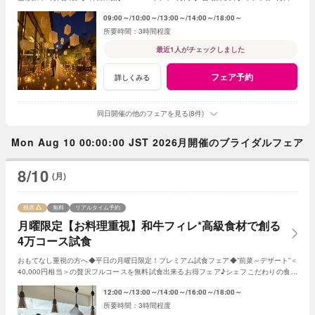
レゼント＜ご成約で＞挙式料全額OFF＆180万特典
09:00～
10:00～
13:00～
14:00～
18:00～
3時間程度
最近1人がチェックしました
フェア予約
詳しくみる
同日開催の他のフェアを見る(8件)
Mon Aug 10 00:00:00 JST 2026月開催のブライダルフェア
8/10
(月)
残席
無料
リアルタイム予約
月曜限定【お料理重視】和牛フィレ*高級食材で創る
4万コース試食
おもてなし重視の方へ◆平日の月曜日限定！プレミアム試食フェア◆”前菜～デザート”＜
40,000円相当＞の贅沢フルコースを無料試食出来るお得フェア♪シェフこだわりの食材
や和牛・ズワイガニが絶品★《3組限定》
12:00～
13:00～
14:00～
16:00～
18:00～
3時間程度