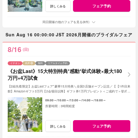
フェア予約
詳しくみる
同日開催の他のフェアを見る(8件)
Sun Aug 16 00:00:00 JST 2026月開催のブライダルフェア
8/16
(日)
イチオシ
残席
無料
リアルタイム予約
《お盆Last》15大特別特典*感動*挙式体験×最大180
万円×4万試食
【2組先着限定】お盆Lastフェア*豪華15大特典＼全国3店舗オープン記念／【【1件目来
館】Amazonギフト3万円【2会場目以降】ギフト券1万円プレゼント＜ご成約で＞挙式料
全額OFF*当館口コミNO.1の体験型フェア
09:00～
10:00～
13:00～
14:00～
18:00～
3時間程度
フェア予約
詳しくみる