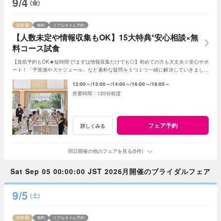
9/4
(金)
残席
無料
リアルタイム予約
【人数未定や情報収集もOK】15大特典*安心相談×無
料コース試食
【直前予約もOK★短時間で!まずは情報収集だけでも◎】初めての方も大丈夫☆安心サポ
ート！「予算感やスケジュール」など素朴な疑問を１つ１つ一緒に解決していきましょ
う！人数未定や他エリア検討の方もおすすめ♪
12:00～
13:00～
14:00～
16:00～
18:00～
120分程度
フェア予約
詳しくみる
同日開催の他のフェアを見る(5件)
Sat Sep 05 00:00:00 JST 2026月開催のブライダルフェア
9/5
(土)
残席
無料
リアルタイム予約