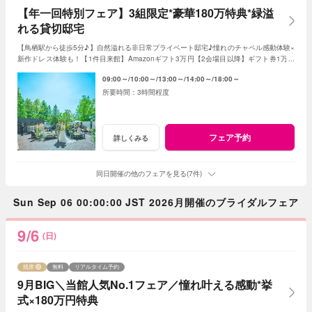
【年一回特別フェア】3組限定*豪華180万特典*緑溢
れる貸切邸宅
【鳥栖駅から徒歩5分♪】自然溢れる非日常プライベート邸宅♪憧れのチャペル感動体験×
新作ドレス体験も！【1件目来館】Amazonギフト3万円【2会場目以降】ギフト券1万円
プレゼント＜ご成約で＞最大180万特典付き
09:00～
10:00～
13:00～
14:00～
18:00～
3時間程度
フェア予約
詳しくみる
同日開催の他のフェアを見る(7件)
Sun Sep 06 00:00:00 JST 2026月開催のブライダルフェア
9/6
(日)
残席
無料
リアルタイム予約
9月BIG＼当館人気No.1フェア／憧れ叶える感動*挙
式×180万円特典