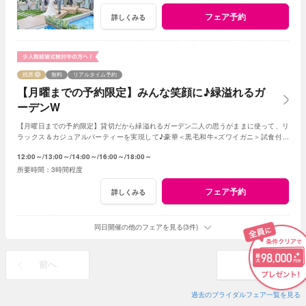
フェア予約
詳しくみる
残席
無料
リアルタイム予約
【月曜までの予約限定】みんな笑顔に♪緑溢れるガ
ーデンW
【月曜日までの予約限定】貸切だから緑溢れるガーデン二人の思うがままに使って、リ
ラックス＆カジュアルパーティーを実現して♪豪華＜黒毛和牛×ズワイガニ＞試食付き
★1軒目来館特典で挙式料全額無料に！
12:00～
13:00～
14:00～
16:00～
18:00～
3時間程度
フェア予約
詳しくみる
同日開催の他のフェアを見る(3件)
前へ
次へ
過去のブライダルフェア一覧を見る