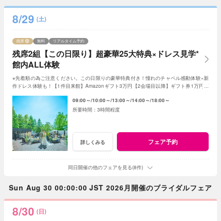
8/29
(土)
残席
無料
リアルタイム予約
残席2組【この日限り】超豪華25大特典×ドレス見学*
館内ALL体験
※先着順の為ご注意ください。この日限りの豪華特典付き！憧れのチャペル感動体験×新
作ドレス体験も！【1件目来館】Amazonギフト3万円【2会場目以降】ギフト券1万円プ
レゼント＜ご成約で＞最大180万特典付き
09:00～
10:00～
13:00～
14:00～
18:00～
3時間程度
フェア予約
詳しくみる
同日開催の他のフェアを見る(8件)
Sun Aug 30 00:00:00 JST 2026月開催のブライダルフェア
8/30
(日)