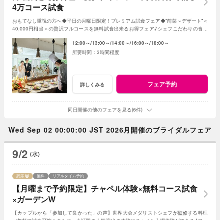
4万コース試食
おもてなし重視の方へ◆平日の月曜日限定！プレミアム試食フェア◆”前菜～デザート”＜
40,000円相当＞の贅沢フルコースを無料試食出来るお得フェア♪シェフこだわりの食材
や和牛・ズワイガニが絶品★《3組限定》
12:00～
13:00～
14:00～
16:00～
18:00～
3時間程度
フェア予約
詳しくみる
同日開催の他のフェアを見る(6件)
Wed Sep 02 00:00:00 JST 2026月開催のブライダルフェア
9/2
(水)
残席
無料
リアルタイム予約
【月曜まで予約限定】チャペル体験×無料コース試食
×ガーデンW
【カップルから「参加して良かった」の声】世界大会メダリストシェフが監修する料理