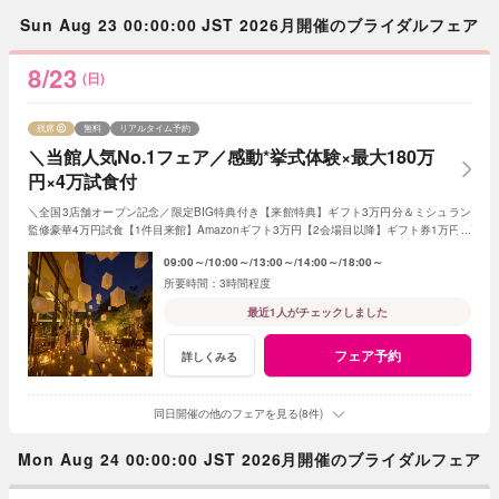
Sun Aug 23 00:00:00 JST 2026月開催のブライダルフェア
8/23
(日)
残席
無料
リアルタイム予約
＼当館人気No.1フェア／感動*挙式体験×最大180万
円×4万試食付
＼全国3店舗オープン記念／限定BIG特典付き【来館特典】ギフト3万円分＆ミシュラン
監修豪華4万円試食【1件目来館】Amazonギフト3万円【2会場目以降】ギフト券1万円プ
レゼント＜ご成約で＞挙式料全額OFF＆180万特典
09:00～
10:00～
13:00～
14:00～
18:00～
3時間程度
最近1人がチェックしました
フェア予約
詳しくみる
同日開催の他のフェアを見る(8件)
Mon Aug 24 00:00:00 JST 2026月開催のブライダルフェア