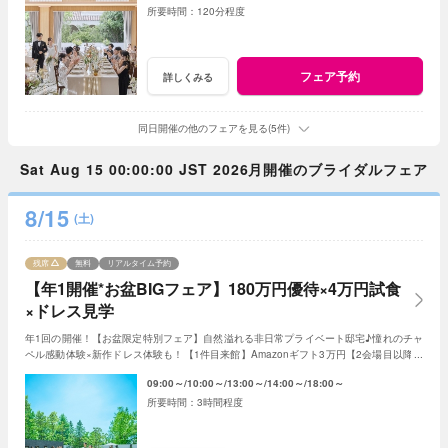
120分程度
フェア予約
詳しくみる
同日開催の他のフェアを見る(5件)
Sat Aug 15 00:00:00 JST 2026月開催のブライダルフェア
8/15
(土)
残席
無料
リアルタイム予約
【年1開催*お盆BIGフェア】180万円優待×4万円試食
×ドレス見学
年1回の開催！【お盆限定特別フェア】自然溢れる非日常プライベート邸宅♪憧れのチャ
ペル感動体験×新作ドレス体験も！【1件目来館】Amazonギフト3万円【2会場目以降】
ギフト券1万円＜ご成約で＞最大180万特典付き
09:00～
10:00～
13:00～
14:00～
18:00～
3時間程度