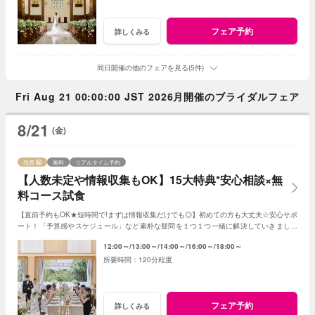
フェア予約
詳しくみる
同日開催の他のフェアを見る(5件)
Fri Aug 21 00:00:00 JST 2026月開催のブライダルフェア
8/21
(金)
残席
無料
リアルタイム予約
【人数未定や情報収集もOK】15大特典*安心相談×無
料コース試食
【直前予約もOK★短時間で!まずは情報収集だけでも◎】初めての方も大丈夫☆安心サポ
ート！「予算感やスケジュール」など素朴な疑問を１つ１つ一緒に解決していきましょ
う！人数未定や他エリア検討の方もおすすめ♪
12:00～
13:00～
14:00～
16:00～
18:00～
120分程度
フェア予約
詳しくみる