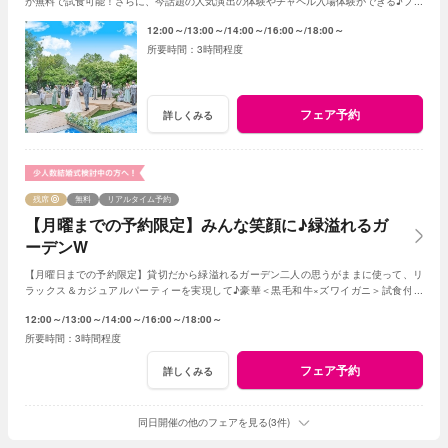
が無料で試食可能！さらに、今話題の人気演出の体験やチャペル入場体験ができる♪フェ
アに参加して当日をイメージしてみよう♪
12:00～
13:00～
14:00～
16:00～
18:00～
3時間程度
フェア予約
詳しくみる
残席
無料
リアルタイム予約
【月曜までの予約限定】みんな笑顔に♪緑溢れるガ
ーデンW
【月曜日までの予約限定】貸切だから緑溢れるガーデン二人の思うがままに使って、リ
ラックス＆カジュアルパーティーを実現して♪豪華＜黒毛和牛×ズワイガニ＞試食付き
★1軒目来館特典で挙式料全額無料に！
12:00～
13:00～
14:00～
16:00～
18:00～
3時間程度
フェア予約
詳しくみる
同日開催の他のフェアを見る(3件)