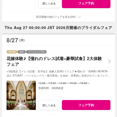
フェア予約
詳しくみる
同日開催の他のフェアを見る(3件)
Thu Aug 27 00:00:00 JST 2026月開催のブライダルフェア
8/27
(木)
残席
無料
リアルタイム予約
花嫁体験♪【憧れのドレス試着×豪華試食】2大体験
フェア
※3組限定【ドレス試着・見学会】花嫁人気NO.1フェア★憧れの「ISAMU MORITA・
JILL STUART・ハツコエンドウ・蜷川実花」を始め、世界的に支持されているドレスと
独立型チャペルを体験♪
12:00～
13:00～
14:00～
16:00～
18:00～
3時間程度
フェア予約
詳しくみる