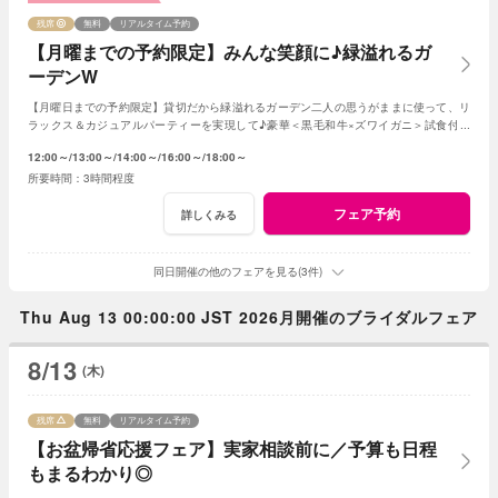
残席
無料
リアルタイム予約
【月曜までの予約限定】みんな笑顔に♪緑溢れるガ
ーデンW
【月曜日までの予約限定】貸切だから緑溢れるガーデン二人の思うがままに使って、リ
ラックス＆カジュアルパーティーを実現して♪豪華＜黒毛和牛×ズワイガニ＞試食付き
★1軒目来館特典で挙式料全額無料に！
12:00～
13:00～
14:00～
16:00～
18:00～
3時間程度
フェア予約
詳しくみる
同日開催の他のフェアを見る(3件)
Thu Aug 13 00:00:00 JST 2026月開催のブライダルフェア
8/13
(木)
残席
無料
リアルタイム予約
【お盆帰省応援フェア】実家相談前に／予算も日程
もまるわかり◎