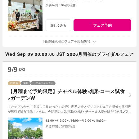
3時間程度
フェア予約
詳しくみる
同日開催の他のフェアを見る(5件)
Wed Sep 09 00:00:00 JST 2026月開催のブライダルフェア
9/9
(水)
残席
無料
リアルタイム予約
【月曜まで予約限定】チャペル体験×無料コース試食
×ガーデンW
【カップルから「参加して良かった」の声】世界大会メダリストシェフが監修する料理
が無料で試食可能！さらに、今話題の人気演出の体験やチャペル入場体験ができる♪フェ
アに参加して当日をイメージしてみよう♪
12:00～
13:00～
14:00～
16:00～
18:00～
3時間程度