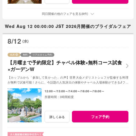
同日開催の他のフェアを見る(8件)
Wed Aug 12 00:00:00 JST 2026月開催のブライダルフェア
8/12
(水)
残席
無料
リアルタイム予約
【月曜まで予約限定】チャペル体験×無料コース試食
×ガーデンW
【カップルから「参加して良かった」の声】世界大会メダリストシェフが監修する料理
が無料で試食可能！さらに、今話題の人気演出の体験やチャペル入場体験ができる♪フェ
アに参加して当日をイメージしてみよう♪
12:00～
13:00～
14:00～
16:00～
18:00～
3時間程度
フェア予約
詳しくみる