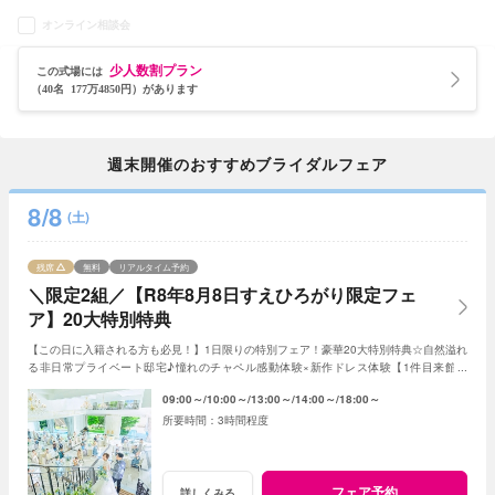
オンライン相談会
少人数割プラン
この式場には
（40名 177万4850円）があります
週末開催のおすすめブライダルフェア
8/8
(土)
残席
無料
リアルタイム予約
＼限定2組／【R8年8月8日すえひろがり限定フェ
ア】20大特別特典
【この日に入籍される方も必見！】1日限りの特別フェア！豪華20大特別特典☆自然溢れ
る非日常プライベート邸宅♪憧れのチャペル感動体験×新作ドレス体験【1件目来館】
Amazonギフト3万円【2会場目以降】ギフト1万円
09:00～
10:00～
13:00～
14:00～
18:00～
3時間程度
フェア予約
詳しくみる