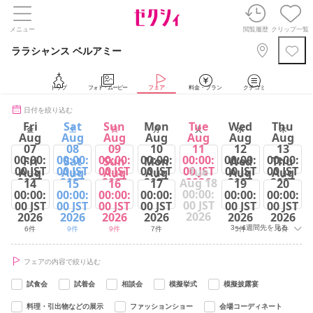
メニュー
閲覧履歴
クリップ一覧
ララシャンス ベルアミー
トップ
フォト・ムービー
フェア
料金・プラン
クチコミ
日付を絞り込む
Fri
Sat
Sun
Mon
Tue
Wed
Thu
金
土
日
月
火
水
木
Aug
Aug
Aug
Aug
Aug
Aug
Aug
07
08
09
10
11
12
13
00:00:
00:00:
00:00:
00:00:
00:00:
00:00:
00:00:
Fri
Sat
Sun
Mon
Wed
Thu
00 JST
00 JST
00 JST
00 JST
00 JST
00 JST
00 JST
Tue
Aug
Aug
Aug
Aug
Aug
Aug
2026
2026
2026
2026
2026
2026
2026
Aug 18
14
15
16
17
19
20
00:00:
00:00:
00:00:
00:00:
00:00:
00:00:
00:00:
5件
9件
9件
7件
9件
5件
6件
00 JST
00 JST
00 JST
00 JST
00 JST
00 JST
00 JST
2026
2026
2026
2026
2026
2026
2026
3～4週間先を見る
6件
9件
9件
7件
5件
6件
フェアの内容で絞り込む
試食会
試着会
相談会
模擬挙式
模擬披露宴
料理・引出物などの展示
ファッションショー
会場コーディネート