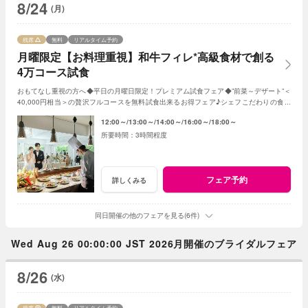
8/24
(月)
残席
無料
リアルタイム予約
月曜限定【お料理重視】和牛フィレ*高級食材で創る
4万コース試食
おもてなし重視の方へ◆平日の月曜日限定！プレミアム試食フェア◆”前菜～デザート”＜
40,000円相当＞の贅沢フルコースを無料試食出来るお得フェア♪シェフこだわりの食材
や和牛・ズワイガニが絶品★《3組限定》
12:00～
13:00～
14:00～
16:00～
18:00～
3時間程度
フェア予約
詳しくみる
同日開催の他のフェアを見る(6件)
Wed Aug 26 00:00:00 JST 2026月開催のブライダルフェア
8/26
(水)
残席
無料
リアルタイム予約