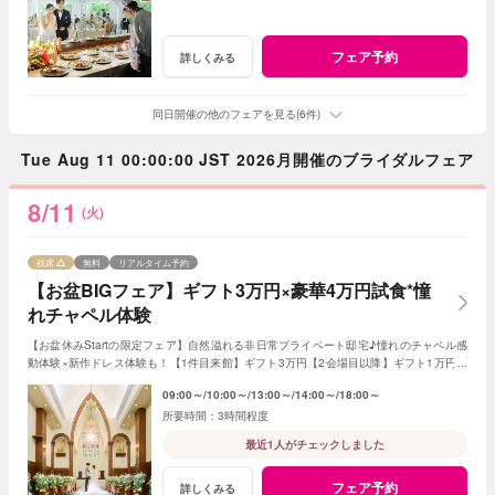
フェア予約
詳しくみる
同日開催の他のフェアを見る(6件)
Tue Aug 11 00:00:00 JST 2026月開催のブライダルフェア
8/11
(火)
残席
無料
リアルタイム予約
【お盆BIGフェア】ギフト3万円×豪華4万円試食*憧
れチャペル体験
【お盆休みStartの限定フェア】自然溢れる非日常プライベート邸宅♪憧れのチャペル感
動体験×新作ドレス体験も！【1件目来館】ギフト3万円【2会場目以降】ギフト1万円プ
レゼント＜ご成約で＞最大180万特典付き
09:00～
10:00～
13:00～
14:00～
18:00～
3時間程度
最近1人がチェックしました
フェア予約
詳しくみる