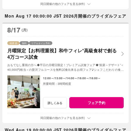
同日開催の他のフェアを見る(8件)
Mon Aug 17 00:00:00 JST 2026月開催のブライダルフェア
8/17
(月)
残席
無料
リアルタイム予約
月曜限定【お料理重視】和牛フィレ*高級食材で創る
4万コース試食
おもてなし重視の方へ◆平日の月曜日限定！プレミアム試食フェア◆”前菜～デザート”＜
40,000円相当＞の贅沢フルコースを無料試食出来るお得フェア♪シェフこだわりの食材
や和牛・ズワイガニが絶品★《3組限定》
12:00～
13:00～
14:00～
16:00～
18:00～
3時間程度
フェア予約
詳しくみる
同日開催の他のフェアを見る(6件)
Wed Aug 19 00:00:00 JST 2026月開催のブライダルフェア