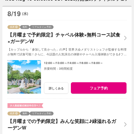
8/19
(水)
残席
無料
リアルタイム予約
【月曜まで予約限定】チャペル体験×無料コース試食
×ガーデンW
【カップルから「参加して良かった」の声】世界大会メダリストシェフが監修する料理
が無料で試食可能！さらに、今話題の人気演出の体験やチャペル入場体験ができる♪フェ
アに参加して当日をイメージしてみよう♪
12:00～
13:00～
14:00～
16:00～
18:00～
3時間程度
フェア予約
詳しくみる
残席
無料
リアルタイム予約
【月曜までの予約限定】みんな笑顔に♪緑溢れるガ
ーデンW