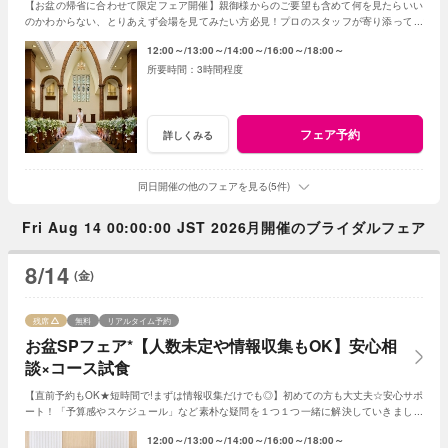
【お盆の帰省に合わせて限定フェア開催】親御様からのご要望も含めて何を見たらいい
のかわからない、とりあえず会場を見てみたい方必見！プロのスタッフが寄り添ってご
提案◎親御様とご一緒のご来館も大歓迎！
12:00～
13:00～
14:00～
16:00～
18:00～
3時間程度
フェア予約
詳しくみる
同日開催の他のフェアを見る(5件)
Fri Aug 14 00:00:00 JST 2026月開催のブライダルフェア
8/14
(金)
残席
無料
リアルタイム予約
お盆SPフェア*【人数未定や情報収集もOK】安心相
談×コース試食
【直前予約もOK★短時間で!まずは情報収集だけでも◎】初めての方も大丈夫☆安心サポ
ート！「予算感やスケジュール」など素朴な疑問を１つ１つ一緒に解決していきましょ
う！人数未定や他エリア検討の方もおすすめ♪
12:00～
13:00～
14:00～
16:00～
18:00～