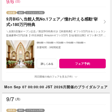
9/6
(日)
残席
無料
リアルタイム予約
9月BIG＼当館人気No.1フェア／憧れ叶える感動*挙
式×180万円特典
＼全国3店舗オープン記念／限定BIG特典付き【来館特典】ギフト3万円分＆ミシュラン
監修豪華4万円試食【1件目来館】Amazonギフト3万円【2会場目以降】ギフト券1万円プ
レゼント＜ご成約で＞挙式料全額OFF＆180万特典
09:00～
10:00～
13:00～
14:00～
18:00～
3時間程度
フェア予約
詳しくみる
同日開催の他のフェアを見る(7件)
Mon Sep 07 00:00:00 JST 2026月開催のブライダルフェア
9/7
(月)
残席
無料
リアルタイム予約