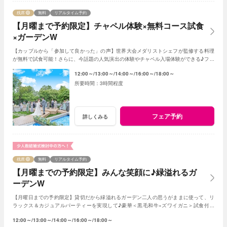
残席
無料
リアルタイム予約
【月曜まで予約限定】チャペル体験×無料コース試食
×ガーデンW
【カップルから「参加して良かった」の声】世界大会メダリストシェフが監修する料理
が無料で試食可能！さらに、今話題の人気演出の体験やチャペル入場体験ができる♪フェ
アに参加して当日をイメージしてみよう♪
12:00～
13:00～
14:00～
16:00～
18:00～
3時間程度
フェア予約
詳しくみる
残席
無料
リアルタイム予約
【月曜までの予約限定】みんな笑顔に♪緑溢れるガ
ーデンW
【月曜日までの予約限定】貸切だから緑溢れるガーデン二人の思うがままに使って、リ
ラックス＆カジュアルパーティーを実現して♪豪華＜黒毛和牛×ズワイガニ＞試食付き
★1軒目来館特典で挙式料全額無料に！
12:00～
13:00～
14:00～
16:00～
18:00～