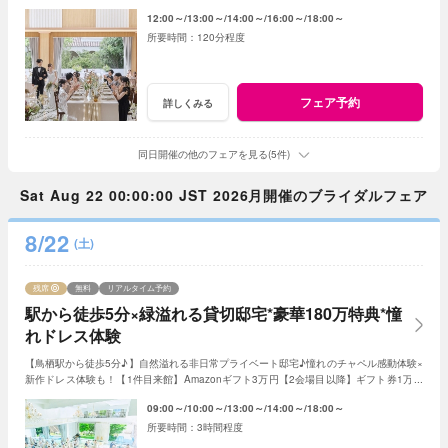
う！人数未定や他エリア検討の方もおすすめ♪
12:00～
13:00～
14:00～
16:00～
18:00～
120分程度
フェア予約
詳しくみる
同日開催の他のフェアを見る(5件)
Sat Aug 22 00:00:00 JST 2026月開催のブライダルフェア
8/22
(土)
残席
無料
リアルタイム予約
駅から徒歩5分×緑溢れる貸切邸宅*豪華180万特典*憧
れドレス体験
【鳥栖駅から徒歩5分♪】自然溢れる非日常プライベート邸宅♪憧れのチャペル感動体験×
新作ドレス体験も！【1件目来館】Amazonギフト3万円【2会場目以降】ギフト券1万円
プレゼント＜ご成約で＞最大180万特典付き
09:00～
10:00～
13:00～
14:00～
18:00～
3時間程度