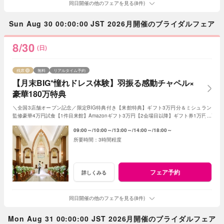
同日開催の他のフェアを見る(8件)
Sun Aug 30 00:00:00 JST 2026月開催のブライダルフェア
8/30
(日)
残席
無料
リアルタイム予約
【月末BIG*憧れドレス体験】羽振る感動チャペル×
豪華180万特典
＼全国3店舗オープン記念／限定BIG特典付き【来館特典】ギフト3万円分＆ミシュラン
監修豪華4万円試食【1件目来館】Amazonギフト3万円【2会場目以降】ギフト券1万円プ
レゼント＜ご成約で＞挙式料全額OFF＆180万特典
09:00～
10:00～
13:00～
14:00～
18:00～
3時間程度
フェア予約
詳しくみる
同日開催の他のフェアを見る(8件)
Mon Aug 31 00:00:00 JST 2026月開催のブライダルフェア