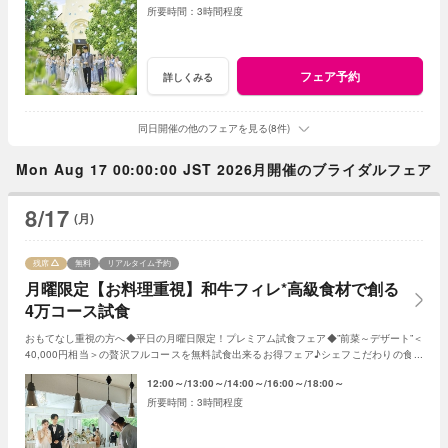
3時間程度
フェア予約
詳しくみる
同日開催の他のフェアを見る(8件)
Mon Aug 17 00:00:00 JST 2026月開催のブライダルフェア
8/17
(月)
残席
無料
リアルタイム予約
月曜限定【お料理重視】和牛フィレ*高級食材で創る
4万コース試食
おもてなし重視の方へ◆平日の月曜日限定！プレミアム試食フェア◆”前菜～デザート”＜
40,000円相当＞の贅沢フルコースを無料試食出来るお得フェア♪シェフこだわりの食材
や和牛・ズワイガニが絶品★《3組限定》
12:00～
13:00～
14:00～
16:00～
18:00～
3時間程度