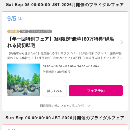
Sat Sep 05 00:00:00 JST 2026月開催のブライダルフェア
9/5
(土)
残席
無料
リアルタイム予約
【年一回特別フェア】3組限定*豪華180万特典*緑溢
れる貸切邸宅
【鳥栖駅から徒歩5分♪】自然溢れる非日常プライベート邸宅♪憧れのチャペル感動体験×
新作ドレス体験も！【1件目来館】Amazonギフト3万円【2会場目以降】ギフト券1万円
プレゼント＜ご成約で＞最大180万特典付き
09:00～
10:00～
13:00～
14:00～
18:00～
3時間程度
フェア予約
詳しくみる
同日開催の他のフェアを見る(7件)
Sun Sep 06 00:00:00 JST 2026月開催のブライダルフェア