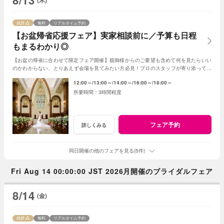
8/13
(木)
残席
無料
リアルタイム予約
【お盆帰省応援フェア】実家相談前に／予算も日程
もまるわかり◎
【お盆の帰省に合わせて限定フェア開催】親御様からのご要望も含めて何を見たらいい
のかわからない、とりあえず会場を見てみたい方必見！プロのスタッフが寄り添ってご
提案◎親御様とご一緒のご来館も大歓迎！
12:00～
13:00～
14:00～
16:00～
18:00～
3時間程度
フェア予約
詳しくみる
同日開催の他のフェアを見る(5件)
Fri Aug 14 00:00:00 JST 2026月開催のブライダルフェア
8/14
(金)
残席
無料
リアルタイム予約