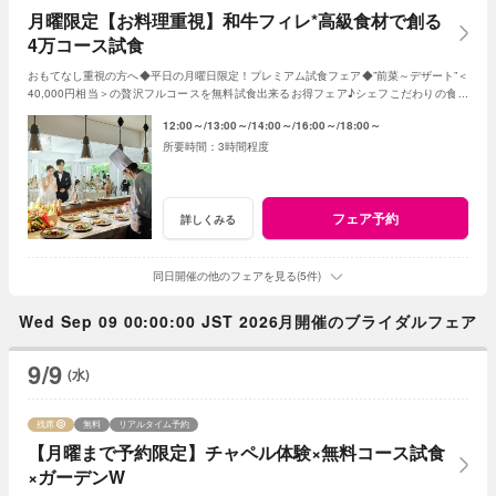
月曜限定【お料理重視】和牛フィレ*高級食材で創る
4万コース試食
おもてなし重視の方へ◆平日の月曜日限定！プレミアム試食フェア◆”前菜～デザート”＜
40,000円相当＞の贅沢フルコースを無料試食出来るお得フェア♪シェフこだわりの食材
や和牛・ズワイガニが絶品★《3組限定》
12:00～
13:00～
14:00～
16:00～
18:00～
3時間程度
フェア予約
詳しくみる
同日開催の他のフェアを見る(5件)
Wed Sep 09 00:00:00 JST 2026月開催のブライダルフェア
9/9
(水)
残席
無料
リアルタイム予約
【月曜まで予約限定】チャペル体験×無料コース試食
×ガーデンW