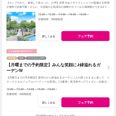
【カップルから「参加して良かった」の声】世界大会メダリストシェフが監修する料理
が無料で試食可能！さらに、今話題の人気演出の体験やチャペル入場体験ができる♪フェ
アに参加して当日をイメージしてみよう♪
12:00～
13:00～
14:00～
16:00～
18:00～
3時間程度
フェア予約
詳しくみる
残席
無料
リアルタイム予約
【月曜までの予約限定】みんな笑顔に♪緑溢れるガ
ーデンW
【月曜日までの予約限定】貸切だから緑溢れるガーデン二人の思うがままに使って、リ
ラックス＆カジュアルパーティーを実現して♪豪華＜黒毛和牛×ズワイガニ＞試食付き
★1軒目来館特典で挙式料全額無料に！
12:00～
13:00～
14:00～
16:00～
18:00～
3時間程度
フェア予約
詳しくみる
同日開催の他のフェアを見る(3件)