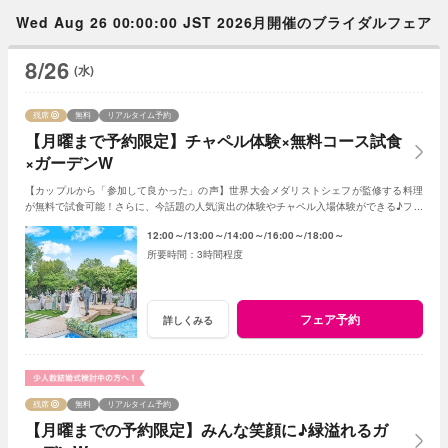
Wed Aug 26 00:00:00 JST 2026月開催のブライダルフェア
8/26
(水)
残席
無料
リアルタイム予約
【月曜まで予約限定】チャペル体験×無料コース試食
×ガーデンW
【カップルから「参加して良かった」の声】世界大会メダリストシェフが監修する料理
が無料で試食可能！さらに、今話題の人気演出の体験やチャペル入場体験ができる♪フェ
アに参加して当日をイメージしてみよう♪
12:00～
13:00～
14:00～
16:00～
18:00～
3時間程度
フェア予約
詳しくみる
残席
無料
リアルタイム予約
【月曜までの予約限定】みんな笑顔に♪緑溢れるガ