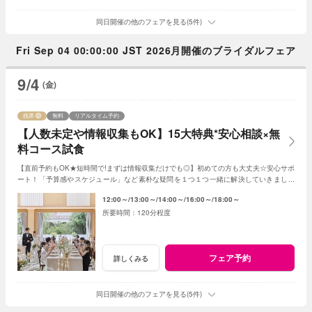
同日開催の他のフェアを見る(5件)
Fri Sep 04 00:00:00 JST 2026月開催のブライダルフェア
9/4
(金)
残席
無料
リアルタイム予約
【人数未定や情報収集もOK】15大特典*安心相談×無
料コース試食
【直前予約もOK★短時間で!まずは情報収集だけでも◎】初めての方も大丈夫☆安心サポ
ート！「予算感やスケジュール」など素朴な疑問を１つ１つ一緒に解決していきましょ
う！人数未定や他エリア検討の方もおすすめ♪
12:00～
13:00～
14:00～
16:00～
18:00～
120分程度
フェア予約
詳しくみる
同日開催の他のフェアを見る(5件)