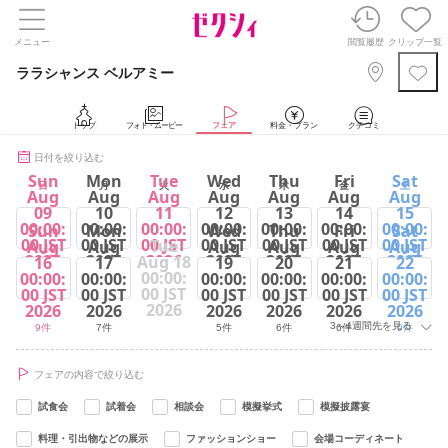
メニュー
閲覧履歴
クリップ一覧
ララシャンス ベルアミー
トップ
フォト・ムービー
フェア
料金・プラン
クチコミ
日付を絞り込む
Sun
Mon
Tue
Wed
Thu
Fri
Sat
日
月
火
水
木
金
土
Aug
Aug
Aug
Aug
Aug
Aug
Aug
09
10
11
12
13
14
15
00:00:
00:00:
00:00:
00:00:
00:00:
00:00:
00:00:
Sun
Mon
Wed
Thu
Fri
Sat
00 JST
00 JST
00 JST
00 JST
00 JST
00 JST
00 JST
Tue
Aug
Aug
Aug
Aug
Aug
Aug
2026
2026
2026
2026
2026
2026
2026
Aug 18
16
17
19
20
21
22
00:00:
00:00:
00:00:
00:00:
00:00:
00:00:
00:00:
9件
7件
9件
5件
6件
6件
9件
00 JST
00 JST
00 JST
00 JST
00 JST
00 JST
00 JST
2026
2026
2026
2026
2026
2026
2026
3～4週間先を見る
9件
7件
5件
6件
6件
9件
フェアの内容で絞り込む
試食会
試着会
相談会
模擬挙式
模擬披露宴
料理・引出物などの展示
ファッションショー
会場コーディネート