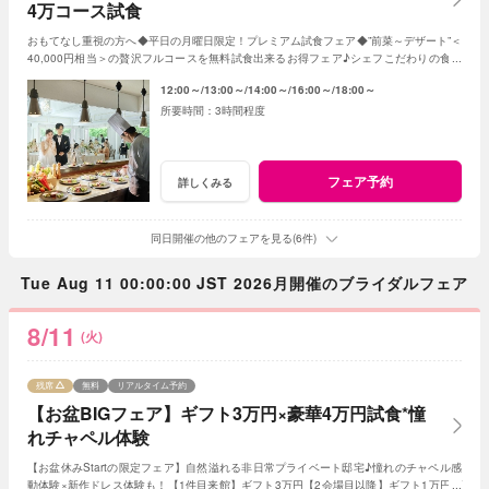
4万コース試食
おもてなし重視の方へ◆平日の月曜日限定！プレミアム試食フェア◆”前菜～デザート”＜
40,000円相当＞の贅沢フルコースを無料試食出来るお得フェア♪シェフこだわりの食材
や和牛・ズワイガニが絶品★《3組限定》
12:00～
13:00～
14:00～
16:00～
18:00～
3時間程度
フェア予約
詳しくみる
同日開催の他のフェアを見る(6件)
Tue Aug 11 00:00:00 JST 2026月開催のブライダルフェア
8/11
(火)
残席
無料
リアルタイム予約
【お盆BIGフェア】ギフト3万円×豪華4万円試食*憧
れチャペル体験
【お盆休みStartの限定フェア】自然溢れる非日常プライベート邸宅♪憧れのチャペル感
動体験×新作ドレス体験も！【1件目来館】ギフト3万円【2会場目以降】ギフト1万円プ