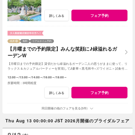
フェア予約
詳しくみる
残席
無料
リアルタイム予約
【月曜までの予約限定】みんな笑顔に♪緑溢れるガ
ーデンW
【月曜日までの予約限定】貸切だから緑溢れるガーデン二人の思うがままに使って、リ
ラックス＆カジュアルパーティーを実現して♪豪華＜黒毛和牛×ズワイガニ＞試食付き
★1軒目来館特典で挙式料全額無料に！
12:00～
13:00～
14:00～
16:00～
18:00～
3時間程度
フェア予約
詳しくみる
同日開催の他のフェアを見る(3件)
Thu Aug 13 00:00:00 JST 2026月開催のブライダルフェア