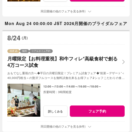
同日開催の他のフェアを見る(8件)
Mon Aug 24 00:00:00 JST 2026月開催のブライダルフェア
8/24
(月)
残席
無料
リアルタイム予約
月曜限定【お料理重視】和牛フィレ*高級食材で創る
4万コース試食
おもてなし重視の方へ◆平日の月曜日限定！プレミアム試食フェア◆”前菜～デザート”＜
40,000円相当＞の贅沢フルコースを無料試食出来るお得フェア♪シェフこだわりの食材
や和牛・ズワイガニが絶品★《3組限定》
12:00～
13:00～
14:00～
16:00～
18:00～
3時間程度
フェア予約
詳しくみる
同日開催の他のフェアを見る(6件)