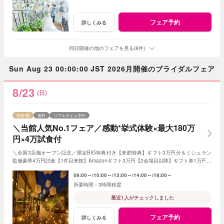
フェア予約
詳しくみる
同日開催の他のフェアを見る(8件)
Sun Aug 23 00:00:00 JST 2026月開催のブライダルフェア
8/23
(日)
残席
無料
リアルタイム予約
＼当館人気No.1フェア／感動*挙式体験×最大180万
円×4万試食付
＼全国3店舗オープン記念／限定BIG特典付き【来館特典】ギフト3万円分＆ミシュラン
監修豪華4万円試食【1件目来館】Amazonギフト3万円【2会場目以降】ギフト券1万円プ
レゼント＜ご成約で＞挙式料全額OFF＆180万特典
09:00～
10:00～
13:00～
14:00～
18:00～
3時間程度
最近1人がチェックしました
フェア予約
詳しくみる