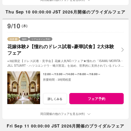
Thu Sep 10 00:00:00 JST 2026月開催のブライダルフェア
9/10
(木)
残席
無料
リアルタイム予約
花嫁体験♪【憧れのドレス試着×豪華試食】2大体験
フェア
※3組限定【ドレス試着・見学会】花嫁人気NO.1フェア★憧れの「ISAMU MORITA・
JILL STUART・ハツコエンドウ・蜷川実花」を始め、世界的に支持されているドレスと
独立型チャペルを体験♪
12:00～
13:00～
14:00～
16:00～
18:00～
3時間程度
フェア予約
詳しくみる
同日開催の他のフェアを見る(4件)
Fri Sep 11 00:00:00 JST 2026月開催のブライダルフェア