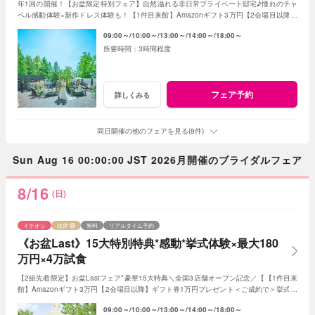
年1回の開催！【お盆限定特別フェア】自然溢れる非日常プライベート邸宅♪憧れのチャ
ペル感動体験×新作ドレス体験も！【1件目来館】Amazonギフト3万円【2会場目以降】
ギフト券1万円＜ご成約で＞最大180万特典付き
09:00～
10:00～
13:00～
14:00～
18:00～
3時間程度
フェア予約
詳しくみる
同日開催の他のフェアを見る(8件)
Sun Aug 16 00:00:00 JST 2026月開催のブライダルフェア
8/16
(日)
イチオシ
残席
無料
リアルタイム予約
《お盆Last》15大特別特典*感動*挙式体験×最大180
万円×4万試食
【2組先着限定】お盆Lastフェア*豪華15大特典＼全国3店舗オープン記念／【【1件目来
館】Amazonギフト3万円【2会場目以降】ギフト券1万円プレゼント＜ご成約で＞挙式料
全額OFF*当館口コミNO.1の体験型フェア
09:00～
10:00～
13:00～
14:00～
18:00～