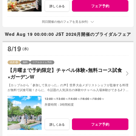
フェア予約
詳しくみる
同日開催の他のフェアを見る(6件)
Wed Aug 19 00:00:00 JST 2026月開催のブライダルフェア
8/19
(水)
残席
無料
リアルタイム予約
【月曜まで予約限定】チャペル体験×無料コース試食
×ガーデンW
【カップルから「参加して良かった」の声】世界大会メダリストシェフが監修する料理
が無料で試食可能！さらに、今話題の人気演出の体験やチャペル入場体験ができる♪フェ
アに参加して当日をイメージしてみよう♪
12:00～
13:00～
14:00～
16:00～
18:00～
3時間程度
フェア予約
詳しくみる