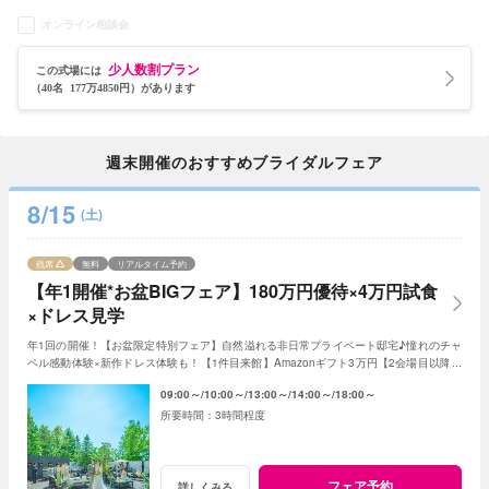
オンライン相談会
少人数割プラン
この式場には
（40名 177万4850円）があります
週末開催のおすすめブライダルフェア
8/15
(土)
残席
無料
リアルタイム予約
【年1開催*お盆BIGフェア】180万円優待×4万円試食
×ドレス見学
年1回の開催！【お盆限定特別フェア】自然溢れる非日常プライベート邸宅♪憧れのチャ
ペル感動体験×新作ドレス体験も！【1件目来館】Amazonギフト3万円【2会場目以降】
ギフト券1万円＜ご成約で＞最大180万特典付き
09:00～
10:00～
13:00～
14:00～
18:00～
3時間程度
フェア予約
詳しくみる