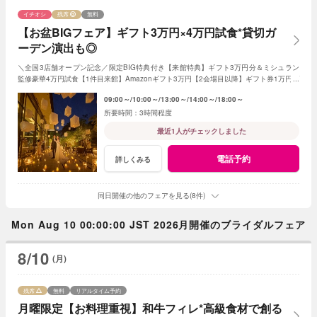
イチオシ
残席
無料
【お盆BIGフェア】ギフト3万円×4万円試食*貸切ガ
ーデン演出も◎
＼全国3店舗オープン記念／限定BIG特典付き【来館特典】ギフト3万円分＆ミシュラン
監修豪華4万円試食【1件目来館】Amazonギフト3万円【2会場目以降】ギフト券1万円プ
レゼント＜ご成約で＞挙式料全額OFF＆180万特典
09:00～
10:00～
13:00～
14:00～
18:00～
3時間程度
最近1人がチェックしました
電話予約
詳しくみる
同日開催の他のフェアを見る(8件)
Mon Aug 10 00:00:00 JST 2026月開催のブライダルフェア
8/10
(月)
残席
無料
リアルタイム予約
月曜限定【お料理重視】和牛フィレ*高級食材で創る