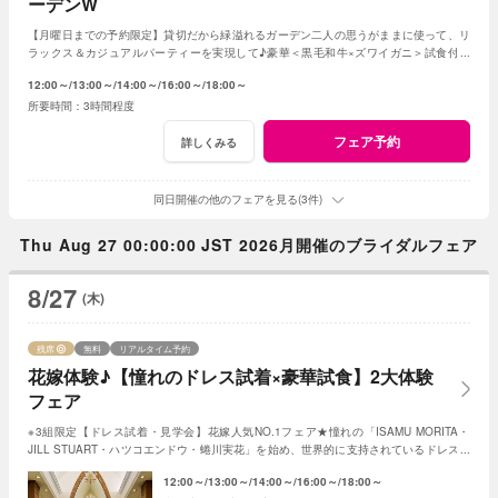
ーデンW
【月曜日までの予約限定】貸切だから緑溢れるガーデン二人の思うがままに使って、リ
ラックス＆カジュアルパーティーを実現して♪豪華＜黒毛和牛×ズワイガニ＞試食付き
★1軒目来館特典で挙式料全額無料に！
12:00～
13:00～
14:00～
16:00～
18:00～
3時間程度
フェア予約
詳しくみる
同日開催の他のフェアを見る(3件)
Thu Aug 27 00:00:00 JST 2026月開催のブライダルフェア
8/27
(木)
残席
無料
リアルタイム予約
花嫁体験♪【憧れのドレス試着×豪華試食】2大体験
フェア
※3組限定【ドレス試着・見学会】花嫁人気NO.1フェア★憧れの「ISAMU MORITA・
JILL STUART・ハツコエンドウ・蜷川実花」を始め、世界的に支持されているドレスと
独立型チャペルを体験♪
12:00～
13:00～
14:00～
16:00～
18:00～