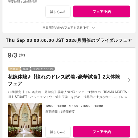
3時間程度
フェア予約
詳しくみる
同日開催の他のフェアを見る(3件)
Thu Sep 03 00:00:00 JST 2026月開催のブライダルフェア
9/3
(木)
残席
無料
リアルタイム予約
花嫁体験♪【憧れのドレス試着×豪華試食】2大体験
フェア
※3組限定【ドレス試着・見学会】花嫁人気NO.1フェア★憧れの「ISAMU MORITA・
JILL STUART・ハツコエンドウ・蜷川実花」を始め、世界的に支持されているドレスと
独立型チャペルを体験♪
12:00～
13:00～
14:00～
16:00～
18:00～
3時間程度
フェア予約
詳しくみる