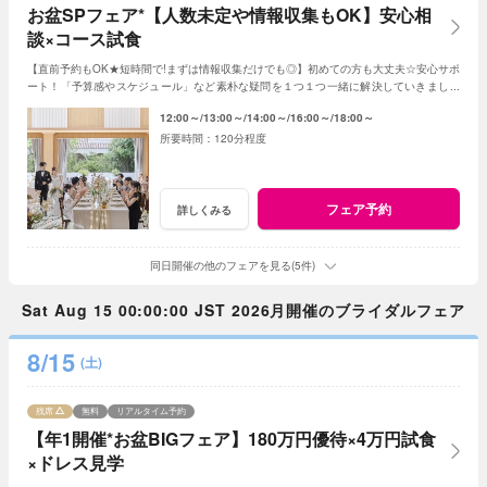
お盆SPフェア*【人数未定や情報収集もOK】安心相
談×コース試食
【直前予約もOK★短時間で!まずは情報収集だけでも◎】初めての方も大丈夫☆安心サポ
ート！「予算感やスケジュール」など素朴な疑問を１つ１つ一緒に解決していきましょ
う！人数未定や他エリア検討の方もおすすめ♪
12:00～
13:00～
14:00～
16:00～
18:00～
120分程度
フェア予約
詳しくみる
同日開催の他のフェアを見る(5件)
Sat Aug 15 00:00:00 JST 2026月開催のブライダルフェア
8/15
(土)
残席
無料
リアルタイム予約
【年1開催*お盆BIGフェア】180万円優待×4万円試食
×ドレス見学