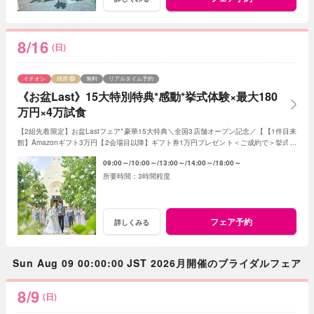
8/16
(日)
イチオシ
残席
無料
リアルタイム予約
《お盆Last》15大特別特典*感動*挙式体験×最大180
万円×4万試食
【2組先着限定】お盆Lastフェア*豪華15大特典＼全国3店舗オープン記念／【【1件目来
館】Amazonギフト3万円【2会場目以降】ギフト券1万円プレゼント＜ご成約で＞挙式料
全額OFF*当館口コミNO.1の体験型フェア
09:00～
10:00～
13:00～
14:00～
18:00～
3時間程度
フェア予約
詳しくみる
Sun Aug 09 00:00:00 JST 2026月開催のブライダルフェア
8/9
(日)