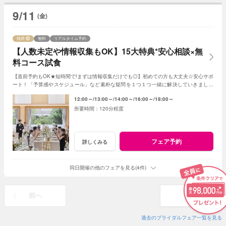
9/11
(金)
残席
無料
リアルタイム予約
【人数未定や情報収集もOK】15大特典*安心相談×無
料コース試食
【直前予約もOK★短時間で!まずは情報収集だけでも◎】初めての方も大丈夫☆安心サポ
ート！「予算感やスケジュール」など素朴な疑問を１つ１つ一緒に解決していきましょ
う！人数未定や他エリア検討の方もおすすめ♪
12:00～
13:00～
14:00～
16:00～
18:00～
120分程度
フェア予約
詳しくみる
同日開催の他のフェアを見る(4件)
前へ
次へ
過去のブライダルフェア一覧を見る