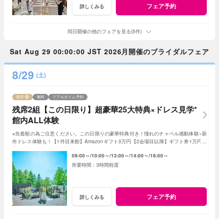
フェア予約
詳しくみる
同日開催の他のフェアを見る(5件)
Sat Aug 29 00:00:00 JST 2026月開催のブライダルフェア
8/29
(土)
残席
無料
リアルタイム予約
残席2組【この日限り】超豪華25大特典×ドレス見学*
館内ALL体験
※先着順の為ご注意ください。この日限りの豪華特典付き！憧れのチャペル感動体験×新
作ドレス体験も！【1件目来館】Amazonギフト3万円【2会場目以降】ギフト券1万円プ
レゼント＜ご成約で＞最大180万特典付き
09:00～
10:00～
13:00～
14:00～
18:00～
3時間程度
フェア予約
詳しくみる