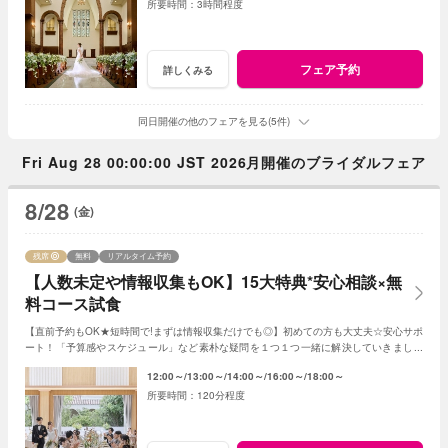
3時間程度
フェア予約
詳しくみる
同日開催の他のフェアを見る(5件)
Fri Aug 28 00:00:00 JST 2026月開催のブライダルフェア
8/28
(金)
残席
無料
リアルタイム予約
【人数未定や情報収集もOK】15大特典*安心相談×無
料コース試食
【直前予約もOK★短時間で!まずは情報収集だけでも◎】初めての方も大丈夫☆安心サポ
ート！「予算感やスケジュール」など素朴な疑問を１つ１つ一緒に解決していきましょ
う！人数未定や他エリア検討の方もおすすめ♪
12:00～
13:00～
14:00～
16:00～
18:00～
120分程度