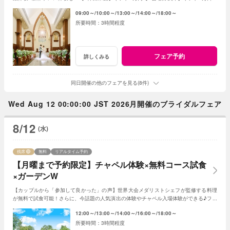
レゼント＜ご成約で＞最大180万特典付き
09:00～
10:00～
13:00～
14:00～
18:00～
3時間程度
フェア予約
詳しくみる
同日開催の他のフェアを見る(8件)
Wed Aug 12 00:00:00 JST 2026月開催のブライダルフェア
8/12
(水)
残席
無料
リアルタイム予約
【月曜まで予約限定】チャペル体験×無料コース試食
×ガーデンW
【カップルから「参加して良かった」の声】世界大会メダリストシェフが監修する料理
が無料で試食可能！さらに、今話題の人気演出の体験やチャペル入場体験ができる♪フェ
アに参加して当日をイメージしてみよう♪
12:00～
13:00～
14:00～
16:00～
18:00～
3時間程度