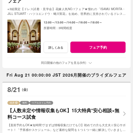
フェア
※3組限定【ドレス試着・見学会】花嫁人気NO.1フェア★憧れの「ISAMU MORITA・
JILL STUART・ハツコエンドウ・蜷川実花」を始め、世界的に支持されているドレスと
独立型チャペルを体験♪
12:00～
13:00～
14:00～
16:00～
18:00～
3時間程度
フェア予約
詳しくみる
同日開催の他のフェアを見る(5件)
Fri Aug 21 00:00:00 JST 2026月開催のブライダルフェア
8/21
(金)
残席
無料
リアルタイム予約
【人数未定や情報収集もOK】15大特典*安心相談×無
料コース試食
【直前予約もOK★短時間で!まずは情報収集だけでも◎】初めての方も大丈夫☆安心サポ
ート！「予算感やスケジュール」など素朴な疑問を１つ１つ一緒に解決していきましょ