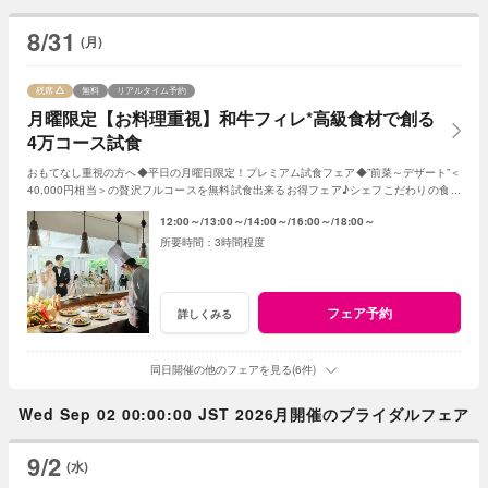
8/31
(月)
残席
無料
リアルタイム予約
月曜限定【お料理重視】和牛フィレ*高級食材で創る
4万コース試食
おもてなし重視の方へ◆平日の月曜日限定！プレミアム試食フェア◆”前菜～デザート”＜
40,000円相当＞の贅沢フルコースを無料試食出来るお得フェア♪シェフこだわりの食材
や和牛・ズワイガニが絶品★《3組限定》
12:00～
13:00～
14:00～
16:00～
18:00～
3時間程度
フェア予約
詳しくみる
同日開催の他のフェアを見る(6件)
Wed Sep 02 00:00:00 JST 2026月開催のブライダルフェア
9/2
(水)