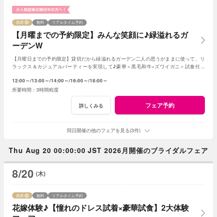
残席
無料
リアルタイム予約
【月曜までの予約限定】みんな笑顔に♪緑溢れるガ
ーデンW
【月曜日までの予約限定】貸切だから緑溢れるガーデン二人の思うがままに使って、リ
ラックス＆カジュアルパーティーを実現して♪豪華＜黒毛和牛×ズワイガニ＞試食付き
★1軒目来館特典で挙式料全額無料に！
12:00～
13:00～
14:00～
16:00～
18:00～
3時間程度
フェア予約
詳しくみる
同日開催の他のフェアを見る(3件)
Thu Aug 20 00:00:00 JST 2026月開催のブライダルフェア
8/20
(木)
残席
無料
リアルタイム予約
花嫁体験♪【憧れのドレス試着×豪華試食】2大体験