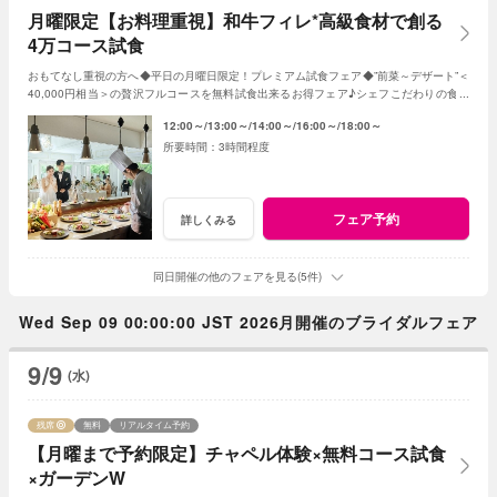
月曜限定【お料理重視】和牛フィレ*高級食材で創る
4万コース試食
おもてなし重視の方へ◆平日の月曜日限定！プレミアム試食フェア◆”前菜～デザート”＜
40,000円相当＞の贅沢フルコースを無料試食出来るお得フェア♪シェフこだわりの食材
や和牛・ズワイガニが絶品★《3組限定》
12:00～
13:00～
14:00～
16:00～
18:00～
3時間程度
フェア予約
詳しくみる
同日開催の他のフェアを見る(5件)
Wed Sep 09 00:00:00 JST 2026月開催のブライダルフェア
9/9
(水)
残席
無料
リアルタイム予約
【月曜まで予約限定】チャペル体験×無料コース試食
×ガーデンW