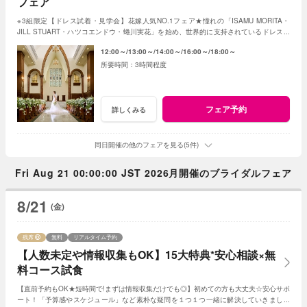
フェア
※3組限定【ドレス試着・見学会】花嫁人気NO.1フェア★憧れの「ISAMU MORITA・
JILL STUART・ハツコエンドウ・蜷川実花」を始め、世界的に支持されているドレスと
独立型チャペルを体験♪
12:00～
13:00～
14:00～
16:00～
18:00～
3時間程度
フェア予約
詳しくみる
同日開催の他のフェアを見る(5件)
Fri Aug 21 00:00:00 JST 2026月開催のブライダルフェア
8/21
(金)
残席
無料
リアルタイム予約
【人数未定や情報収集もOK】15大特典*安心相談×無
料コース試食
【直前予約もOK★短時間で!まずは情報収集だけでも◎】初めての方も大丈夫☆安心サポ
ート！「予算感やスケジュール」など素朴な疑問を１つ１つ一緒に解決していきましょ