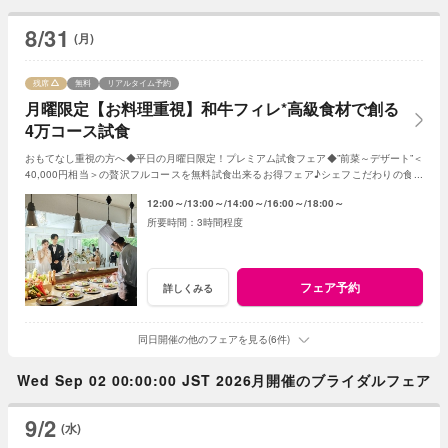
8/31
(月)
残席
無料
リアルタイム予約
月曜限定【お料理重視】和牛フィレ*高級食材で創る
4万コース試食
おもてなし重視の方へ◆平日の月曜日限定！プレミアム試食フェア◆”前菜～デザート”＜
40,000円相当＞の贅沢フルコースを無料試食出来るお得フェア♪シェフこだわりの食材
や和牛・ズワイガニが絶品★《3組限定》
12:00～
13:00～
14:00～
16:00～
18:00～
3時間程度
フェア予約
詳しくみる
同日開催の他のフェアを見る(6件)
Wed Sep 02 00:00:00 JST 2026月開催のブライダルフェア
9/2
(水)