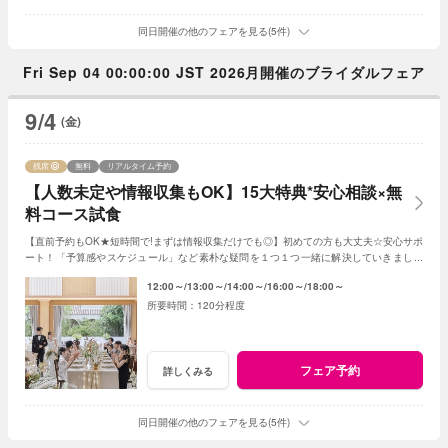
同日開催の他のフェアを見る(5件)
Fri Sep 04 00:00:00 JST 2026月開催のブライダルフェア
9/4
(金)
残席
無料
リアルタイム予約
【人数未定や情報収集もOK】15大特典*安心相談×無
料コース試食
【直前予約もOK★短時間で!まずは情報収集だけでも◎】初めての方も大丈夫☆安心サポ
ート！「予算感やスケジュール」など素朴な疑問を１つ１つ一緒に解決していきましょ
う！人数未定や他エリア検討の方もおすすめ♪
12:00～
13:00～
14:00～
16:00～
18:00～
120分程度
フェア予約
詳しくみる
同日開催の他のフェアを見る(5件)