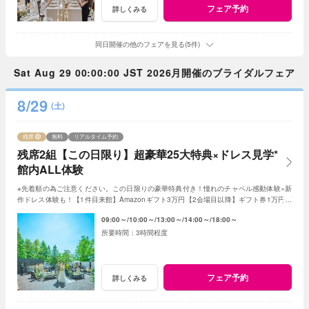
フェア予約
詳しくみる
同日開催の他のフェアを見る(5件)
Sat Aug 29 00:00:00 JST 2026月開催のブライダルフェア
8/29
(土)
残席
無料
リアルタイム予約
残席2組【この日限り】超豪華25大特典×ドレス見学*
館内ALL体験
※先着順の為ご注意ください。この日限りの豪華特典付き！憧れのチャペル感動体験×新
作ドレス体験も！【1件目来館】Amazonギフト3万円【2会場目以降】ギフト券1万円プ
レゼント＜ご成約で＞最大180万特典付き
09:00～
10:00～
13:00～
14:00～
18:00～
3時間程度
フェア予約
詳しくみる