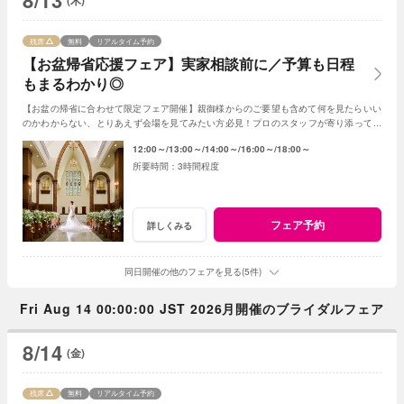
8/13
(木)
残席
無料
リアルタイム予約
【お盆帰省応援フェア】実家相談前に／予算も日程
もまるわかり◎
【お盆の帰省に合わせて限定フェア開催】親御様からのご要望も含めて何を見たらいい
のかわからない、とりあえず会場を見てみたい方必見！プロのスタッフが寄り添ってご
提案◎親御様とご一緒のご来館も大歓迎！
12:00～
13:00～
14:00～
16:00～
18:00～
3時間程度
フェア予約
詳しくみる
同日開催の他のフェアを見る(5件)
Fri Aug 14 00:00:00 JST 2026月開催のブライダルフェア
8/14
(金)
残席
無料
リアルタイム予約