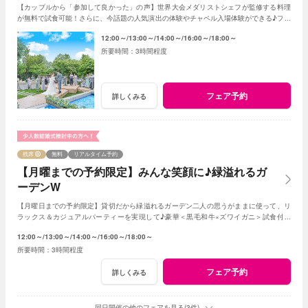
【カップルから「参加して良かった」の声】世界大会メダリストシェフが監修する料理
が無料で試食可能！さらに、今話題の人気演出の体験やチャペル入場体験ができる♪フェ
アに参加して当日をイメージしてみよう♪
12:00～
13:00～
14:00～
16:00～
18:00～
3時間程度
フェア予約
詳しくみる
残席
無料
リアルタイム予約
【月曜までの予約限定】みんな笑顔に♪緑溢れるガ
ーデンW
【月曜日までの予約限定】貸切だから緑溢れるガーデン二人の思うがままに使って、リ
ラックス＆カジュアルパーティーを実現して♪豪華＜黒毛和牛×ズワイガニ＞試食付き
★1軒目来館特典で挙式料全額無料に！
12:00～
13:00～
14:00～
16:00～
18:00～
3時間程度
フェア予約
詳しくみる
同日開催の他のフェアを見る(3件)