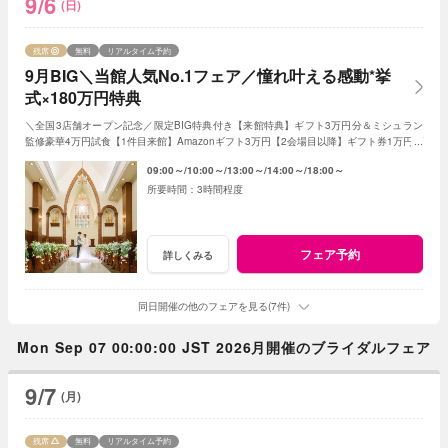
9/6
(日)
残席
無料
リアルタイム予約
9月BIG＼当館人気No.1フェア／憧れ叶える感動*挙
式×180万円特典
＼全国3店舗オープン記念／限定BIG特典付き【来館特典】ギフト3万円分＆ミシュラン
監修豪華4万円試食【1件目来館】Amazonギフト3万円【2会場目以降】ギフト券1万円プ
レゼント＜ご成約で＞挙式料全額OFF＆180万特典
09:00～
10:00～
13:00～
14:00～
18:00～
3時間程度
フェア予約
詳しくみる
同日開催の他のフェアを見る(7件)
Mon Sep 07 00:00:00 JST 2026月開催のブライダルフェア
9/7
(月)
残席
無料
リアルタイム予約