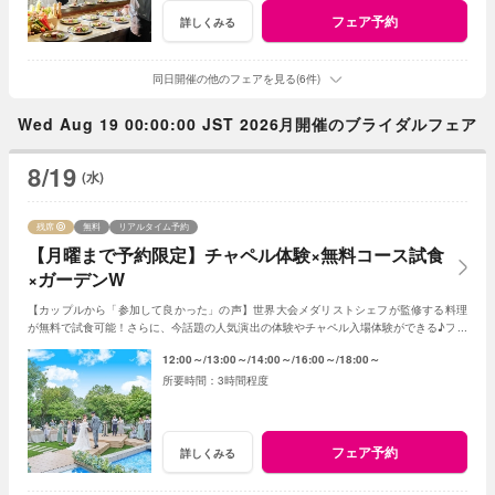
フェア予約
詳しくみる
同日開催の他のフェアを見る(6件)
Wed Aug 19 00:00:00 JST 2026月開催のブライダルフェア
8/19
(水)
残席
無料
リアルタイム予約
【月曜まで予約限定】チャペル体験×無料コース試食
×ガーデンW
【カップルから「参加して良かった」の声】世界大会メダリストシェフが監修する料理
が無料で試食可能！さらに、今話題の人気演出の体験やチャペル入場体験ができる♪フェ
アに参加して当日をイメージしてみよう♪
12:00～
13:00～
14:00～
16:00～
18:00～
3時間程度
フェア予約
詳しくみる