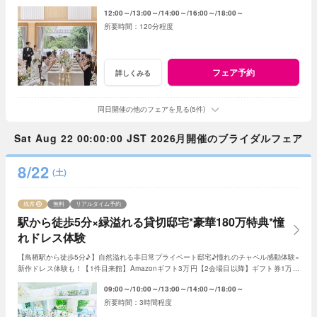
う！人数未定や他エリア検討の方もおすすめ♪
12:00～
13:00～
14:00～
16:00～
18:00～
120分程度
フェア予約
詳しくみる
同日開催の他のフェアを見る(5件)
Sat Aug 22 00:00:00 JST 2026月開催のブライダルフェア
8/22
(土)
残席
無料
リアルタイム予約
駅から徒歩5分×緑溢れる貸切邸宅*豪華180万特典*憧
れドレス体験
【鳥栖駅から徒歩5分♪】自然溢れる非日常プライベート邸宅♪憧れのチャペル感動体験×
新作ドレス体験も！【1件目来館】Amazonギフト3万円【2会場目以降】ギフト券1万円
プレゼント＜ご成約で＞最大180万特典付き
09:00～
10:00～
13:00～
14:00～
18:00～
3時間程度