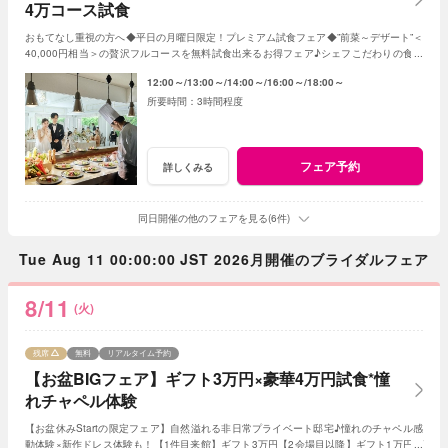
4万コース試食
おもてなし重視の方へ◆平日の月曜日限定！プレミアム試食フェア◆”前菜～デザート”＜
40,000円相当＞の贅沢フルコースを無料試食出来るお得フェア♪シェフこだわりの食材
や和牛・ズワイガニが絶品★《3組限定》
12:00～
13:00～
14:00～
16:00～
18:00～
3時間程度
フェア予約
詳しくみる
同日開催の他のフェアを見る(6件)
Tue Aug 11 00:00:00 JST 2026月開催のブライダルフェア
8/11
(火)
残席
無料
リアルタイム予約
【お盆BIGフェア】ギフト3万円×豪華4万円試食*憧
れチャペル体験
【お盆休みStartの限定フェア】自然溢れる非日常プライベート邸宅♪憧れのチャペル感
動体験×新作ドレス体験も！【1件目来館】ギフト3万円【2会場目以降】ギフト1万円プ