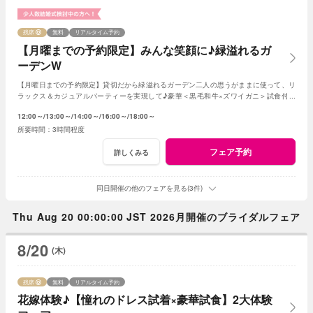
残席
無料
リアルタイム予約
【月曜までの予約限定】みんな笑顔に♪緑溢れるガ
ーデンW
【月曜日までの予約限定】貸切だから緑溢れるガーデン二人の思うがままに使って、リ
ラックス＆カジュアルパーティーを実現して♪豪華＜黒毛和牛×ズワイガニ＞試食付き
★1軒目来館特典で挙式料全額無料に！
12:00～
13:00～
14:00～
16:00～
18:00～
3時間程度
フェア予約
詳しくみる
同日開催の他のフェアを見る(3件)
Thu Aug 20 00:00:00 JST 2026月開催のブライダルフェア
8/20
(木)
残席
無料
リアルタイム予約
花嫁体験♪【憧れのドレス試着×豪華試食】2大体験