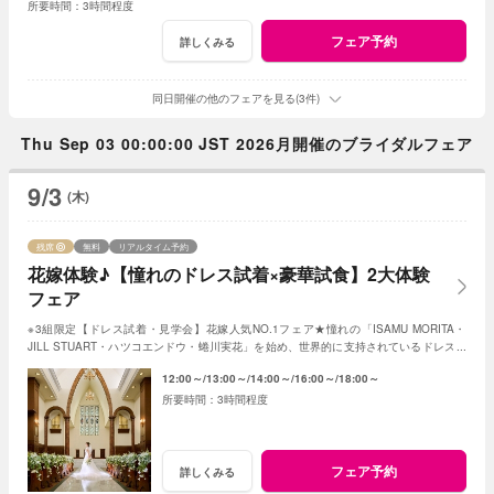
3時間程度
フェア予約
詳しくみる
同日開催の他のフェアを見る(3件)
Thu Sep 03 00:00:00 JST 2026月開催のブライダルフェア
9/3
(木)
残席
無料
リアルタイム予約
花嫁体験♪【憧れのドレス試着×豪華試食】2大体験
フェア
※3組限定【ドレス試着・見学会】花嫁人気NO.1フェア★憧れの「ISAMU MORITA・
JILL STUART・ハツコエンドウ・蜷川実花」を始め、世界的に支持されているドレスと
独立型チャペルを体験♪
12:00～
13:00～
14:00～
16:00～
18:00～
3時間程度
フェア予約
詳しくみる