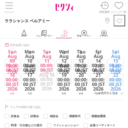
メニュー
閲覧履歴
クリップ一覧
ララシャンス ベルアミー
トップ
フォト・ムービー
フェア
料金・プラン
クチコミ
日付を絞り込む
Sun
Mon
Tue
Wed
Thu
Fri
Sat
日
月
火
水
木
金
土
Aug
Aug
Aug
Aug
Aug
Aug
Aug
09
10
11
12
13
14
15
00:00:
00:00:
00:00:
00:00:
00:00:
00:00:
00:00:
Sun
Mon
Wed
Thu
Fri
Sat
00 JST
00 JST
00 JST
00 JST
00 JST
00 JST
00 JST
Tue
Aug
Aug
Aug
Aug
Aug
Aug
2026
2026
2026
2026
2026
2026
2026
Aug 18
16
17
19
20
21
22
00:00:
00:00:
00:00:
00:00:
00:00:
00:00:
00:00:
9件
7件
9件
5件
6件
6件
9件
00 JST
00 JST
00 JST
00 JST
00 JST
00 JST
00 JST
2026
2026
2026
2026
2026
2026
2026
3～4週間先を見る
9件
7件
5件
6件
6件
9件
フェアの内容で絞り込む
試食会
試着会
相談会
模擬挙式
模擬披露宴
料理・引出物などの展示
ファッションショー
会場コーディネート