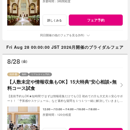
3時間程度
フェア予約
詳しくみる
同日開催の他のフェアを見る(5件)
Fri Aug 28 00:00:00 JST 2026月開催のブライダルフェア
8/28
(金)
残席
無料
リアルタイム予約
【人数未定や情報収集もOK】15大特典*安心相談×無
料コース試食
【直前予約もOK★短時間で!まずは情報収集だけでも◎】初めての方も大丈夫☆安心サポ
ート！「予算感やスケジュール」など素朴な疑問を１つ１つ一緒に解決していきましょ
う！人数未定や他エリア検討の方もおすすめ♪
12:00～
13:00～
14:00～
16:00～
18:00～
120分程度