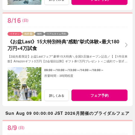
8/16
(日)
イチオシ
残席
無料
リアルタイム予約
《お盆Last》15大特別特典*感動*挙式体験×最大180
万円×4万試食
【2組先着限定】お盆Lastフェア*豪華15大特典＼全国3店舗オープン記念／【【1件目来
館】Amazonギフト3万円【2会場目以降】ギフト券1万円プレゼント＜ご成約で＞挙式料
全額OFF*当館口コミNO.1の体験型フェア
09:00～
10:00～
13:00～
14:00～
18:00～
3時間程度
フェア予約
詳しくみる
Sun Aug 09 00:00:00 JST 2026月開催のブライダルフェア
8/9
(日)