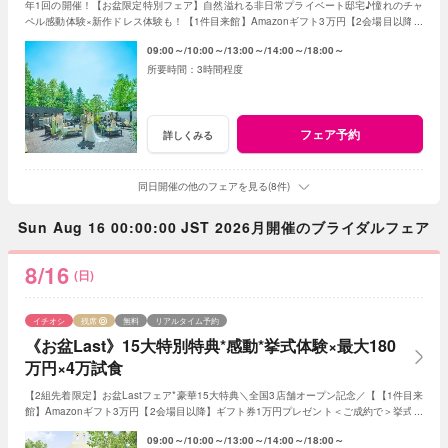
年1回の開催！【お盆限定特別フェア】自然溢れる非日常プライベート邸宅♪憧れのチャ
ペル感動体験×新作ドレス体験も！【1件目来館】Amazonギフト3万円【2会場目以降】
ギフト券1万円＜ご成約で＞最大180万特典付き
09:00～
10:00～
13:00～
14:00～
18:00～
3時間程度
フェア予約
詳しくみる
同日開催の他のフェアを見る(8件)
Sun Aug 16 00:00:00 JST 2026月開催のブライダルフェア
8/16
(日)
イチオシ
残席
無料
リアルタイム予約
《お盆Last》15大特別特典*感動*挙式体験×最大180
万円×4万試食
【2組先着限定】お盆Lastフェア*豪華15大特典＼全国3店舗オープン記念／【【1件目来
館】Amazonギフト3万円【2会場目以降】ギフト券1万円プレゼント＜ご成約で＞挙式料
全額OFF*当館口コミNO.1の体験型フェア
09:00～
10:00～
13:00～
14:00～
18:00～