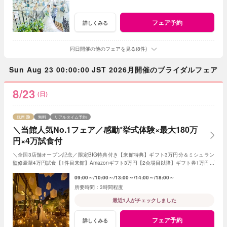
フェア予約
詳しくみる
同日開催の他のフェアを見る(8件)
Sun Aug 23 00:00:00 JST 2026月開催のブライダルフェア
8/23
(日)
残席
無料
リアルタイム予約
＼当館人気No.1フェア／感動*挙式体験×最大180万
円×4万試食付
＼全国3店舗オープン記念／限定BIG特典付き【来館特典】ギフト3万円分＆ミシュラン
監修豪華4万円試食【1件目来館】Amazonギフト3万円【2会場目以降】ギフト券1万円プ
レゼント＜ご成約で＞挙式料全額OFF＆180万特典
09:00～
10:00～
13:00～
14:00～
18:00～
3時間程度
最近1人がチェックしました
フェア予約
詳しくみる