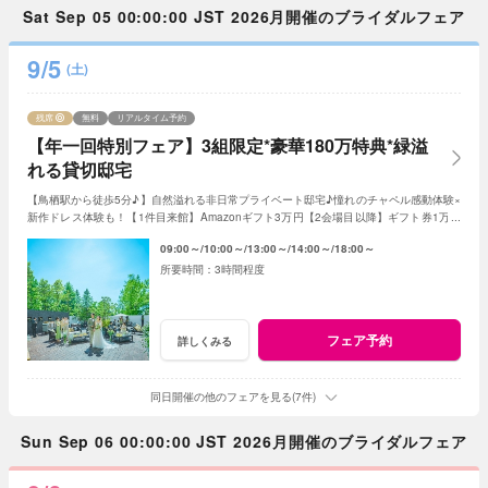
Sat Sep 05 00:00:00 JST 2026月開催のブライダルフェア
9/5
(土)
残席
無料
リアルタイム予約
【年一回特別フェア】3組限定*豪華180万特典*緑溢
れる貸切邸宅
【鳥栖駅から徒歩5分♪】自然溢れる非日常プライベート邸宅♪憧れのチャペル感動体験×
新作ドレス体験も！【1件目来館】Amazonギフト3万円【2会場目以降】ギフト券1万円
プレゼント＜ご成約で＞最大180万特典付き
09:00～
10:00～
13:00～
14:00～
18:00～
3時間程度
フェア予約
詳しくみる
同日開催の他のフェアを見る(7件)
Sun Sep 06 00:00:00 JST 2026月開催のブライダルフェア