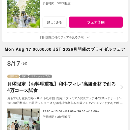
3時間程度
フェア予約
詳しくみる
同日開催の他のフェアを見る(8件)
Mon Aug 17 00:00:00 JST 2026月開催のブライダルフェア
8/17
(月)
残席
無料
リアルタイム予約
月曜限定【お料理重視】和牛フィレ*高級食材で創る
4万コース試食
おもてなし重視の方へ◆平日の月曜日限定！プレミアム試食フェア◆”前菜～デザート”＜
40,000円相当＞の贅沢フルコースを無料試食出来るお得フェア♪シェフこだわりの食材
や和牛・ズワイガニが絶品★《3組限定》
12:00～
13:00～
14:00～
16:00～
18:00～
3時間程度