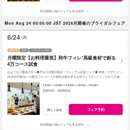
同日開催の他のフェアを見る(8件)
Mon Aug 24 00:00:00 JST 2026月開催のブライダルフェア
8/24
(月)
残席
無料
リアルタイム予約
月曜限定【お料理重視】和牛フィレ*高級食材で創る
4万コース試食
おもてなし重視の方へ◆平日の月曜日限定！プレミアム試食フェア◆”前菜～デザート”＜
40,000円相当＞の贅沢フルコースを無料試食出来るお得フェア♪シェフこだわりの食材
や和牛・ズワイガニが絶品★《3組限定》
12:00～
13:00～
14:00～
16:00～
18:00～
3時間程度
フェア予約
詳しくみる
同日開催の他のフェアを見る(6件)