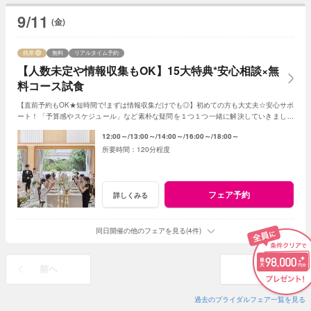
9/11
(金)
残席
無料
リアルタイム予約
【人数未定や情報収集もOK】15大特典*安心相談×無
料コース試食
【直前予約もOK★短時間で!まずは情報収集だけでも◎】初めての方も大丈夫☆安心サポ
ート！「予算感やスケジュール」など素朴な疑問を１つ１つ一緒に解決していきましょ
う！人数未定や他エリア検討の方もおすすめ♪
12:00～
13:00～
14:00～
16:00～
18:00～
120分程度
フェア予約
詳しくみる
同日開催の他のフェアを見る(4件)
前へ
次へ
過去のブライダルフェア一覧を見る