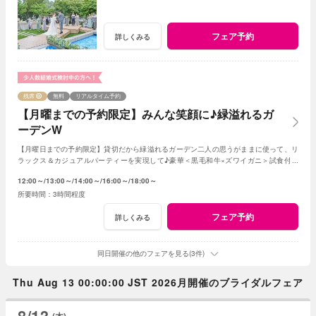
フェア予約
詳しくみる
残席
無料
リアルタイム予約
【月曜までの予約限定】みんな笑顔に♪緑溢れるガ
ーデンW
【月曜日までの予約限定】貸切だから緑溢れるガーデン二人の思うがままに使って、リ
ラックス＆カジュアルパーティーを実現して♪豪華＜黒毛和牛×ズワイガニ＞試食付き
★1軒目来館特典で挙式料全額無料に！
12:00～
13:00～
14:00～
16:00～
18:00～
3時間程度
フェア予約
詳しくみる
同日開催の他のフェアを見る(3件)
Thu Aug 13 00:00:00 JST 2026月開催のブライダルフェア