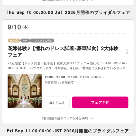
Thu Sep 10 00:00:00 JST 2026月開催のブライダルフェア
9/10
(木)
残席
無料
リアルタイム予約
花嫁体験♪【憧れのドレス試着×豪華試食】2大体験
フェア
※3組限定【ドレス試着・見学会】花嫁人気NO.1フェア★憧れの「ISAMU MORITA・
JILL STUART・ハツコエンドウ・蜷川実花」を始め、世界的に支持されているドレスと
独立型チャペルを体験♪
12:00～
13:00～
14:00～
16:00～
18:00～
3時間程度
フェア予約
詳しくみる
同日開催の他のフェアを見る(4件)
Fri Sep 11 00:00:00 JST 2026月開催のブライダルフェア