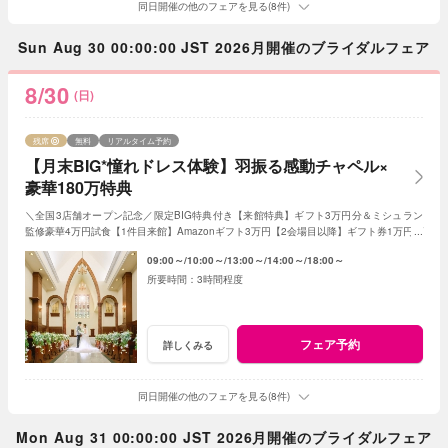
同日開催の他のフェアを見る(8件)
Sun Aug 30 00:00:00 JST 2026月開催のブライダルフェア
8/30
(日)
残席
無料
リアルタイム予約
【月末BIG*憧れドレス体験】羽振る感動チャペル×
豪華180万特典
＼全国3店舗オープン記念／限定BIG特典付き【来館特典】ギフト3万円分＆ミシュラン
監修豪華4万円試食【1件目来館】Amazonギフト3万円【2会場目以降】ギフト券1万円プ
レゼント＜ご成約で＞挙式料全額OFF＆180万特典
09:00～
10:00～
13:00～
14:00～
18:00～
3時間程度
フェア予約
詳しくみる
同日開催の他のフェアを見る(8件)
Mon Aug 31 00:00:00 JST 2026月開催のブライダルフェア