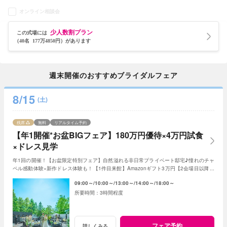
オンライン相談会
少人数割プラン
この式場には
（40名 177万4850円）があります
週末開催のおすすめブライダルフェア
8/15
(土)
残席
無料
リアルタイム予約
【年1開催*お盆BIGフェア】180万円優待×4万円試食
×ドレス見学
年1回の開催！【お盆限定特別フェア】自然溢れる非日常プライベート邸宅♪憧れのチャ
ペル感動体験×新作ドレス体験も！【1件目来館】Amazonギフト3万円【2会場目以降】
ギフト券1万円＜ご成約で＞最大180万特典付き
09:00～
10:00～
13:00～
14:00～
18:00～
3時間程度
フェア予約
詳しくみる