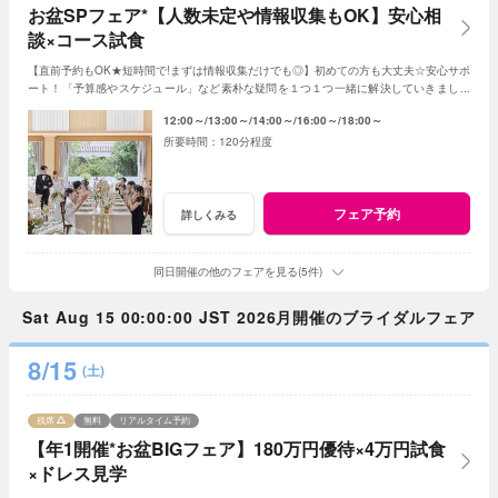
お盆SPフェア*【人数未定や情報収集もOK】安心相
談×コース試食
【直前予約もOK★短時間で!まずは情報収集だけでも◎】初めての方も大丈夫☆安心サポ
ート！「予算感やスケジュール」など素朴な疑問を１つ１つ一緒に解決していきましょ
う！人数未定や他エリア検討の方もおすすめ♪
12:00～
13:00～
14:00～
16:00～
18:00～
120分程度
フェア予約
詳しくみる
同日開催の他のフェアを見る(5件)
Sat Aug 15 00:00:00 JST 2026月開催のブライダルフェア
8/15
(土)
残席
無料
リアルタイム予約
【年1開催*お盆BIGフェア】180万円優待×4万円試食
×ドレス見学