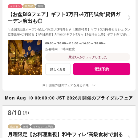
イチオシ
残席
無料
【お盆BIGフェア】ギフト3万円×4万円試食*貸切ガ
ーデン演出も◎
＼全国3店舗オープン記念／限定BIG特典付き【来館特典】ギフト3万円分＆ミシュラン
監修豪華4万円試食【1件目来館】Amazonギフト3万円【2会場目以降】ギフト券1万円プ
レゼント＜ご成約で＞挙式料全額OFF＆180万特典
09:00～
10:00～
13:00～
14:00～
18:00～
3時間程度
最近1人がチェックしました
電話予約
詳しくみる
同日開催の他のフェアを見る(8件)
Mon Aug 10 00:00:00 JST 2026月開催のブライダルフェア
8/10
(月)
残席
無料
リアルタイム予約
月曜限定【お料理重視】和牛フィレ*高級食材で創る