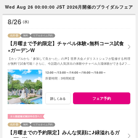
Wed Aug 26 00:00:00 JST 2026月開催のブライダルフェア
8/26
(水)
残席
無料
リアルタイム予約
【月曜まで予約限定】チャペル体験×無料コース試食
×ガーデンW
【カップルから「参加して良かった」の声】世界大会メダリストシェフが監修する料理
が無料で試食可能！さらに、今話題の人気演出の体験やチャペル入場体験ができる♪フェ
アに参加して当日をイメージしてみよう♪
12:00～
13:00～
14:00～
16:00～
18:00～
3時間程度
フェア予約
詳しくみる
残席
無料
リアルタイム予約
【月曜までの予約限定】みんな笑顔に♪緑溢れるガ