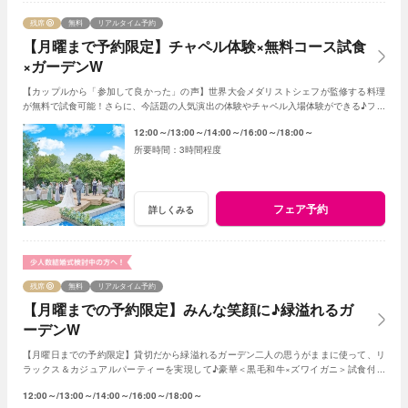
残席
無料
リアルタイム予約
【月曜まで予約限定】チャペル体験×無料コース試食
×ガーデンW
【カップルから「参加して良かった」の声】世界大会メダリストシェフが監修する料理
が無料で試食可能！さらに、今話題の人気演出の体験やチャペル入場体験ができる♪フェ
アに参加して当日をイメージしてみよう♪
12:00～
13:00～
14:00～
16:00～
18:00～
3時間程度
フェア予約
詳しくみる
残席
無料
リアルタイム予約
【月曜までの予約限定】みんな笑顔に♪緑溢れるガ
ーデンW
【月曜日までの予約限定】貸切だから緑溢れるガーデン二人の思うがままに使って、リ
ラックス＆カジュアルパーティーを実現して♪豪華＜黒毛和牛×ズワイガニ＞試食付き
★1軒目来館特典で挙式料全額無料に！
12:00～
13:00～
14:00～
16:00～
18:00～