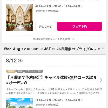
レゼント＜ご成約で＞最大180万特典付き
09:00～
10:00～
13:00～
14:00～
18:00～
3時間程度
フェア予約
詳しくみる
同日開催の他のフェアを見る(8件)
Wed Aug 12 00:00:00 JST 2026月開催のブライダルフェア
8/12
(水)
残席
無料
リアルタイム予約
【月曜まで予約限定】チャペル体験×無料コース試食
×ガーデンW
【カップルから「参加して良かった」の声】世界大会メダリストシェフが監修する料理
が無料で試食可能！さらに、今話題の人気演出の体験やチャペル入場体験ができる♪フェ
アに参加して当日をイメージしてみよう♪
12:00～
13:00～
14:00～
16:00～
18:00～
3時間程度