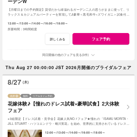
ーデンW
【月曜日までの予約限定】貸切だから緑溢れるガーデン二人の思うがままに使って、リ
ラックス＆カジュアルパーティーを実現して♪豪華＜黒毛和牛×ズワイガニ＞試食付き
★1軒目来館特典で挙式料全額無料に！
12:00～
13:00～
14:00～
16:00～
18:00～
3時間程度
フェア予約
詳しくみる
同日開催の他のフェアを見る(3件)
Thu Aug 27 00:00:00 JST 2026月開催のブライダルフェア
8/27
(木)
残席
無料
リアルタイム予約
花嫁体験♪【憧れのドレス試着×豪華試食】2大体験
フェア
※3組限定【ドレス試着・見学会】花嫁人気NO.1フェア★憧れの「ISAMU MORITA・
JILL STUART・ハツコエンドウ・蜷川実花」を始め、世界的に支持されているドレスと
独立型チャペルを体験♪
12:00～
13:00～
14:00～
16:00～
18:00～