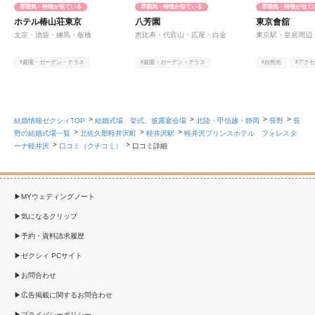
雰囲気・特徴が似ている
雰囲気・特徴が似ている
雰囲気・特徴が似て
ホテル椿山荘東京
八芳園
東京會舘
文京・池袋・練馬・板橋
恵比寿・代官山・広尾・白金
東京駅・皇居周辺
#庭園・ガーデン・テラス
#庭園・ガーデン・テラス
#自然光
#アク
#老舗・歴史がある
#緑豊か
#老舗・歴史がある
#緑豊か
#老舗・歴史がある
結婚情報ゼクシィTOP
結婚式場、挙式、披露宴会場
北陸・甲信越・静岡
長野
長
野の結婚式場一覧
北佐久郡軽井沢町
軽井沢駅
軽井沢プリンスホテル フォレスタ
ーナ軽井沢
口コミ（クチコミ）
口コミ詳細
MYウェディングノート
気になるクリップ
予約・資料請求履歴
ゼクシィ PCサイト
お問合わせ
広告掲載に関するお問合わせ
プライバシーポリシー