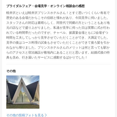
ブライダルフェア・会場見学・オンライン相談会の感想
軽井沢といえば軽井沢プリンスホテルさん！とすぐ思いつくくらい有名で
歴史のある会場だからこその信頼と憧れがあり、今回見学に伺いました。
スタッフさんの対応は素晴らしく、同世代で同郷の方ということもあり地
元の話などで盛り上がりました。私達が見学に伺った日は実際に式が行わ
れている時間帯だったのですが、チャペル、披露宴会場ともに2会場ずつ
時間を工夫してしっかり見学させていただくことができ、大満足でした。
見学の後はコース料理の試食もさせていただくことができて後ろ髪を引か
れながら帰りました。プリンスホテルさんのメリットは何と言っても駅か
らのアクセスと宿泊施設が敷地内にあることだと思います。結婚式後の特
典も含め、行き届いたサービスに感動するばかりでした！
その他
その他の投稿フォトを見る