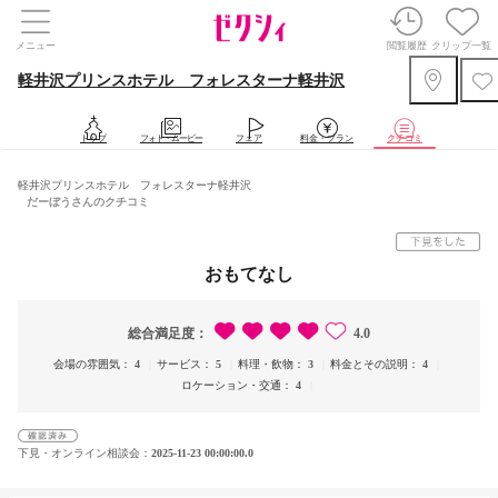
メニュー
閲覧履歴
クリップ一覧
軽井沢プリンスホテル フォレスターナ軽井沢
トップ
フォト・ムービー
フェア
料金・プラン
クチコミ
軽井沢プリンスホテル フォレスターナ軽井沢
だーぼうさんのクチコミ
おもてなし
総合満足度
4.0
会場の雰囲気
4
サービス
5
料理・飲物
3
料金とその説明
4
ロケーション・交通
4
下見・オンライン相談会
2025-11-23 00:00:00.0