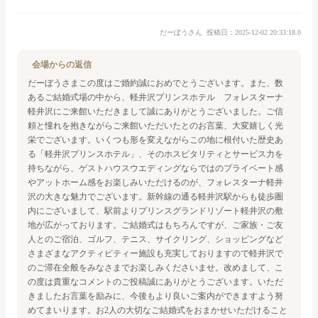
だーぼうさん
投稿日：2025-12-02 20:33:18.0
会場からの返信
だーぼうさま
この度はご婚約誠におめでとうございます。
また、数
あるご結婚式場の中から、軽井沢プリンスホテル フォレスターナ
軽井沢にご来館いただきまして誠にありがとうございました。
ご信
頼と憧れを抱きながらご来館いただいたとのお言葉、大変嬉しく光
栄でございます。いくつも形を変えながらこの地に根付いた歴史あ
る「軽井沢プリンスホテル」、そのホスピタリティとサービス力を
持ちながら、ゲストハウスウエディングならではのプライベート感
やアットホーム感をお楽しみいただけるのが、フォレスターナ軽井
沢の大きな魅力でございます。新幹線の通る軽井沢駅からも徒歩圏
内にございまして、駅前よりプリンスグランドリゾート軽井沢の敷
地が広がっております。ご結婚式はもちろんですが、ご家族・ご友
人とのご宿泊、ゴルフ、テニス、サイクリング、ショッピングなど
さまざまなアクティビティー施設も充実しておりますので軽井沢で
のご滞在全般をみなさまでお楽しみくださいませ。
改めまして、こ
の度は貴重なコメントのご投稿誠にありがとうございます。
いただ
きましたお言葉を励みに、今後もより良いご案内ができますよう努
めてまいります。
お2人の大切なご結婚式をおまかせいただけること