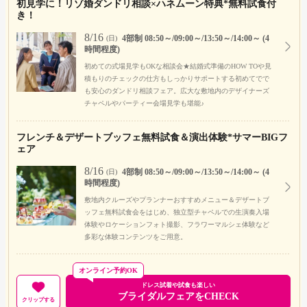
初見学に！リゾ婚ダンドリ相談×ハネムーン特典*無料試食付
き！
8/16
4部制 08:50～/09:00～/13:50～/14:00～ (4
(日)
時間程度)
初めての式場見学もOKな相談会★結婚式準備のHOW TOや見
積もりのチェックの仕方もしっかりサポートする初めてでで
も安心のダンドリ相談フェア。広大な敷地内のデザイナーズ
チャペルやパーティー会場見学も堪能♪
フレンチ＆デザートブッフェ無料試食＆演出体験*サマーBIGフ
ェア
8/16
4部制 08:50～/09:00～/13:50～/14:00～ (4
(日)
時間程度)
敷地内クルーズやプランナーおすすめメニュー＆デザートブ
ッフェ無料試食会をはじめ、独立型チャペルでの生演奏入場
体験やロケーションフォト撮影、フラワーマルシェ体験など
多彩な体験コンテンツをご用意。
オンライン予約OK
ドレス試着や試食も楽しい
ブライダルフェアをCHECK
クリップする