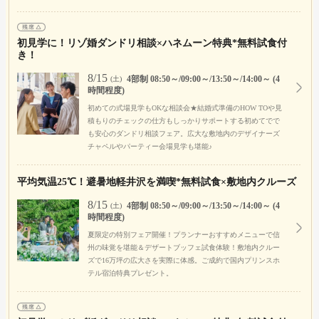
初見学に！リゾ婚ダンドリ相談×ハネムーン特典*無料試食付
き！
8/15
4部制 08:50～/09:00～/13:50～/14:00～ (4
(土)
時間程度)
初めての式場見学もOKな相談会★結婚式準備のHOW TOや見
積もりのチェックの仕方もしっかりサポートする初めてでで
も安心のダンドリ相談フェア。広大な敷地内のデザイナーズ
チャペルやパーティー会場見学も堪能♪
平均気温25℃！避暑地軽井沢を満喫*無料試食×敷地内クルーズ
8/15
4部制 08:50～/09:00～/13:50～/14:00～ (4
(土)
時間程度)
夏限定の特別フェア開催！プランナーおすすめメニューで信
州の味覚を堪能＆デザートブッフェ試食体験！敷地内クルー
ズで16万坪の広大さを実際に体感。ご成約で国内プリンスホ
テル宿泊特典プレゼント。