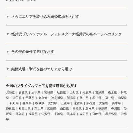
さらにエリアを絞り込み結婚式場をさがす
軽井沢プリンスホテル フォレスターナ軽井沢の各ページへのリンク
その他の条件で選びなおす
結婚式場・挙式を他のエリアから選ぶ
全国のブライダルフェアを都道府県から探す
北海道
青森県
岩手県
宮城県
秋田県
山形県
福島県
茨城県
栃木県
群馬
県
埼玉県
千葉県
東京都
神奈川県
新潟県
富山県
石川県
福井県
山梨県
長野県
静岡県
岐阜県
愛知県
三重県
滋賀県
京都府
大阪府
兵庫県
奈良県
和歌山県
岡山県
広島県
山口県
鳥取県
島根県
徳島県
香川県
愛
媛県
高知県
福岡県
佐賀県
長崎県
熊本県
大分県
宮崎県
鹿児島県
沖縄
県