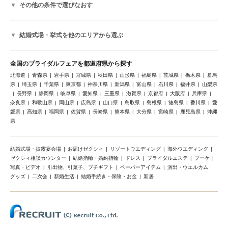
その他の条件で選びなおす
結婚式場・挙式を他のエリアから選ぶ
全国のブライダルフェアを都道府県から探す
北海道
青森県
岩手県
宮城県
秋田県
山形県
福島県
茨城県
栃木県
群馬
県
埼玉県
千葉県
東京都
神奈川県
新潟県
富山県
石川県
福井県
山梨県
長野県
静岡県
岐阜県
愛知県
三重県
滋賀県
京都府
大阪府
兵庫県
奈良県
和歌山県
岡山県
広島県
山口県
鳥取県
島根県
徳島県
香川県
愛
媛県
高知県
福岡県
佐賀県
長崎県
熊本県
大分県
宮崎県
鹿児島県
沖縄
県
結婚式場・披露宴会場
お届けゼクシィ
リゾートウエディング
海外ウエディング
ゼクシィ相談カウンター
結婚指輪・婚約指輪
ドレス
ブライダルエステ
ブーケ
写真・ビデオ
引出物、引菓子、プチギフト
ペーパーアイテム
演出・ウエルカム
グッズ
二次会
新婚生活
結婚手続き・保険・お金
新居