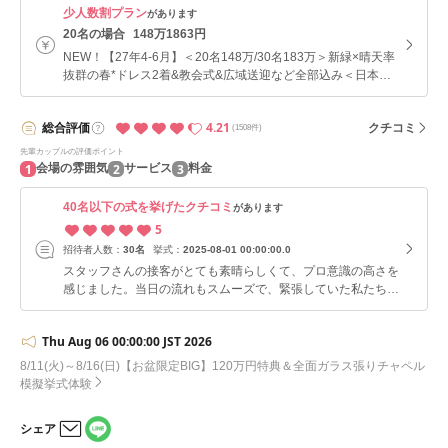
少人数割プラン
があります
20名の場合
148万1863円
NEW！【27年4-6月】＜20名148万/30名183万＞新緑×晴天率
抜群の春*ドレス2着&教会式&広域送迎など全部込み＜日本の
美しいチャペル１００選受賞＞ ◇会場見学で【Amazonギフ
ト券１万円】プレゼント
4.21
総合
評価
クチコミ
(1508件)
先輩カップルの評価ポイント
1
2
3
会場の雰囲気
サービス
料金
40名以下の式を挙げたクチコミ
があります
5
招待者人数：
30名
挙式：
2025-08-01 00:00:00.0
スタッフさんの接客がとても素晴らしくて、プロ意識の高さを
感じました。当日の流れもスムーズで、緊張していた私たちを
自然にリラックスさせてくれました。説明もわかりやすくて、
社交的で話しやすい方でした。 「アットホームな雰囲気にし
Thu Aug 06 00:00:00 JST 2026
たい」というこだわりや、「半年後にすぐ挙式を挙げたい」と
いう相談にも親身になって対応してくれて、本当にありがた
8/11(火)～8/16(日)【お盆限定BIG】120万円特典＆全面ガラス張りチャペル
かったです。
模擬挙式体験
シェア