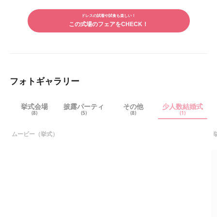
LINE
メー
で
ルで
シェ
ドレスの試着や試食も楽しい！
シェ
アす
この式場のフェアをCHECK！
アす
る
る
フォトギャラリー
挙式会場
披露パーティ
その他
少人数結婚式
(8)
(5)
(8)
(1)
ムービー（挙式）