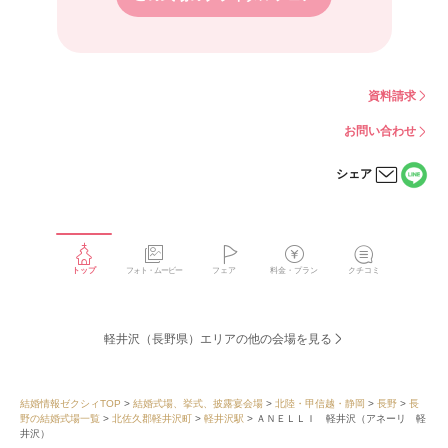
資料請求
お問い合わせ
シェア
LINE
メー
で
ルで
シェ
シェ
アす
アす
る
る
トップ
フォト・ムービー
フェア
料金・プラン
クチコミ
軽井沢（長野県）エリアの他の会場を見る
結婚情報ゼクシィTOP
結婚式場、挙式、披露宴会場
北陸・甲信越・静岡
長野
長
野の結婚式場一覧
北佐久郡軽井沢町
軽井沢駅
ＡＮＥＬＬＩ 軽井沢（アネーリ 軽
井沢）