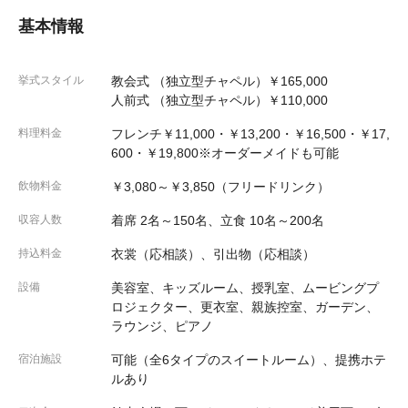
基本情報
挙式スタイル
教会式 （独立型チャペル）￥165,000
人前式 （独立型チャペル）￥110,000
料理料金
フレンチ￥11,000・￥13,200・￥16,500・￥17,
600・￥19,800※オーダーメイドも可能
飲物料金
￥3,080～￥3,850（フリードリンク）
収容人数
着席 2名～150名、立食 10名～200名
持込料金
衣裳（応相談）、引出物（応相談）
設備
美容室、キッズルーム、授乳室、ムービングプ
ロジェクター、更衣室、親族控室、ガーデン、
ラウンジ、ピアノ
宿泊施設
可能（全6タイプのスイートルーム）、提携ホテ
ルあり