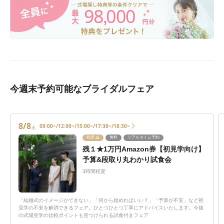
98
000
,
今週末予約可能なブライダルフェア
8/8
09:00~/12:00~/15:00~/17:30~/18:30~
土
残席
無料
リアルタイム予約
残１★1万円Amazon券【初見学向け】
予算&段取り丸わかり試食会
3時間程度
「結婚式のイメージができない」「何から始めればいい？」「予算が不安」など初
見学の不安を解消できるフェア。ひとつひとつ丁寧にアドバイスいたします。今後
の式場見学の比較ポイントも見つけられる試食付きフェア