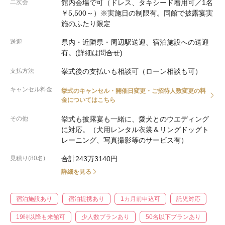
二次会
館内会場で可（ドレス、タキシード着用可／1名
￥5,500～）※実施日の制限有。同館で披露宴実
施のふたり限定
送迎
県内・近隣県・周辺駅送迎、宿泊施設への送迎
有。(詳細は問合せ)
支払方法
挙式後の支払いも相談可（ローン相談も可）
キャンセル料金
挙式のキャンセル・開催日変更・ご招待人数変更の料
金についてはこちら
その他
挙式も披露宴も一緒に、愛犬とのウエディング
に対応。（犬用レンタル衣裳＆リングドッグト
レーニング、写真撮影等のサービス有）
見積り(80名)
合計243万3140円
詳細を見る
宿泊施設あり
宿泊提携あり
1カ月前申込可
託児対応
19時以降も来館可
少人数プランあり
50名以下プランあり