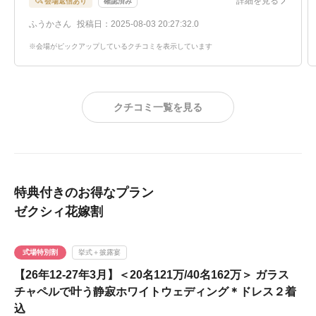
詳細を見る
会場返信あり
確認済み
まうくらいに感動しました。
ふうかさん
投稿日：2025-08-03 20:27:32.0
また、ウィンタープランで料金が凄く抑えらる事も魅力的
だなと感じました。ブライダルフェアが初めてな私たちに
※会場がピックアップしているクチコミを表示しています
結婚式場を選ぶポイントや平均予算など丁寧に教えてくだ
さり、とても参考になりましたし、不安だった予算面につ
いても実費負担がどれくらいになるかということまで見積
クチコミ一覧を見る
もりを出して下さり安心しました。
特典付きのお得なプラン
ゼクシィ花嫁割
式場特別割
挙式＋披露宴
【26年12-27年3月】＜20名121万/40名162万＞ ガラス
チャペルで叶う静寂ホワイトウェディング＊ドレス２着
込