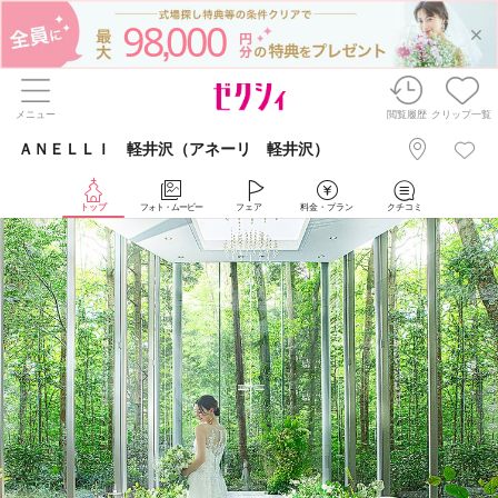
98
000
,
メニュー
閲覧履歴
クリップ一覧
ＡＮＥＬＬＩ 軽井沢（アネーリ 軽井沢）
トップ
フォト・ムービー
フェア
料金・プラン
クチコミ