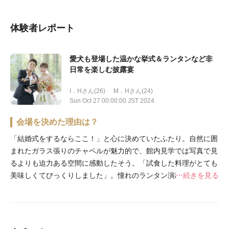
体験者レポート
愛犬も登場した温かな挙式＆ランタンなど非
日常を楽しむ披露宴
I．Hさん(26)
M．Hさん(24)
Sun Oct 27 00:00:00 JST 2024
会場を決めた理由は？
「結婚式をするならここ！」と心に決めていたふたり。自然に囲
まれたガラス張りのチャペルが魅力的で、館内見学では写真で見
るよりも迫力ある空間に感動したそう。「試食した料理がとても
美味しくてびっくりしました」。憧れのランタン演出など大好き
続きを見る
なテーマパークの世界観を取り入れられる自由度の高さも魅力
的。