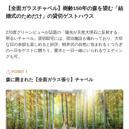
【全面ガラスチャペル】樹齢150年の森を望む「結
婚式のためだけ」の貸切ゲストハウス
270度グリーンビューが話題の「陽光が天然大理石に反射する」
明るいチャペル。貸切邸宅には、宿泊施設も備わっており、大切
な日の余韻も楽しめると好評。軽井沢の自然に包まれるくつろぎ
の一日をゲストに贈ろう。愛犬と一日一緒にいられるウエディン
グも可。
POINT 1
森に囲まれた【全面ガラス張り】チャペル