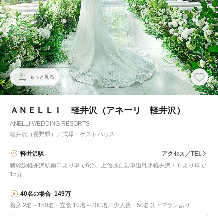
もっと見る
ＡＮＥＬＬＩ 軽井沢（アネーリ 軽井沢）
ANELLI WEDDING RESORTS
軽井沢（長野県）
／
式場・ゲストハウス
軽井沢駅
アクセス／TEL
新幹線軽井沢駅南口より車で8分、上信越自動車道碓氷軽井沢ＩＣより車で
15分
40名の場合
149万
着席 2名～150名・立食 10名～200名／少人数・50名以下プランあり