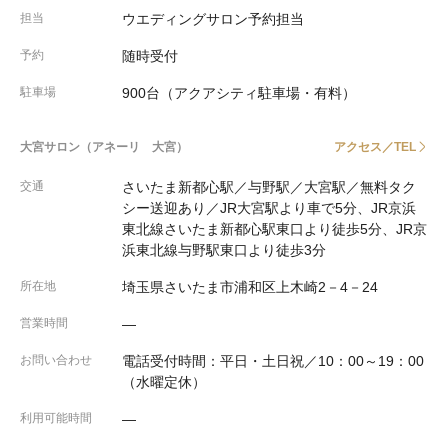
担当
ウエディングサロン予約担当
予約
随時受付
駐車場
900台（アクアシティ駐車場・有料）
大宮サロン（アネーリ 大宮）
アクセス／TEL
交通
さいたま新都心駅／与野駅／大宮駅／無料タク
シー送迎あり／JR大宮駅より車で5分、JR京浜
東北線さいたま新都心駅東口より徒歩5分、JR京
浜東北線与野駅東口より徒歩3分
所在地
埼玉県さいたま市浦和区上木崎2－4－24
営業時間
―
お問い合わせ
電話受付時間：平日・土日祝／10：00～19：00
（水曜定休）
利用可能時間
―