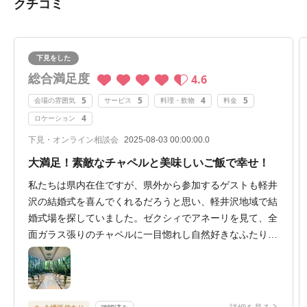
クチコミ
下見をした
総合満足度
4.6
5
5
4
5
会場の雰囲気
サービス
料理・飲物
料金
4
ロケーション
下見・オンライン相談会
2025-08-03 00:00:00.0
大満足！素敵なチャペルと美味しいご飯で幸せ！
私たちは県内在住ですが、県外から参加するゲストも軽井
沢の結婚式を喜んでくれるだろうと思い、軽井沢地域で結
婚式場を探していました。ゼクシィでアネーリを見て、全
面ガラス張りのチャペルに一目惚れし自然好きなふたりに
マッチした式場だなと思いブライダルフェアに参加しまし
た。
チャペルはもちろん、披露宴会場やお料理など全ていいな
と思いました。当日の事を想像すると泣きそうになってし