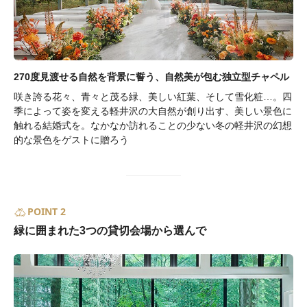
270度見渡せる自然を背景に誓う、自然美が包む独立型チャペル
咲き誇る花々、青々と茂る緑、美しい紅葉、そして雪化粧…。四
季によって姿を変える軽井沢の大自然が創り出す、美しい景色に
触れる結婚式を。なかなか訪れることの少ない冬の軽井沢の幻想
的な景色をゲストに贈ろう
POINT 2
緑に囲まれた3つの貸切会場から選んで