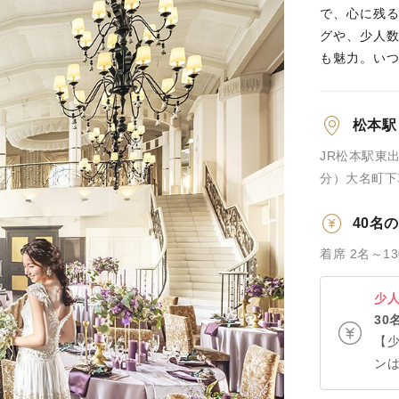
で、心に残
グや、少人
も魅力。い
松本駅
JR松本駅東
分）大名町下
日】長野県内
40名
着席 2名～1
少
30
【
ンは
の