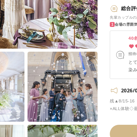
り
総合評
先輩カップルの
会場の雰囲
40
招待
と
染
た
社
2026/
方
か
残▲8/15-
ル
×ALL体験◇
で
て
あ