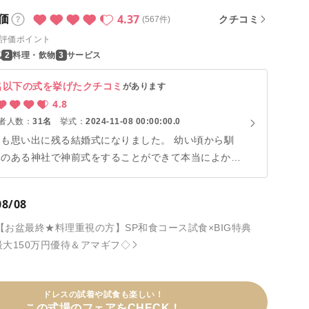
があるためお得な料金でご紹介！
4.37
価
クチコミ
(567件)
評価ポイント
気
料理・飲物
サービス
名以下の式を挙げたクチコミ
があります
4.8
者人数：
31名
挙式：
2024-11-08 00:00:00.0
ても思い出に残る結婚式になりました。 幼い頃から馴
みのある神社で神前式をすることができて本当によかっ
です。当日はお天気にも恵まれ、会場から花嫁行列で神
に向かうことができました。道ゆく人や観光で来ている
08/08
にも「おめでとう」と声をかけていただき、とても嬉し
ったです。 挙式は神社でしたが、挙式後に円形チャペ
16【お盆最終★料理重視の方】SP和食コース試食×BIG特典
で指輪交換とフラワーシャワーもさせていただくことが
最大150万円優待＆アマギフ◇
きました。ゲストのみなさんにお祝いしていただき、と
も感動しました。 演出など、やりたいことがたくさん
ってプランナーさんに色々お願いしてしまいましたが、
ドレスの試着や試食も楽しい！
この式場のフェアをCHECK！