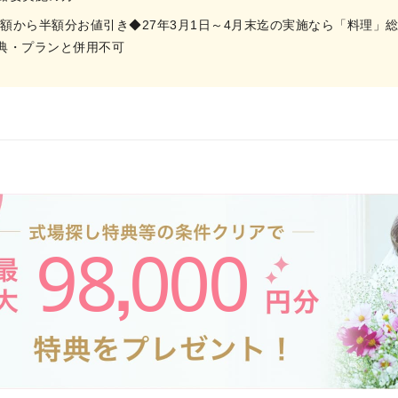
総額から半額分お値引き◆27年3月1日～4月末迄の実施なら「料理」
典・プランと併用不可
98
000
,