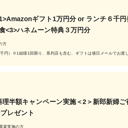
>Amazonギフト1万円分 or ランチ６千
食<3>ハネムーン特典３万円分
の方
3千円）※1組様1回限り、系列店も含む、ギフトは後日メールでお渡
／料理半額キャンペーン実施＜2＞新郎新婦
券プレゼント
の披露宴実施の方