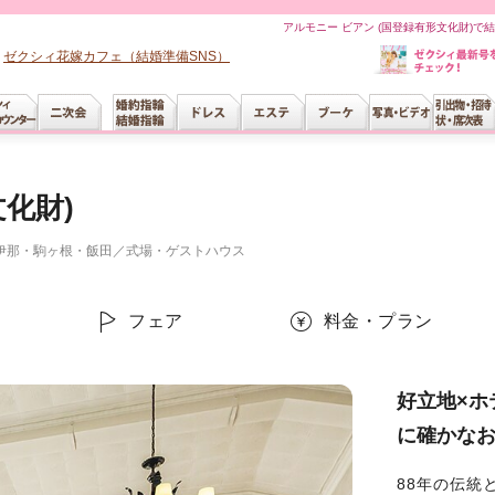
アルモニー ビアン (国登録有形文化財)で
ゼクシィ花嫁カフェ（結婚準備SNS）
化財)
伊那・駒ヶ根・飯田
／
式場・ゲストハウス
ー
フェア
料金・プラン
好立地×ホ
に確かな
88年の伝統