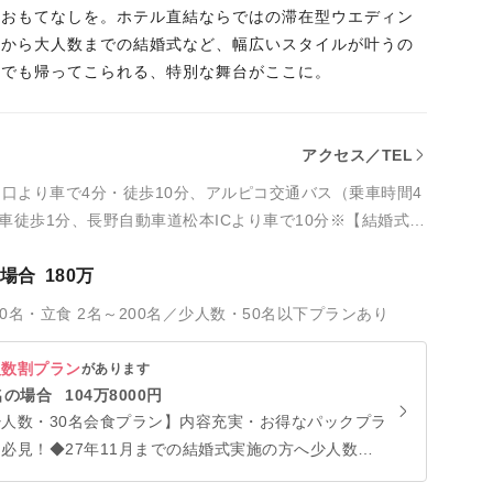
るおもてなしを。ホテル直結ならではの滞在型ウエディン
数から大人数までの結婚式など、幅広いスタイルが叶うの
つでも帰ってこられる、特別な舞台がここに。
アクセス／TEL
出口より車で4分・徒歩10分、アルピコ交通バス（乗車時間4
車徒歩1分、長野自動車道松本ICより車で10分※【結婚式当
どこでも送迎バス、またはタクシーチケットサービスあり
の場合
180万
30名・立食 2名～200名／少人数・50名以下プランあり
人数割プラン
があります
名の場合
104万8000円
少人数・30名会食プラン】内容充実・お得なパックプラ
必見！◆27年11月までの結婚式実施の方へ少人数婚
方の声から生まれた人気プラン！ご案内可能な日程に限