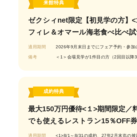
来館特典
ゼクシィnet限定【初見学の方】<1
フィレ＆オマール海老食べ比べ試
適用期間
2026年9月末日までにフェア予約・参加
備考
＜1＞会場見学が1件目の方（2回目以降
成約特典
最大150万円優待<１>期間限定
でも使えるレストラン15％OFF
適用期間
<1>8/1～8/31の成約、27年2月末迄