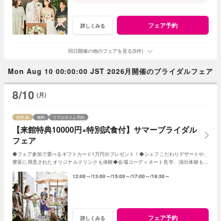
フェア予約
詳しくみる
同日開催の他のフェアを見る(5件)
Mon Aug 10 00:00:00 JST 2026月開催のブライダルフェア
8/10
(月)
残席
無料
リアルタイム予約
【来館特典10000円×特別試食付】サマーブライダル
フェア
◆フェア参加で選べるギフトカード1万円分プレゼント！◆シェフこだわりデザートや、
豊富に用意されたオリジナルドリンクも体験◆会場コーディネート見学、演出体験もあ
り◆帰省中に両親を誘っての参加もOK！
12:00～
13:00～
15:00～
17:00～
18:30～
フェア予約
詳しくみる