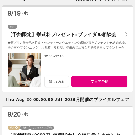
8/19
(水)
無料
【予約限定】挙式料プレゼント×ブライダル相談会
◆新プラン発表記念特典・センティールウエディング(挙式料)をプレゼント◆結婚式場の
決め方やプランニング、お見積もり相談、準備の進め方など経験豊富なプランナーがし
っかりサポート◆WEB予約限定の相談会
12:00～22:00
フェア予約
詳しくみる
Thu Aug 20 00:00:00 JST 2026月開催のブライダルフェア
8/20
(木)
残席
無料
リアルタイム予約