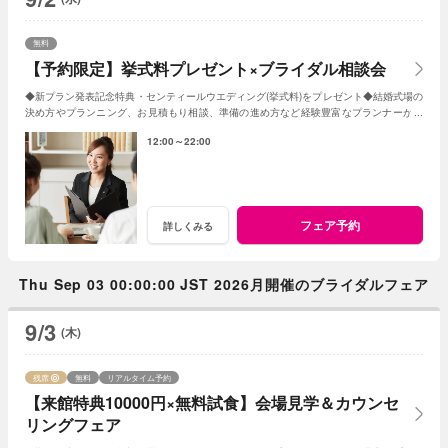
無料
【予約限定】挙式料プレゼント×ブライダル相談会
◆新プラン発表記念特典・センティールウエディング(挙式料)をプレゼント◆結婚式場の
決め方やプランニング、お見積もり相談、準備の進め方など経験豊富なプランナーがし
っかりサポート◆WEB予約限定の相談会
12:00～22:00
フェア予約
詳しくみる
Thu Sep 03 00:00:00 JST 2026月開催のブライダルフェア
9/3
(木)
残席
無料
リアルタイム予約
【来館特典10000円×無料試食】会場見学＆カウンセ
リングフェア