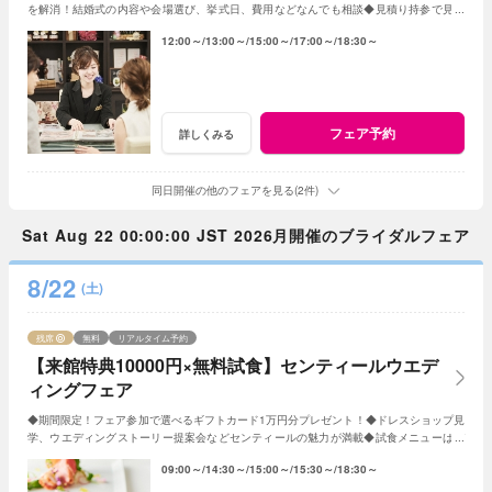
を解消！結婚式の内容や会場選び、挙式日、費用などなんでも相談◆見積り持参で見積
り比較検証もOK◆無料試食や会場見学も♪
12:00～
13:00～
15:00～
17:00～
18:30～
フェア予約
詳しくみる
同日開催の他のフェアを見る(2件)
Sat Aug 22 00:00:00 JST 2026月開催のブライダルフェア
8/22
(土)
残席
無料
リアルタイム予約
【来館特典10000円×無料試食】センティールウエデ
ィングフェア
◆期間限定！フェア参加で選べるギフトカード1万円分プレゼント！◆ドレスショップ見
学、ウエディングストーリー提案会などセンティールの魅力が満載◆試食メニューはデ
ザートに変更もOK♪
09:00～
14:30～
15:00～
15:30～
18:30～