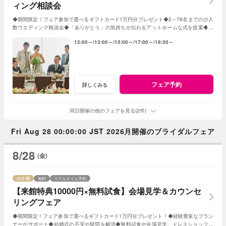
ィング相談会
◆期間限定！フェア参加で選べるギフトカード1万円分プレゼント◆2～78名までの少人
数ウエディング相談会◆「ありがとう」の気持ちが伝わるアットホームな式を提案◆無
料試食や会場コーディネート、会場見学も♪
12:00～
13:00～
15:00～
17:00～
18:30～
フェア予約
詳しくみる
同日開催の他のフェアを見る(2件)
Fri Aug 28 00:00:00 JST 2026月開催のブライダルフェア
8/28
(金)
残席
無料
リアルタイム予約
【来館特典10000円×無料試食】会場見学＆カウンセ
リングフェア
◆期間限定！フェア参加で選べるギフトカード1万円分プレゼント！◆経験豊富なプラン
ナーがサポート◆結婚式の不安や疑問を解消◆無料試食や会場見学、ドレスショップ見