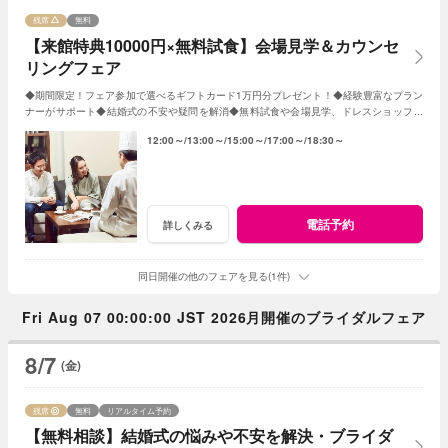
残席
無料
【来館特典10000円×無料試食】会場見学＆カウンセ
リングフェア
◆期間限定！フェア参加で選べるギフトカード1万円分プレゼント！◆経験豊富なプラン
ナーがサポート◆結婚式の不安や疑問を解消◆無料試食や会場見学、ドレスショップ見
学も◆平日だからじっくり相談・見学
12:00～
13:00～
15:00～
17:00～
18:30～
電話予約
詳しくみる
同日開催の他のフェアを見る(1件)
Fri Aug 07 00:00:00 JST 2026月開催のブライダルフェア
8/7
(金)
残席
無料
リアルタイム予約
【無料相談】結婚式の悩みや不安を解決・ブライダ