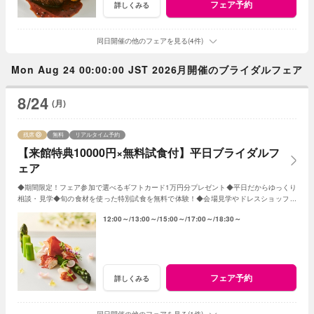
フェア予約
詳しくみる
同日開催の他のフェアを見る(4件)
Mon Aug 24 00:00:00 JST 2026月開催のブライダルフェア
8/24
(月)
残席
無料
リアルタイム予約
【来館特典10000円×無料試食付】平日ブライダルフ
ェア
◆期間限定！フェア参加で選べるギフトカード1万円分プレゼント◆平日だからゆっくり
相談・見学◆旬の食材を使った特別試食を無料で体験！◆会場見学やドレスショップ見
学も◆成約特典で挙式プレゼント！
12:00～
13:00～
15:00～
17:00～
18:30～
フェア予約
詳しくみる
同日開催の他のフェアを見る(1件)