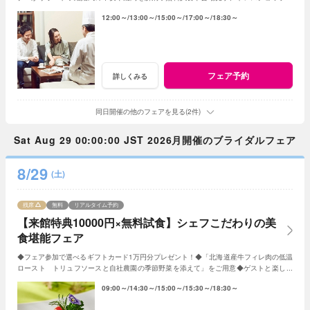
学も◆平日だからじっくり相談・見学
12:00～
13:00～
15:00～
17:00～
18:30～
フェア予約
詳しくみる
同日開催の他のフェアを見る(2件)
Sat Aug 29 00:00:00 JST 2026月開催のブライダルフェア
8/29
(土)
残席
無料
リアルタイム予約
【来館特典10000円×無料試食】シェフこだわりの美
食堪能フェア
◆フェア参加で選べるギフトカード1万円分プレゼント！◆「北海道産牛フィレ肉の低温
ロースト トリュフソースと自社農園の季節野菜を添えて」をご用意◆ゲストと楽しめ
る演出やオリジナル料理・デザートの提案も
09:00～
14:30～
15:00～
15:30～
18:30～