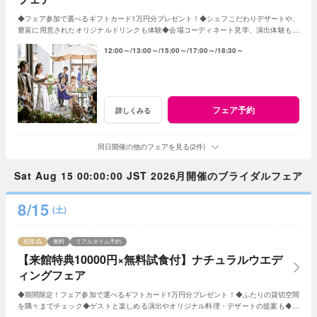
◆フェア参加で選べるギフトカード1万円分プレゼント！◆シェフこだわりデザートや、
豊富に用意されたオリジナルドリンクも体験◆会場コーディネート見学、演出体験もあ
り◆帰省中に両親を誘っての参加もOK！
12:00～
13:00～
15:00～
17:00～
18:30～
フェア予約
詳しくみる
同日開催の他のフェアを見る(2件)
Sat Aug 15 00:00:00 JST 2026月開催のブライダルフェア
8/15
(土)
残席
無料
リアルタイム予約
【来館特典10000円×無料試食付】ナチュラルウエデ
ィングフェア
◆期間限定！フェア参加で選べるギフトカード1万円分プレゼント！◆ふたりの貸切空間
を隅々までチェック◆ゲストと楽しめる演出やオリジナル料理・デザートの提案も◆セ
ンティールのナチュラルな雰囲気を体感