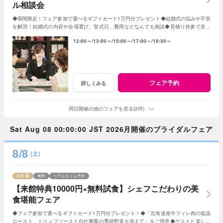
ル相談会
◆期間限定！フェア参加で選べるギフトカード1万円分プレゼント◆結婚式の悩みや不安
を解消！結婚式の内容や会場選び、挙式日、費用などなんでも相談◆見積り持参で見積
り比較検証もOK◆無料試食や会場見学も♪
12:00～
13:00～
15:00～
17:00～
18:30～
フェア予約
詳しくみる
同日開催の他のフェアを見る(2件)
Sat Aug 08 00:00:00 JST 2026月開催のブライダルフェア
8/8
(土)
残席
無料
リアルタイム予約
【来館特典10000円×無料試食】シェフこだわりの美
食堪能フェア
◆フェア参加で選べるギフトカード1万円分プレゼント！◆「北海道産牛フィレ肉の低温
ロースト トリュフソースと自社農園の季節野菜を添えて」をご用意◆ゲストと楽しめ