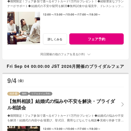
◆期間限定！フェア参加で選べるギフトカード1万円分プレゼント！◆経験豊富なプラン
ナーがサポート◆結婚式の不安や疑問を解消◆無料試食や会場見学、ドレスショップ見
学も◆平日だからじっくり相談・見学
12:00～
13:00～
15:00～
17:00～
18:30～
フェア予約
詳しくみる
同日開催の他のフェアを見る(1件)
Fri Sep 04 00:00:00 JST 2026月開催のブライダルフェア
9/4
(金)
残席
無料
リアルタイム予約
【無料相談】結婚式の悩みや不安を解決・ブライダ
ル相談会
◆期間限定！フェア参加で選べるギフトカード1万円分プレゼント◆結婚式の悩みや不安
を解消！結婚式の内容や会場選び、挙式日、費用などなんでも相談◆見積り持参で見積
り比較検証もOK◆無料試食や会場見学も♪
12:00～
13:00～
15:00～
17:00～
18:30～