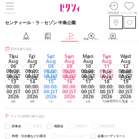
メニュー
閲覧履歴
クリップ一覧
センティール・ラ・セゾン 中島公園
トップ
フォト
フェア
料金・プラン
クチコミ
日付を絞り込む
Thu
Fri
Sat
Sun
Mon
Tue
Wed
木
金
土
日
月
火
水
Aug
Aug
Aug
Aug
Aug
Aug
Aug
06
07
08
09
10
11
12
00:00:
00:00:
00:00:
00:00:
00:00:
00:00:
00:00:
Thu
Fri
Sat
Sun
Mon
Tue
Wed
00 JST
00 JST
00 JST
00 JST
00 JST
00 JST
00 JST
Aug
Aug
Aug
Aug
Aug
Aug
Aug
2026
2026
2026
2026
2026
2026
2026
13
14
15
16
17
18
19
00:00:
00:00:
00:00:
00:00:
00:00:
00:00:
00:00:
2件
3件
5件
6件
2件
6件
1件
00 JST
00 JST
00 JST
00 JST
00 JST
00 JST
00 JST
2026
2026
2026
2026
2026
2026
2026
3～4週間先を見る
3件
3件
7件
6件
2件
2件
1件
フェアの内容で絞り込む
試食会
試着会
相談会
模擬挙式
模擬披露宴
料理・引出物などの展示
ファッションショー
会場コーディネート