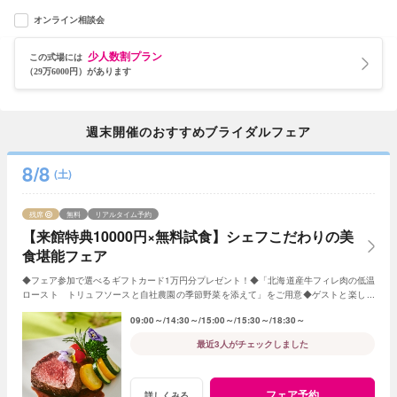
オンライン相談会
少人数割プラン
この式場には
（29万6000円）があります
週末開催のおすすめブライダルフェア
8/8
(土)
残席
無料
リアルタイム予約
【来館特典10000円×無料試食】シェフこだわりの美
食堪能フェア
◆フェア参加で選べるギフトカード1万円分プレゼント！◆「北海道産牛フィレ肉の低温
ロースト トリュフソースと自社農園の季節野菜を添えて」をご用意◆ゲストと楽しめ
る演出やオリジナル料理・デザートの提案も
09:00～
14:30～
15:00～
15:30～
18:30～
最近3人がチェックしました
フェア予約
詳しくみる