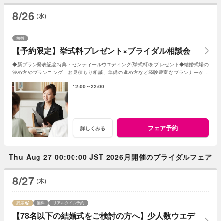
8/26
(水)
無料
【予約限定】挙式料プレゼント×ブライダル相談会
◆新プラン発表記念特典・センティールウエディング(挙式料)をプレゼント◆結婚式場の
決め方やプランニング、お見積もり相談、準備の進め方など経験豊富なプランナーがし
っかりサポート◆WEB予約限定の相談会
12:00～22:00
フェア予約
詳しくみる
Thu Aug 27 00:00:00 JST 2026月開催のブライダルフェア
8/27
(木)
残席
無料
リアルタイム予約
【78名以下の結婚式をご検討の方へ】少人数ウエデ