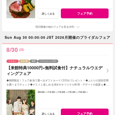
フェア予約
詳しくみる
同日開催の他のフェアを見る(4件)
Sun Aug 30 00:00:00 JST 2026月開催のブライダルフェア
8/30
(日)
イチオシ
残席
無料
リアルタイム予約
【来館特典10000円×無料試食付】ナチュラルウエデ
ィングフェア
◆期間限定！フェア参加で選べるギフトカード1万円分プレゼント！◆ふたりの貸切空間
を隅々までチェック◆ゲストと楽しめる演出やオリジナル料理・デザートの提案も◆セ
ンティールのナチュラルな雰囲気を体感
09:00～
14:30～
15:00～
15:30～
18:30～
フェア予約
詳しくみる