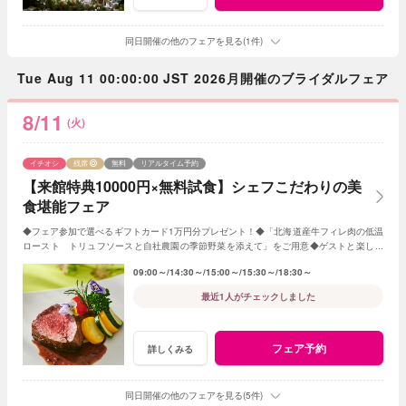
同日開催の他のフェアを見る(1件)
Tue Aug 11 00:00:00 JST 2026月開催のブライダルフェア
8/11
(火)
イチオシ
残席
無料
リアルタイム予約
【来館特典10000円×無料試食】シェフこだわりの美
食堪能フェア
◆フェア参加で選べるギフトカード1万円分プレゼント！◆「北海道産牛フィレ肉の低温
ロースト トリュフソースと自社農園の季節野菜を添えて」をご用意◆ゲストと楽しめ
る演出やオリジナル料理・デザートの提案も
09:00～
14:30～
15:00～
15:30～
18:30～
最近1人がチェックしました
フェア予約
詳しくみる
同日開催の他のフェアを見る(5件)