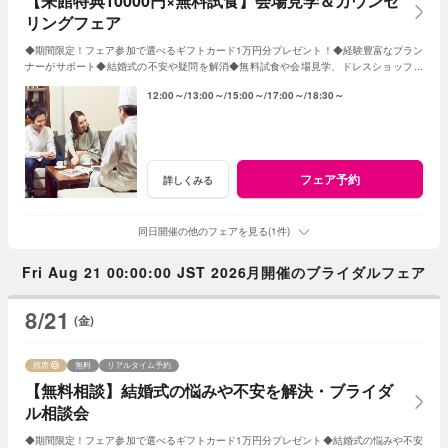
【来館特典10000円×無料試食】会場見学＆カウンセ
リングフェア
◆期間限定！フェア参加で選べるギフトカード1万円分プレゼント！◆経験豊富なプラン
ナーがサポート◆結婚式の不安や疑問を解消◆無料試食や会場見学、ドレスショップ見
学も◆平日だからじっくり相談・見学
12:00～
13:00～
15:00～
17:00～
18:30～
フェア予約
詳しくみる
同日開催の他のフェアを見る(1件)
Fri Aug 21 00:00:00 JST 2026月開催のブライダルフェア
8/21
(金)
残席
無料
リアルタイム予約
【無料相談】結婚式の悩みや不安を解決・ブライダ
ル相談会
◆期間限定！フェア参加で選べるギフトカード1万円分プレゼント◆結婚式の悩みや不安