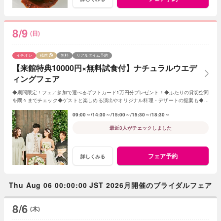
8/9
(日)
イチオシ
残席
無料
リアルタイム予約
【来館特典10000円×無料試食付】ナチュラルウエデ
ィングフェア
◆期間限定！フェア参加で選べるギフトカード1万円分プレゼント！◆ふたりの貸切空間
を隅々までチェック◆ゲストと楽しめる演出やオリジナル料理・デザートの提案も◆セ
ンティールのナチュラルな雰囲気を体感
09:00～
14:30～
15:00～
15:30～
18:30～
最近3人がチェックしました
フェア予約
詳しくみる
Thu Aug 06 00:00:00 JST 2026月開催のブライダルフェア
8/6
(木)