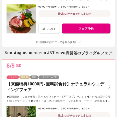
る演出やオリジナル料理・デザートの提案も
09:00～
14:30～
15:00～
15:30～
18:30～
最近3人がチェックしました
フェア予約
詳しくみる
同日開催の他のフェアを見る(4件)
Sun Aug 09 00:00:00 JST 2026月開催のブライダルフェア
8/9
(日)
イチオシ
残席
無料
リアルタイム予約
【来館特典10000円×無料試食付】ナチュラルウエデ
ィングフェア
◆期間限定！フェア参加で選べるギフトカード1万円分プレゼント！◆ふたりの貸切空間
を隅々までチェック◆ゲストと楽しめる演出やオリジナル料理・デザートの提案も◆セ
ンティールのナチュラルな雰囲気を体感
09:00～
14:30～
15:00～
15:30～
18:30～
最近3人がチェックしました