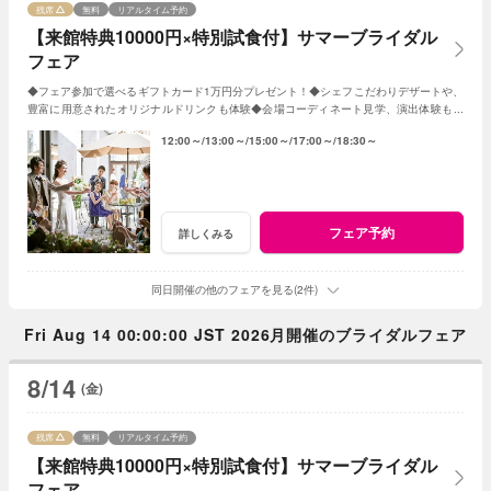
残席
無料
リアルタイム予約
【来館特典10000円×特別試食付】サマーブライダル
フェア
◆フェア参加で選べるギフトカード1万円分プレゼント！◆シェフこだわりデザートや、
豊富に用意されたオリジナルドリンクも体験◆会場コーディネート見学、演出体験もあ
り◆帰省中に両親を誘っての参加もOK！
12:00～
13:00～
15:00～
17:00～
18:30～
フェア予約
詳しくみる
同日開催の他のフェアを見る(2件)
Fri Aug 14 00:00:00 JST 2026月開催のブライダルフェア
8/14
(金)
残席
無料
リアルタイム予約
【来館特典10000円×特別試食付】サマーブライダル
フェア