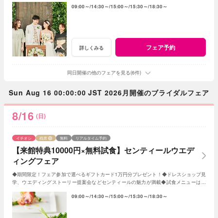
09:00～
14:30～
15:00～
15:30～
18:30～
フェア予約
詳しくみる
同日開催の他のフェアを見る(6件)
Sun Aug 16 00:00:00 JST 2026月開催のブライダルフェア
8/16
(日)
イチオシ
残席
無料
リアルタイム予約
【来館特典10000円×無料試食】センティールウエデ
ィングフェア
◆期間限定！フェア参加で選べるギフトカード1万円分プレゼント！◆ドレスショップ見
学、ウエディングストーリー提案会などセンティールの魅力が満載◆試食メニューはデ
ザートに変更もOK♪
09:00～
14:30～
15:00～
15:30～
18:30～