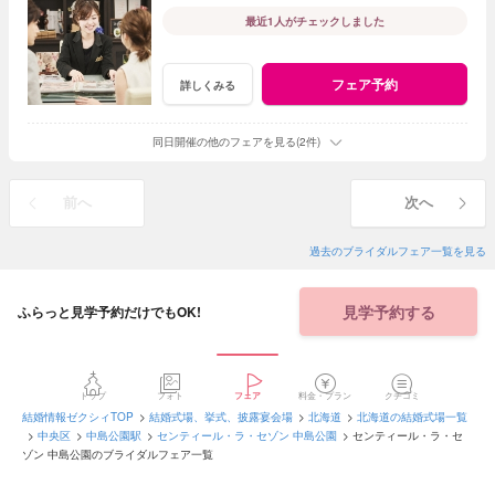
最近1人がチェックしました
フェア予約
詳しくみる
同日開催の他のフェアを見る(2件)
前へ
次へ
過去のブライダルフェア一覧を見る
見学予約する
ふらっと見学予約だけでもOK!
トップ
フォト
フェア
料金・プラン
クチコミ
結婚情報ゼクシィTOP
結婚式場、挙式、披露宴会場
北海道
北海道の結婚式場一覧
中央区
中島公園駅
センティール・ラ・セゾン 中島公園
センティール・ラ・セ
ゾン 中島公園のブライダルフェア一覧