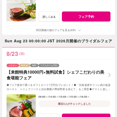
フェア予約
詳しくみる
同日開催の他のフェアを見る(4件)
Sun Aug 23 00:00:00 JST 2026月開催のブライダルフェア
8/23
(日)
イチオシ
残席
無料
リアルタイム予約
【来館特典10000円×無料試食】シェフこだわりの美
食堪能フェア
◆フェア参加で選べるギフトカード1万円分プレゼント！◆「北海道産牛フィレ肉の低温
ロースト トリュフソースと自社農園の季節野菜を添えて」をご用意◆ゲストと楽しめ
る演出やオリジナル料理・デザートの提案も
09:00～
14:30～
15:00～
15:30～
18:30～
最近3人がチェックしました