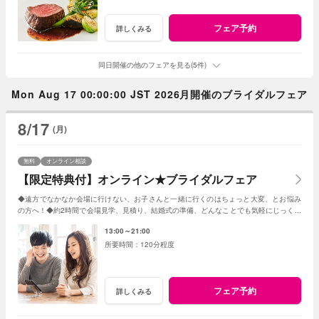
フェア予約
詳しくみる
同日開催の他のフェアを見る(5件)
Mon Aug 17 00:00:00 JST 2026月開催のブライダルフェア
8/17
(月)
無料
オンライン相談
【限定特典付】オンライン★ブライダルフェア
◆遠方でなかなか会場に行けない、お子さんと一緒に行くのはちょっと大変、とお悩み
の方へ！◆約2時間で会場見学、見積り、結婚式の準備、どんなことでも気軽にじっくり
相談◆限定特典もあり
13:00～21:00
120分程度
フェア予約
詳しくみる