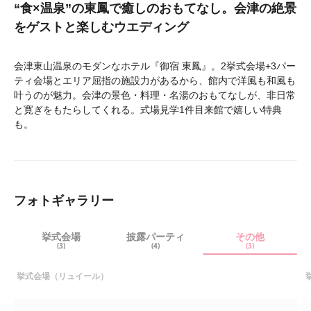
“食×温泉”の東鳳で癒しのおもてなし。会津の絶景
をゲストと楽しむウエディング
会津東山温泉のモダンなホテル『御宿 東鳳』。2挙式会場+3パー
ティ会場とエリア屈指の施設力があるから、館内で洋風も和風も
叶うのが魅力。会津の景色・料理・名湯のおもてなしが、非日常
と寛ぎをもたらしてくれる。式場見学1件目来館で嬉しい特典
も。
フォトギャラリー
挙式会場
披露パーティ
その他
(3)
(4)
(3)
挙式会場（リュイール）