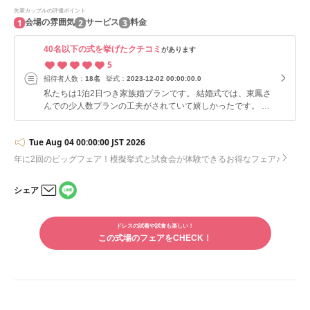
先輩カップルの評価ポイント
1
2
3
会場の雰囲気
サービス
料金
40名以下の式を挙げたクチコミ
があります
5
招待者人数：
18名
挙式：
2023-12-02 00:00:00.0
私たちは1泊2日つき家族婚プランです。 結婚式では、東鳳さ
んでの少人数プランの工夫がされていて嬉しかったです。 ま
た家族1人１人の写真も色んな視点からたくさん撮ってもらえ
て嬉しかったです。 家族婚の挙式では、退場の時はチャペル
Tue Aug 04 00:00:00 JST 2026
を大きく幅広く使う工夫がされていました。家族が各列に１人
ずつ分散して整列してフラワーシャワーをしてくれました。１
年に2回のビッグフェア！模擬挙式と試食会が体験できるお得なフェア♪
人１人の顔をよく見ることができました。 挙式では豪華なバ
イオリン奏者や聖歌隊の生演奏 の中で挙式をすることができ
シェア
ました。 ソアラでのお披露目会では新郎新婦と家族が大きな
LINE
テーブルを1つを囲んで皆の顔を見ながら会食できました。 結
メー
で
ルで
婚式後の宿泊は、家族と食事に温泉に1泊2日かけてたくさん
シェ
ドレスの試着や試食も楽しい！
シェ
の結婚式の思い出が作れました。 翌日のチェックアウトの際
アす
この式場のフェアをCHECK！
アす
もお世話になったウェディングプランナーさんが最後まで見
る
る
送って頂いて、 ホテルウェディングならではの「おもてな
し」を強く感じることができました。