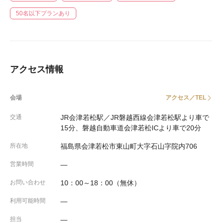
50名以下プランあり
アクセス情報
会場
アクセス／TEL
交通
JR会津若松駅／JR磐越西線会津若松駅より車で
15分、磐越自動車道会津若松ICより車で20分
所在地
福島県会津若松市東山町大字石山字院内706
営業時間
―
お問い合わせ
10：00～18：00（無休）
利用可能時間
―
担当
―