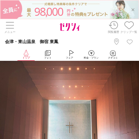
98
000
,
メニュー
閲覧履歴
クリップ一覧
会津・東山温泉 御宿 東鳳
トップ
フォト
フェア
料金・プラン
クチコミ