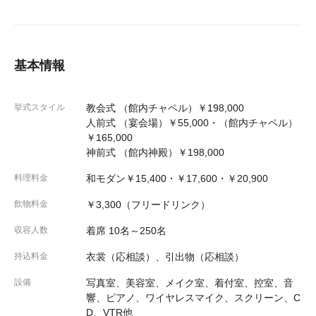
基本情報
挙式スタイル
教会式 （館内チャペル）￥198,000
人前式 （宴会場）￥55,000・（館内チャペル）
￥165,000
神前式 （館内神殿）￥198,000
料理料金
和モダン￥15,400・￥17,600・￥20,900
飲物料金
￥3,300（フリードリンク）
収容人数
着席 10名～250名
持込料金
衣裳（応相談）、引出物（応相談）
設備
写真室、美容室、メイク室、着付室、控室、音
響、ピアノ、ワイヤレスマイク、スクリーン、C
D、VTR他