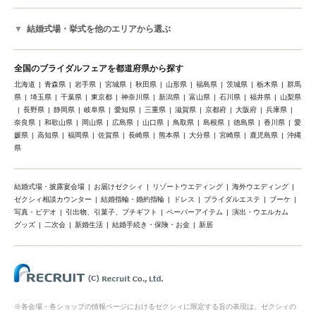
結婚式場・挙式を他のエリアから選ぶ
全国のブライダルフェアを都道府県から探す
北海道
青森県
岩手県
宮城県
秋田県
山形県
福島県
茨城県
栃木県
群馬
県
埼玉県
千葉県
東京都
神奈川県
新潟県
富山県
石川県
福井県
山梨県
長野県
静岡県
岐阜県
愛知県
三重県
滋賀県
京都府
大阪府
兵庫県
奈良県
和歌山県
岡山県
広島県
山口県
鳥取県
島根県
徳島県
香川県
愛
媛県
高知県
福岡県
佐賀県
長崎県
熊本県
大分県
宮崎県
鹿児島県
沖縄
県
結婚式場・披露宴会場
お届けゼクシィ
リゾートウエディング
海外ウエディング
ゼクシィ相談カウンター
結婚指輪・婚約指輪
ドレス
ブライダルエステ
ブーケ
写真・ビデオ
引出物、引菓子、プチギフト
ペーパーアイテム
演出・ウエルカム
グッズ
二次会
新婚生活
結婚手続き・保険・お金
新居
※各会場・各ショップの情報ページにおけるゼクシィに限定する旨の表現は、ゼクシィの