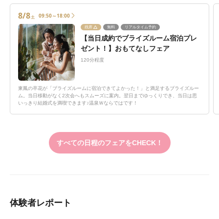
8/8
09:50～18:00
土
残席
無料
リアルタイム予約
【当日成約でブライズルーム宿泊プレ
ゼント！】おもてなしフェア
120分程度
東鳳の卒花が「ブライズルームに宿泊できてよかった！」と満足するブライズルー
ム。当日移動がなく2次会へもスムーズに案内。翌日までゆっくりでき、当日は思
いっきり結婚式を満喫できます♪温泉Ｗならではです！
すべての日程のフェアをCHECK！
体験者レポート