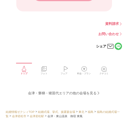
資料請求
お問い合わせ
シェア
LINE
メー
で
ルで
シェ
シェ
アす
アす
る
る
トップ
フォト
フェア
料金・プラン
クチコミ
会津・磐梯・猪苗代エリアの他の会場を見る
結婚情報ゼクシィTOP
結婚式場、挙式、披露宴会場
東北
福島
福島の結婚式場一
覧
会津若松市
会津若松駅
会津・東山温泉 御宿 東鳳