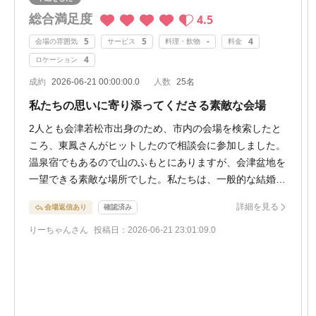
総合満足度
4.5
5
5
-
4
会場の雰囲気
サービス
料理・飲物
料金
4
ロケーション
成約
2026-06-21 00:00:00.0
人数
25名
私たちの思いに寄り添ってくださる素敵な会場
2人とも会津若松市出身のため、市内の会場を検索したと
ころ、東鳳さんがヒットしたので相談会に参加しました。
温泉宿でもあるので山のふもとにありますが、会津盆地を
一望できる素敵な場所でした。私たちは、一般的な結婚
式・披露宴は盛大すぎるため、アットホームでこじんまり
詳細を見る
会場返信あり
確認済み
した結婚式の二次会のような、人前式にしたいと思ってお
り、担当のプランナーの方と何度もメールでやり取りをさ
りーちゃんさん
投稿日：2026-06-21 23:01:09.0
せていただいたのですが、私たちの思いに寄り添ったプラ
ンをご提示してくださいました。会場の雰囲気もよく、ス
タッフの方も親身に対応してくださるので、素敵な会場だ
と思い東鳳さんに決めました。挙式した新郎新婦+両親
は、東鳳の宿泊が付いているので、両親へのプレゼントに