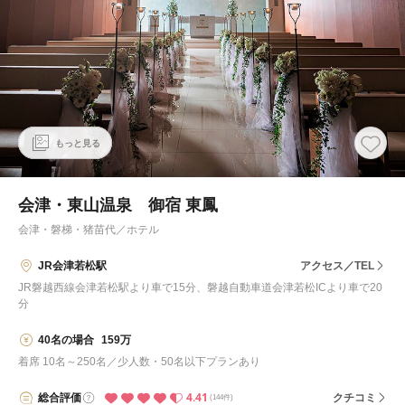
もっと見る
会津・東山温泉 御宿 東鳳
会津・磐梯・猪苗代
／
ホテル
JR会津若松駅
アクセス／TEL
JR磐越西線会津若松駅より車で15分、磐越自動車道会津若松ICより車で20
分
40名の場合
159万
着席 10名～250名／少人数・50名以下プランあり
4.41
総合
評価
クチコミ
(144件)