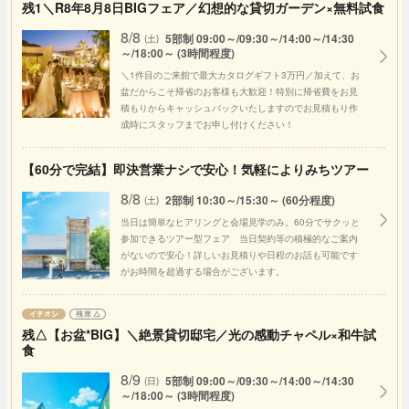
残1＼R8年8月8日BIGフェア／幻想的な貸切ガーデン×無料試食
8/8
5部制 09:00～/09:30～/14:00～/14:30
(土)
～/18:00～ (3時間程度)
＼1件目のご来館で最大カタログギフト3万円／加えて、お
盆だからこそ帰省のお客様も大歓迎！特別に帰省費をお見
積もりからキャッシュバックいたしますのでお見積もり作
成時にスタッフまでお申し付けください！
【60分で完結】即決営業ナシで安心！気軽によりみちツアー
8/8
2部制 10:30～/15:30～ (60分程度)
(土)
当日は簡単なヒアリングと会場見学のみ。60分でサクッと
参加できるツアー型フェア 当日契約等の積極的なご案内
がないので安心！詳しいお見積りや日程のお話も可能です
がお時間を超過する場合がございます。
残△【お盆*BIG】＼絶景貸切邸宅／光の感動チャペル×和牛試
食
8/9
5部制 09:00～/09:30～/14:00～/14:30
(日)
～/18:00～ (3時間程度)