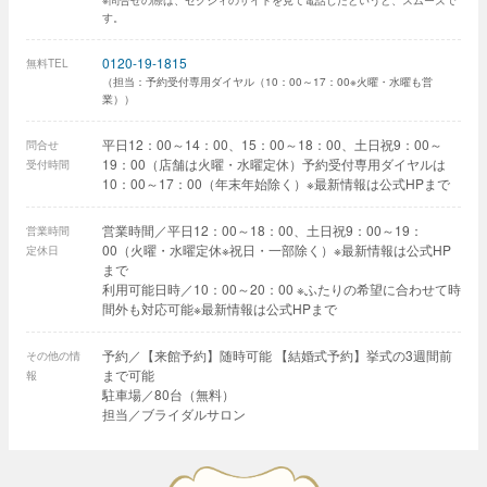
※問合せの際は、ゼクシィのサイトを見て電話したというと、スムーズで
す。
0120-19-1815
無料TEL
（担当：予約受付専用ダイヤル（10：00～17：00※火曜・水曜も営
業））
平日12：00～14：00、15：00～18：00、土日祝9：00～
問合せ
19：00（店舗は火曜・水曜定休）予約受付専用ダイヤルは
受付時間
10：00～17：00（年末年始除く）※最新情報は公式HPまで
営業時間／平日12：00～18：00、土日祝9：00～19：
営業時間
00（火曜・水曜定休※祝日・一部除く）※最新情報は公式HP
定休日
まで
利用可能日時／10：00～20：00 ※ふたりの希望に合わせて時
間外も対応可能※最新情報は公式HPまで
予約／【来館予約】随時可能 【結婚式予約】挙式の3週間前
その他の情
まで可能
報
駐車場／80台（無料）
担当／ブライダルサロン