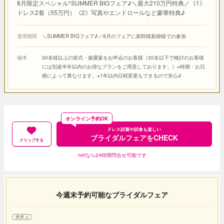
8月限定スペシャル*SUMMER BIGフェア♪＼最大210万円特典／《1》
ドレス2着（55万円）《2》写真やエンドロールなど豪華特典♪
適用期間
＼SUMMER BIGフェア♪／8月のフェアに新郎様新婦様での参加
備考
30名様以上の挙式・披露宴をお申込のお客様（30名以下で検討のお客様
には別途半年以内のお得なプランをご用意しております。）※時期・お日
柄によって異なります。※1年以内日程変更もできるので安心♪
オンライン予約OK
ドレス試着や試食も楽しい
ブライダルフェアをCHECK
クリップする
netなら24時間問合せ可能です
今週末予約可能なブライダルフェア