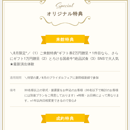
SPECIAL
オリジナル特典
来館特典
＼8月限定*／《1》ご来館特典*ギフト券2万円贈呈＊1件目なら、さら
にギフト1万円贈呈《2》とろける国産牛*絶品試食《3》SNSで大人気
★最新演出体験
適用期間
＼待望の夏／8月のブライダルフェアに新郎様新婦で参加
備考
30名様以上の挙式・披露宴をお申込のお客様（30名以下で検討のお客様
には別途プランをご用意しております）※時期・お日柄によって異なりま
す。※1年以内日程変更できるので安心♪
成約特典