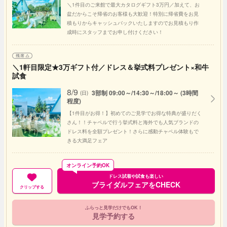
＼1件目のご来館で最大カタログギフト3万円／加えて、お
盆だからこそ帰省のお客様も大歓迎！特別に帰省費をお見
積もりからキャッシュバックいたしますのでお見積もり作
成時にスタッフまでお申し付けください！
＼1軒目限定★3万ギフト付／ドレス＆挙式料プレゼント×和牛
試食
8/9
3部制 09:00～/14:30～/18:00～ (3時間
(日)
程度)
【1件目がお得！】初めてのご見学でお得な特典が盛りだく
さん！！チャペルで行う挙式料と海外でも人気ブランドの
ドレス料を全額プレゼント！さらに感動チャペル体験もで
きる大満足フェア
オンライン予約OK
ドレス試着や試食も楽しい
ブライダルフェアをCHECK
クリップする
ふらっと見学だけでもOK！
見学予約する