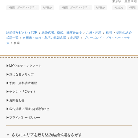
東京駅・皇居周辺
#庭園・ガーデン・テラス
#緑豊か
#庭園・ガーデン・テラス
#緑豊か
#自然光
#料理
#ヨーロピアン
#料理
結婚情報ゼクシィTOP
結婚式場、挙式、披露宴会場
九州・沖縄
福岡
福岡の結婚
式場一覧
久留米・筑後・鳥栖の結婚式場
鳥栖駅
ブリーズレイ・プライベートテラ
ス
会場
MYウェディングノート
気になるクリップ
予約・資料請求履歴
ゼクシィ PCサイト
お問合わせ
広告掲載に関するお問合わせ
プライバシーポリシー
さらにエリアを絞り込み結婚式場をさがす