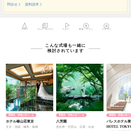
問合せ
資料請求
トップ
フォト・ムービー
フェア
料金・プラン
クチコミ
こんな式場も一緒に
検討されています
雰囲気・特徴が似ている
雰囲気・特徴が似ている
雰囲気・特徴が似て
ホテル椿山荘東京
八芳園
パレスホテル東京
HOTEL TOK
文京・池袋・練馬・板橋
恵比寿・代官山・広尾・白金