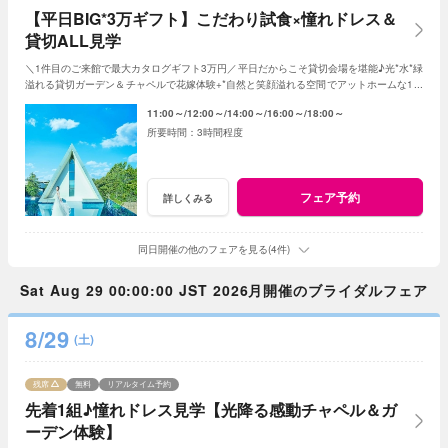
【平日BIG*3万ギフト】こだわり試食×憧れドレス＆
貸切ALL見学
＼1件目のご来館で最大カタログギフト3万円／平日だからこそ貸切会場を堪能♪光*水*緑
溢れる貸切ガーデン＆チャペルで花嫁体験+*自然と笑顔溢れる空間でアットホームな1日
を☆平日限定特典でお得に叶う*
11:00～
12:00～
14:00～
16:00～
18:00～
3時間程度
フェア予約
詳しくみる
同日開催の他のフェアを見る(4件)
Sat Aug 29 00:00:00 JST 2026月開催のブライダルフェア
8/29
(土)
残席
無料
リアルタイム予約
先着1組♪憧れドレス見学【光降る感動チャペル＆ガ
ーデン体験】