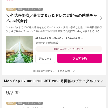
残席
無料
リアルタイム予約
＼卒花評価◎／最大210万＆ドレス2着*光の感動チャ
ペル×試食付
＼おかげさまで2500組の感謝を込めて♪／ドレス・演出・挙式など最大210万円優待◎
光と緑が煌めくチャペルで憧れの挙式＆非日常空間での貸切Wedding体験！とろける和
牛の絶品試食＆最新ドレス見学も◎
09:00～
09:30～
14:00～
14:30～
18:00～
3時間程度
最近1人がチェックしました
フェア予約
詳しくみる
同日開催の他のフェアを見る(5件)
Mon Sep 07 00:00:00 JST 2026月開催のブライダルフェア
9/7
(月)
残席
無料
リアルタイム予約