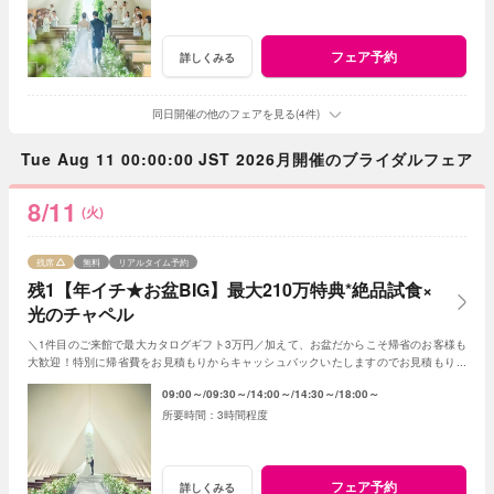
フェア予約
詳しくみる
同日開催の他のフェアを見る(4件)
Tue Aug 11 00:00:00 JST 2026月開催のブライダルフェア
8/11
(火)
残席
無料
リアルタイム予約
残1【年イチ★お盆BIG】最大210万特典*絶品試食×
光のチャペル
＼1件目のご来館で最大カタログギフト3万円／加えて、お盆だからこそ帰省のお客様も
大歓迎！特別に帰省費をお見積もりからキャッシュバックいたしますのでお見積もり作
成時にスタッフまでお申し付けください！
09:00～
09:30～
14:00～
14:30～
18:00～
3時間程度
フェア予約
詳しくみる