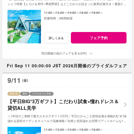
シェフ特製【とろける和牛×季節野菜】などこだわりが詰まった無料試食付き！最新のマ
ッピング演出体験も◎プレミアムな一日を！
11:00～
12:00～
14:00～
16:00～
18:00～
3時間程度
フェア予約
詳しくみる
同日開催の他のフェアを見る(5件)
Fri Sep 11 00:00:00 JST 2026月開催のブライダルフェア
9/11
(金)
残席
無料
リアルタイム予約
【平日BIG*3万ギフト】こだわり試食×憧れドレス＆
貸切ALL見学
＼1件目のご来館で最大カタログギフト3万円／平日だからこそ貸切会場を堪能♪光*水*緑
溢れる貸切ガーデン＆チャペルで花嫁体験+*自然と笑顔溢れる空間でアットホームな1日
を☆平日限定特典でお得に叶う*
11:00～
12:00～
14:00～
16:00～
18:00～