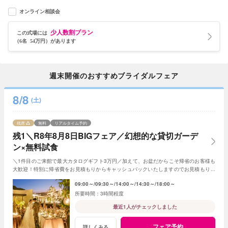
オンライン相談会
少人数割プラン
この式場には
（6名 54万円）があります
週末開催のおすすめブライダルフェア
8/8
(土)
残席
無料
リアルタイム予約
残1＼R8年8月8日BIGフェア／幻想的な貸切ガーデ
ン×無料試食
＼1件目のご来館で最大カタログギフト3万円／加えて、お盆だからこそ帰省のお客様も
大歓迎！特別に帰省費をお見積もりからキャッシュバックいたしますのでお見積もり作
成時にスタッフまでお申し付けください！
09:00～
09:30～
14:00～
14:30～
18:00～
3時間程度
最近1人がチェックしました
フェア予約
詳しくみる