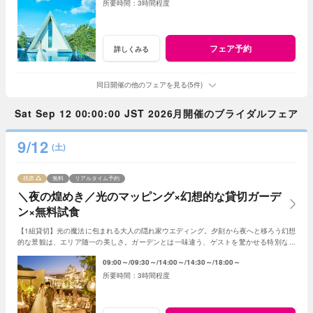
3時間程度
フェア予約
詳しくみる
同日開催の他のフェアを見る(5件)
Sat Sep 12 00:00:00 JST 2026月開催のブライダルフェア
9/12
(土)
残席
無料
リアルタイム予約
＼夜の煌めき／光のマッピング×幻想的な貸切ガーデ
ン×無料試食
【1組貸切】光の魔法に包まれる大人の隠れ家ウエディング。夕刻から夜へと移ろう幻想
的な景観は、エリア随一の美しさ。ガーデンとは一味違う、ゲストを驚かせる特別な光
の演出で、記憶に残る一夜を体験ください。
09:00～
09:30～
14:00～
14:30～
18:00～
3時間程度