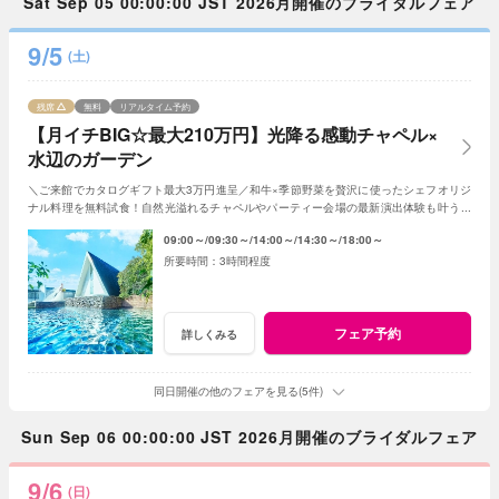
Sat Sep 05 00:00:00 JST 2026月開催のブライダルフェア
9/5
(土)
残席
無料
リアルタイム予約
【月イチBIG☆最大210万円】光降る感動チャペル×
水辺のガーデン
＼ご来館でカタログギフト最大3万円進呈／和牛×季節野菜を贅沢に使ったシェフオリジ
ナル料理を無料試食！自然光溢れるチャペルやパーティー会場の最新演出体験も叶う！
月1度のBIGフェアを楽しんで♪
09:00～
09:30～
14:00～
14:30～
18:00～
3時間程度
フェア予約
詳しくみる
同日開催の他のフェアを見る(5件)
Sun Sep 06 00:00:00 JST 2026月開催のブライダルフェア
9/6
(日)