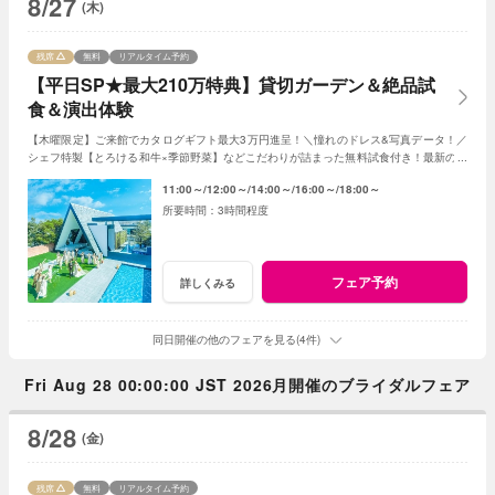
8/27
(木)
残席
無料
リアルタイム予約
【平日SP★最大210万特典】貸切ガーデン＆絶品試
食＆演出体験
【木曜限定】ご来館でカタログギフト最大3万円進呈！＼憧れのドレス&写真データ！／
シェフ特製【とろける和牛×季節野菜】などこだわりが詰まった無料試食付き！最新のマ
ッピング演出体験も◎プレミアムな一日を！
11:00～
12:00～
14:00～
16:00～
18:00～
3時間程度
フェア予約
詳しくみる
同日開催の他のフェアを見る(4件)
Fri Aug 28 00:00:00 JST 2026月開催のブライダルフェア
8/28
(金)
残席
無料
リアルタイム予約