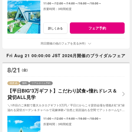
11:00～
12:00～
14:00～
16:00～
18:00～
3時間程度
フェア予約
詳しくみる
同日開催の他のフェアを見る(4件)
Fri Aug 21 00:00:00 JST 2026月開催のブライダルフェア
8/21
(金)
残席
無料
リアルタイム予約
【平日BIG*3万ギフト】こだわり試食×憧れドレス＆
貸切ALL見学
＼1件目のご来館で最大カタログギフト3万円／平日だからこそ貸切会場を堪能♪光*水*緑
溢れる貸切ガーデン＆チャペルで花嫁体験+*自然と笑顔溢れる空間でアットホームな1日
を☆平日限定特典でお得に叶う*
11:00～
12:00～
14:00～
16:00～
18:00～
3時間程度