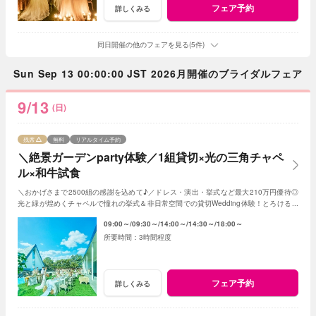
フェア予約
詳しくみる
同日開催の他のフェアを見る(5件)
Sun Sep 13 00:00:00 JST 2026月開催のブライダルフェア
9/13
(日)
残席
無料
リアルタイム予約
＼絶景ガーデンparty体験／1組貸切×光の三角チャペ
ル×和牛試食
＼おかげさまで2500組の感謝を込めて♪／ドレス・演出・挙式など最大210万円優待◎
光と緑が煌めくチャペルで憧れの挙式＆非日常空間での貸切Wedding体験！とろける和
牛の絶品試食＆最新ドレス見学も◎
09:00～
09:30～
14:00～
14:30～
18:00～
3時間程度
フェア予約
詳しくみる