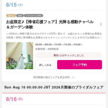
8/15
(土)
残席
無料
リアルタイム予約
お盆限定♪【帰省応援フェア】光降る感動チャペル
＆ガーデン体験
＼1件目のご来館で最大カタログギフト3万円／加えて、お盆だからこそ帰省のお客様も
大歓迎！特別に帰省費をお見積もりからキャッシュバックいたしますのでお見積もり作
成時にスタッフまでお申し付けください！
09:00～
09:30～
14:00～
14:30～
18:00～
3時間程度
最近1人がチェックしました
フェア予約
詳しくみる
同日開催の他のフェアを見る(5件)
Sun Aug 16 00:00:00 JST 2026月開催のブライダルフェア
8/16
(日)