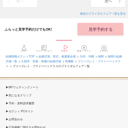
前へ
次へ
過去のブライダルフェア一覧を見る
見学予約する
ふらっと見学予約だけでもOK!
トップ
フォト・ムービー
フェア
料金・プラン
クチコミ
結婚情報ゼクシィTOP
結婚式場、挙式、披露宴会場
九州・沖縄
福岡
福岡の結婚
式場一覧
久留米・筑後・鳥栖の結婚式場
鳥栖駅
ブリーズレイ・プライベートテラ
ス
ブリーズレイ・プライベートテラスのブライダルフェア一覧
MYウェディングノート
気になるクリップ
予約・資料請求履歴
ゼクシィ PCサイト
お問合わせ
広告掲載に関するお問合わせ