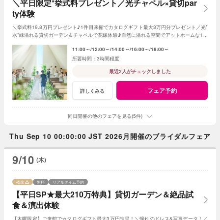
＼平日限定*挙式料プレゼント／光チャペル×貸切par
ty体験
＼挙式料19.8万円プレゼント♪1件目来館でカタログギフト最大3万円分プレゼント／光*
水*緑溢れる貸切ガーデン＆チャペルで花嫁体験♪自然に溢れる空間でアットホームな1日
を☆こだわりに合わせた特典でお得に叶う
11:00～
12:00～
14:00～
16:00～
18:00～
3時間程度
最近2人がチェックしました
フェア予約
詳しくみる
同日開催の他のフェアを見る(5件)
Thu Sep 10 00:00:00 JST 2026月開催のブライダルフェア
9/10
(木)
残席
無料
リアルタイム予約
【平日SP★最大210万特典】貸切ガーデン＆絶品試
食＆演出体験
【木曜限定】ご来館でカタログギフト最大3万円進呈！＼憧れのドレス&写真データ！／