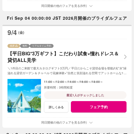
同日開催の他のフェアを見る(5件)
Fri Sep 04 00:00:00 JST 2026月開催のブライダルフェア
9/4
(金)
残席
無料
リアルタイム予約
【平日BIG*3万ギフト】こだわり試食×憧れドレス＆
貸切ALL見学
＼1件目のご来館で最大カタログギフト3万円／平日だからこそ貸切会場を堪能♪光*水*緑
溢れる貸切ガーデン＆チャペルで花嫁体験+*自然と笑顔溢れる空間でアットホームな1日
を☆平日限定特典でお得に叶う*
11:00～
12:00～
14:00～
16:00～
18:00～
3時間程度
最近1人がチェックしました
フェア予約
詳しくみる
同日開催の他のフェアを見る(5件)