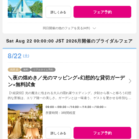
フェア予約
詳しくみる
同日開催の他のフェアを見る(4件)
Sat Aug 22 00:00:00 JST 2026月開催のブライダルフェア
8/22
(土)
残席
無料
リアルタイム予約
＼夜の煌めき／光のマッピング×幻想的な貸切ガーデ
ン×無料試食
【1組貸切】光の魔法に包まれる大人の隠れ家ウエディング。夕刻から夜へと移ろう幻想
的な景観は、エリア随一の美しさ。ガーデンとは一味違う、ゲストを驚かせる特別な光
の演出で、記憶に残る一夜を体験ください。
09:00～
09:30～
14:00～
14:30～
18:00～
3時間程度
フェア予約
詳しくみる