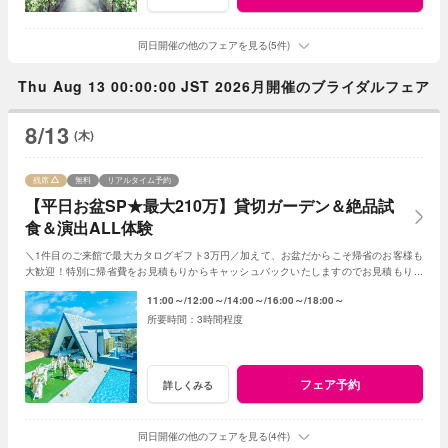
同日開催の他のフェアを見る(5件)
Thu Aug 13 00:00:00 JST 2026月開催のブライダルフェア
8/13
(木)
残席
無料
リアルタイム予約
【平日お盆SP★最大210万】貸切ガーデン＆絶品試
食＆演出ALL体験
＼1件目のご来館で最大カタログギフト3万円／加えて、お盆だからこそ帰省のお客様も
大歓迎！特別に帰省費をお見積もりからキャッシュバックいたしますのでお見積もり作
成時にスタッフまでお申し付けください！
11:00～
12:00～
14:00～
16:00～
18:00～
3時間程度
フェア予約
詳しくみる
同日開催の他のフェアを見る(4件)