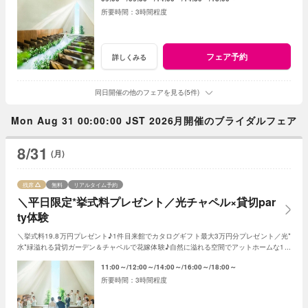
3時間程度
フェア予約
詳しくみる
同日開催の他のフェアを見る(5件)
Mon Aug 31 00:00:00 JST 2026月開催のブライダルフェア
8/31
(月)
残席
無料
リアルタイム予約
＼平日限定*挙式料プレゼント／光チャペル×貸切par
ty体験
＼挙式料19.8万円プレゼント♪1件目来館でカタログギフト最大3万円分プレゼント／光*
水*緑溢れる貸切ガーデン＆チャペルで花嫁体験♪自然に溢れる空間でアットホームな1日
を☆こだわりに合わせた特典でお得に叶う
11:00～
12:00～
14:00～
16:00～
18:00～
3時間程度