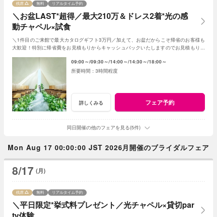
残席
無料
リアルタイム予約
＼お盆LAST*超得／最大210万＆ドレス2着*光の感
動チャペル×試食
＼1件目のご来館で最大カタログギフト3万円／加えて、お盆だからこそ帰省のお客様も
大歓迎！特別に帰省費をお見積もりからキャッシュバックいたしますのでお見積もり作
成時にスタッフまでお申し付けください！
09:00～
09:30～
14:00～
14:30～
18:00～
3時間程度
フェア予約
詳しくみる
同日開催の他のフェアを見る(5件)
Mon Aug 17 00:00:00 JST 2026月開催のブライダルフェア
8/17
(月)
残席
無料
リアルタイム予約
＼平日限定*挙式料プレゼント／光チャペル×貸切par
ty体験