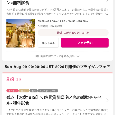
ン×無料試食
＼1件目のご来館で最大カタログギフト3万円／加えて、お盆だからこそ帰省のお客様も
大歓迎！特別に帰省費をお見積もりからキャッシュバックいたしますのでお見積もり作
成時にスタッフまでお申し付けください！
09:00～
09:30～
14:00～
14:30～
18:00～
3時間程度
最近1人がチェックしました
フェア予約
詳しくみる
同日開催の他のフェアを見る(5件)
Sun Aug 09 00:00:00 JST 2026月開催のブライダルフェア
8/9
(日)
イチオシ
残席
無料
リアルタイム予約
残△【お盆*BIG】＼絶景貸切邸宅／光の感動チャペ
ル×和牛試食
＼1件目のご来館で最大カタログギフト3万円／加えて、お盆だからこそ帰省のお客様も
大歓迎！特別に帰省費をお見積もりからキャッシュバックいたしますのでお見積もり作