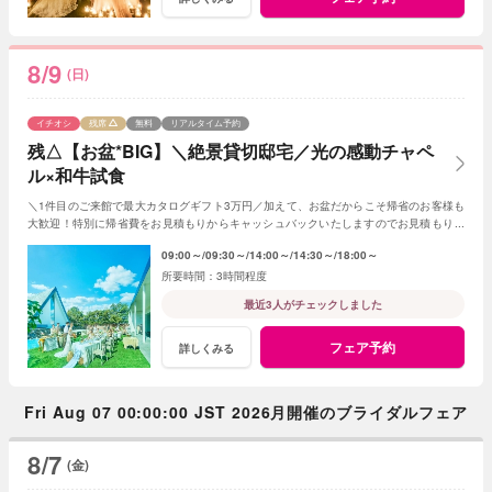
8/9
(日)
イチオシ
残席
無料
リアルタイム予約
残△【お盆*BIG】＼絶景貸切邸宅／光の感動チャペ
ル×和牛試食
＼1件目のご来館で最大カタログギフト3万円／加えて、お盆だからこそ帰省のお客様も
大歓迎！特別に帰省費をお見積もりからキャッシュバックいたしますのでお見積もり作
成時にスタッフまでお申し付けください！
09:00～
09:30～
14:00～
14:30～
18:00～
3時間程度
最近3人がチェックしました
フェア予約
詳しくみる
Fri Aug 07 00:00:00 JST 2026月開催のブライダルフェア
8/7
(金)