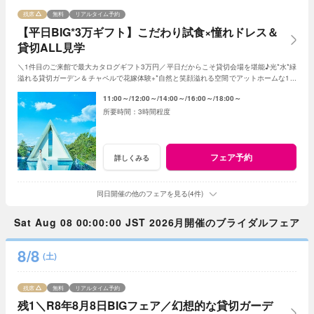
残席
無料
リアルタイム予約
【平日BIG*3万ギフト】こだわり試食×憧れドレス＆
貸切ALL見学
＼1件目のご来館で最大カタログギフト3万円／平日だからこそ貸切会場を堪能♪光*水*緑
溢れる貸切ガーデン＆チャペルで花嫁体験+*自然と笑顔溢れる空間でアットホームな1日
を☆平日限定特典でお得に叶う*
11:00～
12:00～
14:00～
16:00～
18:00～
3時間程度
フェア予約
詳しくみる
同日開催の他のフェアを見る(4件)
Sat Aug 08 00:00:00 JST 2026月開催のブライダルフェア
8/8
(土)
残席
無料
リアルタイム予約
残1＼R8年8月8日BIGフェア／幻想的な貸切ガーデ