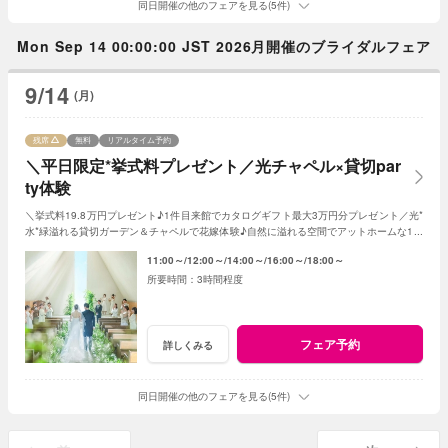
同日開催の他のフェアを見る(5件)
Mon Sep 14 00:00:00 JST 2026月開催のブライダルフェア
9/14
(月)
残席
無料
リアルタイム予約
＼平日限定*挙式料プレゼント／光チャペル×貸切par
ty体験
＼挙式料19.8万円プレゼント♪1件目来館でカタログギフト最大3万円分プレゼント／光*
水*緑溢れる貸切ガーデン＆チャペルで花嫁体験♪自然に溢れる空間でアットホームな1日
を☆こだわりに合わせた特典でお得に叶う
11:00～
12:00～
14:00～
16:00～
18:00～
3時間程度
フェア予約
詳しくみる
同日開催の他のフェアを見る(5件)