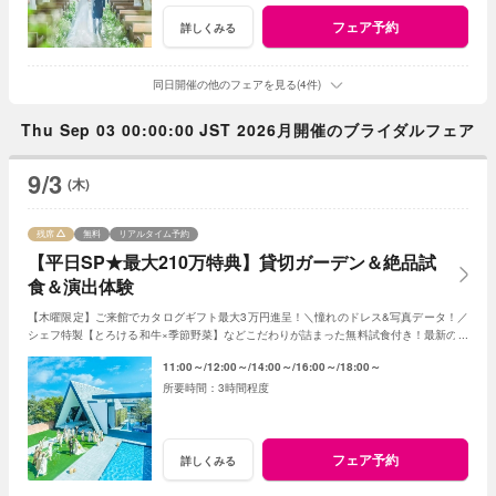
フェア予約
詳しくみる
同日開催の他のフェアを見る(4件)
Thu Sep 03 00:00:00 JST 2026月開催のブライダルフェア
9/3
(木)
残席
無料
リアルタイム予約
【平日SP★最大210万特典】貸切ガーデン＆絶品試
食＆演出体験
【木曜限定】ご来館でカタログギフト最大3万円進呈！＼憧れのドレス&写真データ！／
シェフ特製【とろける和牛×季節野菜】などこだわりが詰まった無料試食付き！最新のマ
ッピング演出体験も◎プレミアムな一日を！
11:00～
12:00～
14:00～
16:00～
18:00～
3時間程度
フェア予約
詳しくみる