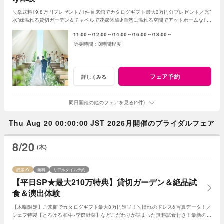
＼挙式料19.8万円プレゼント♪1件目来館でカタログギフト最大3万円分プレゼント／光*
水*緑溢れる貸切ガーデン＆チャペルで花嫁体験♪自然に溢れる空間でアットホームな1日
を☆こだわりに合わせた特典でお得に叶う
11:00～
12:00～
14:00～
16:00～
18:00～
3時間程度
フェア予約
詳しくみる
同日開催の他のフェアを見る(4件)
Thu Aug 20 00:00:00 JST 2026月開催のブライダルフェア
8/20
(木)
残席
無料
リアルタイム予約
【平日SP★最大210万特典】貸切ガーデン＆絶品試
食＆演出体験
【木曜限定】ご来館でカタログギフト最大3万円進呈！＼憧れのドレス&写真データ！／
シェフ特製【とろける和牛×季節野菜】などこだわりが詰まった無料試食付き！最新のマ
ッピング演出体験も◎プレミアムな一日を！