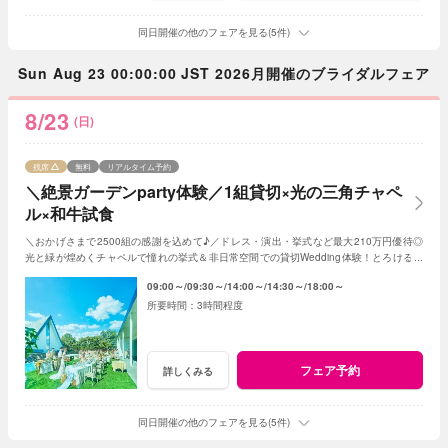
同日開催の他のフェアを見る(5件)
Sun Aug 23 00:00:00 JST 2026月開催のブライダルフェア
8/23
(日)
残席
無料
リアルタイム予約
＼絶景ガーデンparty体験／1組貸切×光の三角チャペ
ル×和牛試食
＼おかげさまで2500組の感謝を込めて♪／ドレス・演出・挙式など最大210万円優待◎
光と緑が煌めくチャペルで憧れの挙式＆非日常空間での貸切Wedding体験！とろける和
牛の絶品試食＆最新ドレス見学も◎
09:00～
09:30～
14:00～
14:30～
18:00～
3時間程度
フェア予約
詳しくみる
同日開催の他のフェアを見る(5件)