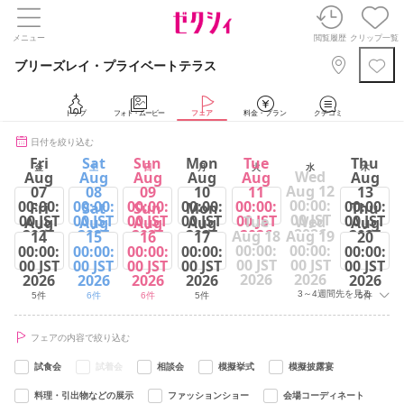
メニュー
閲覧履歴
クリップ一覧
ブリーズレイ・プライベートテラス
トップ
フォト・ムービー
フェア
料金・プラン
クチコミ
日付を絞り込む
Fri
Sat
Sun
Mon
Tue
Thu
金
土
日
月
火
水
木
Wed
Aug
Aug
Aug
Aug
Aug
Aug
Aug 12
07
08
09
10
11
13
00:00:
00:00:
00:00:
00:00:
00:00:
00:00:
00:00:
Fri
Sat
Sun
Mon
Thu
00 JST
00 JST
00 JST
00 JST
00 JST
00 JST
00 JST
Tue
Wed
Aug
Aug
Aug
Aug
Aug
2026
2026
2026
2026
2026
2026
2026
Aug 18
Aug 19
14
15
16
17
20
00:00:
00:00:
00:00:
00:00:
00:00:
00:00:
00:00:
5件
6件
6件
5件
6件
5件
00 JST
00 JST
00 JST
00 JST
00 JST
00 JST
00 JST
2026
2026
2026
2026
2026
2026
2026
3～4週間先を見る
5件
6件
6件
5件
5件
フェアの内容で絞り込む
試食会
試着会
相談会
模擬挙式
模擬披露宴
料理・引出物などの展示
ファッションショー
会場コーディネート