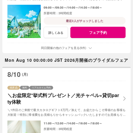
成時にスタッフまでお申し付けください！
09:00～
09:30～
14:00～
14:30～
18:00～
3時間程度
最近3人がチェックしました
フェア予約
詳しくみる
同日開催の他のフェアを見る(5件)
Mon Aug 10 00:00:00 JST 2026月開催のブライダルフェア
8/10
(月)
残席
無料
リアルタイム予約
＼お盆限定*挙式料プレゼント／光チャペル×貸切par
ty体験
＼1件目のご来館で最大カタログギフト3万円／加えて、お盆だからこそ帰省のお客様も
大歓迎！特別に帰省費をお見積もりからキャッシュバックいたしますのでお見積もり作
成時にスタッフまでお申し付けください！
11:00～
12:00～
14:00～
16:00～
18:00～
3時間程度