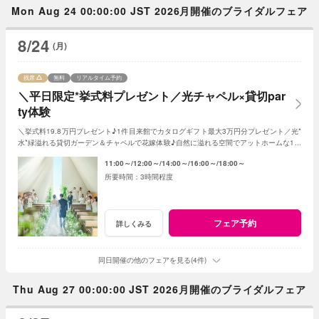
Mon Aug 24 00:00:00 JST 2026月開催のブライダルフェア
8/24
(月)
残席
無料
リアルタイム予約
＼平日限定*挙式料プレゼント／光チャペル×貸切par
ty体験
＼挙式料19.8万円プレゼント♪1件目来館でカタログギフト最大3万円分プレゼント／光*
水*緑溢れる貸切ガーデン＆チャペルで花嫁体験♪自然に溢れる空間でアットホームな1日
を☆こだわりに合わせた特典でお得に叶う
11:00～
12:00～
14:00～
16:00～
18:00～
3時間程度
フェア予約
詳しくみる
同日開催の他のフェアを見る(4件)
Thu Aug 27 00:00:00 JST 2026月開催のブライダルフェア