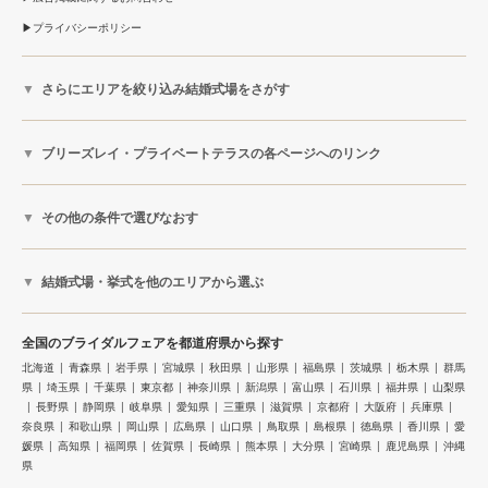
プライバシーポリシー
さらにエリアを絞り込み結婚式場をさがす
ブリーズレイ・プライベートテラスの各ページへのリンク
その他の条件で選びなおす
結婚式場・挙式を他のエリアから選ぶ
全国のブライダルフェアを都道府県から探す
北海道
青森県
岩手県
宮城県
秋田県
山形県
福島県
茨城県
栃木県
群馬
県
埼玉県
千葉県
東京都
神奈川県
新潟県
富山県
石川県
福井県
山梨県
長野県
静岡県
岐阜県
愛知県
三重県
滋賀県
京都府
大阪府
兵庫県
奈良県
和歌山県
岡山県
広島県
山口県
鳥取県
島根県
徳島県
香川県
愛
媛県
高知県
福岡県
佐賀県
長崎県
熊本県
大分県
宮崎県
鹿児島県
沖縄
県