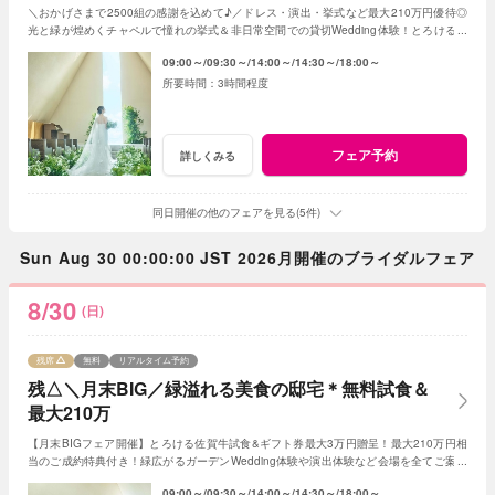
＼おかげさまで2500組の感謝を込めて♪／ドレス・演出・挙式など最大210万円優待◎
光と緑が煌めくチャペルで憧れの挙式＆非日常空間での貸切Wedding体験！とろける和
牛の絶品試食＆最新ドレス見学も◎
09:00～
09:30～
14:00～
14:30～
18:00～
3時間程度
フェア予約
詳しくみる
同日開催の他のフェアを見る(5件)
Sun Aug 30 00:00:00 JST 2026月開催のブライダルフェア
8/30
(日)
残席
無料
リアルタイム予約
残△＼月末BIG／緑溢れる美食の邸宅＊無料試食＆
最大210万
【月末BIGフェア開催】とろける佐賀牛試食&ギフト券最大3万円贈呈！最大210万円相
当のご成約特典付き！緑広がるガーデンWedding体験や演出体験など会場を全てご案内
◎人気の新作ドレスもご見学可能
09:00～
09:30～
14:00～
14:30～
18:00～