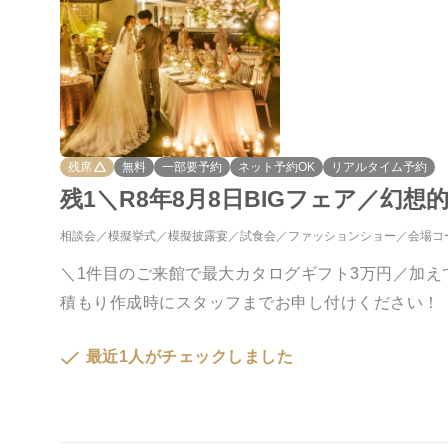
残席
無料
一部要予約
ネット予約OK
リアルタイム予約
残1＼R8年8月8日BIGフェア／幻
相談会
模擬挙式
模擬披露宴
試食会
ファッションショー
会場コ
＼1件目のご来館で最大カタログギフト3万円／加
積もり作成時にスタッフまでお申し付けください！
最近1人がチェックしました