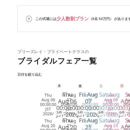
少人数割プラン
この式場には
（6名 54万円） がありま
ブリーズレイ・プライベートテラスの
ブライダルフェア一覧
日付を絞り込む
木
金
土
日
Thu
Fri Aug
Sat Aug
S
Thu
Fri Aug
Sat Aug
Sun
Aug 06
07
08
Aug 09
Au
Aug 06
07
08
Aug
00:00:00
00:00:00
00:00:00
00:00:00
00:
00:00:00
00:00:00
00:00:00
00:0
JST
JST
JST
JST
5件
5件
6件
6件
JST 2026
JST 2026
JST 2026
JST 
2026/
2026/
2026/
2026/
2
Thu
Fri Aug
Sat Aug
S
Thu
Fri Aug
Sat Aug
Sun
Aug 20
21
22
Aug 23
Au
Aug 20
21
22
Aug