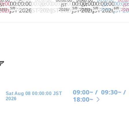
00:00
00:00:00
00:00:00
00:00:00
00:00:00
00:00:00
00:00
0:00
00:00:00
00:00:00
00:00:00
00:00:00
00:00:00
00:00
JST
JST
JST
JST
JST
JST
JST
5件
5件
5件
6件
2026
JST 2026
JST 2026
JST 2026
JST 2026
JST 2026
JST 2
026/
2026/
2026/
2026/
2026/
2026/
202
ア
09:00~ /
09:30~ /
Sat Aug 08 00:00:00 JST
18:00~
2026