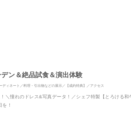
ガーデン＆絶品試食＆演出体験
ーディネート
料理・引出物などの展示
【成約特典】
アクセス
呈！＼憧れのドレス&写真データ！／シェフ特製【とろける和
日を！