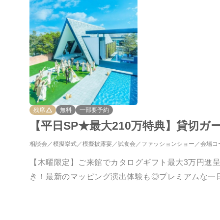
残席
無料
一部要予約
【平日SP★最大210万特典】貸切
相談会
模擬挙式
模擬披露宴
試食会
ファッションショー
会場コ
【木曜限定】ご来館でカタログギフト最大3万円進
き！最新のマッピング演出体験も◎プレミアムな一