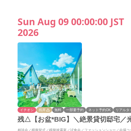
Sun Aug 09 00:00:00 JST
2026
イチオシ
残席
無料
一部要予約
ネット予約OK
リアルタ
残△【お盆*BIG】＼絶景貸切邸宅／
相談会
模擬挙式
模擬披露宴
試食会
ファッションショー
会場コ