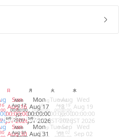
日
月
火
水
ug
Sun
Mon
Tue Aug
Wed
n
Mon
Tue Aug
Wed
16
Aug 17
18
Aug 19
Aug 16
Aug 17
18
Aug 19
:00
00:00:00
00:00:00
00:00:00
:00
00:00:00
00:00:00
00:00:00
00:00:00
JST
JST
JST
6件
5件
026
JST 2026
JST 2026
JST 2026
JST 2026
6/
2026/
2026/
2026/
ug
Sun
Mon
Tue Sep
Wed
n
Mon
Tue Sep
Wed
30
Aug 31
01
Sep 02
Aug 30
Aug 31
01
Sep 02