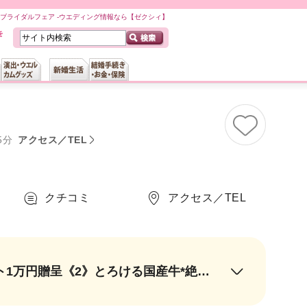
ブライダルフェア -ウエディング情報なら【ゼクシィ】
5分
アクセス／TEL
クチコミ
アクセス／TEL
＼8月限定*／《1》ご来館特典*ギフト券2万円贈呈＊1件目なら、さらにギフト1万円贈呈《2》とろける国産牛*絶品試食《3》SNSで大人気★最新演出体験