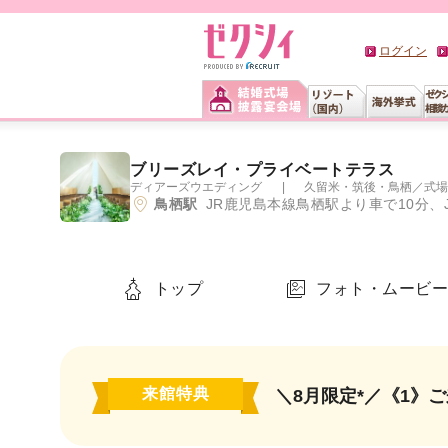
ログイン
ブリーズレイ・プライベートテラス
ディアーズウエディング
久留米・筑後・鳥栖
／
式場
鳥栖駅
JR鹿児島本線鳥栖駅より車で10分、
トップ
フォト・ムービ
来館特典