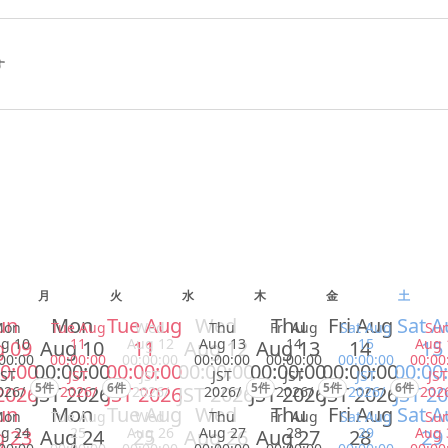
す
月
火
水
木
金
土
un
Mon
Tue Aug
Wed
Thu
Fri Aug
Sat A
Mon
Tue Aug
Wed
Thu
Fri Aug
Sat Aug
Su
g 10
11
Aug 12
Aug 13
14
15
Aug 
 09
Aug 10
11
Aug 12
Aug 13
14
15
00:00
00:00:00
00:00:00
00:00:00
00:00:00
00:00:00
00:00
0:00
00:00:00
00:00:00
00:00:00
00:00:00
00:00:00
00:00
JST
JST
JST
JST
JST
JST
JST
5件
6件
5件
5件
6件
2026
JST 2026
JST 2026
JST 2026
JST 2026
JST 2026
JST 2
026/
2026/
2026/
2026/
2026/
2026/
202
un
Mon
Tue Aug
Wed
Thu
Fri Aug
Sat A
Mon
Tue Aug
Wed
Thu
Fri Aug
Sat Aug
Su
g 24
25
Aug 26
Aug 27
28
29
Aug 
 23
Aug 24
25
Aug 26
Aug 27
28
29