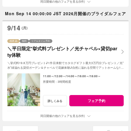
同日開催の他のフェアを見る(5件)
Mon Sep 14 00:00:00 JST 2026月開催のブライダルフェア
9/14
(月)
残席
無料
リアルタイム予約
＼平日限定*挙式料プレゼント／光チャペル×貸切par
ty体験
＼挙式料19.8万円プレゼント♪1件目来館でカタログギフト最大3万円分プレゼント／光*
水*緑溢れる貸切ガーデン＆チャペルで花嫁体験♪自然に溢れる空間でアットホームな1日
を☆こだわりに合わせた特典でお得に叶う
11:00～
12:00～
14:00～
16:00～
18:00～
3時間程度
フェア予約
詳しくみる
同日開催の他のフェアを見る(5件)