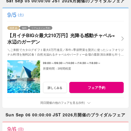
Sat Sep 05 00:00:00 JST 2026月開催のブライダルフェア
9/5
(土)
残席
無料
リアルタイム予約
【月イチBIG☆最大210万円】光降る感動チャペル×
水辺のガーデン
＼ご来館でカタログギフト最大3万円進呈／和牛×季節野菜を贅沢に使ったシェフオリジ
ナル料理を無料試食！自然光溢れるチャペルやパーティー会場の最新演出体験も叶う！
月1度のBIGフェアを楽しんで♪
09:00～
09:30～
14:00～
14:30～
18:00～
3時間程度
フェア予約
詳しくみる
同日開催の他のフェアを見る(5件)
Sun Sep 06 00:00:00 JST 2026月開催のブライダルフェア
9/6
(日)