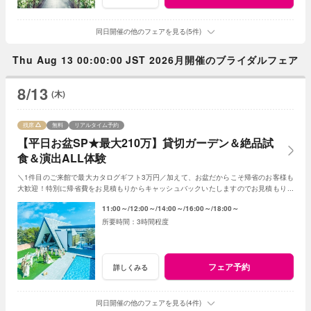
同日開催の他のフェアを見る(5件)
Thu Aug 13 00:00:00 JST 2026月開催のブライダルフェア
8/13
(木)
残席
無料
リアルタイム予約
【平日お盆SP★最大210万】貸切ガーデン＆絶品試
食＆演出ALL体験
＼1件目のご来館で最大カタログギフト3万円／加えて、お盆だからこそ帰省のお客様も
大歓迎！特別に帰省費をお見積もりからキャッシュバックいたしますのでお見積もり作
成時にスタッフまでお申し付けください！
11:00～
12:00～
14:00～
16:00～
18:00～
3時間程度
フェア予約
詳しくみる
同日開催の他のフェアを見る(4件)