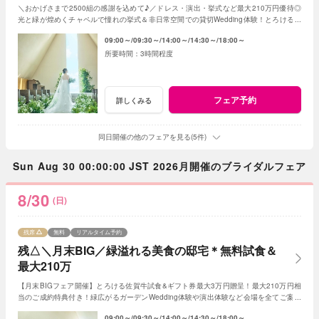
＼おかげさまで2500組の感謝を込めて♪／ドレス・演出・挙式など最大210万円優待◎
光と緑が煌めくチャペルで憧れの挙式＆非日常空間での貸切Wedding体験！とろける和
牛の絶品試食＆最新ドレス見学も◎
09:00～
09:30～
14:00～
14:30～
18:00～
3時間程度
フェア予約
詳しくみる
同日開催の他のフェアを見る(5件)
Sun Aug 30 00:00:00 JST 2026月開催のブライダルフェア
8/30
(日)
残席
無料
リアルタイム予約
残△＼月末BIG／緑溢れる美食の邸宅＊無料試食＆
最大210万
【月末BIGフェア開催】とろける佐賀牛試食&ギフト券最大3万円贈呈！最大210万円相
当のご成約特典付き！緑広がるガーデンWedding体験や演出体験など会場を全てご案内
◎人気の新作ドレスもご見学可能
09:00～
09:30～
14:00～
14:30～
18:00～