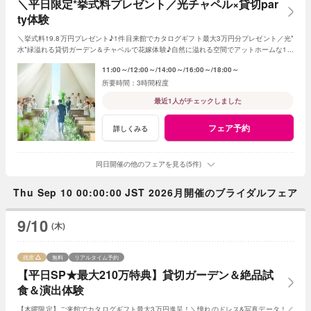
＼平日限定*挙式料プレゼント／光チャペル×貸切par
ty体験
＼挙式料19.8万円プレゼント♪1件目来館でカタログギフト最大3万円分プレゼント／光*
水*緑溢れる貸切ガーデン＆チャペルで花嫁体験♪自然に溢れる空間でアットホームな1日
を☆こだわりに合わせた特典でお得に叶う
11:00～
12:00～
14:00～
16:00～
18:00～
3時間程度
最近1人がチェックしました
フェア予約
詳しくみる
同日開催の他のフェアを見る(5件)
Thu Sep 10 00:00:00 JST 2026月開催のブライダルフェア
9/10
(木)
残席
無料
リアルタイム予約
【平日SP★最大210万特典】貸切ガーデン＆絶品試
食＆演出体験
【木曜限定】ご来館でカタログギフト最大3万円進呈！＼憧れのドレス&写真データ！／