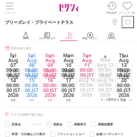
メニュー
閲覧履歴
クリップ一覧
ブリーズレイ・プライベートテラス
トップ
フォト・ムービー
フェア
料金・プラン
クチコミ
日付を絞り込む
Fri
Sat
Sun
Mon
Tue
Thu
金
土
日
月
火
水
木
Wed
Aug
Aug
Aug
Aug
Aug
Aug
Aug 12
07
08
09
10
11
13
00:00:
00:00:
00:00:
00:00:
00:00:
00:00:
00:00:
Fri
Sat
Sun
Mon
Thu
00 JST
00 JST
00 JST
00 JST
00 JST
00 JST
00 JST
Tue
Wed
Aug
Aug
Aug
Aug
Aug
2026
2026
2026
2026
2026
2026
2026
Aug 18
Aug 19
14
15
16
17
20
00:00:
00:00:
00:00:
00:00:
00:00:
00:00:
00:00:
5件
6件
6件
5件
6件
5件
00 JST
00 JST
00 JST
00 JST
00 JST
00 JST
00 JST
2026
2026
2026
2026
2026
2026
2026
3～4週間先を見る
5件
6件
6件
5件
5件
フェアの内容で絞り込む
試食会
試着会
相談会
模擬挙式
模擬披露宴
料理・引出物などの展示
ファッションショー
会場コーディネート