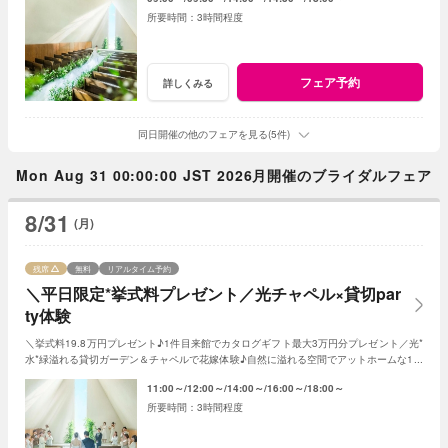
3時間程度
フェア予約
詳しくみる
同日開催の他のフェアを見る(5件)
Mon Aug 31 00:00:00 JST 2026月開催のブライダルフェア
8/31
(月)
残席
無料
リアルタイム予約
＼平日限定*挙式料プレゼント／光チャペル×貸切par
ty体験
＼挙式料19.8万円プレゼント♪1件目来館でカタログギフト最大3万円分プレゼント／光*
水*緑溢れる貸切ガーデン＆チャペルで花嫁体験♪自然に溢れる空間でアットホームな1日
を☆こだわりに合わせた特典でお得に叶う
11:00～
12:00～
14:00～
16:00～
18:00～
3時間程度