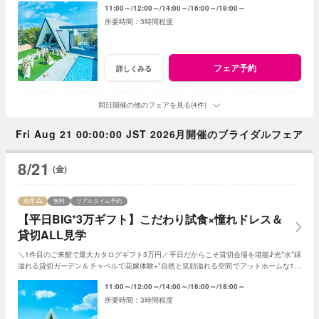
11:00～
12:00～
14:00～
16:00～
18:00～
3時間程度
フェア予約
詳しくみる
同日開催の他のフェアを見る(4件)
Fri Aug 21 00:00:00 JST 2026月開催のブライダルフェア
8/21
(金)
残席
無料
リアルタイム予約
【平日BIG*3万ギフト】こだわり試食×憧れドレス＆
貸切ALL見学
＼1件目のご来館で最大カタログギフト3万円／平日だからこそ貸切会場を堪能♪光*水*緑
溢れる貸切ガーデン＆チャペルで花嫁体験+*自然と笑顔溢れる空間でアットホームな1日
を☆平日限定特典でお得に叶う*
11:00～
12:00～
14:00～
16:00～
18:00～
3時間程度