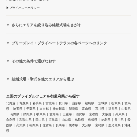
プライバシーポリシー
さらにエリアを絞り込み結婚式場をさがす
ブリーズレイ・プライベートテラスの各ページへのリンク
その他の条件で選びなおす
結婚式場・挙式を他のエリアから選ぶ
全国のブライダルフェアを都道府県から探す
北海道
青森県
岩手県
宮城県
秋田県
山形県
福島県
茨城県
栃木県
群馬
県
埼玉県
千葉県
東京都
神奈川県
新潟県
富山県
石川県
福井県
山梨県
長野県
静岡県
岐阜県
愛知県
三重県
滋賀県
京都府
大阪府
兵庫県
奈良県
和歌山県
岡山県
広島県
山口県
鳥取県
島根県
徳島県
香川県
愛
媛県
高知県
福岡県
佐賀県
長崎県
熊本県
大分県
宮崎県
鹿児島県
沖縄
県