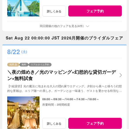
フェア予約
詳しくみる
同日開催の他のフェアを見る(4件)
Sat Aug 22 00:00:00 JST 2026月開催のブライダルフェア
8/22
(土)
残席
無料
リアルタイム予約
＼夜の煌めき／光のマッピング×幻想的な貸切ガーデ
ン×無料試食
【1組貸切】光の魔法に包まれる大人の隠れ家ウエディング。夕刻から夜へと移ろう幻想
的な景観は、エリア随一の美しさ。ガーデンとは一味違う、ゲストを驚かせる特別な光
の演出で、記憶に残る一夜を体験ください。
09:00～
09:30～
14:00～
14:30～
18:00～
3時間程度
フェア予約
詳しくみる