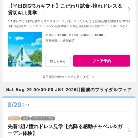
【平日BIG*3万ギフト】こだわり試食×憧れドレス＆
貸切ALL見学
＼1件目のご来館で最大カタログギフト3万円／平日だからこそ貸切会場を堪能♪光*水*緑
溢れる貸切ガーデン＆チャペルで花嫁体験+*自然と笑顔溢れる空間でアットホームな1日
を☆平日限定特典でお得に叶う*
11:00～
12:00～
14:00～
16:00～
18:00～
3時間程度
フェア予約
詳しくみる
同日開催の他のフェアを見る(4件)
Sat Aug 29 00:00:00 JST 2026月開催のブライダルフェア
8/29
(土)
残席
無料
リアルタイム予約
先着1組♪憧れドレス見学【光降る感動チャペル＆ガ
ーデン体験】