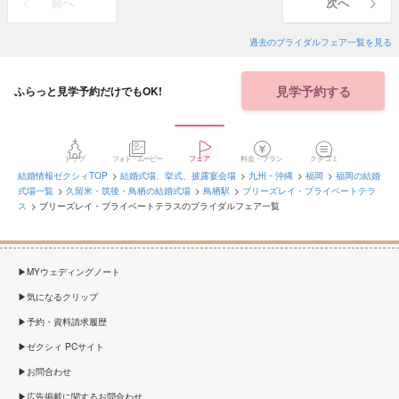
前へ
次へ
過去のブライダルフェア一覧を見る
見学予約する
ふらっと見学予約だけでもOK!
トップ
フォト・ムービー
フェア
料金・プラン
クチコミ
結婚情報ゼクシィTOP
結婚式場、挙式、披露宴会場
九州・沖縄
福岡
福岡の結婚
式場一覧
久留米・筑後・鳥栖の結婚式場
鳥栖駅
ブリーズレイ・プライベートテラ
ス
ブリーズレイ・プライベートテラスのブライダルフェア一覧
MYウェディングノート
気になるクリップ
予約・資料請求履歴
ゼクシィ PCサイト
お問合わせ
広告掲載に関するお問合わせ