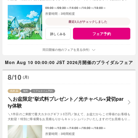
成時にスタッフまでお申し付けください！
09:00～
09:30～
14:00～
14:30～
18:00～
3時間程度
最近3人がチェックしました
フェア予約
詳しくみる
同日開催の他のフェアを見る(5件)
Mon Aug 10 00:00:00 JST 2026月開催のブライダルフェア
8/10
(月)
残席
無料
リアルタイム予約
＼お盆限定*挙式料プレゼント／光チャペル×貸切par
ty体験
＼1件目のご来館で最大カタログギフト3万円／加えて、お盆だからこそ帰省のお客様も
大歓迎！特別に帰省費をお見積もりからキャッシュバックいたしますのでお見積もり作
成時にスタッフまでお申し付けください！
11:00～
12:00～
14:00～
16:00～
18:00～
3時間程度