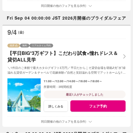
同日開催の他のフェアを見る(5件)
Fri Sep 04 00:00:00 JST 2026月開催のブライダルフェア
9/4
(金)
残席
無料
リアルタイム予約
【平日BIG*3万ギフト】こだわり試食×憧れドレス＆
貸切ALL見学
＼1件目のご来館で最大カタログギフト3万円／平日だからこそ貸切会場を堪能♪光*水*緑
溢れる貸切ガーデン＆チャペルで花嫁体験+*自然と笑顔溢れる空間でアットホームな1日
を☆平日限定特典でお得に叶う*
11:00～
12:00～
14:00～
16:00～
18:00～
3時間程度
最近1人がチェックしました
フェア予約
詳しくみる
同日開催の他のフェアを見る(5件)