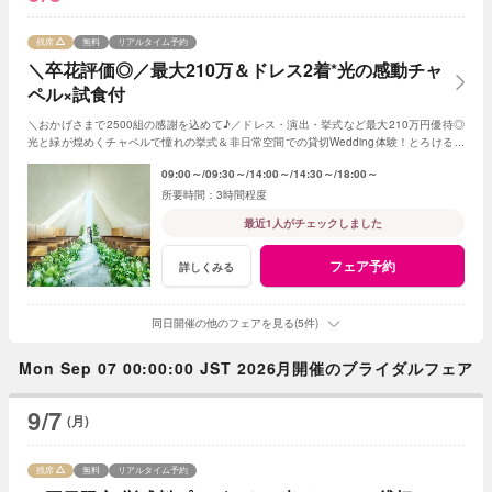
残席
無料
リアルタイム予約
＼卒花評価◎／最大210万＆ドレス2着*光の感動チャ
ペル×試食付
＼おかげさまで2500組の感謝を込めて♪／ドレス・演出・挙式など最大210万円優待◎
光と緑が煌めくチャペルで憧れの挙式＆非日常空間での貸切Wedding体験！とろける和
牛の絶品試食＆最新ドレス見学も◎
09:00～
09:30～
14:00～
14:30～
18:00～
3時間程度
最近1人がチェックしました
フェア予約
詳しくみる
同日開催の他のフェアを見る(5件)
Mon Sep 07 00:00:00 JST 2026月開催のブライダルフェア
9/7
(月)
残席
無料
リアルタイム予約