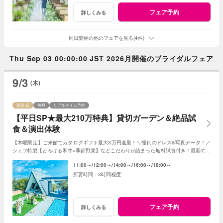
フェア予約
詳しくみる
同日開催の他のフェアを見る(4件)
Thu Sep 03 00:00:00 JST 2026月開催のブライダルフェア
9/3
(木)
残席
無料
リアルタイム予約
【平日SP★最大210万特典】貸切ガーデン＆絶品試
食＆演出体験
【木曜限定】ご来館でカタログギフト最大3万円進呈！＼憧れのドレス&写真データ！／
シェフ特製【とろける和牛×季節野菜】などこだわりが詰まった無料試食付き！最新のマ
ッピング演出体験も◎プレミアムな一日を！
11:00～
12:00～
14:00～
16:00～
18:00～
3時間程度
フェア予約
詳しくみる