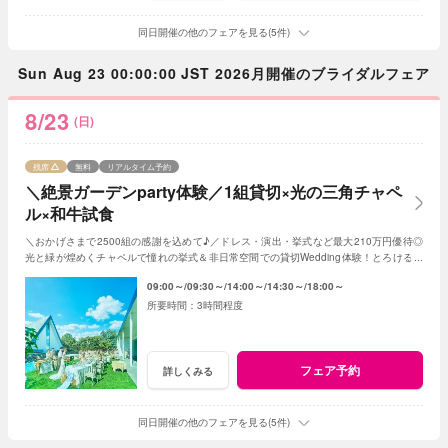
同日開催の他のフェアを見る(5件)
Sun Aug 23 00:00:00 JST 2026月開催のブライダルフェア
8/23
(日)
残席
無料
リアルタイム予約
＼絶景ガーデンparty体験／1組貸切×光の三角チャペ
ル×和牛試食
＼おかげさまで2500組の感謝を込めて♪／ドレス・演出・挙式など最大210万円優待◎
光と緑が煌めくチャペルで憧れの挙式＆非日常空間での貸切Wedding体験！とろける和
牛の絶品試食＆最新ドレス見学も◎
09:00～
09:30～
14:00～
14:30～
18:00～
3時間程度
フェア予約
詳しくみる
同日開催の他のフェアを見る(5件)