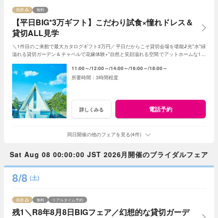
残席
無料
【平日BIG*3万ギフト】こだわり試食×憧れドレス＆
貸切ALL見学
＼1件目のご来館で最大カタログギフト3万円／平日だからこそ貸切会場を堪能♪光*水*緑
溢れる貸切ガーデン＆チャペルで花嫁体験+*自然と笑顔溢れる空間でアットホームな1日
を☆平日限定特典でお得に叶う*
11:00～
12:00～
14:00～
16:00～
18:00～
3時間程度
電話予約
詳しくみる
同日開催の他のフェアを見る(4件)
Sat Aug 08 00:00:00 JST 2026月開催のブライダルフェア
8/8
(土)
残席
無料
リアルタイム予約
残1＼R8年8月8日BIGフェア／幻想的な貸切ガーデ