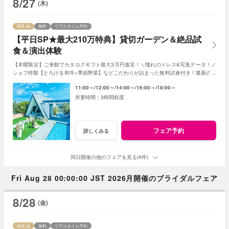
8/27
(木)
残席
無料
リアルタイム予約
【平日SP★最大210万特典】貸切ガーデン＆絶品試
食＆演出体験
【木曜限定】ご来館でカタログギフト最大3万円進呈！＼憧れのドレス&写真データ！／
シェフ特製【とろける和牛×季節野菜】などこだわりが詰まった無料試食付き！最新のマ
ッピング演出体験も◎プレミアムな一日を！
11:00～
12:00～
14:00～
16:00～
18:00～
3時間程度
フェア予約
詳しくみる
同日開催の他のフェアを見る(4件)
Fri Aug 28 00:00:00 JST 2026月開催のブライダルフェア
8/28
(金)
残席
無料
リアルタイム予約