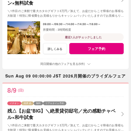
ン×無料試食
＼1件目のご来館で最大カタログギフト3万円／加えて、お盆だからこそ帰省のお客様も
大歓迎！特別に帰省費をお見積もりからキャッシュバックいたしますのでお見積もり作
成時にスタッフまでお申し付けください！
09:00～
09:30～
14:00～
14:30～
18:00～
3時間程度
最近1人がチェックしました
フェア予約
詳しくみる
同日開催の他のフェアを見る(5件)
Sun Aug 09 00:00:00 JST 2026月開催のブライダルフェア
8/9
(日)
イチオシ
残席
無料
リアルタイム予約
残△【お盆*BIG】＼絶景貸切邸宅／光の感動チャペ
ル×和牛試食
＼1件目のご来館で最大カタログギフト3万円／加えて、お盆だからこそ帰省のお客様も
大歓迎！特別に帰省費をお見積もりからキャッシュバックいたしますのでお見積もり作