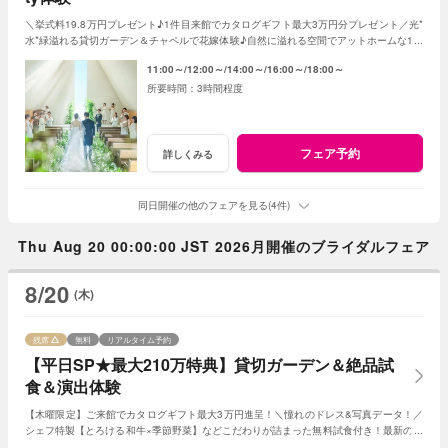
＼挙式料19.8万円プレゼント♪1件目来館でカタログギフト最大3万円分プレゼント／光*
水*緑溢れる貸切ガーデン＆チャペルで花嫁体験♪自然に溢れる空間でアットホームな1日
を☆こだわりに合わせた特典でお得に叶う
11:00～
12:00～
14:00～
16:00～
18:00～
3時間程度
フェア予約
詳しくみる
同日開催の他のフェアを見る(4件)
Thu Aug 20 00:00:00 JST 2026月開催のブライダルフェア
8/20
(木)
残席
無料
リアルタイム予約
【平日SP★最大210万特典】貸切ガーデン＆絶品試
食＆演出体験
【木曜限定】ご来館でカタログギフト最大3万円進呈！＼憧れのドレス&写真データ！／
シェフ特製【とろける和牛×季節野菜】などこだわりが詰まった無料試食付き！最新のマ
ッピング演出体験も◎プレミアムな一日を！