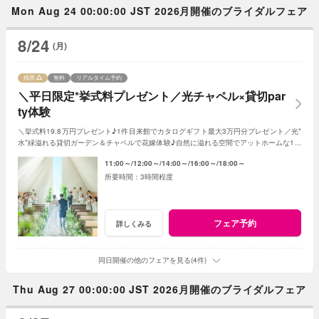
Mon Aug 24 00:00:00 JST 2026月開催のブライダルフェア
8/24
(月)
残席
無料
リアルタイム予約
＼平日限定*挙式料プレゼント／光チャペル×貸切par
ty体験
＼挙式料19.8万円プレゼント♪1件目来館でカタログギフト最大3万円分プレゼント／光*
水*緑溢れる貸切ガーデン＆チャペルで花嫁体験♪自然に溢れる空間でアットホームな1日
を☆こだわりに合わせた特典でお得に叶う
11:00～
12:00～
14:00～
16:00～
18:00～
3時間程度
フェア予約
詳しくみる
同日開催の他のフェアを見る(4件)
Thu Aug 27 00:00:00 JST 2026月開催のブライダルフェア