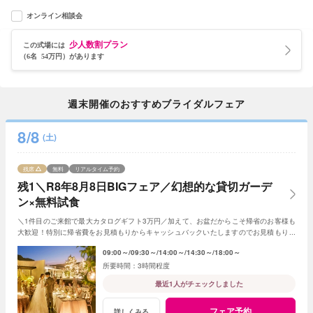
オンライン相談会
少人数割プラン
この式場には
（6名 54万円）があります
週末開催のおすすめブライダルフェア
8/8
(土)
残席
無料
リアルタイム予約
残1＼R8年8月8日BIGフェア／幻想的な貸切ガーデ
ン×無料試食
＼1件目のご来館で最大カタログギフト3万円／加えて、お盆だからこそ帰省のお客様も
大歓迎！特別に帰省費をお見積もりからキャッシュバックいたしますのでお見積もり作
成時にスタッフまでお申し付けください！
09:00～
09:30～
14:00～
14:30～
18:00～
3時間程度
最近1人がチェックしました
フェア予約
詳しくみる