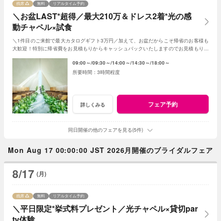
残席
無料
リアルタイム予約
＼お盆LAST*超得／最大210万＆ドレス2着*光の感
動チャペル×試食
＼1件目のご来館で最大カタログギフト3万円／加えて、お盆だからこそ帰省のお客様も
大歓迎！特別に帰省費をお見積もりからキャッシュバックいたしますのでお見積もり作
成時にスタッフまでお申し付けください！
09:00～
09:30～
14:00～
14:30～
18:00～
3時間程度
フェア予約
詳しくみる
同日開催の他のフェアを見る(5件)
Mon Aug 17 00:00:00 JST 2026月開催のブライダルフェア
8/17
(月)
残席
無料
リアルタイム予約
＼平日限定*挙式料プレゼント／光チャペル×貸切par
ty体験