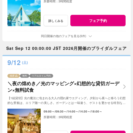
3時間程度
フェア予約
詳しくみる
同日開催の他のフェアを見る(5件)
Sat Sep 12 00:00:00 JST 2026月開催のブライダルフェア
9/12
(土)
残席
無料
リアルタイム予約
＼夜の煌めき／光のマッピング×幻想的な貸切ガーデ
ン×無料試食
【1組貸切】光の魔法に包まれる大人の隠れ家ウエディング。夕刻から夜へと移ろう幻想
的な景観は、エリア随一の美しさ。ガーデンとは一味違う、ゲストを驚かせる特別な光
の演出で、記憶に残る一夜を体験ください。
09:00～
09:30～
14:00～
14:30～
18:00～
3時間程度