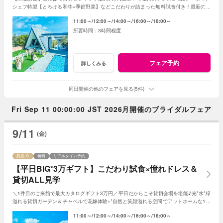
シェフ特製【とろける和牛×季節野菜】などこだわりが詰まった無料試食付き！最新のマ
ッピング演出体験も◎プレミアムな一日を！
11:00～
12:00～
14:00～
16:00～
18:00～
3時間程度
フェア予約
詳しくみる
同日開催の他のフェアを見る(5件)
Fri Sep 11 00:00:00 JST 2026月開催のブライダルフェア
9/11
(金)
残席
無料
リアルタイム予約
【平日BIG*3万ギフト】こだわり試食×憧れドレス＆
貸切ALL見学
＼1件目のご来館で最大カタログギフト3万円／平日だからこそ貸切会場を堪能♪光*水*緑
溢れる貸切ガーデン＆チャペルで花嫁体験+*自然と笑顔溢れる空間でアットホームな1日
を☆平日限定特典でお得に叶う*
11:00～
12:00～
14:00～
16:00～
18:00～