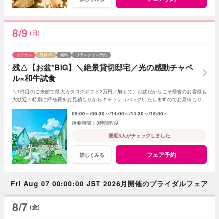
8/9
(日)
イチオシ
残席
無料
リアルタイム予約
残△【お盆*BIG】＼絶景貸切邸宅／光の感動チャペ
ル×和牛試食
＼1件目のご来館で最大カタログギフト3万円／加えて、お盆だからこそ帰省のお客様も
大歓迎！特別に帰省費をお見積もりからキャッシュバックいたしますのでお見積もり作
成時にスタッフまでお申し付けください！
09:00～
09:30～
14:00～
14:30～
18:00～
3時間程度
最近3人がチェックしました
フェア予約
詳しくみる
Fri Aug 07 00:00:00 JST 2026月開催のブライダルフェア
8/7
(金)