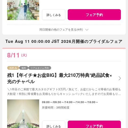
フェア予約
詳しくみる
同日開催の他のフェアを見る(4件)
Tue Aug 11 00:00:00 JST 2026月開催のブライダルフェア
8/11
(火)
残席
無料
リアルタイム予約
残1【年イチ★お盆BIG】最大210万特典*絶品試食×
光のチャペル
＼1件目のご来館で最大カタログギフト3万円／加えて、お盆だからこそ帰省のお客様も
大歓迎！特別に帰省費をお見積もりからキャッシュバックいたしますのでお見積もり作
成時にスタッフまでお申し付けください！
09:00～
09:30～
14:00～
14:30～
18:00～
3時間程度
フェア予約
詳しくみる