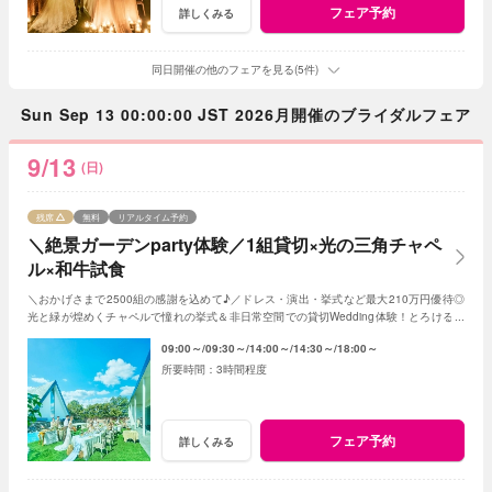
フェア予約
詳しくみる
同日開催の他のフェアを見る(5件)
Sun Sep 13 00:00:00 JST 2026月開催のブライダルフェア
9/13
(日)
残席
無料
リアルタイム予約
＼絶景ガーデンparty体験／1組貸切×光の三角チャペ
ル×和牛試食
＼おかげさまで2500組の感謝を込めて♪／ドレス・演出・挙式など最大210万円優待◎
光と緑が煌めくチャペルで憧れの挙式＆非日常空間での貸切Wedding体験！とろける和
牛の絶品試食＆最新ドレス見学も◎
09:00～
09:30～
14:00～
14:30～
18:00～
3時間程度
フェア予約
詳しくみる