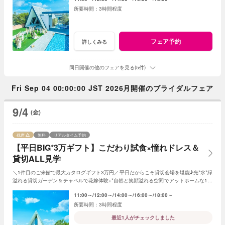
3時間程度
フェア予約
詳しくみる
同日開催の他のフェアを見る(5件)
Fri Sep 04 00:00:00 JST 2026月開催のブライダルフェア
9/4
(金)
残席
無料
リアルタイム予約
【平日BIG*3万ギフト】こだわり試食×憧れドレス＆
貸切ALL見学
＼1件目のご来館で最大カタログギフト3万円／平日だからこそ貸切会場を堪能♪光*水*緑
溢れる貸切ガーデン＆チャペルで花嫁体験+*自然と笑顔溢れる空間でアットホームな1日
を☆平日限定特典でお得に叶う*
11:00～
12:00～
14:00～
16:00～
18:00～
3時間程度
最近1人がチェックしました