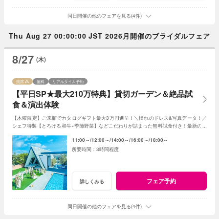
同日開催の他のフェアを見る(4件)
Thu Aug 27 00:00:00 JST 2026月開催のブライダルフェア
8/27
(木)
残席
無料
リアルタイム予約
【平日SP★最大210万特典】貸切ガーデン＆絶品試
食＆演出体験
【木曜限定】ご来館でカタログギフト最大3万円進呈！＼憧れのドレス&写真データ！／
シェフ特製【とろける和牛×季節野菜】などこだわりが詰まった無料試食付き！最新のマ
ッピング演出体験も◎プレミアムな一日を！
11:00～
12:00～
14:00～
16:00～
18:00～
3時間程度
フェア予約
詳しくみる
同日開催の他のフェアを見る(4件)