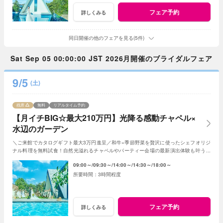
フェア予約
詳しくみる
同日開催の他のフェアを見る(5件)
Sat Sep 05 00:00:00 JST 2026月開催のブライダルフェア
9/5
(土)
残席
無料
リアルタイム予約
【月イチBIG☆最大210万円】光降る感動チャペル×
水辺のガーデン
＼ご来館でカタログギフト最大3万円進呈／和牛×季節野菜を贅沢に使ったシェフオリジ
ナル料理を無料試食！自然光溢れるチャペルやパーティー会場の最新演出体験も叶う！
月1度のBIGフェアを楽しんで♪
09:00～
09:30～
14:00～
14:30～
18:00～
3時間程度
フェア予約
詳しくみる