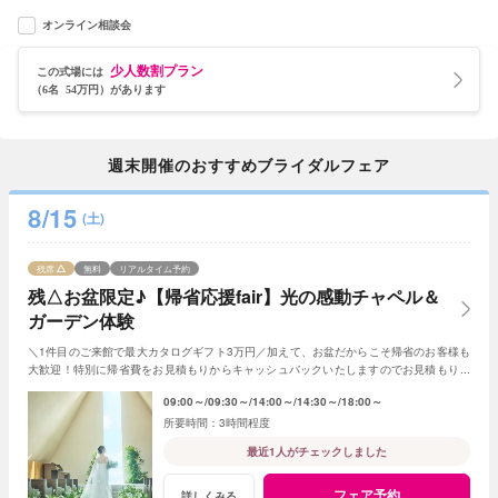
オンライン相談会
少人数割プラン
この式場には
（6名 54万円）があります
週末開催のおすすめブライダルフェア
8/15
(土)
残席
無料
リアルタイム予約
残△お盆限定♪【帰省応援fair】光の感動チャペル＆
ガーデン体験
＼1件目のご来館で最大カタログギフト3万円／加えて、お盆だからこそ帰省のお客様も
大歓迎！特別に帰省費をお見積もりからキャッシュバックいたしますのでお見積もり作
成時にスタッフまでお申し付けください！
09:00～
09:30～
14:00～
14:30～
18:00～
3時間程度
最近1人がチェックしました
フェア予約
詳しくみる