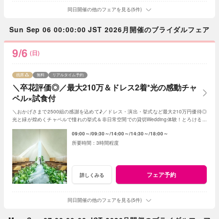
同日開催の他のフェアを見る(5件)
Sun Sep 06 00:00:00 JST 2026月開催のブライダルフェア
9/6
(日)
残席
無料
リアルタイム予約
＼卒花評価◎／最大210万＆ドレス2着*光の感動チャ
ペル×試食付
＼おかげさまで2500組の感謝を込めて♪／ドレス・演出・挙式など最大210万円優待◎
光と緑が煌めくチャペルで憧れの挙式＆非日常空間での貸切Wedding体験！とろける和
牛の絶品試食＆最新ドレス見学も◎
09:00～
09:30～
14:00～
14:30～
18:00～
3時間程度
フェア予約
詳しくみる
同日開催の他のフェアを見る(5件)