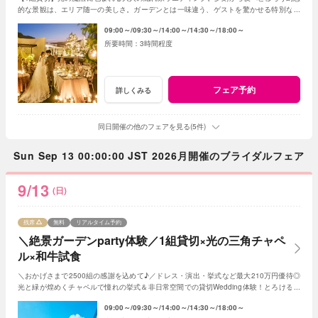
的な景観は、エリア随一の美しさ。ガーデンとは一味違う、ゲストを驚かせる特別な光
の演出で、記憶に残る一夜を体験ください。
09:00～
09:30～
14:00～
14:30～
18:00～
3時間程度
フェア予約
詳しくみる
同日開催の他のフェアを見る(5件)
Sun Sep 13 00:00:00 JST 2026月開催のブライダルフェア
9/13
(日)
残席
無料
リアルタイム予約
＼絶景ガーデンparty体験／1組貸切×光の三角チャペ
ル×和牛試食
＼おかげさまで2500組の感謝を込めて♪／ドレス・演出・挙式など最大210万円優待◎
光と緑が煌めくチャペルで憧れの挙式＆非日常空間での貸切Wedding体験！とろける和
牛の絶品試食＆最新ドレス見学も◎
09:00～
09:30～
14:00～
14:30～
18:00～