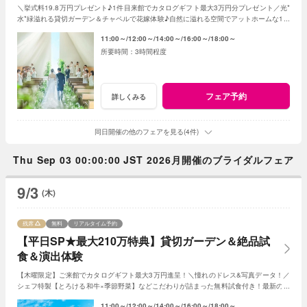
＼挙式料19.8万円プレゼント♪1件目来館でカタログギフト最大3万円分プレゼント／光*
水*緑溢れる貸切ガーデン＆チャペルで花嫁体験♪自然に溢れる空間でアットホームな1日
を☆こだわりに合わせた特典でお得に叶う
11:00～
12:00～
14:00～
16:00～
18:00～
3時間程度
フェア予約
詳しくみる
同日開催の他のフェアを見る(4件)
Thu Sep 03 00:00:00 JST 2026月開催のブライダルフェア
9/3
(木)
残席
無料
リアルタイム予約
【平日SP★最大210万特典】貸切ガーデン＆絶品試
食＆演出体験
【木曜限定】ご来館でカタログギフト最大3万円進呈！＼憧れのドレス&写真データ！／
シェフ特製【とろける和牛×季節野菜】などこだわりが詰まった無料試食付き！最新のマ
ッピング演出体験も◎プレミアムな一日を！
11:00～
12:00～
14:00～
16:00～
18:00～