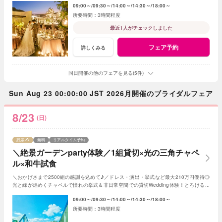
09:00～
09:30～
14:00～
14:30～
18:00～
3時間程度
最近1人がチェックしました
フェア予約
詳しくみる
同日開催の他のフェアを見る(5件)
Sun Aug 23 00:00:00 JST 2026月開催のブライダルフェア
8/23
(日)
残席
無料
リアルタイム予約
＼絶景ガーデンparty体験／1組貸切×光の三角チャペ
ル×和牛試食
＼おかげさまで2500組の感謝を込めて♪／ドレス・演出・挙式など最大210万円優待◎
光と緑が煌めくチャペルで憧れの挙式＆非日常空間での貸切Wedding体験！とろける和
牛の絶品試食＆最新ドレス見学も◎
09:00～
09:30～
14:00～
14:30～
18:00～
3時間程度