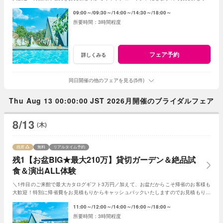
成時にスタッフまでお申し付けください！
09:00～
09:30～
14:00～
14:30～
18:00～
3時間程度
フェア予約
詳しくみる
同日開催の他のフェアを見る(5件)
Thu Aug 13 00:00:00 JST 2026月開催のブライダルフェア
8/13
(木)
残席
無料
リアルタイム予約
残1【お盆BIG★最大210万】貸切ガーデン＆絶品試
食＆演出ALL体験
＼1件目のご来館で最大カタログギフト3万円／加えて、お盆だからこそ帰省のお客様も
大歓迎！特別に帰省費をお見積もりからキャッシュバックいたしますのでお見積もり作
成時にスタッフまでお申し付けください！
11:00～
12:00～
14:00～
16:00～
18:00～
3時間程度