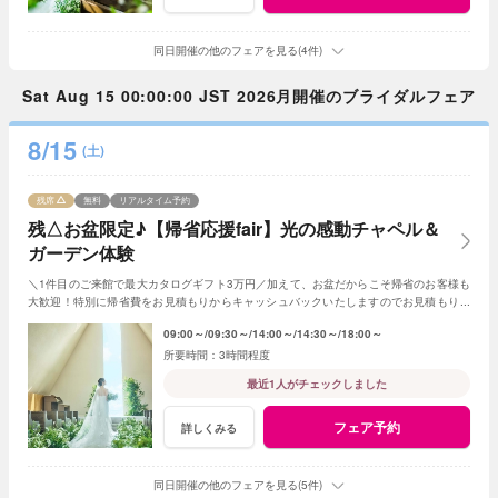
同日開催の他のフェアを見る(4件)
Sat Aug 15 00:00:00 JST 2026月開催のブライダルフェア
8/15
(土)
残席
無料
リアルタイム予約
残△お盆限定♪【帰省応援fair】光の感動チャペル＆
ガーデン体験
＼1件目のご来館で最大カタログギフト3万円／加えて、お盆だからこそ帰省のお客様も
大歓迎！特別に帰省費をお見積もりからキャッシュバックいたしますのでお見積もり作
成時にスタッフまでお申し付けください！
09:00～
09:30～
14:00～
14:30～
18:00～
3時間程度
最近1人がチェックしました
フェア予約
詳しくみる
同日開催の他のフェアを見る(5件)