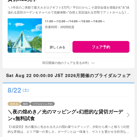
＼1件目のご来館で最大カタログギフト3万円／平日だからこそ貸切会場を堪能♪光*水*緑
溢れる貸切ガーデン＆チャペルで花嫁体験+*自然と笑顔溢れる空間でアットホームな1日
を☆平日限定特典でお得に叶う*
11:00～
12:00～
14:00～
16:00～
18:00～
3時間程度
フェア予約
詳しくみる
同日開催の他のフェアを見る(4件)
Sat Aug 22 00:00:00 JST 2026月開催のブライダルフェア
8/22
(土)
残席
無料
リアルタイム予約
＼夜の煌めき／光のマッピング×幻想的な貸切ガーデ
ン×無料試食
【1組貸切】光の魔法に包まれる大人の隠れ家ウエディング。夕刻から夜へと移ろう幻想
的な景観は、エリア随一の美しさ。ガーデンとは一味違う、ゲストを驚かせる特別な光
の演出で、記憶に残る一夜を体験ください。