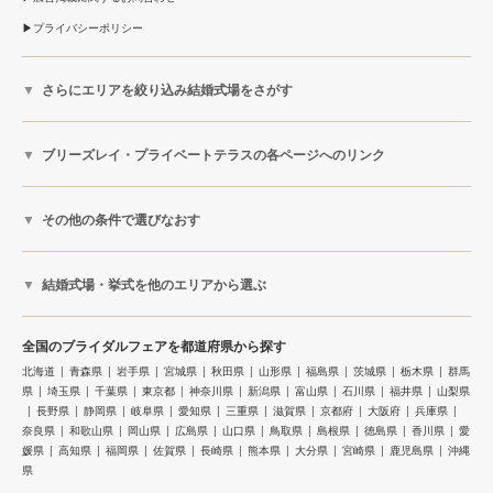
プライバシーポリシー
さらにエリアを絞り込み結婚式場をさがす
ブリーズレイ・プライベートテラスの各ページへのリンク
その他の条件で選びなおす
結婚式場・挙式を他のエリアから選ぶ
全国のブライダルフェアを都道府県から探す
北海道
青森県
岩手県
宮城県
秋田県
山形県
福島県
茨城県
栃木県
群馬
県
埼玉県
千葉県
東京都
神奈川県
新潟県
富山県
石川県
福井県
山梨県
長野県
静岡県
岐阜県
愛知県
三重県
滋賀県
京都府
大阪府
兵庫県
奈良県
和歌山県
岡山県
広島県
山口県
鳥取県
島根県
徳島県
香川県
愛
媛県
高知県
福岡県
佐賀県
長崎県
熊本県
大分県
宮崎県
鹿児島県
沖縄
県