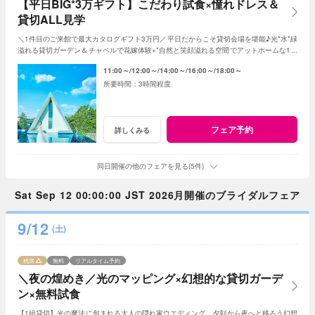
【平日BIG*3万ギフト】こだわり試食×憧れドレス＆
貸切ALL見学
＼1件目のご来館で最大カタログギフト3万円／平日だからこそ貸切会場を堪能♪光*水*緑
溢れる貸切ガーデン＆チャペルで花嫁体験+*自然と笑顔溢れる空間でアットホームな1日
を☆平日限定特典でお得に叶う*
11:00～
12:00～
14:00～
16:00～
18:00～
3時間程度
フェア予約
詳しくみる
同日開催の他のフェアを見る(5件)
Sat Sep 12 00:00:00 JST 2026月開催のブライダルフェア
9/12
(土)
残席
無料
リアルタイム予約
＼夜の煌めき／光のマッピング×幻想的な貸切ガーデ
ン×無料試食
【1組貸切】光の魔法に包まれる大人の隠れ家ウエディング。夕刻から夜へと移ろう幻想