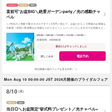
イチオシ
残席
無料
直前可*お盆BIG＼絶景ガーデンparty／光の感動チャ
ペル
＼1件目のご来館で最大カタログギフト3万円／加えて、お盆だからこそ帰省のお客様も
大歓迎！特別に帰省費をお見積もりからキャッシュバックいたしますのでお見積もり作
成時にスタッフまでお申し付けください！
09:00～
09:30～
14:00～
14:30～
18:00～
3時間程度
最近3人がチェックしました
電話予約
詳しくみる
同日開催の他のフェアを見る(5件)
Mon Aug 10 00:00:00 JST 2026月開催のブライダルフェア
8/10
(月)
残席
無料
当日◎＼お盆限定*挙式料プレゼント／光チャペル×