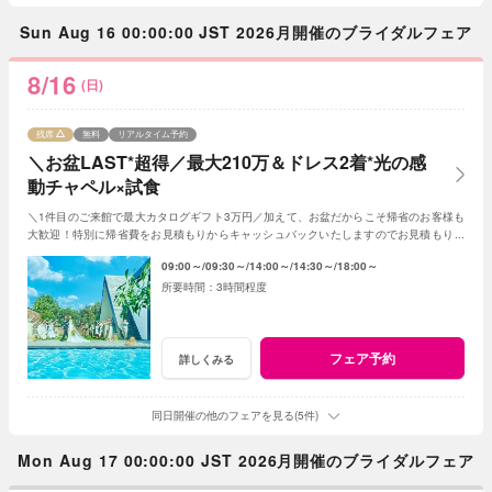
Sun Aug 16 00:00:00 JST 2026月開催のブライダルフェア
8/16
(日)
残席
無料
リアルタイム予約
＼お盆LAST*超得／最大210万＆ドレス2着*光の感
動チャペル×試食
＼1件目のご来館で最大カタログギフト3万円／加えて、お盆だからこそ帰省のお客様も
大歓迎！特別に帰省費をお見積もりからキャッシュバックいたしますのでお見積もり作
成時にスタッフまでお申し付けください！
09:00～
09:30～
14:00～
14:30～
18:00～
3時間程度
フェア予約
詳しくみる
同日開催の他のフェアを見る(5件)
Mon Aug 17 00:00:00 JST 2026月開催のブライダルフェア