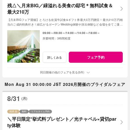
残△＼月末BIG／緑溢れる美食の邸宅＊無料試食＆
最大210万
【月末BIGフェア開催】とろける佐賀牛試食&ギフト券最大3万円贈呈！最大210万円相
当のご成約特典付き！緑広がるガーデンWedding体験や演出体験など会場を全てご案内
◎人気の新作ドレスもご見学可能
09:00～
09:30～
14:00～
14:30～
18:00～
3時間程度
フェア予約
詳しくみる
同日開催の他のフェアを見る(5件)
Mon Aug 31 00:00:00 JST 2026月開催のブライダルフェア
8/31
(月)
残席
無料
リアルタイム予約
＼平日限定*挙式料プレゼント／光チャペル×貸切par
ty体験