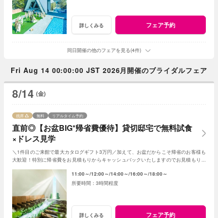
フェア予約
詳しくみる
同日開催の他のフェアを見る(4件)
Fri Aug 14 00:00:00 JST 2026月開催のブライダルフェア
8/14
(金)
残席
無料
リアルタイム予約
直前◎【お盆BIG*帰省費優待】貸切邸宅で無料試食
×ドレス見学
＼1件目のご来館で最大カタログギフト3万円／加えて、お盆だからこそ帰省のお客様も
大歓迎！特別に帰省費をお見積もりからキャッシュバックいたしますのでお見積もり作
成時にスタッフまでお申し付けください！
11:00～
12:00～
14:00～
16:00～
18:00～
3時間程度
フェア予約
詳しくみる