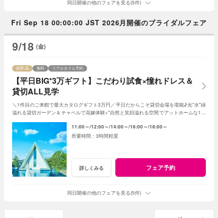
同日開催の他のフェアを見る(5件)
Fri Sep 18 00:00:00 JST 2026月開催のブライダルフェア
9/18
(金)
残席
無料
リアルタイム予約
【平日BIG*3万ギフト】こだわり試食×憧れドレス＆
貸切ALL見学
＼1件目のご来館で最大カタログギフト3万円／平日だからこそ貸切会場を堪能♪光*水*緑
溢れる貸切ガーデン＆チャペルで花嫁体験+*自然と笑顔溢れる空間でアットホームな1日
を☆平日限定特典でお得に叶う*
11:00～
12:00～
14:00～
16:00～
18:00～
3時間程度
フェア予約
詳しくみる
同日開催の他のフェアを見る(5件)