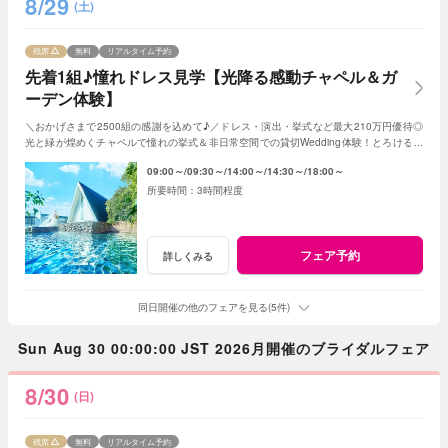
8/29
(土)
残席
無料
リアルタイム予約
先着1組♪憧れドレス見学【光降る感動チャペル＆ガ
ーデン体験】
＼おかげさまで2500組の感謝を込めて♪／ドレス・演出・挙式など最大210万円優待◎
光と緑が煌めくチャペルで憧れの挙式＆非日常空間での貸切Wedding体験！とろける和
牛の絶品試食＆最新ドレス見学も◎
09:00～
09:30～
14:00～
14:30～
18:00～
3時間程度
フェア予約
詳しくみる
同日開催の他のフェアを見る(5件)
Sun Aug 30 00:00:00 JST 2026月開催のブライダルフェア
8/30
(日)
残席
無料
リアルタイム予約