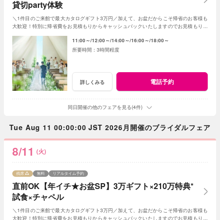
貸切party体験
＼1件目のご来館で最大カタログギフト3万円／加えて、お盆だからこそ帰省のお客様も
大歓迎！特別に帰省費をお見積もりからキャッシュバックいたしますのでお見積もり作
成時にスタッフまでお申し付けください！
11:00～
12:00～
14:00～
16:00～
18:00～
3時間程度
電話予約
詳しくみる
同日開催の他のフェアを見る(4件)
Tue Aug 11 00:00:00 JST 2026月開催のブライダルフェア
8/11
(火)
残席
無料
リアルタイム予約
直前OK【年イチ★お盆SP】3万ギフト×210万特典*
試食×チャペル
＼1件目のご来館で最大カタログギフト3万円／加えて、お盆だからこそ帰省のお客様も
大歓迎！特別に帰省費をお見積もりからキャッシュバックいたしますのでお見積もり作