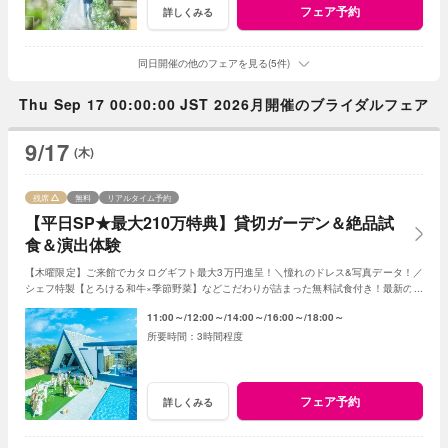
フェア予約
詳しくみる
同日開催の他のフェアを見る(5件)
Thu Sep 17 00:00:00 JST 2026月開催のブライダルフェア
9/17
(木)
残席
無料
リアルタイム予約
【平日SP★最大210万特典】貸切ガーデン＆絶品試
食＆演出体験
【木曜限定】ご来館でカタログギフト最大3万円進呈！＼憧れのドレス&写真データ！／
シェフ特製【とろける和牛×季節野菜】などこだわりが詰まった無料試食付き！最新のマ
ッピング演出体験も◎プレミアムな一日を！
11:00～
12:00～
14:00～
16:00～
18:00～
3時間程度
フェア予約
詳しくみる