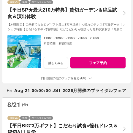
残席
無料
リアルタイム予約
【平日SP★最大210万特典】貸切ガーデン＆絶品試
食＆演出体験
【木曜限定】ご来館でカタログギフト最大3万円進呈！＼憧れのドレス&写真データ！／
シェフ特製【とろける和牛×季節野菜】などこだわりが詰まった無料試食付き！最新のマ
ッピング演出体験も◎プレミアムな一日を！
11:00～
12:00～
14:00～
16:00～
18:00～
3時間程度
フェア予約
詳しくみる
同日開催の他のフェアを見る(4件)
Fri Aug 21 00:00:00 JST 2026月開催のブライダルフェア
8/21
(金)
残席
無料
リアルタイム予約
【平日BIG*3万ギフト】こだわり試食×憧れドレス＆
貸切ALL見学