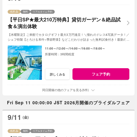
残席
無料
リアルタイム予約
【平日SP★最大210万特典】貸切ガーデン＆絶品試
食＆演出体験
【木曜限定】ご来館でカタログギフト最大3万円進呈！＼憧れのドレス&写真データ！／
シェフ特製【とろける和牛×季節野菜】などこだわりが詰まった無料試食付き！最新のマ
ッピング演出体験も◎プレミアムな一日を！
11:00～
12:00～
14:00～
16:00～
18:00～
3時間程度
フェア予約
詳しくみる
同日開催の他のフェアを見る(5件)
Fri Sep 11 00:00:00 JST 2026月開催のブライダルフェア
9/11
(金)
残席
無料
リアルタイム予約