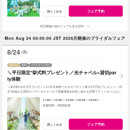
フェア予約
詳しくみる
同日開催の他のフェアを見る(5件)
Mon Aug 24 00:00:00 JST 2026月開催のブライダルフェア
8/24
(月)
残席
無料
リアルタイム予約
＼平日限定*挙式料プレゼント／光チャペル×貸切par
ty体験
＼挙式料19.8万円プレゼント♪1件目来館でカタログギフト最大3万円分プレゼント／光*
水*緑溢れる貸切ガーデン＆チャペルで花嫁体験♪自然に溢れる空間でアットホームな1日
を☆こだわりに合わせた特典でお得に叶う
11:00～
12:00～
14:00～
16:00～
18:00～
3時間程度
フェア予約
詳しくみる