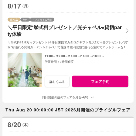
8/17
(月)
残席
無料
リアルタイム予約
＼平日限定*挙式料プレゼント／光チャペル×貸切par
ty体験
＼挙式料19.8万円プレゼント♪1件目来館でカタログギフト最大3万円分プレゼント／光*
水*緑溢れる貸切ガーデン＆チャペルで花嫁体験♪自然に溢れる空間でアットホームな1日
を☆こだわりに合わせた特典でお得に叶う
11:00～
12:00～
14:00～
16:00～
18:00～
3時間程度
フェア予約
詳しくみる
同日開催の他のフェアを見る(4件)
Thu Aug 20 00:00:00 JST 2026月開催のブライダルフェア
8/20
(木)