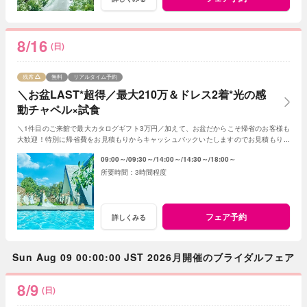
8/16
(日)
残席
無料
リアルタイム予約
＼お盆LAST*超得／最大210万＆ドレス2着*光の感
動チャペル×試食
＼1件目のご来館で最大カタログギフト3万円／加えて、お盆だからこそ帰省のお客様も
大歓迎！特別に帰省費をお見積もりからキャッシュバックいたしますのでお見積もり作
成時にスタッフまでお申し付けください！
09:00～
09:30～
14:00～
14:30～
18:00～
3時間程度
フェア予約
詳しくみる
Sun Aug 09 00:00:00 JST 2026月開催のブライダルフェア
8/9
(日)