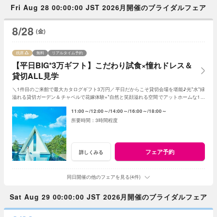
Fri Aug 28 00:00:00 JST 2026月開催のブライダルフェア
8/28
(金)
残席
無料
リアルタイム予約
【平日BIG*3万ギフト】こだわり試食×憧れドレス＆
貸切ALL見学
＼1件目のご来館で最大カタログギフト3万円／平日だからこそ貸切会場を堪能♪光*水*緑
溢れる貸切ガーデン＆チャペルで花嫁体験+*自然と笑顔溢れる空間でアットホームな1日
を☆平日限定特典でお得に叶う*
11:00～
12:00～
14:00～
16:00～
18:00～
3時間程度
フェア予約
詳しくみる
同日開催の他のフェアを見る(4件)
Sat Aug 29 00:00:00 JST 2026月開催のブライダルフェア