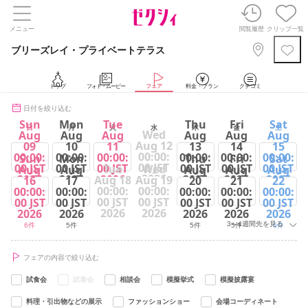
メニュー
閲覧履歴
クリップ一覧
ブリーズレイ・プライベートテラス
トップ
フォト・ムービー
フェア
料金・プラン
クチコミ
日付を絞り込む
Sun
Mon
Tue
Thu
Fri
Sat
日
月
火
水
木
金
土
Wed
Aug
Aug
Aug
Aug
Aug
Aug
Aug 12
09
10
11
13
14
15
00:00:
00:00:
00:00:
00:00:
00:00:
00:00:
00:00:
Sun
Mon
Thu
Fri
Sat
00 JST
00 JST
00 JST
00 JST
00 JST
00 JST
00 JST
Tue
Wed
Aug
Aug
Aug
Aug
Aug
2026
2026
2026
2026
2026
2026
2026
Aug 18
Aug 19
16
17
20
21
22
00:00:
00:00:
00:00:
00:00:
00:00:
00:00:
00:00:
6件
5件
6件
5件
5件
6件
00 JST
00 JST
00 JST
00 JST
00 JST
00 JST
00 JST
2026
2026
2026
2026
2026
2026
2026
3～4週間先を見る
6件
5件
5件
5件
6件
フェアの内容で絞り込む
試食会
試着会
相談会
模擬挙式
模擬披露宴
料理・引出物などの展示
ファッションショー
会場コーディネート