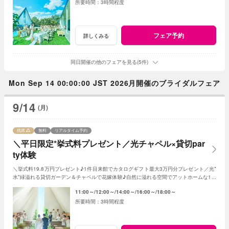
3時間程度
フェア予約
詳しくみる
同日開催の他のフェアを見る(5件)
Mon Sep 14 00:00:00 JST 2026月開催のブライダルフェア
9/14
(月)
残席
無料
リアルタイム予約
＼平日限定*挙式料プレゼント／光チャペル×貸切par
ty体験
＼挙式料19.8万円プレゼント♪1件目来館でカタログギフト最大3万円分プレゼント／光*
水*緑溢れる貸切ガーデン＆チャペルで花嫁体験♪自然に溢れる空間でアットホームな1日
を☆こだわりに合わせた特典でお得に叶う
11:00～
12:00～
14:00～
16:00～
18:00～
3時間程度