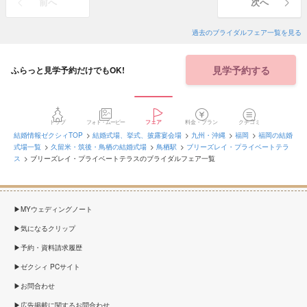
前へ
次へ
過去のブライダルフェア一覧を見る
見学予約する
ふらっと見学予約だけでもOK!
トップ
フォト・ムービー
フェア
料金・プラン
クチコミ
結婚情報ゼクシィTOP
結婚式場、挙式、披露宴会場
九州・沖縄
福岡
福岡の結婚
式場一覧
久留米・筑後・鳥栖の結婚式場
鳥栖駅
ブリーズレイ・プライベートテラ
ス
ブリーズレイ・プライベートテラスのブライダルフェア一覧
MYウェディングノート
気になるクリップ
予約・資料請求履歴
ゼクシィ PCサイト
お問合わせ
広告掲載に関するお問合わせ