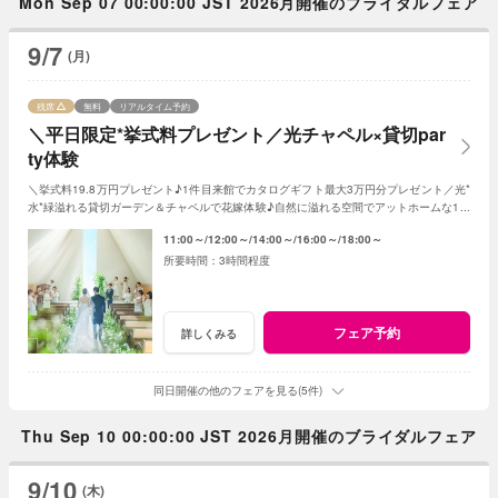
Mon Sep 07 00:00:00 JST 2026月開催のブライダルフェア
9/7
(月)
残席
無料
リアルタイム予約
＼平日限定*挙式料プレゼント／光チャペル×貸切par
ty体験
＼挙式料19.8万円プレゼント♪1件目来館でカタログギフト最大3万円分プレゼント／光*
水*緑溢れる貸切ガーデン＆チャペルで花嫁体験♪自然に溢れる空間でアットホームな1日
を☆こだわりに合わせた特典でお得に叶う
11:00～
12:00～
14:00～
16:00～
18:00～
3時間程度
フェア予約
詳しくみる
同日開催の他のフェアを見る(5件)
Thu Sep 10 00:00:00 JST 2026月開催のブライダルフェア
9/10
(木)