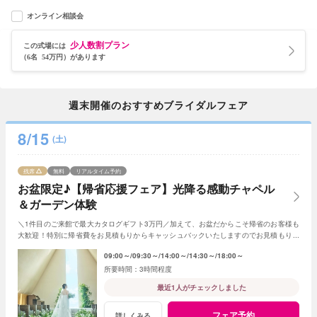
オンライン相談会
少人数割プラン
この式場には
（6名 54万円）があります
週末開催のおすすめブライダルフェア
8/15
(土)
残席
無料
リアルタイム予約
お盆限定♪【帰省応援フェア】光降る感動チャペル
＆ガーデン体験
＼1件目のご来館で最大カタログギフト3万円／加えて、お盆だからこそ帰省のお客様も
大歓迎！特別に帰省費をお見積もりからキャッシュバックいたしますのでお見積もり作
成時にスタッフまでお申し付けください！
09:00～
09:30～
14:00～
14:30～
18:00～
3時間程度
最近1人がチェックしました
フェア予約
詳しくみる