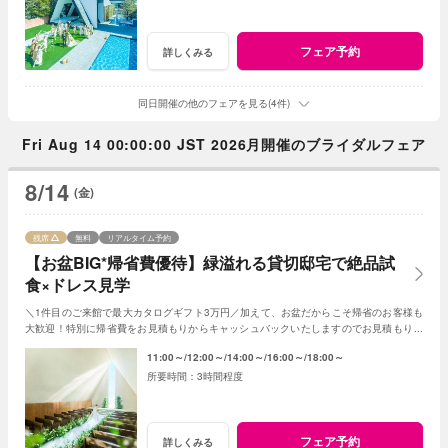
フェア予約
詳しくみる
同日開催の他のフェアを見る(4件)
Fri Aug 14 00:00:00 JST 2026月開催のブライダルフェア
8/14
(金)
残席
無料
リアルタイム予約
【お盆BIG*帰省費優待】緑溢れる貸切邸宅で絶品試
食×ドレス見学
＼1件目のご来館で最大カタログギフト3万円／加えて、お盆だからこそ帰省のお客様も
大歓迎！特別に帰省費をお見積もりからキャッシュバックいたしますのでお見積もり作
成時にスタッフまでお申し付けください！
11:00～
12:00～
14:00～
16:00～
18:00～
3時間程度
フェア予約
詳しくみる