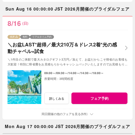
Sun Aug 16 00:00:00 JST 2026月開催のブライダルフェア
8/16
(日)
残席
無料
リアルタイム予約
＼お盆LAST*超得／最大210万＆ドレス2着*光の感
動チャペル×試食
＼1件目のご来館で最大カタログギフト3万円／加えて、お盆だからこそ帰省のお客様も
大歓迎！特別に帰省費をお見積もりからキャッシュバックいたしますのでお見積もり作
成時にスタッフまでお申し付けください！
09:00～
09:30～
14:00～
14:30～
18:00～
3時間程度
フェア予約
詳しくみる
同日開催の他のフェアを見る(5件)
Mon Aug 17 00:00:00 JST 2026月開催のブライダルフェア