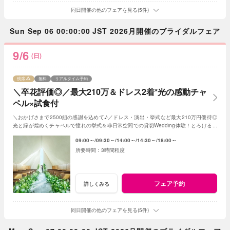
同日開催の他のフェアを見る(5件)
Sun Sep 06 00:00:00 JST 2026月開催のブライダルフェア
9/6
(日)
残席
無料
リアルタイム予約
＼卒花評価◎／最大210万＆ドレス2着*光の感動チャ
ペル×試食付
＼おかげさまで2500組の感謝を込めて♪／ドレス・演出・挙式など最大210万円優待◎
光と緑が煌めくチャペルで憧れの挙式＆非日常空間での貸切Wedding体験！とろける和
牛の絶品試食＆最新ドレス見学も◎
09:00～
09:30～
14:00～
14:30～
18:00～
3時間程度
フェア予約
詳しくみる
同日開催の他のフェアを見る(5件)