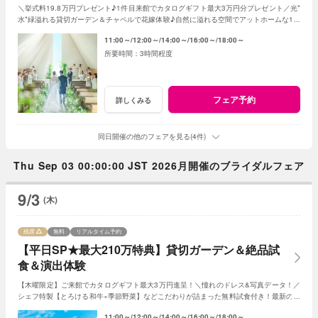
＼挙式料19.8万円プレゼント♪1件目来館でカタログギフト最大3万円分プレゼント／光*
水*緑溢れる貸切ガーデン＆チャペルで花嫁体験♪自然に溢れる空間でアットホームな1日
を☆こだわりに合わせた特典でお得に叶う
11:00～
12:00～
14:00～
16:00～
18:00～
3時間程度
フェア予約
詳しくみる
同日開催の他のフェアを見る(4件)
Thu Sep 03 00:00:00 JST 2026月開催のブライダルフェア
9/3
(木)
残席
無料
リアルタイム予約
【平日SP★最大210万特典】貸切ガーデン＆絶品試
食＆演出体験
【木曜限定】ご来館でカタログギフト最大3万円進呈！＼憧れのドレス&写真データ！／
シェフ特製【とろける和牛×季節野菜】などこだわりが詰まった無料試食付き！最新のマ
ッピング演出体験も◎プレミアムな一日を！
11:00～
12:00～
14:00～
16:00～
18:00～