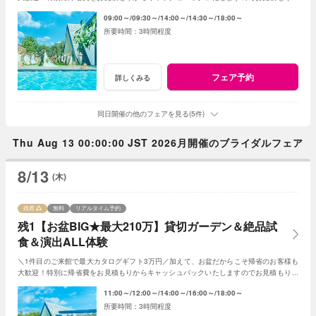
成時にスタッフまでお申し付けください！
09:00～
09:30～
14:00～
14:30～
18:00～
3時間程度
フェア予約
詳しくみる
同日開催の他のフェアを見る(5件)
Thu Aug 13 00:00:00 JST 2026月開催のブライダルフェア
8/13
(木)
残席
無料
リアルタイム予約
残1【お盆BIG★最大210万】貸切ガーデン＆絶品試
食＆演出ALL体験
＼1件目のご来館で最大カタログギフト3万円／加えて、お盆だからこそ帰省のお客様も
大歓迎！特別に帰省費をお見積もりからキャッシュバックいたしますのでお見積もり作
成時にスタッフまでお申し付けください！
11:00～
12:00～
14:00～
16:00～
18:00～
3時間程度