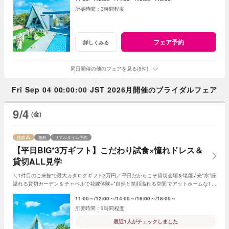
3時間程度
フェア予約
詳しくみる
同日開催の他のフェアを見る(5件)
Fri Sep 04 00:00:00 JST 2026月開催のブライダルフェア
9/4
(金)
残席
無料
リアルタイム予約
【平日BIG*3万ギフト】こだわり試食×憧れドレス＆
貸切ALL見学
＼1件目のご来館で最大カタログギフト3万円／平日だからこそ貸切会場を堪能♪光*水*緑
溢れる貸切ガーデン＆チャペルで花嫁体験+*自然と笑顔溢れる空間でアットホームな1日
を☆平日限定特典でお得に叶う*
11:00～
12:00～
14:00～
16:00～
18:00～
3時間程度
最近1人がチェックしました