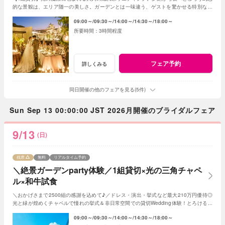
的な景観は、エリア随一の美しさ。ガーデンとは一味違う、ゲストを驚かせる特別な光
の演出で、記憶に残る一夜を体験ください。
09:00～
09:30～
14:00～
14:30～
18:00～
3時間程度
フェア予約
詳しくみる
同日開催の他のフェアを見る(5件)
Sun Sep 13 00:00:00 JST 2026月開催のブライダルフェア
9/13
(日)
残席
無料
リアルタイム予約
＼絶景ガーデンparty体験／1組貸切×光の三角チャペ
ル×和牛試食
＼おかげさまで2500組の感謝を込めて♪／ドレス・演出・挙式など最大210万円優待◎
光と緑が煌めくチャペルで憧れの挙式＆非日常空間での貸切Wedding体験！とろける和
牛の絶品試食＆最新ドレス見学も◎
09:00～
09:30～
14:00～
14:30～
18:00～