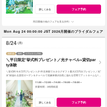
フェア予約
詳しくみる
同日開催の他のフェアを見る(5件)
Mon Aug 24 00:00:00 JST 2026月開催のブライダルフェア
8/24
(月)
残席
無料
リアルタイム予約
＼平日限定*挙式料プレゼント／光チャペル×貸切par
ty体験
＼挙式料19.8万円プレゼント♪1件目来館でカタログギフト最大3万円分プレゼント／光*
水*緑溢れる貸切ガーデン＆チャペルで花嫁体験♪自然に溢れる空間でアットホームな1日
を☆こだわりに合わせた特典でお得に叶う
11:00～
12:00～
14:00～
16:00～
18:00～
3時間程度
フェア予約
詳しくみる