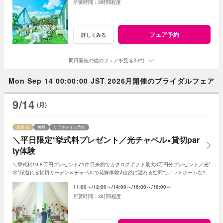
3時間程度
フェア予約
詳しくみる
同日開催の他のフェアを見る(5件)
Mon Sep 14 00:00:00 JST 2026月開催のブライダルフェア
9/14
(月)
残席
無料
リアルタイム予約
＼平日限定*挙式料プレゼント／光チャペル×貸切par
ty体験
＼挙式料19.8万円プレゼント♪1件目来館でカタログギフト最大3万円分プレゼント／光*
水*緑溢れる貸切ガーデン＆チャペルで花嫁体験♪自然に溢れる空間でアットホームな1日
を☆こだわりに合わせた特典でお得に叶う
11:00～
12:00～
14:00～
16:00～
18:00～
3時間程度