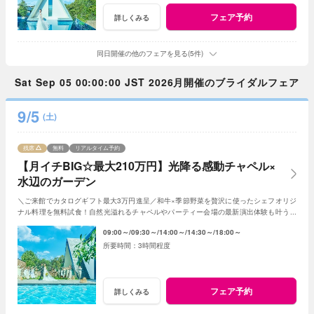
フェア予約
詳しくみる
同日開催の他のフェアを見る(5件)
Sat Sep 05 00:00:00 JST 2026月開催のブライダルフェア
9/5
(土)
残席
無料
リアルタイム予約
【月イチBIG☆最大210万円】光降る感動チャペル×
水辺のガーデン
＼ご来館でカタログギフト最大3万円進呈／和牛×季節野菜を贅沢に使ったシェフオリジ
ナル料理を無料試食！自然光溢れるチャペルやパーティー会場の最新演出体験も叶う！
月1度のBIGフェアを楽しんで♪
09:00～
09:30～
14:00～
14:30～
18:00～
3時間程度
フェア予約
詳しくみる