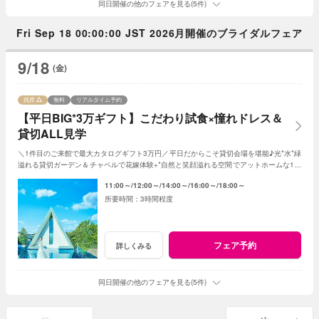
同日開催の他のフェアを見る(5件)
Fri Sep 18 00:00:00 JST 2026月開催のブライダルフェア
9/18
(金)
残席
無料
リアルタイム予約
【平日BIG*3万ギフト】こだわり試食×憧れドレス＆
貸切ALL見学
＼1件目のご来館で最大カタログギフト3万円／平日だからこそ貸切会場を堪能♪光*水*緑
溢れる貸切ガーデン＆チャペルで花嫁体験+*自然と笑顔溢れる空間でアットホームな1日
を☆平日限定特典でお得に叶う*
11:00～
12:00～
14:00～
16:00～
18:00～
3時間程度
フェア予約
詳しくみる
同日開催の他のフェアを見る(5件)