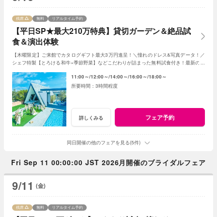
残席
無料
リアルタイム予約
【平日SP★最大210万特典】貸切ガーデン＆絶品試
食＆演出体験
【木曜限定】ご来館でカタログギフト最大3万円進呈！＼憧れのドレス&写真データ！／
シェフ特製【とろける和牛×季節野菜】などこだわりが詰まった無料試食付き！最新のマ
ッピング演出体験も◎プレミアムな一日を！
11:00～
12:00～
14:00～
16:00～
18:00～
3時間程度
フェア予約
詳しくみる
同日開催の他のフェアを見る(5件)
Fri Sep 11 00:00:00 JST 2026月開催のブライダルフェア
9/11
(金)
残席
無料
リアルタイム予約