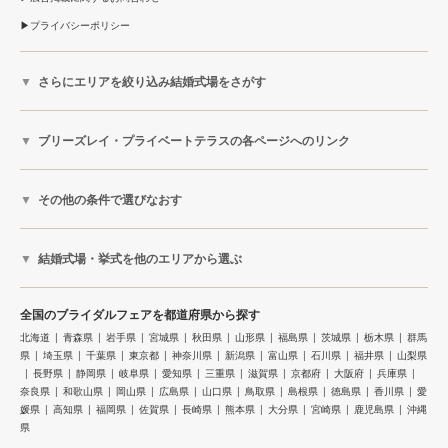
プライバシーポリシー
さらにエリアを絞り込み結婚式場をさがす
ブリーズレイ・プライベートテラスの各ページへのリンク
その他の条件で選びなおす
結婚式場・挙式を他のエリアから選ぶ
全国のブライダルフェアを都道府県から探す
北海道
青森県
岩手県
宮城県
秋田県
山形県
福島県
茨城県
栃木県
群馬
県
埼玉県
千葉県
東京都
神奈川県
新潟県
富山県
石川県
福井県
山梨県
長野県
静岡県
岐阜県
愛知県
三重県
滋賀県
京都府
大阪府
兵庫県
奈良県
和歌山県
岡山県
広島県
山口県
鳥取県
島根県
徳島県
香川県
愛
媛県
高知県
福岡県
佐賀県
長崎県
熊本県
大分県
宮崎県
鹿児島県
沖縄
県