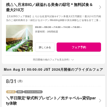
残△＼月末BIG／緑溢れる美食の邸宅＊無料試食＆
最大210万
【月末BIGフェア開催】とろける佐賀牛試食&ギフト券最大3万円贈呈！最大210万円相
当のご成約特典付き！緑広がるガーデンWedding体験や演出体験など会場を全てご案内
◎人気の新作ドレスもご見学可能
09:00～
09:30～
14:00～
14:30～
18:00～
3時間程度
フェア予約
詳しくみる
同日開催の他のフェアを見る(5件)
Mon Aug 31 00:00:00 JST 2026月開催のブライダルフェア
8/31
(月)
残席
無料
リアルタイム予約
＼平日限定*挙式料プレゼント／光チャペル×貸切par
ty体験