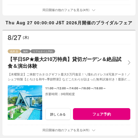
同日開催の他のフェアを見る(4件)
Thu Aug 27 00:00:00 JST 2026月開催のブライダルフェア
8/27
(木)
残席
無料
リアルタイム予約
【平日SP★最大210万特典】貸切ガーデン＆絶品試
食＆演出体験
【木曜限定】ご来館でカタログギフト最大3万円進呈！＼憧れのドレス&写真データ！／
シェフ特製【とろける和牛×季節野菜】などこだわりが詰まった無料試食付き！最新のマ
ッピング演出体験も◎プレミアムな一日を！
11:00～
12:00～
14:00～
16:00～
18:00～
3時間程度
フェア予約
詳しくみる
同日開催の他のフェアを見る(4件)