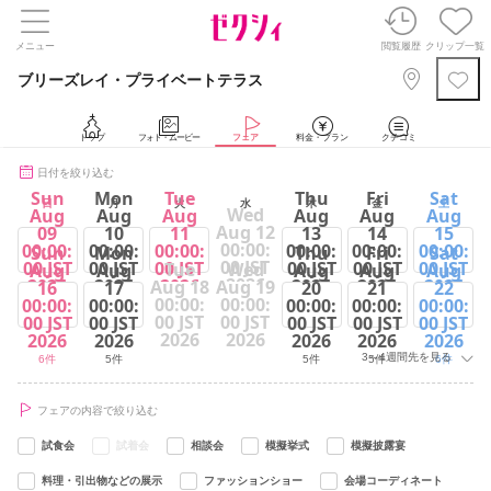
メニュー
閲覧履歴
クリップ一覧
ブリーズレイ・プライベートテラス
トップ
フォト・ムービー
フェア
料金・プラン
クチコミ
日付を絞り込む
Sun
Mon
Tue
Thu
Fri
Sat
日
月
火
水
木
金
土
Wed
Aug
Aug
Aug
Aug
Aug
Aug
Aug 12
09
10
11
13
14
15
00:00:
00:00:
00:00:
00:00:
00:00:
00:00:
00:00:
Sun
Mon
Thu
Fri
Sat
00 JST
00 JST
00 JST
00 JST
00 JST
00 JST
00 JST
Tue
Wed
Aug
Aug
Aug
Aug
Aug
2026
2026
2026
2026
2026
2026
2026
Aug 18
Aug 19
16
17
20
21
22
00:00:
00:00:
00:00:
00:00:
00:00:
00:00:
00:00:
6件
5件
6件
5件
5件
6件
00 JST
00 JST
00 JST
00 JST
00 JST
00 JST
00 JST
2026
2026
2026
2026
2026
2026
2026
3～4週間先を見る
6件
5件
5件
5件
6件
フェアの内容で絞り込む
試食会
試着会
相談会
模擬挙式
模擬披露宴
料理・引出物などの展示
ファッションショー
会場コーディネート