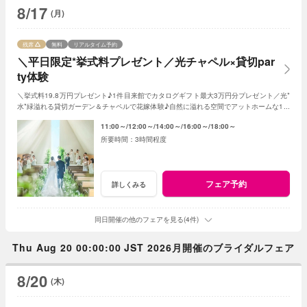
8/17
(月)
残席
無料
リアルタイム予約
＼平日限定*挙式料プレゼント／光チャペル×貸切par
ty体験
＼挙式料19.8万円プレゼント♪1件目来館でカタログギフト最大3万円分プレゼント／光*
水*緑溢れる貸切ガーデン＆チャペルで花嫁体験♪自然に溢れる空間でアットホームな1日
を☆こだわりに合わせた特典でお得に叶う
11:00～
12:00～
14:00～
16:00～
18:00～
3時間程度
フェア予約
詳しくみる
同日開催の他のフェアを見る(4件)
Thu Aug 20 00:00:00 JST 2026月開催のブライダルフェア
8/20
(木)