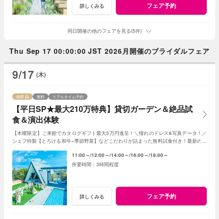
フェア予約
詳しくみる
同日開催の他のフェアを見る(5件)
Thu Sep 17 00:00:00 JST 2026月開催のブライダルフェア
9/17
(木)
残席
無料
リアルタイム予約
【平日SP★最大210万特典】貸切ガーデン＆絶品試
食＆演出体験
【木曜限定】ご来館でカタログギフト最大3万円進呈！＼憧れのドレス&写真データ！／
シェフ特製【とろける和牛×季節野菜】などこだわりが詰まった無料試食付き！最新のマ
ッピング演出体験も◎プレミアムな一日を！
11:00～
12:00～
14:00～
16:00～
18:00～
3時間程度
フェア予約
詳しくみる