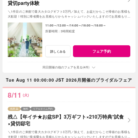
貸切party体験
＼1件目のご来館で最大カタログギフト3万円／加えて、お盆だからこそ帰省のお客様も
大歓迎！特別に帰省費をお見積もりからキャッシュバックいたしますのでお見積もり作
成時にスタッフまでお申し付けください！
11:00～
12:00～
14:00～
16:00～
18:00～
3時間程度
フェア予約
詳しくみる
同日開催の他のフェアを見る(4件)
Tue Aug 11 00:00:00 JST 2026月開催のブライダルフェア
8/11
(火)
残席
無料
リアルタイム予約
残△【年イチ★お盆SP】3万ギフト×210万特典*試食
×貸切邸宅
＼1件目のご来館で最大カタログギフト3万円／加えて、お盆だからこそ帰省のお客様も
大歓迎！特別に帰省費をお見積もりからキャッシュバックいたしますのでお見積もり作