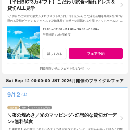
【平日BIG*3万ギフト】こだわり試食×憧れドレス＆
貸切ALL見学
＼1件目のご来館で最大カタログギフト3万円／平日だからこそ貸切会場を堪能♪光*水*緑
溢れる貸切ガーデン＆チャペルで花嫁体験+*自然と笑顔溢れる空間でアットホームな1日
を☆平日限定特典でお得に叶う*
11:00～
12:00～
14:00～
16:00～
18:00～
3時間程度
フェア予約
詳しくみる
同日開催の他のフェアを見る(5件)
Sat Sep 12 00:00:00 JST 2026月開催のブライダルフェア
9/12
(土)
残席
無料
リアルタイム予約
＼夜の煌めき／光のマッピング×幻想的な貸切ガーデ
ン×無料試食
【1組貸切】光の魔法に包まれる大人の隠れ家ウエディング。夕刻から夜へと移ろう幻想