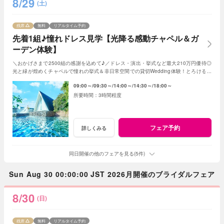
8/29
(土)
残席
無料
リアルタイム予約
先着1組♪憧れドレス見学【光降る感動チャペル＆ガ
ーデン体験】
＼おかげさまで2500組の感謝を込めて♪／ドレス・演出・挙式など最大210万円優待◎
光と緑が煌めくチャペルで憧れの挙式＆非日常空間での貸切Wedding体験！とろける和
牛の絶品試食＆最新ドレス見学も◎
09:00～
09:30～
14:00～
14:30～
18:00～
3時間程度
フェア予約
詳しくみる
同日開催の他のフェアを見る(5件)
Sun Aug 30 00:00:00 JST 2026月開催のブライダルフェア
8/30
(日)
残席
無料
リアルタイム予約