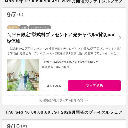
Mon Sep 07 00:00:00 JST 2026月開催のブライダルフェア
9/7
(月)
残席
無料
リアルタイム予約
＼平日限定*挙式料プレゼント／光チャペル×貸切par
ty体験
＼挙式料19.8万円プレゼント♪1件目来館でカタログギフト最大3万円分プレゼント／光*
水*緑溢れる貸切ガーデン＆チャペルで花嫁体験♪自然に溢れる空間でアットホームな1日
を☆こだわりに合わせた特典でお得に叶う
11:00～
12:00～
14:00～
16:00～
18:00～
3時間程度
フェア予約
詳しくみる
同日開催の他のフェアを見る(5件)
Thu Sep 10 00:00:00 JST 2026月開催のブライダルフェア
9/10
(木)