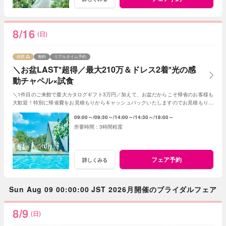
8/16
(日)
残席
無料
リアルタイム予約
＼お盆LAST*超得／最大210万＆ドレス2着*光の感
動チャペル×試食
＼1件目のご来館で最大カタログギフト3万円／加えて、お盆だからこそ帰省のお客様も
大歓迎！特別に帰省費をお見積もりからキャッシュバックいたしますのでお見積もり作
成時にスタッフまでお申し付けください！
09:00～
09:30～
14:00～
14:30～
18:00～
3時間程度
フェア予約
詳しくみる
Sun Aug 09 00:00:00 JST 2026月開催のブライダルフェア
8/9
(日)