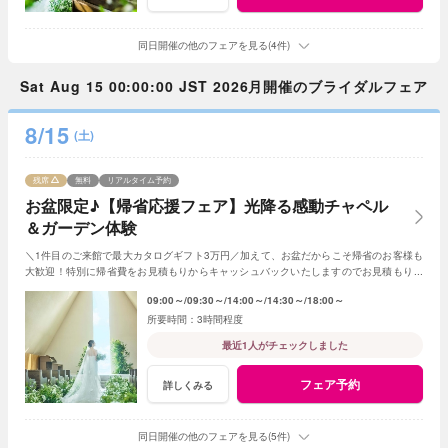
同日開催の他のフェアを見る(4件)
Sat Aug 15 00:00:00 JST 2026月開催のブライダルフェア
8/15
(土)
残席
無料
リアルタイム予約
お盆限定♪【帰省応援フェア】光降る感動チャペル
＆ガーデン体験
＼1件目のご来館で最大カタログギフト3万円／加えて、お盆だからこそ帰省のお客様も
大歓迎！特別に帰省費をお見積もりからキャッシュバックいたしますのでお見積もり作
成時にスタッフまでお申し付けください！
09:00～
09:30～
14:00～
14:30～
18:00～
3時間程度
最近1人がチェックしました
フェア予約
詳しくみる
同日開催の他のフェアを見る(5件)