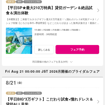
残席
無料
リアルタイム予約
【平日SP★最大210万特典】貸切ガーデン＆絶品試
食＆演出体験
【木曜限定】ご来館でカタログギフト最大3万円進呈！＼憧れのドレス&写真データ！／
シェフ特製【とろける和牛×季節野菜】などこだわりが詰まった無料試食付き！最新のマ
ッピング演出体験も◎プレミアムな一日を！
11:00～
12:00～
14:00～
16:00～
18:00～
3時間程度
フェア予約
詳しくみる
同日開催の他のフェアを見る(4件)
Fri Aug 21 00:00:00 JST 2026月開催のブライダルフェア
8/21
(金)
残席
無料
リアルタイム予約
【平日BIG*3万ギフト】こだわり試食×憧れドレス＆
貸切ALL見学