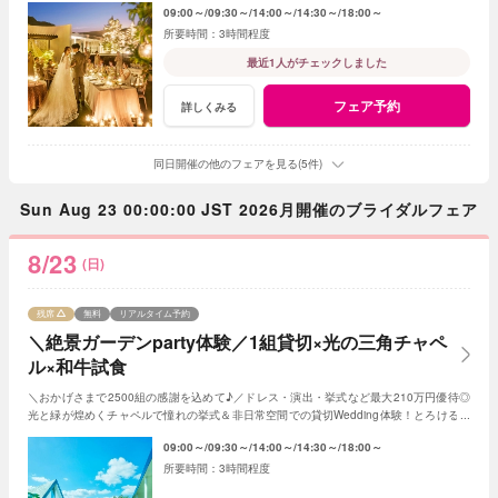
09:00～
09:30～
14:00～
14:30～
18:00～
3時間程度
最近1人がチェックしました
フェア予約
詳しくみる
同日開催の他のフェアを見る(5件)
Sun Aug 23 00:00:00 JST 2026月開催のブライダルフェア
8/23
(日)
残席
無料
リアルタイム予約
＼絶景ガーデンparty体験／1組貸切×光の三角チャペ
ル×和牛試食
＼おかげさまで2500組の感謝を込めて♪／ドレス・演出・挙式など最大210万円優待◎
光と緑が煌めくチャペルで憧れの挙式＆非日常空間での貸切Wedding体験！とろける和
牛の絶品試食＆最新ドレス見学も◎
09:00～
09:30～
14:00～
14:30～
18:00～
3時間程度