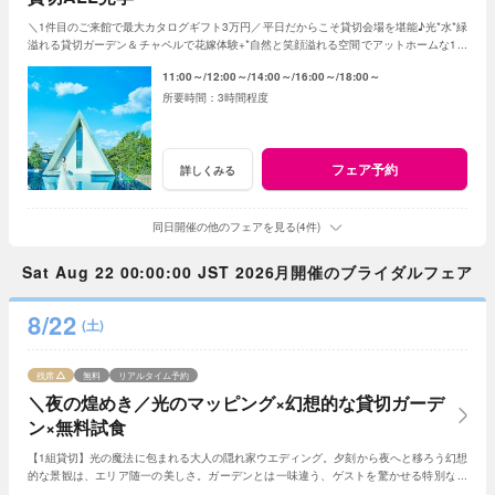
＼1件目のご来館で最大カタログギフト3万円／平日だからこそ貸切会場を堪能♪光*水*緑
溢れる貸切ガーデン＆チャペルで花嫁体験+*自然と笑顔溢れる空間でアットホームな1日
を☆平日限定特典でお得に叶う*
11:00～
12:00～
14:00～
16:00～
18:00～
3時間程度
フェア予約
詳しくみる
同日開催の他のフェアを見る(4件)
Sat Aug 22 00:00:00 JST 2026月開催のブライダルフェア
8/22
(土)
残席
無料
リアルタイム予約
＼夜の煌めき／光のマッピング×幻想的な貸切ガーデ
ン×無料試食
【1組貸切】光の魔法に包まれる大人の隠れ家ウエディング。夕刻から夜へと移ろう幻想
的な景観は、エリア随一の美しさ。ガーデンとは一味違う、ゲストを驚かせる特別な光
の演出で、記憶に残る一夜を体験ください。