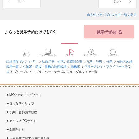
前へ
次へ
過去のブライダルフェア一覧を見る
見学予約する
ふらっと見学予約だけでもOK!
トップ
フォト・ムービー
フェア
料金・プラン
クチコミ
結婚情報ゼクシィTOP
結婚式場、挙式、披露宴会場
九州・沖縄
福岡
福岡の結婚
式場一覧
久留米・筑後・鳥栖の結婚式場
鳥栖駅
ブリーズレイ・プライベートテラ
ス
ブリーズレイ・プライベートテラスのブライダルフェア一覧
MYウェディングノート
気になるクリップ
予約・資料請求履歴
ゼクシィ PCサイト
お問合わせ
広告掲載に関するお問合わせ