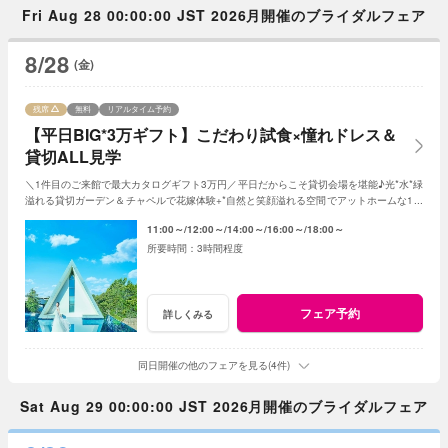
Fri Aug 28 00:00:00 JST 2026月開催のブライダルフェア
8/28
(金)
残席
無料
リアルタイム予約
【平日BIG*3万ギフト】こだわり試食×憧れドレス＆
貸切ALL見学
＼1件目のご来館で最大カタログギフト3万円／平日だからこそ貸切会場を堪能♪光*水*緑
溢れる貸切ガーデン＆チャペルで花嫁体験+*自然と笑顔溢れる空間でアットホームな1日
を☆平日限定特典でお得に叶う*
11:00～
12:00～
14:00～
16:00～
18:00～
3時間程度
フェア予約
詳しくみる
同日開催の他のフェアを見る(4件)
Sat Aug 29 00:00:00 JST 2026月開催のブライダルフェア