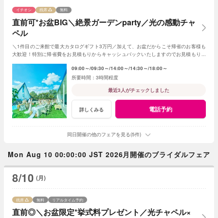
イチオシ
残席
無料
直前可*お盆BIG＼絶景ガーデンparty／光の感動チャ
ペル
＼1件目のご来館で最大カタログギフト3万円／加えて、お盆だからこそ帰省のお客様も
大歓迎！特別に帰省費をお見積もりからキャッシュバックいたしますのでお見積もり作
成時にスタッフまでお申し付けください！
09:00～
09:30～
14:00～
14:30～
18:00～
3時間程度
最近3人がチェックしました
電話予約
詳しくみる
同日開催の他のフェアを見る(5件)
Mon Aug 10 00:00:00 JST 2026月開催のブライダルフェア
8/10
(月)
残席
無料
リアルタイム予約
直前◎＼お盆限定*挙式料プレゼント／光チャペル×