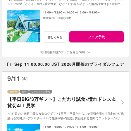
シェフ特製【とろける和牛×季節野菜】などこだわりが詰まった無料試食付き！最新のマ
ッピング演出体験も◎プレミアムな一日を！
11:00～
12:00～
14:00～
16:00～
18:00～
3時間程度
フェア予約
詳しくみる
同日開催の他のフェアを見る(5件)
Fri Sep 11 00:00:00 JST 2026月開催のブライダルフェア
9/11
(金)
残席
無料
リアルタイム予約
【平日BIG*3万ギフト】こだわり試食×憧れドレス＆
貸切ALL見学
＼1件目のご来館で最大カタログギフト3万円／平日だからこそ貸切会場を堪能♪光*水*緑
溢れる貸切ガーデン＆チャペルで花嫁体験+*自然と笑顔溢れる空間でアットホームな1日
を☆平日限定特典でお得に叶う*
11:00～
12:00～
14:00～
16:00～
18:00～