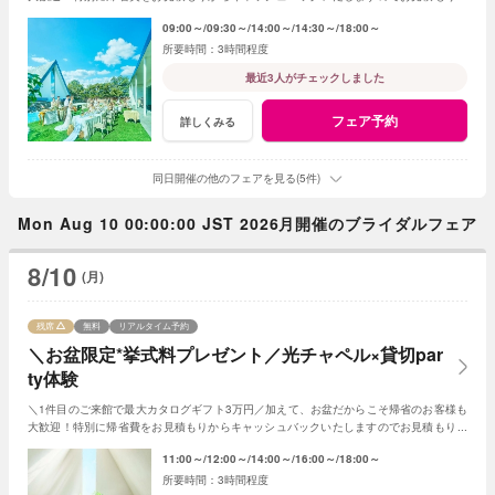
成時にスタッフまでお申し付けください！
09:00～
09:30～
14:00～
14:30～
18:00～
3時間程度
最近3人がチェックしました
フェア予約
詳しくみる
同日開催の他のフェアを見る(5件)
Mon Aug 10 00:00:00 JST 2026月開催のブライダルフェア
8/10
(月)
残席
無料
リアルタイム予約
＼お盆限定*挙式料プレゼント／光チャペル×貸切par
ty体験
＼1件目のご来館で最大カタログギフト3万円／加えて、お盆だからこそ帰省のお客様も
大歓迎！特別に帰省費をお見積もりからキャッシュバックいたしますのでお見積もり作
成時にスタッフまでお申し付けください！
11:00～
12:00～
14:00～
16:00～
18:00～
3時間程度