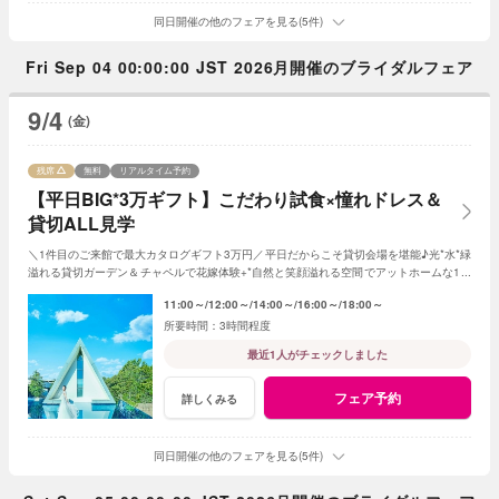
同日開催の他のフェアを見る(5件)
Fri Sep 04 00:00:00 JST 2026月開催のブライダルフェア
9/4
(金)
残席
無料
リアルタイム予約
【平日BIG*3万ギフト】こだわり試食×憧れドレス＆
貸切ALL見学
＼1件目のご来館で最大カタログギフト3万円／平日だからこそ貸切会場を堪能♪光*水*緑
溢れる貸切ガーデン＆チャペルで花嫁体験+*自然と笑顔溢れる空間でアットホームな1日
を☆平日限定特典でお得に叶う*
11:00～
12:00～
14:00～
16:00～
18:00～
3時間程度
最近1人がチェックしました
フェア予約
詳しくみる
同日開催の他のフェアを見る(5件)