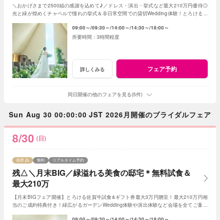
＼おかげさまで2500組の感謝を込めて♪／ドレス・演出・挙式など最大210万円優待◎
光と緑が煌めくチャペルで憧れの挙式＆非日常空間での貸切Wedding体験！とろける和
牛の絶品試食＆最新ドレス見学も◎
09:00～
09:30～
14:00～
14:30～
18:00～
3時間程度
フェア予約
詳しくみる
同日開催の他のフェアを見る(5件)
Sun Aug 30 00:00:00 JST 2026月開催のブライダルフェア
8/30
(日)
残席
無料
リアルタイム予約
残△＼月末BIG／緑溢れる美食の邸宅＊無料試食＆
最大210万
【月末BIGフェア開催】とろける佐賀牛試食&ギフト券最大3万円贈呈！最大210万円相
当のご成約特典付き！緑広がるガーデンWedding体験や演出体験など会場を全てご案内
◎人気の新作ドレスもご見学可能
09:00～
09:30～
14:00～
14:30～
18:00～