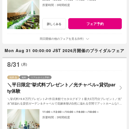
3時間程度
フェア予約
詳しくみる
同日開催の他のフェアを見る(5件)
Mon Aug 31 00:00:00 JST 2026月開催のブライダルフェア
8/31
(月)
残席
無料
リアルタイム予約
＼平日限定*挙式料プレゼント／光チャペル×貸切par
ty体験
＼挙式料19.8万円プレゼント♪1件目来館でカタログギフト最大3万円分プレゼント／光*
水*緑溢れる貸切ガーデン＆チャペルで花嫁体験♪自然に溢れる空間でアットホームな1日
を☆こだわりに合わせた特典でお得に叶う
11:00～
12:00～
14:00～
16:00～
18:00～
3時間程度