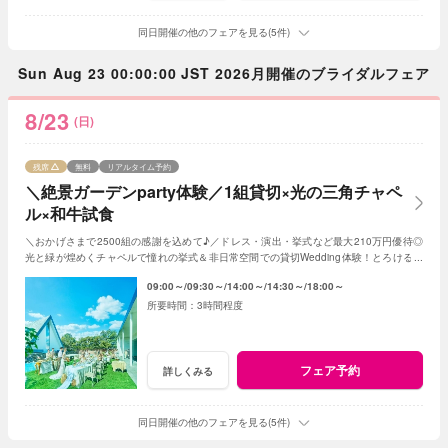
同日開催の他のフェアを見る(5件)
Sun Aug 23 00:00:00 JST 2026月開催のブライダルフェア
8/23
(日)
残席
無料
リアルタイム予約
＼絶景ガーデンparty体験／1組貸切×光の三角チャペ
ル×和牛試食
＼おかげさまで2500組の感謝を込めて♪／ドレス・演出・挙式など最大210万円優待◎
光と緑が煌めくチャペルで憧れの挙式＆非日常空間での貸切Wedding体験！とろける和
牛の絶品試食＆最新ドレス見学も◎
09:00～
09:30～
14:00～
14:30～
18:00～
3時間程度
フェア予約
詳しくみる
同日開催の他のフェアを見る(5件)