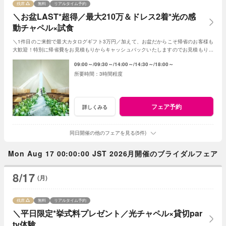
残席
無料
リアルタイム予約
＼お盆LAST*超得／最大210万＆ドレス2着*光の感
動チャペル×試食
＼1件目のご来館で最大カタログギフト3万円／加えて、お盆だからこそ帰省のお客様も
大歓迎！特別に帰省費をお見積もりからキャッシュバックいたしますのでお見積もり作
成時にスタッフまでお申し付けください！
09:00～
09:30～
14:00～
14:30～
18:00～
3時間程度
フェア予約
詳しくみる
同日開催の他のフェアを見る(5件)
Mon Aug 17 00:00:00 JST 2026月開催のブライダルフェア
8/17
(月)
残席
無料
リアルタイム予約
＼平日限定*挙式料プレゼント／光チャペル×貸切par
ty体験