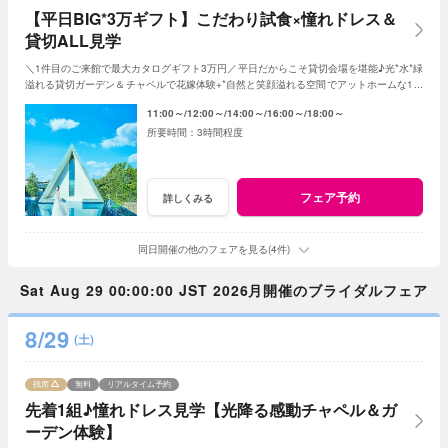
【平日BIG*3万ギフト】こだわり試食×憧れドレス＆
貸切ALL見学
＼1件目のご来館で最大カタログギフト3万円／平日だからこそ貸切会場を堪能♪光*水*緑
溢れる貸切ガーデン＆チャペルで花嫁体験+*自然と笑顔溢れる空間でアットホームな1日
を☆平日限定特典でお得に叶う*
11:00～
12:00～
14:00～
16:00～
18:00～
3時間程度
フェア予約
詳しくみる
同日開催の他のフェアを見る(4件)
Sat Aug 29 00:00:00 JST 2026月開催のブライダルフェア
8/29
(土)
残席
無料
リアルタイム予約
先着1組♪憧れドレス見学【光降る感動チャペル＆ガ
ーデン体験】