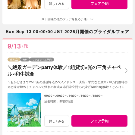
フェア予約
詳しくみる
同日開催の他のフェアを見る(5件)
Sun Sep 13 00:00:00 JST 2026月開催のブライダルフェア
9/13
(日)
残席
無料
リアルタイム予約
＼絶景ガーデンparty体験／1組貸切×光の三角チャペ
ル×和牛試食
＼おかげさまで2500組の感謝を込めて♪／ドレス・演出・挙式など最大210万円優待◎
光と緑が煌めくチャペルで憧れの挙式＆非日常空間での貸切Wedding体験！とろける和
牛の絶品試食＆最新ドレス見学も◎
09:00～
09:30～
14:00～
14:30～
18:00～
3時間程度
フェア予約
詳しくみる