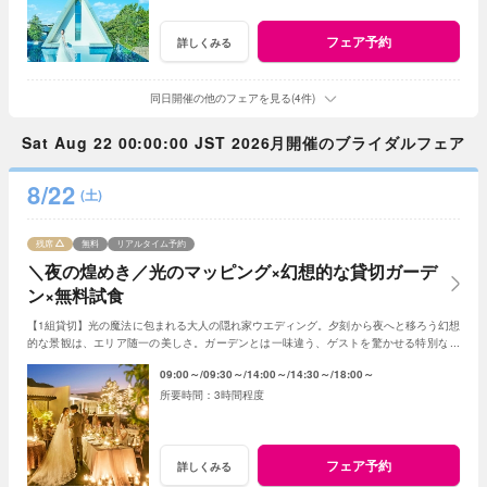
フェア予約
詳しくみる
同日開催の他のフェアを見る(4件)
Sat Aug 22 00:00:00 JST 2026月開催のブライダルフェア
8/22
(土)
残席
無料
リアルタイム予約
＼夜の煌めき／光のマッピング×幻想的な貸切ガーデ
ン×無料試食
【1組貸切】光の魔法に包まれる大人の隠れ家ウエディング。夕刻から夜へと移ろう幻想
的な景観は、エリア随一の美しさ。ガーデンとは一味違う、ゲストを驚かせる特別な光
の演出で、記憶に残る一夜を体験ください。
09:00～
09:30～
14:00～
14:30～
18:00～
3時間程度
フェア予約
詳しくみる