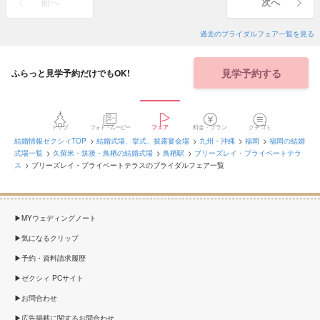
前へ
次へ
過去のブライダルフェア一覧を見る
見学予約する
ふらっと見学予約だけでもOK!
トップ
フォト・ムービー
フェア
料金・プラン
クチコミ
結婚情報ゼクシィTOP
結婚式場、挙式、披露宴会場
九州・沖縄
福岡
福岡の結婚
式場一覧
久留米・筑後・鳥栖の結婚式場
鳥栖駅
ブリーズレイ・プライベートテラ
ス
ブリーズレイ・プライベートテラスのブライダルフェア一覧
MYウェディングノート
気になるクリップ
予約・資料請求履歴
ゼクシィ PCサイト
お問合わせ
広告掲載に関するお問合わせ