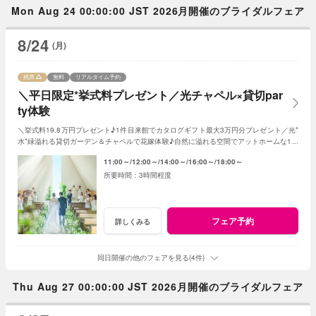
Mon Aug 24 00:00:00 JST 2026月開催のブライダルフェア
8/24
(月)
残席
無料
リアルタイム予約
＼平日限定*挙式料プレゼント／光チャペル×貸切par
ty体験
＼挙式料19.8万円プレゼント♪1件目来館でカタログギフト最大3万円分プレゼント／光*
水*緑溢れる貸切ガーデン＆チャペルで花嫁体験♪自然に溢れる空間でアットホームな1日
を☆こだわりに合わせた特典でお得に叶う
11:00～
12:00～
14:00～
16:00～
18:00～
3時間程度
フェア予約
詳しくみる
同日開催の他のフェアを見る(4件)
Thu Aug 27 00:00:00 JST 2026月開催のブライダルフェア