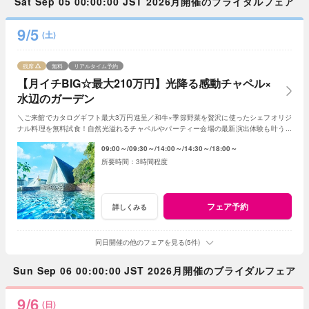
Sat Sep 05 00:00:00 JST 2026月開催のブライダルフェア
9/5
(土)
残席
無料
リアルタイム予約
【月イチBIG☆最大210万円】光降る感動チャペル×
水辺のガーデン
＼ご来館でカタログギフト最大3万円進呈／和牛×季節野菜を贅沢に使ったシェフオリジ
ナル料理を無料試食！自然光溢れるチャペルやパーティー会場の最新演出体験も叶う！
月1度のBIGフェアを楽しんで♪
09:00～
09:30～
14:00～
14:30～
18:00～
3時間程度
フェア予約
詳しくみる
同日開催の他のフェアを見る(5件)
Sun Sep 06 00:00:00 JST 2026月開催のブライダルフェア
9/6
(日)