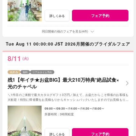
フェア予約
詳しくみる
同日開催の他のフェアを見る(4件)
Tue Aug 11 00:00:00 JST 2026月開催のブライダルフェア
8/11
(火)
残席
無料
リアルタイム予約
残1【年イチ★お盆BIG】最大210万特典*絶品試食×
光のチャペル
＼1件目のご来館で最大カタログギフト3万円／加えて、お盆だからこそ帰省のお客様も
大歓迎！特別に帰省費をお見積もりからキャッシュバックいたしますのでお見積もり作
成時にスタッフまでお申し付けください！
09:00～
09:30～
14:00～
14:30～
18:00～
3時間程度
フェア予約
詳しくみる