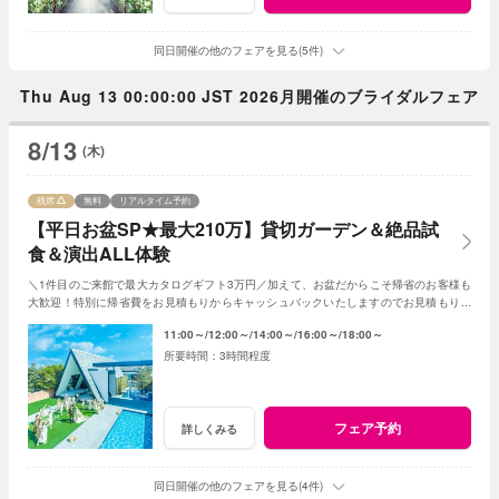
同日開催の他のフェアを見る(5件)
Thu Aug 13 00:00:00 JST 2026月開催のブライダルフェア
8/13
(木)
残席
無料
リアルタイム予約
【平日お盆SP★最大210万】貸切ガーデン＆絶品試
食＆演出ALL体験
＼1件目のご来館で最大カタログギフト3万円／加えて、お盆だからこそ帰省のお客様も
大歓迎！特別に帰省費をお見積もりからキャッシュバックいたしますのでお見積もり作
成時にスタッフまでお申し付けください！
11:00～
12:00～
14:00～
16:00～
18:00～
3時間程度
フェア予約
詳しくみる
同日開催の他のフェアを見る(4件)