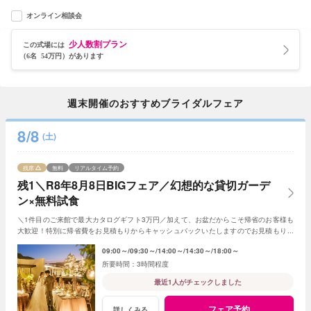
オンライン相談会
少人数割プラン
この式場には
（6名 54万円）があります
週末開催のおすすめブライダルフェア
8/8
(土)
残席
無料
リアルタイム予約
残1＼R8年8月8日BIGフェア／幻想的な貸切ガーデ
ン×無料試食
＼1件目のご来館で最大カタログギフト3万円／加えて、お盆だからこそ帰省のお客様も
大歓迎！特別に帰省費をお見積もりからキャッシュバックいたしますのでお見積もり作
成時にスタッフまでお申し付けください！
09:00～
09:30～
14:00～
14:30～
18:00～
3時間程度
最近1人がチェックしました
フェア予約
詳しくみる