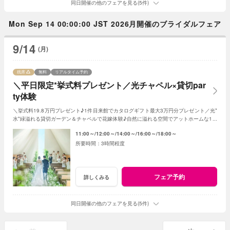
同日開催の他のフェアを見る(5件)
Mon Sep 14 00:00:00 JST 2026月開催のブライダルフェア
9/14
(月)
残席
無料
リアルタイム予約
＼平日限定*挙式料プレゼント／光チャペル×貸切par
ty体験
＼挙式料19.8万円プレゼント♪1件目来館でカタログギフト最大3万円分プレゼント／光*
水*緑溢れる貸切ガーデン＆チャペルで花嫁体験♪自然に溢れる空間でアットホームな1日
を☆こだわりに合わせた特典でお得に叶う
11:00～
12:00～
14:00～
16:00～
18:00～
3時間程度
フェア予約
詳しくみる
同日開催の他のフェアを見る(5件)