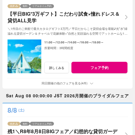
残席
無料
リアルタイム予約
【平日BIG*3万ギフト】こだわり試食×憧れドレス＆
貸切ALL見学
＼1件目のご来館で最大カタログギフト3万円／平日だからこそ貸切会場を堪能♪光*水*緑
溢れる貸切ガーデン＆チャペルで花嫁体験+*自然と笑顔溢れる空間でアットホームな1日
を☆平日限定特典でお得に叶う*
11:00～
12:00～
14:00～
16:00～
18:00～
3時間程度
フェア予約
詳しくみる
同日開催の他のフェアを見る(4件)
Sat Aug 08 00:00:00 JST 2026月開催のブライダルフェア
8/8
(土)
残席
無料
リアルタイム予約
残1＼R8年8月8日BIGフェア／幻想的な貸切ガーデ