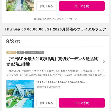
フェア予約
詳しくみる
同日開催の他のフェアを見る(4件)
Thu Sep 03 00:00:00 JST 2026月開催のブライダルフェア
9/3
(木)
残席
無料
リアルタイム予約
【平日SP★最大210万特典】貸切ガーデン＆絶品試
食＆演出体験
【木曜限定】ご来館でカタログギフト最大3万円進呈！＼憧れのドレス&写真データ！／
シェフ特製【とろける和牛×季節野菜】などこだわりが詰まった無料試食付き！最新のマ
ッピング演出体験も◎プレミアムな一日を！
11:00～
12:00～
14:00～
16:00～
18:00～
3時間程度
フェア予約
詳しくみる