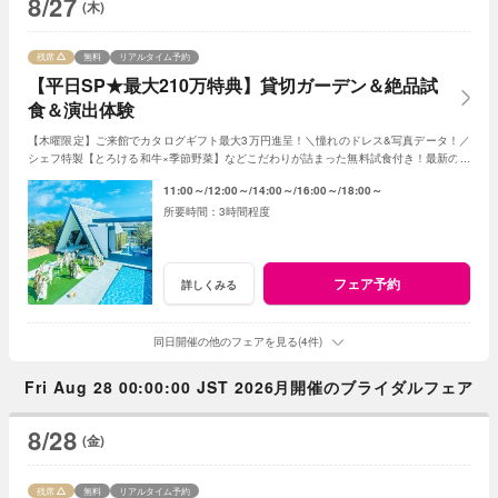
8/27
(木)
残席
無料
リアルタイム予約
【平日SP★最大210万特典】貸切ガーデン＆絶品試
食＆演出体験
【木曜限定】ご来館でカタログギフト最大3万円進呈！＼憧れのドレス&写真データ！／
シェフ特製【とろける和牛×季節野菜】などこだわりが詰まった無料試食付き！最新のマ
ッピング演出体験も◎プレミアムな一日を！
11:00～
12:00～
14:00～
16:00～
18:00～
3時間程度
フェア予約
詳しくみる
同日開催の他のフェアを見る(4件)
Fri Aug 28 00:00:00 JST 2026月開催のブライダルフェア
8/28
(金)
残席
無料
リアルタイム予約