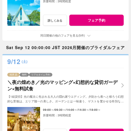
3時間程度
フェア予約
詳しくみる
同日開催の他のフェアを見る(5件)
Sat Sep 12 00:00:00 JST 2026月開催のブライダルフェア
9/12
(土)
残席
無料
リアルタイム予約
＼夜の煌めき／光のマッピング×幻想的な貸切ガーデ
ン×無料試食
【1組貸切】光の魔法に包まれる大人の隠れ家ウエディング。夕刻から夜へと移ろう幻想
的な景観は、エリア随一の美しさ。ガーデンとは一味違う、ゲストを驚かせる特別な光
の演出で、記憶に残る一夜を体験ください。
09:00～
09:30～
14:00～
14:30～
18:00～
3時間程度