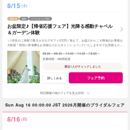
8/15
(土)
残席
無料
リアルタイム予約
お盆限定♪【帰省応援フェア】光降る感動チャペル
＆ガーデン体験
＼1件目のご来館で最大カタログギフト3万円／加えて、お盆だからこそ帰省のお客様も
大歓迎！特別に帰省費をお見積もりからキャッシュバックいたしますのでお見積もり作
成時にスタッフまでお申し付けください！
09:00～
09:30～
14:00～
14:30～
18:00～
3時間程度
最近1人がチェックしました
フェア予約
詳しくみる
同日開催の他のフェアを見る(5件)
Sun Aug 16 00:00:00 JST 2026月開催のブライダルフェア
8/16
(日)