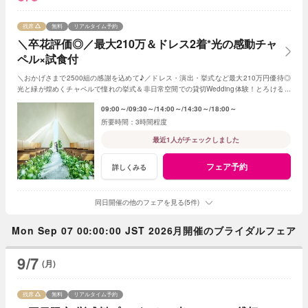
残席
無料
リアルタイム予約
＼卒花評価◎／最大210万＆ドレス2着*光の感動チャ
ペル×試食付
＼おかげさまで2500組の感謝を込めて♪／ドレス・演出・挙式など最大210万円優待◎
光と緑が煌めくチャペルで憧れの挙式＆非日常空間での貸切Wedding体験！とろける和
牛の絶品試食＆最新ドレス見学も◎
09:00～
09:30～
14:00～
14:30～
18:00～
3時間程度
最近1人がチェックしました
フェア予約
詳しくみる
同日開催の他のフェアを見る(5件)
Mon Sep 07 00:00:00 JST 2026月開催のブライダルフェア
9/7
(月)
残席
無料
リアルタイム予約