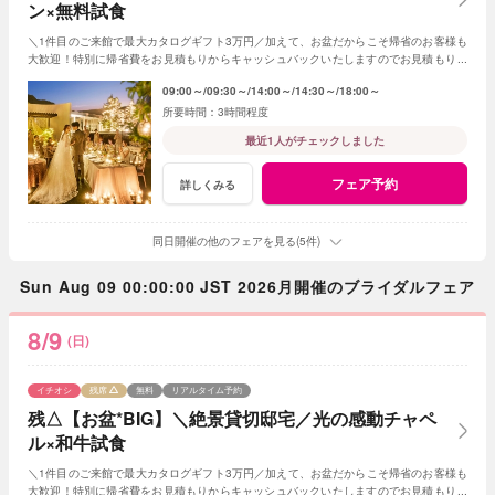
ン×無料試食
＼1件目のご来館で最大カタログギフト3万円／加えて、お盆だからこそ帰省のお客様も
大歓迎！特別に帰省費をお見積もりからキャッシュバックいたしますのでお見積もり作
成時にスタッフまでお申し付けください！
09:00～
09:30～
14:00～
14:30～
18:00～
3時間程度
最近1人がチェックしました
フェア予約
詳しくみる
同日開催の他のフェアを見る(5件)
Sun Aug 09 00:00:00 JST 2026月開催のブライダルフェア
8/9
(日)
イチオシ
残席
無料
リアルタイム予約
残△【お盆*BIG】＼絶景貸切邸宅／光の感動チャペ
ル×和牛試食
＼1件目のご来館で最大カタログギフト3万円／加えて、お盆だからこそ帰省のお客様も
大歓迎！特別に帰省費をお見積もりからキャッシュバックいたしますのでお見積もり作