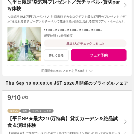
＼平日限定*挙式料プレゼント／光チャペル×貸切par
ty体験
＼挙式料19.8万円プレゼント♪1件目来館でカタログギフト最大3万円分プレゼント／光*
水*緑溢れる貸切ガーデン＆チャペルで花嫁体験♪自然に溢れる空間でアットホームな1日
を☆こだわりに合わせた特典でお得に叶う
11:00～
12:00～
14:00～
16:00～
18:00～
3時間程度
最近1人がチェックしました
フェア予約
詳しくみる
同日開催の他のフェアを見る(5件)
Thu Sep 10 00:00:00 JST 2026月開催のブライダルフェア
9/10
(木)
残席
無料
リアルタイム予約
【平日SP★最大210万特典】貸切ガーデン＆絶品試
食＆演出体験
【木曜限定】ご来館でカタログギフト最大3万円進呈！＼憧れのドレス&写真データ！／