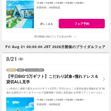
11:00～
12:00～
14:00～
16:00～
18:00～
3時間程度
フェア予約
詳しくみる
同日開催の他のフェアを見る(4件)
Fri Aug 21 00:00:00 JST 2026月開催のブライダルフェア
8/21
(金)
残席
無料
リアルタイム予約
【平日BIG*3万ギフト】こだわり試食×憧れドレス＆
貸切ALL見学
＼1件目のご来館で最大カタログギフト3万円／平日だからこそ貸切会場を堪能♪光*水*緑
溢れる貸切ガーデン＆チャペルで花嫁体験+*自然と笑顔溢れる空間でアットホームな1日
を☆平日限定特典でお得に叶う*
11:00～
12:00～
14:00～
16:00～
18:00～
3時間程度