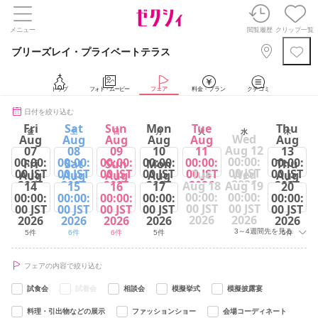
メニュー
閲覧履歴
クリップ一覧
ブリーズレイ・プライベートテラス
トップ
フォト・ムービー
フェア
料金・プラン
クチコミ
日付を絞り込む
Fri
Sat
Sun
Mon
Tue
Thu
金
土
日
月
火
水
木
Wed
Aug
Aug
Aug
Aug
Aug
Aug
Aug 12
07
08
09
10
11
13
00:00:
00:00:
00:00:
00:00:
00:00:
00:00:
00:00:
Fri
Sat
Sun
Mon
Thu
00 JST
00 JST
00 JST
00 JST
00 JST
00 JST
00 JST
Tue
Wed
Aug
Aug
Aug
Aug
Aug
2026
2026
2026
2026
2026
2026
2026
Aug 18
Aug 19
14
15
16
17
20
00:00:
00:00:
00:00:
00:00:
00:00:
00:00:
00:00:
5件
6件
6件
5件
6件
5件
00 JST
00 JST
00 JST
00 JST
00 JST
00 JST
00 JST
2026
2026
2026
2026
2026
2026
2026
3～4週間先を見る
5件
6件
6件
5件
5件
フェアの内容で絞り込む
試食会
試着会
相談会
模擬挙式
模擬披露宴
料理・引出物などの展示
ファッションショー
会場コーディネート