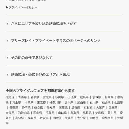
プライバシーポリシー
さらにエリアを絞り込み結婚式場をさがす
ブリーズレイ・プライベートテラスの各ページへのリンク
その他の条件で選びなおす
結婚式場・挙式を他のエリアから選ぶ
全国のブライダルフェアを都道府県から探す
北海道
青森県
岩手県
宮城県
秋田県
山形県
福島県
茨城県
栃木県
群馬
県
埼玉県
千葉県
東京都
神奈川県
新潟県
富山県
石川県
福井県
山梨県
長野県
静岡県
岐阜県
愛知県
三重県
滋賀県
京都府
大阪府
兵庫県
奈良県
和歌山県
岡山県
広島県
山口県
鳥取県
島根県
徳島県
香川県
愛
媛県
高知県
福岡県
佐賀県
長崎県
熊本県
大分県
宮崎県
鹿児島県
沖縄
県