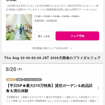
＼挙式料19.8万円プレゼント♪1件目来館でカタログギフト最大3万円分プレゼント／光*
水*緑溢れる貸切ガーデン＆チャペルで花嫁体験♪自然に溢れる空間でアットホームな1日
を☆こだわりに合わせた特典でお得に叶う
11:00～
12:00～
14:00～
16:00～
18:00～
3時間程度
フェア予約
詳しくみる
同日開催の他のフェアを見る(4件)
Thu Aug 20 00:00:00 JST 2026月開催のブライダルフェア
8/20
(木)
残席
無料
リアルタイム予約
【平日SP★最大210万特典】貸切ガーデン＆絶品試
食＆演出体験
【木曜限定】ご来館でカタログギフト最大3万円進呈！＼憧れのドレス&写真データ！／
シェフ特製【とろける和牛×季節野菜】などこだわりが詰まった無料試食付き！最新のマ
ッピング演出体験も◎プレミアムな一日を！