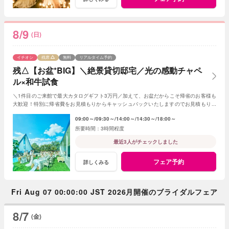
8/9
(日)
イチオシ
残席
無料
リアルタイム予約
残△【お盆*BIG】＼絶景貸切邸宅／光の感動チャペ
ル×和牛試食
＼1件目のご来館で最大カタログギフト3万円／加えて、お盆だからこそ帰省のお客様も
大歓迎！特別に帰省費をお見積もりからキャッシュバックいたしますのでお見積もり作
成時にスタッフまでお申し付けください！
09:00～
09:30～
14:00～
14:30～
18:00～
3時間程度
最近3人がチェックしました
フェア予約
詳しくみる
Fri Aug 07 00:00:00 JST 2026月開催のブライダルフェア
8/7
(金)