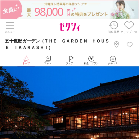
98
000
,
メニュー
閲覧履歴
クリップ一覧
五十嵐邸ガーデン（ＴＨＥ ＧＡＲＤＥＮ ＨＯＵＳ
Ｅ ＩＫＡＲＡＳＨＩ）
トップ
フォト
フェア
料金・プラン
クチコミ