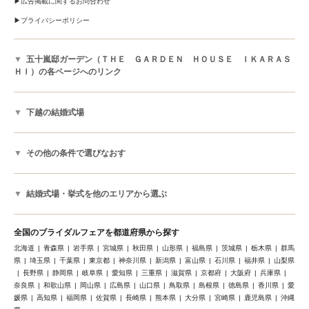
広告掲載に関するお問合わせ
プライバシーポリシー
五十嵐邸ガーデン（ＴＨＥ ＧＡＲＤＥＮ ＨＯＵＳＥ ＩＫＡＲＡＳ
ＨＩ）の各ページへのリンク
下越の結婚式場
その他の条件で選びなおす
結婚式場・挙式を他のエリアから選ぶ
全国のブライダルフェアを都道府県から探す
北海道
青森県
岩手県
宮城県
秋田県
山形県
福島県
茨城県
栃木県
群馬
県
埼玉県
千葉県
東京都
神奈川県
新潟県
富山県
石川県
福井県
山梨県
長野県
静岡県
岐阜県
愛知県
三重県
滋賀県
京都府
大阪府
兵庫県
奈良県
和歌山県
岡山県
広島県
山口県
鳥取県
島根県
徳島県
香川県
愛
媛県
高知県
福岡県
佐賀県
長崎県
熊本県
大分県
宮崎県
鹿児島県
沖縄