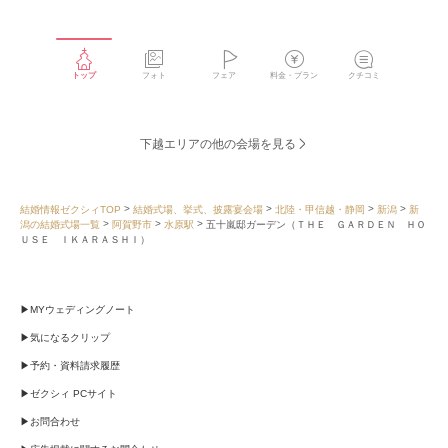
LINE
メー
で
ルで
シェ
シェ
アす
アす
る
る
トップ
フォト
フェア
料金・プラン
クチコミ
下越エリアの他の会場を見る
結婚情報ゼクシィTOP
結婚式場、挙式、披露宴会場
北陸・甲信越・静岡
新潟
新
潟の結婚式場一覧
阿賀野市
水原駅
五十嵐邸ガーデン（ＴＨＥ ＧＡＲＤＥＮ ＨＯ
ＵＳＥ ＩＫＡＲＡＳＨＩ）
MYウェディングノート
気になるクリップ
予約・資料請求履歴
ゼクシィ PCサイト
お問合わせ