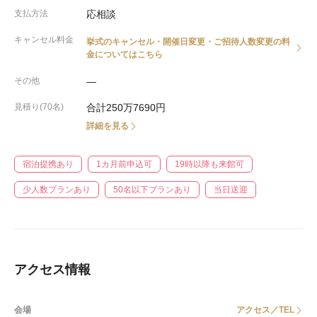
支払方法
応相談
キャンセル料金
挙式のキャンセル・開催日変更・ご招待人数変更の料
金についてはこちら
その他
―
見積り(70名)
合計250万7690円
詳細を見る
宿泊提携あり
1カ月前申込可
19時以降も来館可
少人数プランあり
50名以下プランあり
当日送迎
アクセス情報
会場
アクセス／TEL