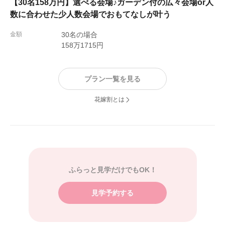
【30名158万円】選べる会場♪ガーデン付の広々会場or人
数に合わせた少人数会場でおもてなしが叶う
式場スタッフの皆さんの雰囲気もとても温かく、当日もリ
ラックスして楽しむことができました。
金額
30名の場合
158万1715円
一生に一度の大切な機会を、この会場で迎えることができ
て本当によかったです！
プラン一覧を見る
花嫁割とは
ふらっと見学だけでもOK！
見学予約する