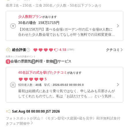
着席 2名～150名・立食 200名／少人数・50名以下プランあり
少人数割プラン
があります
30名の場合
158万1715円
【30名158万円】選べる会場♪ガーデン付の広々会場or人数に
合わせた少人数会場でおもてなしが叶う無料での日程変更保証
付き♪
4.18
総合
評価
クチコミ
(179件)
先輩カップルの評価ポイント
1
2
3
会場の雰囲気
料理・飲物
サービス
40名以下の式を挙げたクチコミ
があります
5
招待者人数：
40名
挙式：
2026-05-02 00:00:00.0
最初は結婚式にあまり乗り気ではなく、申し込みも旦那さんが
してくれたものでした。私は「お話だけでも…」という気持ち
で伺わせていただきました。 乗り気ではなかった理由は、金
銭面への不安や、準備が大変そうというイメージが先行してい
Sat Aug 08 00:00:00 JST 2026
たからです。 ですが、実際に会場へ伺うと、趣のある素敵な
建物や自然を感じられるロケーションにとても惹かれました。
フォトスポットが沢山！《モダン邸宅×大庭園×蔵を見学》和洋無料試食付
また、プランナーの方のお話もわかりやすく、具体的にイメー
きフェア開催中
ジが湧き、「ここで結婚式を挙げたい」と思うようになりまし