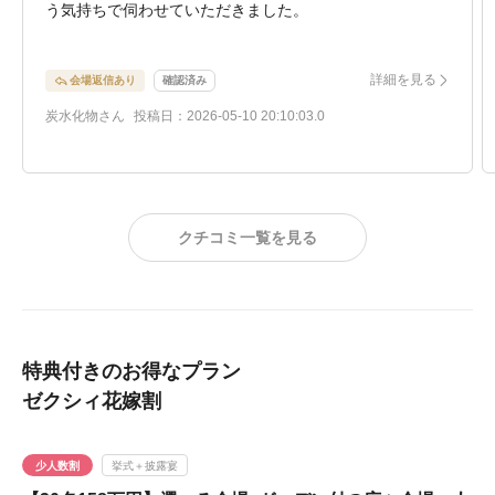
う気持ちで伺わせていただきました。
乗り気ではなかった理由は、金銭面への不安や、準備が大
詳細を見る
会場返信あり
確認済み
変そうというイメージが先行していたからです。
ですが、実際に会場へ伺うと、趣のある素敵な建物や自然
炭水化物さん
投稿日：2026-05-10 20:10:03.0
を感じられるロケーションにとても惹かれました。また、
プランナーの方のお話もわかりやすく、具体的にイメージ
が湧き、「ここで結婚式を挙げたい」と思うようになりま
した。
クチコミ一覧を見る
交通の便は少し気になる方もいるかもしれませんが、バス
も用意されているため特に問題はありませんでした。何よ
りロケーションが本当に素晴らしく、和装を考えている方
には特におすすめしたい会場です。
特典付きのお得なプラン
ゼクシィ花嫁割
打ち合わせもスムーズで、自分たちのやりたいことを妥協
せずたくさん詰め込ませていただきました。さらに様々な
ご提案もいただき、最終的には二人とも大満足の式になり
少人数割
挙式＋披露宴
ました。