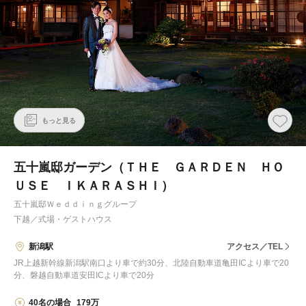
もっと見る
五十嵐邸ガーデン（ＴＨＥ ＧＡＲＤＥＮ ＨＯ
ＵＳＥ ＩＫＡＲＡＳＨＩ）
五十嵐邸Ｗｅｄｄｉｎｇグループ
下越
／
式場・ゲストハウス
新潟駅
アクセス／TEL
JR上越新幹線新潟駅南口より車で約30分、北陸自動車道亀田ICより車で20
分、磐越自動車道安田ICより車で20分
40名の場合
179万