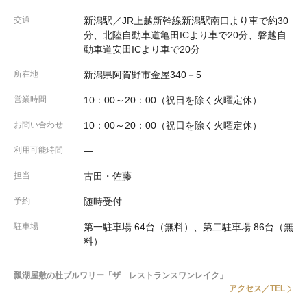
交通
新潟駅／JR上越新幹線新潟駅南口より車で約30
分、北陸自動車道亀田ICより車で20分、磐越自
動車道安田ICより車で20分
所在地
新潟県阿賀野市金屋340－5
営業時間
10：00～20：00（祝日を除く火曜定休）
お問い合わせ
10：00～20：00（祝日を除く火曜定休）
利用可能時間
―
担当
古田・佐藤
予約
随時受付
駐車場
第一駐車場 64台（無料）、第二駐車場 86台（無
料）
瓢湖屋敷の杜ブルワリー「ザ レストランスワンレイク」
アクセス／TEL