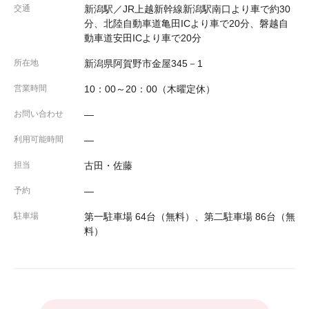
交通
新潟駅／JR上越新幹線新潟駅南口より車で約30
分、北陸自動車道亀田ICより車で20分、磐越自
動車道安田ICより車で20分
所在地
新潟県阿賀野市金屋345－1
営業時間
10：00～20：00（木曜定休）
お問い合わせ
―
利用可能時間
―
担当
古田・佐藤
予約
―
駐車場
第一駐車場 64台（無料）、第二駐車場 86台（無
料）