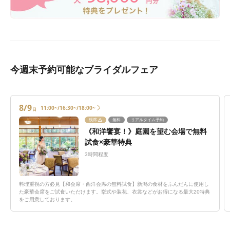
今週末予約可能なブライダルフェア
8/9
11:00~/16:30~/18:00~
日
残席
無料
リアルタイム予約
《和洋饗宴！》庭園を望む会場で無料
試食×豪華特典
3時間程度
料理重視の方必見【和会席・西洋会席の無料試食】新潟の食材をふんだんに使用し
た豪華会席をご試食いただけます。挙式や装花、衣裳などがお得になる最大20特典
をご用意しております。