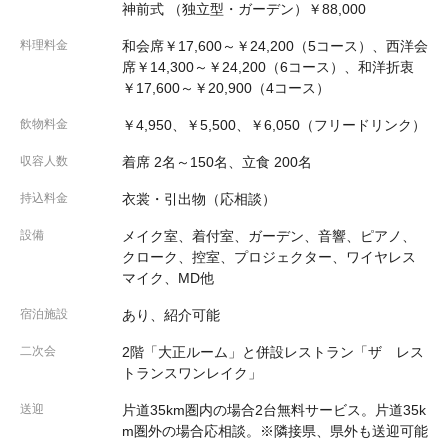
神前式 （独立型・ガーデン）￥88,000
料理料金
和会席￥17,600～￥24,200（5コース）、西洋会
席￥14,300～￥24,200（6コース）、和洋折衷
￥17,600～￥20,900（4コース）
飲物料金
￥4,950、￥5,500、￥6,050（フリードリンク）
収容人数
着席 2名～150名、立食 200名
持込料金
衣裳・引出物（応相談）
設備
メイク室、着付室、ガーデン、音響、ピアノ、
クローク、控室、プロジェクター、ワイヤレス
マイク、MD他
宿泊施設
あり、紹介可能
二次会
2階「大正ルーム」と併設レストラン「ザ レス
トランスワンレイク」
送迎
片道35km圏内の場合2台無料サービス。片道35k
m圏外の場合応相談。※隣接県、県外も送迎可能