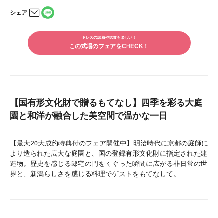
た。 交通の便は少し気になる方もいるかもしれませんが、バ
シェア
スも用意されているため特に問題はありませんでした。何より
LINE
ロケーションが本当に素晴らしく、和装を考えている方には特
メー
で
ルで
におすすめしたい会場です。 打ち合わせもスムーズで、自分
シェ
ドレスの試着や試食も楽しい！
シェ
たちのやりたいことを妥協せずたくさん詰め込ませていただき
アす
この式場のフェアをCHECK！
アす
ました。さらに様々なご提案もいただき、最終的には二人とも
る
る
大満足の式になりました。 式場スタッフの皆さんの雰囲気も
とても温かく、当日もリラックスして楽しむことができまし
た。 一生に一度の大切な機会を、この会場で迎えることがで
きて本当によかったです！
【国有形文化財で贈るもてなし】四季を彩る大庭
園と和洋が融合した美空間で温かな一日
【最大20大成約特典付のフェア開催中】明治時代に京都の庭師に
より造られた広大な庭園と、国の登録有形文化財に指定された建
造物。歴史を感じる邸宅の門をくぐった瞬間に広がる非日常の世
界と、新潟らしさを感じる料理でゲストをもてなして。