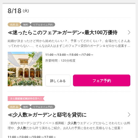
8/18
(火)
残席
無料
リアルタイム予約
≪迷ったらこのフェア≫ガーデン×最大100万優待
結婚が決まったけど何から始めたらいい？、予算ってどのくらい？、会場がたくさんあ
ってわからない…、そんなお2人はまずこのフェア☆貸切のガーデン＆ゼロから提案する
ジャルダンからはじめよう！
11:00～
13:00～
15:00～
17:00～
120分程度
フェア予約
詳しくみる
残席
無料
リアルタイム予約
≪少人数≫ガーデンと邸宅を貸切に
〈館内やガーデンはプライベート感満載〉
少人数
ウエディングだからこそわりたいお料
理や、
少人数
だから叶う演出もご紹介。お2人の予算に合わせた見積もりもご提案！
11:00～
13:00～
15:00～
17:00～