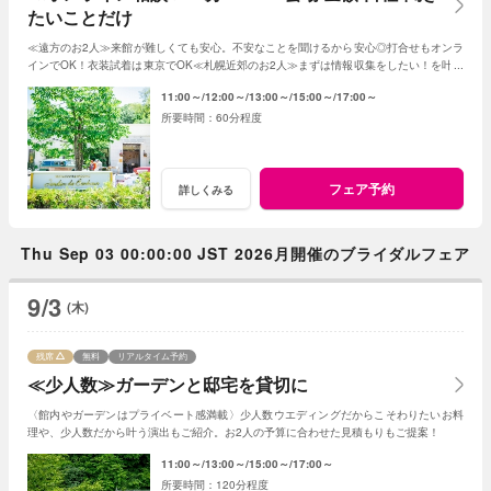
たいことだけ
≪遠方のお2人≫来館が難しくても安心。不安なことを聞けるから安心◎打合せもオンラ
インでOK！衣装試着は東京でOK≪札幌近郊のお2人≫まずは情報収集をしたい！を叶え
る。2人に合った見積もその場で知れるから安心
11:00～
12:00～
13:00～
15:00～
17:00～
60分程度
フェア予約
詳しくみる
Thu Sep 03 00:00:00 JST 2026月開催のブライダルフェア
9/3
(木)
残席
無料
リアルタイム予約
≪少人数≫ガーデンと邸宅を貸切に
〈館内やガーデンはプライベート感満載〉少人数ウエディングだからこそわりたいお料
理や、少人数だから叶う演出もご紹介。お2人の予算に合わせた見積もりもご提案！
11:00～
13:00～
15:00～
17:00～
120分程度