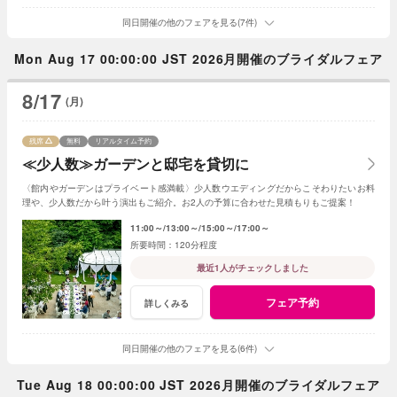
同日開催の他のフェアを見る(7件)
Mon Aug 17 00:00:00 JST 2026月開催のブライダルフェア
8/17
(月)
残席
無料
リアルタイム予約
≪少人数≫ガーデンと邸宅を貸切に
〈館内やガーデンはプライベート感満載〉少人数ウエディングだからこそわりたいお料
理や、少人数だから叶う演出もご紹介。お2人の予算に合わせた見積もりもご提案！
11:00～
13:00～
15:00～
17:00～
120分程度
最近1人がチェックしました
フェア予約
詳しくみる
同日開催の他のフェアを見る(6件)
Tue Aug 18 00:00:00 JST 2026月開催のブライダルフェア