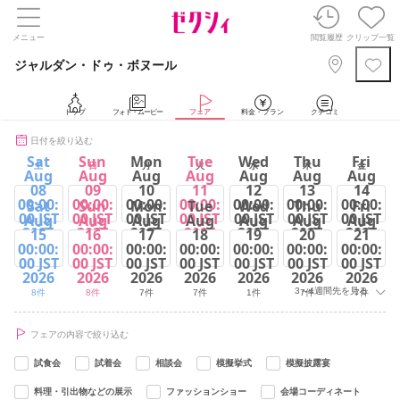
メニュー
閲覧履歴
クリップ一覧
ジャルダン・ドゥ・ボヌール
トップ
フォト・ムービー
フェア
料金・プラン
クチコミ
日付を絞り込む
Sat
Sun
Mon
Tue
Wed
Thu
Fri
土
日
月
火
水
木
金
Aug
Aug
Aug
Aug
Aug
Aug
Aug
08
09
10
11
12
13
14
00:00:
00:00:
00:00:
00:00:
00:00:
00:00:
00:00:
Sat
Sun
Mon
Tue
Wed
Thu
Fri
00 JST
00 JST
00 JST
00 JST
00 JST
00 JST
00 JST
Aug
Aug
Aug
Aug
Aug
Aug
Aug
2026
2026
2026
2026
2026
2026
2026
15
16
17
18
19
20
21
00:00:
00:00:
00:00:
00:00:
00:00:
00:00:
00:00:
8件
8件
8件
8件
2件
8件
8件
00 JST
00 JST
00 JST
00 JST
00 JST
00 JST
00 JST
2026
2026
2026
2026
2026
2026
2026
3～4週間先を見る
8件
8件
7件
7件
1件
7件
7件
フェアの内容で絞り込む
試食会
試着会
相談会
模擬挙式
模擬披露宴
料理・引出物などの展示
ファッションショー
会場コーディネート