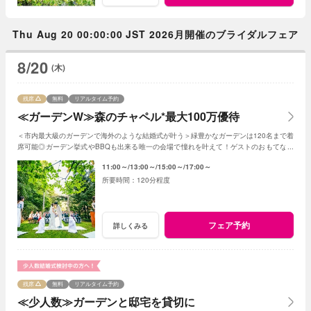
Thu Aug 20 00:00:00 JST 2026月開催のブライダルフェア
8/20
(木)
残席
無料
リアルタイム予約
≪ガーデンW≫森のチャペル*最大100万優待
＜市内最大級のガーデンで海外のような結婚式が叶う＞緑豊かなガーデンは120名まで着
席可能◎ガーデン挙式やBBQも出来る唯一の会場で憧れを叶えて！ゲストのおもてなし
に使える最大100万円の特典プレゼント
11:00～
13:00～
15:00～
17:00～
120分程度
フェア予約
詳しくみる
残席
無料
リアルタイム予約
≪少人数≫ガーデンと邸宅を貸切に