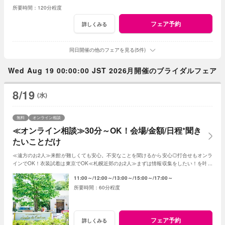
120分程度
フェア予約
詳しくみる
同日開催の他のフェアを見る(5件)
Wed Aug 19 00:00:00 JST 2026月開催のブライダルフェア
8/19
(水)
無料
オンライン相談
≪オンライン相談≫30分～OK！会場/金額/日程*聞き
たいことだけ
≪遠方のお2人≫来館が難しくても安心。不安なことを聞けるから安心◎打合せもオンラ
インでOK！衣装試着は東京でOK≪札幌近郊のお2人≫まずは情報収集をしたい！を叶え
る。2人に合った見積もその場で知れるから安心
11:00～
12:00～
13:00～
15:00～
17:00～
60分程度
フェア予約
詳しくみる