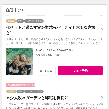
8/31
(月)
残席
無料
リアルタイム予約
≪ペットと過ごすW≫挙式もパーティも大切な家族
と*
大切なペットと一緒に結婚式を迎えたい、そんな想いが叶う！挙式もパーティもペット
と一緒に過ごし、一緒に写真を撮る、演出のひとつとして参加してもらう、そんなこと
も可能☆
11:00～
13:00～
15:00～
17:00～
120分程度
フェア予約
詳しくみる
残席
無料
リアルタイム予約
≪少人数≫ガーデンと邸宅を貸切に
〈館内やガーデンはプライベート感満載〉
少人数
ウエディングだからこそわりたいお料
理や、
少人数
だから叶う演出もご紹介。お2人の予算に合わせた見積もりもご提案！