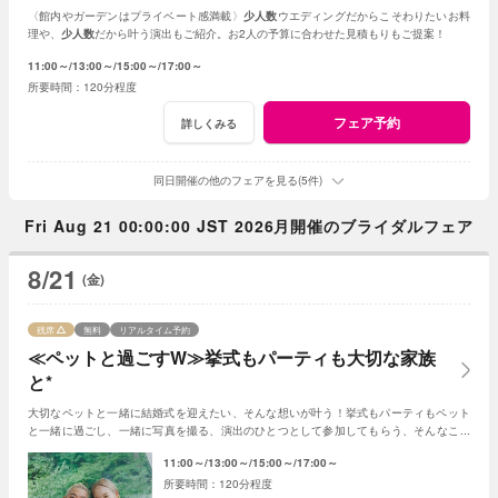
〈館内やガーデンはプライベート感満載〉
少人数
ウエディングだからこそわりたいお料
理や、
少人数
だから叶う演出もご紹介。お2人の予算に合わせた見積もりもご提案！
11:00～
13:00～
15:00～
17:00～
120分程度
フェア予約
詳しくみる
同日開催の他のフェアを見る(5件)
Fri Aug 21 00:00:00 JST 2026月開催のブライダルフェア
8/21
(金)
残席
無料
リアルタイム予約
≪ペットと過ごすW≫挙式もパーティも大切な家族
と*
大切なペットと一緒に結婚式を迎えたい、そんな想いが叶う！挙式もパーティもペット
と一緒に過ごし、一緒に写真を撮る、演出のひとつとして参加してもらう、そんなこと
も可能☆
11:00～
13:00～
15:00～
17:00～
120分程度