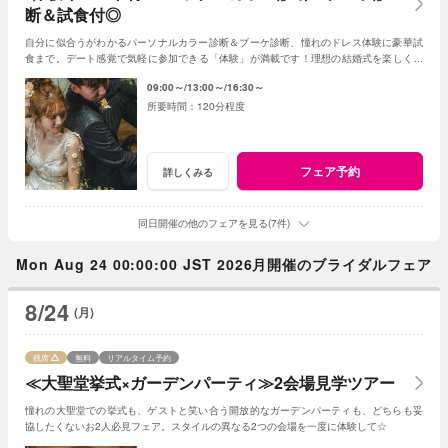
断＆試食付◎
自分に似合うがわかるパーソナルカラー診断＆ブーケ診断、憧れのドレス体験に豪華試
食まで。デート感覚で気軽に参加できる「体験」が満載です！理想の結婚式を楽しく見
つけよう！
09:00～
13:00～
16:30～
120分程度
フェア予約
詳しくみる
同日開催の他のフェアを見る(7件)
Mon Aug 24 00:00:00 JST 2026月開催のブライダルフェア
8/24
(月)
残席
無料
リアルタイム予約
≪大聖堂挙式×ガーデンパーティ≫2会場見学ツアー
憧れの大聖堂での挙式も、ゲストと笑い合う開放的なガーデンパーティも、どちらも妥
協したくないお2人必見フェア。スタイルの異なる2つの会場を一度に体験して☆