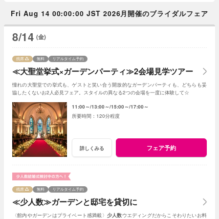
Fri Aug 14 00:00:00 JST 2026月開催のブライダルフェア
8/14
(金)
残席
無料
リアルタイム予約
≪大聖堂挙式×ガーデンパーティ≫2会場見学ツアー
憧れの大聖堂での挙式も、ゲストと笑い合う開放的なガーデンパーティも、どちらも妥
協したくないお2人必見フェア。スタイルの異なる2つの会場を一度に体験して☆
11:00～
13:00～
15:00～
17:00～
120分程度
フェア予約
詳しくみる
残席
無料
リアルタイム予約
≪少人数≫ガーデンと邸宅を貸切に
〈館内やガーデンはプライベート感満載〉
少人数
ウエディングだからこそわりたいお料