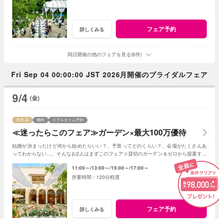
フェア予約
詳しくみる
同日開催の他のフェアを見る(6件)
Fri Sep 04 00:00:00 JST 2026月開催のブライダルフェア
9/4
(金)
残席
無料
リアルタイム予約
≪迷ったらこのフェア≫ガーデン×最大100万優待
結婚が決まったけど何から始めたらいい？、予算ってどのくらい？、会場がたくさんあ
ってわからない…、そんなお2人はまずこのフェア☆貸切のガーデン＆ゼロから提案する
ジャルダンからはじめよう！
11:00～
13:00～
15:00～
17:00～
120分程度
フェア予約
詳しくみる