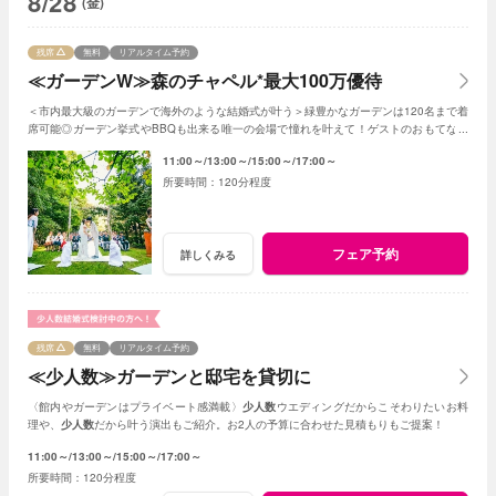
8/28
(金)
残席
無料
リアルタイム予約
≪ガーデンW≫森のチャペル*最大100万優待
＜市内最大級のガーデンで海外のような結婚式が叶う＞緑豊かなガーデンは120名まで着
席可能◎ガーデン挙式やBBQも出来る唯一の会場で憧れを叶えて！ゲストのおもてなし
に使える最大100万円の特典プレゼント
11:00～
13:00～
15:00～
17:00～
120分程度
フェア予約
詳しくみる
残席
無料
リアルタイム予約
≪少人数≫ガーデンと邸宅を貸切に
〈館内やガーデンはプライベート感満載〉
少人数
ウエディングだからこそわりたいお料
理や、
少人数
だから叶う演出もご紹介。お2人の予算に合わせた見積もりもご提案！
11:00～
13:00～
15:00～
17:00～
120分程度