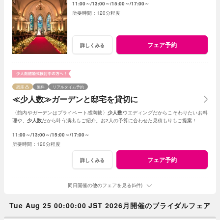
11:00～
13:00～
15:00～
17:00～
120分程度
フェア予約
詳しくみる
残席
無料
リアルタイム予約
≪少人数≫ガーデンと邸宅を貸切に
〈館内やガーデンはプライベート感満載〉
少人数
ウエディングだからこそわりたいお料
理や、
少人数
だから叶う演出もご紹介。お2人の予算に合わせた見積もりもご提案！
11:00～
13:00～
15:00～
17:00～
120分程度
フェア予約
詳しくみる
同日開催の他のフェアを見る(5件)
Tue Aug 25 00:00:00 JST 2026月開催のブライダルフェア