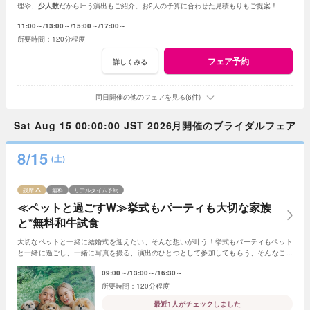
理や、
少人数
だから叶う演出もご紹介。お2人の予算に合わせた見積もりもご提案！
11:00～
13:00～
15:00～
17:00～
120分程度
フェア予約
詳しくみる
同日開催の他のフェアを見る(6件)
Sat Aug 15 00:00:00 JST 2026月開催のブライダルフェア
8/15
(土)
残席
無料
リアルタイム予約
≪ペットと過ごすW≫挙式もパーティも大切な家族
と*無料和牛試食
大切なペットと一緒に結婚式を迎えたい、そんな想いが叶う！挙式もパーティもペット
と一緒に過ごし、一緒に写真を撮る、演出のひとつとして参加してもらう、そんなこと
も可能☆
09:00～
13:00～
16:30～
120分程度
最近1人がチェックしました