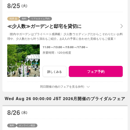
8/25
(火)
残席
無料
リアルタイム予約
≪少人数≫ガーデンと邸宅を貸切に
〈館内やガーデンはプライベート感満載〉少人数ウエディングだからこそわりたいお料
理や、少人数だから叶う演出もご紹介。お2人の予算に合わせた見積もりもご提案！
11:00～
13:00～
15:00～
17:00～
120分程度
フェア予約
詳しくみる
同日開催の他のフェアを見る(6件)
Wed Aug 26 00:00:00 JST 2026月開催のブライダルフェア
8/26
(水)
無料
オンライン相談