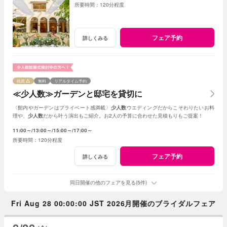
120分程度
フェア予約
詳しくみる
残席
無料
リアルタイム予約
≪少人数≫ガーデンと邸宅を貸切に
〈館内やガーデンはプライベート感満載〉
少人数
ウエディングだからこそわりたいお料
理や、
少人数
だから叶う演出もご紹介。お2人の予算に合わせた見積もりもご提案！
11:00～
13:00～
15:00～
17:00～
120分程度
フェア予約
詳しくみる
同日開催の他のフェアを見る(5件)
Fri Aug 28 00:00:00 JST 2026月開催のブライダルフェア