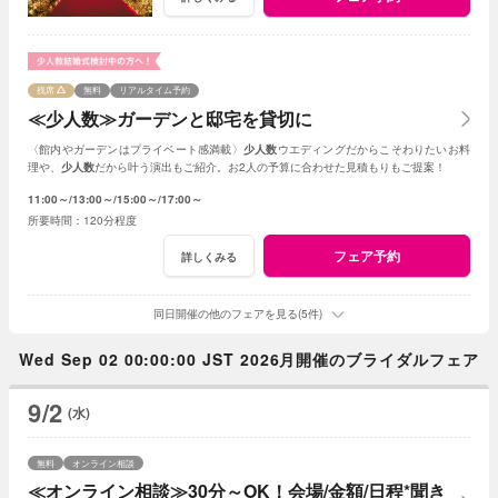
残席
無料
リアルタイム予約
≪少人数≫ガーデンと邸宅を貸切に
〈館内やガーデンはプライベート感満載〉
少人数
ウエディングだからこそわりたいお料
理や、
少人数
だから叶う演出もご紹介。お2人の予算に合わせた見積もりもご提案！
11:00～
13:00～
15:00～
17:00～
120分程度
フェア予約
詳しくみる
同日開催の他のフェアを見る(5件)
Wed Sep 02 00:00:00 JST 2026月開催のブライダルフェア
9/2
(水)
無料
オンライン相談
≪オンライン相談≫30分～OK！会場/金額/日程*聞き