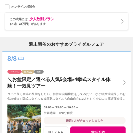
オンライン相談会
少人数割プラン
この式場には
（20名 48万円）があります
週末開催のおすすめブライダルフェア
8/8
(土)
イチオシ
残席
無料
＼お盆限定／選べる人気5会場×4挙式スタイル体
験！一気見ツアー
タイパ良く会場の見学をしたい、何件か会場比較をしてみたい、など結婚式場探しのお
悩み解決！挙式スタイル＆披露宴スタイルも自由自在に2人らしく☆口コミ高評価会場を
まとめて見学☆和牛試食付
09:00～
13:00～
16:30～
120分程度
最近1人がチェックしました
電話予約
詳しくみる