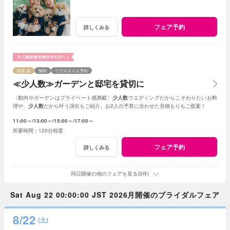
フェア予約
詳しくみる
残席
無料
リアルタイム予約
≪少人数≫ガーデンと邸宅を貸切に
〈館内やガーデンはプライベート感満載〉
少人数
ウエディングだからこそわりたいお料
理や、
少人数
だから叶う演出もご紹介。お2人の予算に合わせた見積もりもご提案！
11:00～
13:00～
15:00～
17:00～
120分程度
フェア予約
詳しくみる
同日開催の他のフェアを見る(5件)
Sat Aug 22 00:00:00 JST 2026月開催のブライダルフェア
8/22
(土)