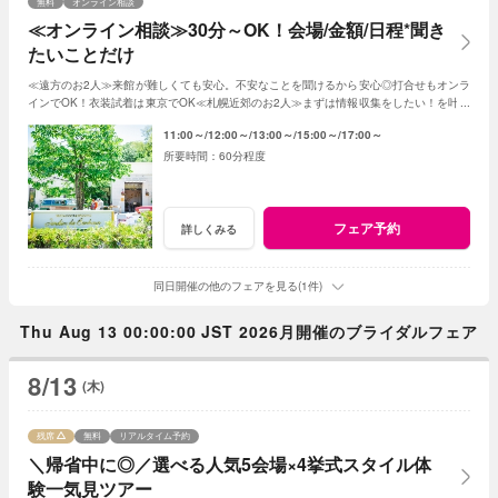
無料
オンライン相談
≪オンライン相談≫30分～OK！会場/金額/日程*聞き
たいことだけ
≪遠方のお2人≫来館が難しくても安心。不安なことを聞けるから安心◎打合せもオンラ
インでOK！衣装試着は東京でOK≪札幌近郊のお2人≫まずは情報収集をしたい！を叶え
る。2人に合った見積もその場で知れるから安心
11:00～
12:00～
13:00～
15:00～
17:00～
60分程度
フェア予約
詳しくみる
同日開催の他のフェアを見る(1件)
Thu Aug 13 00:00:00 JST 2026月開催のブライダルフェア
8/13
(木)
残席
無料
リアルタイム予約
＼帰省中に◎／選べる人気5会場×4挙式スタイル体
験一気見ツアー