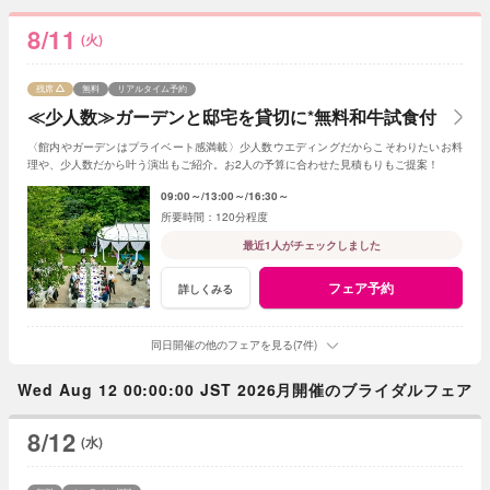
8/11
(火)
残席
無料
リアルタイム予約
≪少人数≫ガーデンと邸宅を貸切に*無料和牛試食付
〈館内やガーデンはプライベート感満載〉少人数ウエディングだからこそわりたいお料
理や、少人数だから叶う演出もご紹介。お2人の予算に合わせた見積もりもご提案！
09:00～
13:00～
16:30～
120分程度
最近1人がチェックしました
フェア予約
詳しくみる
同日開催の他のフェアを見る(7件)
Wed Aug 12 00:00:00 JST 2026月開催のブライダルフェア
8/12
(水)