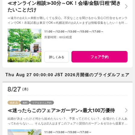
≪オンライン相談≫30分～OK！会場/金額/日程*聞き
たいことだけ
≪遠方のお2人≫来館が難しくても安心。不安なことを聞けるから安心◎打合せもオンラ
インでOK！衣装試着は東京でOK≪札幌近郊のお2人≫まずは情報収集をしたい！を叶え
る。2人に合った見積もその場で知れるから安心
11:00～
12:00～
13:00～
15:00～
17:00～
60分程度
フェア予約
詳しくみる
Thu Aug 27 00:00:00 JST 2026月開催のブライダルフェア
8/27
(木)
残席
無料
リアルタイム予約
≪迷ったらこのフェア≫ガーデン×最大100万優待
結婚が決まったけど何から始めたらいい？、予算ってどのくらい？、会場がたくさんあ
ってわからない…、そんなお2人はまずこのフェア☆貸切のガーデン＆ゼロから提案する
ジャルダンからはじめよう！
11:00～
13:00～
15:00～
17:00～