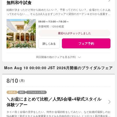
無料和牛試食
結婚が決まったけど何から始めたらいい？、予算ってどのくらい？、会場がたくさんあ
ってわからない…、そんなお2人はまずこのフェア☆貸切のガーデン＆ゼロから提案する
ジャルダンからはじめよう！
09:00～
13:00～
16:30～
120分程度
最近4人がチェックしました
フェア予約
詳しくみる
同日開催の他のフェアを見る(7件)
Mon Aug 10 00:00:00 JST 2026月開催のブライダルフェア
8/10
(月)
残席
無料
リアルタイム予約
＼お盆にまとめて比較／人気5会場×4挙式スタイル
体験ツアー
タイパ良く会場の見学をしたい、何件か会場比較をしてみたい、など結婚式場探しのお
悩み解決！挙式スタイル＆披露宴スタイルも自由自在に2人らしく☆口コミ高評価会場を