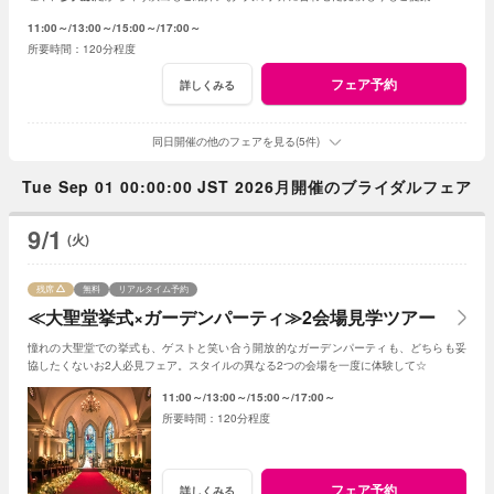
11:00～
13:00～
15:00～
17:00～
120分程度
フェア予約
詳しくみる
同日開催の他のフェアを見る(5件)
Tue Sep 01 00:00:00 JST 2026月開催のブライダルフェア
9/1
(火)
残席
無料
リアルタイム予約
≪大聖堂挙式×ガーデンパーティ≫2会場見学ツアー
憧れの大聖堂での挙式も、ゲストと笑い合う開放的なガーデンパーティも、どちらも妥
協したくないお2人必見フェア。スタイルの異なる2つの会場を一度に体験して☆
11:00～
13:00～
15:00～
17:00～
120分程度
フェア予約
詳しくみる