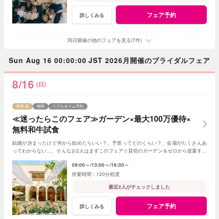
フェア予約
詳しくみる
同日開催の他のフェアを見る(7件)
Sun Aug 16 00:00:00 JST 2026月開催のブライダルフェア
8/16
(日)
残席
無料
リアルタイム予約
≪迷ったらこのフェア≫ガーデン×最大100万優待×
無料和牛試食
結婚が決まったけど何から始めたらいい？、予算ってどのくらい？、会場がたくさんあ
ってわからない…、そんなお2人はまずこのフェア☆貸切のガーデン＆ゼロから提案する
ジャルダンからはじめよう！
09:00～
13:00～
16:30～
120分程度
最近2人がチェックしました
フェア予約
詳しくみる