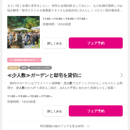
タイパ良く会場の見学をしたい、何件か会場比較をしてみたい、など結婚式場探しのお
悩み解決！挙式スタイル＆披露宴スタイルも自由自在に2人らしく☆口コミ高評価会場を
まとめて見学
11:00～
13:00～
15:00～
17:00～
120分程度
フェア予約
詳しくみる
残席
無料
リアルタイム予約
≪少人数≫ガーデンと邸宅を貸切に
〈館内やガーデンはプライベート感満載〉
少人数
ウエディングだからこそわりたいお料
理や、
少人数
だから叶う演出もご紹介。お2人の予算に合わせた見積もりもご提案！
11:00～
13:00～
15:00～
17:00～
120分程度
フェア予約
詳しくみる
同日開催の他のフェアを見る(6件)