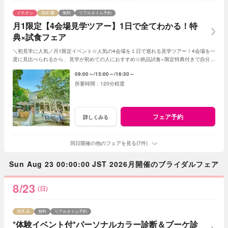
イチオシ
残席
無料
リアルタイム予約
月1限定【4会場見学ツアー】1日で全てわかる！特
典×試食フェア
＼初見学に人気／月1限定イベント☆人気の4会場を１日で巡れる見学ツアー！4会場を一
度に見比べられるから、見学が初めての人におすすめ☆絶品試食×限定特典付きで自分達
の「好き」を見つけてみて
09:00～
13:00～
16:30～
120分程度
フェア予約
詳しくみる
同日開催の他のフェアを見る(7件)
Sun Aug 23 00:00:00 JST 2026月開催のブライダルフェア
8/23
(日)
残席
無料
リアルタイム予約
*体験イベント付*パーソナルカラー診断＆ブーケ診