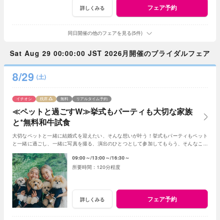
フェア予約
詳しくみる
同日開催の他のフェアを見る(5件)
Sat Aug 29 00:00:00 JST 2026月開催のブライダルフェア
8/29
(土)
イチオシ
残席
無料
リアルタイム予約
≪ペットと過ごすW≫挙式もパーティも大切な家族
と*無料和牛試食
大切なペットと一緒に結婚式を迎えたい、そんな想いが叶う！挙式もパーティもペット
と一緒に過ごし、一緒に写真を撮る、演出のひとつとして参加してもらう、そんなこと
も可能☆
09:00～
13:00～
16:30～
120分程度
フェア予約
詳しくみる