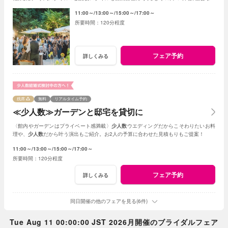
まとめて見学
11:00～
13:00～
15:00～
17:00～
120分程度
フェア予約
詳しくみる
残席
無料
リアルタイム予約
≪少人数≫ガーデンと邸宅を貸切に
〈館内やガーデンはプライベート感満載〉
少人数
ウエディングだからこそわりたいお料
理や、
少人数
だから叶う演出もご紹介。お2人の予算に合わせた見積もりもご提案！
11:00～
13:00～
15:00～
17:00～
120分程度
フェア予約
詳しくみる
同日開催の他のフェアを見る(6件)
Tue Aug 11 00:00:00 JST 2026月開催のブライダルフェア