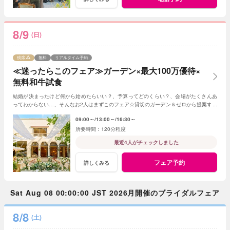
8/9
(日)
残席
無料
リアルタイム予約
≪迷ったらこのフェア≫ガーデン×最大100万優待×
無料和牛試食
結婚が決まったけど何から始めたらいい？、予算ってどのくらい？、会場がたくさんあ
ってわからない…、そんなお2人はまずこのフェア☆貸切のガーデン＆ゼロから提案する
ジャルダンからはじめよう！
09:00～
13:00～
16:30～
120分程度
最近4人がチェックしました
フェア予約
詳しくみる
Sat Aug 08 00:00:00 JST 2026月開催のブライダルフェア
8/8
(土)