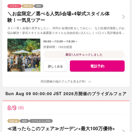
イチオシ
残席
無料
＼お盆限定／選べる人気5会場×4挙式スタイル体
験！一気見ツアー
タイパ良く会場の見学をしたい、何件か会場比較をしてみたい、など結婚式場探しのお
悩み解決！挙式スタイル＆披露宴スタイルも自由自在に2人らしく☆口コミ高評価会場を
まとめて見学☆和牛試食付
09:00～
13:00～
16:30～
120分程度
最近1人がチェックしました
電話予約
詳しくみる
同日開催の他のフェアを見る(7件)
Sun Aug 09 00:00:00 JST 2026月開催のブライダルフェア
8/9
(日)
残席
無料
リアルタイム予約
≪迷ったらこのフェア≫ガーデン×最大100万優待×