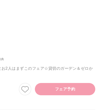
特典
なお2人はまずこのフェア☆貸切のガーデン＆ゼロか
フェア予約