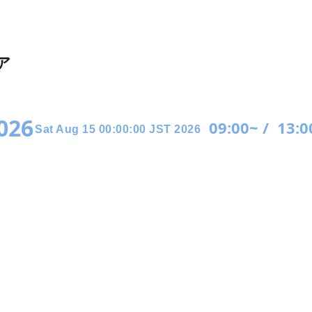
ア
2026
09:00~ /
13:0
Sat Aug 15 00:00:00 JST 2026