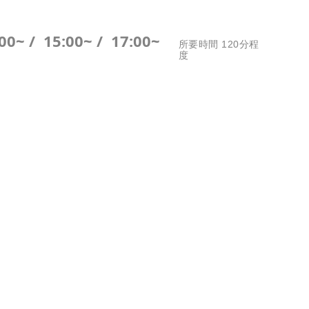
00~ /
15:00~ /
17:00~
所要時間 120分程
度