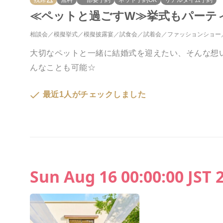
残席
無料
一部要予約
ネット予約OK
リアルタイム予約
≪ペットと過ごすW≫挙式もパーテ
相談会
模擬挙式
模擬披露宴
試食会
試着会
ファッションショー
大切なペットと一緒に結婚式を迎えたい、そんな想
んなことも可能☆
最近1人がチェックしました
Sun Aug 16 00:00:00 JST 