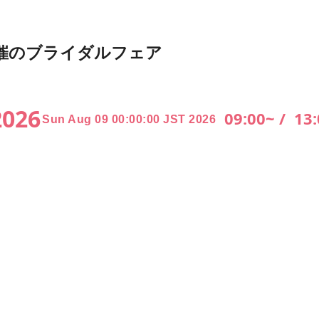
026月開催のブライダルフェア
2026
09:00~ /
13:
Sun Aug 09 00:00:00 JST 2026