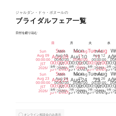
ジャルダン・ドゥ・ボヌールの
ブライダルフェア一覧
日付を絞り込む
日
月
火
水
Sun
Mon
Tue Aug
W
Sun
Mon
Tue Aug
Wed
Aug 09
Aug 10
11
Aug 12
Au
Aug 09
Aug 10
11
Aug
00:00:00
00:00:00
00:00:00
00:00:00
00:
00:00:00
00:00:00
00:00:00
00:0
JST
JST
JST
JST
8件
8件
8件
2件
JST 2026
JST 2026
JST 2026
JST 
2026/
2026/
2026/
2026/
2
Sun
Mon
Tue Aug
W
Sun
Mon
Tue Aug
Wed
Aug 23
Aug 24
25
Aug 26
Au
Aug 23
Aug 24
25
Aug
00:00:00
00:00:00
00:00:00
00:00:00
00:
00:00:00
00:00:00
00:00:00
00:0
JST
JST
JST
JST
8件
7件
7件
1件
JST 2026
JST 2026
JST 2026
JST 
2026/
2026/
2026/
2026/
2
オンライン相談会のみ表示