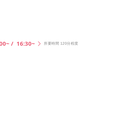
00~ /
16:30~
所要時間 120分程度