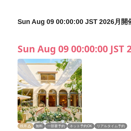
Sun Aug 09 00:00:00 JST 2
Sun Aug 09 00:00:00 JST 
残席
無料
一部要予約
ネット予約OK
リアルタイム予約