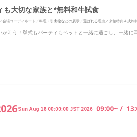
ィも大切な家族と*無料和牛試食
会場コーディネート
料理・引出物などの展示
選ばれる理由
来館特典＆成約
いが叶う！挙式もパーティもペットと一緒に過ごし、一緒に
2026
09:00~ /
13:
Sun Aug 16 00:00:00 JST 2026